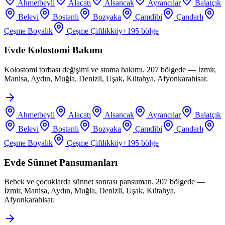
Ahmetbeyli
Alaçatı
Alsancak
Ayrancılar
Balatçık
Belevi
Bostanlı
Bozyaka
Çamdibi
Çandarlı
Çeşme Boyalık
Çeşme Çiftlikköy
+
195
bölge
Evde Kolostomi Bakımı
Kolostomi torbası değişimi ve stoma bakımı. 207 bölgede — İzmir,
Manisa, Aydın, Muğla, Denizli, Uşak, Kütahya, Afyonkarahisar.
Ahmetbeyli
Alaçatı
Alsancak
Ayrancılar
Balatçık
Belevi
Bostanlı
Bozyaka
Çamdibi
Çandarlı
Çeşme Boyalık
Çeşme Çiftlikköy
+
195
bölge
Evde Sünnet Pansumanları
Bebek ve çocuklarda sünnet sonrası pansuman. 207 bölgede —
İzmir, Manisa, Aydın, Muğla, Denizli, Uşak, Kütahya,
Afyonkarahisar.