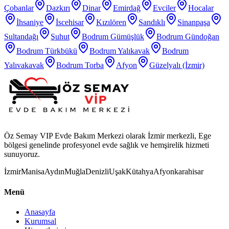
Çobanlar
Dazkırı
Dinar
Emirdağ
Evciler
Hocalar
İhsaniye
İscehisar
Kızılören
Sandıklı
Sinanpaşa
Sultandağı
Şuhut
Bodrum Gümüşlük
Bodrum Gündoğan
Bodrum Türkbükü
Bodrum Yalıkavak
Bodrum
Yalıvakavak
Bodrum Torba
Afyon
Güzelyalı (İzmir)
Öz Semay VIP Evde Bakım Merkezi olarak İzmir merkezli, Ege
bölgesi genelinde profesyonel evde sağlık ve hemşirelik hizmeti
sunuyoruz.
İzmir
Manisa
Aydın
Muğla
Denizli
Uşak
Kütahya
Afyonkarahisar
Menü
Anasayfa
Kurumsal