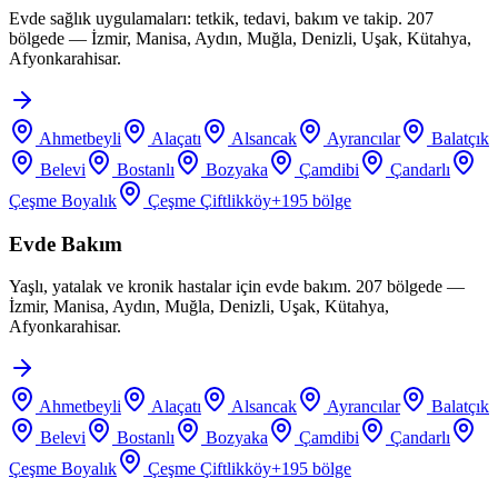
Evde sağlık uygulamaları: tetkik, tedavi, bakım ve takip. 207
bölgede — İzmir, Manisa, Aydın, Muğla, Denizli, Uşak, Kütahya,
Afyonkarahisar.
Ahmetbeyli
Alaçatı
Alsancak
Ayrancılar
Balatçık
Belevi
Bostanlı
Bozyaka
Çamdibi
Çandarlı
Çeşme Boyalık
Çeşme Çiftlikköy
+
195
bölge
Evde Bakım
Yaşlı, yatalak ve kronik hastalar için evde bakım. 207 bölgede —
İzmir, Manisa, Aydın, Muğla, Denizli, Uşak, Kütahya,
Afyonkarahisar.
Ahmetbeyli
Alaçatı
Alsancak
Ayrancılar
Balatçık
Belevi
Bostanlı
Bozyaka
Çamdibi
Çandarlı
Çeşme Boyalık
Çeşme Çiftlikköy
+
195
bölge