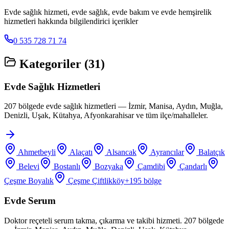
Evde sağlık hizmeti, evde sağlık, evde bakım ve evde hemşirelik
hizmetleri hakkında bilgilendirici içerikler
0 535 728 71 74
Kategoriler (
31
)
Evde Sağlık Hizmetleri
207 bölgede evde sağlık hizmetleri — İzmir, Manisa, Aydın, Muğla,
Denizli, Uşak, Kütahya, Afyonkarahisar ve tüm ilçe/mahalleler.
Ahmetbeyli
Alaçatı
Alsancak
Ayrancılar
Balatçık
Belevi
Bostanlı
Bozyaka
Çamdibi
Çandarlı
Çeşme Boyalık
Çeşme Çiftlikköy
+
195
bölge
Evde Serum
Doktor reçeteli serum takma, çıkarma ve takibi hizmeti. 207 bölgede