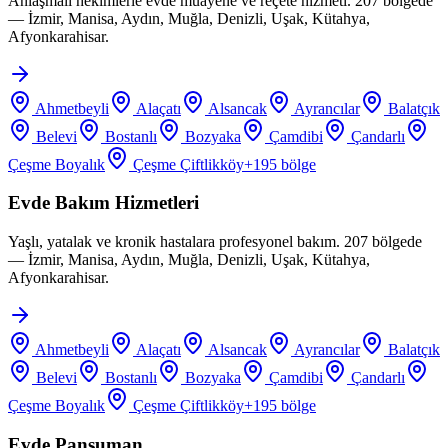
Anlaşmalı hekimlerle evde muayene ve reçete hizmeti. 207 bölgede
— İzmir, Manisa, Aydın, Muğla, Denizli, Uşak, Kütahya,
Afyonkarahisar.
Ahmetbeyli
Alaçatı
Alsancak
Ayrancılar
Balatçık
Belevi
Bostanlı
Bozyaka
Çamdibi
Çandarlı
Çeşme Boyalık
Çeşme Çiftlikköy
+
195
bölge
Evde Bakım Hizmetleri
Yaşlı, yatalak ve kronik hastalara profesyonel bakım. 207 bölgede
— İzmir, Manisa, Aydın, Muğla, Denizli, Uşak, Kütahya,
Afyonkarahisar.
Ahmetbeyli
Alaçatı
Alsancak
Ayrancılar
Balatçık
Belevi
Bostanlı
Bozyaka
Çamdibi
Çandarlı
Çeşme Boyalık
Çeşme Çiftlikköy
+
195
bölge
Evde Pansuman