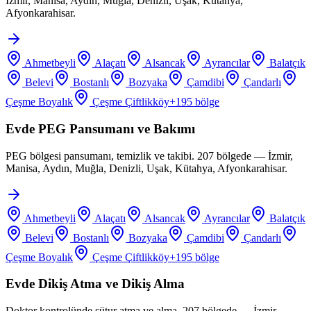
İzmir, Manisa, Aydın, Muğla, Denizli, Uşak, Kütahya,
Afyonkarahisar.
Ahmetbeyli
Alaçatı
Alsancak
Ayrancılar
Balatçık
Belevi
Bostanlı
Bozyaka
Çamdibi
Çandarlı
Çeşme Boyalık
Çeşme Çiftlikköy
+
195
bölge
Evde PEG Pansumanı ve Bakımı
PEG bölgesi pansumanı, temizlik ve takibi. 207 bölgede — İzmir,
Manisa, Aydın, Muğla, Denizli, Uşak, Kütahya, Afyonkarahisar.
Ahmetbeyli
Alaçatı
Alsancak
Ayrancılar
Balatçık
Belevi
Bostanlı
Bozyaka
Çamdibi
Çandarlı
Çeşme Boyalık
Çeşme Çiftlikköy
+
195
bölge
Evde Dikiş Atma ve Dikiş Alma
Doktor kontrolünde sütur atma ve alma. 207 bölgede — İzmir,