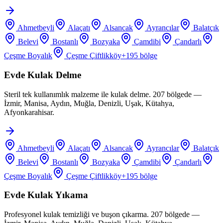
Ahmetbeyli
Alaçatı
Alsancak
Ayrancılar
Balatçık
Belevi
Bostanlı
Bozyaka
Çamdibi
Çandarlı
Çeşme Boyalık
Çeşme Çiftlikköy
+
195
bölge
Evde Kulak Delme
Steril tek kullanımlık malzeme ile kulak delme. 207 bölgede —
İzmir, Manisa, Aydın, Muğla, Denizli, Uşak, Kütahya,
Afyonkarahisar.
Ahmetbeyli
Alaçatı
Alsancak
Ayrancılar
Balatçık
Belevi
Bostanlı
Bozyaka
Çamdibi
Çandarlı
Çeşme Boyalık
Çeşme Çiftlikköy
+
195
bölge
Evde Kulak Yıkama
Profesyonel kulak temizliği ve buşon çıkarma. 207 bölgede —