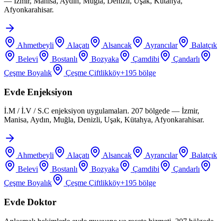
— İzmir, Manisa, Aydın, Muğla, Denizli, Uşak, Kütahya,
Afyonkarahisar.
Ahmetbeyli
Alaçatı
Alsancak
Ayrancılar
Balatçık
Belevi
Bostanlı
Bozyaka
Çamdibi
Çandarlı
Çeşme Boyalık
Çeşme Çiftlikköy
+
195
bölge
Evde Enjeksiyon
İ.M / İ.V / S.C enjeksiyon uygulamaları. 207 bölgede — İzmir,
Manisa, Aydın, Muğla, Denizli, Uşak, Kütahya, Afyonkarahisar.
Ahmetbeyli
Alaçatı
Alsancak
Ayrancılar
Balatçık
Belevi
Bostanlı
Bozyaka
Çamdibi
Çandarlı
Çeşme Boyalık
Çeşme Çiftlikköy
+
195
bölge
Evde Doktor