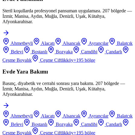
Steril koşullarda profesyonel pansuman uygulaması. 207 bölgede —
İzmir, Manisa, Aydın, Muğla, Denizli, Uşak, Kütahya,
Afyonkarahisar.
Ahmetbeyli
Alaçatı
Alsancak
Ayrancılar
Balatçık
Belevi
Bostanlı
Bozyaka
Çamdibi
Çandarlı
Çeşme Boyalık
Çeşme Çiftlikköy
+
195
bölge
Evde Yara Bakımı
Basınç, diyabetik ve cerrahi sonrası yara bakımı. 207 bölgede —
İzmir, Manisa, Aydın, Muğla, Denizli, Uşak, Kütahya,
Afyonkarahisar.
Ahmetbeyli
Alaçatı
Alsancak
Ayrancılar
Balatçık
Belevi
Bostanlı
Bozyaka
Çamdibi
Çandarlı
Çeşme Boyalık
Çeşme Çiftlikköy
+
195
bölge