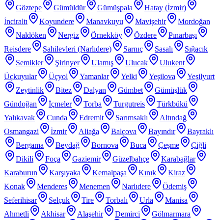
Göztepe
Gümüldür
Gümüşpala
Hatay (İzmir)
İnciraltı
Koyundere
Manavkuyu
Mavişehir
Mordoğan
Naldöken
Nergiz
Örnekköy
Özdere
Pınarbaşı
Reisdere
Sahilevleri (Narlıdere)
Sarnıç
Sasalı
Sığacık
Semikler
Şirinyer
Ulamış
Ulucak
Ulukent
Üçkuyular
Üçyol
Yamanlar
Yelki
Yeşilova
Yeşilyurt
Zeytinlik
Bitez
Dalyan
Gümbet
Gümüşlük
Gündoğan
İçmeler
Torba
Turgutreis
Türkbükü
Yalıkavak
Cunda
Edremit
Sarımsaklı
Altındağ
Osmangazi
İzmir
Aliağa
Balçova
Bayındır
Bayraklı
Bergama
Beydağ
Bornova
Buca
Çeşme
Çiğli
Dikili
Foça
Gaziemir
Güzelbahçe
Karabağlar
Karaburun
Karşıyaka
Kemalpaşa
Kınık
Kiraz
Konak
Menderes
Menemen
Narlıdere
Ödemiş
Seferihisar
Selçuk
Tire
Torbalı
Urla
Manisa
Ahmetli
Akhisar
Alaşehir
Demirci
Gölmarmara