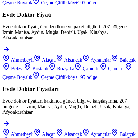
Çeşme Boyalık
Çeşme Çiftlikköy
+
195
bölge
Evde Doktor Fiyatı
Evde doktor fiyatı, ücretlendirme ve paket bilgileri. 207 bölgede —
İzmir, Manisa, Aydın, Muğla, Denizli, Uşak, Kütahya,
Afyonkarahisar.
Ahmetbeyli
Alaçatı
Alsancak
Ayrancılar
Balatçık
Belevi
Bostanlı
Bozyaka
Çamdibi
Çandarlı
Çeşme Boyalık
Çeşme Çiftlikköy
+
195
bölge
Evde Doktor Fiyatları
Evde doktor fiyatları hakkında güncel bilgi ve karşılaştırma. 207
bölgede — İzmir, Manisa, Aydın, Muğla, Denizli, Uşak, Kütahya,
Afyonkarahisar.
Ahmetbeyli
Alaçatı
Alsancak
Ayrancılar
Balatçık