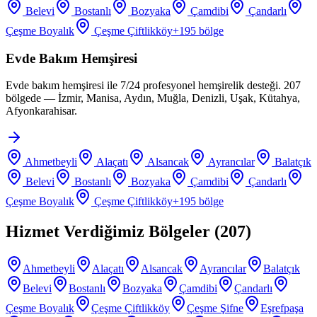
Belevi
Bostanlı
Bozyaka
Çamdibi
Çandarlı
Çeşme Boyalık
Çeşme Çiftlikköy
+
195
bölge
Evde Bakım Hemşiresi
Evde bakım hemşiresi ile 7/24 profesyonel hemşirelik desteği. 207
bölgede — İzmir, Manisa, Aydın, Muğla, Denizli, Uşak, Kütahya,
Afyonkarahisar.
Ahmetbeyli
Alaçatı
Alsancak
Ayrancılar
Balatçık
Belevi
Bostanlı
Bozyaka
Çamdibi
Çandarlı
Çeşme Boyalık
Çeşme Çiftlikköy
+
195
bölge
Hizmet Verdiğimiz Bölgeler (
207
)
Ahmetbeyli
Alaçatı
Alsancak
Ayrancılar
Balatçık
Belevi
Bostanlı
Bozyaka
Çamdibi
Çandarlı
Çeşme Boyalık
Çeşme Çiftlikköy
Çeşme Şifne
Eşrefpaşa