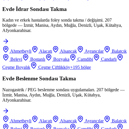
Evde İdrar Sondası Takma
Kadın ve erkek hastalarda foley sonda takma / değişimi. 207
bölgede — İzmir, Manisa, Aydın, Muğla, Denizli, Uşak, Kütahya,
Afyonkarahisar.
Ahmetbeyli
Alaçatı
Alsancak
Ayrancılar
Balatçık
Belevi
Bostanlı
Bozyaka
Çamdibi
Çandarlı
Çeşme Boyalık
Çeşme Çiftlikköy
+
195
bölge
Evde Beslenme Sondası Takma
Nazogastrik / PEG beslenme sondası uygulamaları. 207 bölgede —
İzmir, Manisa, Aydın, Muğla, Denizli, Uşak, Kütahya,
Afyonkarahisar.
Ahmetbeyli
Alaçatı
Alsancak
Ayrancılar
Balatçık
Belevi
Bostanlı
Bozyaka
Çamdibi
Çandarlı