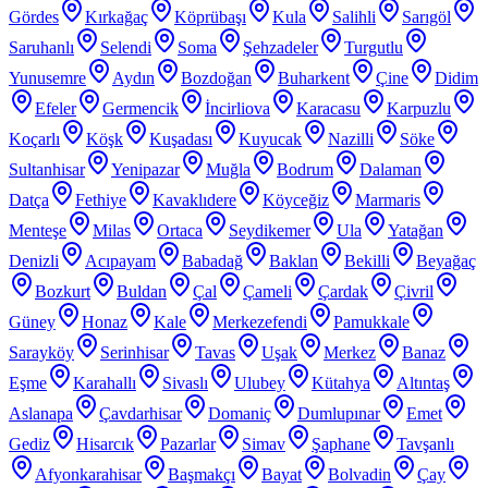
Gördes
Kırkağaç
Köprübaşı
Kula
Salihli
Sarıgöl
Saruhanlı
Selendi
Soma
Şehzadeler
Turgutlu
Yunusemre
Aydın
Bozdoğan
Buharkent
Çine
Didim
Efeler
Germencik
İncirliova
Karacasu
Karpuzlu
Koçarlı
Köşk
Kuşadası
Kuyucak
Nazilli
Söke
Sultanhisar
Yenipazar
Muğla
Bodrum
Dalaman
Datça
Fethiye
Kavaklıdere
Köyceğiz
Marmaris
Menteşe
Milas
Ortaca
Seydikemer
Ula
Yatağan
Denizli
Acıpayam
Babadağ
Baklan
Bekilli
Beyağaç
Bozkurt
Buldan
Çal
Çameli
Çardak
Çivril
Güney
Honaz
Kale
Merkezefendi
Pamukkale
Sarayköy
Serinhisar
Tavas
Uşak
Merkez
Banaz
Eşme
Karahallı
Sivaslı
Ulubey
Kütahya
Altıntaş
Aslanapa
Çavdarhisar
Domaniç
Dumlupınar
Emet
Gediz
Hisarcık
Pazarlar
Simav
Şaphane
Tavşanlı
Afyonkarahisar
Başmakçı
Bayat
Bolvadin
Çay