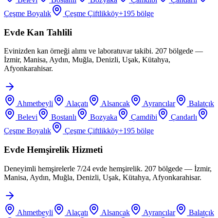
Çeşme Boyalık
Çeşme Çiftlikköy
+
195
bölge
Evde Kan Tahlili
Evinizden kan örneği alımı ve laboratuvar takibi. 207 bölgede —
İzmir, Manisa, Aydın, Muğla, Denizli, Uşak, Kütahya,
Afyonkarahisar.
Ahmetbeyli
Alaçatı
Alsancak
Ayrancılar
Balatçık
Belevi
Bostanlı
Bozyaka
Çamdibi
Çandarlı
Çeşme Boyalık
Çeşme Çiftlikköy
+
195
bölge
Evde Hemşirelik Hizmeti
Deneyimli hemşirelerle 7/24 evde hemşirelik. 207 bölgede — İzmir,
Manisa, Aydın, Muğla, Denizli, Uşak, Kütahya, Afyonkarahisar.
Ahmetbeyli
Alaçatı
Alsancak
Ayrancılar
Balatçık