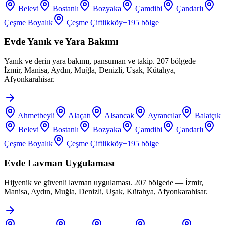
Belevi
Bostanlı
Bozyaka
Çamdibi
Çandarlı
Çeşme Boyalık
Çeşme Çiftlikköy
+
195
bölge
Evde Yanık ve Yara Bakımı
Yanık ve derin yara bakımı, pansuman ve takip. 207 bölgede —
İzmir, Manisa, Aydın, Muğla, Denizli, Uşak, Kütahya,
Afyonkarahisar.
Ahmetbeyli
Alaçatı
Alsancak
Ayrancılar
Balatçık
Belevi
Bostanlı
Bozyaka
Çamdibi
Çandarlı
Çeşme Boyalık
Çeşme Çiftlikköy
+
195
bölge
Evde Lavman Uygulaması
Hijyenik ve güvenli lavman uygulaması. 207 bölgede — İzmir,
Manisa, Aydın, Muğla, Denizli, Uşak, Kütahya, Afyonkarahisar.