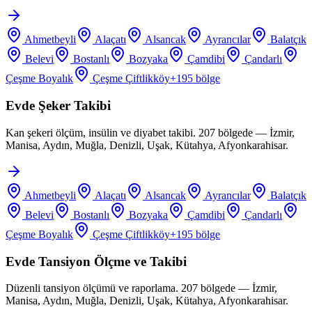
Ahmetbeyli
Alaçatı
Alsancak
Ayrancılar
Balatçık
Belevi
Bostanlı
Bozyaka
Çamdibi
Çandarlı
Çeşme Boyalık
Çeşme Çiftlikköy
+
195
bölge
Evde Şeker Takibi
Kan şekeri ölçüm, insülin ve diyabet takibi. 207 bölgede — İzmir,
Manisa, Aydın, Muğla, Denizli, Uşak, Kütahya, Afyonkarahisar.
Ahmetbeyli
Alaçatı
Alsancak
Ayrancılar
Balatçık
Belevi
Bostanlı
Bozyaka
Çamdibi
Çandarlı
Çeşme Boyalık
Çeşme Çiftlikköy
+
195
bölge
Evde Tansiyon Ölçme ve Takibi
Düzenli tansiyon ölçümü ve raporlama. 207 bölgede — İzmir,
Manisa, Aydın, Muğla, Denizli, Uşak, Kütahya, Afyonkarahisar.