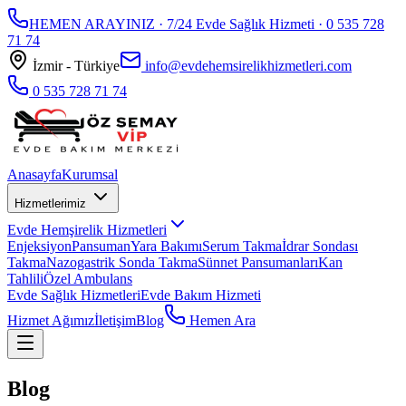
HEMEN ARAYINIZ · 7/24 Evde Sağlık Hizmeti ·
0 535 728
71 74
İzmir - Türkiye
info@evdehemsirelikhizmetleri.com
0 535 728 71 74
Anasayfa
Kurumsal
Hizmetlerimiz
Evde Hemşirelik Hizmetleri
Enjeksiyon
Pansuman
Yara Bakımı
Serum Takma
İdrar Sondası
Takma
Nazogastrik Sonda Takma
Sünnet Pansumanları
Kan
Tahlili
Özel Ambulans
Evde Sağlık Hizmetleri
Evde Bakım Hizmeti
Hizmet Ağımız
İletişim
Blog
Hemen Ara
Blog