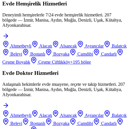
Evde Hemşirelik Hizmetleri
Deneyimli hemşirelerle 7/24 evde hemşirelik hizmetleri. 207
bölgede — İzmir, Manisa, Aydın, Muğla, Denizli, Uşak, Kütahya,
Afyonkarahisar.
Ahmetbeyli
Alaçatı
Alsancak
Ayrancılar
Balatçık
Belevi
Bostanlı
Bozyaka
Çamdibi
Çandarlı
Çeşme Boyalık
Çeşme Çiftlikköy
+
195
bölge
Evde Doktor Hizmetleri
Anlaşmalı hekimlerle evde muayene, reçete ve takip hizmetleri. 207
bölgede — İzmir, Manisa, Aydın, Muğla, Denizli, Uşak, Kütahya,
Afyonkarahisar.
Ahmetbeyli
Alaçatı
Alsancak
Ayrancılar
Balatçık
Belevi
Bostanlı
Bozyaka
Çamdibi
Çandarlı