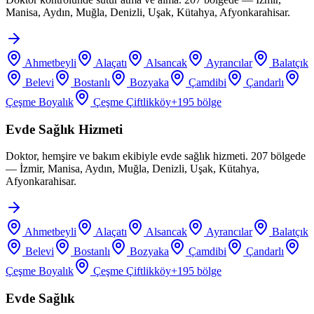
Manisa, Aydın, Muğla, Denizli, Uşak, Kütahya, Afyonkarahisar.
Ahmetbeyli
Alaçatı
Alsancak
Ayrancılar
Balatçık
Belevi
Bostanlı
Bozyaka
Çamdibi
Çandarlı
Çeşme Boyalık
Çeşme Çiftlikköy
+
195
bölge
Evde Sağlık Hizmeti
Doktor, hemşire ve bakım ekibiyle evde sağlık hizmeti. 207 bölgede
— İzmir, Manisa, Aydın, Muğla, Denizli, Uşak, Kütahya,
Afyonkarahisar.
Ahmetbeyli
Alaçatı
Alsancak
Ayrancılar
Balatçık
Belevi
Bostanlı
Bozyaka
Çamdibi
Çandarlı
Çeşme Boyalık
Çeşme Çiftlikköy
+
195
bölge
Evde Sağlık