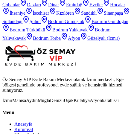
Çobanlar
Dazkırı
Dinar
Emirdağ
Evciler
Hocalar
İhsaniye
İscehisar
Kızılören
Sandıklı
Sinanpaşa
Sultandağı
Şuhut
Bodrum Gümüşlük
Bodrum Gündoğan
Bodrum Türkbükü
Bodrum Yalıkavak
Bodrum
Yalıvakavak
Bodrum Torba
Afyon
Güzelyalı (İzmir)
Öz Semay VIP Evde Bakım Merkezi olarak İzmir merkezli, Ege
bölgesi genelinde profesyonel evde sağlık ve hemşirelik hizmeti
sunuyoruz.
İzmir
Manisa
Aydın
Muğla
Denizli
Uşak
Kütahya
Afyonkarahisar
Menü
Anasayfa
Kurumsal