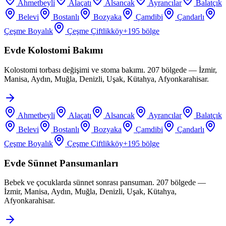
Ahmetbeyli
Alaçatı
Alsancak
Ayrancılar
Balatçık
Belevi
Bostanlı
Bozyaka
Çamdibi
Çandarlı
Çeşme Boyalık
Çeşme Çiftlikköy
+
195
bölge
Evde Kolostomi Bakımı
Kolostomi torbası değişimi ve stoma bakımı. 207 bölgede — İzmir,
Manisa, Aydın, Muğla, Denizli, Uşak, Kütahya, Afyonkarahisar.
Ahmetbeyli
Alaçatı
Alsancak
Ayrancılar
Balatçık
Belevi
Bostanlı
Bozyaka
Çamdibi
Çandarlı
Çeşme Boyalık
Çeşme Çiftlikköy
+
195
bölge
Evde Sünnet Pansumanları
Bebek ve çocuklarda sünnet sonrası pansuman. 207 bölgede —
İzmir, Manisa, Aydın, Muğla, Denizli, Uşak, Kütahya,
Afyonkarahisar.