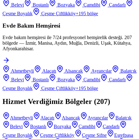
Belevi
Bostanlı
Bozyaka
Çamdibi
Çandarlı
Çeşme Boyalık
Çeşme Çiftlikköy
+
195
bölge
Evde Bakım Hemşiresi
Evde bakım hemşiresi ile 7/24 profesyonel hemşirelik desteği. 207
bölgede — İzmir, Manisa, Aydın, Muğla, Denizli, Uşak, Kütahya,
Afyonkarahisar.
Ahmetbeyli
Alaçatı
Alsancak
Ayrancılar
Balatçık
Belevi
Bostanlı
Bozyaka
Çamdibi
Çandarlı
Çeşme Boyalık
Çeşme Çiftlikköy
+
195
bölge
Hizmet Verdiğimiz Bölgeler (
207
)
Ahmetbeyli
Alaçatı
Alsancak
Ayrancılar
Balatçık
Belevi
Bostanlı
Bozyaka
Çamdibi
Çandarlı
Çeşme Boyalık
Çeşme Çiftlikköy
Çeşme Şifne
Eşrefpaşa