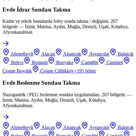
Evde İdrar Sondası Takma
Kadın ve erkek hastalarda foley sonda takma / değişimi. 207
bölgede — İzmir, Manisa, Aydın, Muğla, Denizli, Uşak, Kütahya,
Afyonkarahisar.
Ahmetbeyli
Alaçatı
Alsancak
Ayrancılar
Balatçık
Belevi
Bostanlı
Bozyaka
Çamdibi
Çandarlı
Çeşme Boyalık
Çeşme Çiftlikköy
+
195
bölge
Evde Beslenme Sondası Takma
Nazogastrik / PEG beslenme sondası uygulamaları. 207 bölgede —
İzmir, Manisa, Aydın, Muğla, Denizli, Uşak, Kütahya,
Afyonkarahisar.
Ahmetbeyli
Alaçatı
Alsancak
Ayrancılar
Balatçık
Belevi
Bostanlı
Bozyaka
Çamdibi
Çandarlı