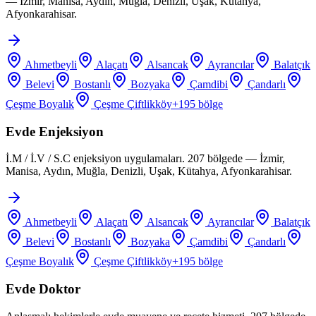
— İzmir, Manisa, Aydın, Muğla, Denizli, Uşak, Kütahya,
Afyonkarahisar.
Ahmetbeyli
Alaçatı
Alsancak
Ayrancılar
Balatçık
Belevi
Bostanlı
Bozyaka
Çamdibi
Çandarlı
Çeşme Boyalık
Çeşme Çiftlikköy
+
195
bölge
Evde Enjeksiyon
İ.M / İ.V / S.C enjeksiyon uygulamaları. 207 bölgede — İzmir,
Manisa, Aydın, Muğla, Denizli, Uşak, Kütahya, Afyonkarahisar.
Ahmetbeyli
Alaçatı
Alsancak
Ayrancılar
Balatçık
Belevi
Bostanlı
Bozyaka
Çamdibi
Çandarlı
Çeşme Boyalık
Çeşme Çiftlikköy
+
195
bölge
Evde Doktor