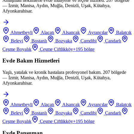
Anlaşmalı hekimlerle evde muayene ve reçete hizmeti. 207 bölgede
— İzmir, Manisa, Aydın, Muğla, Denizli, Uşak, Kütahya,
Afyonkarahisar.
Ahmetbeyli
Alaçatı
Alsancak
Ayrancılar
Balatçık
Belevi
Bostanlı
Bozyaka
Çamdibi
Çandarlı
Çeşme Boyalık
Çeşme Çiftlikköy
+
195
bölge
Evde Bakım Hizmetleri
Yaşlı, yatalak ve kronik hastalara profesyonel bakım. 207 bölgede
— İzmir, Manisa, Aydın, Muğla, Denizli, Uşak, Kütahya,
Afyonkarahisar.
Ahmetbeyli
Alaçatı
Alsancak
Ayrancılar
Balatçık
Belevi
Bostanlı
Bozyaka
Çamdibi
Çandarlı
Çeşme Boyalık
Çeşme Çiftlikköy
+
195
bölge
Evde Pansuman