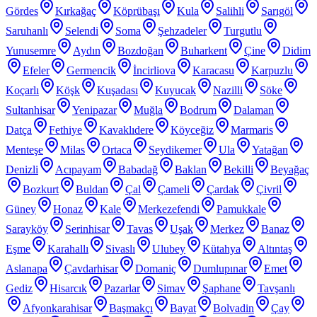
Gördes
Kırkağaç
Köprübaşı
Kula
Salihli
Sarıgöl
Saruhanlı
Selendi
Soma
Şehzadeler
Turgutlu
Yunusemre
Aydın
Bozdoğan
Buharkent
Çine
Didim
Efeler
Germencik
İncirliova
Karacasu
Karpuzlu
Koçarlı
Köşk
Kuşadası
Kuyucak
Nazilli
Söke
Sultanhisar
Yenipazar
Muğla
Bodrum
Dalaman
Datça
Fethiye
Kavaklıdere
Köyceğiz
Marmaris
Menteşe
Milas
Ortaca
Seydikemer
Ula
Yatağan
Denizli
Acıpayam
Babadağ
Baklan
Bekilli
Beyağaç
Bozkurt
Buldan
Çal
Çameli
Çardak
Çivril
Güney
Honaz
Kale
Merkezefendi
Pamukkale
Sarayköy
Serinhisar
Tavas
Uşak
Merkez
Banaz
Eşme
Karahallı
Sivaslı
Ulubey
Kütahya
Altıntaş
Aslanapa
Çavdarhisar
Domaniç
Dumlupınar
Emet
Gediz
Hisarcık
Pazarlar
Simav
Şaphane
Tavşanlı
Afyonkarahisar
Başmakçı
Bayat
Bolvadin
Çay