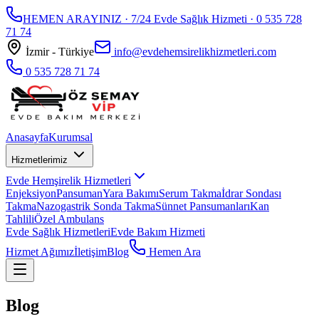
HEMEN ARAYINIZ · 7/24 Evde Sağlık Hizmeti ·
0 535 728
71 74
İzmir - Türkiye
info@evdehemsirelikhizmetleri.com
0 535 728 71 74
Anasayfa
Kurumsal
Hizmetlerimiz
Evde Hemşirelik Hizmetleri
Enjeksiyon
Pansuman
Yara Bakımı
Serum Takma
İdrar Sondası
Takma
Nazogastrik Sonda Takma
Sünnet Pansumanları
Kan
Tahlili
Özel Ambulans
Evde Sağlık Hizmetleri
Evde Bakım Hizmeti
Hizmet Ağımız
İletişim
Blog
Hemen Ara
Blog