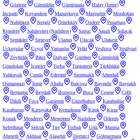
Göztepe
Gümüldür
Gümüşpala
Hatay (İzmir)
İnciraltı
Koyundere
Manavkuyu
Mavişehir
Mordoğan
Naldöken
Nergiz
Örnekköy
Özdere
Pınarbaşı
Reisdere
Sahilevleri (Narlıdere)
Sarnıç
Sasalı
Sığacık
Semikler
Şirinyer
Ulamış
Ulucak
Ulukent
Üçkuyular
Üçyol
Yamanlar
Yelki
Yeşilova
Yeşilyurt
Zeytinlik
Bitez
Dalyan
Gümbet
Gümüşlük
Gündoğan
İçmeler
Torba
Turgutreis
Türkbükü
Yalıkavak
Cunda
Edremit
Sarımsaklı
Altındağ
Osmangazi
İzmir
Aliağa
Balçova
Bayındır
Bayraklı
Bergama
Beydağ
Bornova
Buca
Çeşme
Çiğli
Dikili
Foça
Gaziemir
Güzelbahçe
Karabağlar
Karaburun
Karşıyaka
Kemalpaşa
Kınık
Kiraz
Konak
Menderes
Menemen
Narlıdere
Ödemiş
Seferihisar
Selçuk
Tire
Torbalı
Urla
Manisa
Ahmetli
Akhisar
Alaşehir
Demirci
Gölmarmara