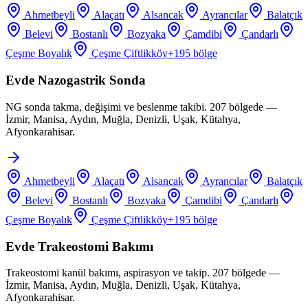
Ahmetbeyli
Alaçatı
Alsancak
Ayrancılar
Balatçık
Belevi
Bostanlı
Bozyaka
Çamdibi
Çandarlı
Çeşme Boyalık
Çeşme Çiftlikköy
+
195
bölge
Evde Nazogastrik Sonda
NG sonda takma, değişimi ve beslenme takibi. 207 bölgede —
İzmir, Manisa, Aydın, Muğla, Denizli, Uşak, Kütahya,
Afyonkarahisar.
Ahmetbeyli
Alaçatı
Alsancak
Ayrancılar
Balatçık
Belevi
Bostanlı
Bozyaka
Çamdibi
Çandarlı
Çeşme Boyalık
Çeşme Çiftlikköy
+
195
bölge
Evde Trakeostomi Bakımı
Trakeostomi kanül bakımı, aspirasyon ve takip. 207 bölgede —
İzmir, Manisa, Aydın, Muğla, Denizli, Uşak, Kütahya,
Afyonkarahisar.