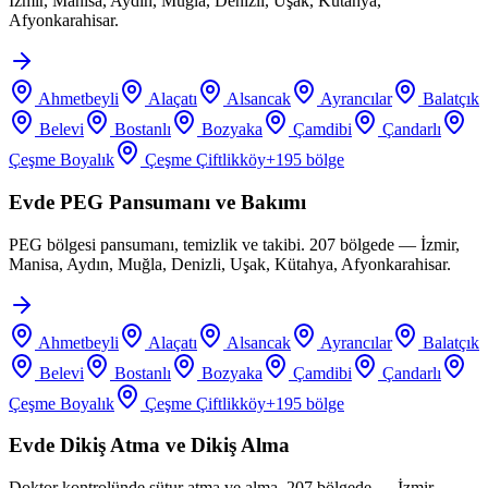
İzmir, Manisa, Aydın, Muğla, Denizli, Uşak, Kütahya,
Afyonkarahisar.
Ahmetbeyli
Alaçatı
Alsancak
Ayrancılar
Balatçık
Belevi
Bostanlı
Bozyaka
Çamdibi
Çandarlı
Çeşme Boyalık
Çeşme Çiftlikköy
+
195
bölge
Evde PEG Pansumanı ve Bakımı
PEG bölgesi pansumanı, temizlik ve takibi. 207 bölgede — İzmir,
Manisa, Aydın, Muğla, Denizli, Uşak, Kütahya, Afyonkarahisar.
Ahmetbeyli
Alaçatı
Alsancak
Ayrancılar
Balatçık
Belevi
Bostanlı
Bozyaka
Çamdibi
Çandarlı
Çeşme Boyalık
Çeşme Çiftlikköy
+
195
bölge
Evde Dikiş Atma ve Dikiş Alma
Doktor kontrolünde sütur atma ve alma. 207 bölgede — İzmir,