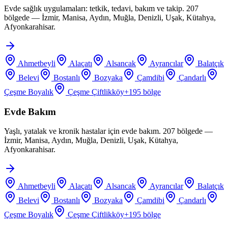
Evde sağlık uygulamaları: tetkik, tedavi, bakım ve takip. 207
bölgede — İzmir, Manisa, Aydın, Muğla, Denizli, Uşak, Kütahya,
Afyonkarahisar.
Ahmetbeyli
Alaçatı
Alsancak
Ayrancılar
Balatçık
Belevi
Bostanlı
Bozyaka
Çamdibi
Çandarlı
Çeşme Boyalık
Çeşme Çiftlikköy
+
195
bölge
Evde Bakım
Yaşlı, yatalak ve kronik hastalar için evde bakım. 207 bölgede —
İzmir, Manisa, Aydın, Muğla, Denizli, Uşak, Kütahya,
Afyonkarahisar.
Ahmetbeyli
Alaçatı
Alsancak
Ayrancılar
Balatçık
Belevi
Bostanlı
Bozyaka
Çamdibi
Çandarlı
Çeşme Boyalık
Çeşme Çiftlikköy
+
195
bölge