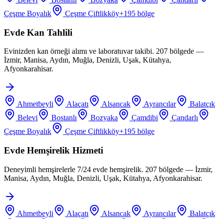
Çeşme Boyalık
Çeşme Çiftlikköy
+
195
bölge
Evde Kan Tahlili
Evinizden kan örneği alımı ve laboratuvar takibi. 207 bölgede —
İzmir, Manisa, Aydın, Muğla, Denizli, Uşak, Kütahya,
Afyonkarahisar.
Ahmetbeyli
Alaçatı
Alsancak
Ayrancılar
Balatçık
Belevi
Bostanlı
Bozyaka
Çamdibi
Çandarlı
Çeşme Boyalık
Çeşme Çiftlikköy
+
195
bölge
Evde Hemşirelik Hizmeti
Deneyimli hemşirelerle 7/24 evde hemşirelik. 207 bölgede — İzmir,
Manisa, Aydın, Muğla, Denizli, Uşak, Kütahya, Afyonkarahisar.
Ahmetbeyli
Alaçatı
Alsancak
Ayrancılar
Balatçık