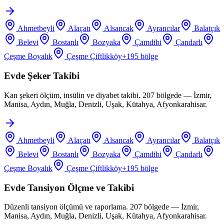
Ahmetbeyli
Alaçatı
Alsancak
Ayrancılar
Balatçık
Belevi
Bostanlı
Bozyaka
Çamdibi
Çandarlı
Çeşme Boyalık
Çeşme Çiftlikköy
+
195
bölge
Evde Şeker Takibi
Kan şekeri ölçüm, insülin ve diyabet takibi. 207 bölgede — İzmir,
Manisa, Aydın, Muğla, Denizli, Uşak, Kütahya, Afyonkarahisar.
Ahmetbeyli
Alaçatı
Alsancak
Ayrancılar
Balatçık
Belevi
Bostanlı
Bozyaka
Çamdibi
Çandarlı
Çeşme Boyalık
Çeşme Çiftlikköy
+
195
bölge
Evde Tansiyon Ölçme ve Takibi
Düzenli tansiyon ölçümü ve raporlama. 207 bölgede — İzmir,
Manisa, Aydın, Muğla, Denizli, Uşak, Kütahya, Afyonkarahisar.