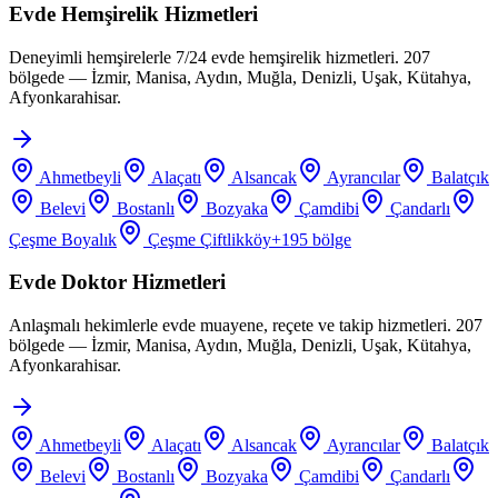
Evde Hemşirelik Hizmetleri
Deneyimli hemşirelerle 7/24 evde hemşirelik hizmetleri. 207
bölgede — İzmir, Manisa, Aydın, Muğla, Denizli, Uşak, Kütahya,
Afyonkarahisar.
Ahmetbeyli
Alaçatı
Alsancak
Ayrancılar
Balatçık
Belevi
Bostanlı
Bozyaka
Çamdibi
Çandarlı
Çeşme Boyalık
Çeşme Çiftlikköy
+
195
bölge
Evde Doktor Hizmetleri
Anlaşmalı hekimlerle evde muayene, reçete ve takip hizmetleri. 207
bölgede — İzmir, Manisa, Aydın, Muğla, Denizli, Uşak, Kütahya,
Afyonkarahisar.
Ahmetbeyli
Alaçatı
Alsancak
Ayrancılar
Balatçık
Belevi
Bostanlı
Bozyaka
Çamdibi
Çandarlı