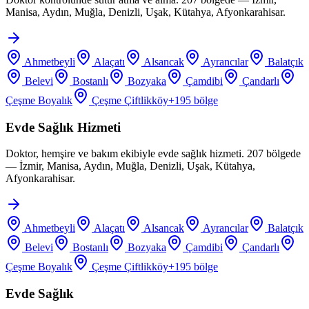
Manisa, Aydın, Muğla, Denizli, Uşak, Kütahya, Afyonkarahisar.
Ahmetbeyli
Alaçatı
Alsancak
Ayrancılar
Balatçık
Belevi
Bostanlı
Bozyaka
Çamdibi
Çandarlı
Çeşme Boyalık
Çeşme Çiftlikköy
+
195
bölge
Evde Sağlık Hizmeti
Doktor, hemşire ve bakım ekibiyle evde sağlık hizmeti. 207 bölgede
— İzmir, Manisa, Aydın, Muğla, Denizli, Uşak, Kütahya,
Afyonkarahisar.
Ahmetbeyli
Alaçatı
Alsancak
Ayrancılar
Balatçık
Belevi
Bostanlı
Bozyaka
Çamdibi
Çandarlı
Çeşme Boyalık
Çeşme Çiftlikköy
+
195
bölge
Evde Sağlık