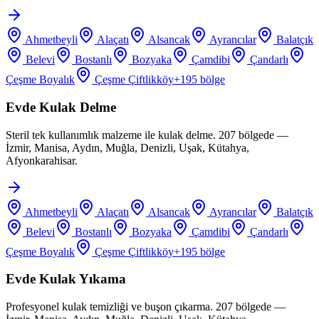
Ahmetbeyli
Alaçatı
Alsancak
Ayrancılar
Balatçık
Belevi
Bostanlı
Bozyaka
Çamdibi
Çandarlı
Çeşme Boyalık
Çeşme Çiftlikköy
+
195
bölge
Evde Kulak Delme
Steril tek kullanımlık malzeme ile kulak delme. 207 bölgede —
İzmir, Manisa, Aydın, Muğla, Denizli, Uşak, Kütahya,
Afyonkarahisar.
Ahmetbeyli
Alaçatı
Alsancak
Ayrancılar
Balatçık
Belevi
Bostanlı
Bozyaka
Çamdibi
Çandarlı
Çeşme Boyalık
Çeşme Çiftlikköy
+
195
bölge
Evde Kulak Yıkama
Profesyonel kulak temizliği ve buşon çıkarma. 207 bölgede —