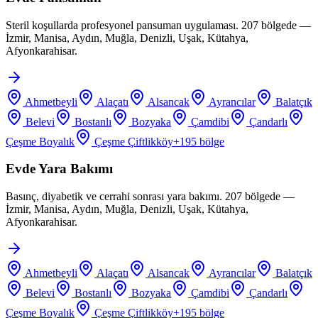
Steril koşullarda profesyonel pansuman uygulaması. 207 bölgede —
İzmir, Manisa, Aydın, Muğla, Denizli, Uşak, Kütahya,
Afyonkarahisar.
Ahmetbeyli
Alaçatı
Alsancak
Ayrancılar
Balatçık
Belevi
Bostanlı
Bozyaka
Çamdibi
Çandarlı
Çeşme Boyalık
Çeşme Çiftlikköy
+
195
bölge
Evde Yara Bakımı
Basınç, diyabetik ve cerrahi sonrası yara bakımı. 207 bölgede —
İzmir, Manisa, Aydın, Muğla, Denizli, Uşak, Kütahya,
Afyonkarahisar.
Ahmetbeyli
Alaçatı
Alsancak
Ayrancılar
Balatçık
Belevi
Bostanlı
Bozyaka
Çamdibi
Çandarlı
Çeşme Boyalık
Çeşme Çiftlikköy
+
195
bölge