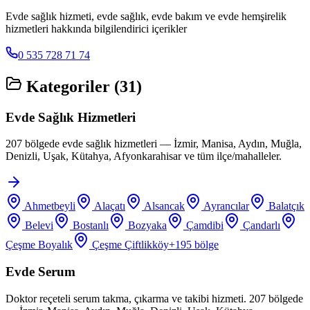
Evde sağlık hizmeti, evde sağlık, evde bakım ve evde hemşirelik
hizmetleri hakkında bilgilendirici içerikler
0 535 728 71 74
Kategoriler (
31
)
Evde Sağlık Hizmetleri
207 bölgede evde sağlık hizmetleri — İzmir, Manisa, Aydın, Muğla,
Denizli, Uşak, Kütahya, Afyonkarahisar ve tüm ilçe/mahalleler.
Ahmetbeyli
Alaçatı
Alsancak
Ayrancılar
Balatçık
Belevi
Bostanlı
Bozyaka
Çamdibi
Çandarlı
Çeşme Boyalık
Çeşme Çiftlikköy
+
195
bölge
Evde Serum
Doktor reçeteli serum takma, çıkarma ve takibi hizmeti. 207 bölgede