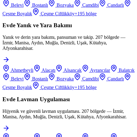
Belevi
Bostanlı
Bozyaka
Çamdibi
Çandarlı
Çeşme Boyalık
Çeşme Çiftlikköy
+
195
bölge
Evde Yanık ve Yara Bakımı
Yanık ve derin yara bakımı, pansuman ve takip. 207 bölgede —
İzmir, Manisa, Aydın, Muğla, Denizli, Uşak, Kütahya,
Afyonkarahisar.
Ahmetbeyli
Alaçatı
Alsancak
Ayrancılar
Balatçık
Belevi
Bostanlı
Bozyaka
Çamdibi
Çandarlı
Çeşme Boyalık
Çeşme Çiftlikköy
+
195
bölge
Evde Lavman Uygulaması
Hijyenik ve güvenli lavman uygulaması. 207 bölgede — İzmir,
Manisa, Aydın, Muğla, Denizli, Uşak, Kütahya, Afyonkarahisar.