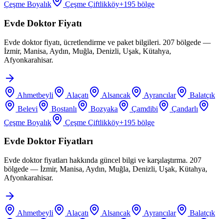
Çeşme Boyalık
Çeşme Çiftlikköy
+
195
bölge
Evde Doktor Fiyatı
Evde doktor fiyatı, ücretlendirme ve paket bilgileri. 207 bölgede —
İzmir, Manisa, Aydın, Muğla, Denizli, Uşak, Kütahya,
Afyonkarahisar.
Ahmetbeyli
Alaçatı
Alsancak
Ayrancılar
Balatçık
Belevi
Bostanlı
Bozyaka
Çamdibi
Çandarlı
Çeşme Boyalık
Çeşme Çiftlikköy
+
195
bölge
Evde Doktor Fiyatları
Evde doktor fiyatları hakkında güncel bilgi ve karşılaştırma. 207
bölgede — İzmir, Manisa, Aydın, Muğla, Denizli, Uşak, Kütahya,
Afyonkarahisar.
Ahmetbeyli
Alaçatı
Alsancak
Ayrancılar
Balatçık