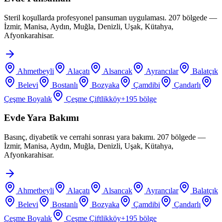
Steril koşullarda profesyonel pansuman uygulaması. 207 bölgede —
İzmir, Manisa, Aydın, Muğla, Denizli, Uşak, Kütahya,
Afyonkarahisar.
Ahmetbeyli
Alaçatı
Alsancak
Ayrancılar
Balatçık
Belevi
Bostanlı
Bozyaka
Çamdibi
Çandarlı
Çeşme Boyalık
Çeşme Çiftlikköy
+
195
bölge
Evde Yara Bakımı
Basınç, diyabetik ve cerrahi sonrası yara bakımı. 207 bölgede —
İzmir, Manisa, Aydın, Muğla, Denizli, Uşak, Kütahya,
Afyonkarahisar.
Ahmetbeyli
Alaçatı
Alsancak
Ayrancılar
Balatçık
Belevi
Bostanlı
Bozyaka
Çamdibi
Çandarlı
Çeşme Boyalık
Çeşme Çiftlikköy
+
195
bölge