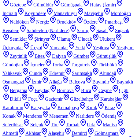
Göztepe
Gümüldür
Gümüşpala
Hatay (İzmir)
İnciraltı
Koyundere
Manavkuyu
Mavişehir
Mordoğan
Naldöken
Nergiz
Örnekköy
Özdere
Pınarbaşı
Reisdere
Sahilevleri (Narlıdere)
Sarnıç
Sasalı
Sığacık
Semikler
Şirinyer
Ulamış
Ulucak
Ulukent
Üçkuyular
Üçyol
Yamanlar
Yelki
Yeşilova
Yeşilyurt
Zeytinlik
Bitez
Dalyan
Gümbet
Gümüşlük
Gündoğan
İçmeler
Torba
Turgutreis
Türkbükü
Yalıkavak
Cunda
Edremit
Sarımsaklı
Altındağ
Osmangazi
İzmir
Aliağa
Balçova
Bayındır
Bayraklı
Bergama
Beydağ
Bornova
Buca
Çeşme
Çiğli
Dikili
Foça
Gaziemir
Güzelbahçe
Karabağlar
Karaburun
Karşıyaka
Kemalpaşa
Kınık
Kiraz
Konak
Menderes
Menemen
Narlıdere
Ödemiş
Seferihisar
Selçuk
Tire
Torbalı
Urla
Manisa
Ahmetli
Akhisar
Alaşehir
Demirci
Gölmarmara