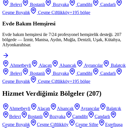
Belevi
Bostanlı
Bozyaka
Çamdibi
Çandarlı
Çeşme Boyalık
Çeşme Çiftlikköy
+
195
bölge
Evde Bakım Hemşiresi
Evde bakım hemşiresi ile 7/24 profesyonel hemşirelik desteği. 207
bölgede — İzmir, Manisa, Aydın, Muğla, Denizli, Uşak, Kütahya,
Afyonkarahisar.
Ahmetbeyli
Alaçatı
Alsancak
Ayrancılar
Balatçık
Belevi
Bostanlı
Bozyaka
Çamdibi
Çandarlı
Çeşme Boyalık
Çeşme Çiftlikköy
+
195
bölge
Hizmet Verdiğimiz Bölgeler (
207
)
Ahmetbeyli
Alaçatı
Alsancak
Ayrancılar
Balatçık
Belevi
Bostanlı
Bozyaka
Çamdibi
Çandarlı
Çeşme Boyalık
Çeşme Çiftlikköy
Çeşme Şifne
Eşrefpaşa