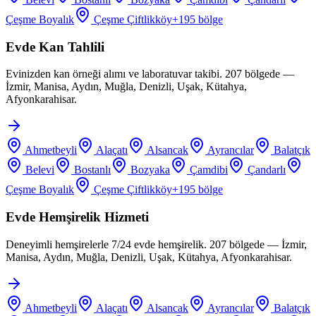
Çeşme Boyalık
Çeşme Çiftlikköy
+
195
bölge
Evde Kan Tahlili
Evinizden kan örneği alımı ve laboratuvar takibi. 207 bölgede —
İzmir, Manisa, Aydın, Muğla, Denizli, Uşak, Kütahya,
Afyonkarahisar.
Ahmetbeyli
Alaçatı
Alsancak
Ayrancılar
Balatçık
Belevi
Bostanlı
Bozyaka
Çamdibi
Çandarlı
Çeşme Boyalık
Çeşme Çiftlikköy
+
195
bölge
Evde Hemşirelik Hizmeti
Deneyimli hemşirelerle 7/24 evde hemşirelik. 207 bölgede — İzmir,
Manisa, Aydın, Muğla, Denizli, Uşak, Kütahya, Afyonkarahisar.
Ahmetbeyli
Alaçatı
Alsancak
Ayrancılar
Balatçık