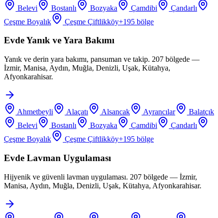
Belevi
Bostanlı
Bozyaka
Çamdibi
Çandarlı
Çeşme Boyalık
Çeşme Çiftlikköy
+
195
bölge
Evde Yanık ve Yara Bakımı
Yanık ve derin yara bakımı, pansuman ve takip. 207 bölgede —
İzmir, Manisa, Aydın, Muğla, Denizli, Uşak, Kütahya,
Afyonkarahisar.
Ahmetbeyli
Alaçatı
Alsancak
Ayrancılar
Balatçık
Belevi
Bostanlı
Bozyaka
Çamdibi
Çandarlı
Çeşme Boyalık
Çeşme Çiftlikköy
+
195
bölge
Evde Lavman Uygulaması
Hijyenik ve güvenli lavman uygulaması. 207 bölgede — İzmir,
Manisa, Aydın, Muğla, Denizli, Uşak, Kütahya, Afyonkarahisar.