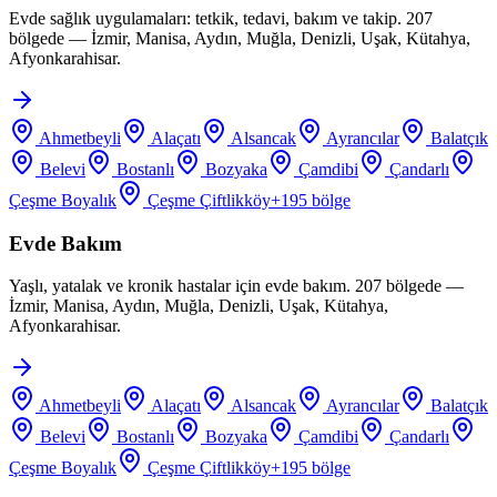
Evde sağlık uygulamaları: tetkik, tedavi, bakım ve takip. 207
bölgede — İzmir, Manisa, Aydın, Muğla, Denizli, Uşak, Kütahya,
Afyonkarahisar.
Ahmetbeyli
Alaçatı
Alsancak
Ayrancılar
Balatçık
Belevi
Bostanlı
Bozyaka
Çamdibi
Çandarlı
Çeşme Boyalık
Çeşme Çiftlikköy
+
195
bölge
Evde Bakım
Yaşlı, yatalak ve kronik hastalar için evde bakım. 207 bölgede —
İzmir, Manisa, Aydın, Muğla, Denizli, Uşak, Kütahya,
Afyonkarahisar.
Ahmetbeyli
Alaçatı
Alsancak
Ayrancılar
Balatçık
Belevi
Bostanlı
Bozyaka
Çamdibi
Çandarlı
Çeşme Boyalık
Çeşme Çiftlikköy
+
195
bölge