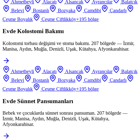
Ahmetbeyli
Alaçatı
Alsancak
Ayrancılar
Balatçık
Belevi
Bostanlı
Bozyaka
Çamdibi
Çandarlı
Çeşme Boyalık
Çeşme Çiftlikköy
+
195
bölge
Evde Kolostomi Bakımı
Kolostomi torbası değişimi ve stoma bakımı. 207 bölgede — İzmir,
Manisa, Aydın, Muğla, Denizli, Uşak, Kütahya, Afyonkarahisar.
Ahmetbeyli
Alaçatı
Alsancak
Ayrancılar
Balatçık
Belevi
Bostanlı
Bozyaka
Çamdibi
Çandarlı
Çeşme Boyalık
Çeşme Çiftlikköy
+
195
bölge
Evde Sünnet Pansumanları
Bebek ve çocuklarda sünnet sonrası pansuman. 207 bölgede —
İzmir, Manisa, Aydın, Muğla, Denizli, Uşak, Kütahya,
Afyonkarahisar.