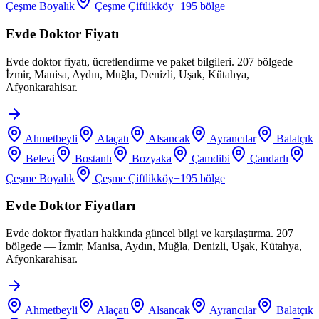
Çeşme Boyalık
Çeşme Çiftlikköy
+
195
bölge
Evde Doktor Fiyatı
Evde doktor fiyatı, ücretlendirme ve paket bilgileri. 207 bölgede —
İzmir, Manisa, Aydın, Muğla, Denizli, Uşak, Kütahya,
Afyonkarahisar.
Ahmetbeyli
Alaçatı
Alsancak
Ayrancılar
Balatçık
Belevi
Bostanlı
Bozyaka
Çamdibi
Çandarlı
Çeşme Boyalık
Çeşme Çiftlikköy
+
195
bölge
Evde Doktor Fiyatları
Evde doktor fiyatları hakkında güncel bilgi ve karşılaştırma. 207
bölgede — İzmir, Manisa, Aydın, Muğla, Denizli, Uşak, Kütahya,
Afyonkarahisar.
Ahmetbeyli
Alaçatı
Alsancak
Ayrancılar
Balatçık