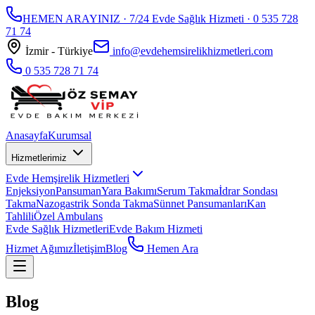
HEMEN ARAYINIZ · 7/24 Evde Sağlık Hizmeti ·
0 535 728
71 74
İzmir - Türkiye
info@evdehemsirelikhizmetleri.com
0 535 728 71 74
Anasayfa
Kurumsal
Hizmetlerimiz
Evde Hemşirelik Hizmetleri
Enjeksiyon
Pansuman
Yara Bakımı
Serum Takma
İdrar Sondası
Takma
Nazogastrik Sonda Takma
Sünnet Pansumanları
Kan
Tahlili
Özel Ambulans
Evde Sağlık Hizmetleri
Evde Bakım Hizmeti
Hizmet Ağımız
İletişim
Blog
Hemen Ara
Blog