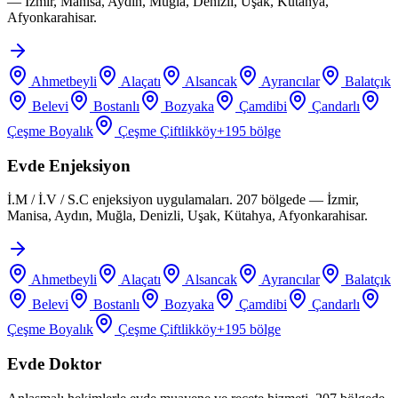
— İzmir, Manisa, Aydın, Muğla, Denizli, Uşak, Kütahya,
Afyonkarahisar.
Ahmetbeyli
Alaçatı
Alsancak
Ayrancılar
Balatçık
Belevi
Bostanlı
Bozyaka
Çamdibi
Çandarlı
Çeşme Boyalık
Çeşme Çiftlikköy
+
195
bölge
Evde Enjeksiyon
İ.M / İ.V / S.C enjeksiyon uygulamaları. 207 bölgede — İzmir,
Manisa, Aydın, Muğla, Denizli, Uşak, Kütahya, Afyonkarahisar.
Ahmetbeyli
Alaçatı
Alsancak
Ayrancılar
Balatçık
Belevi
Bostanlı
Bozyaka
Çamdibi
Çandarlı
Çeşme Boyalık
Çeşme Çiftlikköy
+
195
bölge
Evde Doktor