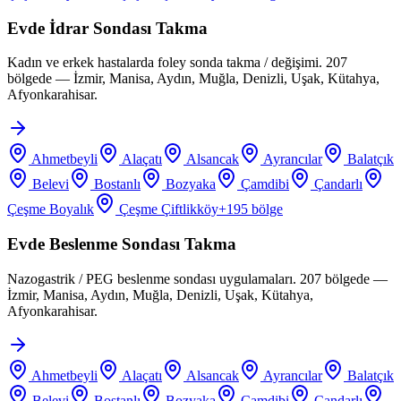
Evde İdrar Sondası Takma
Kadın ve erkek hastalarda foley sonda takma / değişimi. 207
bölgede — İzmir, Manisa, Aydın, Muğla, Denizli, Uşak, Kütahya,
Afyonkarahisar.
Ahmetbeyli
Alaçatı
Alsancak
Ayrancılar
Balatçık
Belevi
Bostanlı
Bozyaka
Çamdibi
Çandarlı
Çeşme Boyalık
Çeşme Çiftlikköy
+
195
bölge
Evde Beslenme Sondası Takma
Nazogastrik / PEG beslenme sondası uygulamaları. 207 bölgede —
İzmir, Manisa, Aydın, Muğla, Denizli, Uşak, Kütahya,
Afyonkarahisar.
Ahmetbeyli
Alaçatı
Alsancak
Ayrancılar
Balatçık
Belevi
Bostanlı
Bozyaka
Çamdibi
Çandarlı