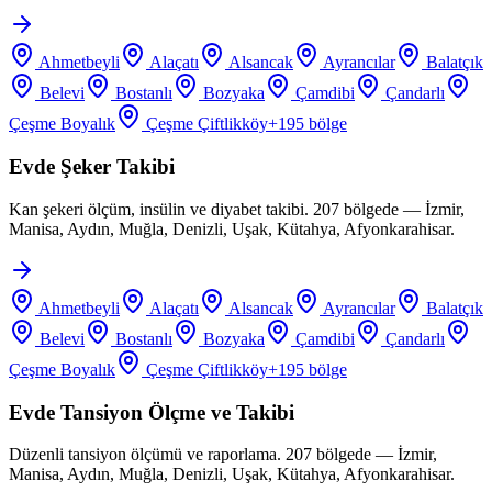
Ahmetbeyli
Alaçatı
Alsancak
Ayrancılar
Balatçık
Belevi
Bostanlı
Bozyaka
Çamdibi
Çandarlı
Çeşme Boyalık
Çeşme Çiftlikköy
+
195
bölge
Evde Şeker Takibi
Kan şekeri ölçüm, insülin ve diyabet takibi. 207 bölgede — İzmir,
Manisa, Aydın, Muğla, Denizli, Uşak, Kütahya, Afyonkarahisar.
Ahmetbeyli
Alaçatı
Alsancak
Ayrancılar
Balatçık
Belevi
Bostanlı
Bozyaka
Çamdibi
Çandarlı
Çeşme Boyalık
Çeşme Çiftlikköy
+
195
bölge
Evde Tansiyon Ölçme ve Takibi
Düzenli tansiyon ölçümü ve raporlama. 207 bölgede — İzmir,
Manisa, Aydın, Muğla, Denizli, Uşak, Kütahya, Afyonkarahisar.