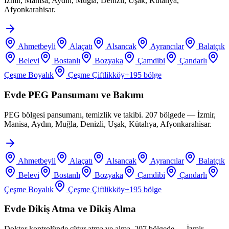
İzmir, Manisa, Aydın, Muğla, Denizli, Uşak, Kütahya,
Afyonkarahisar.
Ahmetbeyli
Alaçatı
Alsancak
Ayrancılar
Balatçık
Belevi
Bostanlı
Bozyaka
Çamdibi
Çandarlı
Çeşme Boyalık
Çeşme Çiftlikköy
+
195
bölge
Evde PEG Pansumanı ve Bakımı
PEG bölgesi pansumanı, temizlik ve takibi. 207 bölgede — İzmir,
Manisa, Aydın, Muğla, Denizli, Uşak, Kütahya, Afyonkarahisar.
Ahmetbeyli
Alaçatı
Alsancak
Ayrancılar
Balatçık
Belevi
Bostanlı
Bozyaka
Çamdibi
Çandarlı
Çeşme Boyalık
Çeşme Çiftlikköy
+
195
bölge
Evde Dikiş Atma ve Dikiş Alma
Doktor kontrolünde sütur atma ve alma. 207 bölgede — İzmir,