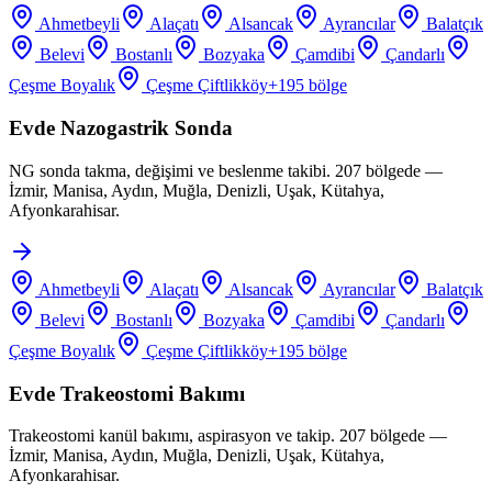
Ahmetbeyli
Alaçatı
Alsancak
Ayrancılar
Balatçık
Belevi
Bostanlı
Bozyaka
Çamdibi
Çandarlı
Çeşme Boyalık
Çeşme Çiftlikköy
+
195
bölge
Evde Nazogastrik Sonda
NG sonda takma, değişimi ve beslenme takibi. 207 bölgede —
İzmir, Manisa, Aydın, Muğla, Denizli, Uşak, Kütahya,
Afyonkarahisar.
Ahmetbeyli
Alaçatı
Alsancak
Ayrancılar
Balatçık
Belevi
Bostanlı
Bozyaka
Çamdibi
Çandarlı
Çeşme Boyalık
Çeşme Çiftlikköy
+
195
bölge
Evde Trakeostomi Bakımı
Trakeostomi kanül bakımı, aspirasyon ve takip. 207 bölgede —
İzmir, Manisa, Aydın, Muğla, Denizli, Uşak, Kütahya,
Afyonkarahisar.