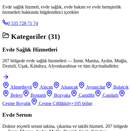
Evde sağlık hizmeti, evde sağlık, evde bakım ve evde hemşirelik
hizmetleri hakkında bilgilendirici içerikler
0 535 728 71 74
Kategoriler (
31
)
Evde Sağlık Hizmetleri
207 bölgede evde sağlık hizmetleri — İzmir, Manisa, Aydın, Muğla,
Denizli, Uşak, Kütahya, Afyonkarahisar ve tüm ilçe/mahalleler.
Ahmetbeyli
Alaçatı
Alsancak
Ayrancılar
Balatçık
Belevi
Bostanlı
Bozyaka
Çamdibi
Çandarlı
Çeşme Boyalık
Çeşme Çiftlikköy
+
195
bölge
Evde Serum
Doktor reçeteli serum takma, çıkarma ve takibi hizmeti. 207 bölgede