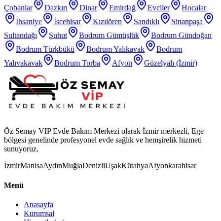
Çobanlar
Dazkırı
Dinar
Emirdağ
Evciler
Hocalar
İhsaniye
İscehisar
Kızılören
Sandıklı
Sinanpaşa
Sultandağı
Şuhut
Bodrum Gümüşlük
Bodrum Gündoğan
Bodrum Türkbükü
Bodrum Yalıkavak
Bodrum
Yalıvakavak
Bodrum Torba
Afyon
Güzelyalı (İzmir)
Öz Semay VIP Evde Bakım Merkezi olarak İzmir merkezli, Ege
bölgesi genelinde profesyonel evde sağlık ve hemşirelik hizmeti
sunuyoruz.
İzmir
Manisa
Aydın
Muğla
Denizli
Uşak
Kütahya
Afyonkarahisar
Menü
Anasayfa
Kurumsal