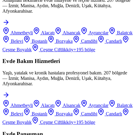
Anlaşmalı hekimlerle evde muayene ve reçete hizmeti. 207 bölgede
— İzmir, Manisa, Aydın, Muğla, Denizli, Uşak, Kütahya,
Afyonkarahisar.
Ahmetbeyli
Alaçatı
Alsancak
Ayrancılar
Balatçık
Belevi
Bostanlı
Bozyaka
Çamdibi
Çandarlı
Çeşme Boyalık
Çeşme Çiftlikköy
+
195
bölge
Evde Bakım Hizmetleri
Yaşlı, yatalak ve kronik hastalara profesyonel bakım. 207 bölgede
— İzmir, Manisa, Aydın, Muğla, Denizli, Uşak, Kütahya,
Afyonkarahisar.
Ahmetbeyli
Alaçatı
Alsancak
Ayrancılar
Balatçık
Belevi
Bostanlı
Bozyaka
Çamdibi
Çandarlı
Çeşme Boyalık
Çeşme Çiftlikköy
+
195
bölge
Evde Pansuman