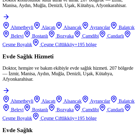
Manisa, Aydın, Muğla, Denizli, Uşak, Kütahya, Afyonkarahisar.
Ahmetbeyli
Alaçatı
Alsancak
Ayrancılar
Balatçık
Belevi
Bostanlı
Bozyaka
Çamdibi
Çandarlı
Çeşme Boyalık
Çeşme Çiftlikköy
+
195
bölge
Evde Sağlık Hizmeti
Doktor, hemşire ve bakım ekibiyle evde sağlık hizmeti. 207 bölgede
— İzmir, Manisa, Aydın, Muğla, Denizli, Uşak, Kütahya,
Afyonkarahisar.
Ahmetbeyli
Alaçatı
Alsancak
Ayrancılar
Balatçık
Belevi
Bostanlı
Bozyaka
Çamdibi
Çandarlı
Çeşme Boyalık
Çeşme Çiftlikköy
+
195
bölge
Evde Sağlık