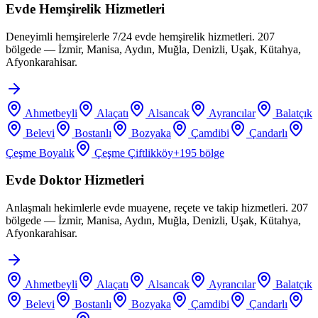
Evde Hemşirelik Hizmetleri
Deneyimli hemşirelerle 7/24 evde hemşirelik hizmetleri. 207
bölgede — İzmir, Manisa, Aydın, Muğla, Denizli, Uşak, Kütahya,
Afyonkarahisar.
Ahmetbeyli
Alaçatı
Alsancak
Ayrancılar
Balatçık
Belevi
Bostanlı
Bozyaka
Çamdibi
Çandarlı
Çeşme Boyalık
Çeşme Çiftlikköy
+
195
bölge
Evde Doktor Hizmetleri
Anlaşmalı hekimlerle evde muayene, reçete ve takip hizmetleri. 207
bölgede — İzmir, Manisa, Aydın, Muğla, Denizli, Uşak, Kütahya,
Afyonkarahisar.
Ahmetbeyli
Alaçatı
Alsancak
Ayrancılar
Balatçık
Belevi
Bostanlı
Bozyaka
Çamdibi
Çandarlı