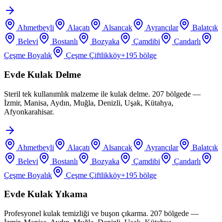
Ahmetbeyli
Alaçatı
Alsancak
Ayrancılar
Balatçık
Belevi
Bostanlı
Bozyaka
Çamdibi
Çandarlı
Çeşme Boyalık
Çeşme Çiftlikköy
+
195
bölge
Evde Kulak Delme
Steril tek kullanımlık malzeme ile kulak delme. 207 bölgede —
İzmir, Manisa, Aydın, Muğla, Denizli, Uşak, Kütahya,
Afyonkarahisar.
Ahmetbeyli
Alaçatı
Alsancak
Ayrancılar
Balatçık
Belevi
Bostanlı
Bozyaka
Çamdibi
Çandarlı
Çeşme Boyalık
Çeşme Çiftlikköy
+
195
bölge
Evde Kulak Yıkama
Profesyonel kulak temizliği ve buşon çıkarma. 207 bölgede —