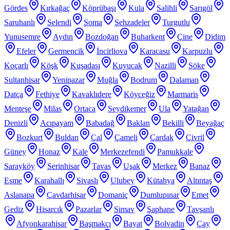
Gördes
Kırkağaç
Köprübaşı
Kula
Salihli
Sarıgöl
Saruhanlı
Selendi
Soma
Şehzadeler
Turgutlu
Yunusemre
Aydın
Bozdoğan
Buharkent
Çine
Didim
Efeler
Germencik
İncirliova
Karacasu
Karpuzlu
Koçarlı
Köşk
Kuşadası
Kuyucak
Nazilli
Söke
Sultanhisar
Yenipazar
Muğla
Bodrum
Dalaman
Datça
Fethiye
Kavaklıdere
Köyceğiz
Marmaris
Menteşe
Milas
Ortaca
Seydikemer
Ula
Yatağan
Denizli
Acıpayam
Babadağ
Baklan
Bekilli
Beyağaç
Bozkurt
Buldan
Çal
Çameli
Çardak
Çivril
Güney
Honaz
Kale
Merkezefendi
Pamukkale
Sarayköy
Serinhisar
Tavas
Uşak
Merkez
Banaz
Eşme
Karahallı
Sivaslı
Ulubey
Kütahya
Altıntaş
Aslanapa
Çavdarhisar
Domaniç
Dumlupınar
Emet
Gediz
Hisarcık
Pazarlar
Simav
Şaphane
Tavşanlı
Afyonkarahisar
Başmakçı
Bayat
Bolvadin
Çay