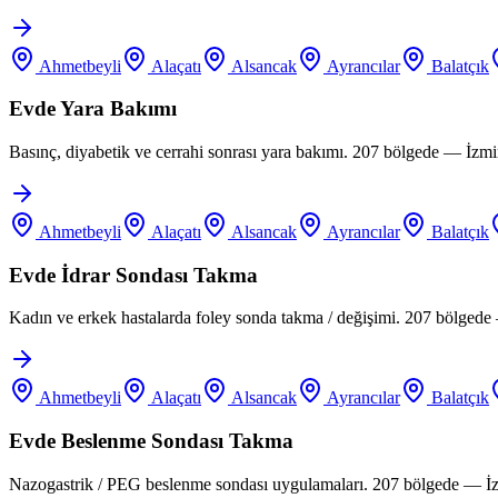
Ahmetbeyli
Alaçatı
Alsancak
Ayrancılar
Balatçık
Evde Yara Bakımı
Basınç, diyabetik ve cerrahi sonrası yara bakımı. 207 bölgede — İzm
Ahmetbeyli
Alaçatı
Alsancak
Ayrancılar
Balatçık
Evde İdrar Sondası Takma
Kadın ve erkek hastalarda foley sonda takma / değişimi. 207 bölgede
Ahmetbeyli
Alaçatı
Alsancak
Ayrancılar
Balatçık
Evde Beslenme Sondası Takma
Nazogastrik / PEG beslenme sondası uygulamaları. 207 bölgede — İz