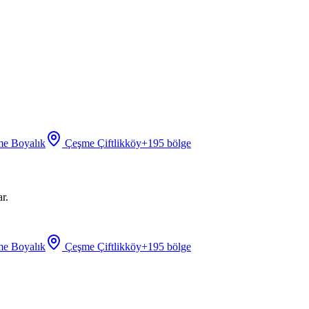
e Boyalık
Çeşme Çiftlikköy
+
195
bölge
r.
e Boyalık
Çeşme Çiftlikköy
+
195
bölge