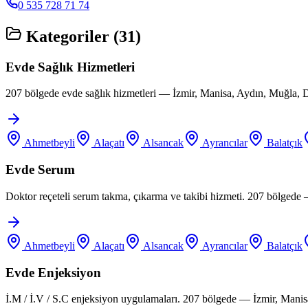
0 535 728 71 74
Kategoriler (
31
)
Evde Sağlık Hizmetleri
207 bölgede evde sağlık hizmetleri — İzmir, Manisa, Aydın, Muğla, D
Ahmetbeyli
Alaçatı
Alsancak
Ayrancılar
Balatçık
Evde Serum
Doktor reçeteli serum takma, çıkarma ve takibi hizmeti. 207 bölgede
Ahmetbeyli
Alaçatı
Alsancak
Ayrancılar
Balatçık
Evde Enjeksiyon
İ.M / İ.V / S.C enjeksiyon uygulamaları. 207 bölgede — İzmir, Manis