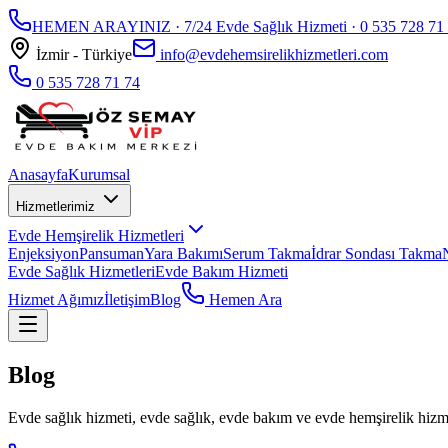
HEMEN ARAYINIZ · 7/24 Evde Sağlık Hizmeti ·
0 535 728 71
İzmir - Türkiye
info@evdehemsirelikhizmetleri.com
0 535 728 71 74
Anasayfa
Kurumsal
Hizmetlerimiz
Evde Hemşirelik Hizmetleri
Enjeksiyon
Pansuman
Yara Bakımı
Serum Takma
İdrar Sondası Takma
Evde Sağlık Hizmetleri
Evde Bakım Hizmeti
Hizmet Ağımız
İletişim
Blog
Hemen Ara
Blog
Evde sağlık hizmeti, evde sağlık, evde bakım ve evde hemşirelik hizmet