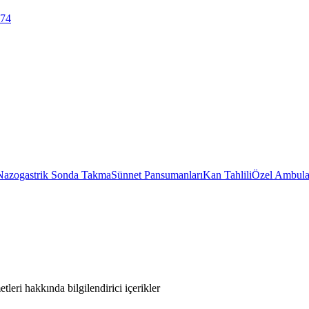
 74
Nazogastrik Sonda Takma
Sünnet Pansumanları
Kan Tahlili
Özel Ambula
leri hakkında bilgilendirici içerikler