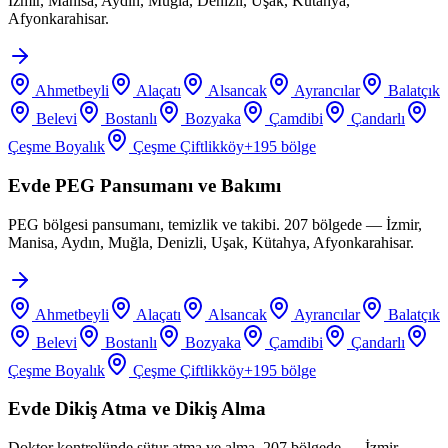
İzmir, Manisa, Aydın, Muğla, Denizli, Uşak, Kütahya,
Afyonkarahisar.
Ahmetbeyli
Alaçatı
Alsancak
Ayrancılar
Balatçık
Belevi
Bostanlı
Bozyaka
Çamdibi
Çandarlı
Çeşme Boyalık
Çeşme Çiftlikköy
+
195
bölge
Evde PEG Pansumanı ve Bakımı
PEG bölgesi pansumanı, temizlik ve takibi. 207 bölgede — İzmir,
Manisa, Aydın, Muğla, Denizli, Uşak, Kütahya, Afyonkarahisar.
Ahmetbeyli
Alaçatı
Alsancak
Ayrancılar
Balatçık
Belevi
Bostanlı
Bozyaka
Çamdibi
Çandarlı
Çeşme Boyalık
Çeşme Çiftlikköy
+
195
bölge
Evde Dikiş Atma ve Dikiş Alma
Doktor kontrolünde sütur atma ve alma. 207 bölgede — İzmir,