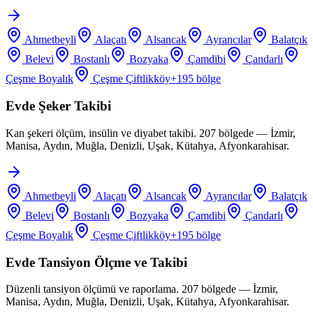
Ahmetbeyli
Alaçatı
Alsancak
Ayrancılar
Balatçık
Belevi
Bostanlı
Bozyaka
Çamdibi
Çandarlı
Çeşme Boyalık
Çeşme Çiftlikköy
+
195
bölge
Evde Şeker Takibi
Kan şekeri ölçüm, insülin ve diyabet takibi. 207 bölgede — İzmir,
Manisa, Aydın, Muğla, Denizli, Uşak, Kütahya, Afyonkarahisar.
Ahmetbeyli
Alaçatı
Alsancak
Ayrancılar
Balatçık
Belevi
Bostanlı
Bozyaka
Çamdibi
Çandarlı
Çeşme Boyalık
Çeşme Çiftlikköy
+
195
bölge
Evde Tansiyon Ölçme ve Takibi
Düzenli tansiyon ölçümü ve raporlama. 207 bölgede — İzmir,
Manisa, Aydın, Muğla, Denizli, Uşak, Kütahya, Afyonkarahisar.