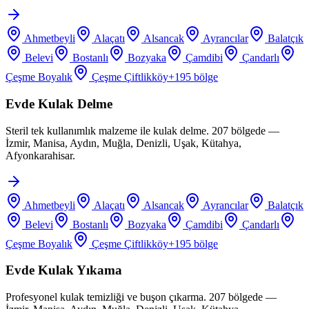
Ahmetbeyli
Alaçatı
Alsancak
Ayrancılar
Balatçık
Belevi
Bostanlı
Bozyaka
Çamdibi
Çandarlı
Çeşme Boyalık
Çeşme Çiftlikköy
+
195
bölge
Evde Kulak Delme
Steril tek kullanımlık malzeme ile kulak delme. 207 bölgede —
İzmir, Manisa, Aydın, Muğla, Denizli, Uşak, Kütahya,
Afyonkarahisar.
Ahmetbeyli
Alaçatı
Alsancak
Ayrancılar
Balatçık
Belevi
Bostanlı
Bozyaka
Çamdibi
Çandarlı
Çeşme Boyalık
Çeşme Çiftlikköy
+
195
bölge
Evde Kulak Yıkama
Profesyonel kulak temizliği ve buşon çıkarma. 207 bölgede —