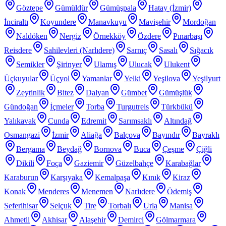
Göztepe
Gümüldür
Gümüşpala
Hatay (İzmir)
İnciraltı
Koyundere
Manavkuyu
Mavişehir
Mordoğan
Naldöken
Nergiz
Örnekköy
Özdere
Pınarbaşı
Reisdere
Sahilevleri (Narlıdere)
Sarnıç
Sasalı
Sığacık
Semikler
Şirinyer
Ulamış
Ulucak
Ulukent
Üçkuyular
Üçyol
Yamanlar
Yelki
Yeşilova
Yeşilyurt
Zeytinlik
Bitez
Dalyan
Gümbet
Gümüşlük
Gündoğan
İçmeler
Torba
Turgutreis
Türkbükü
Yalıkavak
Cunda
Edremit
Sarımsaklı
Altındağ
Osmangazi
İzmir
Aliağa
Balçova
Bayındır
Bayraklı
Bergama
Beydağ
Bornova
Buca
Çeşme
Çiğli
Dikili
Foça
Gaziemir
Güzelbahçe
Karabağlar
Karaburun
Karşıyaka
Kemalpaşa
Kınık
Kiraz
Konak
Menderes
Menemen
Narlıdere
Ödemiş
Seferihisar
Selçuk
Tire
Torbalı
Urla
Manisa
Ahmetli
Akhisar
Alaşehir
Demirci
Gölmarmara