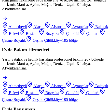
Anlaşmalı hekimlerle evde muayene ve reçete hizmeti. 207 bölgede
— İzmir, Manisa, Aydın, Muğla, Denizli, Uşak, Kütahya,
Afyonkarahisar.
Ahmetbeyli
Alaçatı
Alsancak
Ayrancılar
Balatçık
Belevi
Bostanlı
Bozyaka
Çamdibi
Çandarlı
Çeşme Boyalık
Çeşme Çiftlikköy
+
195
bölge
Evde Bakım Hizmetleri
Yaşlı, yatalak ve kronik hastalara profesyonel bakım. 207 bölgede
— İzmir, Manisa, Aydın, Muğla, Denizli, Uşak, Kütahya,
Afyonkarahisar.
Ahmetbeyli
Alaçatı
Alsancak
Ayrancılar
Balatçık
Belevi
Bostanlı
Bozyaka
Çamdibi
Çandarlı
Çeşme Boyalık
Çeşme Çiftlikköy
+
195
bölge
Evde Pansuman