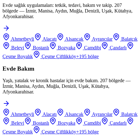
Evde sağlık uygulamaları: tetkik, tedavi, bakım ve takip. 207
bölgede — İzmir, Manisa, Aydın, Muğla, Denizli, Uşak, Kütahya,
Afyonkarahisar.
Ahmetbeyli
Alaçatı
Alsancak
Ayrancılar
Balatçık
Belevi
Bostanlı
Bozyaka
Çamdibi
Çandarlı
Çeşme Boyalık
Çeşme Çiftlikköy
+
195
bölge
Evde Bakım
Yaşlı, yatalak ve kronik hastalar için evde bakım. 207 bölgede —
İzmir, Manisa, Aydın, Muğla, Denizli, Uşak, Kütahya,
Afyonkarahisar.
Ahmetbeyli
Alaçatı
Alsancak
Ayrancılar
Balatçık
Belevi
Bostanlı
Bozyaka
Çamdibi
Çandarlı
Çeşme Boyalık
Çeşme Çiftlikköy
+
195
bölge