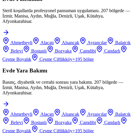
Steril koşullarda profesyonel pansuman uygulaması. 207 bölgede —
İzmir, Manisa, Aydın, Muğla, Denizli, Uşak, Kütahya,
Afyonkarahisar.
Ahmetbeyli
Alaçatı
Alsancak
Ayrancılar
Balatçık
Belevi
Bostanlı
Bozyaka
Çamdibi
Çandarlı
Çeşme Boyalık
Çeşme Çiftlikköy
+
195
bölge
Evde Yara Bakımı
Basınç, diyabetik ve cerrahi sonrası yara bakımı. 207 bölgede —
İzmir, Manisa, Aydın, Muğla, Denizli, Uşak, Kütahya,
Afyonkarahisar.
Ahmetbeyli
Alaçatı
Alsancak
Ayrancılar
Balatçık
Belevi
Bostanlı
Bozyaka
Çamdibi
Çandarlı
Çeşme Boyalık
Çeşme Çiftlikköy
+
195
bölge