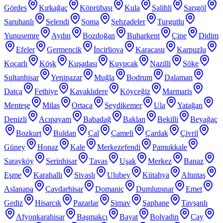
Gördes
Kırkağaç
Köprübaşı
Kula
Salihli
Sarıgöl
Saruhanlı
Selendi
Soma
Şehzadeler
Turgutlu
Yunusemre
Aydın
Bozdoğan
Buharkent
Çine
Didim
Efeler
Germencik
İncirliova
Karacasu
Karpuzlu
Koçarlı
Köşk
Kuşadası
Kuyucak
Nazilli
Söke
Sultanhisar
Yenipazar
Muğla
Bodrum
Dalaman
Datça
Fethiye
Kavaklıdere
Köyceğiz
Marmaris
Menteşe
Milas
Ortaca
Seydikemer
Ula
Yatağan
Denizli
Acıpayam
Babadağ
Baklan
Bekilli
Beyağaç
Bozkurt
Buldan
Çal
Çameli
Çardak
Çivril
Güney
Honaz
Kale
Merkezefendi
Pamukkale
Sarayköy
Serinhisar
Tavas
Uşak
Merkez
Banaz
Eşme
Karahallı
Sivaslı
Ulubey
Kütahya
Altıntaş
Aslanapa
Çavdarhisar
Domaniç
Dumlupınar
Emet
Gediz
Hisarcık
Pazarlar
Simav
Şaphane
Tavşanlı
Afyonkarahisar
Başmakçı
Bayat
Bolvadin
Çay