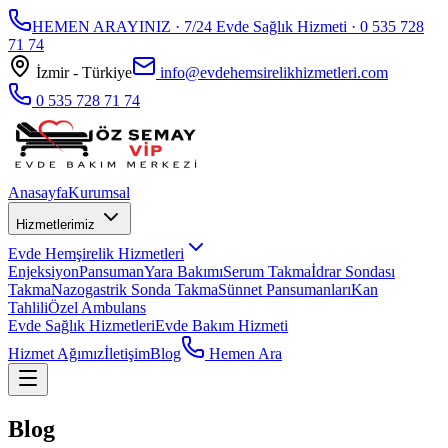
HEMEN ARAYINIZ · 7/24 Evde Sağlık Hizmeti ·
0 535 728
71 74
İzmir - Türkiye
info@evdehemsirelikhizmetleri.com
0 535 728 71 74
Anasayfa
Kurumsal
Hizmetlerimiz
Evde Hemşirelik Hizmetleri
Enjeksiyon
Pansuman
Yara Bakımı
Serum Takma
İdrar Sondası
Takma
Nazogastrik Sonda Takma
Sünnet Pansumanları
Kan
Tahlili
Özel Ambulans
Evde Sağlık Hizmetleri
Evde Bakım Hizmeti
Hizmet Ağımız
İletişim
Blog
Hemen Ara
Blog