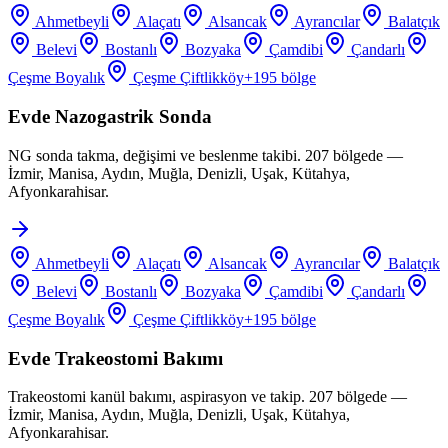
Ahmetbeyli
Alaçatı
Alsancak
Ayrancılar
Balatçık
Belevi
Bostanlı
Bozyaka
Çamdibi
Çandarlı
Çeşme Boyalık
Çeşme Çiftlikköy
+
195
bölge
Evde Nazogastrik Sonda
NG sonda takma, değişimi ve beslenme takibi. 207 bölgede —
İzmir, Manisa, Aydın, Muğla, Denizli, Uşak, Kütahya,
Afyonkarahisar.
Ahmetbeyli
Alaçatı
Alsancak
Ayrancılar
Balatçık
Belevi
Bostanlı
Bozyaka
Çamdibi
Çandarlı
Çeşme Boyalık
Çeşme Çiftlikköy
+
195
bölge
Evde Trakeostomi Bakımı
Trakeostomi kanül bakımı, aspirasyon ve takip. 207 bölgede —
İzmir, Manisa, Aydın, Muğla, Denizli, Uşak, Kütahya,
Afyonkarahisar.