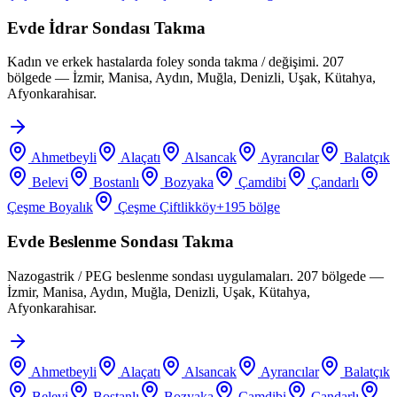
Evde İdrar Sondası Takma
Kadın ve erkek hastalarda foley sonda takma / değişimi. 207
bölgede — İzmir, Manisa, Aydın, Muğla, Denizli, Uşak, Kütahya,
Afyonkarahisar.
Ahmetbeyli
Alaçatı
Alsancak
Ayrancılar
Balatçık
Belevi
Bostanlı
Bozyaka
Çamdibi
Çandarlı
Çeşme Boyalık
Çeşme Çiftlikköy
+
195
bölge
Evde Beslenme Sondası Takma
Nazogastrik / PEG beslenme sondası uygulamaları. 207 bölgede —
İzmir, Manisa, Aydın, Muğla, Denizli, Uşak, Kütahya,
Afyonkarahisar.
Ahmetbeyli
Alaçatı
Alsancak
Ayrancılar
Balatçık
Belevi
Bostanlı
Bozyaka
Çamdibi
Çandarlı