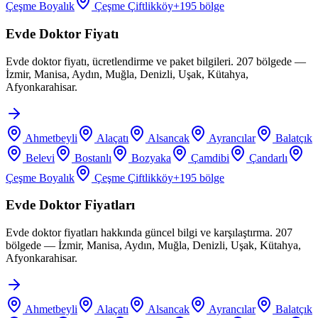
Çeşme Boyalık
Çeşme Çiftlikköy
+
195
bölge
Evde Doktor Fiyatı
Evde doktor fiyatı, ücretlendirme ve paket bilgileri. 207 bölgede —
İzmir, Manisa, Aydın, Muğla, Denizli, Uşak, Kütahya,
Afyonkarahisar.
Ahmetbeyli
Alaçatı
Alsancak
Ayrancılar
Balatçık
Belevi
Bostanlı
Bozyaka
Çamdibi
Çandarlı
Çeşme Boyalık
Çeşme Çiftlikköy
+
195
bölge
Evde Doktor Fiyatları
Evde doktor fiyatları hakkında güncel bilgi ve karşılaştırma. 207
bölgede — İzmir, Manisa, Aydın, Muğla, Denizli, Uşak, Kütahya,
Afyonkarahisar.
Ahmetbeyli
Alaçatı
Alsancak
Ayrancılar
Balatçık