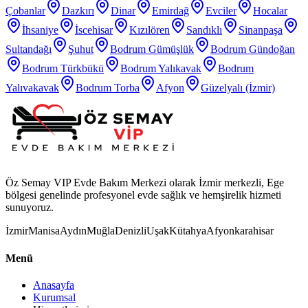
Çobanlar
Dazkırı
Dinar
Emirdağ
Evciler
Hocalar
İhsaniye
İscehisar
Kızılören
Sandıklı
Sinanpaşa
Sultandağı
Şuhut
Bodrum Gümüşlük
Bodrum Gündoğan
Bodrum Türkbükü
Bodrum Yalıkavak
Bodrum
Yalıvakavak
Bodrum Torba
Afyon
Güzelyalı (İzmir)
Öz Semay VIP Evde Bakım Merkezi olarak İzmir merkezli, Ege
bölgesi genelinde profesyonel evde sağlık ve hemşirelik hizmeti
sunuyoruz.
İzmir
Manisa
Aydın
Muğla
Denizli
Uşak
Kütahya
Afyonkarahisar
Menü
Anasayfa
Kurumsal