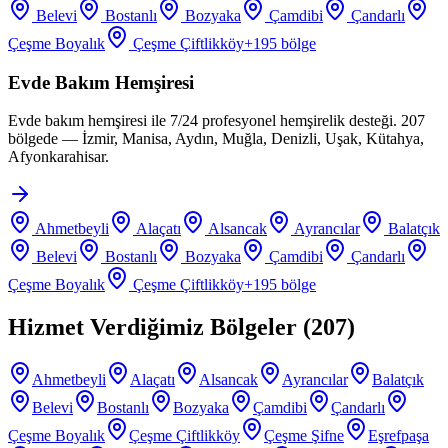
Belevi
Bostanlı
Bozyaka
Çamdibi
Çandarlı
Çeşme Boyalık
Çeşme Çiftlikköy
+
195
bölge
Evde Bakım Hemşiresi
Evde bakım hemşiresi ile 7/24 profesyonel hemşirelik desteği. 207
bölgede — İzmir, Manisa, Aydın, Muğla, Denizli, Uşak, Kütahya,
Afyonkarahisar.
Ahmetbeyli
Alaçatı
Alsancak
Ayrancılar
Balatçık
Belevi
Bostanlı
Bozyaka
Çamdibi
Çandarlı
Çeşme Boyalık
Çeşme Çiftlikköy
+
195
bölge
Hizmet Verdiğimiz Bölgeler (
207
)
Ahmetbeyli
Alaçatı
Alsancak
Ayrancılar
Balatçık
Belevi
Bostanlı
Bozyaka
Çamdibi
Çandarlı
Çeşme Boyalık
Çeşme Çiftlikköy
Çeşme Şifne
Eşrefpaşa