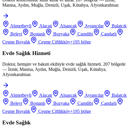
Manisa, Aydın, Muğla, Denizli, Uşak, Kütahya, Afyonkarahisar.
Ahmetbeyli
Alaçatı
Alsancak
Ayrancılar
Balatçık
Belevi
Bostanlı
Bozyaka
Çamdibi
Çandarlı
Çeşme Boyalık
Çeşme Çiftlikköy
+
195
bölge
Evde Sağlık Hizmeti
Doktor, hemşire ve bakım ekibiyle evde sağlık hizmeti. 207 bölgede
— İzmir, Manisa, Aydın, Muğla, Denizli, Uşak, Kütahya,
Afyonkarahisar.
Ahmetbeyli
Alaçatı
Alsancak
Ayrancılar
Balatçık
Belevi
Bostanlı
Bozyaka
Çamdibi
Çandarlı
Çeşme Boyalık
Çeşme Çiftlikköy
+
195
bölge
Evde Sağlık