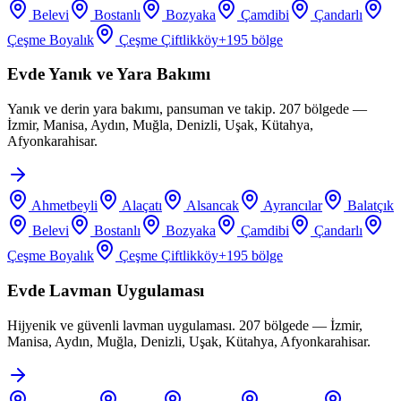
Belevi
Bostanlı
Bozyaka
Çamdibi
Çandarlı
Çeşme Boyalık
Çeşme Çiftlikköy
+
195
bölge
Evde Yanık ve Yara Bakımı
Yanık ve derin yara bakımı, pansuman ve takip. 207 bölgede —
İzmir, Manisa, Aydın, Muğla, Denizli, Uşak, Kütahya,
Afyonkarahisar.
Ahmetbeyli
Alaçatı
Alsancak
Ayrancılar
Balatçık
Belevi
Bostanlı
Bozyaka
Çamdibi
Çandarlı
Çeşme Boyalık
Çeşme Çiftlikköy
+
195
bölge
Evde Lavman Uygulaması
Hijyenik ve güvenli lavman uygulaması. 207 bölgede — İzmir,
Manisa, Aydın, Muğla, Denizli, Uşak, Kütahya, Afyonkarahisar.