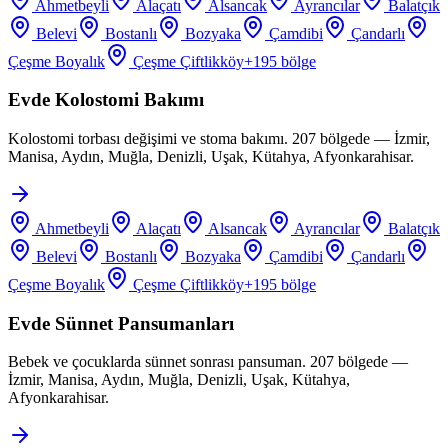
Ahmetbeyli
Alaçatı
Alsancak
Ayrancılar
Balatçık
Belevi
Bostanlı
Bozyaka
Çamdibi
Çandarlı
Çeşme Boyalık
Çeşme Çiftlikköy
+
195
bölge
Evde Kolostomi Bakımı
Kolostomi torbası değişimi ve stoma bakımı. 207 bölgede — İzmir,
Manisa, Aydın, Muğla, Denizli, Uşak, Kütahya, Afyonkarahisar.
Ahmetbeyli
Alaçatı
Alsancak
Ayrancılar
Balatçık
Belevi
Bostanlı
Bozyaka
Çamdibi
Çandarlı
Çeşme Boyalık
Çeşme Çiftlikköy
+
195
bölge
Evde Sünnet Pansumanları
Bebek ve çocuklarda sünnet sonrası pansuman. 207 bölgede —
İzmir, Manisa, Aydın, Muğla, Denizli, Uşak, Kütahya,
Afyonkarahisar.