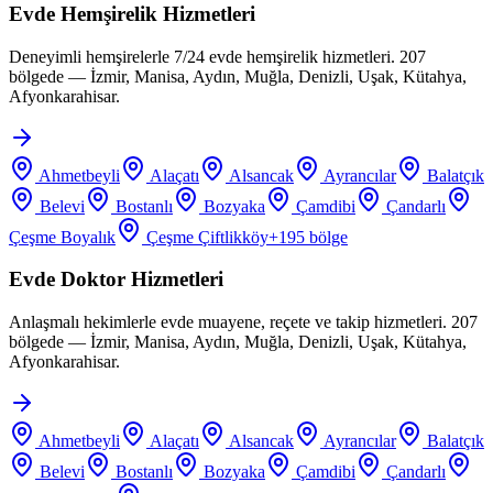
Evde Hemşirelik Hizmetleri
Deneyimli hemşirelerle 7/24 evde hemşirelik hizmetleri. 207
bölgede — İzmir, Manisa, Aydın, Muğla, Denizli, Uşak, Kütahya,
Afyonkarahisar.
Ahmetbeyli
Alaçatı
Alsancak
Ayrancılar
Balatçık
Belevi
Bostanlı
Bozyaka
Çamdibi
Çandarlı
Çeşme Boyalık
Çeşme Çiftlikköy
+
195
bölge
Evde Doktor Hizmetleri
Anlaşmalı hekimlerle evde muayene, reçete ve takip hizmetleri. 207
bölgede — İzmir, Manisa, Aydın, Muğla, Denizli, Uşak, Kütahya,
Afyonkarahisar.
Ahmetbeyli
Alaçatı
Alsancak
Ayrancılar
Balatçık
Belevi
Bostanlı
Bozyaka
Çamdibi
Çandarlı