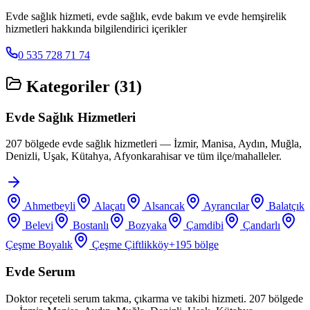
Evde sağlık hizmeti, evde sağlık, evde bakım ve evde hemşirelik
hizmetleri hakkında bilgilendirici içerikler
0 535 728 71 74
Kategoriler (
31
)
Evde Sağlık Hizmetleri
207 bölgede evde sağlık hizmetleri — İzmir, Manisa, Aydın, Muğla,
Denizli, Uşak, Kütahya, Afyonkarahisar ve tüm ilçe/mahalleler.
Ahmetbeyli
Alaçatı
Alsancak
Ayrancılar
Balatçık
Belevi
Bostanlı
Bozyaka
Çamdibi
Çandarlı
Çeşme Boyalık
Çeşme Çiftlikköy
+
195
bölge
Evde Serum
Doktor reçeteli serum takma, çıkarma ve takibi hizmeti. 207 bölgede