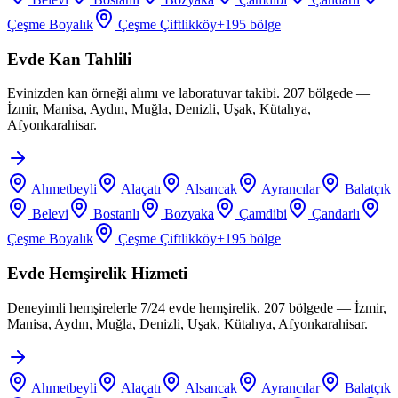
Çeşme Boyalık
Çeşme Çiftlikköy
+
195
bölge
Evde Kan Tahlili
Evinizden kan örneği alımı ve laboratuvar takibi. 207 bölgede —
İzmir, Manisa, Aydın, Muğla, Denizli, Uşak, Kütahya,
Afyonkarahisar.
Ahmetbeyli
Alaçatı
Alsancak
Ayrancılar
Balatçık
Belevi
Bostanlı
Bozyaka
Çamdibi
Çandarlı
Çeşme Boyalık
Çeşme Çiftlikköy
+
195
bölge
Evde Hemşirelik Hizmeti
Deneyimli hemşirelerle 7/24 evde hemşirelik. 207 bölgede — İzmir,
Manisa, Aydın, Muğla, Denizli, Uşak, Kütahya, Afyonkarahisar.
Ahmetbeyli
Alaçatı
Alsancak
Ayrancılar
Balatçık