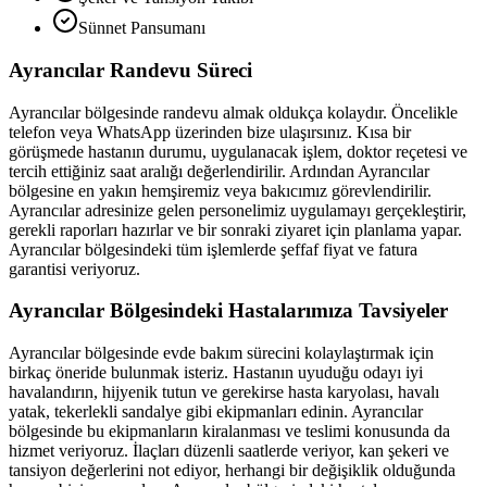
Sünnet Pansumanı
Ayrancılar
Randevu Süreci
Ayrancılar
bölgesinde randevu almak oldukça kolaydır. Öncelikle
telefon veya WhatsApp üzerinden bize ulaşırsınız. Kısa bir
görüşmede hastanın durumu, uygulanacak işlem, doktor reçetesi ve
tercih ettiğiniz saat aralığı değerlendirilir. Ardından
Ayrancılar
bölgesine en yakın hemşiremiz veya bakıcımız görevlendirilir.
Ayrancılar
adresinize gelen personelimiz uygulamayı gerçekleştirir,
gerekli raporları hazırlar ve bir sonraki ziyaret için planlama yapar.
Ayrancılar
bölgesindeki tüm işlemlerde şeffaf fiyat ve fatura
garantisi veriyoruz.
Ayrancılar
Bölgesindeki Hastalarımıza Tavsiyeler
Ayrancılar
bölgesinde evde bakım sürecini kolaylaştırmak için
birkaç öneride bulunmak isteriz. Hastanın uyuduğu odayı iyi
havalandırın, hijyenik tutun ve gerekirse hasta karyolası, havalı
yatak, tekerlekli sandalye gibi ekipmanları edinin.
Ayrancılar
bölgesinde bu ekipmanların kiralanması ve teslimi konusunda da
hizmet veriyoruz. İlaçları düzenli saatlerde veriyor, kan şekeri ve
tansiyon değerlerini not ediyor, herhangi bir değişiklik olduğunda