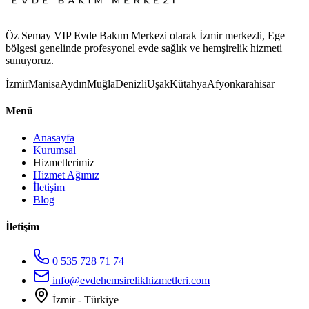
Öz Semay VIP Evde Bakım Merkezi olarak İzmir merkezli, Ege
bölgesi genelinde profesyonel evde sağlık ve hemşirelik hizmeti
sunuyoruz.
İzmir
Manisa
Aydın
Muğla
Denizli
Uşak
Kütahya
Afyonkarahisar
Menü
Anasayfa
Kurumsal
Hizmetlerimiz
Hizmet Ağımız
İletişim
Blog
İletişim
0 535 728 71 74
info@evdehemsirelikhizmetleri.com
İzmir - Türkiye