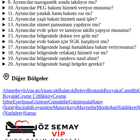
9
.
Ayrancılar nazogastrik sonda takılıyor mu?
10
.
Ayrancılar PEG bakımı hizmeti veriyor musunuz?
11
.
Ayrancılar yatalak hasta bakımı var mı?
12
.
Ayrancılar yaşlı bakım hizmeti nasıl işler?
13
.
Ayrancılar sünnet pansumanı yapılıyor mu?
14
.
Ayrancılar evde şeker ve tansiyon takibi yapıyor musunuz?
15
.
Ayrancılar bölgesinde doktor eve gelir mi?
16
.
Ayrancılar evde bakım için SGK karşılıyor mu?
17
.
Ayrancılar bölgesinde hangi hastalıklara bakım veriyorsunuz?
18
.
Ayrancılar bölgesinde refakatçi hizmeti var mı?
19
.
Ayrancılar bölgesinde randevu nasıl alınır?
20
.
Ayrancılar bölgesinde hangi belgeler gerekir?
Diğer Bölgeler
Ahmetbeyli
Alaçatı
Alsancak
Balatçık
Belevi
Bostanlı
Bozyaka
Çamdibi
Ç
Boyalık
Çeşme Çiftlikköy
Çeşme
Şifne
Eşrefpaşa
Göztepe
Gümüldür
Gümüşpala
Hatay
(İzmir)
İnciraltı
Koyundere
Manavkuyu
Mavişehir
Mordoğan
Naldöken
N
(Narlıdere)
Sarnıç