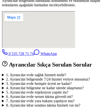
Ayrancılar
bölgesinin haritadaki konumunu ve ekibimizin ulaşım
noktalarını aşağıdaki haritadan inceleyebilirsiniz.
0 535 728 71 74
WhatsApp
Ayrancılar
Sıkça Sorulan Sorular
1
.
Ayrancılar evde sağlık hizmeti nedir?
2
.
Ayrancılar bölgesinde 7/24 hizmet veriyor musunuz?
3
.
Ayrancılar evde hemşire ücreti ne kadar?
4
.
Ayrancılar bölgesine ne kadar sürede ulaşırsınız?
5
.
Ayrancılar evde enjeksiyon yapılır mı?
6
.
Ayrancılar evde serum takma güvenli mi?
7
.
Ayrancılar evde yara bakımı yapılıyor mu?
8
.
Ayrancılar idrar sondası takma hizmeti var mı?