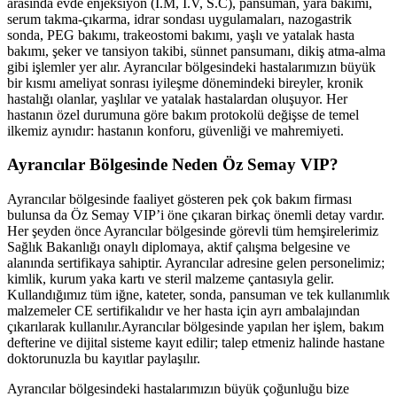
arasında evde enjeksiyon (İ.M, İ.V, S.C), pansuman, yara bakımı,
serum takma-çıkarma, idrar sondası uygulamaları, nazogastrik
sonda, PEG bakımı, trakeostomi bakımı, yaşlı ve yatalak hasta
bakımı, şeker ve tansiyon takibi, sünnet pansumanı, dikiş atma-alma
gibi işlemler yer alır.
Ayrancılar
bölgesindeki hastalarımızın büyük
bir kısmı ameliyat sonrası iyileşme dönemindeki bireyler, kronik
hastalığı olanlar, yaşlılar ve yatalak hastalardan oluşuyor. Her
hastanın özel durumuna göre bakım protokolü değişse de temel
ilkemiz aynıdır: hastanın konforu, güvenliği ve mahremiyeti.
Ayrancılar
Bölgesinde Neden Öz Semay VIP?
Ayrancılar
bölgesinde faaliyet gösteren pek çok bakım firması
bulunsa da Öz Semay VIP’i öne çıkaran birkaç önemli detay vardır.
Her şeyden önce
Ayrancılar
bölgesinde görevli tüm hemşirelerimiz
Sağlık Bakanlığı onaylı diplomaya, aktif çalışma belgesine ve
alanında sertifikaya sahiptir.
Ayrancılar
adresine gelen personelimiz;
kimlik, kurum yaka kartı ve steril malzeme çantasıyla gelir.
Kullandığımız tüm iğne, kateter, sonda, pansuman ve tek kullanımlık
malzemeler CE sertifikalıdır ve her hasta için ayrı ambalajından
çıkarılarak kullanılır.
Ayrancılar
bölgesinde yapılan her işlem, bakım
defterine ve dijital sisteme kayıt edilir; talep etmeniz halinde hastane
doktorunuzla bu kayıtlar paylaşılır.
Ayrancılar
bölgesindeki hastalarımızın büyük çoğunluğu bize