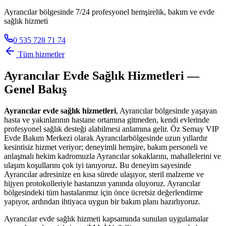
Ayrancılar bölgesinde 7/24 profesyonel hemşirelik, bakım ve evde
sağlık hizmeti
0 535 728 71 74
Tüm hizmetler
Ayrancılar
Evde Sağlık Hizmetleri —
Genel Bakış
Ayrancılar
evde sağlık hizmetleri
,
Ayrancılar
bölgesinde yaşayan
hasta ve yakınlarının hastane ortamına gitmeden, kendi evlerinde
profesyonel sağlık desteği alabilmesi anlamına gelir. Öz Semay VIP
Evde Bakım Merkezi olarak
Ayrancılar
bölgesinde uzun yıllardır
kesintisiz hizmet veriyor; deneyimli hemşire, bakım personeli ve
anlaşmalı hekim kadromuzla
Ayrancılar
sokaklarını, mahallelerini ve
ulaşım koşullarını çok iyi tanıyoruz. Bu deneyim sayesinde
Ayrancılar
adresinize en kısa sürede ulaşıyor, steril malzeme ve
hijyen protokolleriyle hastanızın yanında oluyoruz.
Ayrancılar
bölgesindeki tüm hastalarımız için önce ücretsiz değerlendirme
yapıyor, ardından ihtiyaca uygun bir bakım planı hazırlıyoruz.
Ayrancılar
evde sağlık hizmeti kapsamında sunulan uygulamalar