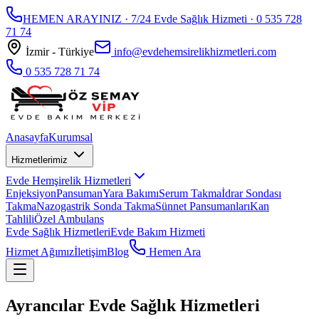
HEMEN ARAYINIZ · 7/24 Evde Sağlık Hizmeti ·
0 535 728
71 74
İzmir - Türkiye
info@evdehemsirelikhizmetleri.com
0 535 728 71 74
Anasayfa
Kurumsal
Hizmetlerimiz
Evde Hemşirelik Hizmetleri
Enjeksiyon
Pansuman
Yara Bakımı
Serum Takma
İdrar Sondası
Takma
Nazogastrik Sonda Takma
Sünnet Pansumanları
Kan
Tahlili
Özel Ambulans
Evde Sağlık Hizmetleri
Evde Bakım Hizmeti
Hizmet Ağımız
İletişim
Blog
Hemen Ara
Ayrancılar Evde Sağlık Hizmetleri