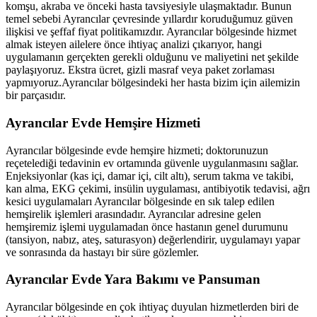
komşu, akraba ve önceki hasta tavsiyesiyle ulaşmaktadır. Bunun
temel sebebi
Ayrancılar
çevresinde yıllardır koruduğumuz güven
ilişkisi ve şeffaf fiyat politikamızdır.
Ayrancılar
bölgesinde hizmet
almak isteyen ailelere önce ihtiyaç analizi çıkarıyor, hangi
uygulamanın gerçekten gerekli olduğunu ve maliyetini net şekilde
paylaşıyoruz. Ekstra ücret, gizli masraf veya paket zorlaması
yapmıyoruz.
Ayrancılar
bölgesindeki her hasta bizim için ailemizin
bir parçasıdır.
Ayrancılar
Evde Hemşire Hizmeti
Ayrancılar
bölgesinde evde hemşire hizmeti; doktorunuzun
reçetelediği tedavinin ev ortamında güvenle uygulanmasını sağlar.
Enjeksiyonlar (kas içi, damar içi, cilt altı), serum takma ve takibi,
kan alma, EKG çekimi, insülin uygulaması, antibiyotik tedavisi, ağrı
kesici uygulamaları
Ayrancılar
bölgesinde en sık talep edilen
hemşirelik işlemleri arasındadır.
Ayrancılar
adresine gelen
hemşiremiz işlemi uygulamadan önce hastanın genel durumunu
(tansiyon, nabız, ateş, saturasyon) değerlendirir, uygulamayı yapar
ve sonrasında da hastayı bir süre gözlemler.
Ayrancılar
Evde Yara Bakımı ve Pansuman
Ayrancılar
bölgesinde en çok ihtiyaç duyulan hizmetlerden biri de