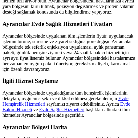
hemen bizi arıyor olun.
Ayrancılar
bölgesindeki hastalarımıza ayrıca
yara bölgesini kuru tutmak, pozisyon değiştirmek ve protein-vitamin
desteği sağlamak konusunda da bilgilendirme yapıyoruz.
Ayrancılar
Evde Sağlık Hizmetleri Fiyatları
Ayrancılar
bölgesinde uygulanan tüm işlemlerin fiyatı; uygulanacak
işlemin türüne, süresine ve ziyaret sıklığına göre değişir.
Ayrancılar
bölgesinde tek seferlik enjeksiyon uygulaması, aylık pansuman
paketi, günlük hemşire ziyareti veya 24 saatlik bakıcı hizmeti için
ayrı ayrı fiyat listemiz bulunur.
Ayrancılar
bölgesindeki hastalarımıza
her zaman en uygun paketi öneriyor, gereksiz maliyet çıkarmamak
için özenli davranıyoruz.
İlgili Hizmet Sayfamız
Ayrancılar
bölgesinde uyguladığımız tüm hemşirelik işlemlerinin
detayları, uygulama şekli ve dikkat edilmesi gerekenler için
Evde
Hemşirelik Hizmetleri
sayfamızı ziyaret edebilirsiniz. Ayrıca
Evde
Bakım Hizmeti
ve
Evde Sağlık Hizmetleri
başlıkları altındaki tüm
hizmetler
Ayrancılar
bölgesinde geçerlidir.
Ayrancılar
Bölgesi Harita