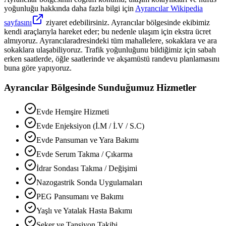
yoğunluğu hakkında daha fazla bilgi için
Ayrancılar
Wikipedia
sayfasını
ziyaret edebilirsiniz.
Ayrancılar
bölgesinde ekibimiz
kendi araçlarıyla hareket eder; bu nedenle ulaşım için ekstra ücret
almıyoruz.
Ayrancılar
adresindeki tüm mahallelere, sokaklara ve ara
sokaklara ulaşabiliyoruz. Trafik yoğunluğunu bildiğimiz için sabah
erken saatlerde, öğle saatlerinde ve akşamüstü randevu planlamasını
buna göre yapıyoruz.
Ayrancılar
Bölgesinde Sunduğumuz Hizmetler
Evde Hemşire Hizmeti
Evde Enjeksiyon (İ.M / İ.V / S.C)
Evde Pansuman ve Yara Bakımı
Evde Serum Takma / Çıkarma
İdrar Sondası Takma / Değişimi
Nazogastrik Sonda Uygulamaları
PEG Pansumanı ve Bakımı
Yaşlı ve Yatalak Hasta Bakımı
Şeker ve Tansiyon Takibi