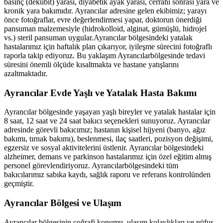
basınç (dekübit) yarası, diyabetik ayak yarası, cerrahi sonrası yara ve
kronik yara bakımıdır.
Ayrancılar
adresine gelen ekibimiz; yarayı
önce fotoğraflar, evre değerlendirmesi yapar, doktorun önerdiği
pansuman malzemesiyle (hidrokolloid, alginat, gümüşlü, hidrojel
vs.) steril pansuman uygular.
Ayrancılar
bölgesindeki yatalak
hastalarımız için haftalık plan çıkarıyor, iyileşme sürecini fotoğraflı
raporla takip ediyoruz. Bu yaklaşım
Ayrancılar
bölgesinde tedavi
süresini önemli ölçüde kısaltmakta ve hastane yatışlarını
azaltmaktadır.
Ayrancılar
Evde Yaşlı ve Yatalak Hasta Bakımı
Ayrancılar
bölgesinde yaşayan yaşlı bireyler ve yatalak hastalar için
8 saat, 12 saat ve 24 saat bakıcı seçenekleri sunuyoruz.
Ayrancılar
adresinde görevli bakıcımız; hastanın kişisel hijyeni (banyo, ağız
bakımı, tırnak bakımı), beslenmesi, ilaç saatleri, pozisyon değişimi,
egzersiz ve sosyal aktivitelerini üstlenir.
Ayrancılar
bölgesindeki
alzheimer, demans ve parkinson hastalarımız için özel eğitim almış
personel görevlendiriyoruz.
Ayrancılar
bölgesindeki tüm
bakıcılarımız sabıka kaydı, sağlık raporu ve referans kontrolünden
geçmiştir.
Ayrancılar
Bölgesi ve Ulaşım
Ayrancılar
bölgesinin coğrafi konumu, ulaşım kolaylıkları ve nüfus