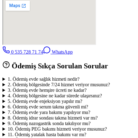
0 535 728 71 74
WhatsApp
Ödemiş
Sıkça Sorulan Sorular
1
.
Ödemiş evde sağlık hizmeti nedir?
2
.
Ödemiş bölgesinde 7/24 hizmet veriyor musunuz?
3
.
Ödemiş evde hemşire ücreti ne kadar?
4
.
Ödemiş bölgesine ne kadar sürede ulaşırsınız?
5
.
Ödemiş evde enjeksiyon yapılır mı?
6
.
Ödemiş evde serum takma güvenli mi?
7
.
Ödemiş evde yara bakımı yapılıyor mu?
8
.
Ödemiş idrar sondası takma hizmeti var mı?
9
.
Ödemiş nazogastrik sonda takılıyor mu?
10
.
Ödemiş PEG bakımı hizmeti veriyor musunuz?
11
.
Ödemiş yatalak hasta bakımı var mı?