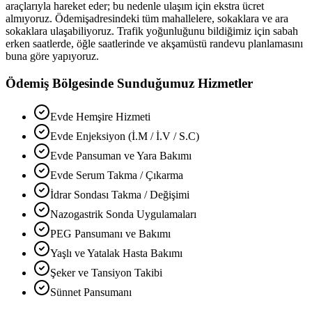
araçlarıyla hareket eder; bu nedenle ulaşım için ekstra ücret
almıyoruz.
Ödemiş
adresindeki tüm mahallelere, sokaklara ve ara
sokaklara ulaşabiliyoruz. Trafik yoğunluğunu bildiğimiz için sabah
erken saatlerde, öğle saatlerinde ve akşamüstü randevu planlamasını
buna göre yapıyoruz.
Ödemiş
Bölgesinde Sunduğumuz Hizmetler
Evde Hemşire Hizmeti
Evde Enjeksiyon (İ.M / İ.V / S.C)
Evde Pansuman ve Yara Bakımı
Evde Serum Takma / Çıkarma
İdrar Sondası Takma / Değişimi
Nazogastrik Sonda Uygulamaları
PEG Pansumanı ve Bakımı
Yaşlı ve Yatalak Hasta Bakımı
Şeker ve Tansiyon Takibi
Sünnet Pansumanı