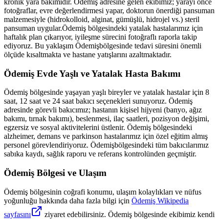
kronik yara bakımıdır.
Ödemiş
adresine gelen ekibimiz; yarayı önce
fotoğraflar, evre değerlendirmesi yapar, doktorun önerdiği pansuman
malzemesiyle (hidrokolloid, alginat, gümüşlü, hidrojel vs.) steril
pansuman uygular.
Ödemiş
bölgesindeki yatalak hastalarımız için
haftalık plan çıkarıyor, iyileşme sürecini fotoğraflı raporla takip
ediyoruz. Bu yaklaşım
Ödemiş
bölgesinde tedavi süresini önemli
ölçüde kısaltmakta ve hastane yatışlarını azaltmaktadır.
Ödemiş
Evde Yaşlı ve Yatalak Hasta Bakımı
Ödemiş
bölgesinde yaşayan yaşlı bireyler ve yatalak hastalar için 8
saat, 12 saat ve 24 saat bakıcı seçenekleri sunuyoruz.
Ödemiş
adresinde görevli bakıcımız; hastanın kişisel hijyeni (banyo, ağız
bakımı, tırnak bakımı), beslenmesi, ilaç saatleri, pozisyon değişimi,
egzersiz ve sosyal aktivitelerini üstlenir.
Ödemiş
bölgesindeki
alzheimer, demans ve parkinson hastalarımız için özel eğitim almış
personel görevlendiriyoruz.
Ödemiş
bölgesindeki tüm bakıcılarımız
sabıka kaydı, sağlık raporu ve referans kontrolünden geçmiştir.
Ödemiş
Bölgesi ve Ulaşım
Ödemiş
bölgesinin coğrafi konumu, ulaşım kolaylıkları ve nüfus
yoğunluğu hakkında daha fazla bilgi için
Ödemiş
Wikipedia
sayfasını
ziyaret edebilirsiniz.
Ödemiş
bölgesinde ekibimiz kendi