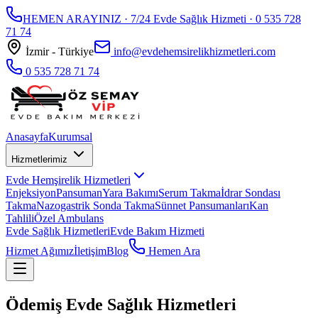
HEMEN ARAYINIZ · 7/24 Evde Sağlık Hizmeti ·
0 535 728
71 74
İzmir - Türkiye
info@evdehemsirelikhizmetleri.com
0 535 728 71 74
Anasayfa
Kurumsal
Hizmetlerimiz
Evde Hemşirelik Hizmetleri
Enjeksiyon
Pansuman
Yara Bakımı
Serum Takma
İdrar Sondası
Takma
Nazogastrik Sonda Takma
Sünnet Pansumanları
Kan
Tahlili
Özel Ambulans
Evde Sağlık Hizmetleri
Evde Bakım Hizmeti
Hizmet Ağımız
İletişim
Blog
Hemen Ara
Ödemiş Evde Sağlık Hizmetleri