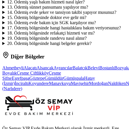
12
.
Ödemiş yaşlı bakım hizmeti nasıl işler?
13
.
Ödemiş sünnet pansumanı yapılıyor mu?
14
.
Ödemiş evde şeker ve tansiyon takibi yapıyor musunuz?
15
.
Ödemiş bölgesinde doktor eve gelir mi?
16
.
Ödemiş evde bakım için SGK karşılıyor mu?
17
.
Ödemiş bölgesinde hangi hastalıklara bakım veriyorsunuz?
18
.
Ödemiş bölgesinde refakatçi hizmeti var mı?
19
.
Ödemiş bölgesinde randevu nasıl alınır?
20
.
Ödemiş bölgesinde hangi belgeler gerekir?
Diğer Bölgeler
Ahmetbeyli
Alaçatı
Alsancak
Ayrancılar
Balatçık
Belevi
Bostanlı
Bozyak
Boyalık
Çeşme Çiftlikköy
Çeşme
Şifne
Eşrefpaşa
Göztepe
Gümüldür
Gümüşpala
Hatay
(İzmir)
İnciraltı
Koyundere
Manavkuyu
Mavişehir
Mordoğan
Naldöken
N
(Narlıdere)
Öz Semay VIP Evde Bakım Merkezi olarak İzmir merkezli, Ege