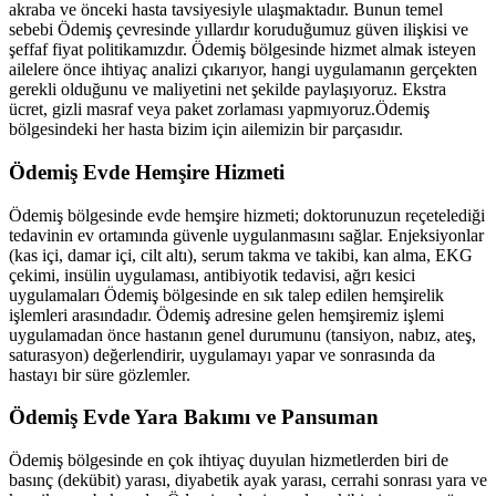
akraba ve önceki hasta tavsiyesiyle ulaşmaktadır. Bunun temel
sebebi
Ödemiş
çevresinde yıllardır koruduğumuz güven ilişkisi ve
şeffaf fiyat politikamızdır.
Ödemiş
bölgesinde hizmet almak isteyen
ailelere önce ihtiyaç analizi çıkarıyor, hangi uygulamanın gerçekten
gerekli olduğunu ve maliyetini net şekilde paylaşıyoruz. Ekstra
ücret, gizli masraf veya paket zorlaması yapmıyoruz.
Ödemiş
bölgesindeki her hasta bizim için ailemizin bir parçasıdır.
Ödemiş
Evde Hemşire Hizmeti
Ödemiş
bölgesinde evde hemşire hizmeti; doktorunuzun reçetelediği
tedavinin ev ortamında güvenle uygulanmasını sağlar. Enjeksiyonlar
(kas içi, damar içi, cilt altı), serum takma ve takibi, kan alma, EKG
çekimi, insülin uygulaması, antibiyotik tedavisi, ağrı kesici
uygulamaları
Ödemiş
bölgesinde en sık talep edilen hemşirelik
işlemleri arasındadır.
Ödemiş
adresine gelen hemşiremiz işlemi
uygulamadan önce hastanın genel durumunu (tansiyon, nabız, ateş,
saturasyon) değerlendirir, uygulamayı yapar ve sonrasında da
hastayı bir süre gözlemler.
Ödemiş
Evde Yara Bakımı ve Pansuman
Ödemiş
bölgesinde en çok ihtiyaç duyulan hizmetlerden biri de
basınç (dekübit) yarası, diyabetik ayak yarası, cerrahi sonrası yara ve