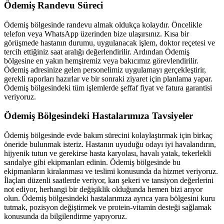
Ödemiş
Randevu Süreci
Ödemiş
bölgesinde randevu almak oldukça kolaydır. Öncelikle
telefon veya WhatsApp üzerinden bize ulaşırsınız. Kısa bir
görüşmede hastanın durumu, uygulanacak işlem, doktor reçetesi ve
tercih ettiğiniz saat aralığı değerlendirilir. Ardından
Ödemiş
bölgesine en yakın hemşiremiz veya bakıcımız görevlendirilir.
Ödemiş
adresinize gelen personelimiz uygulamayı gerçekleştirir,
gerekli raporları hazırlar ve bir sonraki ziyaret için planlama yapar.
Ödemiş
bölgesindeki tüm işlemlerde şeffaf fiyat ve fatura garantisi
veriyoruz.
Ödemiş
Bölgesindeki Hastalarımıza Tavsiyeler
Ödemiş
bölgesinde evde bakım sürecini kolaylaştırmak için birkaç
öneride bulunmak isteriz. Hastanın uyuduğu odayı iyi havalandırın,
hijyenik tutun ve gerekirse hasta karyolası, havalı yatak, tekerlekli
sandalye gibi ekipmanları edinin.
Ödemiş
bölgesinde bu
ekipmanların kiralanması ve teslimi konusunda da hizmet veriyoruz.
İlaçları düzenli saatlerde veriyor, kan şekeri ve tansiyon değerlerini
not ediyor, herhangi bir değişiklik olduğunda hemen bizi arıyor
olun.
Ödemiş
bölgesindeki hastalarımıza ayrıca yara bölgesini kuru
tutmak, pozisyon değiştirmek ve protein-vitamin desteği sağlamak
konusunda da bilgilendirme yapıyoruz.