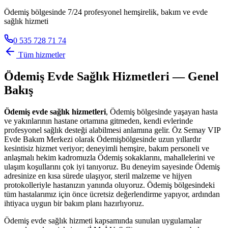
Ödemiş bölgesinde 7/24 profesyonel hemşirelik, bakım ve evde
sağlık hizmeti
0 535 728 71 74
Tüm hizmetler
Ödemiş
Evde Sağlık Hizmetleri — Genel
Bakış
Ödemiş
evde sağlık hizmetleri
,
Ödemiş
bölgesinde yaşayan hasta
ve yakınlarının hastane ortamına gitmeden, kendi evlerinde
profesyonel sağlık desteği alabilmesi anlamına gelir. Öz Semay VIP
Evde Bakım Merkezi olarak
Ödemiş
bölgesinde uzun yıllardır
kesintisiz hizmet veriyor; deneyimli hemşire, bakım personeli ve
anlaşmalı hekim kadromuzla
Ödemiş
sokaklarını, mahallelerini ve
ulaşım koşullarını çok iyi tanıyoruz. Bu deneyim sayesinde
Ödemiş
adresinize en kısa sürede ulaşıyor, steril malzeme ve hijyen
protokolleriyle hastanızın yanında oluyoruz.
Ödemiş
bölgesindeki
tüm hastalarımız için önce ücretsiz değerlendirme yapıyor, ardından
ihtiyaca uygun bir bakım planı hazırlıyoruz.
Ödemiş
evde sağlık hizmeti kapsamında sunulan uygulamalar