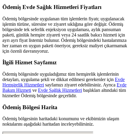
Ödemiş
Evde Sağlık Hizmetleri Fiyatları
Ödemiş
bölgesinde uygulanan tüm işlemlerin fiyatı; uygulanacak
işlemin türüne, süresine ve ziyaret sıklığına göre değişir.
Ödemiş
bölgesinde tek seferlik enjeksiyon uygulaması, aylık pansuman
paketi, günlük hemşire ziyareti veya 24 saatlik bakıcı hizmeti için
ayrı ayrı fiyat listemiz bulunur.
Ödemiş
bölgesindeki hastalarımıza
her zaman en uygun paketi öneriyor, gereksiz maliyet çıkarmamak
için özenli davranıyoruz.
İlgili Hizmet Sayfamız
Ödemiş
bölgesinde uyguladığımız tüm hemşirelik işlemlerinin
detayları, uygulama şekli ve dikkat edilmesi gerekenler için
Evde
Hemşirelik Hizmetleri
sayfamızı ziyaret edebilirsiniz. Ayrıca
Evde
Bakım Hizmeti
ve
Evde Sağlık Hizmetleri
başlıkları altındaki tüm
hizmetler
Ödemiş
bölgesinde geçerlidir.
Ödemiş
Bölgesi Harita
Ödemiş
bölgesinin haritadaki konumunu ve ekibimizin ulaşım
noktalarını aşağıdaki haritadan inceleyebilirsiniz.