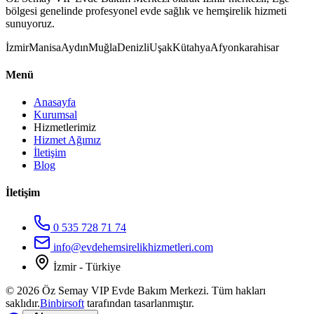
bölgesi genelinde profesyonel evde sağlık ve hemşirelik hizmeti
sunuyoruz.
İzmir
Manisa
Aydın
Muğla
Denizli
Uşak
Kütahya
Afyonkarahisar
Menü
Anasayfa
Kurumsal
Hizmetlerimiz
Hizmet Ağımız
İletişim
Blog
İletişim
0 535 728 71 74
info@evdehemsirelikhizmetleri.com
İzmir - Türkiye
©
2026
Öz Semay VIP Evde Bakım Merkezi. Tüm hakları
saklıdır.
Binbirsoft
tarafından tasarlanmıştır.