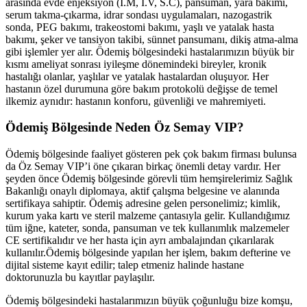
arasında evde enjeksiyon (İ.M, İ.V, S.C), pansuman, yara bakımı,
serum takma-çıkarma, idrar sondası uygulamaları, nazogastrik
sonda, PEG bakımı, trakeostomi bakımı, yaşlı ve yatalak hasta
bakımı, şeker ve tansiyon takibi, sünnet pansumanı, dikiş atma-alma
gibi işlemler yer alır.
Ödemiş
bölgesindeki hastalarımızın büyük bir
kısmı ameliyat sonrası iyileşme dönemindeki bireyler, kronik
hastalığı olanlar, yaşlılar ve yatalak hastalardan oluşuyor. Her
hastanın özel durumuna göre bakım protokolü değişse de temel
ilkemiz aynıdır: hastanın konforu, güvenliği ve mahremiyeti.
Ödemiş
Bölgesinde Neden Öz Semay VIP?
Ödemiş
bölgesinde faaliyet gösteren pek çok bakım firması bulunsa
da Öz Semay VIP’i öne çıkaran birkaç önemli detay vardır. Her
şeyden önce
Ödemiş
bölgesinde görevli tüm hemşirelerimiz Sağlık
Bakanlığı onaylı diplomaya, aktif çalışma belgesine ve alanında
sertifikaya sahiptir.
Ödemiş
adresine gelen personelimiz; kimlik,
kurum yaka kartı ve steril malzeme çantasıyla gelir. Kullandığımız
tüm iğne, kateter, sonda, pansuman ve tek kullanımlık malzemeler
CE sertifikalıdır ve her hasta için ayrı ambalajından çıkarılarak
kullanılır.
Ödemiş
bölgesinde yapılan her işlem, bakım defterine ve
dijital sisteme kayıt edilir; talep etmeniz halinde hastane
doktorunuzla bu kayıtlar paylaşılır.
Ödemiş
bölgesindeki hastalarımızın büyük çoğunluğu bize komşu,