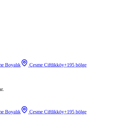
e Boyalık
Çeşme Çiftlikköy
+
195
bölge
r.
e Boyalık
Çeşme Çiftlikköy
+
195
bölge