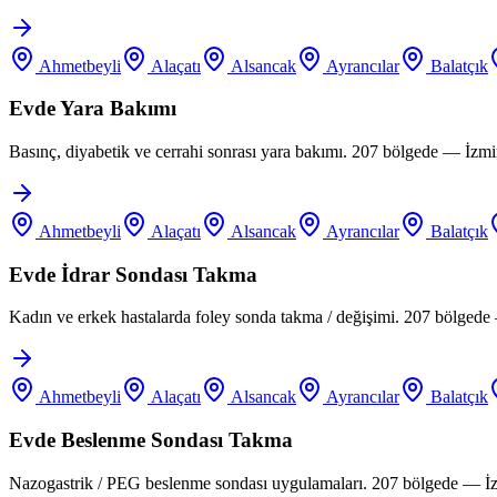
Ahmetbeyli
Alaçatı
Alsancak
Ayrancılar
Balatçık
Evde Yara Bakımı
Basınç, diyabetik ve cerrahi sonrası yara bakımı. 207 bölgede — İzm
Ahmetbeyli
Alaçatı
Alsancak
Ayrancılar
Balatçık
Evde İdrar Sondası Takma
Kadın ve erkek hastalarda foley sonda takma / değişimi. 207 bölgede
Ahmetbeyli
Alaçatı
Alsancak
Ayrancılar
Balatçık
Evde Beslenme Sondası Takma
Nazogastrik / PEG beslenme sondası uygulamaları. 207 bölgede — İz