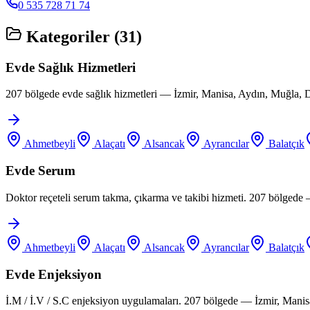
0 535 728 71 74
Kategoriler (
31
)
Evde Sağlık Hizmetleri
207 bölgede evde sağlık hizmetleri — İzmir, Manisa, Aydın, Muğla, D
Ahmetbeyli
Alaçatı
Alsancak
Ayrancılar
Balatçık
Evde Serum
Doktor reçeteli serum takma, çıkarma ve takibi hizmeti. 207 bölgede
Ahmetbeyli
Alaçatı
Alsancak
Ayrancılar
Balatçık
Evde Enjeksiyon
İ.M / İ.V / S.C enjeksiyon uygulamaları. 207 bölgede — İzmir, Manis