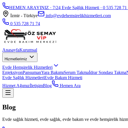
HEMEN ARAYINIZ · 7/24 Evde Sağlık Hizmeti ·
0 535 728 71
İzmir - Türkiye
info@evdehemsirelikhizmetleri.com
0 535 728 71 74
Anasayfa
Kurumsal
Hizmetlerimiz
Evde Hemşirelik Hizmetleri
Enjeksiyon
Pansuman
Yara Bakımı
Serum Takma
İdrar Sondası Takma
Evde Sağlık Hizmetleri
Evde Bakım Hizmeti
Hizmet Ağımız
İletişim
Blog
Hemen Ara
Blog
Evde sağlık hizmeti, evde sağlık, evde bakım ve evde hemşirelik hizmet