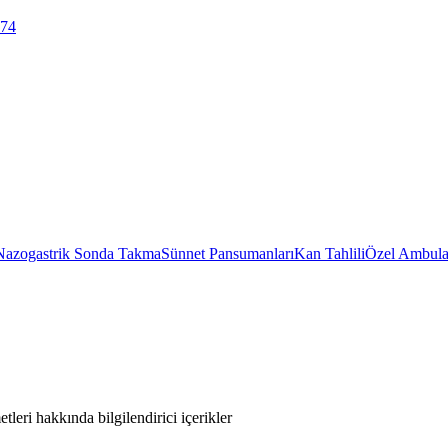
 74
Nazogastrik Sonda Takma
Sünnet Pansumanları
Kan Tahlili
Özel Ambula
leri hakkında bilgilendirici içerikler