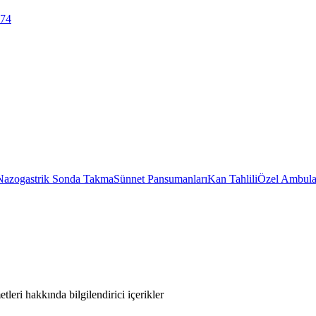
 74
Nazogastrik Sonda Takma
Sünnet Pansumanları
Kan Tahlili
Özel Ambula
leri hakkında bilgilendirici içerikler