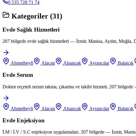
0 535 728 71 74
Kategoriler (
31
)
Evde Sağlık Hizmetleri
207 bölgede evde sağlık hizmetleri — İzmir, Manisa, Aydın, Muğla, D
Ahmetbeyli
Alaçatı
Alsancak
Ayrancılar
Balatçık
Evde Serum
Doktor reçeteli serum takma, çıkarma ve takibi hizmeti. 207 bölgede
Ahmetbeyli
Alaçatı
Alsancak
Ayrancılar
Balatçık
Evde Enjeksiyon
İ.M / İ.V / S.C enjeksiyon uygulamaları. 207 bölgede — İzmir, Manis