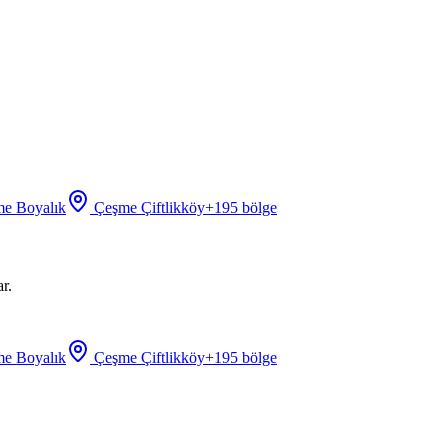
e Boyalık
Çeşme Çiftlikköy
+
195
bölge
r.
e Boyalık
Çeşme Çiftlikköy
+
195
bölge