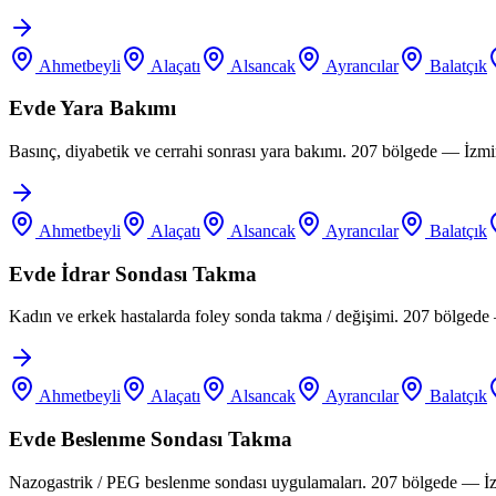
Ahmetbeyli
Alaçatı
Alsancak
Ayrancılar
Balatçık
Evde Yara Bakımı
Basınç, diyabetik ve cerrahi sonrası yara bakımı. 207 bölgede — İzm
Ahmetbeyli
Alaçatı
Alsancak
Ayrancılar
Balatçık
Evde İdrar Sondası Takma
Kadın ve erkek hastalarda foley sonda takma / değişimi. 207 bölgede
Ahmetbeyli
Alaçatı
Alsancak
Ayrancılar
Balatçık
Evde Beslenme Sondası Takma
Nazogastrik / PEG beslenme sondası uygulamaları. 207 bölgede — İz