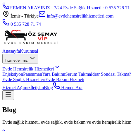
HEMEN ARAYINIZ · 7/24 Evde Sağlık Hizmeti ·
0 535 728 71
İzmir - Türkiye
info@evdehemsirelikhizmetleri.com
0 535 728 71 74
Anasayfa
Kurumsal
Hizmetlerimiz
Evde Hemşirelik Hizmetleri
Enjeksiyon
Pansuman
Yara Bakımı
Serum Takma
İdrar Sondası Takma
Evde Sağlık Hizmetleri
Evde Bakım Hizmeti
Hizmet Ağımız
İletişim
Blog
Hemen Ara
Blog
Evde sağlık hizmeti, evde sağlık, evde bakım ve evde hemşirelik hizmet