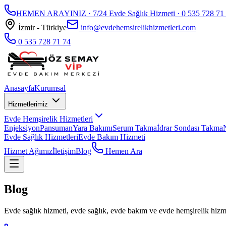
HEMEN ARAYINIZ · 7/24 Evde Sağlık Hizmeti ·
0 535 728 71
İzmir - Türkiye
info@evdehemsirelikhizmetleri.com
0 535 728 71 74
Anasayfa
Kurumsal
Hizmetlerimiz
Evde Hemşirelik Hizmetleri
Enjeksiyon
Pansuman
Yara Bakımı
Serum Takma
İdrar Sondası Takma
Evde Sağlık Hizmetleri
Evde Bakım Hizmeti
Hizmet Ağımız
İletişim
Blog
Hemen Ara
Blog
Evde sağlık hizmeti, evde sağlık, evde bakım ve evde hemşirelik hizmet