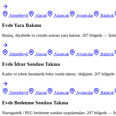
Ahmetbeyli
Alaçatı
Alsancak
Ayrancılar
Balatçık
Evde Yara Bakımı
Basınç, diyabetik ve cerrahi sonrası yara bakımı. 207 bölgede — İzm
Ahmetbeyli
Alaçatı
Alsancak
Ayrancılar
Balatçık
Evde İdrar Sondası Takma
Kadın ve erkek hastalarda foley sonda takma / değişimi. 207 bölgede
Ahmetbeyli
Alaçatı
Alsancak
Ayrancılar
Balatçık
Evde Beslenme Sondası Takma
Nazogastrik / PEG beslenme sondası uygulamaları. 207 bölgede — İz