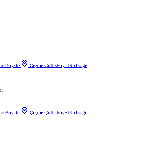
e Boyalık
Çeşme Çiftlikköy
+
195
bölge
r.
e Boyalık
Çeşme Çiftlikköy
+
195
bölge