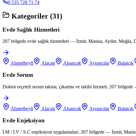
0 535 728 71 74
Kategoriler (
31
)
Evde Sağlık Hizmetleri
207 bölgede evde sağlık hizmetleri — İzmir, Manisa, Aydın, Muğla, D
Ahmetbeyli
Alaçatı
Alsancak
Ayrancılar
Balatçık
Evde Serum
Doktor reçeteli serum takma, çıkarma ve takibi hizmeti. 207 bölgede
Ahmetbeyli
Alaçatı
Alsancak
Ayrancılar
Balatçık
Evde Enjeksiyon
İ.M / İ.V / S.C enjeksiyon uygulamaları. 207 bölgede — İzmir, Manis