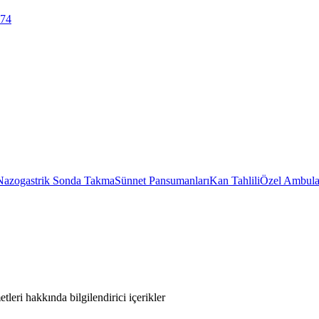
 74
Nazogastrik Sonda Takma
Sünnet Pansumanları
Kan Tahlili
Özel Ambula
leri hakkında bilgilendirici içerikler