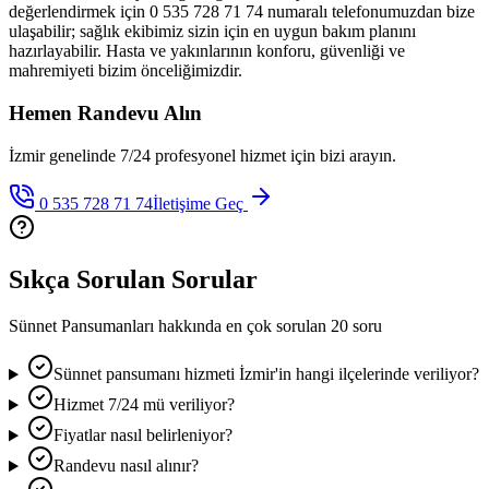
değerlendirmek için 0 535 728 71 74 numaralı telefonumuzdan bize
ulaşabilir; sağlık ekibimiz sizin için en uygun bakım planını
hazırlayabilir. Hasta ve yakınlarının konforu, güvenliği ve
mahremiyeti bizim önceliğimizdir.
Hemen Randevu Alın
İzmir genelinde 7/24 profesyonel hizmet için bizi arayın.
0 535 728 71 74
İletişime Geç
Sıkça Sorulan Sorular
Sünnet Pansumanları
hakkında en çok sorulan 20 soru
Sünnet pansumanı hizmeti İzmir'in hangi ilçelerinde veriliyor?
Hizmet 7/24 mü veriliyor?
Fiyatlar nasıl belirleniyor?
Randevu nasıl alınır?