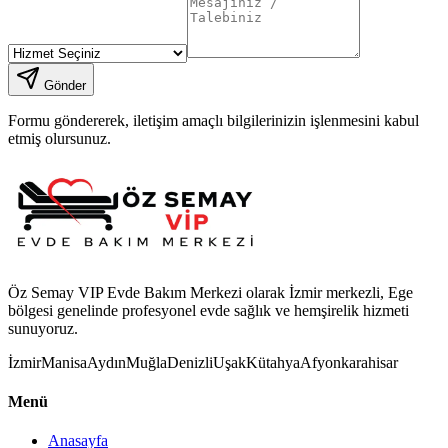
Gönder
Formu göndererek, iletişim amaçlı bilgilerinizin işlenmesini kabul
etmiş olursunuz.
Öz Semay VIP Evde Bakım Merkezi olarak İzmir merkezli, Ege
bölgesi genelinde profesyonel evde sağlık ve hemşirelik hizmeti
sunuyoruz.
İzmir
Manisa
Aydın
Muğla
Denizli
Uşak
Kütahya
Afyonkarahisar
Menü
Anasayfa