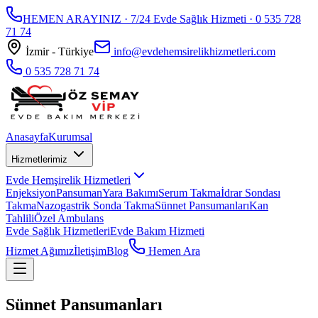
HEMEN ARAYINIZ · 7/24 Evde Sağlık Hizmeti ·
0 535 728
71 74
İzmir - Türkiye
info@evdehemsirelikhizmetleri.com
0 535 728 71 74
Anasayfa
Kurumsal
Hizmetlerimiz
Evde Hemşirelik Hizmetleri
Enjeksiyon
Pansuman
Yara Bakımı
Serum Takma
İdrar Sondası
Takma
Nazogastrik Sonda Takma
Sünnet Pansumanları
Kan
Tahlili
Özel Ambulans
Evde Sağlık Hizmetleri
Evde Bakım Hizmeti
Hizmet Ağımız
İletişim
Blog
Hemen Ara
Sünnet Pansumanları