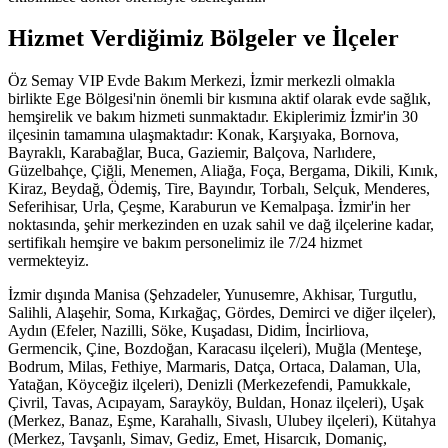
Hizmet Verdiğimiz Bölgeler ve İlçeler
Öz Semay VIP Evde Bakım Merkezi, İzmir merkezli olmakla
birlikte Ege Bölgesi'nin önemli bir kısmına aktif olarak evde sağlık,
hemşirelik ve bakım hizmeti sunmaktadır. Ekiplerimiz İzmir'in 30
ilçesinin tamamına ulaşmaktadır: Konak, Karşıyaka, Bornova,
Bayraklı, Karabağlar, Buca, Gaziemir, Balçova, Narlıdere,
Güzelbahçe, Çiğli, Menemen, Aliağa, Foça, Bergama, Dikili, Kınık,
Kiraz, Beydağ, Ödemiş, Tire, Bayındır, Torbalı, Selçuk, Menderes,
Seferihisar, Urla, Çeşme, Karaburun ve Kemalpaşa. İzmir'in her
noktasında, şehir merkezinden en uzak sahil ve dağ ilçelerine kadar,
sertifikalı hemşire ve bakım personelimiz ile 7/24 hizmet
vermekteyiz.
İzmir dışında Manisa (Şehzadeler, Yunusemre, Akhisar, Turgutlu,
Salihli, Alaşehir, Soma, Kırkağaç, Gördes, Demirci ve diğer ilçeler),
Aydın (Efeler, Nazilli, Söke, Kuşadası, Didim, İncirliova,
Germencik, Çine, Bozdoğan, Karacasu ilçeleri), Muğla (Menteşe,
Bodrum, Milas, Fethiye, Marmaris, Datça, Ortaca, Dalaman, Ula,
Yatağan, Köyceğiz ilçeleri), Denizli (Merkezefendi, Pamukkale,
Çivril, Tavas, Acıpayam, Sarayköy, Buldan, Honaz ilçeleri), Uşak
(Merkez, Banaz, Eşme, Karahallı, Sivaslı, Ulubey ilçeleri), Kütahya
(Merkez, Tavşanlı, Simav, Gediz, Emet, Hisarcık, Domaniç,