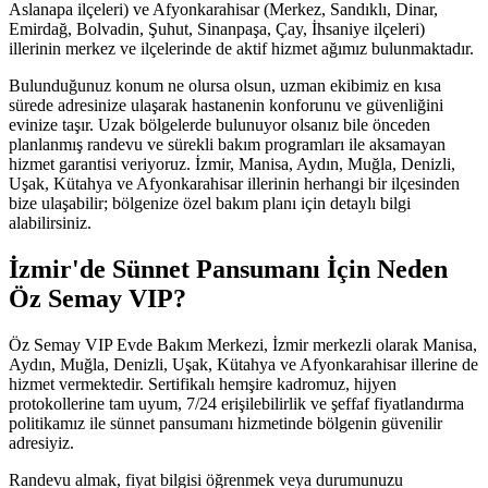
Aslanapa ilçeleri) ve Afyonkarahisar (Merkez, Sandıklı, Dinar,
Emirdağ, Bolvadin, Şuhut, Sinanpaşa, Çay, İhsaniye ilçeleri)
illerinin merkez ve ilçelerinde de aktif hizmet ağımız bulunmaktadır.
Bulunduğunuz konum ne olursa olsun, uzman ekibimiz en kısa
sürede adresinize ulaşarak hastanenin konforunu ve güvenliğini
evinize taşır. Uzak bölgelerde bulunuyor olsanız bile önceden
planlanmış randevu ve sürekli bakım programları ile aksamayan
hizmet garantisi veriyoruz. İzmir, Manisa, Aydın, Muğla, Denizli,
Uşak, Kütahya ve Afyonkarahisar illerinin herhangi bir ilçesinden
bize ulaşabilir; bölgenize özel bakım planı için detaylı bilgi
alabilirsiniz.
İzmir'de Sünnet Pansumanı İçin Neden
Öz Semay VIP?
Öz Semay VIP Evde Bakım Merkezi, İzmir merkezli olarak Manisa,
Aydın, Muğla, Denizli, Uşak, Kütahya ve Afyonkarahisar illerine de
hizmet vermektedir. Sertifikalı hemşire kadromuz, hijyen
protokollerine tam uyum, 7/24 erişilebilirlik ve şeffaf fiyatlandırma
politikamız ile sünnet pansumanı hizmetinde bölgenin güvenilir
adresiyiz.
Randevu almak, fiyat bilgisi öğrenmek veya durumunuzu