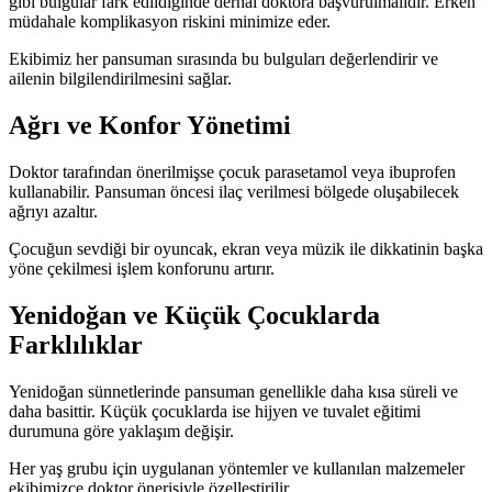
gibi bulgular fark edildiğinde derhal doktora başvurulmalıdır. Erken
müdahale komplikasyon riskini minimize eder.
Ekibimiz her pansuman sırasında bu bulguları değerlendirir ve
ailenin bilgilendirilmesini sağlar.
Ağrı ve Konfor Yönetimi
Doktor tarafından önerilmişse çocuk parasetamol veya ibuprofen
kullanabilir. Pansuman öncesi ilaç verilmesi bölgede oluşabilecek
ağrıyı azaltır.
Çocuğun sevdiği bir oyuncak, ekran veya müzik ile dikkatinin başka
yöne çekilmesi işlem konforunu artırır.
Yenidoğan ve Küçük Çocuklarda
Farklılıklar
Yenidoğan sünnetlerinde pansuman genellikle daha kısa süreli ve
daha basittir. Küçük çocuklarda ise hijyen ve tuvalet eğitimi
durumuna göre yaklaşım değişir.
Her yaş grubu için uygulanan yöntemler ve kullanılan malzemeler
ekibimizce doktor önerisiyle özelleştirilir.