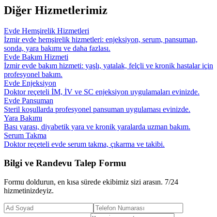
Diğer Hizmetlerimiz
Evde Hemşirelik Hizmetleri
İzmir evde hemşirelik hizmetleri: enjeksiyon, serum, pansuman,
sonda, yara bakımı ve daha fazlası.
Evde Bakım Hizmeti
İzmir evde bakım hizmeti: yaşlı, yatalak, felçli ve kronik hastalar için
profesyonel bakım.
Evde Enjeksiyon
Doktor reçeteli İM, İV ve SC enjeksiyon uygulamaları evinizde.
Evde Pansuman
Steril koşullarda profesyonel pansuman uygulaması evinizde.
Yara Bakımı
Bası yarası, diyabetik yara ve kronik yaralarda uzman bakım.
Serum Takma
Doktor reçeteli evde serum takma, çıkarma ve takibi.
Bilgi ve Randevu Talep Formu
Formu doldurun, en kısa sürede ekibimiz sizi arasın. 7/24
hizmetinizdeyiz.