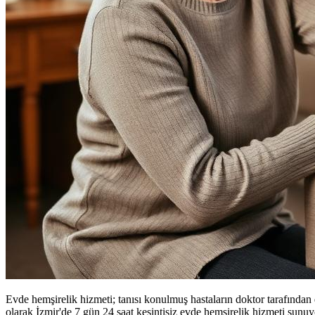
Evde hemşirelik hizmeti; tanısı konulmuş hastaların doktor tarafınd
olarak İzmir'de 7 gün 24 saat kesintisiz evde hemşirelik hizmeti sunuy