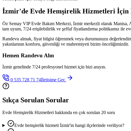
İzmir'de Evde Hemşirelik Hizmetleri İçi
Öz Semay VIP Evde Bakım Merkezi, İzmir merkezli olarak Manisa, Aydı
tam uyum, 7/24 erişilebilirlik ve şeffaf fiyatlandırma politikamız ile 
Randevu almak, fiyat bilgisi öğrenmek veya durumunuzu değerlendirmek
yakınlarının konforu, güvenliği ve mahremiyeti bizim önceliğimizdir.
Hemen Randevu Alın
İzmir genelinde 7/24 profesyonel hizmet için bizi arayın.
0 535 728 71 74
İletişime Geç
Sıkça Sorulan Sorular
Evde Hemşirelik Hizmetleri
hakkında en çok sorulan 20 soru
Evde hemşirelik hizmeti İzmir'in hangi ilçelerinde veriliyor?