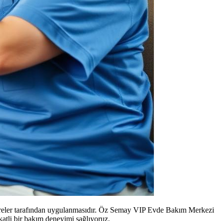
mşireler tarafından uygulanmasıdır. Öz Semay VIP Evde Bakım Merkezi
katli bir bakım deneyimi sağlıyoruz.