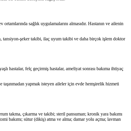
ev ortamlarında sağlık uygulamalarını almasıdır. Hastanın ve ailenin
ansiyon-şeker takibi, ilaç uyum takibi ve daha birçok işlem doktor
şlı hastalar, felç geçirmiş hastalar, ameliyat sonrası bakıma ihtiyaç
eye taşınmadan yapmak isteyen aileler için evde hemşirelik hizmeti
rum takma, çıkarma ve takibi; steril pansuman; kronik yara bakımı
stomi bakımı; sütur (dikiş) atma ve alma; damar yolu açma; lavman