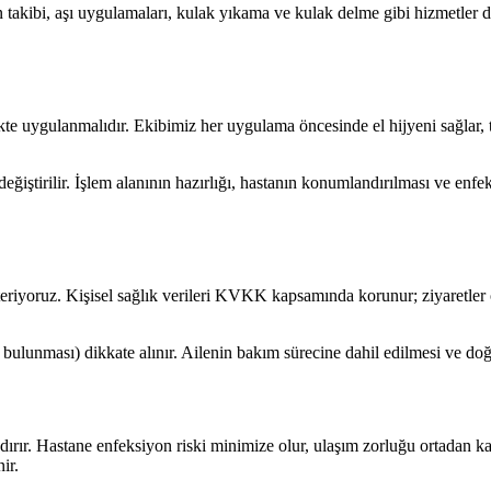
takibi, aşı uygulamaları, kulak yıkama ve kulak delme gibi hizmetler 
te uygulanmalıdır. Ekibimiz her uygulama öncesinde el hijyeni sağlar, te
ştirilir. İşlem alanının hazırlığı, hastanın konumlandırılması ve enfeks
riyoruz. Kişisel sağlık verileri KVKK kapsamında korunur; ziyaretler ö
çi bulunması) dikkate alınır. Ailenin bakım sürecine dahil edilmesi ve doğ
rır. Hastane enfeksiyon riski minimize olur, ulaşım zorluğu ortadan kalka
ir.