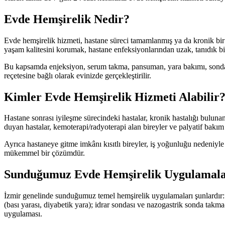
Evde Hemşirelik Nedir?
Evde hemşirelik hizmeti, hastane süreci tamamlanmış ya da kronik bir h
yaşam kalitesini korumak, hastane enfeksiyonlarından uzak, tanıdık bi
Bu kapsamda enjeksiyon, serum takma, pansuman, yara bakımı, sonda 
reçetesine bağlı olarak evinizde gerçekleştirilir.
Kimler Evde Hemşirelik Hizmeti Alabilir
Hastane sonrası iyileşme sürecindeki hastalar, kronik hastalığı bulunan
duyan hastalar, kemoterapi/radyoterapi alan bireyler ve palyatif bakım
Ayrıca hastaneye gitme imkânı kısıtlı bireyler, iş yoğunluğu nedeniyle
mükemmel bir çözümdür.
Sunduğumuz Evde Hemşirelik Uygulamala
İzmir genelinde sunduğumuz temel hemşirelik uygulamaları şunlardır: 
(bası yarası, diyabetik yara); idrar sondası ve nazogastrik sonda ta
uygulaması.