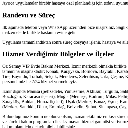
Ayrıca uygulamalar birebir hastaya özel planlandığı için tedavi uyumu a
Randevu ve Süreç
İlk aşamada telefon veya WhatsApp üzerinden bize ulaşırsınız. Sağlı
malzemelerle birlikte hastanın evine gelir.
Uygulama tamamlandıktan sonra süreç dosyaya işlenir, hastaya ve ailesi
Hizmet Verdiğimiz Bölgeler ve İlçeler
Öz Semay VIP Evde Bakım Merkezi, İzmir merkezli olmakla birlikte Ege
tamamına ulaşmaktadır: Konak, Karşıyaka, Bornova, Bayraklı, Karaba
Tire, Bayındır, Torbalı, Selçuk, Menderes, Seferihisar, Urla, Çeşme, 
personelimiz ile 7/24 hizmet vermekteyiz.
İzmir dışında Manisa (Şehzadeler, Yunusemre, Akhisar, Turgutlu, Salih
Bozdoğan, Karacasu ilçeleri), Muğla (Menteşe, Bodrum, Milas, Fethiy
Sarayköy, Buldan, Honaz ilçeleri), Uşak (Merkez, Banaz, Eşme, Karaha
(Merkez, Sandıklı, Dinar, Emirdağ, Bolvadin, Şuhut, Sinanpaşa, Çay, İh
Bulunduğunuz konum ne olursa olsun, uzman ekibimiz en kısa sürede a
ve sürekli bakım programları ile aksamayan hizmet garantisi veriyoruz
bakım planı için detaylı bilgi alabilirsiniz.