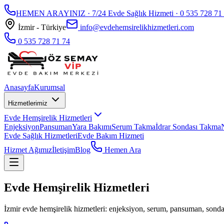
HEMEN ARAYINIZ · 7/24 Evde Sağlık Hizmeti ·
0 535 728 71
İzmir - Türkiye
info@evdehemsirelikhizmetleri.com
0 535 728 71 74
Anasayfa
Kurumsal
Hizmetlerimiz
Evde Hemşirelik Hizmetleri
Enjeksiyon
Pansuman
Yara Bakımı
Serum Takma
İdrar Sondası Takma
Evde Sağlık Hizmetleri
Evde Bakım Hizmeti
Hizmet Ağımız
İletişim
Blog
Hemen Ara
Evde Hemşirelik Hizmetleri
İzmir evde hemşirelik hizmetleri: enjeksiyon, serum, pansuman, sonda,