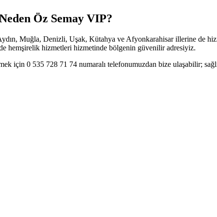
n Neden Öz Semay VIP?
n, Muğla, Denizli, Uşak, Kütahya ve Afyonkarahisar illerine de hizme
evde hemşirelik hizmetleri hizmetinde bölgenin güvenilir adresiyiz.
 için 0 535 728 71 74 numaralı telefonumuzdan bize ulaşabilir; sağlık 