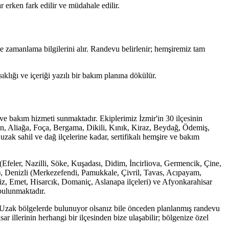
r erken fark edilir ve müdahale edilir.
zamanlama bilgilerini alır. Randevu belirlenir; hemşiremiz tam
klığı ve içeriği yazılı bir bakım planına dökülür.
e bakım hizmeti sunmaktadır. Ekiplerimiz İzmir'in 30 ilçesinin
, Aliağa, Foça, Bergama, Dikili, Kınık, Kiraz, Beydağ, Ödemiş,
ak sahil ve dağ ilçelerine kadar, sertifikalı hemşire ve bakım
(Efeler, Nazilli, Söke, Kuşadası, Didim, İncirliova, Germencik, Çine,
), Denizli (Merkezefendi, Pamukkale, Çivril, Tavas, Acıpayam,
iz, Emet, Hisarcık, Domaniç, Aslanapa ilçeleri) ve Afyonkarahisar
 bulunmaktadır.
 Uzak bölgelerde bulunuyor olsanız bile önceden planlanmış randevu
illerinin herhangi bir ilçesinden bize ulaşabilir; bölgenize özel