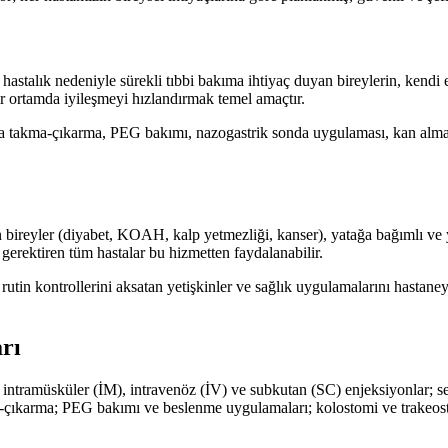
astalık nedeniyle sürekli tıbbi bakıma ihtiyaç duyan bireylerin, kendi 
r ortamda iyileşmeyi hızlandırmak temel amaçtır.
takma-çıkarma, PEG bakımı, nazogastrik sonda uygulaması, kan alma, t
?
 bireyler (diyabet, KOAH, kalp yetmezliği, kanser), yatağa bağımlı ve ya
 gerektiren tüm hastalar bu hizmetten faydalanabilir.
 rutin kontrollerini aksatan yetişkinler ve sağlık uygulamalarını hastan
rı
intramüsküler (İM), intravenöz (İV) ve subkutan (SC) enjeksiyonlar; se
kma-çıkarma; PEG bakımı ve beslenme uygulamaları; kolostomi ve trakeo