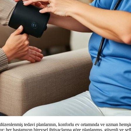
an düzenlenmiş tedavi planlarının, konforlu ev ortamında ve uzman he
or; her hastamızın bireysel ihtiyaçlarına göre planlanmış, güvenli ve şef