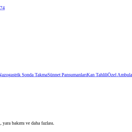
 74
Nazogastrik Sonda Takma
Sünnet Pansumanları
Kan Tahlili
Özel Ambula
 yara bakımı ve daha fazlası.