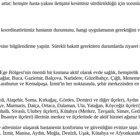
rtar; hemşire hasta-yakını iletişimi kesintisiz sürdürüldüğü için sorunla
k koordinatörümüz hastanın durumunu, hangi uygulamanın gerektiğini ve 
ne bilgilendirme yapılır. Sürekli bakım gerektiren durumlarda ziyaret sı
 Bölgesi'nin önemli bir kısmına aktif olarak evde sağlık, hemşirelik v
ğlar, Buca, Gaziemir, Balçova, Narlıdere, Güzelbahçe, Çiğli, Menemen
Karaburun ve Kemalpaşa. İzmir'in her noktasında, şehir merkezinden en uz
li, Alaşehir, Soma, Kırkağaç, Gördes, Demirci ve diğer ilçeler), Aydın 
e, Marmaris, Datça, Ortaca, Dalaman, Ula, Yatağan, Köyceğiz ilçeleri
llı, Sivaslı, Ulubey ilçeleri), Kütahya (Merkez, Tavşanlı, Simav, Ged
saniye ilçeleri) illerinin merkez ve ilçelerinde de aktif hizmet ağımız
dresinize ulaşarak hastanenin konforunu ve güvenliğini evinize taşır.
. İzmir, Manisa, Aydın, Muğla, Denizli, Uşak, Kütahya ve Afyonkarahisar 