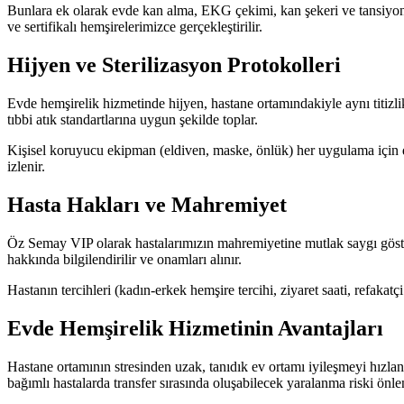
Bunlara ek olarak evde kan alma, EKG çekimi, kan şekeri ve tansiyon 
ve sertifikalı hemşirelerimizce gerçekleştirilir.
Hijyen ve Sterilizasyon Protokolleri
Evde hemşirelik hizmetinde hijyen, hastane ortamındakiyle aynı titizlik
tıbbi atık standartlarına uygun şekilde toplar.
Kişisel koruyucu ekipman (eldiven, maske, önlük) her uygulama için deği
izlenir.
Hasta Hakları ve Mahremiyet
Öz Semay VIP olarak hastalarımızın mahremiyetine mutlak saygı göste
hakkında bilgilendirilir ve onamları alınır.
Hastanın tercihleri (kadın-erkek hemşire tercihi, ziyaret saati, refakat
Evde Hemşirelik Hizmetinin Avantajları
Hastane ortamının stresinden uzak, tanıdık ev ortamı iyileşmeyi hızlandı
bağımlı hastalarda transfer sırasında oluşabilecek yaralanma riski önlen