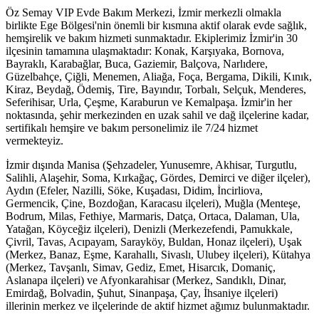
Öz Semay VIP Evde Bakım Merkezi, İzmir merkezli olmakla
birlikte Ege Bölgesi'nin önemli bir kısmına aktif olarak evde sağlık,
hemşirelik ve bakım hizmeti sunmaktadır. Ekiplerimiz İzmir'in 30
ilçesinin tamamına ulaşmaktadır: Konak, Karşıyaka, Bornova,
Bayraklı, Karabağlar, Buca, Gaziemir, Balçova, Narlıdere,
Güzelbahçe, Çiğli, Menemen, Aliağa, Foça, Bergama, Dikili, Kınık,
Kiraz, Beydağ, Ödemiş, Tire, Bayındır, Torbalı, Selçuk, Menderes,
Seferihisar, Urla, Çeşme, Karaburun ve Kemalpaşa. İzmir'in her
noktasında, şehir merkezinden en uzak sahil ve dağ ilçelerine kadar,
sertifikalı hemşire ve bakım personelimiz ile 7/24 hizmet
vermekteyiz.
İzmir dışında Manisa (Şehzadeler, Yunusemre, Akhisar, Turgutlu,
Salihli, Alaşehir, Soma, Kırkağaç, Gördes, Demirci ve diğer ilçeler),
Aydın (Efeler, Nazilli, Söke, Kuşadası, Didim, İncirliova,
Germencik, Çine, Bozdoğan, Karacasu ilçeleri), Muğla (Menteşe,
Bodrum, Milas, Fethiye, Marmaris, Datça, Ortaca, Dalaman, Ula,
Yatağan, Köyceğiz ilçeleri), Denizli (Merkezefendi, Pamukkale,
Çivril, Tavas, Acıpayam, Sarayköy, Buldan, Honaz ilçeleri), Uşak
(Merkez, Banaz, Eşme, Karahallı, Sivaslı, Ulubey ilçeleri), Kütahya
(Merkez, Tavşanlı, Simav, Gediz, Emet, Hisarcık, Domaniç,
Aslanapa ilçeleri) ve Afyonkarahisar (Merkez, Sandıklı, Dinar,
Emirdağ, Bolvadin, Şuhut, Sinanpaşa, Çay, İhsaniye ilçeleri)
illerinin merkez ve ilçelerinde de aktif hizmet ağımız bulunmaktadır.