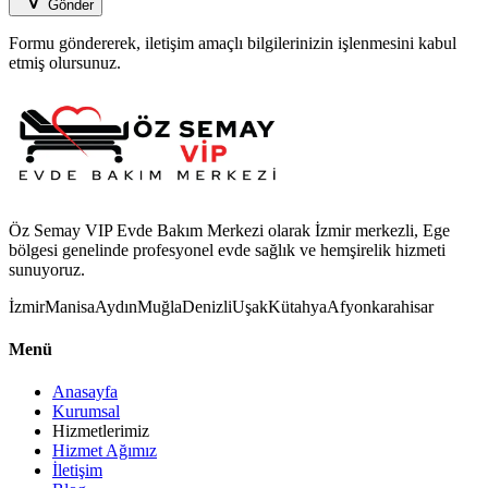
Gönder
Formu göndererek, iletişim amaçlı bilgilerinizin işlenmesini kabul
etmiş olursunuz.
Öz Semay VIP Evde Bakım Merkezi olarak İzmir merkezli, Ege
bölgesi genelinde profesyonel evde sağlık ve hemşirelik hizmeti
sunuyoruz.
İzmir
Manisa
Aydın
Muğla
Denizli
Uşak
Kütahya
Afyonkarahisar
Menü
Anasayfa
Kurumsal
Hizmetlerimiz
Hizmet Ağımız
İletişim