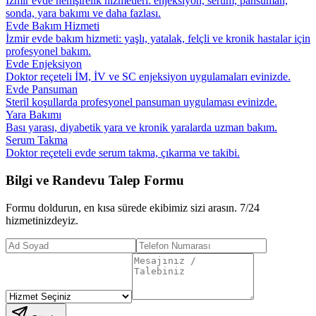
İzmir evde hemşirelik hizmetleri: enjeksiyon, serum, pansuman,
sonda, yara bakımı ve daha fazlası.
Evde Bakım Hizmeti
İzmir evde bakım hizmeti: yaşlı, yatalak, felçli ve kronik hastalar için
profesyonel bakım.
Evde Enjeksiyon
Doktor reçeteli İM, İV ve SC enjeksiyon uygulamaları evinizde.
Evde Pansuman
Steril koşullarda profesyonel pansuman uygulaması evinizde.
Yara Bakımı
Bası yarası, diyabetik yara ve kronik yaralarda uzman bakım.
Serum Takma
Doktor reçeteli evde serum takma, çıkarma ve takibi.
Bilgi ve Randevu Talep Formu
Formu doldurun, en kısa sürede ekibimiz sizi arasın. 7/24
hizmetinizdeyiz.