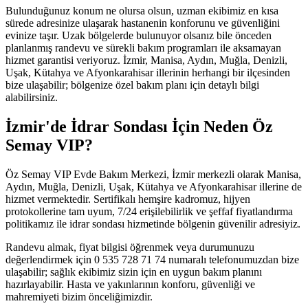
Bulunduğunuz konum ne olursa olsun, uzman ekibimiz en kısa
sürede adresinize ulaşarak hastanenin konforunu ve güvenliğini
evinize taşır. Uzak bölgelerde bulunuyor olsanız bile önceden
planlanmış randevu ve sürekli bakım programları ile aksamayan
hizmet garantisi veriyoruz. İzmir, Manisa, Aydın, Muğla, Denizli,
Uşak, Kütahya ve Afyonkarahisar illerinin herhangi bir ilçesinden
bize ulaşabilir; bölgenize özel bakım planı için detaylı bilgi
alabilirsiniz.
İzmir'de İdrar Sondası İçin Neden Öz
Semay VIP?
Öz Semay VIP Evde Bakım Merkezi, İzmir merkezli olarak Manisa,
Aydın, Muğla, Denizli, Uşak, Kütahya ve Afyonkarahisar illerine de
hizmet vermektedir. Sertifikalı hemşire kadromuz, hijyen
protokollerine tam uyum, 7/24 erişilebilirlik ve şeffaf fiyatlandırma
politikamız ile idrar sondası hizmetinde bölgenin güvenilir adresiyiz.
Randevu almak, fiyat bilgisi öğrenmek veya durumunuzu
değerlendirmek için 0 535 728 71 74 numaralı telefonumuzdan bize
ulaşabilir; sağlık ekibimiz sizin için en uygun bakım planını
hazırlayabilir. Hasta ve yakınlarının konforu, güvenliği ve
mahremiyeti bizim önceliğimizdir.