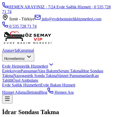
HEMEN ARAYINIZ · 7/24 Evde Sağlık Hizmeti ·
0 535 728
71 74
İzmir - Türkiye
info@evdehemsirelikhizmetleri.com
0 535 728 71 74
Anasayfa
Kurumsal
Hizmetlerimiz
Evde Hemşirelik Hizmetleri
Enjeksiyon
Pansuman
Yara Bakımı
Serum Takma
İdrar Sondası
Takma
Nazogastrik Sonda Takma
Sünnet Pansumanları
Kan
Tahlili
Özel Ambulans
Evde Sağlık Hizmetleri
Evde Bakım Hizmeti
Hizmet Ağımız
İletişim
Blog
Hemen Ara
İdrar Sondası Takma