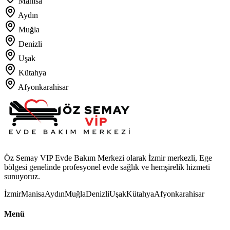
Manisa
Aydın
Muğla
Denizli
Uşak
Kütahya
Afyonkarahisar
Öz Semay VIP Evde Bakım Merkezi olarak İzmir merkezli, Ege
bölgesi genelinde profesyonel evde sağlık ve hemşirelik hizmeti
sunuyoruz.
İzmir
Manisa
Aydın
Muğla
Denizli
Uşak
Kütahya
Afyonkarahisar
Menü