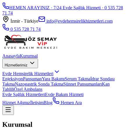
HEMEN ARAYINIZ · 7/24 Evde Sağlık Hizmeti ·
0 535 728
71 74
İzmir - Türkiye
info@evdehemsirelikhizmetleri.com
0 535 728 71 74
Anasayfa
Kurumsal
Hizmetlerimiz
Evde Hemşirelik Hizmetleri
Enjeksiyon
Pansuman
Yara Bakımı
Serum Takma
İdrar Sondası
Takma
Nazogastrik Sonda Takma
Sünnet Pansumanları
Kan
Tahlili
Özel Ambulans
Evde Sağlık Hizmetleri
Evde Bakım Hizmeti
Hizmet Ağımız
İletişim
Blog
Hemen Ara
Kurumsal