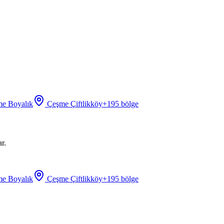
e Boyalık
Çeşme Çiftlikköy
+
195
bölge
r.
e Boyalık
Çeşme Çiftlikköy
+
195
bölge