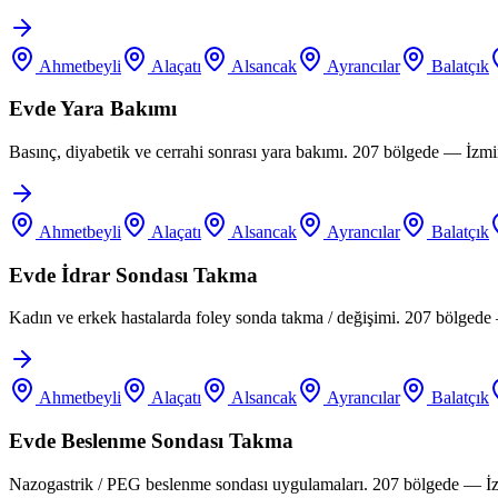
Ahmetbeyli
Alaçatı
Alsancak
Ayrancılar
Balatçık
Evde Yara Bakımı
Basınç, diyabetik ve cerrahi sonrası yara bakımı. 207 bölgede — İzm
Ahmetbeyli
Alaçatı
Alsancak
Ayrancılar
Balatçık
Evde İdrar Sondası Takma
Kadın ve erkek hastalarda foley sonda takma / değişimi. 207 bölgede
Ahmetbeyli
Alaçatı
Alsancak
Ayrancılar
Balatçık
Evde Beslenme Sondası Takma
Nazogastrik / PEG beslenme sondası uygulamaları. 207 bölgede — İz