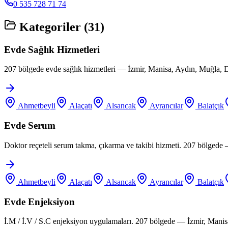
0 535 728 71 74
Kategoriler (
31
)
Evde Sağlık Hizmetleri
207 bölgede evde sağlık hizmetleri — İzmir, Manisa, Aydın, Muğla, D
Ahmetbeyli
Alaçatı
Alsancak
Ayrancılar
Balatçık
Evde Serum
Doktor reçeteli serum takma, çıkarma ve takibi hizmeti. 207 bölgede
Ahmetbeyli
Alaçatı
Alsancak
Ayrancılar
Balatçık
Evde Enjeksiyon
İ.M / İ.V / S.C enjeksiyon uygulamaları. 207 bölgede — İzmir, Manis