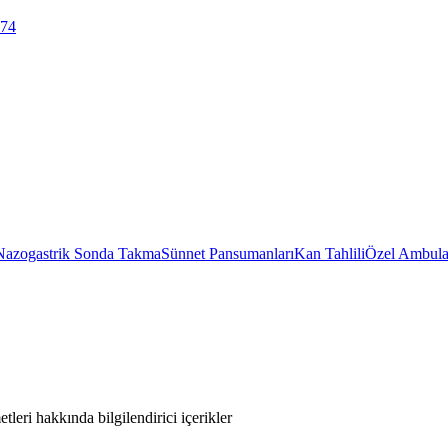
 74
Nazogastrik Sonda Takma
Sünnet Pansumanları
Kan Tahlili
Özel Ambula
leri hakkında bilgilendirici içerikler