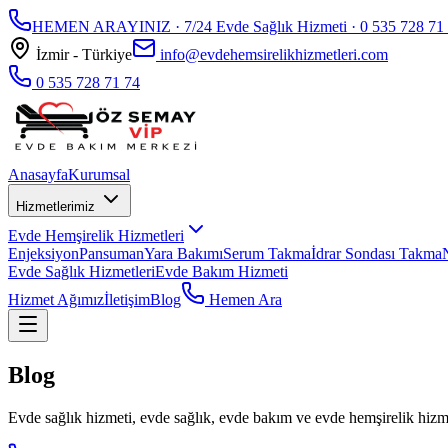
HEMEN ARAYINIZ · 7/24 Evde Sağlık Hizmeti ·
0 535 728 71
İzmir - Türkiye
info@evdehemsirelikhizmetleri.com
0 535 728 71 74
Anasayfa
Kurumsal
Hizmetlerimiz
Evde Hemşirelik Hizmetleri
Enjeksiyon
Pansuman
Yara Bakımı
Serum Takma
İdrar Sondası Takma
Evde Sağlık Hizmetleri
Evde Bakım Hizmeti
Hizmet Ağımız
İletişim
Blog
Hemen Ara
Blog
Evde sağlık hizmeti, evde sağlık, evde bakım ve evde hemşirelik hizmet