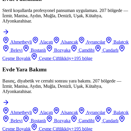
Steril koşullarda profesyonel pansuman uygulaması. 207 bölgede —
İzmir, Manisa, Aydın, Muğla, Denizli, Uşak, Kütahya,
Afyonkarahisar.
Ahmetbeyli
Alaçatı
Alsancak
Ayrancılar
Balatçık
Belevi
Bostanlı
Bozyaka
Çamdibi
Çandarlı
Çeşme Boyalık
Çeşme Çiftlikköy
+
195
bölge
Evde Yara Bakımı
Basınç, diyabetik ve cerrahi sonrası yara bakımı. 207 bölgede —
İzmir, Manisa, Aydın, Muğla, Denizli, Uşak, Kütahya,
Afyonkarahisar.
Ahmetbeyli
Alaçatı
Alsancak
Ayrancılar
Balatçık
Belevi
Bostanlı
Bozyaka
Çamdibi
Çandarlı
Çeşme Boyalık
Çeşme Çiftlikköy
+
195
bölge