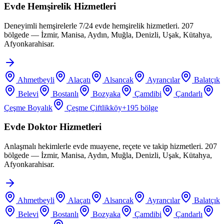
Evde Hemşirelik Hizmetleri
Deneyimli hemşirelerle 7/24 evde hemşirelik hizmetleri. 207
bölgede — İzmir, Manisa, Aydın, Muğla, Denizli, Uşak, Kütahya,
Afyonkarahisar.
Ahmetbeyli
Alaçatı
Alsancak
Ayrancılar
Balatçık
Belevi
Bostanlı
Bozyaka
Çamdibi
Çandarlı
Çeşme Boyalık
Çeşme Çiftlikköy
+
195
bölge
Evde Doktor Hizmetleri
Anlaşmalı hekimlerle evde muayene, reçete ve takip hizmetleri. 207
bölgede — İzmir, Manisa, Aydın, Muğla, Denizli, Uşak, Kütahya,
Afyonkarahisar.
Ahmetbeyli
Alaçatı
Alsancak
Ayrancılar
Balatçık
Belevi
Bostanlı
Bozyaka
Çamdibi
Çandarlı