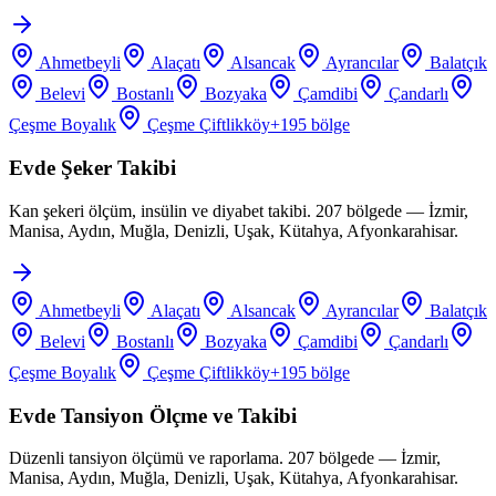
Ahmetbeyli
Alaçatı
Alsancak
Ayrancılar
Balatçık
Belevi
Bostanlı
Bozyaka
Çamdibi
Çandarlı
Çeşme Boyalık
Çeşme Çiftlikköy
+
195
bölge
Evde Şeker Takibi
Kan şekeri ölçüm, insülin ve diyabet takibi. 207 bölgede — İzmir,
Manisa, Aydın, Muğla, Denizli, Uşak, Kütahya, Afyonkarahisar.
Ahmetbeyli
Alaçatı
Alsancak
Ayrancılar
Balatçık
Belevi
Bostanlı
Bozyaka
Çamdibi
Çandarlı
Çeşme Boyalık
Çeşme Çiftlikköy
+
195
bölge
Evde Tansiyon Ölçme ve Takibi
Düzenli tansiyon ölçümü ve raporlama. 207 bölgede — İzmir,
Manisa, Aydın, Muğla, Denizli, Uşak, Kütahya, Afyonkarahisar.