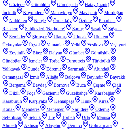
Göztepe
Gümüldür
Gümüşpala
Hatay (İzmir)
İnciraltı
Koyundere
Manavkuyu
Mavişehir
Mordoğan
Naldöken
Nergiz
Örnekköy
Özdere
Pınarbaşı
Reisdere
Sahilevleri (Narlıdere)
Sarnıç
Sasalı
Sığacık
Semikler
Şirinyer
Ulamış
Ulucak
Ulukent
Üçkuyular
Üçyol
Yamanlar
Yelki
Yeşilova
Yeşilyurt
Zeytinlik
Bitez
Dalyan
Gümbet
Gümüşlük
Gündoğan
İçmeler
Torba
Turgutreis
Türkbükü
Yalıkavak
Cunda
Edremit
Sarımsaklı
Altındağ
Osmangazi
İzmir
Aliağa
Balçova
Bayındır
Bayraklı
Bergama
Beydağ
Bornova
Buca
Çeşme
Çiğli
Dikili
Foça
Gaziemir
Güzelbahçe
Karabağlar
Karaburun
Karşıyaka
Kemalpaşa
Kınık
Kiraz
Konak
Menderes
Menemen
Narlıdere
Ödemiş
Seferihisar
Selçuk
Tire
Torbalı
Urla
Manisa
Ahmetli
Akhisar
Alaşehir
Demirci
Gölmarmara