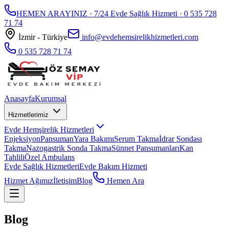
HEMEN ARAYINIZ · 7/24 Evde Sağlık Hizmeti ·
0 535 728
71 74
İzmir - Türkiye
info@evdehemsirelikhizmetleri.com
0 535 728 71 74
Anasayfa
Kurumsal
Hizmetlerimiz
Evde Hemşirelik Hizmetleri
Enjeksiyon
Pansuman
Yara Bakımı
Serum Takma
İdrar Sondası
Takma
Nazogastrik Sonda Takma
Sünnet Pansumanları
Kan
Tahlili
Özel Ambulans
Evde Sağlık Hizmetleri
Evde Bakım Hizmeti
Hizmet Ağımız
İletişim
Blog
Hemen Ara
Blog