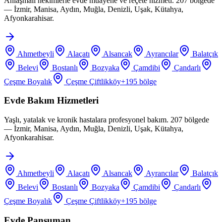
Anlaşmalı hekimlerle evde muayene ve reçete hizmeti. 207 bölgede
— İzmir, Manisa, Aydın, Muğla, Denizli, Uşak, Kütahya,
Afyonkarahisar.
Ahmetbeyli
Alaçatı
Alsancak
Ayrancılar
Balatçık
Belevi
Bostanlı
Bozyaka
Çamdibi
Çandarlı
Çeşme Boyalık
Çeşme Çiftlikköy
+
195
bölge
Evde Bakım Hizmetleri
Yaşlı, yatalak ve kronik hastalara profesyonel bakım. 207 bölgede
— İzmir, Manisa, Aydın, Muğla, Denizli, Uşak, Kütahya,
Afyonkarahisar.
Ahmetbeyli
Alaçatı
Alsancak
Ayrancılar
Balatçık
Belevi
Bostanlı
Bozyaka
Çamdibi
Çandarlı
Çeşme Boyalık
Çeşme Çiftlikköy
+
195
bölge
Evde Pansuman