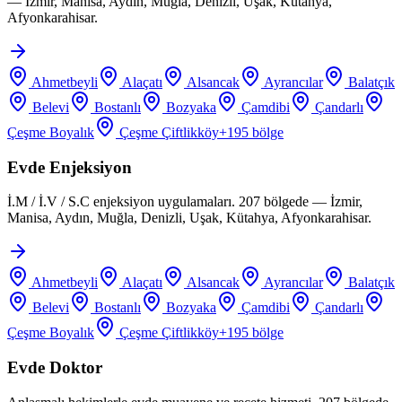
— İzmir, Manisa, Aydın, Muğla, Denizli, Uşak, Kütahya,
Afyonkarahisar.
Ahmetbeyli
Alaçatı
Alsancak
Ayrancılar
Balatçık
Belevi
Bostanlı
Bozyaka
Çamdibi
Çandarlı
Çeşme Boyalık
Çeşme Çiftlikköy
+
195
bölge
Evde Enjeksiyon
İ.M / İ.V / S.C enjeksiyon uygulamaları. 207 bölgede — İzmir,
Manisa, Aydın, Muğla, Denizli, Uşak, Kütahya, Afyonkarahisar.
Ahmetbeyli
Alaçatı
Alsancak
Ayrancılar
Balatçık
Belevi
Bostanlı
Bozyaka
Çamdibi
Çandarlı
Çeşme Boyalık
Çeşme Çiftlikköy
+
195
bölge
Evde Doktor