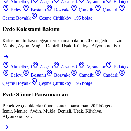
Ahmetbeyli
Alaçatı
Alsancak
Ayrancılar
Balatçık
Belevi
Bostanlı
Bozyaka
Çamdibi
Çandarlı
Çeşme Boyalık
Çeşme Çiftlikköy
+
195
bölge
Evde Kolostomi Bakımı
Kolostomi torbası değişimi ve stoma bakımı. 207 bölgede — İzmir,
Manisa, Aydın, Muğla, Denizli, Uşak, Kütahya, Afyonkarahisar.
Ahmetbeyli
Alaçatı
Alsancak
Ayrancılar
Balatçık
Belevi
Bostanlı
Bozyaka
Çamdibi
Çandarlı
Çeşme Boyalık
Çeşme Çiftlikköy
+
195
bölge
Evde Sünnet Pansumanları
Bebek ve çocuklarda sünnet sonrası pansuman. 207 bölgede —
İzmir, Manisa, Aydın, Muğla, Denizli, Uşak, Kütahya,
Afyonkarahisar.