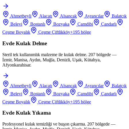
Ahmetbeyli
Alaçatı
Alsancak
Ayrancılar
Balatçık
Belevi
Bostanlı
Bozyaka
Çamdibi
Çandarlı
Çeşme Boyalık
Çeşme Çiftlikköy
+
195
bölge
Evde Kulak Delme
Steril tek kullanımlık malzeme ile kulak delme. 207 bölgede —
İzmir, Manisa, Aydın, Muğla, Denizli, Uşak, Kütahya,
Afyonkarahisar.
Ahmetbeyli
Alaçatı
Alsancak
Ayrancılar
Balatçık
Belevi
Bostanlı
Bozyaka
Çamdibi
Çandarlı
Çeşme Boyalık
Çeşme Çiftlikköy
+
195
bölge
Evde Kulak Yıkama
Profesyonel kulak temizliği ve buşon çıkarma. 207 bölgede —