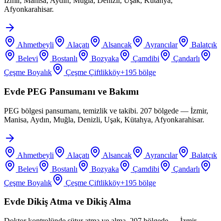
İzmir, Manisa, Aydın, Muğla, Denizli, Uşak, Kütahya,
Afyonkarahisar.
Ahmetbeyli
Alaçatı
Alsancak
Ayrancılar
Balatçık
Belevi
Bostanlı
Bozyaka
Çamdibi
Çandarlı
Çeşme Boyalık
Çeşme Çiftlikköy
+
195
bölge
Evde PEG Pansumanı ve Bakımı
PEG bölgesi pansumanı, temizlik ve takibi. 207 bölgede — İzmir,
Manisa, Aydın, Muğla, Denizli, Uşak, Kütahya, Afyonkarahisar.
Ahmetbeyli
Alaçatı
Alsancak
Ayrancılar
Balatçık
Belevi
Bostanlı
Bozyaka
Çamdibi
Çandarlı
Çeşme Boyalık
Çeşme Çiftlikköy
+
195
bölge
Evde Dikiş Atma ve Dikiş Alma
Doktor kontrolünde sütur atma ve alma. 207 bölgede — İzmir,