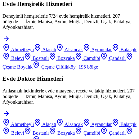
Evde Hemşirelik Hizmetleri
Deneyimli hemşirelerle 7/24 evde hemşirelik hizmetleri. 207
bölgede — İzmir, Manisa, Aydın, Muğla, Denizli, Uşak, Kütahya,
Afyonkarahisar.
Ahmetbeyli
Alaçatı
Alsancak
Ayrancılar
Balatçık
Belevi
Bostanlı
Bozyaka
Çamdibi
Çandarlı
Çeşme Boyalık
Çeşme Çiftlikköy
+
195
bölge
Evde Doktor Hizmetleri
Anlaşmalı hekimlerle evde muayene, reçete ve takip hizmetleri. 207
bölgede — İzmir, Manisa, Aydın, Muğla, Denizli, Uşak, Kütahya,
Afyonkarahisar.
Ahmetbeyli
Alaçatı
Alsancak
Ayrancılar
Balatçık
Belevi
Bostanlı
Bozyaka
Çamdibi
Çandarlı