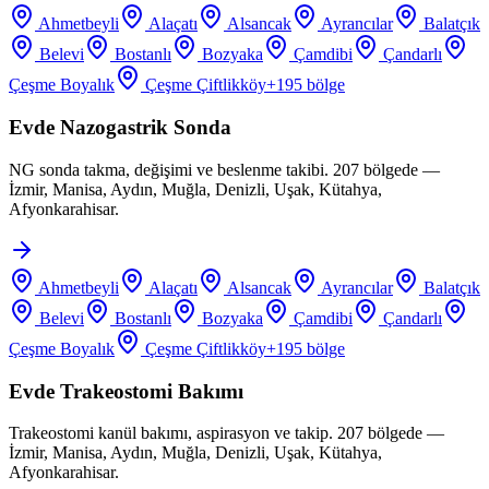
Ahmetbeyli
Alaçatı
Alsancak
Ayrancılar
Balatçık
Belevi
Bostanlı
Bozyaka
Çamdibi
Çandarlı
Çeşme Boyalık
Çeşme Çiftlikköy
+
195
bölge
Evde Nazogastrik Sonda
NG sonda takma, değişimi ve beslenme takibi. 207 bölgede —
İzmir, Manisa, Aydın, Muğla, Denizli, Uşak, Kütahya,
Afyonkarahisar.
Ahmetbeyli
Alaçatı
Alsancak
Ayrancılar
Balatçık
Belevi
Bostanlı
Bozyaka
Çamdibi
Çandarlı
Çeşme Boyalık
Çeşme Çiftlikköy
+
195
bölge
Evde Trakeostomi Bakımı
Trakeostomi kanül bakımı, aspirasyon ve takip. 207 bölgede —
İzmir, Manisa, Aydın, Muğla, Denizli, Uşak, Kütahya,
Afyonkarahisar.