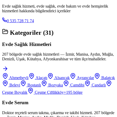
Evde sağlık hizmeti, evde sağlık, evde bakım ve evde hemşirelik
hizmetleri hakkında bilgilendirici içerikler
0 535 728 71 74
Kategoriler (
31
)
Evde Sağlık Hizmetleri
207 bölgede evde sağlık hizmetleri — İzmir, Manisa, Aydın, Muğla,
Denizli, Uşak, Kütahya, Afyonkarahisar ve tüm ilçe/mahalleler.
Ahmetbeyli
Alaçatı
Alsancak
Ayrancılar
Balatçık
Belevi
Bostanlı
Bozyaka
Çamdibi
Çandarlı
Çeşme Boyalık
Çeşme Çiftlikköy
+
195
bölge
Evde Serum
Doktor reçeteli serum takma, çıkarma ve takibi hizmeti. 207 bölgede