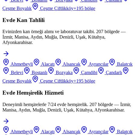
Çeşme Boyalık
Çeşme Çiftlikköy
+
195
bölge
Evde Kan Tahlili
Evinizden kan örneği alımı ve laboratuvar takibi. 207 bölgede —
İzmir, Manisa, Aydın, Muğla, Denizli, Uşak, Kütahya,
Afyonkarahisar.
Ahmetbeyli
Alaçatı
Alsancak
Ayrancılar
Balatçık
Belevi
Bostanlı
Bozyaka
Çamdibi
Çandarlı
Çeşme Boyalık
Çeşme Çiftlikköy
+
195
bölge
Evde Hemşirelik Hizmeti
Deneyimli hemşirelerle 7/24 evde hemşirelik. 207 bölgede — İzmir,
Manisa, Aydın, Muğla, Denizli, Uşak, Kütahya, Afyonkarahisar.
Ahmetbeyli
Alaçatı
Alsancak
Ayrancılar
Balatçık