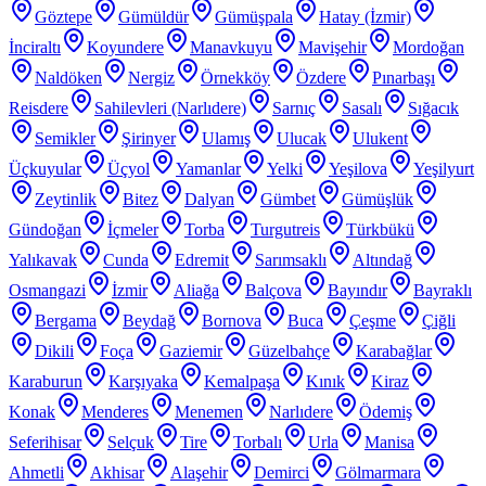
Göztepe
Gümüldür
Gümüşpala
Hatay (İzmir)
İnciraltı
Koyundere
Manavkuyu
Mavişehir
Mordoğan
Naldöken
Nergiz
Örnekköy
Özdere
Pınarbaşı
Reisdere
Sahilevleri (Narlıdere)
Sarnıç
Sasalı
Sığacık
Semikler
Şirinyer
Ulamış
Ulucak
Ulukent
Üçkuyular
Üçyol
Yamanlar
Yelki
Yeşilova
Yeşilyurt
Zeytinlik
Bitez
Dalyan
Gümbet
Gümüşlük
Gündoğan
İçmeler
Torba
Turgutreis
Türkbükü
Yalıkavak
Cunda
Edremit
Sarımsaklı
Altındağ
Osmangazi
İzmir
Aliağa
Balçova
Bayındır
Bayraklı
Bergama
Beydağ
Bornova
Buca
Çeşme
Çiğli
Dikili
Foça
Gaziemir
Güzelbahçe
Karabağlar
Karaburun
Karşıyaka
Kemalpaşa
Kınık
Kiraz
Konak
Menderes
Menemen
Narlıdere
Ödemiş
Seferihisar
Selçuk
Tire
Torbalı
Urla
Manisa
Ahmetli
Akhisar
Alaşehir
Demirci
Gölmarmara