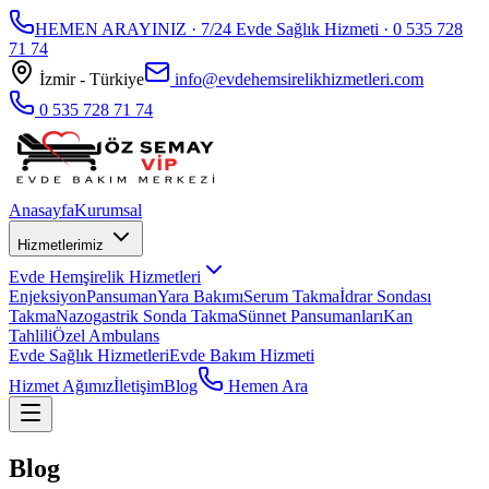
HEMEN ARAYINIZ · 7/24 Evde Sağlık Hizmeti ·
0 535 728
71 74
İzmir - Türkiye
info@evdehemsirelikhizmetleri.com
0 535 728 71 74
Anasayfa
Kurumsal
Hizmetlerimiz
Evde Hemşirelik Hizmetleri
Enjeksiyon
Pansuman
Yara Bakımı
Serum Takma
İdrar Sondası
Takma
Nazogastrik Sonda Takma
Sünnet Pansumanları
Kan
Tahlili
Özel Ambulans
Evde Sağlık Hizmetleri
Evde Bakım Hizmeti
Hizmet Ağımız
İletişim
Blog
Hemen Ara
Blog