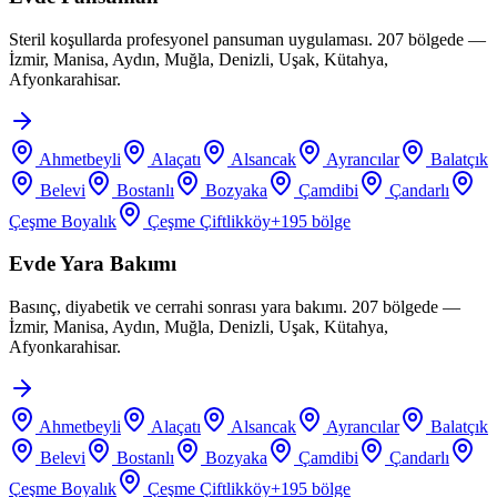
Steril koşullarda profesyonel pansuman uygulaması. 207 bölgede —
İzmir, Manisa, Aydın, Muğla, Denizli, Uşak, Kütahya,
Afyonkarahisar.
Ahmetbeyli
Alaçatı
Alsancak
Ayrancılar
Balatçık
Belevi
Bostanlı
Bozyaka
Çamdibi
Çandarlı
Çeşme Boyalık
Çeşme Çiftlikköy
+
195
bölge
Evde Yara Bakımı
Basınç, diyabetik ve cerrahi sonrası yara bakımı. 207 bölgede —
İzmir, Manisa, Aydın, Muğla, Denizli, Uşak, Kütahya,
Afyonkarahisar.
Ahmetbeyli
Alaçatı
Alsancak
Ayrancılar
Balatçık
Belevi
Bostanlı
Bozyaka
Çamdibi
Çandarlı
Çeşme Boyalık
Çeşme Çiftlikköy
+
195
bölge