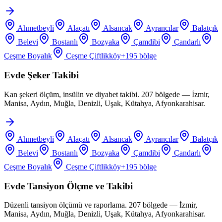
Ahmetbeyli
Alaçatı
Alsancak
Ayrancılar
Balatçık
Belevi
Bostanlı
Bozyaka
Çamdibi
Çandarlı
Çeşme Boyalık
Çeşme Çiftlikköy
+
195
bölge
Evde Şeker Takibi
Kan şekeri ölçüm, insülin ve diyabet takibi. 207 bölgede — İzmir,
Manisa, Aydın, Muğla, Denizli, Uşak, Kütahya, Afyonkarahisar.
Ahmetbeyli
Alaçatı
Alsancak
Ayrancılar
Balatçık
Belevi
Bostanlı
Bozyaka
Çamdibi
Çandarlı
Çeşme Boyalık
Çeşme Çiftlikköy
+
195
bölge
Evde Tansiyon Ölçme ve Takibi
Düzenli tansiyon ölçümü ve raporlama. 207 bölgede — İzmir,
Manisa, Aydın, Muğla, Denizli, Uşak, Kütahya, Afyonkarahisar.