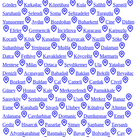
Gördes
Kırkağaç
Köprübaşı
Kula
Salihli
Sarıgöl
Saruhanlı
Selendi
Soma
Şehzadeler
Turgutlu
Yunusemre
Aydın
Bozdoğan
Buharkent
Çine
Didim
Efeler
Germencik
İncirliova
Karacasu
Karpuzlu
Koçarlı
Köşk
Kuşadası
Kuyucak
Nazilli
Söke
Sultanhisar
Yenipazar
Muğla
Bodrum
Dalaman
Datça
Fethiye
Kavaklıdere
Köyceğiz
Marmaris
Menteşe
Milas
Ortaca
Seydikemer
Ula
Yatağan
Denizli
Acıpayam
Babadağ
Baklan
Bekilli
Beyağaç
Bozkurt
Buldan
Çal
Çameli
Çardak
Çivril
Güney
Honaz
Kale
Merkezefendi
Pamukkale
Sarayköy
Serinhisar
Tavas
Uşak
Merkez
Banaz
Eşme
Karahallı
Sivaslı
Ulubey
Kütahya
Altıntaş
Aslanapa
Çavdarhisar
Domaniç
Dumlupınar
Emet
Gediz
Hisarcık
Pazarlar
Simav
Şaphane
Tavşanlı
Afyonkarahisar
Başmakçı
Bayat
Bolvadin
Çay