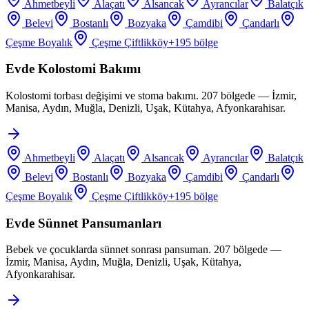
Ahmetbeyli
Alaçatı
Alsancak
Ayrancılar
Balatçık
Belevi
Bostanlı
Bozyaka
Çamdibi
Çandarlı
Çeşme Boyalık
Çeşme Çiftlikköy
+
195
bölge
Evde Kolostomi Bakımı
Kolostomi torbası değişimi ve stoma bakımı. 207 bölgede — İzmir,
Manisa, Aydın, Muğla, Denizli, Uşak, Kütahya, Afyonkarahisar.
Ahmetbeyli
Alaçatı
Alsancak
Ayrancılar
Balatçık
Belevi
Bostanlı
Bozyaka
Çamdibi
Çandarlı
Çeşme Boyalık
Çeşme Çiftlikköy
+
195
bölge
Evde Sünnet Pansumanları
Bebek ve çocuklarda sünnet sonrası pansuman. 207 bölgede —
İzmir, Manisa, Aydın, Muğla, Denizli, Uşak, Kütahya,
Afyonkarahisar.