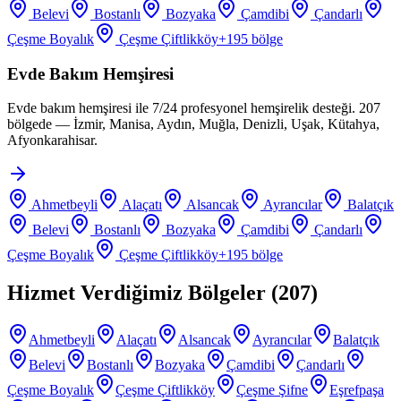
Belevi
Bostanlı
Bozyaka
Çamdibi
Çandarlı
Çeşme Boyalık
Çeşme Çiftlikköy
+
195
bölge
Evde Bakım Hemşiresi
Evde bakım hemşiresi ile 7/24 profesyonel hemşirelik desteği. 207
bölgede — İzmir, Manisa, Aydın, Muğla, Denizli, Uşak, Kütahya,
Afyonkarahisar.
Ahmetbeyli
Alaçatı
Alsancak
Ayrancılar
Balatçık
Belevi
Bostanlı
Bozyaka
Çamdibi
Çandarlı
Çeşme Boyalık
Çeşme Çiftlikköy
+
195
bölge
Hizmet Verdiğimiz Bölgeler (
207
)
Ahmetbeyli
Alaçatı
Alsancak
Ayrancılar
Balatçık
Belevi
Bostanlı
Bozyaka
Çamdibi
Çandarlı
Çeşme Boyalık
Çeşme Çiftlikköy
Çeşme Şifne
Eşrefpaşa