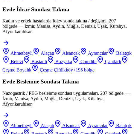
Evde İdrar Sondası Takma
Kadın ve erkek hastalarda foley sonda takma / değişimi. 207
bölgede — İzmir, Manisa, Aydın, Muğla, Denizli, Uşak, Kütahya,
Afyonkarahisar.
Ahmetbeyli
Alaçatı
Alsancak
Ayrancılar
Balatçık
Belevi
Bostanlı
Bozyaka
Çamdibi
Çandarlı
Çeşme Boyalık
Çeşme Çiftlikköy
+
195
bölge
Evde Beslenme Sondası Takma
Nazogastrik / PEG beslenme sondası uygulamaları. 207 bölgede —
İzmir, Manisa, Aydın, Muğla, Denizli, Uşak, Kütahya,
Afyonkarahisar.
Ahmetbeyli
Alaçatı
Alsancak
Ayrancılar
Balatçık
Belevi
Bostanlı
Bozyaka
Çamdibi
Çandarlı