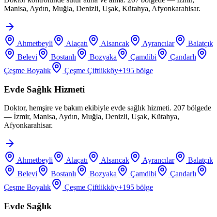
Manisa, Aydın, Muğla, Denizli, Uşak, Kütahya, Afyonkarahisar.
Ahmetbeyli
Alaçatı
Alsancak
Ayrancılar
Balatçık
Belevi
Bostanlı
Bozyaka
Çamdibi
Çandarlı
Çeşme Boyalık
Çeşme Çiftlikköy
+
195
bölge
Evde Sağlık Hizmeti
Doktor, hemşire ve bakım ekibiyle evde sağlık hizmeti. 207 bölgede
— İzmir, Manisa, Aydın, Muğla, Denizli, Uşak, Kütahya,
Afyonkarahisar.
Ahmetbeyli
Alaçatı
Alsancak
Ayrancılar
Balatçık
Belevi
Bostanlı
Bozyaka
Çamdibi
Çandarlı
Çeşme Boyalık
Çeşme Çiftlikköy
+
195
bölge
Evde Sağlık