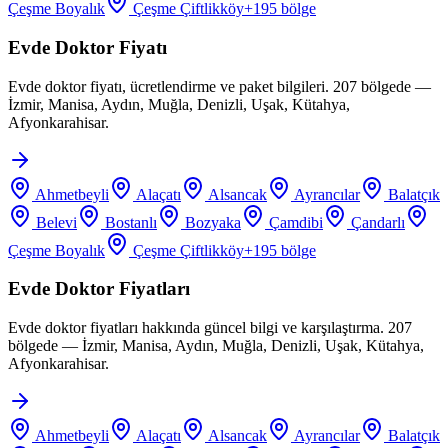
Çeşme Boyalık
Çeşme Çiftlikköy
+
195
bölge
Evde Doktor Fiyatı
Evde doktor fiyatı, ücretlendirme ve paket bilgileri. 207 bölgede —
İzmir, Manisa, Aydın, Muğla, Denizli, Uşak, Kütahya,
Afyonkarahisar.
Ahmetbeyli
Alaçatı
Alsancak
Ayrancılar
Balatçık
Belevi
Bostanlı
Bozyaka
Çamdibi
Çandarlı
Çeşme Boyalık
Çeşme Çiftlikköy
+
195
bölge
Evde Doktor Fiyatları
Evde doktor fiyatları hakkında güncel bilgi ve karşılaştırma. 207
bölgede — İzmir, Manisa, Aydın, Muğla, Denizli, Uşak, Kütahya,
Afyonkarahisar.
Ahmetbeyli
Alaçatı
Alsancak
Ayrancılar
Balatçık