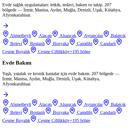
Evde sağlık uygulamaları: tetkik, tedavi, bakım ve takip. 207
bölgede — İzmir, Manisa, Aydın, Muğla, Denizli, Uşak, Kütahya,
Afyonkarahisar.
Ahmetbeyli
Alaçatı
Alsancak
Ayrancılar
Balatçık
Belevi
Bostanlı
Bozyaka
Çamdibi
Çandarlı
Çeşme Boyalık
Çeşme Çiftlikköy
+
195
bölge
Evde Bakım
Yaşlı, yatalak ve kronik hastalar için evde bakım. 207 bölgede —
İzmir, Manisa, Aydın, Muğla, Denizli, Uşak, Kütahya,
Afyonkarahisar.
Ahmetbeyli
Alaçatı
Alsancak
Ayrancılar
Balatçık
Belevi
Bostanlı
Bozyaka
Çamdibi
Çandarlı
Çeşme Boyalık
Çeşme Çiftlikköy
+
195
bölge