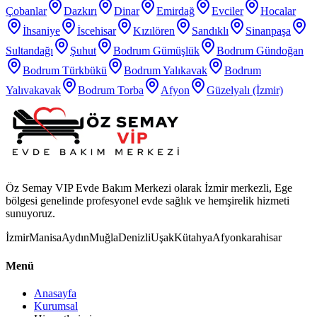
Çobanlar
Dazkırı
Dinar
Emirdağ
Evciler
Hocalar
İhsaniye
İscehisar
Kızılören
Sandıklı
Sinanpaşa
Sultandağı
Şuhut
Bodrum Gümüşlük
Bodrum Gündoğan
Bodrum Türkbükü
Bodrum Yalıkavak
Bodrum
Yalıvakavak
Bodrum Torba
Afyon
Güzelyalı (İzmir)
Öz Semay VIP Evde Bakım Merkezi olarak İzmir merkezli, Ege
bölgesi genelinde profesyonel evde sağlık ve hemşirelik hizmeti
sunuyoruz.
İzmir
Manisa
Aydın
Muğla
Denizli
Uşak
Kütahya
Afyonkarahisar
Menü
Anasayfa
Kurumsal