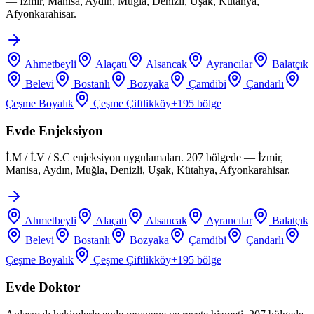
— İzmir, Manisa, Aydın, Muğla, Denizli, Uşak, Kütahya,
Afyonkarahisar.
Ahmetbeyli
Alaçatı
Alsancak
Ayrancılar
Balatçık
Belevi
Bostanlı
Bozyaka
Çamdibi
Çandarlı
Çeşme Boyalık
Çeşme Çiftlikköy
+
195
bölge
Evde Enjeksiyon
İ.M / İ.V / S.C enjeksiyon uygulamaları. 207 bölgede — İzmir,
Manisa, Aydın, Muğla, Denizli, Uşak, Kütahya, Afyonkarahisar.
Ahmetbeyli
Alaçatı
Alsancak
Ayrancılar
Balatçık
Belevi
Bostanlı
Bozyaka
Çamdibi
Çandarlı
Çeşme Boyalık
Çeşme Çiftlikköy
+
195
bölge
Evde Doktor