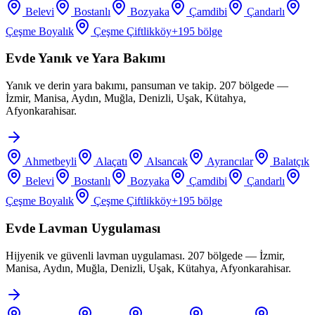
Belevi
Bostanlı
Bozyaka
Çamdibi
Çandarlı
Çeşme Boyalık
Çeşme Çiftlikköy
+
195
bölge
Evde Yanık ve Yara Bakımı
Yanık ve derin yara bakımı, pansuman ve takip. 207 bölgede —
İzmir, Manisa, Aydın, Muğla, Denizli, Uşak, Kütahya,
Afyonkarahisar.
Ahmetbeyli
Alaçatı
Alsancak
Ayrancılar
Balatçık
Belevi
Bostanlı
Bozyaka
Çamdibi
Çandarlı
Çeşme Boyalık
Çeşme Çiftlikköy
+
195
bölge
Evde Lavman Uygulaması
Hijyenik ve güvenli lavman uygulaması. 207 bölgede — İzmir,
Manisa, Aydın, Muğla, Denizli, Uşak, Kütahya, Afyonkarahisar.