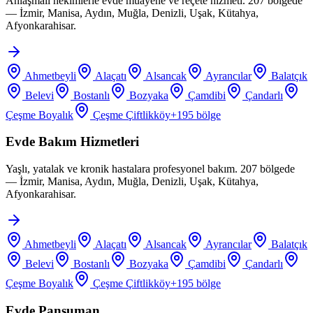
Anlaşmalı hekimlerle evde muayene ve reçete hizmeti. 207 bölgede
— İzmir, Manisa, Aydın, Muğla, Denizli, Uşak, Kütahya,
Afyonkarahisar.
Ahmetbeyli
Alaçatı
Alsancak
Ayrancılar
Balatçık
Belevi
Bostanlı
Bozyaka
Çamdibi
Çandarlı
Çeşme Boyalık
Çeşme Çiftlikköy
+
195
bölge
Evde Bakım Hizmetleri
Yaşlı, yatalak ve kronik hastalara profesyonel bakım. 207 bölgede
— İzmir, Manisa, Aydın, Muğla, Denizli, Uşak, Kütahya,
Afyonkarahisar.
Ahmetbeyli
Alaçatı
Alsancak
Ayrancılar
Balatçık
Belevi
Bostanlı
Bozyaka
Çamdibi
Çandarlı
Çeşme Boyalık
Çeşme Çiftlikköy
+
195
bölge
Evde Pansuman