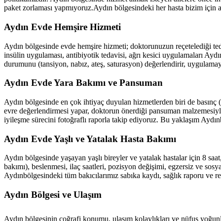
paket zorlaması yapmıyoruz.
Aydın
bölgesindeki her hasta bizim için ai
Aydın
Evde Hemşire Hizmeti
Aydın
bölgesinde evde hemşire hizmeti; doktorunuzun reçetelediği teda
insülin uygulaması, antibiyotik tedavisi, ağrı kesici uygulamaları
Aydı
durumunu (tansiyon, nabız, ateş, saturasyon) değerlendirir, uygulamay
Aydın
Evde Yara Bakımı ve Pansuman
Aydın
bölgesinde en çok ihtiyaç duyulan hizmetlerden biri de basınç (d
evre değerlendirmesi yapar, doktorun önerdiği pansuman malzemesiyle (
iyileşme sürecini fotoğraflı raporla takip ediyoruz. Bu yaklaşım
Aydın
Aydın
Evde Yaşlı ve Yatalak Hasta Bakımı
Aydın
bölgesinde yaşayan yaşlı bireyler ve yatalak hastalar için 8 saa
bakımı), beslenmesi, ilaç saatleri, pozisyon değişimi, egzersiz ve sosyal
Aydın
bölgesindeki tüm bakıcılarımız sabıka kaydı, sağlık raporu ve r
Aydın
Bölgesi ve Ulaşım
Aydın
bölgesinin coğrafi konumu, ulaşım kolaylıkları ve nüfus yoğunl