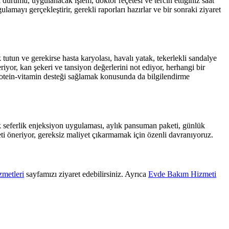
urumu, uygulanacak işlem, doktor reçetesi ve tercih ettiğiniz saat
amayı gerçekleştirir, gerekli raporları hazırlar ve bir sonraki ziyaret
utun ve gerekirse hasta karyolası, havalı yatak, tekerlekli sandalye
iyor, kan şekeri ve tansiyon değerlerini not ediyor, herhangi bir
rotein-vitamin desteği sağlamak konusunda da bilgilendirme
 seferlik enjeksiyon uygulaması, aylık pansuman paketi, günlük
i öneriyor, gereksiz maliyet çıkarmamak için özenli davranıyoruz.
metleri
sayfamızı ziyaret edebilirsiniz. Ayrıca
Evde Bakım Hizmeti