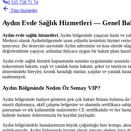
0 535 728 71 74
Tüm hizmetler
Aydın
Evde Sağlık Hizmetleri — Genel Ba
Aydın
evde sağlık hizmetleri
,
Aydın
bölgesinde yaşayan hasta ve yak
Merkezi olarak
Aydın
bölgesinde uzun yıllardır kesintisiz hizmet ver
tanıyoruz. Bu deneyim sayesinde
Aydın
adresinize en kısa sürede ulaş
değerlendirme yapıyor, ardından ihtiyaca uygun bir bakım planı hazırl
Aydın
evde sağlık hizmeti kapsamında sunulan uygulamalar arasında e
trakeostomi bakımı, yaşlı ve yatalak hasta bakımı, şeker ve tansiyon ta
dönemindeki bireyler, kronik hastalığı olanlar, yaşlılar ve yatalak ha
mahremiyeti.
Aydın
Bölgesinde Neden Öz Semay VIP?
Aydın
bölgesinde faaliyet gösteren pek çok bakım firması bulunsa da
onaylı diplomaya, aktif çalışma belgesine ve alanında sertifikaya sahip
pansuman ve tek kullanımlık malzemeler CE sertifikalıdır ve her hasta i
halinde hastane doktorunuzla bu kayıtlar paylaşılır.
Aydın
bölgesindeki hastalarımızın büyük çoğunluğu bize komşu, akrab
politikamızdır.
Aydın
bölgesinde hizmet almak isteyen ailelere önce iht