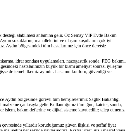
lık desteği alabilmesi anlamına gelir. Öz Semay VIP Evde Bakım
Aydın
sokaklarını, mahallelerini ve ulaşım koşullarını çok iyi
ruz.
Aydın
bölgesindeki tüm hastalarımız için önce ücretsiz
ıkarma, idrar sondası uygulamaları, nazogastrik sonda, PEG bakımı,
gesindeki hastalarımızın büyük bir kısmı ameliyat sonrası iyileşme
işse de temel ilkemiz aynıdır: hastanın konforu, güvenliği ve
nce
Aydın
bölgesinde görevli tüm hemşirelerimiz Sağlık Bakanlığı
l malzeme çantasıyla gelir. Kullandığımız tüm iğne, kateter, sonda,
r işlem, bakım defterine ve dijital sisteme kayıt edilir; talep etmeniz
n
çevresinde yıllardır koruduğumuz güven ilişkisi ve şeffaf fiyat
 maliyetini net şekilde paylaşıyoruz. Ekstra ücret, gizli masraf veya