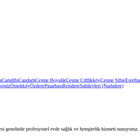
a
Çamdibi
Çandarlı
Çeşme Boyalık
Çeşme Çiftlikköy
Çeşme Şifne
Eşrefp
ergiz
Örnekköy
Özdere
Pınarbaşı
Reisdere
Sahilevleri (Narlıdere)
 genelinde profesyonel evde sağlık ve hemşirelik hizmeti sunuyoruz.