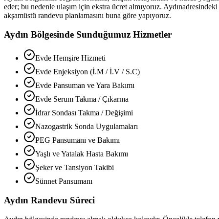
eder; bu nedenle ulaşım için ekstra ücret almıyoruz.
Aydın
adresindeki
akşamüstü randevu planlamasını buna göre yapıyoruz.
Aydın
Bölgesinde Sunduğumuz Hizmetler
Evde Hemşire Hizmeti
Evde Enjeksiyon (İ.M / İ.V / S.C)
Evde Pansuman ve Yara Bakımı
Evde Serum Takma / Çıkarma
İdrar Sondası Takma / Değişimi
Nazogastrik Sonda Uygulamaları
PEG Pansumanı ve Bakımı
Yaşlı ve Yatalak Hasta Bakımı
Şeker ve Tansiyon Takibi
Sünnet Pansumanı
Aydın
Randevu Süreci