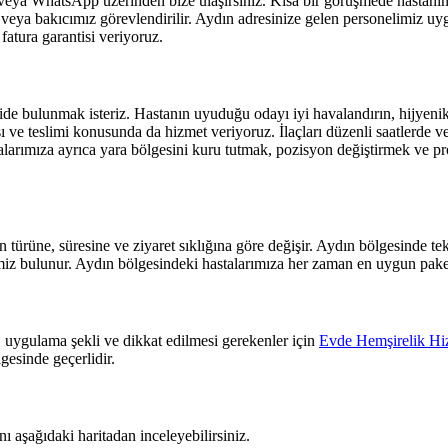
eya WhatsApp üzerinden bize ulaşırsınız. Kısa bir görüşmede hastanın d
veya bakıcımız görevlendirilir.
Aydın
adresinize gelen personelimiz uygul
fatura garantisi veriyoruz.
de bulunmak isteriz. Hastanın uyuduğu odayı iyi havalandırın, hijyenik t
ve teslimi konusunda da hizmet veriyoruz. İlaçları düzenli saatlerde ver
alarımıza ayrıca yara bölgesini kuru tutmak, pozisyon değiştirmek ve p
türüne, süresine ve ziyaret sıklığına göre değişir.
Aydın
bölgesinde tek
emiz bulunur.
Aydın
bölgesindeki hastalarımıza her zaman en uygun paket
 uygulama şekli ve dikkat edilmesi gerekenler için
Evde Hemşirelik Hiz
gesinde geçerlidir.
 aşağıdaki haritadan inceleyebilirsiniz.