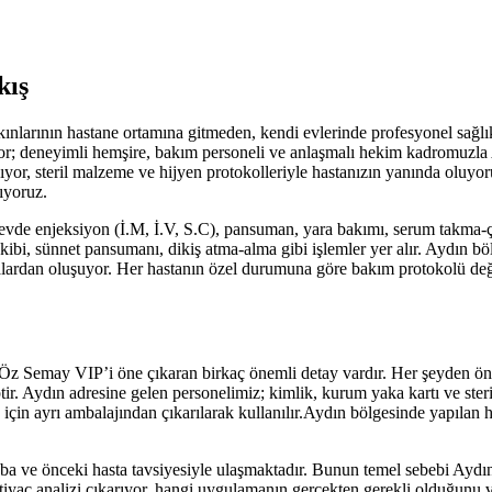
kış
ınlarının hastane ortamına gitmeden, kendi evlerinde profesyonel sağ
iyor; deneyimli hemşire, bakım personeli ve anlaşmalı hekim kadromuzla
ıyor, steril malzeme ve hijyen protokolleriyle hastanızın yanında oluyo
ıyoruz.
vde enjeksiyon (İ.M, İ.V, S.C), pansuman, yara bakımı, serum takma-ç
kibi, sünnet pansumanı, dikiş atma-alma gibi işlemler yer alır.
Aydın
böl
stalardan oluşuyor. Her hastanın özel durumuna göre bakım protokolü değ
 Öz Semay VIP’i öne çıkaran birkaç önemli detay vardır. Her şeyden ö
tir.
Aydın
adresine gelen personelimiz; kimlik, kurum yaka kartı ve steri
çin ayrı ambalajından çıkarılarak kullanılır.
Aydın
bölgesinde yapılan he
a ve önceki hasta tavsiyesiyle ulaşmaktadır. Bunun temel sebebi
Aydı
iyaç analizi çıkarıyor, hangi uygulamanın gerçekten gerekli olduğunu ve