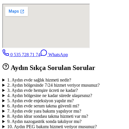
0 535 728 71 74
WhatsApp
Aydın
Sıkça Sorulan Sorular
1
.
Aydın evde sağlık hizmeti nedir?
2
.
Aydın bölgesinde 7/24 hizmet veriyor musunuz?
3
.
Aydın evde hemşire ücreti ne kadar?
4
.
Aydın bölgesine ne kadar sürede ulaşırsınız?
5
.
Aydın evde enjeksiyon yapılır mı?
6
.
Aydın evde serum takma güvenli mi?
7
.
Aydın evde yara bakımı yapılıyor mu?
8
.
Aydın idrar sondası takma hizmeti var mı?
9
.
Aydın nazogastrik sonda takılıyor mu?
10
.
Aydın PEG bakımı hizmeti veriyor musunuz?