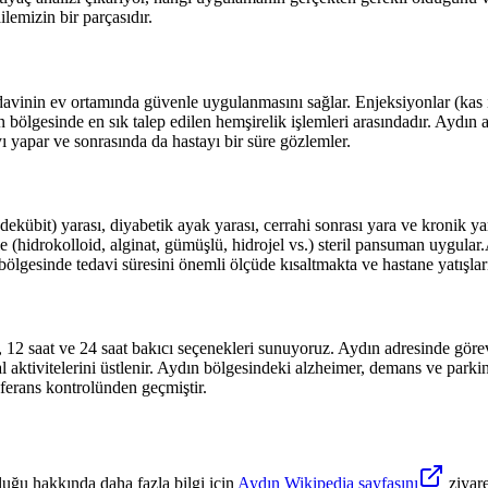
lemizin bir parçasıdır.
vinin ev ortamında güvenle uygulanmasını sağlar. Enjeksiyonlar (kas iç
n
bölgesinde en sık talep edilen hemşirelik işlemleri arasındadır.
Aydın
a
ı yapar ve sonrasında da hastayı bir süre gözlemler.
ekübit) yarası, diyabetik ayak yarası, cerrahi sonrası yara ve kronik ya
hidrokolloid, alginat, gümüşlü, hidrojel vs.) steril pansuman uygular.
bölgesinde tedavi süresini önemli ölçüde kısaltmakta ve hastane yatışlar
t, 12 saat ve 24 saat bakıcı seçenekleri sunuyoruz.
Aydın
adresinde görevl
 aktivitelerini üstlenir.
Aydın
bölgesindeki alzheimer, demans ve parkins
eferans kontrolünden geçmiştir.
uğu hakkında daha fazla bilgi için
Aydın
Wikipedia sayfasını
ziyare