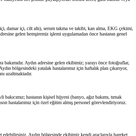
i, damar içi, cilt altı), serum takma ve takibi, kan alma, EKG çekimi,
dresine gelen hemşiremiz işlemi uygulamadan önce hastanın genel
ra bakımıdır.
Aydın
adresine gelen ekibimiz; yarayı önce fotoğraflar,
Aydın
bölgesindeki yatalak hastalarımız için haftalık plan çıkarıyor,
ını azaltmaktadır.
i bakıcımız; hastanın kişisel hijyeni (banyo, ağız bakımı, tırnak
on hastalarımız için özel eğitim almış personel görevlendiriyoruz.
t edebilirsiniz.
Aydın
bölgesinde ekibimiz kendi araçlarıyla hareket