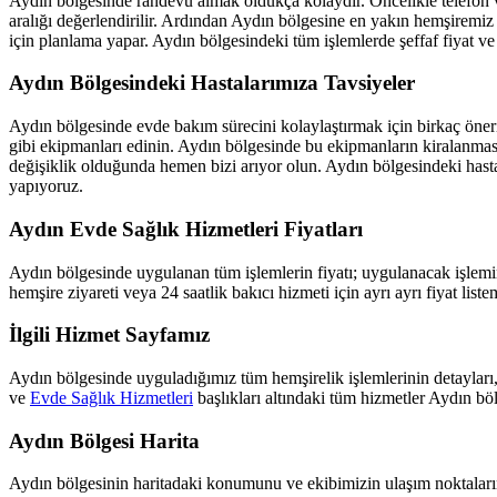
Aydın
bölgesinde randevu almak oldukça kolaydır. Öncelikle telefon v
aralığı değerlendirilir. Ardından
Aydın
bölgesine en yakın hemşiremiz 
için planlama yapar.
Aydın
bölgesindeki tüm işlemlerde şeffaf fiyat ve 
Aydın
Bölgesindeki Hastalarımıza Tavsiyeler
Aydın
bölgesinde evde bakım sürecini kolaylaştırmak için birkaç öneri
gibi ekipmanları edinin.
Aydın
bölgesinde bu ekipmanların kiralanması 
değişiklik olduğunda hemen bizi arıyor olun.
Aydın
bölgesindeki hast
yapıyoruz.
Aydın
Evde Sağlık Hizmetleri Fiyatları
Aydın
bölgesinde uygulanan tüm işlemlerin fiyatı; uygulanacak işlemin 
hemşire ziyareti veya 24 saatlik bakıcı hizmeti için ayrı ayrı fiyat list
İlgili Hizmet Sayfamız
Aydın
bölgesinde uyguladığımız tüm hemşirelik işlemlerinin detayları,
ve
Evde Sağlık Hizmetleri
başlıkları altındaki tüm hizmetler
Aydın
böl
Aydın
Bölgesi Harita
Aydın
bölgesinin haritadaki konumunu ve ekibimizin ulaşım noktalarını