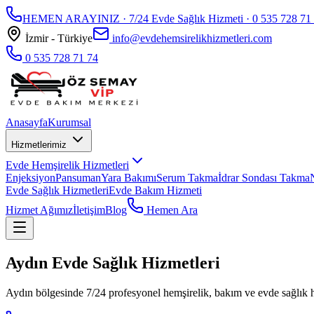
HEMEN ARAYINIZ · 7/24 Evde Sağlık Hizmeti ·
0 535 728 71
İzmir - Türkiye
info@evdehemsirelikhizmetleri.com
0 535 728 71 74
Anasayfa
Kurumsal
Hizmetlerimiz
Evde Hemşirelik Hizmetleri
Enjeksiyon
Pansuman
Yara Bakımı
Serum Takma
İdrar Sondası Takma
Evde Sağlık Hizmetleri
Evde Bakım Hizmeti
Hizmet Ağımız
İletişim
Blog
Hemen Ara
Aydın Evde Sağlık Hizmetleri
Aydın bölgesinde 7/24 profesyonel hemşirelik, bakım ve evde sağlık 