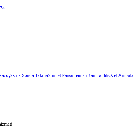
 74
Nazogastrik Sonda Takma
Sünnet Pansumanları
Kan Tahlili
Özel Ambula
hizmeti