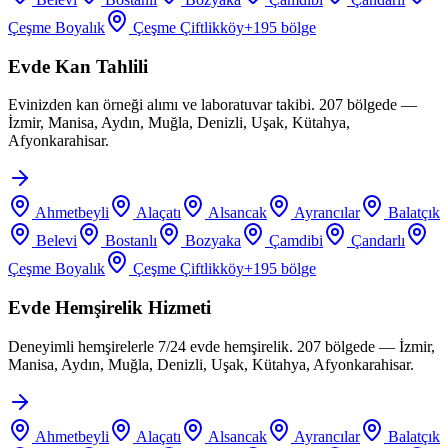
Çeşme Boyalık
Çeşme Çiftlikköy
+
195
bölge
Evde Kan Tahlili
Evinizden kan örneği alımı ve laboratuvar takibi. 207 bölgede —
İzmir, Manisa, Aydın, Muğla, Denizli, Uşak, Kütahya,
Afyonkarahisar.
Ahmetbeyli
Alaçatı
Alsancak
Ayrancılar
Balatçık
Belevi
Bostanlı
Bozyaka
Çamdibi
Çandarlı
Çeşme Boyalık
Çeşme Çiftlikköy
+
195
bölge
Evde Hemşirelik Hizmeti
Deneyimli hemşirelerle 7/24 evde hemşirelik. 207 bölgede — İzmir,
Manisa, Aydın, Muğla, Denizli, Uşak, Kütahya, Afyonkarahisar.
Ahmetbeyli
Alaçatı
Alsancak
Ayrancılar
Balatçık