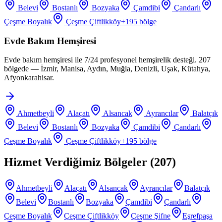
Belevi
Bostanlı
Bozyaka
Çamdibi
Çandarlı
Çeşme Boyalık
Çeşme Çiftlikköy
+
195
bölge
Evde Bakım Hemşiresi
Evde bakım hemşiresi ile 7/24 profesyonel hemşirelik desteği. 207
bölgede — İzmir, Manisa, Aydın, Muğla, Denizli, Uşak, Kütahya,
Afyonkarahisar.
Ahmetbeyli
Alaçatı
Alsancak
Ayrancılar
Balatçık
Belevi
Bostanlı
Bozyaka
Çamdibi
Çandarlı
Çeşme Boyalık
Çeşme Çiftlikköy
+
195
bölge
Hizmet Verdiğimiz Bölgeler (
207
)
Ahmetbeyli
Alaçatı
Alsancak
Ayrancılar
Balatçık
Belevi
Bostanlı
Bozyaka
Çamdibi
Çandarlı
Çeşme Boyalık
Çeşme Çiftlikköy
Çeşme Şifne
Eşrefpaşa