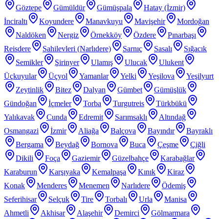
Göztepe
Gümüldür
Gümüşpala
Hatay (İzmir)
İnciraltı
Koyundere
Manavkuyu
Mavişehir
Mordoğan
Naldöken
Nergiz
Örnekköy
Özdere
Pınarbaşı
Reisdere
Sahilevleri (Narlıdere)
Sarnıç
Sasalı
Sığacık
Semikler
Şirinyer
Ulamış
Ulucak
Ulukent
Üçkuyular
Üçyol
Yamanlar
Yelki
Yeşilova
Yeşilyurt
Zeytinlik
Bitez
Dalyan
Gümbet
Gümüşlük
Gündoğan
İçmeler
Torba
Turgutreis
Türkbükü
Yalıkavak
Cunda
Edremit
Sarımsaklı
Altındağ
Osmangazi
İzmir
Aliağa
Balçova
Bayındır
Bayraklı
Bergama
Beydağ
Bornova
Buca
Çeşme
Çiğli
Dikili
Foça
Gaziemir
Güzelbahçe
Karabağlar
Karaburun
Karşıyaka
Kemalpaşa
Kınık
Kiraz
Konak
Menderes
Menemen
Narlıdere
Ödemiş
Seferihisar
Selçuk
Tire
Torbalı
Urla
Manisa
Ahmetli
Akhisar
Alaşehir
Demirci
Gölmarmara