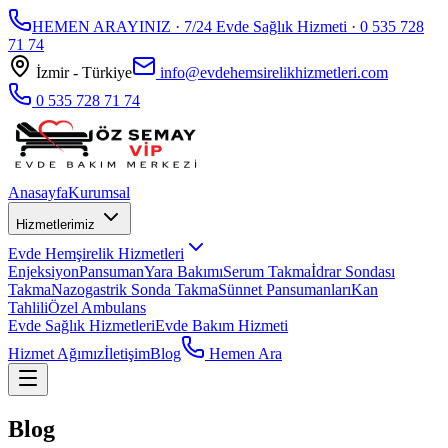
HEMEN ARAYINIZ · 7/24 Evde Sağlık Hizmeti ·
0 535 728
71 74
İzmir - Türkiye
info@evdehemsirelikhizmetleri.com
0 535 728 71 74
Anasayfa
Kurumsal
Hizmetlerimiz
Evde Hemşirelik Hizmetleri
Enjeksiyon
Pansuman
Yara Bakımı
Serum Takma
İdrar Sondası
Takma
Nazogastrik Sonda Takma
Sünnet Pansumanları
Kan
Tahlili
Özel Ambulans
Evde Sağlık Hizmetleri
Evde Bakım Hizmeti
Hizmet Ağımız
İletişim
Blog
Hemen Ara
Blog