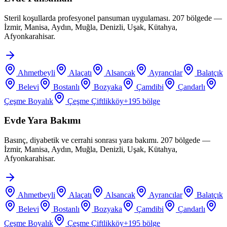
Steril koşullarda profesyonel pansuman uygulaması. 207 bölgede —
İzmir, Manisa, Aydın, Muğla, Denizli, Uşak, Kütahya,
Afyonkarahisar.
Ahmetbeyli
Alaçatı
Alsancak
Ayrancılar
Balatçık
Belevi
Bostanlı
Bozyaka
Çamdibi
Çandarlı
Çeşme Boyalık
Çeşme Çiftlikköy
+
195
bölge
Evde Yara Bakımı
Basınç, diyabetik ve cerrahi sonrası yara bakımı. 207 bölgede —
İzmir, Manisa, Aydın, Muğla, Denizli, Uşak, Kütahya,
Afyonkarahisar.
Ahmetbeyli
Alaçatı
Alsancak
Ayrancılar
Balatçık
Belevi
Bostanlı
Bozyaka
Çamdibi
Çandarlı
Çeşme Boyalık
Çeşme Çiftlikköy
+
195
bölge