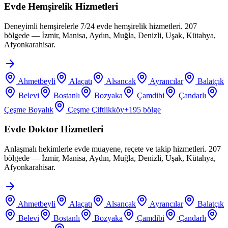
Evde Hemşirelik Hizmetleri
Deneyimli hemşirelerle 7/24 evde hemşirelik hizmetleri. 207
bölgede — İzmir, Manisa, Aydın, Muğla, Denizli, Uşak, Kütahya,
Afyonkarahisar.
Ahmetbeyli
Alaçatı
Alsancak
Ayrancılar
Balatçık
Belevi
Bostanlı
Bozyaka
Çamdibi
Çandarlı
Çeşme Boyalık
Çeşme Çiftlikköy
+
195
bölge
Evde Doktor Hizmetleri
Anlaşmalı hekimlerle evde muayene, reçete ve takip hizmetleri. 207
bölgede — İzmir, Manisa, Aydın, Muğla, Denizli, Uşak, Kütahya,
Afyonkarahisar.
Ahmetbeyli
Alaçatı
Alsancak
Ayrancılar
Balatçık
Belevi
Bostanlı
Bozyaka
Çamdibi
Çandarlı