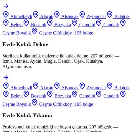
Ahmetbeyli
Alaçatı
Alsancak
Ayrancılar
Balatçık
Belevi
Bostanlı
Bozyaka
Çamdibi
Çandarlı
Çeşme Boyalık
Çeşme Çiftlikköy
+
195
bölge
Evde Kulak Delme
Steril tek kullanımlık malzeme ile kulak delme. 207 bölgede —
İzmir, Manisa, Aydın, Muğla, Denizli, Uşak, Kütahya,
Afyonkarahisar.
Ahmetbeyli
Alaçatı
Alsancak
Ayrancılar
Balatçık
Belevi
Bostanlı
Bozyaka
Çamdibi
Çandarlı
Çeşme Boyalık
Çeşme Çiftlikköy
+
195
bölge
Evde Kulak Yıkama
Profesyonel kulak temizliği ve buşon çıkarma. 207 bölgede —