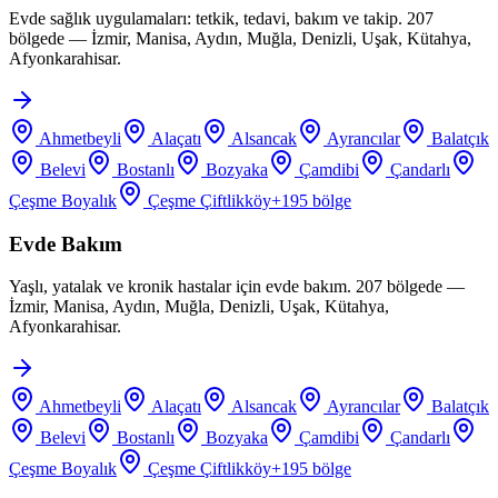
Evde sağlık uygulamaları: tetkik, tedavi, bakım ve takip. 207
bölgede — İzmir, Manisa, Aydın, Muğla, Denizli, Uşak, Kütahya,
Afyonkarahisar.
Ahmetbeyli
Alaçatı
Alsancak
Ayrancılar
Balatçık
Belevi
Bostanlı
Bozyaka
Çamdibi
Çandarlı
Çeşme Boyalık
Çeşme Çiftlikköy
+
195
bölge
Evde Bakım
Yaşlı, yatalak ve kronik hastalar için evde bakım. 207 bölgede —
İzmir, Manisa, Aydın, Muğla, Denizli, Uşak, Kütahya,
Afyonkarahisar.
Ahmetbeyli
Alaçatı
Alsancak
Ayrancılar
Balatçık
Belevi
Bostanlı
Bozyaka
Çamdibi
Çandarlı
Çeşme Boyalık
Çeşme Çiftlikköy
+
195
bölge