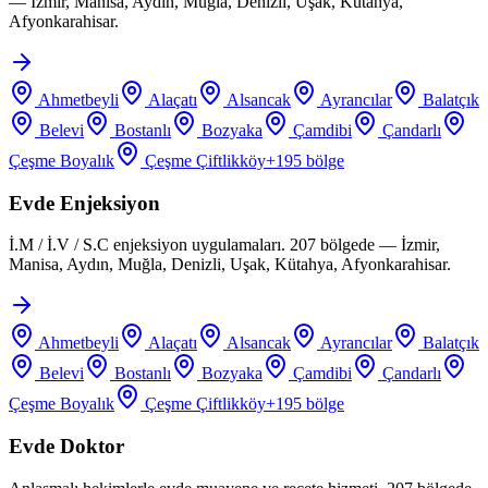
— İzmir, Manisa, Aydın, Muğla, Denizli, Uşak, Kütahya,
Afyonkarahisar.
Ahmetbeyli
Alaçatı
Alsancak
Ayrancılar
Balatçık
Belevi
Bostanlı
Bozyaka
Çamdibi
Çandarlı
Çeşme Boyalık
Çeşme Çiftlikköy
+
195
bölge
Evde Enjeksiyon
İ.M / İ.V / S.C enjeksiyon uygulamaları. 207 bölgede — İzmir,
Manisa, Aydın, Muğla, Denizli, Uşak, Kütahya, Afyonkarahisar.
Ahmetbeyli
Alaçatı
Alsancak
Ayrancılar
Balatçık
Belevi
Bostanlı
Bozyaka
Çamdibi
Çandarlı
Çeşme Boyalık
Çeşme Çiftlikköy
+
195
bölge
Evde Doktor