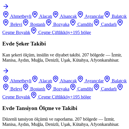
Ahmetbeyli
Alaçatı
Alsancak
Ayrancılar
Balatçık
Belevi
Bostanlı
Bozyaka
Çamdibi
Çandarlı
Çeşme Boyalık
Çeşme Çiftlikköy
+
195
bölge
Evde Şeker Takibi
Kan şekeri ölçüm, insülin ve diyabet takibi. 207 bölgede — İzmir,
Manisa, Aydın, Muğla, Denizli, Uşak, Kütahya, Afyonkarahisar.
Ahmetbeyli
Alaçatı
Alsancak
Ayrancılar
Balatçık
Belevi
Bostanlı
Bozyaka
Çamdibi
Çandarlı
Çeşme Boyalık
Çeşme Çiftlikköy
+
195
bölge
Evde Tansiyon Ölçme ve Takibi
Düzenli tansiyon ölçümü ve raporlama. 207 bölgede — İzmir,
Manisa, Aydın, Muğla, Denizli, Uşak, Kütahya, Afyonkarahisar.