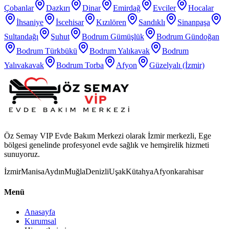
Çobanlar
Dazkırı
Dinar
Emirdağ
Evciler
Hocalar
İhsaniye
İscehisar
Kızılören
Sandıklı
Sinanpaşa
Sultandağı
Şuhut
Bodrum Gümüşlük
Bodrum Gündoğan
Bodrum Türkbükü
Bodrum Yalıkavak
Bodrum
Yalıvakavak
Bodrum Torba
Afyon
Güzelyalı (İzmir)
Öz Semay VIP Evde Bakım Merkezi olarak İzmir merkezli, Ege
bölgesi genelinde profesyonel evde sağlık ve hemşirelik hizmeti
sunuyoruz.
İzmir
Manisa
Aydın
Muğla
Denizli
Uşak
Kütahya
Afyonkarahisar
Menü
Anasayfa
Kurumsal