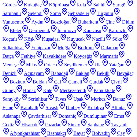
Gördes
Kırkağaç
Köprübaşı
Kula
Salihli
Sarıgöl
Saruhanlı
Selendi
Soma
Şehzadeler
Turgutlu
Yunusemre
Aydın
Bozdoğan
Buharkent
Çine
Didim
Efeler
Germencik
İncirliova
Karacasu
Karpuzlu
Koçarlı
Köşk
Kuşadası
Kuyucak
Nazilli
Söke
Sultanhisar
Yenipazar
Muğla
Bodrum
Dalaman
Datça
Fethiye
Kavaklıdere
Köyceğiz
Marmaris
Menteşe
Milas
Ortaca
Seydikemer
Ula
Yatağan
Denizli
Acıpayam
Babadağ
Baklan
Bekilli
Beyağaç
Bozkurt
Buldan
Çal
Çameli
Çardak
Çivril
Güney
Honaz
Kale
Merkezefendi
Pamukkale
Sarayköy
Serinhisar
Tavas
Uşak
Merkez
Banaz
Eşme
Karahallı
Sivaslı
Ulubey
Kütahya
Altıntaş
Aslanapa
Çavdarhisar
Domaniç
Dumlupınar
Emet
Gediz
Hisarcık
Pazarlar
Simav
Şaphane
Tavşanlı
Afyonkarahisar
Başmakçı
Bayat
Bolvadin
Çay