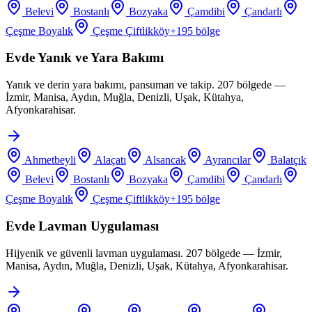
Belevi
Bostanlı
Bozyaka
Çamdibi
Çandarlı
Çeşme Boyalık
Çeşme Çiftlikköy
+
195
bölge
Evde Yanık ve Yara Bakımı
Yanık ve derin yara bakımı, pansuman ve takip. 207 bölgede —
İzmir, Manisa, Aydın, Muğla, Denizli, Uşak, Kütahya,
Afyonkarahisar.
Ahmetbeyli
Alaçatı
Alsancak
Ayrancılar
Balatçık
Belevi
Bostanlı
Bozyaka
Çamdibi
Çandarlı
Çeşme Boyalık
Çeşme Çiftlikköy
+
195
bölge
Evde Lavman Uygulaması
Hijyenik ve güvenli lavman uygulaması. 207 bölgede — İzmir,
Manisa, Aydın, Muğla, Denizli, Uşak, Kütahya, Afyonkarahisar.