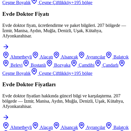
Çeşme Boyalık
Çeşme Çiftlikköy
+
195
bölge
Evde Doktor Fiyatı
Evde doktor fiyatı, ücretlendirme ve paket bilgileri. 207 bölgede —
İzmir, Manisa, Aydın, Muğla, Denizli, Uşak, Kütahya,
Afyonkarahisar.
Ahmetbeyli
Alaçatı
Alsancak
Ayrancılar
Balatçık
Belevi
Bostanlı
Bozyaka
Çamdibi
Çandarlı
Çeşme Boyalık
Çeşme Çiftlikköy
+
195
bölge
Evde Doktor Fiyatları
Evde doktor fiyatları hakkında güncel bilgi ve karşılaştırma. 207
bölgede — İzmir, Manisa, Aydın, Muğla, Denizli, Uşak, Kütahya,
Afyonkarahisar.
Ahmetbeyli
Alaçatı
Alsancak
Ayrancılar
Balatçık