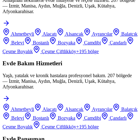
Anlaşmalı hekimlerle evde muayene ve reçete hizmeti. 207 bölgede
— İzmir, Manisa, Aydın, Muğla, Denizli, Uşak, Kütahya,
Afyonkarahisar.
Ahmetbeyli
Alaçatı
Alsancak
Ayrancılar
Balatçık
Belevi
Bostanlı
Bozyaka
Çamdibi
Çandarlı
Çeşme Boyalık
Çeşme Çiftlikköy
+
195
bölge
Evde Bakım Hizmetleri
Yaşlı, yatalak ve kronik hastalara profesyonel bakım. 207 bölgede
— İzmir, Manisa, Aydın, Muğla, Denizli, Uşak, Kütahya,
Afyonkarahisar.
Ahmetbeyli
Alaçatı
Alsancak
Ayrancılar
Balatçık
Belevi
Bostanlı
Bozyaka
Çamdibi
Çandarlı
Çeşme Boyalık
Çeşme Çiftlikköy
+
195
bölge
Evde Pansuman