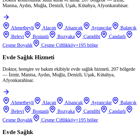
Manisa, Aydın, Muğla, Denizli, Uşak, Kütahya, Afyonkarahisar.
Ahmetbeyli
Alaçatı
Alsancak
Ayrancılar
Balatçık
Belevi
Bostanlı
Bozyaka
Çamdibi
Çandarlı
Çeşme Boyalık
Çeşme Çiftlikköy
+
195
bölge
Evde Sağlık Hizmeti
Doktor, hemşire ve bakım ekibiyle evde sağlık hizmeti. 207 bölgede
— İzmir, Manisa, Aydın, Muğla, Denizli, Uşak, Kütahya,
Afyonkarahisar.
Ahmetbeyli
Alaçatı
Alsancak
Ayrancılar
Balatçık
Belevi
Bostanlı
Bozyaka
Çamdibi
Çandarlı
Çeşme Boyalık
Çeşme Çiftlikköy
+
195
bölge
Evde Sağlık