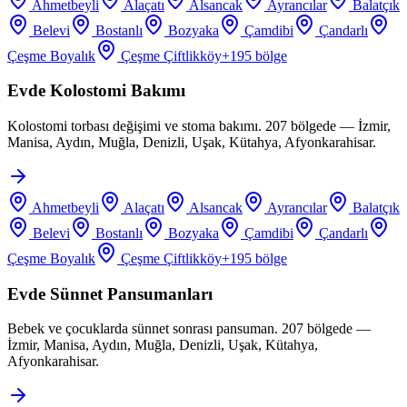
Ahmetbeyli
Alaçatı
Alsancak
Ayrancılar
Balatçık
Belevi
Bostanlı
Bozyaka
Çamdibi
Çandarlı
Çeşme Boyalık
Çeşme Çiftlikköy
+
195
bölge
Evde Kolostomi Bakımı
Kolostomi torbası değişimi ve stoma bakımı. 207 bölgede — İzmir,
Manisa, Aydın, Muğla, Denizli, Uşak, Kütahya, Afyonkarahisar.
Ahmetbeyli
Alaçatı
Alsancak
Ayrancılar
Balatçık
Belevi
Bostanlı
Bozyaka
Çamdibi
Çandarlı
Çeşme Boyalık
Çeşme Çiftlikköy
+
195
bölge
Evde Sünnet Pansumanları
Bebek ve çocuklarda sünnet sonrası pansuman. 207 bölgede —
İzmir, Manisa, Aydın, Muğla, Denizli, Uşak, Kütahya,
Afyonkarahisar.