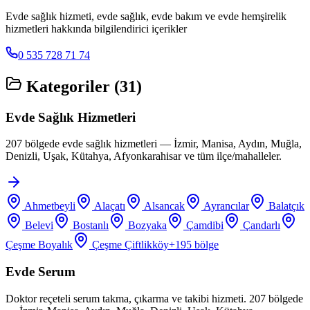
Evde sağlık hizmeti, evde sağlık, evde bakım ve evde hemşirelik
hizmetleri hakkında bilgilendirici içerikler
0 535 728 71 74
Kategoriler (
31
)
Evde Sağlık Hizmetleri
207 bölgede evde sağlık hizmetleri — İzmir, Manisa, Aydın, Muğla,
Denizli, Uşak, Kütahya, Afyonkarahisar ve tüm ilçe/mahalleler.
Ahmetbeyli
Alaçatı
Alsancak
Ayrancılar
Balatçık
Belevi
Bostanlı
Bozyaka
Çamdibi
Çandarlı
Çeşme Boyalık
Çeşme Çiftlikköy
+
195
bölge
Evde Serum
Doktor reçeteli serum takma, çıkarma ve takibi hizmeti. 207 bölgede