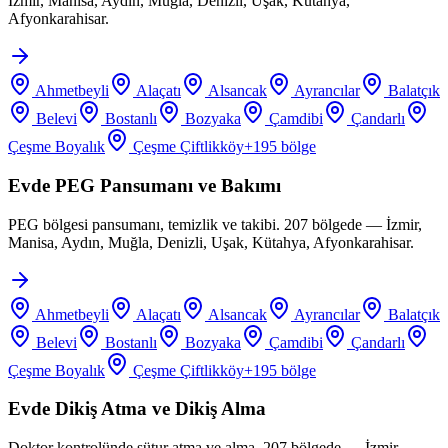
İzmir, Manisa, Aydın, Muğla, Denizli, Uşak, Kütahya,
Afyonkarahisar.
Ahmetbeyli
Alaçatı
Alsancak
Ayrancılar
Balatçık
Belevi
Bostanlı
Bozyaka
Çamdibi
Çandarlı
Çeşme Boyalık
Çeşme Çiftlikköy
+
195
bölge
Evde PEG Pansumanı ve Bakımı
PEG bölgesi pansumanı, temizlik ve takibi. 207 bölgede — İzmir,
Manisa, Aydın, Muğla, Denizli, Uşak, Kütahya, Afyonkarahisar.
Ahmetbeyli
Alaçatı
Alsancak
Ayrancılar
Balatçık
Belevi
Bostanlı
Bozyaka
Çamdibi
Çandarlı
Çeşme Boyalık
Çeşme Çiftlikköy
+
195
bölge
Evde Dikiş Atma ve Dikiş Alma
Doktor kontrolünde sütur atma ve alma. 207 bölgede — İzmir,