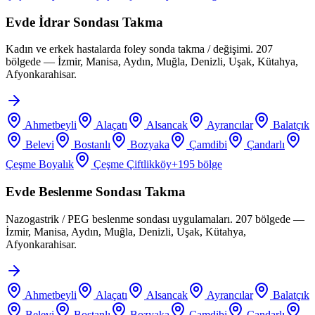
Evde İdrar Sondası Takma
Kadın ve erkek hastalarda foley sonda takma / değişimi. 207
bölgede — İzmir, Manisa, Aydın, Muğla, Denizli, Uşak, Kütahya,
Afyonkarahisar.
Ahmetbeyli
Alaçatı
Alsancak
Ayrancılar
Balatçık
Belevi
Bostanlı
Bozyaka
Çamdibi
Çandarlı
Çeşme Boyalık
Çeşme Çiftlikköy
+
195
bölge
Evde Beslenme Sondası Takma
Nazogastrik / PEG beslenme sondası uygulamaları. 207 bölgede —
İzmir, Manisa, Aydın, Muğla, Denizli, Uşak, Kütahya,
Afyonkarahisar.
Ahmetbeyli
Alaçatı
Alsancak
Ayrancılar
Balatçık
Belevi
Bostanlı
Bozyaka
Çamdibi
Çandarlı