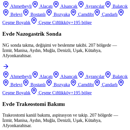
Ahmetbeyli
Alaçatı
Alsancak
Ayrancılar
Balatçık
Belevi
Bostanlı
Bozyaka
Çamdibi
Çandarlı
Çeşme Boyalık
Çeşme Çiftlikköy
+
195
bölge
Evde Nazogastrik Sonda
NG sonda takma, değişimi ve beslenme takibi. 207 bölgede —
İzmir, Manisa, Aydın, Muğla, Denizli, Uşak, Kütahya,
Afyonkarahisar.
Ahmetbeyli
Alaçatı
Alsancak
Ayrancılar
Balatçık
Belevi
Bostanlı
Bozyaka
Çamdibi
Çandarlı
Çeşme Boyalık
Çeşme Çiftlikköy
+
195
bölge
Evde Trakeostomi Bakımı
Trakeostomi kanül bakımı, aspirasyon ve takip. 207 bölgede —
İzmir, Manisa, Aydın, Muğla, Denizli, Uşak, Kütahya,
Afyonkarahisar.