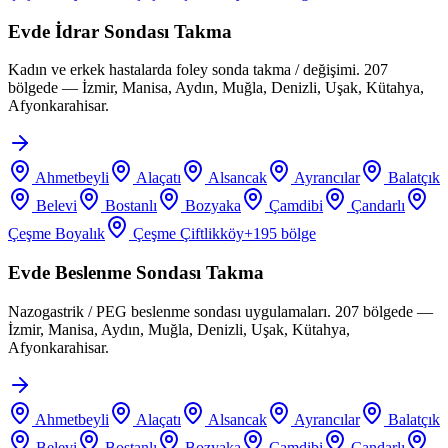
Evde İdrar Sondası Takma
Kadın ve erkek hastalarda foley sonda takma / değişimi. 207
bölgede — İzmir, Manisa, Aydın, Muğla, Denizli, Uşak, Kütahya,
Afyonkarahisar.
Ahmetbeyli
Alaçatı
Alsancak
Ayrancılar
Balatçık
Belevi
Bostanlı
Bozyaka
Çamdibi
Çandarlı
Çeşme Boyalık
Çeşme Çiftlikköy
+
195
bölge
Evde Beslenme Sondası Takma
Nazogastrik / PEG beslenme sondası uygulamaları. 207 bölgede —
İzmir, Manisa, Aydın, Muğla, Denizli, Uşak, Kütahya,
Afyonkarahisar.
Ahmetbeyli
Alaçatı
Alsancak
Ayrancılar
Balatçık
Belevi
Bostanlı
Bozyaka
Çamdibi
Çandarlı