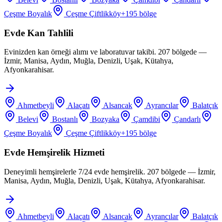
Çeşme Boyalık
Çeşme Çiftlikköy
+
195
bölge
Evde Kan Tahlili
Evinizden kan örneği alımı ve laboratuvar takibi. 207 bölgede —
İzmir, Manisa, Aydın, Muğla, Denizli, Uşak, Kütahya,
Afyonkarahisar.
Ahmetbeyli
Alaçatı
Alsancak
Ayrancılar
Balatçık
Belevi
Bostanlı
Bozyaka
Çamdibi
Çandarlı
Çeşme Boyalık
Çeşme Çiftlikköy
+
195
bölge
Evde Hemşirelik Hizmeti
Deneyimli hemşirelerle 7/24 evde hemşirelik. 207 bölgede — İzmir,
Manisa, Aydın, Muğla, Denizli, Uşak, Kütahya, Afyonkarahisar.
Ahmetbeyli
Alaçatı
Alsancak
Ayrancılar
Balatçık