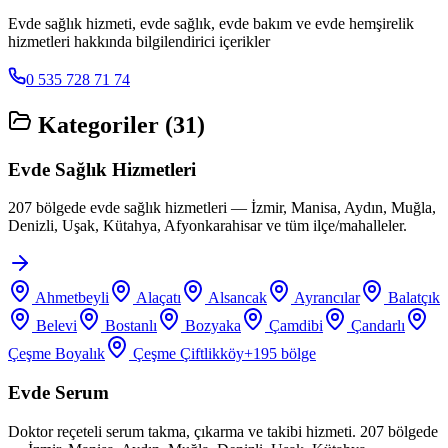
Evde sağlık hizmeti, evde sağlık, evde bakım ve evde hemşirelik
hizmetleri hakkında bilgilendirici içerikler
0 535 728 71 74
Kategoriler (
31
)
Evde Sağlık Hizmetleri
207 bölgede evde sağlık hizmetleri — İzmir, Manisa, Aydın, Muğla,
Denizli, Uşak, Kütahya, Afyonkarahisar ve tüm ilçe/mahalleler.
Ahmetbeyli
Alaçatı
Alsancak
Ayrancılar
Balatçık
Belevi
Bostanlı
Bozyaka
Çamdibi
Çandarlı
Çeşme Boyalık
Çeşme Çiftlikköy
+
195
bölge
Evde Serum
Doktor reçeteli serum takma, çıkarma ve takibi hizmeti. 207 bölgede