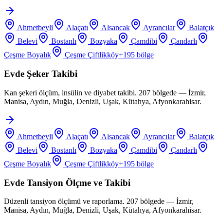
Ahmetbeyli
Alaçatı
Alsancak
Ayrancılar
Balatçık
Belevi
Bostanlı
Bozyaka
Çamdibi
Çandarlı
Çeşme Boyalık
Çeşme Çiftlikköy
+
195
bölge
Evde Şeker Takibi
Kan şekeri ölçüm, insülin ve diyabet takibi. 207 bölgede — İzmir,
Manisa, Aydın, Muğla, Denizli, Uşak, Kütahya, Afyonkarahisar.
Ahmetbeyli
Alaçatı
Alsancak
Ayrancılar
Balatçık
Belevi
Bostanlı
Bozyaka
Çamdibi
Çandarlı
Çeşme Boyalık
Çeşme Çiftlikköy
+
195
bölge
Evde Tansiyon Ölçme ve Takibi
Düzenli tansiyon ölçümü ve raporlama. 207 bölgede — İzmir,
Manisa, Aydın, Muğla, Denizli, Uşak, Kütahya, Afyonkarahisar.