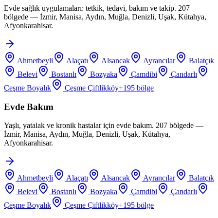
Evde sağlık uygulamaları: tetkik, tedavi, bakım ve takip. 207
bölgede — İzmir, Manisa, Aydın, Muğla, Denizli, Uşak, Kütahya,
Afyonkarahisar.
Ahmetbeyli
Alaçatı
Alsancak
Ayrancılar
Balatçık
Belevi
Bostanlı
Bozyaka
Çamdibi
Çandarlı
Çeşme Boyalık
Çeşme Çiftlikköy
+
195
bölge
Evde Bakım
Yaşlı, yatalak ve kronik hastalar için evde bakım. 207 bölgede —
İzmir, Manisa, Aydın, Muğla, Denizli, Uşak, Kütahya,
Afyonkarahisar.
Ahmetbeyli
Alaçatı
Alsancak
Ayrancılar
Balatçık
Belevi
Bostanlı
Bozyaka
Çamdibi
Çandarlı
Çeşme Boyalık
Çeşme Çiftlikköy
+
195
bölge