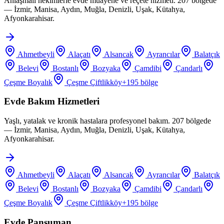
Anlaşmalı hekimlerle evde muayene ve reçete hizmeti. 207 bölgede
— İzmir, Manisa, Aydın, Muğla, Denizli, Uşak, Kütahya,
Afyonkarahisar.
Ahmetbeyli
Alaçatı
Alsancak
Ayrancılar
Balatçık
Belevi
Bostanlı
Bozyaka
Çamdibi
Çandarlı
Çeşme Boyalık
Çeşme Çiftlikköy
+
195
bölge
Evde Bakım Hizmetleri
Yaşlı, yatalak ve kronik hastalara profesyonel bakım. 207 bölgede
— İzmir, Manisa, Aydın, Muğla, Denizli, Uşak, Kütahya,
Afyonkarahisar.
Ahmetbeyli
Alaçatı
Alsancak
Ayrancılar
Balatçık
Belevi
Bostanlı
Bozyaka
Çamdibi
Çandarlı
Çeşme Boyalık
Çeşme Çiftlikköy
+
195
bölge
Evde Pansuman