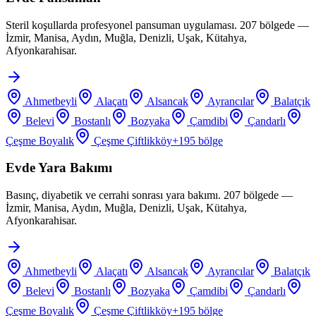
Steril koşullarda profesyonel pansuman uygulaması. 207 bölgede —
İzmir, Manisa, Aydın, Muğla, Denizli, Uşak, Kütahya,
Afyonkarahisar.
Ahmetbeyli
Alaçatı
Alsancak
Ayrancılar
Balatçık
Belevi
Bostanlı
Bozyaka
Çamdibi
Çandarlı
Çeşme Boyalık
Çeşme Çiftlikköy
+
195
bölge
Evde Yara Bakımı
Basınç, diyabetik ve cerrahi sonrası yara bakımı. 207 bölgede —
İzmir, Manisa, Aydın, Muğla, Denizli, Uşak, Kütahya,
Afyonkarahisar.
Ahmetbeyli
Alaçatı
Alsancak
Ayrancılar
Balatçık
Belevi
Bostanlı
Bozyaka
Çamdibi
Çandarlı
Çeşme Boyalık
Çeşme Çiftlikköy
+
195
bölge