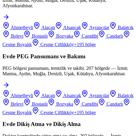
İzmir, Manisa, Aydın, Muğla, Denizli, Uşak, Kütahya,
Afyonkarahisar.
Ahmetbeyli
Alaçatı
Alsancak
Ayrancılar
Balatçık
Belevi
Bostanlı
Bozyaka
Çamdibi
Çandarlı
Çeşme Boyalık
Çeşme Çiftlikköy
+
195
bölge
Evde PEG Pansumanı ve Bakımı
PEG bölgesi pansumanı, temizlik ve takibi. 207 bölgede — İzmir,
Manisa, Aydın, Muğla, Denizli, Uşak, Kütahya, Afyonkarahisar.
Ahmetbeyli
Alaçatı
Alsancak
Ayrancılar
Balatçık
Belevi
Bostanlı
Bozyaka
Çamdibi
Çandarlı
Çeşme Boyalık
Çeşme Çiftlikköy
+
195
bölge
Evde Dikiş Atma ve Dikiş Alma
Doktor kontrolünde sütur atma ve alma. 207 bölgede — İzmir,