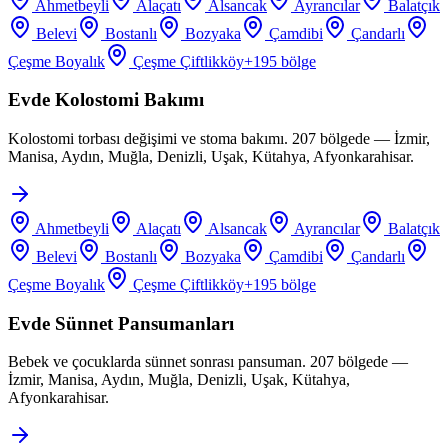
Ahmetbeyli
Alaçatı
Alsancak
Ayrancılar
Balatçık
Belevi
Bostanlı
Bozyaka
Çamdibi
Çandarlı
Çeşme Boyalık
Çeşme Çiftlikköy
+
195
bölge
Evde Kolostomi Bakımı
Kolostomi torbası değişimi ve stoma bakımı. 207 bölgede — İzmir,
Manisa, Aydın, Muğla, Denizli, Uşak, Kütahya, Afyonkarahisar.
Ahmetbeyli
Alaçatı
Alsancak
Ayrancılar
Balatçık
Belevi
Bostanlı
Bozyaka
Çamdibi
Çandarlı
Çeşme Boyalık
Çeşme Çiftlikköy
+
195
bölge
Evde Sünnet Pansumanları
Bebek ve çocuklarda sünnet sonrası pansuman. 207 bölgede —
İzmir, Manisa, Aydın, Muğla, Denizli, Uşak, Kütahya,
Afyonkarahisar.