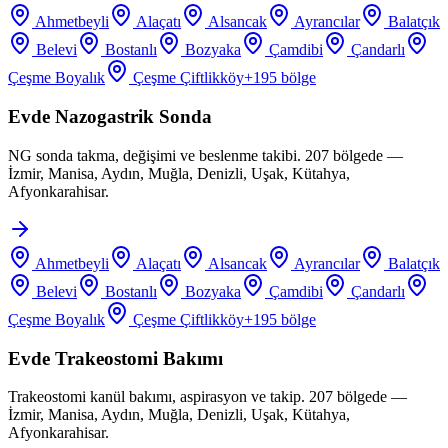
Ahmetbeyli
Alaçatı
Alsancak
Ayrancılar
Balatçık
Belevi
Bostanlı
Bozyaka
Çamdibi
Çandarlı
Çeşme Boyalık
Çeşme Çiftlikköy
+
195
bölge
Evde Nazogastrik Sonda
NG sonda takma, değişimi ve beslenme takibi. 207 bölgede —
İzmir, Manisa, Aydın, Muğla, Denizli, Uşak, Kütahya,
Afyonkarahisar.
Ahmetbeyli
Alaçatı
Alsancak
Ayrancılar
Balatçık
Belevi
Bostanlı
Bozyaka
Çamdibi
Çandarlı
Çeşme Boyalık
Çeşme Çiftlikköy
+
195
bölge
Evde Trakeostomi Bakımı
Trakeostomi kanül bakımı, aspirasyon ve takip. 207 bölgede —
İzmir, Manisa, Aydın, Muğla, Denizli, Uşak, Kütahya,
Afyonkarahisar.