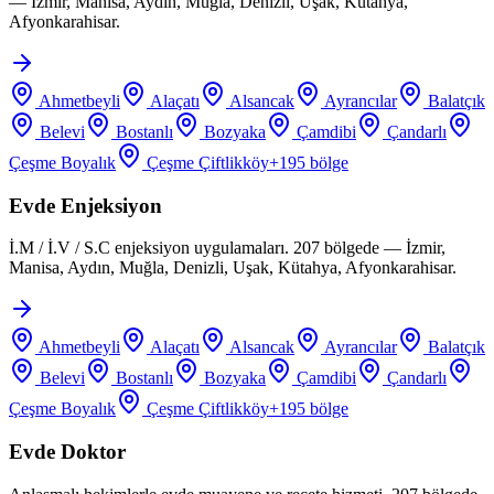
— İzmir, Manisa, Aydın, Muğla, Denizli, Uşak, Kütahya,
Afyonkarahisar.
Ahmetbeyli
Alaçatı
Alsancak
Ayrancılar
Balatçık
Belevi
Bostanlı
Bozyaka
Çamdibi
Çandarlı
Çeşme Boyalık
Çeşme Çiftlikköy
+
195
bölge
Evde Enjeksiyon
İ.M / İ.V / S.C enjeksiyon uygulamaları. 207 bölgede — İzmir,
Manisa, Aydın, Muğla, Denizli, Uşak, Kütahya, Afyonkarahisar.
Ahmetbeyli
Alaçatı
Alsancak
Ayrancılar
Balatçık
Belevi
Bostanlı
Bozyaka
Çamdibi
Çandarlı
Çeşme Boyalık
Çeşme Çiftlikköy
+
195
bölge
Evde Doktor