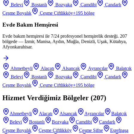
Belevi
Bostanlı
Bozyaka
Çamdibi
Çandarlı
Çeşme Boyalık
Çeşme Çiftlikköy
+
195
bölge
Evde Bakım Hemşiresi
Evde bakım hemşiresi ile 7/24 profesyonel hemşirelik desteği. 207
bölgede — İzmir, Manisa, Aydın, Muğla, Denizli, Uşak, Kütahya,
Afyonkarahisar.
Ahmetbeyli
Alaçatı
Alsancak
Ayrancılar
Balatçık
Belevi
Bostanlı
Bozyaka
Çamdibi
Çandarlı
Çeşme Boyalık
Çeşme Çiftlikköy
+
195
bölge
Hizmet Verdiğimiz Bölgeler (
207
)
Ahmetbeyli
Alaçatı
Alsancak
Ayrancılar
Balatçık
Belevi
Bostanlı
Bozyaka
Çamdibi
Çandarlı
Çeşme Boyalık
Çeşme Çiftlikköy
Çeşme Şifne
Eşrefpaşa