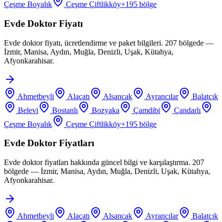
Çeşme Boyalık
Çeşme Çiftlikköy
+
195
bölge
Evde Doktor Fiyatı
Evde doktor fiyatı, ücretlendirme ve paket bilgileri. 207 bölgede —
İzmir, Manisa, Aydın, Muğla, Denizli, Uşak, Kütahya,
Afyonkarahisar.
Ahmetbeyli
Alaçatı
Alsancak
Ayrancılar
Balatçık
Belevi
Bostanlı
Bozyaka
Çamdibi
Çandarlı
Çeşme Boyalık
Çeşme Çiftlikköy
+
195
bölge
Evde Doktor Fiyatları
Evde doktor fiyatları hakkında güncel bilgi ve karşılaştırma. 207
bölgede — İzmir, Manisa, Aydın, Muğla, Denizli, Uşak, Kütahya,
Afyonkarahisar.
Ahmetbeyli
Alaçatı
Alsancak
Ayrancılar
Balatçık