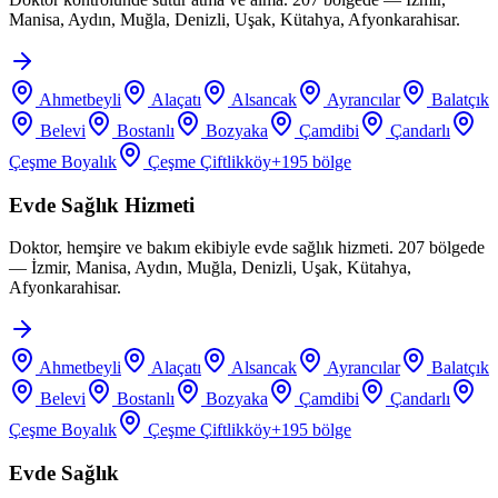
Manisa, Aydın, Muğla, Denizli, Uşak, Kütahya, Afyonkarahisar.
Ahmetbeyli
Alaçatı
Alsancak
Ayrancılar
Balatçık
Belevi
Bostanlı
Bozyaka
Çamdibi
Çandarlı
Çeşme Boyalık
Çeşme Çiftlikköy
+
195
bölge
Evde Sağlık Hizmeti
Doktor, hemşire ve bakım ekibiyle evde sağlık hizmeti. 207 bölgede
— İzmir, Manisa, Aydın, Muğla, Denizli, Uşak, Kütahya,
Afyonkarahisar.
Ahmetbeyli
Alaçatı
Alsancak
Ayrancılar
Balatçık
Belevi
Bostanlı
Bozyaka
Çamdibi
Çandarlı
Çeşme Boyalık
Çeşme Çiftlikköy
+
195
bölge
Evde Sağlık