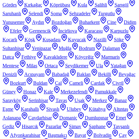
Gördes
Kırkağaç
Köprübaşı
Kula
Salihli
Sarıgöl
Saruhanlı
Selendi
Soma
Şehzadeler
Turgutlu
Yunusemre
Aydın
Bozdoğan
Buharkent
Çine
Didim
Efeler
Germencik
İncirliova
Karacasu
Karpuzlu
Koçarlı
Köşk
Kuşadası
Kuyucak
Nazilli
Söke
Sultanhisar
Yenipazar
Muğla
Bodrum
Dalaman
Datça
Fethiye
Kavaklıdere
Köyceğiz
Marmaris
Menteşe
Milas
Ortaca
Seydikemer
Ula
Yatağan
Denizli
Acıpayam
Babadağ
Baklan
Bekilli
Beyağaç
Bozkurt
Buldan
Çal
Çameli
Çardak
Çivril
Güney
Honaz
Kale
Merkezefendi
Pamukkale
Sarayköy
Serinhisar
Tavas
Uşak
Merkez
Banaz
Eşme
Karahallı
Sivaslı
Ulubey
Kütahya
Altıntaş
Aslanapa
Çavdarhisar
Domaniç
Dumlupınar
Emet
Gediz
Hisarcık
Pazarlar
Simav
Şaphane
Tavşanlı
Afyonkarahisar
Başmakçı
Bayat
Bolvadin
Çay