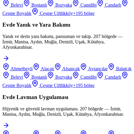
Belevi
Bostanlı
Bozyaka
Çamdibi
Çandarlı
Çeşme Boyalık
Çeşme Çiftlikköy
+
195
bölge
Evde Yanık ve Yara Bakımı
Yanık ve derin yara bakımı, pansuman ve takip. 207 bölgede —
İzmir, Manisa, Aydın, Muğla, Denizli, Uşak, Kütahya,
Afyonkarahisar.
Ahmetbeyli
Alaçatı
Alsancak
Ayrancılar
Balatçık
Belevi
Bostanlı
Bozyaka
Çamdibi
Çandarlı
Çeşme Boyalık
Çeşme Çiftlikköy
+
195
bölge
Evde Lavman Uygulaması
Hijyenik ve güvenli lavman uygulaması. 207 bölgede — İzmir,
Manisa, Aydın, Muğla, Denizli, Uşak, Kütahya, Afyonkarahisar.