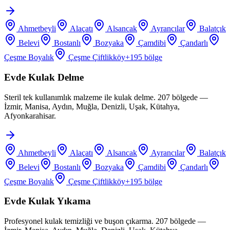
Ahmetbeyli
Alaçatı
Alsancak
Ayrancılar
Balatçık
Belevi
Bostanlı
Bozyaka
Çamdibi
Çandarlı
Çeşme Boyalık
Çeşme Çiftlikköy
+
195
bölge
Evde Kulak Delme
Steril tek kullanımlık malzeme ile kulak delme. 207 bölgede —
İzmir, Manisa, Aydın, Muğla, Denizli, Uşak, Kütahya,
Afyonkarahisar.
Ahmetbeyli
Alaçatı
Alsancak
Ayrancılar
Balatçık
Belevi
Bostanlı
Bozyaka
Çamdibi
Çandarlı
Çeşme Boyalık
Çeşme Çiftlikköy
+
195
bölge
Evde Kulak Yıkama
Profesyonel kulak temizliği ve buşon çıkarma. 207 bölgede —