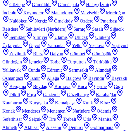
Göztepe
Gümüldür
Gümüşpala
Hatay (İzmir)
İnciraltı
Koyundere
Manavkuyu
Mavişehir
Mordoğan
Naldöken
Nergiz
Örnekköy
Özdere
Pınarbaşı
Reisdere
Sahilevleri (Narlıdere)
Sarnıç
Sasalı
Sığacık
Semikler
Şirinyer
Ulamış
Ulucak
Ulukent
Üçkuyular
Üçyol
Yamanlar
Yelki
Yeşilova
Yeşilyurt
Zeytinlik
Bitez
Dalyan
Gümbet
Gümüşlük
Gündoğan
İçmeler
Torba
Turgutreis
Türkbükü
Yalıkavak
Cunda
Edremit
Sarımsaklı
Altındağ
Osmangazi
İzmir
Aliağa
Balçova
Bayındır
Bayraklı
Bergama
Beydağ
Bornova
Buca
Çeşme
Çiğli
Dikili
Foça
Gaziemir
Güzelbahçe
Karabağlar
Karaburun
Karşıyaka
Kemalpaşa
Kınık
Kiraz
Konak
Menderes
Menemen
Narlıdere
Ödemiş
Seferihisar
Selçuk
Tire
Torbalı
Urla
Manisa
Ahmetli
Akhisar
Alaşehir
Demirci
Gölmarmara