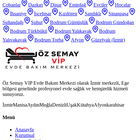
Çobanlar
Dazkırı
Dinar
Emirdağ
Evciler
Hocalar
İhsaniye
İscehisar
Kızılören
Sandıklı
Sinanpaşa
Sultandağı
Şuhut
Bodrum Gümüşlük
Bodrum Gündoğan
Bodrum Türkbükü
Bodrum Yalıkavak
Bodrum
Yalıvakavak
Bodrum Torba
Afyon
Güzelyalı (İzmir)
Öz Semay VIP Evde Bakım Merkezi olarak İzmir merkezli, Ege
bölgesi genelinde profesyonel evde sağlık ve hemşirelik hizmeti
sunuyoruz.
İzmir
Manisa
Aydın
Muğla
Denizli
Uşak
Kütahya
Afyonkarahisar
Menü
Anasayfa
Kurumsal