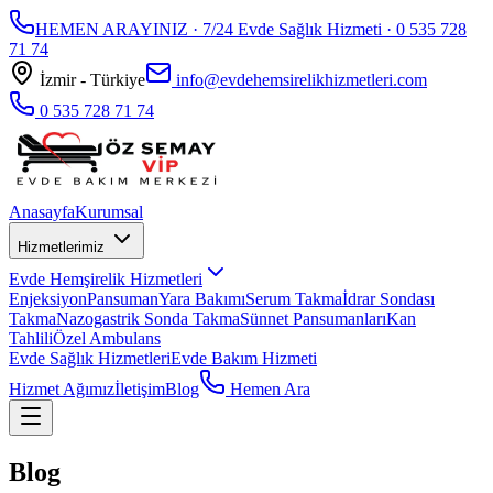
HEMEN ARAYINIZ · 7/24 Evde Sağlık Hizmeti ·
0 535 728
71 74
İzmir - Türkiye
info@evdehemsirelikhizmetleri.com
0 535 728 71 74
Anasayfa
Kurumsal
Hizmetlerimiz
Evde Hemşirelik Hizmetleri
Enjeksiyon
Pansuman
Yara Bakımı
Serum Takma
İdrar Sondası
Takma
Nazogastrik Sonda Takma
Sünnet Pansumanları
Kan
Tahlili
Özel Ambulans
Evde Sağlık Hizmetleri
Evde Bakım Hizmeti
Hizmet Ağımız
İletişim
Blog
Hemen Ara
Blog