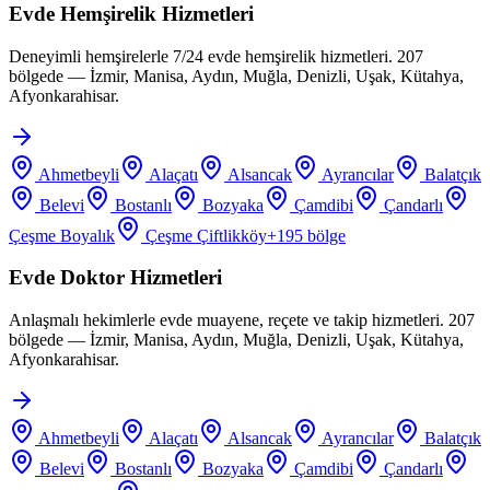
Evde Hemşirelik Hizmetleri
Deneyimli hemşirelerle 7/24 evde hemşirelik hizmetleri. 207
bölgede — İzmir, Manisa, Aydın, Muğla, Denizli, Uşak, Kütahya,
Afyonkarahisar.
Ahmetbeyli
Alaçatı
Alsancak
Ayrancılar
Balatçık
Belevi
Bostanlı
Bozyaka
Çamdibi
Çandarlı
Çeşme Boyalık
Çeşme Çiftlikköy
+
195
bölge
Evde Doktor Hizmetleri
Anlaşmalı hekimlerle evde muayene, reçete ve takip hizmetleri. 207
bölgede — İzmir, Manisa, Aydın, Muğla, Denizli, Uşak, Kütahya,
Afyonkarahisar.
Ahmetbeyli
Alaçatı
Alsancak
Ayrancılar
Balatçık
Belevi
Bostanlı
Bozyaka
Çamdibi
Çandarlı