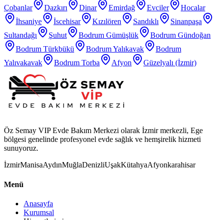
Çobanlar
Dazkırı
Dinar
Emirdağ
Evciler
Hocalar
İhsaniye
İscehisar
Kızılören
Sandıklı
Sinanpaşa
Sultandağı
Şuhut
Bodrum Gümüşlük
Bodrum Gündoğan
Bodrum Türkbükü
Bodrum Yalıkavak
Bodrum
Yalıvakavak
Bodrum Torba
Afyon
Güzelyalı (İzmir)
Öz Semay VIP Evde Bakım Merkezi olarak İzmir merkezli, Ege
bölgesi genelinde profesyonel evde sağlık ve hemşirelik hizmeti
sunuyoruz.
İzmir
Manisa
Aydın
Muğla
Denizli
Uşak
Kütahya
Afyonkarahisar
Menü
Anasayfa
Kurumsal