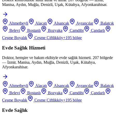
Manisa, Aydın, Muğla, Denizli, Uşak, Kütahya, Afyonkarahisar.
Ahmetbeyli
Alaçatı
Alsancak
Ayrancılar
Balatçık
Belevi
Bostanlı
Bozyaka
Çamdibi
Çandarlı
Çeşme Boyalık
Çeşme Çiftlikköy
+
195
bölge
Evde Sağlık Hizmeti
Doktor, hemşire ve bakım ekibiyle evde sağlık hizmeti. 207 bölgede
— İzmir, Manisa, Aydın, Muğla, Denizli, Uşak, Kütahya,
Afyonkarahisar.
Ahmetbeyli
Alaçatı
Alsancak
Ayrancılar
Balatçık
Belevi
Bostanlı
Bozyaka
Çamdibi
Çandarlı
Çeşme Boyalık
Çeşme Çiftlikköy
+
195
bölge
Evde Sağlık