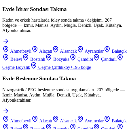
Evde İdrar Sondası Takma
Kadın ve erkek hastalarda foley sonda takma / değişimi. 207
bölgede — İzmir, Manisa, Aydın, Muğla, Denizli, Uşak, Kütahya,
Afyonkarahisar.
Ahmetbeyli
Alaçatı
Alsancak
Ayrancılar
Balatçık
Belevi
Bostanlı
Bozyaka
Çamdibi
Çandarlı
Çeşme Boyalık
Çeşme Çiftlikköy
+
195
bölge
Evde Beslenme Sondası Takma
Nazogastrik / PEG beslenme sondası uygulamaları. 207 bölgede —
İzmir, Manisa, Aydın, Muğla, Denizli, Uşak, Kütahya,
Afyonkarahisar.
Ahmetbeyli
Alaçatı
Alsancak
Ayrancılar
Balatçık
Belevi
Bostanlı
Bozyaka
Çamdibi
Çandarlı