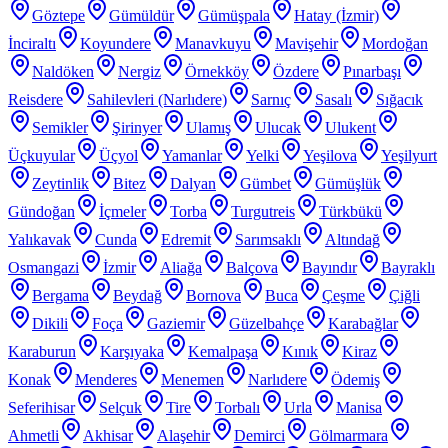
Göztepe
Gümüldür
Gümüşpala
Hatay (İzmir)
İnciraltı
Koyundere
Manavkuyu
Mavişehir
Mordoğan
Naldöken
Nergiz
Örnekköy
Özdere
Pınarbaşı
Reisdere
Sahilevleri (Narlıdere)
Sarnıç
Sasalı
Sığacık
Semikler
Şirinyer
Ulamış
Ulucak
Ulukent
Üçkuyular
Üçyol
Yamanlar
Yelki
Yeşilova
Yeşilyurt
Zeytinlik
Bitez
Dalyan
Gümbet
Gümüşlük
Gündoğan
İçmeler
Torba
Turgutreis
Türkbükü
Yalıkavak
Cunda
Edremit
Sarımsaklı
Altındağ
Osmangazi
İzmir
Aliağa
Balçova
Bayındır
Bayraklı
Bergama
Beydağ
Bornova
Buca
Çeşme
Çiğli
Dikili
Foça
Gaziemir
Güzelbahçe
Karabağlar
Karaburun
Karşıyaka
Kemalpaşa
Kınık
Kiraz
Konak
Menderes
Menemen
Narlıdere
Ödemiş
Seferihisar
Selçuk
Tire
Torbalı
Urla
Manisa
Ahmetli
Akhisar
Alaşehir
Demirci
Gölmarmara