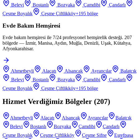
Belevi
Bostanlı
Bozyaka
Çamdibi
Çandarlı
Çeşme Boyalık
Çeşme Çiftlikköy
+
195
bölge
Evde Bakım Hemşiresi
Evde bakım hemşiresi ile 7/24 profesyonel hemşirelik desteği. 207
bölgede — İzmir, Manisa, Aydın, Muğla, Denizli, Uşak, Kütahya,
Afyonkarahisar.
Ahmetbeyli
Alaçatı
Alsancak
Ayrancılar
Balatçık
Belevi
Bostanlı
Bozyaka
Çamdibi
Çandarlı
Çeşme Boyalık
Çeşme Çiftlikköy
+
195
bölge
Hizmet Verdiğimiz Bölgeler (
207
)
Ahmetbeyli
Alaçatı
Alsancak
Ayrancılar
Balatçık
Belevi
Bostanlı
Bozyaka
Çamdibi
Çandarlı
Çeşme Boyalık
Çeşme Çiftlikköy
Çeşme Şifne
Eşrefpaşa