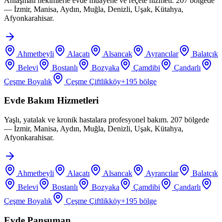
Anlaşmalı hekimlerle evde muayene ve reçete hizmeti. 207 bölgede
— İzmir, Manisa, Aydın, Muğla, Denizli, Uşak, Kütahya,
Afyonkarahisar.
Ahmetbeyli
Alaçatı
Alsancak
Ayrancılar
Balatçık
Belevi
Bostanlı
Bozyaka
Çamdibi
Çandarlı
Çeşme Boyalık
Çeşme Çiftlikköy
+
195
bölge
Evde Bakım Hizmetleri
Yaşlı, yatalak ve kronik hastalara profesyonel bakım. 207 bölgede
— İzmir, Manisa, Aydın, Muğla, Denizli, Uşak, Kütahya,
Afyonkarahisar.
Ahmetbeyli
Alaçatı
Alsancak
Ayrancılar
Balatçık
Belevi
Bostanlı
Bozyaka
Çamdibi
Çandarlı
Çeşme Boyalık
Çeşme Çiftlikköy
+
195
bölge
Evde Pansuman