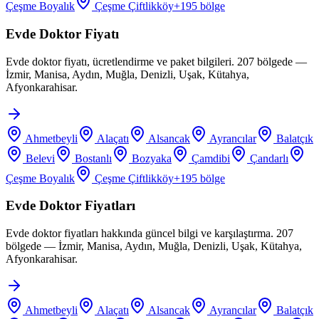
Çeşme Boyalık
Çeşme Çiftlikköy
+
195
bölge
Evde Doktor Fiyatı
Evde doktor fiyatı, ücretlendirme ve paket bilgileri. 207 bölgede —
İzmir, Manisa, Aydın, Muğla, Denizli, Uşak, Kütahya,
Afyonkarahisar.
Ahmetbeyli
Alaçatı
Alsancak
Ayrancılar
Balatçık
Belevi
Bostanlı
Bozyaka
Çamdibi
Çandarlı
Çeşme Boyalık
Çeşme Çiftlikköy
+
195
bölge
Evde Doktor Fiyatları
Evde doktor fiyatları hakkında güncel bilgi ve karşılaştırma. 207
bölgede — İzmir, Manisa, Aydın, Muğla, Denizli, Uşak, Kütahya,
Afyonkarahisar.
Ahmetbeyli
Alaçatı
Alsancak
Ayrancılar
Balatçık