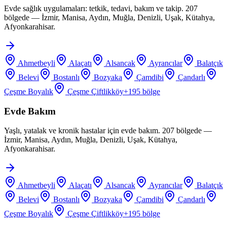
Evde sağlık uygulamaları: tetkik, tedavi, bakım ve takip. 207
bölgede — İzmir, Manisa, Aydın, Muğla, Denizli, Uşak, Kütahya,
Afyonkarahisar.
Ahmetbeyli
Alaçatı
Alsancak
Ayrancılar
Balatçık
Belevi
Bostanlı
Bozyaka
Çamdibi
Çandarlı
Çeşme Boyalık
Çeşme Çiftlikköy
+
195
bölge
Evde Bakım
Yaşlı, yatalak ve kronik hastalar için evde bakım. 207 bölgede —
İzmir, Manisa, Aydın, Muğla, Denizli, Uşak, Kütahya,
Afyonkarahisar.
Ahmetbeyli
Alaçatı
Alsancak
Ayrancılar
Balatçık
Belevi
Bostanlı
Bozyaka
Çamdibi
Çandarlı
Çeşme Boyalık
Çeşme Çiftlikköy
+
195
bölge