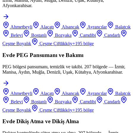
İzmir, Manisa, Aydın, Muğla, Denizli, Uşak, Kütahya,
Afyonkarahisar.
Ahmetbeyli
Alaçatı
Alsancak
Ayrancılar
Balatçık
Belevi
Bostanlı
Bozyaka
Çamdibi
Çandarlı
Çeşme Boyalık
Çeşme Çiftlikköy
+
195
bölge
Evde PEG Pansumanı ve Bakımı
PEG bölgesi pansumanı, temizlik ve takibi. 207 bölgede — İzmir,
Manisa, Aydın, Muğla, Denizli, Uşak, Kütahya, Afyonkarahisar.
Ahmetbeyli
Alaçatı
Alsancak
Ayrancılar
Balatçık
Belevi
Bostanlı
Bozyaka
Çamdibi
Çandarlı
Çeşme Boyalık
Çeşme Çiftlikköy
+
195
bölge
Evde Dikiş Atma ve Dikiş Alma
Doktor kontrolünde sütur atma ve alma. 207 bölgede — İzmir,