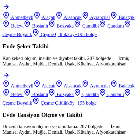
Ahmetbeyli
Alaçatı
Alsancak
Ayrancılar
Balatçık
Belevi
Bostanlı
Bozyaka
Çamdibi
Çandarlı
Çeşme Boyalık
Çeşme Çiftlikköy
+
195
bölge
Evde Şeker Takibi
Kan şekeri ölçüm, insülin ve diyabet takibi. 207 bölgede — İzmir,
Manisa, Aydın, Muğla, Denizli, Uşak, Kütahya, Afyonkarahisar.
Ahmetbeyli
Alaçatı
Alsancak
Ayrancılar
Balatçık
Belevi
Bostanlı
Bozyaka
Çamdibi
Çandarlı
Çeşme Boyalık
Çeşme Çiftlikköy
+
195
bölge
Evde Tansiyon Ölçme ve Takibi
Düzenli tansiyon ölçümü ve raporlama. 207 bölgede — İzmir,
Manisa, Aydın, Muğla, Denizli, Uşak, Kütahya, Afyonkarahisar.