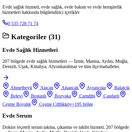
Evde sağlık hizmeti, evde sağlık, evde bakım ve evde hemşirelik
hizmetleri hakkında bilgilendirici içerikler
0 535 728 71 74
Kategoriler (
31
)
Evde Sağlık Hizmetleri
207 bölgede evde sağlık hizmetleri — İzmir, Manisa, Aydın, Muğla,
Denizli, Uşak, Kütahya, Afyonkarahisar ve tüm ilçe/mahalleler.
Ahmetbeyli
Alaçatı
Alsancak
Ayrancılar
Balatçık
Belevi
Bostanlı
Bozyaka
Çamdibi
Çandarlı
Çeşme Boyalık
Çeşme Çiftlikköy
+
195
bölge
Evde Serum
Doktor reçeteli serum takma, çıkarma ve takibi hizmeti. 207 bölgede