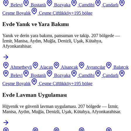
Belevi
Bostanlı
Bozyaka
Çamdibi
Çandarlı
Çeşme Boyalık
Çeşme Çiftlikköy
+
195
bölge
Evde Yanık ve Yara Bakımı
Yanık ve derin yara bakımı, pansuman ve takip. 207 bölgede —
İzmir, Manisa, Aydın, Muğla, Denizli, Uşak, Kütahya,
Afyonkarahisar.
Ahmetbeyli
Alaçatı
Alsancak
Ayrancılar
Balatçık
Belevi
Bostanlı
Bozyaka
Çamdibi
Çandarlı
Çeşme Boyalık
Çeşme Çiftlikköy
+
195
bölge
Evde Lavman Uygulaması
Hijyenik ve güvenli lavman uygulaması. 207 bölgede — İzmir,
Manisa, Aydın, Muğla, Denizli, Uşak, Kütahya, Afyonkarahisar.