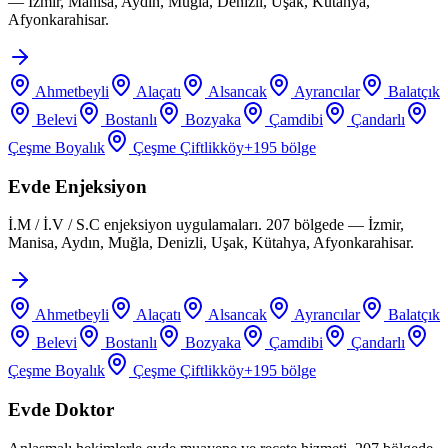
— İzmir, Manisa, Aydın, Muğla, Denizli, Uşak, Kütahya,
Afyonkarahisar.
Ahmetbeyli
Alaçatı
Alsancak
Ayrancılar
Balatçık
Belevi
Bostanlı
Bozyaka
Çamdibi
Çandarlı
Çeşme Boyalık
Çeşme Çiftlikköy
+
195
bölge
Evde Enjeksiyon
İ.M / İ.V / S.C enjeksiyon uygulamaları. 207 bölgede — İzmir,
Manisa, Aydın, Muğla, Denizli, Uşak, Kütahya, Afyonkarahisar.
Ahmetbeyli
Alaçatı
Alsancak
Ayrancılar
Balatçık
Belevi
Bostanlı
Bozyaka
Çamdibi
Çandarlı
Çeşme Boyalık
Çeşme Çiftlikköy
+
195
bölge
Evde Doktor