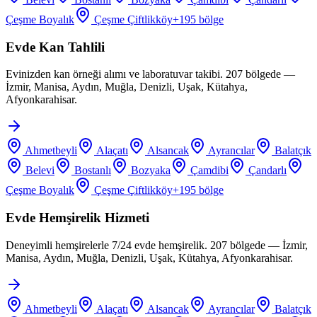
Çeşme Boyalık
Çeşme Çiftlikköy
+
195
bölge
Evde Kan Tahlili
Evinizden kan örneği alımı ve laboratuvar takibi. 207 bölgede —
İzmir, Manisa, Aydın, Muğla, Denizli, Uşak, Kütahya,
Afyonkarahisar.
Ahmetbeyli
Alaçatı
Alsancak
Ayrancılar
Balatçık
Belevi
Bostanlı
Bozyaka
Çamdibi
Çandarlı
Çeşme Boyalık
Çeşme Çiftlikköy
+
195
bölge
Evde Hemşirelik Hizmeti
Deneyimli hemşirelerle 7/24 evde hemşirelik. 207 bölgede — İzmir,
Manisa, Aydın, Muğla, Denizli, Uşak, Kütahya, Afyonkarahisar.
Ahmetbeyli
Alaçatı
Alsancak
Ayrancılar
Balatçık