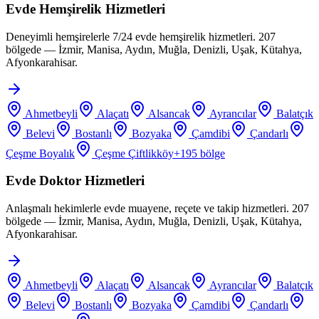
Evde Hemşirelik Hizmetleri
Deneyimli hemşirelerle 7/24 evde hemşirelik hizmetleri. 207
bölgede — İzmir, Manisa, Aydın, Muğla, Denizli, Uşak, Kütahya,
Afyonkarahisar.
Ahmetbeyli
Alaçatı
Alsancak
Ayrancılar
Balatçık
Belevi
Bostanlı
Bozyaka
Çamdibi
Çandarlı
Çeşme Boyalık
Çeşme Çiftlikköy
+
195
bölge
Evde Doktor Hizmetleri
Anlaşmalı hekimlerle evde muayene, reçete ve takip hizmetleri. 207
bölgede — İzmir, Manisa, Aydın, Muğla, Denizli, Uşak, Kütahya,
Afyonkarahisar.
Ahmetbeyli
Alaçatı
Alsancak
Ayrancılar
Balatçık
Belevi
Bostanlı
Bozyaka
Çamdibi
Çandarlı