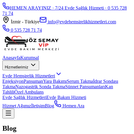
HEMEN ARAYINIZ · 7/24 Evde Sağlık Hizmeti ·
0 535 728
71 74
İzmir - Türkiye
info@evdehemsirelikhizmetleri.com
0 535 728 71 74
Anasayfa
Kurumsal
Hizmetlerimiz
Evde Hemşirelik Hizmetleri
Enjeksiyon
Pansuman
Yara Bakımı
Serum Takma
İdrar Sondası
Takma
Nazogastrik Sonda Takma
Sünnet Pansumanları
Kan
Tahlili
Özel Ambulans
Evde Sağlık Hizmetleri
Evde Bakım Hizmeti
Hizmet Ağımız
İletişim
Blog
Hemen Ara
Blog