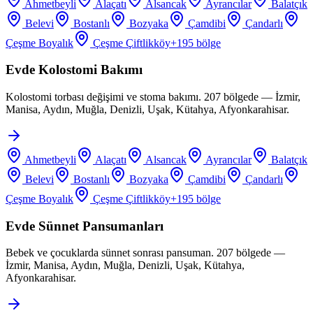
Ahmetbeyli
Alaçatı
Alsancak
Ayrancılar
Balatçık
Belevi
Bostanlı
Bozyaka
Çamdibi
Çandarlı
Çeşme Boyalık
Çeşme Çiftlikköy
+
195
bölge
Evde Kolostomi Bakımı
Kolostomi torbası değişimi ve stoma bakımı. 207 bölgede — İzmir,
Manisa, Aydın, Muğla, Denizli, Uşak, Kütahya, Afyonkarahisar.
Ahmetbeyli
Alaçatı
Alsancak
Ayrancılar
Balatçık
Belevi
Bostanlı
Bozyaka
Çamdibi
Çandarlı
Çeşme Boyalık
Çeşme Çiftlikköy
+
195
bölge
Evde Sünnet Pansumanları
Bebek ve çocuklarda sünnet sonrası pansuman. 207 bölgede —
İzmir, Manisa, Aydın, Muğla, Denizli, Uşak, Kütahya,
Afyonkarahisar.