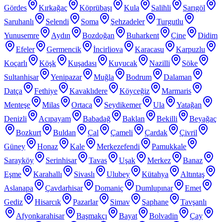
Gördes
Kırkağaç
Köprübaşı
Kula
Salihli
Sarıgöl
Saruhanlı
Selendi
Soma
Şehzadeler
Turgutlu
Yunusemre
Aydın
Bozdoğan
Buharkent
Çine
Didim
Efeler
Germencik
İncirliova
Karacasu
Karpuzlu
Koçarlı
Köşk
Kuşadası
Kuyucak
Nazilli
Söke
Sultanhisar
Yenipazar
Muğla
Bodrum
Dalaman
Datça
Fethiye
Kavaklıdere
Köyceğiz
Marmaris
Menteşe
Milas
Ortaca
Seydikemer
Ula
Yatağan
Denizli
Acıpayam
Babadağ
Baklan
Bekilli
Beyağaç
Bozkurt
Buldan
Çal
Çameli
Çardak
Çivril
Güney
Honaz
Kale
Merkezefendi
Pamukkale
Sarayköy
Serinhisar
Tavas
Uşak
Merkez
Banaz
Eşme
Karahallı
Sivaslı
Ulubey
Kütahya
Altıntaş
Aslanapa
Çavdarhisar
Domaniç
Dumlupınar
Emet
Gediz
Hisarcık
Pazarlar
Simav
Şaphane
Tavşanlı
Afyonkarahisar
Başmakçı
Bayat
Bolvadin
Çay