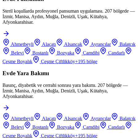
Steril koşullarda profesyonel pansuman uygulaması. 207 bölgede —
İzmir, Manisa, Aydın, Muğla, Denizli, Uşak, Kütahya,
Afyonkarahisar.
Ahmetbeyli
Alaçatı
Alsancak
Ayrancılar
Balatçık
Belevi
Bostanlı
Bozyaka
Çamdibi
Çandarlı
Çeşme Boyalık
Çeşme Çiftlikköy
+
195
bölge
Evde Yara Bakımı
Basınç, diyabetik ve cerrahi sonrası yara bakımı. 207 bölgede —
İzmir, Manisa, Aydın, Muğla, Denizli, Uşak, Kütahya,
Afyonkarahisar.
Ahmetbeyli
Alaçatı
Alsancak
Ayrancılar
Balatçık
Belevi
Bostanlı
Bozyaka
Çamdibi
Çandarlı
Çeşme Boyalık
Çeşme Çiftlikköy
+
195
bölge