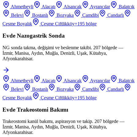
Ahmetbeyli
Alaçatı
Alsancak
Ayrancılar
Balatçık
Belevi
Bostanlı
Bozyaka
Çamdibi
Çandarlı
Çeşme Boyalık
Çeşme Çiftlikköy
+
195
bölge
Evde Nazogastrik Sonda
NG sonda takma, değişimi ve beslenme takibi. 207 bölgede —
İzmir, Manisa, Aydın, Muğla, Denizli, Uşak, Kütahya,
Afyonkarahisar.
Ahmetbeyli
Alaçatı
Alsancak
Ayrancılar
Balatçık
Belevi
Bostanlı
Bozyaka
Çamdibi
Çandarlı
Çeşme Boyalık
Çeşme Çiftlikköy
+
195
bölge
Evde Trakeostomi Bakımı
Trakeostomi kanül bakımı, aspirasyon ve takip. 207 bölgede —
İzmir, Manisa, Aydın, Muğla, Denizli, Uşak, Kütahya,
Afyonkarahisar.