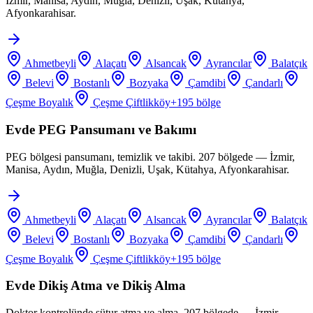
İzmir, Manisa, Aydın, Muğla, Denizli, Uşak, Kütahya,
Afyonkarahisar.
Ahmetbeyli
Alaçatı
Alsancak
Ayrancılar
Balatçık
Belevi
Bostanlı
Bozyaka
Çamdibi
Çandarlı
Çeşme Boyalık
Çeşme Çiftlikköy
+
195
bölge
Evde PEG Pansumanı ve Bakımı
PEG bölgesi pansumanı, temizlik ve takibi. 207 bölgede — İzmir,
Manisa, Aydın, Muğla, Denizli, Uşak, Kütahya, Afyonkarahisar.
Ahmetbeyli
Alaçatı
Alsancak
Ayrancılar
Balatçık
Belevi
Bostanlı
Bozyaka
Çamdibi
Çandarlı
Çeşme Boyalık
Çeşme Çiftlikköy
+
195
bölge
Evde Dikiş Atma ve Dikiş Alma
Doktor kontrolünde sütur atma ve alma. 207 bölgede — İzmir,