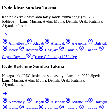
Evde İdrar Sondası Takma
Kadın ve erkek hastalarda foley sonda takma / değişimi. 207
bölgede — İzmir, Manisa, Aydın, Muğla, Denizli, Uşak, Kütahya,
Afyonkarahisar.
Ahmetbeyli
Alaçatı
Alsancak
Ayrancılar
Balatçık
Belevi
Bostanlı
Bozyaka
Çamdibi
Çandarlı
Çeşme Boyalık
Çeşme Çiftlikköy
+
195
bölge
Evde Beslenme Sondası Takma
Nazogastrik / PEG beslenme sondası uygulamaları. 207 bölgede —
İzmir, Manisa, Aydın, Muğla, Denizli, Uşak, Kütahya,
Afyonkarahisar.
Ahmetbeyli
Alaçatı
Alsancak
Ayrancılar
Balatçık
Belevi
Bostanlı
Bozyaka
Çamdibi
Çandarlı