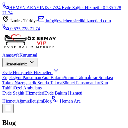
HEMEN ARAYINIZ · 7/24 Evde Sağlık Hizmeti ·
0 535 728
71 74
İzmir - Türkiye
info@evdehemsirelikhizmetleri.com
0 535 728 71 74
Anasayfa
Kurumsal
Hizmetlerimiz
Evde Hemşirelik Hizmetleri
Enjeksiyon
Pansuman
Yara Bakımı
Serum Takma
İdrar Sondası
Takma
Nazogastrik Sonda Takma
Sünnet Pansumanları
Kan
Tahlili
Özel Ambulans
Evde Sağlık Hizmetleri
Evde Bakım Hizmeti
Hizmet Ağımız
İletişim
Blog
Hemen Ara
Blog