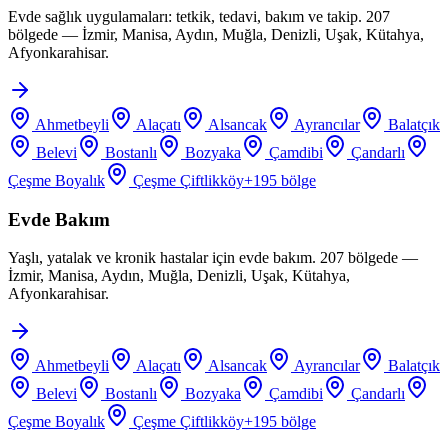
Evde sağlık uygulamaları: tetkik, tedavi, bakım ve takip. 207
bölgede — İzmir, Manisa, Aydın, Muğla, Denizli, Uşak, Kütahya,
Afyonkarahisar.
Ahmetbeyli
Alaçatı
Alsancak
Ayrancılar
Balatçık
Belevi
Bostanlı
Bozyaka
Çamdibi
Çandarlı
Çeşme Boyalık
Çeşme Çiftlikköy
+
195
bölge
Evde Bakım
Yaşlı, yatalak ve kronik hastalar için evde bakım. 207 bölgede —
İzmir, Manisa, Aydın, Muğla, Denizli, Uşak, Kütahya,
Afyonkarahisar.
Ahmetbeyli
Alaçatı
Alsancak
Ayrancılar
Balatçık
Belevi
Bostanlı
Bozyaka
Çamdibi
Çandarlı
Çeşme Boyalık
Çeşme Çiftlikköy
+
195
bölge