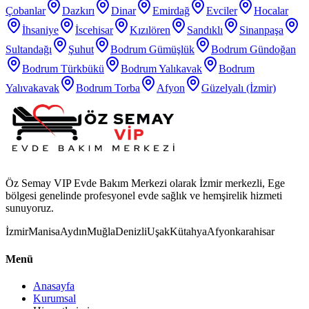
Çobanlar
Dazkırı
Dinar
Emirdağ
Evciler
Hocalar
İhsaniye
İscehisar
Kızılören
Sandıklı
Sinanpaşa
Sultandağı
Şuhut
Bodrum Gümüşlük
Bodrum Gündoğan
Bodrum Türkbükü
Bodrum Yalıkavak
Bodrum
Yalıvakavak
Bodrum Torba
Afyon
Güzelyalı (İzmir)
Öz Semay VIP Evde Bakım Merkezi olarak İzmir merkezli, Ege
bölgesi genelinde profesyonel evde sağlık ve hemşirelik hizmeti
sunuyoruz.
İzmir
Manisa
Aydın
Muğla
Denizli
Uşak
Kütahya
Afyonkarahisar
Menü
Anasayfa
Kurumsal