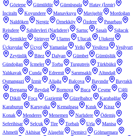
Göztepe
Gümüldür
Gümüşpala
Hatay (İzmir)
İnciraltı
Koyundere
Manavkuyu
Mavişehir
Mordoğan
Naldöken
Nergiz
Örnekköy
Özdere
Pınarbaşı
Reisdere
Sahilevleri (Narlıdere)
Sarnıç
Sasalı
Sığacık
Semikler
Şirinyer
Ulamış
Ulucak
Ulukent
Üçkuyular
Üçyol
Yamanlar
Yelki
Yeşilova
Yeşilyurt
Zeytinlik
Bitez
Dalyan
Gümbet
Gümüşlük
Gündoğan
İçmeler
Torba
Turgutreis
Türkbükü
Yalıkavak
Cunda
Edremit
Sarımsaklı
Altındağ
Osmangazi
İzmir
Aliağa
Balçova
Bayındır
Bayraklı
Bergama
Beydağ
Bornova
Buca
Çeşme
Çiğli
Dikili
Foça
Gaziemir
Güzelbahçe
Karabağlar
Karaburun
Karşıyaka
Kemalpaşa
Kınık
Kiraz
Konak
Menderes
Menemen
Narlıdere
Ödemiş
Seferihisar
Selçuk
Tire
Torbalı
Urla
Manisa
Ahmetli
Akhisar
Alaşehir
Demirci
Gölmarmara