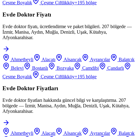
Çeşme Boyalık
Çeşme Çiftlikköy
+
195
bölge
Evde Doktor Fiyatı
Evde doktor fiyatı, ücretlendirme ve paket bilgileri. 207 bölgede —
İzmir, Manisa, Aydın, Muğla, Denizli, Uşak, Kütahya,
Afyonkarahisar.
Ahmetbeyli
Alaçatı
Alsancak
Ayrancılar
Balatçık
Belevi
Bostanlı
Bozyaka
Çamdibi
Çandarlı
Çeşme Boyalık
Çeşme Çiftlikköy
+
195
bölge
Evde Doktor Fiyatları
Evde doktor fiyatları hakkında güncel bilgi ve karşılaştırma. 207
bölgede — İzmir, Manisa, Aydın, Muğla, Denizli, Uşak, Kütahya,
Afyonkarahisar.
Ahmetbeyli
Alaçatı
Alsancak
Ayrancılar
Balatçık