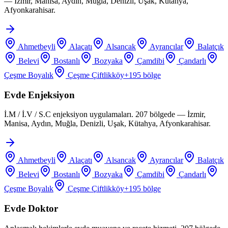
— İzmir, Manisa, Aydın, Muğla, Denizli, Uşak, Kütahya,
Afyonkarahisar.
Ahmetbeyli
Alaçatı
Alsancak
Ayrancılar
Balatçık
Belevi
Bostanlı
Bozyaka
Çamdibi
Çandarlı
Çeşme Boyalık
Çeşme Çiftlikköy
+
195
bölge
Evde Enjeksiyon
İ.M / İ.V / S.C enjeksiyon uygulamaları. 207 bölgede — İzmir,
Manisa, Aydın, Muğla, Denizli, Uşak, Kütahya, Afyonkarahisar.
Ahmetbeyli
Alaçatı
Alsancak
Ayrancılar
Balatçık
Belevi
Bostanlı
Bozyaka
Çamdibi
Çandarlı
Çeşme Boyalık
Çeşme Çiftlikköy
+
195
bölge
Evde Doktor