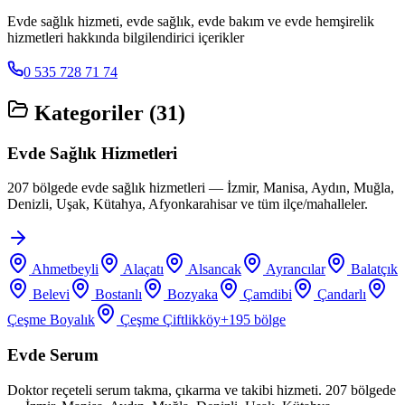
Evde sağlık hizmeti, evde sağlık, evde bakım ve evde hemşirelik
hizmetleri hakkında bilgilendirici içerikler
0 535 728 71 74
Kategoriler (
31
)
Evde Sağlık Hizmetleri
207 bölgede evde sağlık hizmetleri — İzmir, Manisa, Aydın, Muğla,
Denizli, Uşak, Kütahya, Afyonkarahisar ve tüm ilçe/mahalleler.
Ahmetbeyli
Alaçatı
Alsancak
Ayrancılar
Balatçık
Belevi
Bostanlı
Bozyaka
Çamdibi
Çandarlı
Çeşme Boyalık
Çeşme Çiftlikköy
+
195
bölge
Evde Serum
Doktor reçeteli serum takma, çıkarma ve takibi hizmeti. 207 bölgede