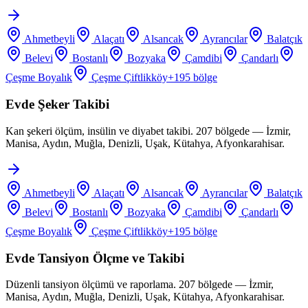
Ahmetbeyli
Alaçatı
Alsancak
Ayrancılar
Balatçık
Belevi
Bostanlı
Bozyaka
Çamdibi
Çandarlı
Çeşme Boyalık
Çeşme Çiftlikköy
+
195
bölge
Evde Şeker Takibi
Kan şekeri ölçüm, insülin ve diyabet takibi. 207 bölgede — İzmir,
Manisa, Aydın, Muğla, Denizli, Uşak, Kütahya, Afyonkarahisar.
Ahmetbeyli
Alaçatı
Alsancak
Ayrancılar
Balatçık
Belevi
Bostanlı
Bozyaka
Çamdibi
Çandarlı
Çeşme Boyalık
Çeşme Çiftlikköy
+
195
bölge
Evde Tansiyon Ölçme ve Takibi
Düzenli tansiyon ölçümü ve raporlama. 207 bölgede — İzmir,
Manisa, Aydın, Muğla, Denizli, Uşak, Kütahya, Afyonkarahisar.