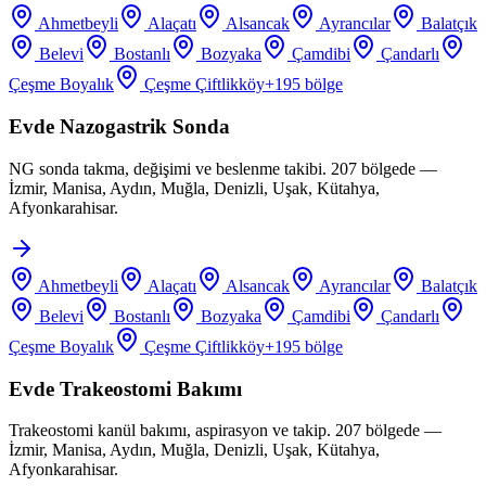
Ahmetbeyli
Alaçatı
Alsancak
Ayrancılar
Balatçık
Belevi
Bostanlı
Bozyaka
Çamdibi
Çandarlı
Çeşme Boyalık
Çeşme Çiftlikköy
+
195
bölge
Evde Nazogastrik Sonda
NG sonda takma, değişimi ve beslenme takibi. 207 bölgede —
İzmir, Manisa, Aydın, Muğla, Denizli, Uşak, Kütahya,
Afyonkarahisar.
Ahmetbeyli
Alaçatı
Alsancak
Ayrancılar
Balatçık
Belevi
Bostanlı
Bozyaka
Çamdibi
Çandarlı
Çeşme Boyalık
Çeşme Çiftlikköy
+
195
bölge
Evde Trakeostomi Bakımı
Trakeostomi kanül bakımı, aspirasyon ve takip. 207 bölgede —
İzmir, Manisa, Aydın, Muğla, Denizli, Uşak, Kütahya,
Afyonkarahisar.