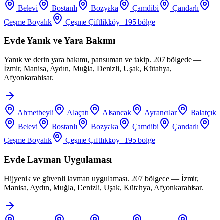
Belevi
Bostanlı
Bozyaka
Çamdibi
Çandarlı
Çeşme Boyalık
Çeşme Çiftlikköy
+
195
bölge
Evde Yanık ve Yara Bakımı
Yanık ve derin yara bakımı, pansuman ve takip. 207 bölgede —
İzmir, Manisa, Aydın, Muğla, Denizli, Uşak, Kütahya,
Afyonkarahisar.
Ahmetbeyli
Alaçatı
Alsancak
Ayrancılar
Balatçık
Belevi
Bostanlı
Bozyaka
Çamdibi
Çandarlı
Çeşme Boyalık
Çeşme Çiftlikköy
+
195
bölge
Evde Lavman Uygulaması
Hijyenik ve güvenli lavman uygulaması. 207 bölgede — İzmir,
Manisa, Aydın, Muğla, Denizli, Uşak, Kütahya, Afyonkarahisar.