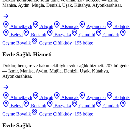
Manisa, Aydın, Muğla, Denizli, Uşak, Kütahya, Afyonkarahisar.
Ahmetbeyli
Alaçatı
Alsancak
Ayrancılar
Balatçık
Belevi
Bostanlı
Bozyaka
Çamdibi
Çandarlı
Çeşme Boyalık
Çeşme Çiftlikköy
+
195
bölge
Evde Sağlık Hizmeti
Doktor, hemşire ve bakım ekibiyle evde sağlık hizmeti. 207 bölgede
— İzmir, Manisa, Aydın, Muğla, Denizli, Uşak, Kütahya,
Afyonkarahisar.
Ahmetbeyli
Alaçatı
Alsancak
Ayrancılar
Balatçık
Belevi
Bostanlı
Bozyaka
Çamdibi
Çandarlı
Çeşme Boyalık
Çeşme Çiftlikköy
+
195
bölge
Evde Sağlık