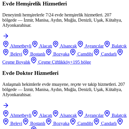
Evde Hemşirelik Hizmetleri
Deneyimli hemşirelerle 7/24 evde hemşirelik hizmetleri. 207
bölgede — İzmir, Manisa, Aydın, Muğla, Denizli, Uşak, Kütahya,
Afyonkarahisar.
Ahmetbeyli
Alaçatı
Alsancak
Ayrancılar
Balatçık
Belevi
Bostanlı
Bozyaka
Çamdibi
Çandarlı
Çeşme Boyalık
Çeşme Çiftlikköy
+
195
bölge
Evde Doktor Hizmetleri
Anlaşmalı hekimlerle evde muayene, reçete ve takip hizmetleri. 207
bölgede — İzmir, Manisa, Aydın, Muğla, Denizli, Uşak, Kütahya,
Afyonkarahisar.
Ahmetbeyli
Alaçatı
Alsancak
Ayrancılar
Balatçık
Belevi
Bostanlı
Bozyaka
Çamdibi
Çandarlı