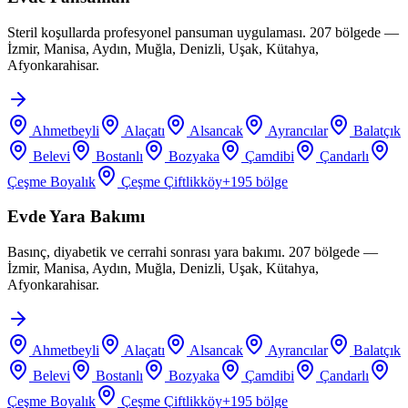
Steril koşullarda profesyonel pansuman uygulaması. 207 bölgede —
İzmir, Manisa, Aydın, Muğla, Denizli, Uşak, Kütahya,
Afyonkarahisar.
Ahmetbeyli
Alaçatı
Alsancak
Ayrancılar
Balatçık
Belevi
Bostanlı
Bozyaka
Çamdibi
Çandarlı
Çeşme Boyalık
Çeşme Çiftlikköy
+
195
bölge
Evde Yara Bakımı
Basınç, diyabetik ve cerrahi sonrası yara bakımı. 207 bölgede —
İzmir, Manisa, Aydın, Muğla, Denizli, Uşak, Kütahya,
Afyonkarahisar.
Ahmetbeyli
Alaçatı
Alsancak
Ayrancılar
Balatçık
Belevi
Bostanlı
Bozyaka
Çamdibi
Çandarlı
Çeşme Boyalık
Çeşme Çiftlikköy
+
195
bölge