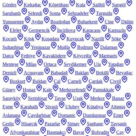
Gördes
Kırkağaç
Köprübaşı
Kula
Salihli
Sarıgöl
Saruhanlı
Selendi
Soma
Şehzadeler
Turgutlu
Yunusemre
Aydın
Bozdoğan
Buharkent
Çine
Didim
Efeler
Germencik
İncirliova
Karacasu
Karpuzlu
Koçarlı
Köşk
Kuşadası
Kuyucak
Nazilli
Söke
Sultanhisar
Yenipazar
Muğla
Bodrum
Dalaman
Datça
Fethiye
Kavaklıdere
Köyceğiz
Marmaris
Menteşe
Milas
Ortaca
Seydikemer
Ula
Yatağan
Denizli
Acıpayam
Babadağ
Baklan
Bekilli
Beyağaç
Bozkurt
Buldan
Çal
Çameli
Çardak
Çivril
Güney
Honaz
Kale
Merkezefendi
Pamukkale
Sarayköy
Serinhisar
Tavas
Uşak
Merkez
Banaz
Eşme
Karahallı
Sivaslı
Ulubey
Kütahya
Altıntaş
Aslanapa
Çavdarhisar
Domaniç
Dumlupınar
Emet
Gediz
Hisarcık
Pazarlar
Simav
Şaphane
Tavşanlı
Afyonkarahisar
Başmakçı
Bayat
Bolvadin
Çay