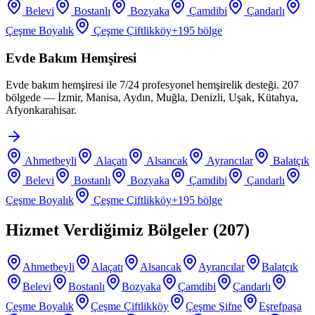
Belevi
Bostanlı
Bozyaka
Çamdibi
Çandarlı
Çeşme Boyalık
Çeşme Çiftlikköy
+
195
bölge
Evde Bakım Hemşiresi
Evde bakım hemşiresi ile 7/24 profesyonel hemşirelik desteği. 207
bölgede — İzmir, Manisa, Aydın, Muğla, Denizli, Uşak, Kütahya,
Afyonkarahisar.
Ahmetbeyli
Alaçatı
Alsancak
Ayrancılar
Balatçık
Belevi
Bostanlı
Bozyaka
Çamdibi
Çandarlı
Çeşme Boyalık
Çeşme Çiftlikköy
+
195
bölge
Hizmet Verdiğimiz Bölgeler (
207
)
Ahmetbeyli
Alaçatı
Alsancak
Ayrancılar
Balatçık
Belevi
Bostanlı
Bozyaka
Çamdibi
Çandarlı
Çeşme Boyalık
Çeşme Çiftlikköy
Çeşme Şifne
Eşrefpaşa