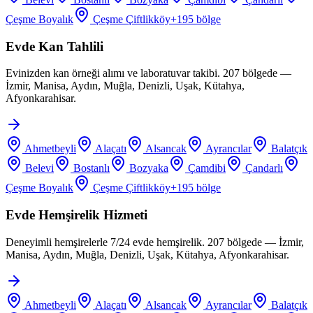
Çeşme Boyalık
Çeşme Çiftlikköy
+
195
bölge
Evde Kan Tahlili
Evinizden kan örneği alımı ve laboratuvar takibi. 207 bölgede —
İzmir, Manisa, Aydın, Muğla, Denizli, Uşak, Kütahya,
Afyonkarahisar.
Ahmetbeyli
Alaçatı
Alsancak
Ayrancılar
Balatçık
Belevi
Bostanlı
Bozyaka
Çamdibi
Çandarlı
Çeşme Boyalık
Çeşme Çiftlikköy
+
195
bölge
Evde Hemşirelik Hizmeti
Deneyimli hemşirelerle 7/24 evde hemşirelik. 207 bölgede — İzmir,
Manisa, Aydın, Muğla, Denizli, Uşak, Kütahya, Afyonkarahisar.
Ahmetbeyli
Alaçatı
Alsancak
Ayrancılar
Balatçık