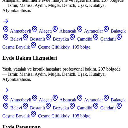
Anlaşmalı hekimlerle evde muayene ve reçete hizmeti. 207 bölgede
— İzmir, Manisa, Aydın, Muğla, Denizli, Uşak, Kütahya,
Afyonkarahisar.
Ahmetbeyli
Alaçatı
Alsancak
Ayrancılar
Balatçık
Belevi
Bostanlı
Bozyaka
Çamdibi
Çandarlı
Çeşme Boyalık
Çeşme Çiftlikköy
+
195
bölge
Evde Bakım Hizmetleri
Yaşlı, yatalak ve kronik hastalara profesyonel bakım. 207 bölgede
— İzmir, Manisa, Aydın, Muğla, Denizli, Uşak, Kütahya,
Afyonkarahisar.
Ahmetbeyli
Alaçatı
Alsancak
Ayrancılar
Balatçık
Belevi
Bostanlı
Bozyaka
Çamdibi
Çandarlı
Çeşme Boyalık
Çeşme Çiftlikköy
+
195
bölge
Evde Pansuman