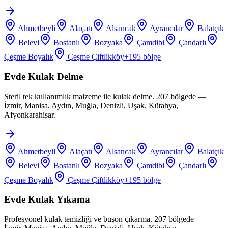
Ahmetbeyli
Alaçatı
Alsancak
Ayrancılar
Balatçık
Belevi
Bostanlı
Bozyaka
Çamdibi
Çandarlı
Çeşme Boyalık
Çeşme Çiftlikköy
+
195
bölge
Evde Kulak Delme
Steril tek kullanımlık malzeme ile kulak delme. 207 bölgede —
İzmir, Manisa, Aydın, Muğla, Denizli, Uşak, Kütahya,
Afyonkarahisar.
Ahmetbeyli
Alaçatı
Alsancak
Ayrancılar
Balatçık
Belevi
Bostanlı
Bozyaka
Çamdibi
Çandarlı
Çeşme Boyalık
Çeşme Çiftlikköy
+
195
bölge
Evde Kulak Yıkama
Profesyonel kulak temizliği ve buşon çıkarma. 207 bölgede —