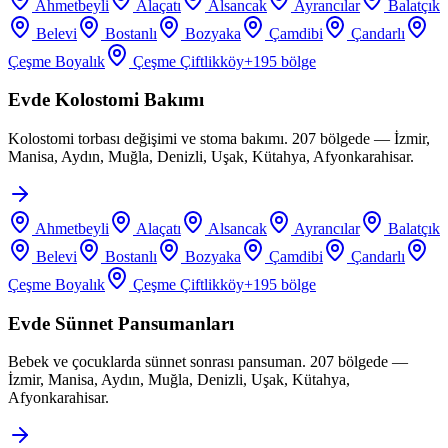
Ahmetbeyli
Alaçatı
Alsancak
Ayrancılar
Balatçık
Belevi
Bostanlı
Bozyaka
Çamdibi
Çandarlı
Çeşme Boyalık
Çeşme Çiftlikköy
+
195
bölge
Evde Kolostomi Bakımı
Kolostomi torbası değişimi ve stoma bakımı. 207 bölgede — İzmir,
Manisa, Aydın, Muğla, Denizli, Uşak, Kütahya, Afyonkarahisar.
Ahmetbeyli
Alaçatı
Alsancak
Ayrancılar
Balatçık
Belevi
Bostanlı
Bozyaka
Çamdibi
Çandarlı
Çeşme Boyalık
Çeşme Çiftlikköy
+
195
bölge
Evde Sünnet Pansumanları
Bebek ve çocuklarda sünnet sonrası pansuman. 207 bölgede —
İzmir, Manisa, Aydın, Muğla, Denizli, Uşak, Kütahya,
Afyonkarahisar.