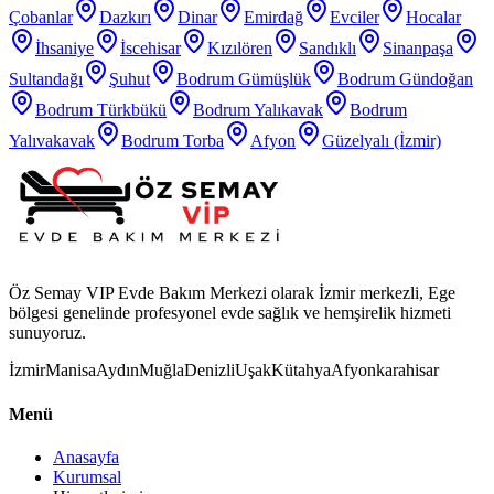
Çobanlar
Dazkırı
Dinar
Emirdağ
Evciler
Hocalar
İhsaniye
İscehisar
Kızılören
Sandıklı
Sinanpaşa
Sultandağı
Şuhut
Bodrum Gümüşlük
Bodrum Gündoğan
Bodrum Türkbükü
Bodrum Yalıkavak
Bodrum
Yalıvakavak
Bodrum Torba
Afyon
Güzelyalı (İzmir)
Öz Semay VIP Evde Bakım Merkezi olarak İzmir merkezli, Ege
bölgesi genelinde profesyonel evde sağlık ve hemşirelik hizmeti
sunuyoruz.
İzmir
Manisa
Aydın
Muğla
Denizli
Uşak
Kütahya
Afyonkarahisar
Menü
Anasayfa
Kurumsal