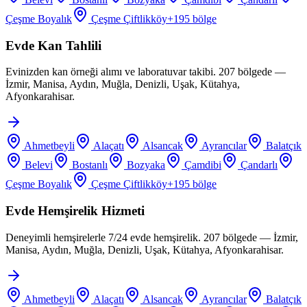
Çeşme Boyalık
Çeşme Çiftlikköy
+
195
bölge
Evde Kan Tahlili
Evinizden kan örneği alımı ve laboratuvar takibi. 207 bölgede —
İzmir, Manisa, Aydın, Muğla, Denizli, Uşak, Kütahya,
Afyonkarahisar.
Ahmetbeyli
Alaçatı
Alsancak
Ayrancılar
Balatçık
Belevi
Bostanlı
Bozyaka
Çamdibi
Çandarlı
Çeşme Boyalık
Çeşme Çiftlikköy
+
195
bölge
Evde Hemşirelik Hizmeti
Deneyimli hemşirelerle 7/24 evde hemşirelik. 207 bölgede — İzmir,
Manisa, Aydın, Muğla, Denizli, Uşak, Kütahya, Afyonkarahisar.
Ahmetbeyli
Alaçatı
Alsancak
Ayrancılar
Balatçık