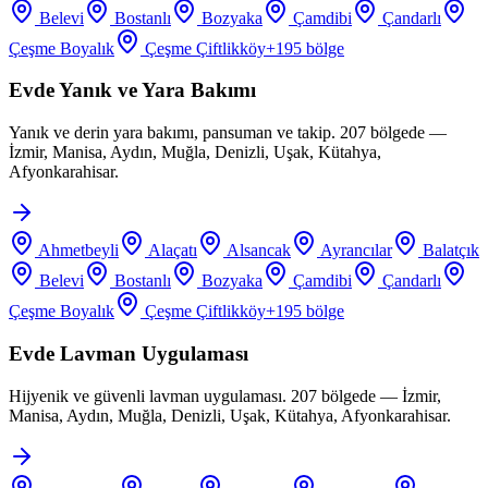
Belevi
Bostanlı
Bozyaka
Çamdibi
Çandarlı
Çeşme Boyalık
Çeşme Çiftlikköy
+
195
bölge
Evde Yanık ve Yara Bakımı
Yanık ve derin yara bakımı, pansuman ve takip. 207 bölgede —
İzmir, Manisa, Aydın, Muğla, Denizli, Uşak, Kütahya,
Afyonkarahisar.
Ahmetbeyli
Alaçatı
Alsancak
Ayrancılar
Balatçık
Belevi
Bostanlı
Bozyaka
Çamdibi
Çandarlı
Çeşme Boyalık
Çeşme Çiftlikköy
+
195
bölge
Evde Lavman Uygulaması
Hijyenik ve güvenli lavman uygulaması. 207 bölgede — İzmir,
Manisa, Aydın, Muğla, Denizli, Uşak, Kütahya, Afyonkarahisar.