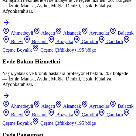
Anlaşmalı hekimlerle evde muayene ve reçete hizmeti. 207 bölgede
— İzmir, Manisa, Aydın, Muğla, Denizli, Uşak, Kütahya,
Afyonkarahisar.
Ahmetbeyli
Alaçatı
Alsancak
Ayrancılar
Balatçık
Belevi
Bostanlı
Bozyaka
Çamdibi
Çandarlı
Çeşme Boyalık
Çeşme Çiftlikköy
+
195
bölge
Evde Bakım Hizmetleri
Yaşlı, yatalak ve kronik hastalara profesyonel bakım. 207 bölgede
— İzmir, Manisa, Aydın, Muğla, Denizli, Uşak, Kütahya,
Afyonkarahisar.
Ahmetbeyli
Alaçatı
Alsancak
Ayrancılar
Balatçık
Belevi
Bostanlı
Bozyaka
Çamdibi
Çandarlı
Çeşme Boyalık
Çeşme Çiftlikköy
+
195
bölge
Evde Pansuman