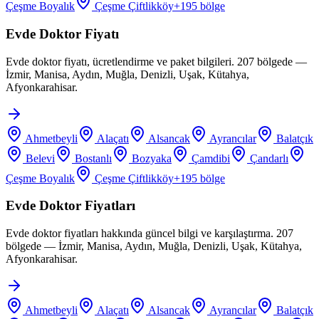
Çeşme Boyalık
Çeşme Çiftlikköy
+
195
bölge
Evde Doktor Fiyatı
Evde doktor fiyatı, ücretlendirme ve paket bilgileri. 207 bölgede —
İzmir, Manisa, Aydın, Muğla, Denizli, Uşak, Kütahya,
Afyonkarahisar.
Ahmetbeyli
Alaçatı
Alsancak
Ayrancılar
Balatçık
Belevi
Bostanlı
Bozyaka
Çamdibi
Çandarlı
Çeşme Boyalık
Çeşme Çiftlikköy
+
195
bölge
Evde Doktor Fiyatları
Evde doktor fiyatları hakkında güncel bilgi ve karşılaştırma. 207
bölgede — İzmir, Manisa, Aydın, Muğla, Denizli, Uşak, Kütahya,
Afyonkarahisar.
Ahmetbeyli
Alaçatı
Alsancak
Ayrancılar
Balatçık