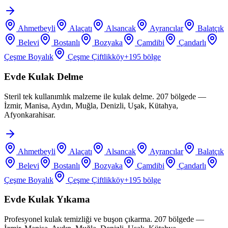
Ahmetbeyli
Alaçatı
Alsancak
Ayrancılar
Balatçık
Belevi
Bostanlı
Bozyaka
Çamdibi
Çandarlı
Çeşme Boyalık
Çeşme Çiftlikköy
+
195
bölge
Evde Kulak Delme
Steril tek kullanımlık malzeme ile kulak delme. 207 bölgede —
İzmir, Manisa, Aydın, Muğla, Denizli, Uşak, Kütahya,
Afyonkarahisar.
Ahmetbeyli
Alaçatı
Alsancak
Ayrancılar
Balatçık
Belevi
Bostanlı
Bozyaka
Çamdibi
Çandarlı
Çeşme Boyalık
Çeşme Çiftlikköy
+
195
bölge
Evde Kulak Yıkama
Profesyonel kulak temizliği ve buşon çıkarma. 207 bölgede —