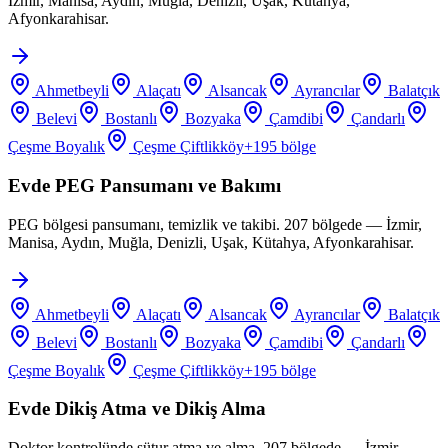
İzmir, Manisa, Aydın, Muğla, Denizli, Uşak, Kütahya,
Afyonkarahisar.
Ahmetbeyli
Alaçatı
Alsancak
Ayrancılar
Balatçık
Belevi
Bostanlı
Bozyaka
Çamdibi
Çandarlı
Çeşme Boyalık
Çeşme Çiftlikköy
+
195
bölge
Evde PEG Pansumanı ve Bakımı
PEG bölgesi pansumanı, temizlik ve takibi. 207 bölgede — İzmir,
Manisa, Aydın, Muğla, Denizli, Uşak, Kütahya, Afyonkarahisar.
Ahmetbeyli
Alaçatı
Alsancak
Ayrancılar
Balatçık
Belevi
Bostanlı
Bozyaka
Çamdibi
Çandarlı
Çeşme Boyalık
Çeşme Çiftlikköy
+
195
bölge
Evde Dikiş Atma ve Dikiş Alma
Doktor kontrolünde sütur atma ve alma. 207 bölgede — İzmir,