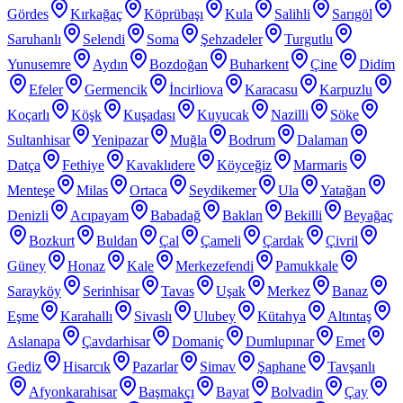
Gördes
Kırkağaç
Köprübaşı
Kula
Salihli
Sarıgöl
Saruhanlı
Selendi
Soma
Şehzadeler
Turgutlu
Yunusemre
Aydın
Bozdoğan
Buharkent
Çine
Didim
Efeler
Germencik
İncirliova
Karacasu
Karpuzlu
Koçarlı
Köşk
Kuşadası
Kuyucak
Nazilli
Söke
Sultanhisar
Yenipazar
Muğla
Bodrum
Dalaman
Datça
Fethiye
Kavaklıdere
Köyceğiz
Marmaris
Menteşe
Milas
Ortaca
Seydikemer
Ula
Yatağan
Denizli
Acıpayam
Babadağ
Baklan
Bekilli
Beyağaç
Bozkurt
Buldan
Çal
Çameli
Çardak
Çivril
Güney
Honaz
Kale
Merkezefendi
Pamukkale
Sarayköy
Serinhisar
Tavas
Uşak
Merkez
Banaz
Eşme
Karahallı
Sivaslı
Ulubey
Kütahya
Altıntaş
Aslanapa
Çavdarhisar
Domaniç
Dumlupınar
Emet
Gediz
Hisarcık
Pazarlar
Simav
Şaphane
Tavşanlı
Afyonkarahisar
Başmakçı
Bayat
Bolvadin
Çay