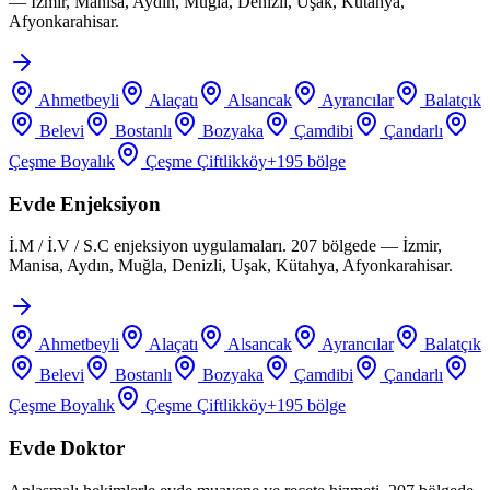
— İzmir, Manisa, Aydın, Muğla, Denizli, Uşak, Kütahya,
Afyonkarahisar.
Ahmetbeyli
Alaçatı
Alsancak
Ayrancılar
Balatçık
Belevi
Bostanlı
Bozyaka
Çamdibi
Çandarlı
Çeşme Boyalık
Çeşme Çiftlikköy
+
195
bölge
Evde Enjeksiyon
İ.M / İ.V / S.C enjeksiyon uygulamaları. 207 bölgede — İzmir,
Manisa, Aydın, Muğla, Denizli, Uşak, Kütahya, Afyonkarahisar.
Ahmetbeyli
Alaçatı
Alsancak
Ayrancılar
Balatçık
Belevi
Bostanlı
Bozyaka
Çamdibi
Çandarlı
Çeşme Boyalık
Çeşme Çiftlikköy
+
195
bölge
Evde Doktor