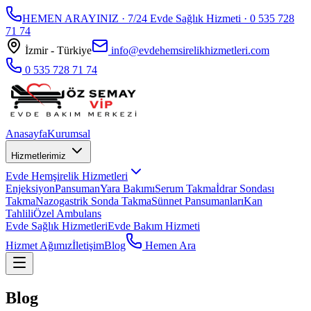
HEMEN ARAYINIZ · 7/24 Evde Sağlık Hizmeti ·
0 535 728
71 74
İzmir - Türkiye
info@evdehemsirelikhizmetleri.com
0 535 728 71 74
Anasayfa
Kurumsal
Hizmetlerimiz
Evde Hemşirelik Hizmetleri
Enjeksiyon
Pansuman
Yara Bakımı
Serum Takma
İdrar Sondası
Takma
Nazogastrik Sonda Takma
Sünnet Pansumanları
Kan
Tahlili
Özel Ambulans
Evde Sağlık Hizmetleri
Evde Bakım Hizmeti
Hizmet Ağımız
İletişim
Blog
Hemen Ara
Blog