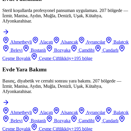
Steril koşullarda profesyonel pansuman uygulaması. 207 bölgede —
İzmir, Manisa, Aydın, Muğla, Denizli, Uşak, Kütahya,
Afyonkarahisar.
Ahmetbeyli
Alaçatı
Alsancak
Ayrancılar
Balatçık
Belevi
Bostanlı
Bozyaka
Çamdibi
Çandarlı
Çeşme Boyalık
Çeşme Çiftlikköy
+
195
bölge
Evde Yara Bakımı
Basınç, diyabetik ve cerrahi sonrası yara bakımı. 207 bölgede —
İzmir, Manisa, Aydın, Muğla, Denizli, Uşak, Kütahya,
Afyonkarahisar.
Ahmetbeyli
Alaçatı
Alsancak
Ayrancılar
Balatçık
Belevi
Bostanlı
Bozyaka
Çamdibi
Çandarlı
Çeşme Boyalık
Çeşme Çiftlikköy
+
195
bölge