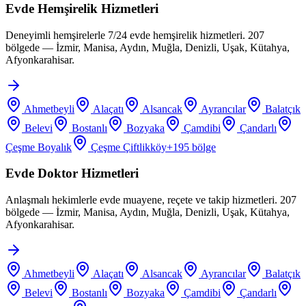
Evde Hemşirelik Hizmetleri
Deneyimli hemşirelerle 7/24 evde hemşirelik hizmetleri. 207
bölgede — İzmir, Manisa, Aydın, Muğla, Denizli, Uşak, Kütahya,
Afyonkarahisar.
Ahmetbeyli
Alaçatı
Alsancak
Ayrancılar
Balatçık
Belevi
Bostanlı
Bozyaka
Çamdibi
Çandarlı
Çeşme Boyalık
Çeşme Çiftlikköy
+
195
bölge
Evde Doktor Hizmetleri
Anlaşmalı hekimlerle evde muayene, reçete ve takip hizmetleri. 207
bölgede — İzmir, Manisa, Aydın, Muğla, Denizli, Uşak, Kütahya,
Afyonkarahisar.
Ahmetbeyli
Alaçatı
Alsancak
Ayrancılar
Balatçık
Belevi
Bostanlı
Bozyaka
Çamdibi
Çandarlı