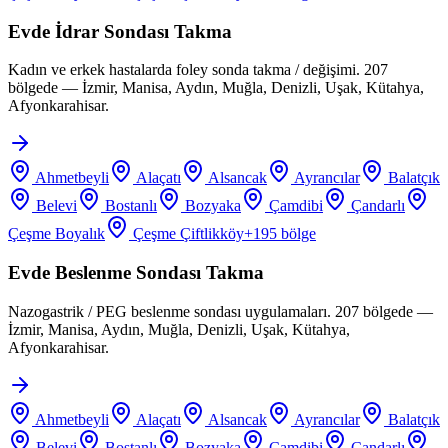
Evde İdrar Sondası Takma
Kadın ve erkek hastalarda foley sonda takma / değişimi. 207
bölgede — İzmir, Manisa, Aydın, Muğla, Denizli, Uşak, Kütahya,
Afyonkarahisar.
Ahmetbeyli
Alaçatı
Alsancak
Ayrancılar
Balatçık
Belevi
Bostanlı
Bozyaka
Çamdibi
Çandarlı
Çeşme Boyalık
Çeşme Çiftlikköy
+
195
bölge
Evde Beslenme Sondası Takma
Nazogastrik / PEG beslenme sondası uygulamaları. 207 bölgede —
İzmir, Manisa, Aydın, Muğla, Denizli, Uşak, Kütahya,
Afyonkarahisar.
Ahmetbeyli
Alaçatı
Alsancak
Ayrancılar
Balatçık
Belevi
Bostanlı
Bozyaka
Çamdibi
Çandarlı