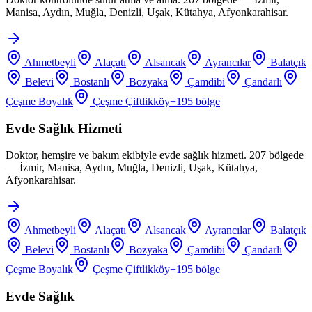
Manisa, Aydın, Muğla, Denizli, Uşak, Kütahya, Afyonkarahisar.
Ahmetbeyli
Alaçatı
Alsancak
Ayrancılar
Balatçık
Belevi
Bostanlı
Bozyaka
Çamdibi
Çandarlı
Çeşme Boyalık
Çeşme Çiftlikköy
+
195
bölge
Evde Sağlık Hizmeti
Doktor, hemşire ve bakım ekibiyle evde sağlık hizmeti. 207 bölgede
— İzmir, Manisa, Aydın, Muğla, Denizli, Uşak, Kütahya,
Afyonkarahisar.
Ahmetbeyli
Alaçatı
Alsancak
Ayrancılar
Balatçık
Belevi
Bostanlı
Bozyaka
Çamdibi
Çandarlı
Çeşme Boyalık
Çeşme Çiftlikköy
+
195
bölge
Evde Sağlık