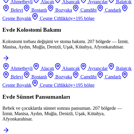
Ahmetbeyli
Alaçatı
Alsancak
Ayrancılar
Balatçık
Belevi
Bostanlı
Bozyaka
Çamdibi
Çandarlı
Çeşme Boyalık
Çeşme Çiftlikköy
+
195
bölge
Evde Kolostomi Bakımı
Kolostomi torbası değişimi ve stoma bakımı. 207 bölgede — İzmir,
Manisa, Aydın, Muğla, Denizli, Uşak, Kütahya, Afyonkarahisar.
Ahmetbeyli
Alaçatı
Alsancak
Ayrancılar
Balatçık
Belevi
Bostanlı
Bozyaka
Çamdibi
Çandarlı
Çeşme Boyalık
Çeşme Çiftlikköy
+
195
bölge
Evde Sünnet Pansumanları
Bebek ve çocuklarda sünnet sonrası pansuman. 207 bölgede —
İzmir, Manisa, Aydın, Muğla, Denizli, Uşak, Kütahya,
Afyonkarahisar.