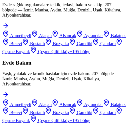
Evde sağlık uygulamaları: tetkik, tedavi, bakım ve takip. 207
bölgede — İzmir, Manisa, Aydın, Muğla, Denizli, Uşak, Kütahya,
Afyonkarahisar.
Ahmetbeyli
Alaçatı
Alsancak
Ayrancılar
Balatçık
Belevi
Bostanlı
Bozyaka
Çamdibi
Çandarlı
Çeşme Boyalık
Çeşme Çiftlikköy
+
195
bölge
Evde Bakım
Yaşlı, yatalak ve kronik hastalar için evde bakım. 207 bölgede —
İzmir, Manisa, Aydın, Muğla, Denizli, Uşak, Kütahya,
Afyonkarahisar.
Ahmetbeyli
Alaçatı
Alsancak
Ayrancılar
Balatçık
Belevi
Bostanlı
Bozyaka
Çamdibi
Çandarlı
Çeşme Boyalık
Çeşme Çiftlikköy
+
195
bölge