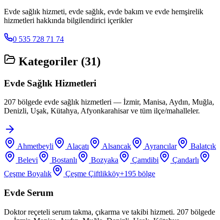
Evde sağlık hizmeti, evde sağlık, evde bakım ve evde hemşirelik
hizmetleri hakkında bilgilendirici içerikler
0 535 728 71 74
Kategoriler (
31
)
Evde Sağlık Hizmetleri
207 bölgede evde sağlık hizmetleri — İzmir, Manisa, Aydın, Muğla,
Denizli, Uşak, Kütahya, Afyonkarahisar ve tüm ilçe/mahalleler.
Ahmetbeyli
Alaçatı
Alsancak
Ayrancılar
Balatçık
Belevi
Bostanlı
Bozyaka
Çamdibi
Çandarlı
Çeşme Boyalık
Çeşme Çiftlikköy
+
195
bölge
Evde Serum
Doktor reçeteli serum takma, çıkarma ve takibi hizmeti. 207 bölgede