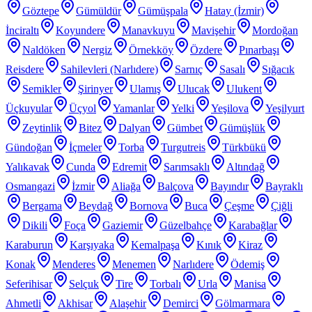
Göztepe
Gümüldür
Gümüşpala
Hatay (İzmir)
İnciraltı
Koyundere
Manavkuyu
Mavişehir
Mordoğan
Naldöken
Nergiz
Örnekköy
Özdere
Pınarbaşı
Reisdere
Sahilevleri (Narlıdere)
Sarnıç
Sasalı
Sığacık
Semikler
Şirinyer
Ulamış
Ulucak
Ulukent
Üçkuyular
Üçyol
Yamanlar
Yelki
Yeşilova
Yeşilyurt
Zeytinlik
Bitez
Dalyan
Gümbet
Gümüşlük
Gündoğan
İçmeler
Torba
Turgutreis
Türkbükü
Yalıkavak
Cunda
Edremit
Sarımsaklı
Altındağ
Osmangazi
İzmir
Aliağa
Balçova
Bayındır
Bayraklı
Bergama
Beydağ
Bornova
Buca
Çeşme
Çiğli
Dikili
Foça
Gaziemir
Güzelbahçe
Karabağlar
Karaburun
Karşıyaka
Kemalpaşa
Kınık
Kiraz
Konak
Menderes
Menemen
Narlıdere
Ödemiş
Seferihisar
Selçuk
Tire
Torbalı
Urla
Manisa
Ahmetli
Akhisar
Alaşehir
Demirci
Gölmarmara