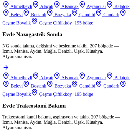
Ahmetbeyli
Alaçatı
Alsancak
Ayrancılar
Balatçık
Belevi
Bostanlı
Bozyaka
Çamdibi
Çandarlı
Çeşme Boyalık
Çeşme Çiftlikköy
+
195
bölge
Evde Nazogastrik Sonda
NG sonda takma, değişimi ve beslenme takibi. 207 bölgede —
İzmir, Manisa, Aydın, Muğla, Denizli, Uşak, Kütahya,
Afyonkarahisar.
Ahmetbeyli
Alaçatı
Alsancak
Ayrancılar
Balatçık
Belevi
Bostanlı
Bozyaka
Çamdibi
Çandarlı
Çeşme Boyalık
Çeşme Çiftlikköy
+
195
bölge
Evde Trakeostomi Bakımı
Trakeostomi kanül bakımı, aspirasyon ve takip. 207 bölgede —
İzmir, Manisa, Aydın, Muğla, Denizli, Uşak, Kütahya,
Afyonkarahisar.