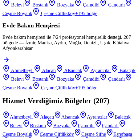
Belevi
Bostanlı
Bozyaka
Çamdibi
Çandarlı
Çeşme Boyalık
Çeşme Çiftlikköy
+
195
bölge
Evde Bakım Hemşiresi
Evde bakım hemşiresi ile 7/24 profesyonel hemşirelik desteği. 207
bölgede — İzmir, Manisa, Aydın, Muğla, Denizli, Uşak, Kütahya,
Afyonkarahisar.
Ahmetbeyli
Alaçatı
Alsancak
Ayrancılar
Balatçık
Belevi
Bostanlı
Bozyaka
Çamdibi
Çandarlı
Çeşme Boyalık
Çeşme Çiftlikköy
+
195
bölge
Hizmet Verdiğimiz Bölgeler (
207
)
Ahmetbeyli
Alaçatı
Alsancak
Ayrancılar
Balatçık
Belevi
Bostanlı
Bozyaka
Çamdibi
Çandarlı
Çeşme Boyalık
Çeşme Çiftlikköy
Çeşme Şifne
Eşrefpaşa