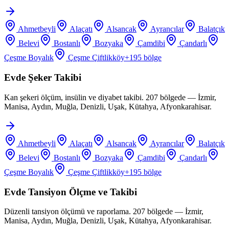
Ahmetbeyli
Alaçatı
Alsancak
Ayrancılar
Balatçık
Belevi
Bostanlı
Bozyaka
Çamdibi
Çandarlı
Çeşme Boyalık
Çeşme Çiftlikköy
+
195
bölge
Evde Şeker Takibi
Kan şekeri ölçüm, insülin ve diyabet takibi. 207 bölgede — İzmir,
Manisa, Aydın, Muğla, Denizli, Uşak, Kütahya, Afyonkarahisar.
Ahmetbeyli
Alaçatı
Alsancak
Ayrancılar
Balatçık
Belevi
Bostanlı
Bozyaka
Çamdibi
Çandarlı
Çeşme Boyalık
Çeşme Çiftlikköy
+
195
bölge
Evde Tansiyon Ölçme ve Takibi
Düzenli tansiyon ölçümü ve raporlama. 207 bölgede — İzmir,
Manisa, Aydın, Muğla, Denizli, Uşak, Kütahya, Afyonkarahisar.