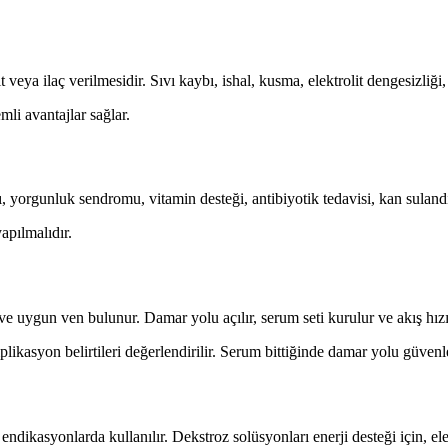
eya ilaç verilmesidir. Sıvı kaybı, ishal, kusma, elektrolit dengesizliği
li avantajlar sağlar.
ğı, yorgunluk sendromu, vitamin desteği, antibiyotik tedavisi, kan sulan
apılmalıdır.
 ve uygun ven bulunur. Damar yolu açılır, serum seti kurulur ve akış hız
plikasyon belirtileri değerlendirilir. Serum bittiğinde damar yolu güvenle 
dikasyonlarda kullanılır. Dekstroz solüsyonları enerji desteği için, elekt