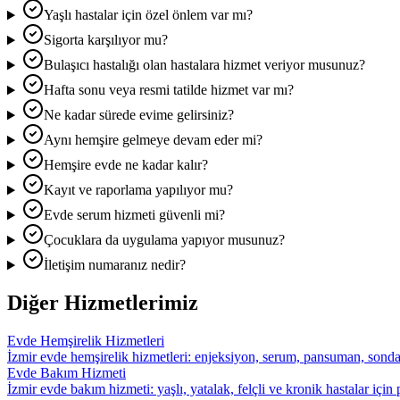
Yaşlı hastalar için özel önlem var mı?
Sigorta karşılıyor mu?
Bulaşıcı hastalığı olan hastalara hizmet veriyor musunuz?
Hafta sonu veya resmi tatilde hizmet var mı?
Ne kadar sürede evime gelirsiniz?
Aynı hemşire gelmeye devam eder mi?
Hemşire evde ne kadar kalır?
Kayıt ve raporlama yapılıyor mu?
Evde serum hizmeti güvenli mi?
Çocuklara da uygulama yapıyor musunuz?
İletişim numaranız nedir?
Diğer Hizmetlerimiz
Evde Hemşirelik Hizmetleri
İzmir evde hemşirelik hizmetleri: enjeksiyon, serum, pansuman, sonda,
Evde Bakım Hizmeti
İzmir evde bakım hizmeti: yaşlı, yatalak, felçli ve kronik hastalar içi