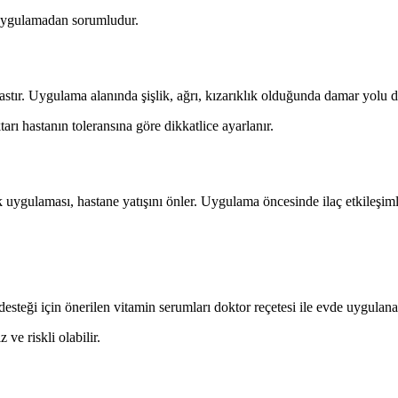
uygulamadan sorumludur.
astır. Uygulama alanında şişlik, ağrı, kızarıklık olduğunda damar yolu değ
rı hastanın toleransına göre dikkatlice ayarlanır.
 uygulaması, hastane yatışını önler. Uygulama öncesinde ilaç etkileşimle
steği için önerilen vitamin serumları doktor reçetesi ile evde uygulanab
e riskli olabilir.