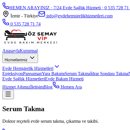
HEMEN ARAYINIZ · 7/24 Evde Sağlık Hizmeti ·
0 535 728 71
İzmir - Türkiye
info@evdehemsirelikhizmetleri.com
0 535 728 71 74
Anasayfa
Kurumsal
Hizmetlerimiz
Evde Hemşirelik Hizmetleri
Enjeksiyon
Pansuman
Yara Bakımı
Serum Takma
İdrar Sondası Takma
Evde Sağlık Hizmetleri
Evde Bakım Hizmeti
Hizmet Ağımız
İletişim
Blog
Hemen Ara
Serum Takma
Doktor reçeteli evde serum takma, çıkarma ve takibi.