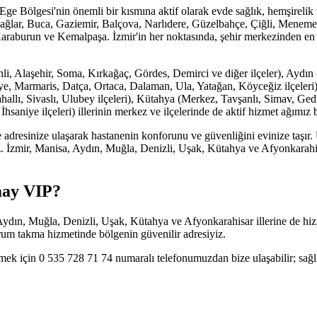
 Bölgesi'nin önemli bir kısmına aktif olarak evde sağlık, hemşirelik v
ğlar, Buca, Gaziemir, Balçova, Narlıdere, Güzelbahçe, Çiğli, Menemen
Karaburun ve Kemalpaşa. İzmir'in her noktasında, şehir merkezinden en uz
li, Alaşehir, Soma, Kırkağaç, Gördes, Demirci ve diğer ilçeler), Aydın 
e, Marmaris, Datça, Ortaca, Dalaman, Ula, Yatağan, Köyceğiz ilçeleri
llı, Sivaslı, Ulubey ilçeleri), Kütahya (Merkez, Tavşanlı, Simav, Ged
saniye ilçeleri) illerinin merkez ve ilçelerinde de aktif hizmet ağımız
dresinize ulaşarak hastanenin konforunu ve güvenliğini evinize taşır.
. İzmir, Manisa, Aydın, Muğla, Denizli, Uşak, Kütahya ve Afyonkarahisar 
may VIP?
n, Muğla, Denizli, Uşak, Kütahya ve Afyonkarahisar illerine de hizme
serum takma hizmetinde bölgenin güvenilir adresiyiz.
 için 0 535 728 71 74 numaralı telefonumuzdan bize ulaşabilir; sağlık 