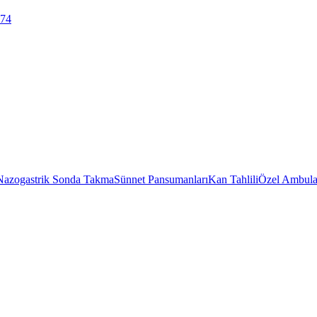
 74
Nazogastrik Sonda Takma
Sünnet Pansumanları
Kan Tahlili
Özel Ambula