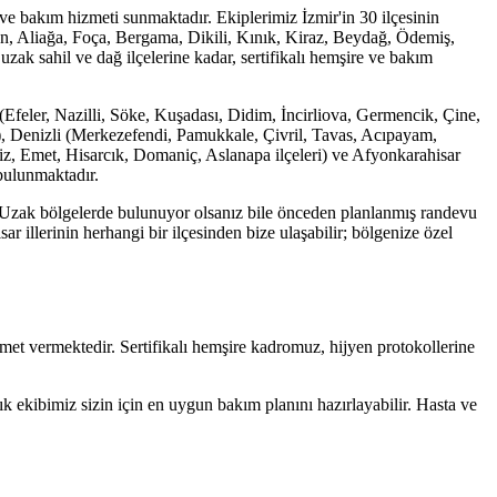
e bakım hizmeti sunmaktadır. Ekiplerimiz İzmir'in 30 ilçesinin
, Aliağa, Foça, Bergama, Dikili, Kınık, Kiraz, Beydağ, Ödemiş,
ak sahil ve dağ ilçelerine kadar, sertifikalı hemşire ve bakım
(Efeler, Nazilli, Söke, Kuşadası, Didim, İncirliova, Germencik, Çine,
), Denizli (Merkezefendi, Pamukkale, Çivril, Tavas, Acıpayam,
iz, Emet, Hisarcık, Domaniç, Aslanapa ilçeleri) ve Afyonkarahisar
 bulunmaktadır.
 Uzak bölgelerde bulunuyor olsanız bile önceden planlanmış randevu
illerinin herhangi bir ilçesinden bize ulaşabilir; bölgenize özel
t vermektedir. Sertifikalı hemşire kadromuz, hijyen protokollerine
ekibimiz sizin için en uygun bakım planını hazırlayabilir. Hasta ve