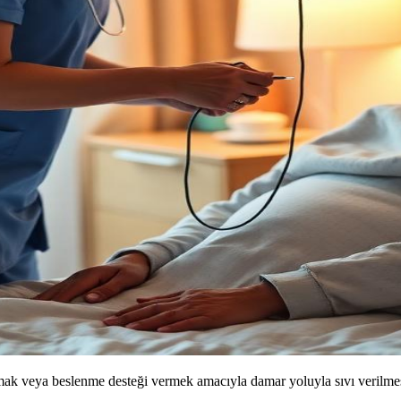
lamak veya beslenme desteği vermek amacıyla damar yoluyla sıvı verilm