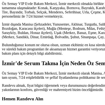
Öz Semay VIP Evde Bakım Merkezi, İzmir merkezli olmakla birlikte Ege
tamamına ulaşmaktadır: Konak, Karşıyaka, Bornova, Bayraklı, Karaba
Tire, Bayındır, Torbalı, Selçuk, Menderes, Seferihisar, Urla, Çeşme, 
personelimiz ile 7/24 hizmet vermekteyiz.
İzmir dışında Manisa (Şehzadeler, Yunusemre, Akhisar, Turgutlu, Salih
Bozdoğan, Karacasu ilçeleri), Muğla (Menteşe, Bodrum, Milas, Fethiy
Sarayköy, Buldan, Honaz ilçeleri), Uşak (Merkez, Banaz, Eşme, Karaha
(Merkez, Sandıklı, Dinar, Emirdağ, Bolvadin, Şuhut, Sinanpaşa, Çay, İh
Bulunduğunuz konum ne olursa olsun, uzman ekibimiz en kısa sürede a
ve sürekli bakım programları ile aksamayan hizmet garantisi veriyoruz
bakım planı için detaylı bilgi alabilirsiniz.
İzmir'de Serum Takma İçin Neden Öz Se
Öz Semay VIP Evde Bakım Merkezi, İzmir merkezli olarak Manisa, Aydı
tam uyum, 7/24 erişilebilirlik ve şeffaf fiyatlandırma politikamız ile 
Randevu almak, fiyat bilgisi öğrenmek veya durumunuzu değerlendirmek
yakınlarının konforu, güvenliği ve mahremiyeti bizim önceliğimizdir.
Hemen Randevu Alın