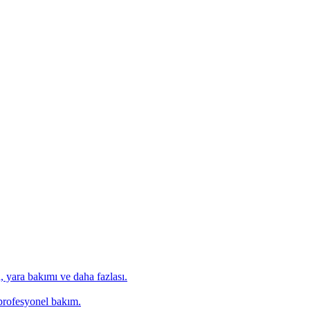
 yara bakımı ve daha fazlası.
n profesyonel bakım.