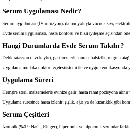
Serum Uygulaması Nedir?
Serum uygulaması (İV infüzyon), damar yoluyla vücuda sıvı, elektrolit v
Evde serum uygulaması, hasta konforu ve hızlı iyileşme açısından önem
Hangi Durumlarda Evde Serum Takılır?
Dehidratasyon (sıvı kaybı), gastroenterit sonrası halsizlik, migren ata
Uygulama mutlaka doktor reçetesi/istemi ile ve uygun endikasyonda y
Uygulama Süreci
Hemşire steril malzemelerle evinize gelir; hasta rahat pozisyona alınır
Uygulama süresince hasta izlenir; şişlik, ağrı ya da kızarıklık gibi kom
Serum Çeşitleri
İzotonik (%0.9 NaCl, Ringer), hipertonik ve hipotonik serumlar farklı en