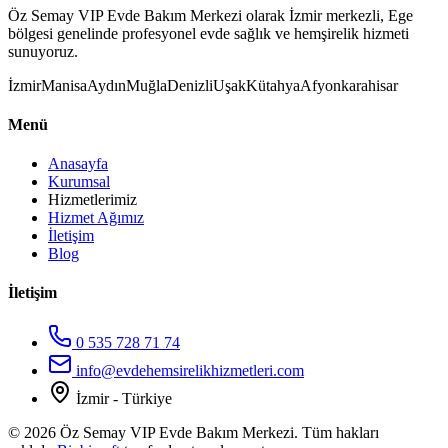
Öz Semay VIP Evde Bakım Merkezi olarak İzmir merkezli, Ege
bölgesi genelinde profesyonel evde sağlık ve hemşirelik hizmeti
sunuyoruz.
İzmir
Manisa
Aydın
Muğla
Denizli
Uşak
Kütahya
Afyonkarahisar
Menü
Anasayfa
Kurumsal
Hizmetlerimiz
Hizmet Ağımız
İletişim
Blog
İletişim
0 535 728 71 74
info@evdehemsirelikhizmetleri.com
İzmir - Türkiye
©
2026
Öz Semay VIP Evde Bakım Merkezi. Tüm hakları