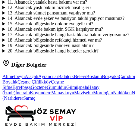
11
.
Alsancak yatalak hasta bakımı var mı?
12
.
Alsancak yaşlı bakım hizmeti nasıl işler?
13
.
Alsancak sünnet pansumanı yapılıyor mu?
14
.
Alsancak evde şeker ve tansiyon takibi yapıyor musunuz?
15
.
Alsancak bölgesinde doktor eve gelir mi?
16
.
Alsancak evde bakım için SGK karşılıyor mu?
17
.
Alsancak bölgesinde hangi hastalıklara bakım veriyorsunuz?
18
.
Alsancak bölgesinde refakatçi hizmeti var mı?
19
.
Alsancak bölgesinde randevu nasıl alınır?
20
.
Alsancak bölgesinde hangi belgeler gerekir?
Diğer Bölgeler
Ahmetbeyli
Alaçatı
Ayrancılar
Balatçık
Belevi
Bostanlı
Bozyaka
Çamdibi
Boyalık
Çeşme Çiftlikköy
Çeşme
Şifne
Eşrefpaşa
Göztepe
Gümüldür
Gümüşpala
Hatay
(İzmir)
İnciraltı
Koyundere
Manavkuyu
Mavişehir
Mordoğan
Naldöken
N
(Narlıdere)
Sarnıç