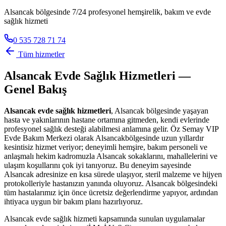
Alsancak bölgesinde 7/24 profesyonel hemşirelik, bakım ve evde
sağlık hizmeti
0 535 728 71 74
Tüm hizmetler
Alsancak
Evde Sağlık Hizmetleri —
Genel Bakış
Alsancak
evde sağlık hizmetleri
,
Alsancak
bölgesinde yaşayan
hasta ve yakınlarının hastane ortamına gitmeden, kendi evlerinde
profesyonel sağlık desteği alabilmesi anlamına gelir. Öz Semay VIP
Evde Bakım Merkezi olarak
Alsancak
bölgesinde uzun yıllardır
kesintisiz hizmet veriyor; deneyimli hemşire, bakım personeli ve
anlaşmalı hekim kadromuzla
Alsancak
sokaklarını, mahallelerini ve
ulaşım koşullarını çok iyi tanıyoruz. Bu deneyim sayesinde
Alsancak
adresinize en kısa sürede ulaşıyor, steril malzeme ve hijyen
protokolleriyle hastanızın yanında oluyoruz.
Alsancak
bölgesindeki
tüm hastalarımız için önce ücretsiz değerlendirme yapıyor, ardından
ihtiyaca uygun bir bakım planı hazırlıyoruz.
Alsancak
evde sağlık hizmeti kapsamında sunulan uygulamalar