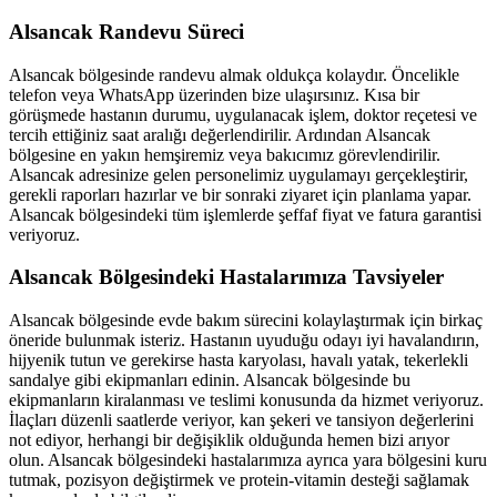
Alsancak
Randevu Süreci
Alsancak
bölgesinde randevu almak oldukça kolaydır. Öncelikle
telefon veya WhatsApp üzerinden bize ulaşırsınız. Kısa bir
görüşmede hastanın durumu, uygulanacak işlem, doktor reçetesi ve
tercih ettiğiniz saat aralığı değerlendirilir. Ardından
Alsancak
bölgesine en yakın hemşiremiz veya bakıcımız görevlendirilir.
Alsancak
adresinize gelen personelimiz uygulamayı gerçekleştirir,
gerekli raporları hazırlar ve bir sonraki ziyaret için planlama yapar.
Alsancak
bölgesindeki tüm işlemlerde şeffaf fiyat ve fatura garantisi
veriyoruz.
Alsancak
Bölgesindeki Hastalarımıza Tavsiyeler
Alsancak
bölgesinde evde bakım sürecini kolaylaştırmak için birkaç
öneride bulunmak isteriz. Hastanın uyuduğu odayı iyi havalandırın,
hijyenik tutun ve gerekirse hasta karyolası, havalı yatak, tekerlekli
sandalye gibi ekipmanları edinin.
Alsancak
bölgesinde bu
ekipmanların kiralanması ve teslimi konusunda da hizmet veriyoruz.
İlaçları düzenli saatlerde veriyor, kan şekeri ve tansiyon değerlerini
not ediyor, herhangi bir değişiklik olduğunda hemen bizi arıyor
olun.
Alsancak
bölgesindeki hastalarımıza ayrıca yara bölgesini kuru
tutmak, pozisyon değiştirmek ve protein-vitamin desteği sağlamak