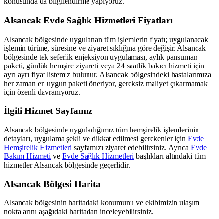
konusunda da bilgilendirme yapıyoruz.
Alsancak
Evde Sağlık Hizmetleri Fiyatları
Alsancak
bölgesinde uygulanan tüm işlemlerin fiyatı; uygulanacak
işlemin türüne, süresine ve ziyaret sıklığına göre değişir.
Alsancak
bölgesinde tek seferlik enjeksiyon uygulaması, aylık pansuman
paketi, günlük hemşire ziyareti veya 24 saatlik bakıcı hizmeti için
ayrı ayrı fiyat listemiz bulunur.
Alsancak
bölgesindeki hastalarımıza
her zaman en uygun paketi öneriyor, gereksiz maliyet çıkarmamak
için özenli davranıyoruz.
İlgili Hizmet Sayfamız
Alsancak
bölgesinde uyguladığımız tüm hemşirelik işlemlerinin
detayları, uygulama şekli ve dikkat edilmesi gerekenler için
Evde
Hemşirelik Hizmetleri
sayfamızı ziyaret edebilirsiniz. Ayrıca
Evde
Bakım Hizmeti
ve
Evde Sağlık Hizmetleri
başlıkları altındaki tüm
hizmetler
Alsancak
bölgesinde geçerlidir.
Alsancak
Bölgesi Harita
Alsancak
bölgesinin haritadaki konumunu ve ekibimizin ulaşım
noktalarını aşağıdaki haritadan inceleyebilirsiniz.