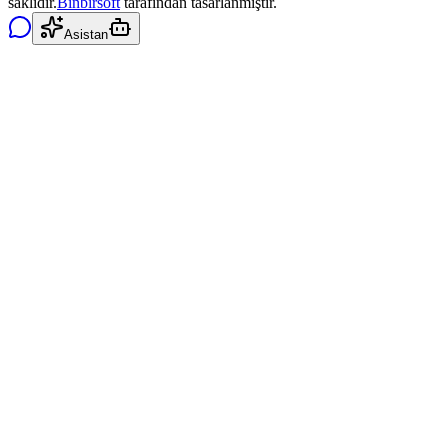
saklıdır.
Binbirsoft
tarafından tasarlanmıştır.
Asistan