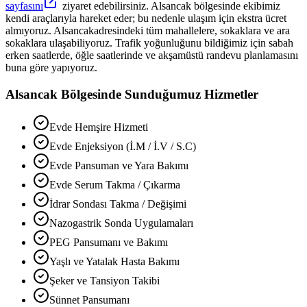
sayfasını
ziyaret edebilirsiniz.
Alsancak
bölgesinde ekibimiz
kendi araçlarıyla hareket eder; bu nedenle ulaşım için ekstra ücret
almıyoruz.
Alsancak
adresindeki tüm mahallelere, sokaklara ve ara
sokaklara ulaşabiliyoruz. Trafik yoğunluğunu bildiğimiz için sabah
erken saatlerde, öğle saatlerinde ve akşamüstü randevu planlamasını
buna göre yapıyoruz.
Alsancak
Bölgesinde Sunduğumuz Hizmetler
Evde Hemşire Hizmeti
Evde Enjeksiyon (İ.M / İ.V / S.C)
Evde Pansuman ve Yara Bakımı
Evde Serum Takma / Çıkarma
İdrar Sondası Takma / Değişimi
Nazogastrik Sonda Uygulamaları
PEG Pansumanı ve Bakımı
Yaşlı ve Yatalak Hasta Bakımı
Şeker ve Tansiyon Takibi
Sünnet Pansumanı