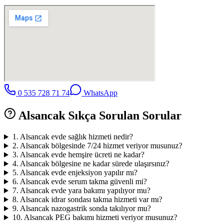
0 535 728 71 74
WhatsApp
Alsancak
Sıkça Sorulan Sorular
1
.
Alsancak evde sağlık hizmeti nedir?
2
.
Alsancak bölgesinde 7/24 hizmet veriyor musunuz?
3
.
Alsancak evde hemşire ücreti ne kadar?
4
.
Alsancak bölgesine ne kadar sürede ulaşırsınız?
5
.
Alsancak evde enjeksiyon yapılır mı?
6
.
Alsancak evde serum takma güvenli mi?
7
.
Alsancak evde yara bakımı yapılıyor mu?
8
.
Alsancak idrar sondası takma hizmeti var mı?
9
.
Alsancak nazogastrik sonda takılıyor mu?
10
.
Alsancak PEG bakımı hizmeti veriyor musunuz?