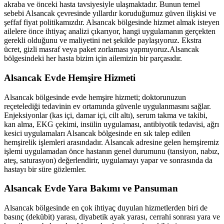
akraba ve önceki hasta tavsiyesiyle ulaşmaktadır. Bunun temel
sebebi
Alsancak
çevresinde yıllardır koruduğumuz güven ilişkisi ve
şeffaf fiyat politikamızdır.
Alsancak
bölgesinde hizmet almak isteyen
ailelere önce ihtiyaç analizi çıkarıyor, hangi uygulamanın gerçekten
gerekli olduğunu ve maliyetini net şekilde paylaşıyoruz. Ekstra
ücret, gizli masraf veya paket zorlaması yapmıyoruz.
Alsancak
bölgesindeki her hasta bizim için ailemizin bir parçasıdır.
Alsancak
Evde Hemşire Hizmeti
Alsancak
bölgesinde evde hemşire hizmeti; doktorunuzun
reçetelediği tedavinin ev ortamında güvenle uygulanmasını sağlar.
Enjeksiyonlar (kas içi, damar içi, cilt altı), serum takma ve takibi,
kan alma, EKG çekimi, insülin uygulaması, antibiyotik tedavisi, ağrı
kesici uygulamaları
Alsancak
bölgesinde en sık talep edilen
hemşirelik işlemleri arasındadır.
Alsancak
adresine gelen hemşiremiz
işlemi uygulamadan önce hastanın genel durumunu (tansiyon, nabız,
ateş, saturasyon) değerlendirir, uygulamayı yapar ve sonrasında da
hastayı bir süre gözlemler.
Alsancak
Evde Yara Bakımı ve Pansuman
Alsancak
bölgesinde en çok ihtiyaç duyulan hizmetlerden biri de
basınç (dekübit) yarası, diyabetik ayak yarası, cerrahi sonrası yara ve