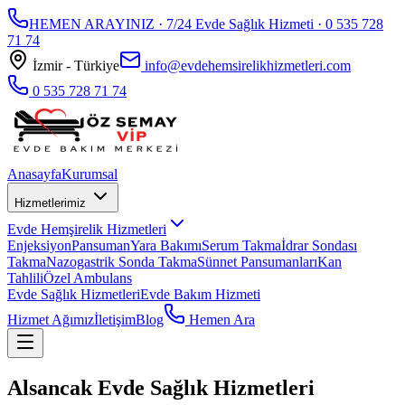
HEMEN ARAYINIZ · 7/24 Evde Sağlık Hizmeti ·
0 535 728
71 74
İzmir - Türkiye
info@evdehemsirelikhizmetleri.com
0 535 728 71 74
Anasayfa
Kurumsal
Hizmetlerimiz
Evde Hemşirelik Hizmetleri
Enjeksiyon
Pansuman
Yara Bakımı
Serum Takma
İdrar Sondası
Takma
Nazogastrik Sonda Takma
Sünnet Pansumanları
Kan
Tahlili
Özel Ambulans
Evde Sağlık Hizmetleri
Evde Bakım Hizmeti
Hizmet Ağımız
İletişim
Blog
Hemen Ara
Alsancak Evde Sağlık Hizmetleri