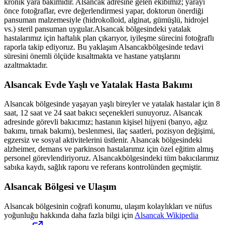
kronik yara bakımıdır.
Alsancak
adresine gelen ekibimiz; yarayı
önce fotoğraflar, evre değerlendirmesi yapar, doktorun önerdiği
pansuman malzemesiyle (hidrokolloid, alginat, gümüşlü, hidrojel
vs.) steril pansuman uygular.
Alsancak
bölgesindeki yatalak
hastalarımız için haftalık plan çıkarıyor, iyileşme sürecini fotoğraflı
raporla takip ediyoruz. Bu yaklaşım
Alsancak
bölgesinde tedavi
süresini önemli ölçüde kısaltmakta ve hastane yatışlarını
azaltmaktadır.
Alsancak
Evde Yaşlı ve Yatalak Hasta Bakımı
Alsancak
bölgesinde yaşayan yaşlı bireyler ve yatalak hastalar için 8
saat, 12 saat ve 24 saat bakıcı seçenekleri sunuyoruz.
Alsancak
adresinde görevli bakıcımız; hastanın kişisel hijyeni (banyo, ağız
bakımı, tırnak bakımı), beslenmesi, ilaç saatleri, pozisyon değişimi,
egzersiz ve sosyal aktivitelerini üstlenir.
Alsancak
bölgesindeki
alzheimer, demans ve parkinson hastalarımız için özel eğitim almış
personel görevlendiriyoruz.
Alsancak
bölgesindeki tüm bakıcılarımız
sabıka kaydı, sağlık raporu ve referans kontrolünden geçmiştir.
Alsancak
Bölgesi ve Ulaşım
Alsancak
bölgesinin coğrafi konumu, ulaşım kolaylıkları ve nüfus
yoğunluğu hakkında daha fazla bilgi için
Alsancak
Wikipedia