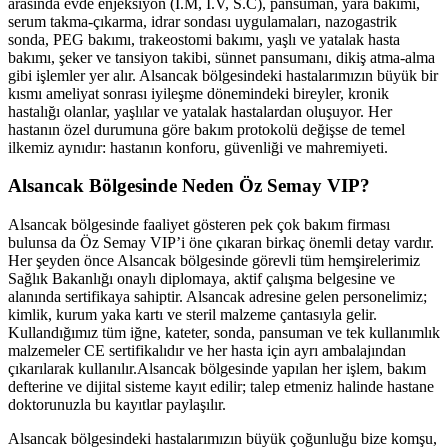
arasında evde enjeksiyon (İ.M, İ.V, S.C), pansuman, yara bakımı,
serum takma-çıkarma, idrar sondası uygulamaları, nazogastrik
sonda, PEG bakımı, trakeostomi bakımı, yaşlı ve yatalak hasta
bakımı, şeker ve tansiyon takibi, sünnet pansumanı, dikiş atma-alma
gibi işlemler yer alır.
Alsancak
bölgesindeki hastalarımızın büyük bir
kısmı ameliyat sonrası iyileşme dönemindeki bireyler, kronik
hastalığı olanlar, yaşlılar ve yatalak hastalardan oluşuyor. Her
hastanın özel durumuna göre bakım protokolü değişse de temel
ilkemiz aynıdır: hastanın konforu, güvenliği ve mahremiyeti.
Alsancak
Bölgesinde Neden Öz Semay VIP?
Alsancak
bölgesinde faaliyet gösteren pek çok bakım firması
bulunsa da Öz Semay VIP’i öne çıkaran birkaç önemli detay vardır.
Her şeyden önce
Alsancak
bölgesinde görevli tüm hemşirelerimiz
Sağlık Bakanlığı onaylı diplomaya, aktif çalışma belgesine ve
alanında sertifikaya sahiptir.
Alsancak
adresine gelen personelimiz;
kimlik, kurum yaka kartı ve steril malzeme çantasıyla gelir.
Kullandığımız tüm iğne, kateter, sonda, pansuman ve tek kullanımlık
malzemeler CE sertifikalıdır ve her hasta için ayrı ambalajından
çıkarılarak kullanılır.
Alsancak
bölgesinde yapılan her işlem, bakım
defterine ve dijital sisteme kayıt edilir; talep etmeniz halinde hastane
doktorunuzla bu kayıtlar paylaşılır.
Alsancak
bölgesindeki hastalarımızın büyük çoğunluğu bize komşu,