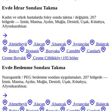
Evde İdrar Sondası Takma
Kadın ve erkek hastalarda foley sonda takma / değişimi. 207
bölgede — İzmir, Manisa, Aydın, Muğla, Denizli, Uşak, Kütahya,
Afyonkarahisar.
Ahmetbeyli
Alaçatı
Alsancak
Ayrancılar
Balatçık
Belevi
Bostanlı
Bozyaka
Çamdibi
Çandarlı
Çeşme Boyalık
Çeşme Çiftlikköy
+
195
bölge
Evde Beslenme Sondası Takma
Nazogastrik / PEG beslenme sondası uygulamaları. 207 bölgede —
İzmir, Manisa, Aydın, Muğla, Denizli, Uşak, Kütahya,
Afyonkarahisar.
Ahmetbeyli
Alaçatı
Alsancak
Ayrancılar
Balatçık
Belevi
Bostanlı
Bozyaka
Çamdibi
Çandarlı