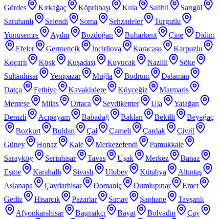
Gördes
Kırkağaç
Köprübaşı
Kula
Salihli
Sarıgöl
Saruhanlı
Selendi
Soma
Şehzadeler
Turgutlu
Yunusemre
Aydın
Bozdoğan
Buharkent
Çine
Didim
Efeler
Germencik
İncirliova
Karacasu
Karpuzlu
Koçarlı
Köşk
Kuşadası
Kuyucak
Nazilli
Söke
Sultanhisar
Yenipazar
Muğla
Bodrum
Dalaman
Datça
Fethiye
Kavaklıdere
Köyceğiz
Marmaris
Menteşe
Milas
Ortaca
Seydikemer
Ula
Yatağan
Denizli
Acıpayam
Babadağ
Baklan
Bekilli
Beyağaç
Bozkurt
Buldan
Çal
Çameli
Çardak
Çivril
Güney
Honaz
Kale
Merkezefendi
Pamukkale
Sarayköy
Serinhisar
Tavas
Uşak
Merkez
Banaz
Eşme
Karahallı
Sivaslı
Ulubey
Kütahya
Altıntaş
Aslanapa
Çavdarhisar
Domaniç
Dumlupınar
Emet
Gediz
Hisarcık
Pazarlar
Simav
Şaphane
Tavşanlı
Afyonkarahisar
Başmakçı
Bayat
Bolvadin
Çay