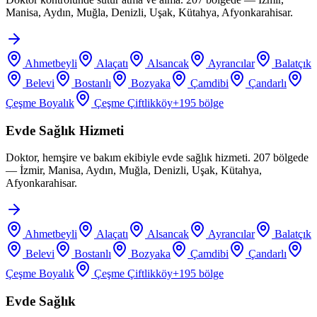
Manisa, Aydın, Muğla, Denizli, Uşak, Kütahya, Afyonkarahisar.
Ahmetbeyli
Alaçatı
Alsancak
Ayrancılar
Balatçık
Belevi
Bostanlı
Bozyaka
Çamdibi
Çandarlı
Çeşme Boyalık
Çeşme Çiftlikköy
+
195
bölge
Evde Sağlık Hizmeti
Doktor, hemşire ve bakım ekibiyle evde sağlık hizmeti. 207 bölgede
— İzmir, Manisa, Aydın, Muğla, Denizli, Uşak, Kütahya,
Afyonkarahisar.
Ahmetbeyli
Alaçatı
Alsancak
Ayrancılar
Balatçık
Belevi
Bostanlı
Bozyaka
Çamdibi
Çandarlı
Çeşme Boyalık
Çeşme Çiftlikköy
+
195
bölge
Evde Sağlık