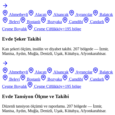
Ahmetbeyli
Alaçatı
Alsancak
Ayrancılar
Balatçık
Belevi
Bostanlı
Bozyaka
Çamdibi
Çandarlı
Çeşme Boyalık
Çeşme Çiftlikköy
+
195
bölge
Evde Şeker Takibi
Kan şekeri ölçüm, insülin ve diyabet takibi. 207 bölgede — İzmir,
Manisa, Aydın, Muğla, Denizli, Uşak, Kütahya, Afyonkarahisar.
Ahmetbeyli
Alaçatı
Alsancak
Ayrancılar
Balatçık
Belevi
Bostanlı
Bozyaka
Çamdibi
Çandarlı
Çeşme Boyalık
Çeşme Çiftlikköy
+
195
bölge
Evde Tansiyon Ölçme ve Takibi
Düzenli tansiyon ölçümü ve raporlama. 207 bölgede — İzmir,
Manisa, Aydın, Muğla, Denizli, Uşak, Kütahya, Afyonkarahisar.