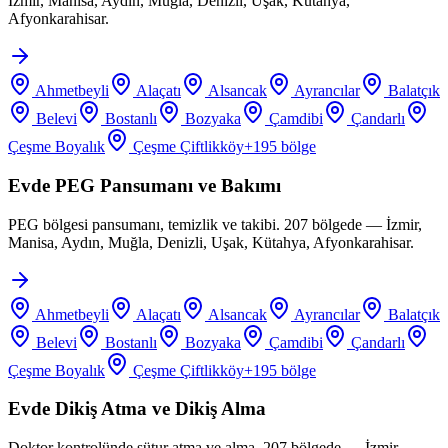
İzmir, Manisa, Aydın, Muğla, Denizli, Uşak, Kütahya,
Afyonkarahisar.
Ahmetbeyli
Alaçatı
Alsancak
Ayrancılar
Balatçık
Belevi
Bostanlı
Bozyaka
Çamdibi
Çandarlı
Çeşme Boyalık
Çeşme Çiftlikköy
+
195
bölge
Evde PEG Pansumanı ve Bakımı
PEG bölgesi pansumanı, temizlik ve takibi. 207 bölgede — İzmir,
Manisa, Aydın, Muğla, Denizli, Uşak, Kütahya, Afyonkarahisar.
Ahmetbeyli
Alaçatı
Alsancak
Ayrancılar
Balatçık
Belevi
Bostanlı
Bozyaka
Çamdibi
Çandarlı
Çeşme Boyalık
Çeşme Çiftlikköy
+
195
bölge
Evde Dikiş Atma ve Dikiş Alma
Doktor kontrolünde sütur atma ve alma. 207 bölgede — İzmir,