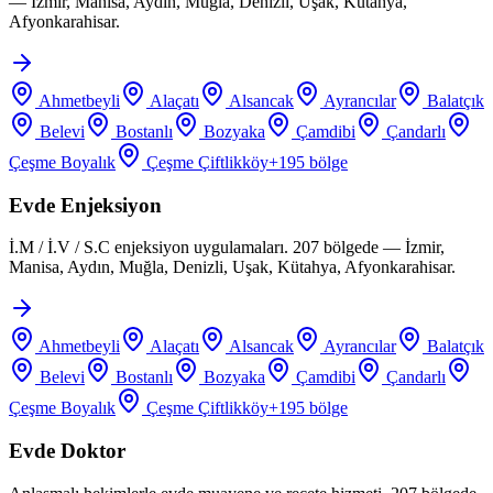
— İzmir, Manisa, Aydın, Muğla, Denizli, Uşak, Kütahya,
Afyonkarahisar.
Ahmetbeyli
Alaçatı
Alsancak
Ayrancılar
Balatçık
Belevi
Bostanlı
Bozyaka
Çamdibi
Çandarlı
Çeşme Boyalık
Çeşme Çiftlikköy
+
195
bölge
Evde Enjeksiyon
İ.M / İ.V / S.C enjeksiyon uygulamaları. 207 bölgede — İzmir,
Manisa, Aydın, Muğla, Denizli, Uşak, Kütahya, Afyonkarahisar.
Ahmetbeyli
Alaçatı
Alsancak
Ayrancılar
Balatçık
Belevi
Bostanlı
Bozyaka
Çamdibi
Çandarlı
Çeşme Boyalık
Çeşme Çiftlikköy
+
195
bölge
Evde Doktor