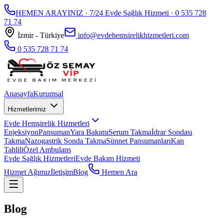
HEMEN ARAYINIZ · 7/24 Evde Sağlık Hizmeti ·
0 535 728
71 74
İzmir - Türkiye
info@evdehemsirelikhizmetleri.com
0 535 728 71 74
Anasayfa
Kurumsal
Hizmetlerimiz
Evde Hemşirelik Hizmetleri
Enjeksiyon
Pansuman
Yara Bakımı
Serum Takma
İdrar Sondası
Takma
Nazogastrik Sonda Takma
Sünnet Pansumanları
Kan
Tahlili
Özel Ambulans
Evde Sağlık Hizmetleri
Evde Bakım Hizmeti
Hizmet Ağımız
İletişim
Blog
Hemen Ara
Blog