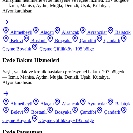
Anlaşmalı hekimlerle evde muayene ve reçete hizmeti. 207 bölgede
— İzmir, Manisa, Aydın, Muğla, Denizli, Uşak, Kütahya,
Afyonkarahisar.
Ahmetbeyli
Alaçatı
Alsancak
Ayrancılar
Balatçık
Belevi
Bostanlı
Bozyaka
Çamdibi
Çandarlı
Çeşme Boyalık
Çeşme Çiftlikköy
+
195
bölge
Evde Bakım Hizmetleri
Yaşlı, yatalak ve kronik hastalara profesyonel bakım. 207 bölgede
— İzmir, Manisa, Aydın, Muğla, Denizli, Uşak, Kütahya,
Afyonkarahisar.
Ahmetbeyli
Alaçatı
Alsancak
Ayrancılar
Balatçık
Belevi
Bostanlı
Bozyaka
Çamdibi
Çandarlı
Çeşme Boyalık
Çeşme Çiftlikköy
+
195
bölge
Evde Pansuman