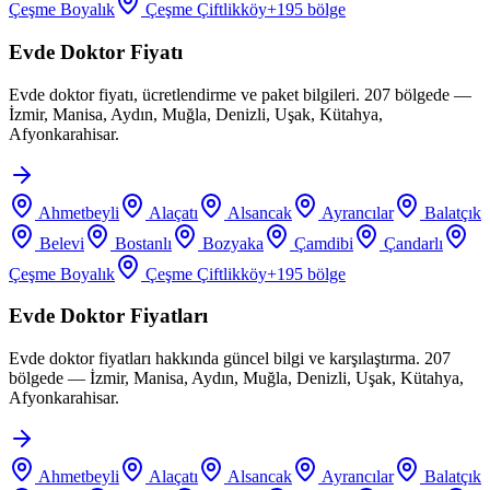
Çeşme Boyalık
Çeşme Çiftlikköy
+
195
bölge
Evde Doktor Fiyatı
Evde doktor fiyatı, ücretlendirme ve paket bilgileri. 207 bölgede —
İzmir, Manisa, Aydın, Muğla, Denizli, Uşak, Kütahya,
Afyonkarahisar.
Ahmetbeyli
Alaçatı
Alsancak
Ayrancılar
Balatçık
Belevi
Bostanlı
Bozyaka
Çamdibi
Çandarlı
Çeşme Boyalık
Çeşme Çiftlikköy
+
195
bölge
Evde Doktor Fiyatları
Evde doktor fiyatları hakkında güncel bilgi ve karşılaştırma. 207
bölgede — İzmir, Manisa, Aydın, Muğla, Denizli, Uşak, Kütahya,
Afyonkarahisar.
Ahmetbeyli
Alaçatı
Alsancak
Ayrancılar
Balatçık