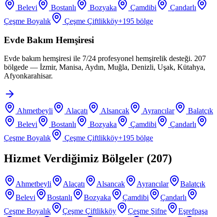
Belevi
Bostanlı
Bozyaka
Çamdibi
Çandarlı
Çeşme Boyalık
Çeşme Çiftlikköy
+
195
bölge
Evde Bakım Hemşiresi
Evde bakım hemşiresi ile 7/24 profesyonel hemşirelik desteği. 207
bölgede — İzmir, Manisa, Aydın, Muğla, Denizli, Uşak, Kütahya,
Afyonkarahisar.
Ahmetbeyli
Alaçatı
Alsancak
Ayrancılar
Balatçık
Belevi
Bostanlı
Bozyaka
Çamdibi
Çandarlı
Çeşme Boyalık
Çeşme Çiftlikköy
+
195
bölge
Hizmet Verdiğimiz Bölgeler (
207
)
Ahmetbeyli
Alaçatı
Alsancak
Ayrancılar
Balatçık
Belevi
Bostanlı
Bozyaka
Çamdibi
Çandarlı
Çeşme Boyalık
Çeşme Çiftlikköy
Çeşme Şifne
Eşrefpaşa