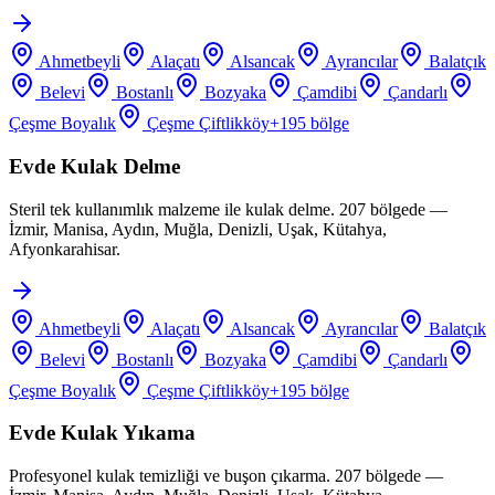
Ahmetbeyli
Alaçatı
Alsancak
Ayrancılar
Balatçık
Belevi
Bostanlı
Bozyaka
Çamdibi
Çandarlı
Çeşme Boyalık
Çeşme Çiftlikköy
+
195
bölge
Evde Kulak Delme
Steril tek kullanımlık malzeme ile kulak delme. 207 bölgede —
İzmir, Manisa, Aydın, Muğla, Denizli, Uşak, Kütahya,
Afyonkarahisar.
Ahmetbeyli
Alaçatı
Alsancak
Ayrancılar
Balatçık
Belevi
Bostanlı
Bozyaka
Çamdibi
Çandarlı
Çeşme Boyalık
Çeşme Çiftlikköy
+
195
bölge
Evde Kulak Yıkama
Profesyonel kulak temizliği ve buşon çıkarma. 207 bölgede —