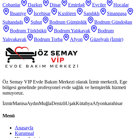
Çobanlar
Dazkırı
Dinar
Emirdağ
Evciler
Hocalar
İhsaniye
İscehisar
Kızılören
Sandıklı
Sinanpaşa
Sultandağı
Şuhut
Bodrum Gümüşlük
Bodrum Gündoğan
Bodrum Türkbükü
Bodrum Yalıkavak
Bodrum
Yalıvakavak
Bodrum Torba
Afyon
Güzelyalı (İzmir)
Öz Semay VIP Evde Bakım Merkezi olarak İzmir merkezli, Ege
bölgesi genelinde profesyonel evde sağlık ve hemşirelik hizmeti
sunuyoruz.
İzmir
Manisa
Aydın
Muğla
Denizli
Uşak
Kütahya
Afyonkarahisar
Menü
Anasayfa
Kurumsal