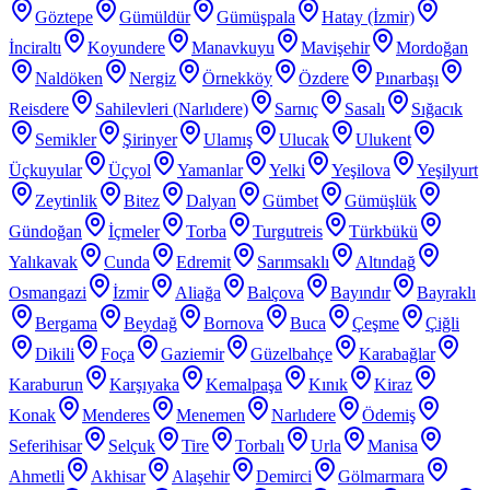
Göztepe
Gümüldür
Gümüşpala
Hatay (İzmir)
İnciraltı
Koyundere
Manavkuyu
Mavişehir
Mordoğan
Naldöken
Nergiz
Örnekköy
Özdere
Pınarbaşı
Reisdere
Sahilevleri (Narlıdere)
Sarnıç
Sasalı
Sığacık
Semikler
Şirinyer
Ulamış
Ulucak
Ulukent
Üçkuyular
Üçyol
Yamanlar
Yelki
Yeşilova
Yeşilyurt
Zeytinlik
Bitez
Dalyan
Gümbet
Gümüşlük
Gündoğan
İçmeler
Torba
Turgutreis
Türkbükü
Yalıkavak
Cunda
Edremit
Sarımsaklı
Altındağ
Osmangazi
İzmir
Aliağa
Balçova
Bayındır
Bayraklı
Bergama
Beydağ
Bornova
Buca
Çeşme
Çiğli
Dikili
Foça
Gaziemir
Güzelbahçe
Karabağlar
Karaburun
Karşıyaka
Kemalpaşa
Kınık
Kiraz
Konak
Menderes
Menemen
Narlıdere
Ödemiş
Seferihisar
Selçuk
Tire
Torbalı
Urla
Manisa
Ahmetli
Akhisar
Alaşehir
Demirci
Gölmarmara