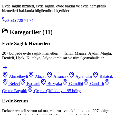
Evde sağlık hizmeti, evde sağlık, evde bakım ve evde hemşirelik
hizmetleri hakkında bilgilendirici içerikler
0 535 728 71 74
Kategoriler (
31
)
Evde Sağlık Hizmetleri
207 bölgede evde sağlık hizmetleri — İzmir, Manisa, Aydın, Muğla,
Denizli, Uşak, Kütahya, Afyonkarahisar ve tüm ilçe/mahalleler.
Ahmetbeyli
Alaçatı
Alsancak
Ayrancılar
Balatçık
Belevi
Bostanlı
Bozyaka
Çamdibi
Çandarlı
Çeşme Boyalık
Çeşme Çiftlikköy
+
195
bölge
Evde Serum
Doktor reçeteli serum takma, çıkarma ve takibi hizmeti. 207 bölgede