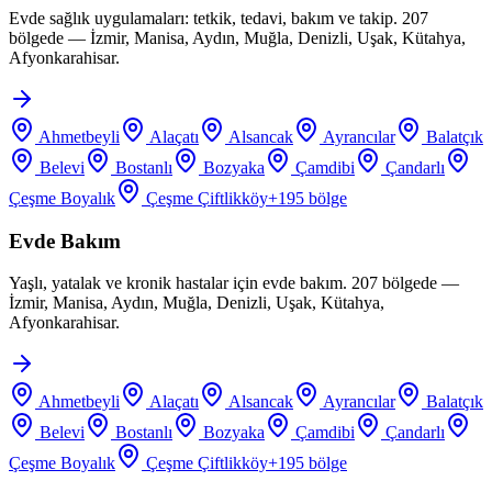
Evde sağlık uygulamaları: tetkik, tedavi, bakım ve takip. 207
bölgede — İzmir, Manisa, Aydın, Muğla, Denizli, Uşak, Kütahya,
Afyonkarahisar.
Ahmetbeyli
Alaçatı
Alsancak
Ayrancılar
Balatçık
Belevi
Bostanlı
Bozyaka
Çamdibi
Çandarlı
Çeşme Boyalık
Çeşme Çiftlikköy
+
195
bölge
Evde Bakım
Yaşlı, yatalak ve kronik hastalar için evde bakım. 207 bölgede —
İzmir, Manisa, Aydın, Muğla, Denizli, Uşak, Kütahya,
Afyonkarahisar.
Ahmetbeyli
Alaçatı
Alsancak
Ayrancılar
Balatçık
Belevi
Bostanlı
Bozyaka
Çamdibi
Çandarlı
Çeşme Boyalık
Çeşme Çiftlikköy
+
195
bölge