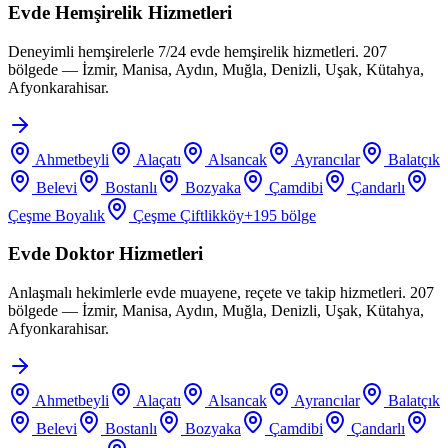
Evde Hemşirelik Hizmetleri
Deneyimli hemşirelerle 7/24 evde hemşirelik hizmetleri. 207
bölgede — İzmir, Manisa, Aydın, Muğla, Denizli, Uşak, Kütahya,
Afyonkarahisar.
Ahmetbeyli
Alaçatı
Alsancak
Ayrancılar
Balatçık
Belevi
Bostanlı
Bozyaka
Çamdibi
Çandarlı
Çeşme Boyalık
Çeşme Çiftlikköy
+
195
bölge
Evde Doktor Hizmetleri
Anlaşmalı hekimlerle evde muayene, reçete ve takip hizmetleri. 207
bölgede — İzmir, Manisa, Aydın, Muğla, Denizli, Uşak, Kütahya,
Afyonkarahisar.
Ahmetbeyli
Alaçatı
Alsancak
Ayrancılar
Balatçık
Belevi
Bostanlı
Bozyaka
Çamdibi
Çandarlı