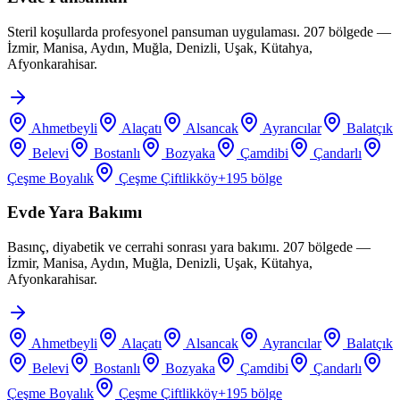
Steril koşullarda profesyonel pansuman uygulaması. 207 bölgede —
İzmir, Manisa, Aydın, Muğla, Denizli, Uşak, Kütahya,
Afyonkarahisar.
Ahmetbeyli
Alaçatı
Alsancak
Ayrancılar
Balatçık
Belevi
Bostanlı
Bozyaka
Çamdibi
Çandarlı
Çeşme Boyalık
Çeşme Çiftlikköy
+
195
bölge
Evde Yara Bakımı
Basınç, diyabetik ve cerrahi sonrası yara bakımı. 207 bölgede —
İzmir, Manisa, Aydın, Muğla, Denizli, Uşak, Kütahya,
Afyonkarahisar.
Ahmetbeyli
Alaçatı
Alsancak
Ayrancılar
Balatçık
Belevi
Bostanlı
Bozyaka
Çamdibi
Çandarlı
Çeşme Boyalık
Çeşme Çiftlikköy
+
195
bölge