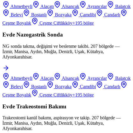
Ahmetbeyli
Alaçatı
Alsancak
Ayrancılar
Balatçık
Belevi
Bostanlı
Bozyaka
Çamdibi
Çandarlı
Çeşme Boyalık
Çeşme Çiftlikköy
+
195
bölge
Evde Nazogastrik Sonda
NG sonda takma, değişimi ve beslenme takibi. 207 bölgede —
İzmir, Manisa, Aydın, Muğla, Denizli, Uşak, Kütahya,
Afyonkarahisar.
Ahmetbeyli
Alaçatı
Alsancak
Ayrancılar
Balatçık
Belevi
Bostanlı
Bozyaka
Çamdibi
Çandarlı
Çeşme Boyalık
Çeşme Çiftlikköy
+
195
bölge
Evde Trakeostomi Bakımı
Trakeostomi kanül bakımı, aspirasyon ve takip. 207 bölgede —
İzmir, Manisa, Aydın, Muğla, Denizli, Uşak, Kütahya,
Afyonkarahisar.