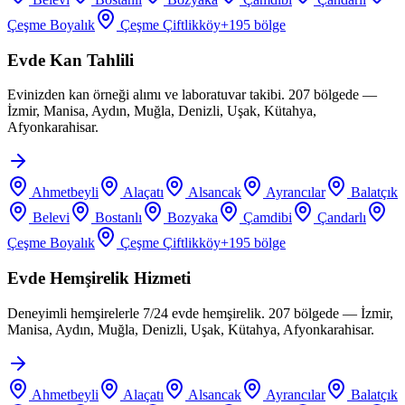
Çeşme Boyalık
Çeşme Çiftlikköy
+
195
bölge
Evde Kan Tahlili
Evinizden kan örneği alımı ve laboratuvar takibi. 207 bölgede —
İzmir, Manisa, Aydın, Muğla, Denizli, Uşak, Kütahya,
Afyonkarahisar.
Ahmetbeyli
Alaçatı
Alsancak
Ayrancılar
Balatçık
Belevi
Bostanlı
Bozyaka
Çamdibi
Çandarlı
Çeşme Boyalık
Çeşme Çiftlikköy
+
195
bölge
Evde Hemşirelik Hizmeti
Deneyimli hemşirelerle 7/24 evde hemşirelik. 207 bölgede — İzmir,
Manisa, Aydın, Muğla, Denizli, Uşak, Kütahya, Afyonkarahisar.
Ahmetbeyli
Alaçatı
Alsancak
Ayrancılar
Balatçık