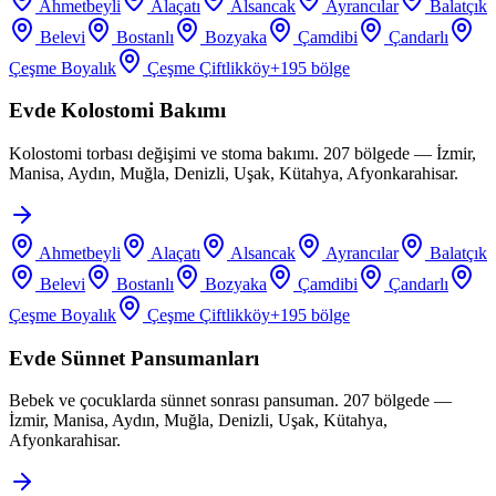
Ahmetbeyli
Alaçatı
Alsancak
Ayrancılar
Balatçık
Belevi
Bostanlı
Bozyaka
Çamdibi
Çandarlı
Çeşme Boyalık
Çeşme Çiftlikköy
+
195
bölge
Evde Kolostomi Bakımı
Kolostomi torbası değişimi ve stoma bakımı. 207 bölgede — İzmir,
Manisa, Aydın, Muğla, Denizli, Uşak, Kütahya, Afyonkarahisar.
Ahmetbeyli
Alaçatı
Alsancak
Ayrancılar
Balatçık
Belevi
Bostanlı
Bozyaka
Çamdibi
Çandarlı
Çeşme Boyalık
Çeşme Çiftlikköy
+
195
bölge
Evde Sünnet Pansumanları
Bebek ve çocuklarda sünnet sonrası pansuman. 207 bölgede —
İzmir, Manisa, Aydın, Muğla, Denizli, Uşak, Kütahya,
Afyonkarahisar.