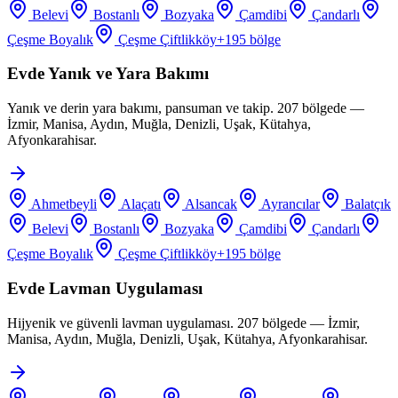
Belevi
Bostanlı
Bozyaka
Çamdibi
Çandarlı
Çeşme Boyalık
Çeşme Çiftlikköy
+
195
bölge
Evde Yanık ve Yara Bakımı
Yanık ve derin yara bakımı, pansuman ve takip. 207 bölgede —
İzmir, Manisa, Aydın, Muğla, Denizli, Uşak, Kütahya,
Afyonkarahisar.
Ahmetbeyli
Alaçatı
Alsancak
Ayrancılar
Balatçık
Belevi
Bostanlı
Bozyaka
Çamdibi
Çandarlı
Çeşme Boyalık
Çeşme Çiftlikköy
+
195
bölge
Evde Lavman Uygulaması
Hijyenik ve güvenli lavman uygulaması. 207 bölgede — İzmir,
Manisa, Aydın, Muğla, Denizli, Uşak, Kütahya, Afyonkarahisar.