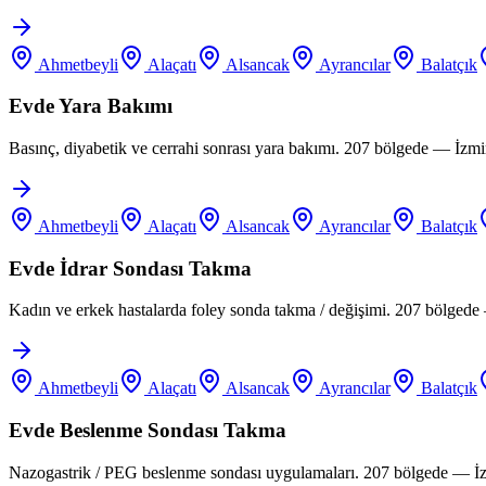
Ahmetbeyli
Alaçatı
Alsancak
Ayrancılar
Balatçık
Evde Yara Bakımı
Basınç, diyabetik ve cerrahi sonrası yara bakımı. 207 bölgede — İzm
Ahmetbeyli
Alaçatı
Alsancak
Ayrancılar
Balatçık
Evde İdrar Sondası Takma
Kadın ve erkek hastalarda foley sonda takma / değişimi. 207 bölgede
Ahmetbeyli
Alaçatı
Alsancak
Ayrancılar
Balatçık
Evde Beslenme Sondası Takma
Nazogastrik / PEG beslenme sondası uygulamaları. 207 bölgede — İz