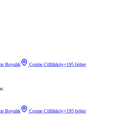
e Boyalık
Çeşme Çiftlikköy
+
195
bölge
r.
e Boyalık
Çeşme Çiftlikköy
+
195
bölge