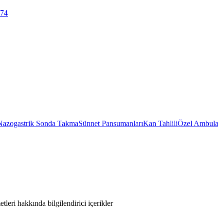
 74
Nazogastrik Sonda Takma
Sünnet Pansumanları
Kan Tahlili
Özel Ambula
leri hakkında bilgilendirici içerikler