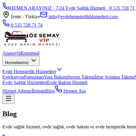
HEMEN ARAYINIZ · 7/24 Evde Sağlık Hizmeti ·
0 535 728 71
İzmir - Türkiye
info@evdehemsirelikhizmetleri.com
0 535 728 71 74
Anasayfa
Kurumsal
Hizmetlerimiz
Evde Hemşirelik Hizmetleri
Enjeksiyon
Pansuman
Yara Bakımı
Serum Takma
İdrar Sondası Takma
Evde Sağlık Hizmetleri
Evde Bakım Hizmeti
Hizmet Ağımız
İletişim
Blog
Hemen Ara
Blog
Evde sağlık hizmeti, evde sağlık, evde bakım ve evde hemşirelik hizmet