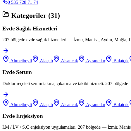
0 535 728 71 74
Kategoriler (
31
)
Evde Sağlık Hizmetleri
207 bölgede evde sağlık hizmetleri — İzmir, Manisa, Aydın, Muğla, D
Ahmetbeyli
Alaçatı
Alsancak
Ayrancılar
Balatçık
Evde Serum
Doktor reçeteli serum takma, çıkarma ve takibi hizmeti. 207 bölgede
Ahmetbeyli
Alaçatı
Alsancak
Ayrancılar
Balatçık
Evde Enjeksiyon
İ.M / İ.V / S.C enjeksiyon uygulamaları. 207 bölgede — İzmir, Manis