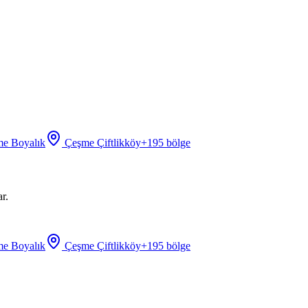
e Boyalık
Çeşme Çiftlikköy
+
195
bölge
r.
e Boyalık
Çeşme Çiftlikköy
+
195
bölge