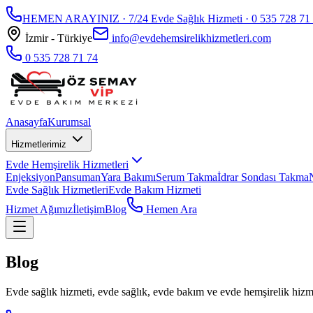
HEMEN ARAYINIZ · 7/24 Evde Sağlık Hizmeti ·
0 535 728 71
İzmir - Türkiye
info@evdehemsirelikhizmetleri.com
0 535 728 71 74
Anasayfa
Kurumsal
Hizmetlerimiz
Evde Hemşirelik Hizmetleri
Enjeksiyon
Pansuman
Yara Bakımı
Serum Takma
İdrar Sondası Takma
Evde Sağlık Hizmetleri
Evde Bakım Hizmeti
Hizmet Ağımız
İletişim
Blog
Hemen Ara
Blog
Evde sağlık hizmeti, evde sağlık, evde bakım ve evde hemşirelik hizmet