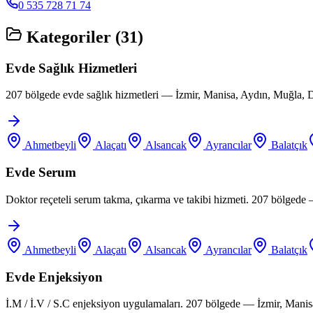
0 535 728 71 74
Kategoriler (
31
)
Evde Sağlık Hizmetleri
207 bölgede evde sağlık hizmetleri — İzmir, Manisa, Aydın, Muğla, D
Ahmetbeyli
Alaçatı
Alsancak
Ayrancılar
Balatçık
Evde Serum
Doktor reçeteli serum takma, çıkarma ve takibi hizmeti. 207 bölgede
Ahmetbeyli
Alaçatı
Alsancak
Ayrancılar
Balatçık
Evde Enjeksiyon
İ.M / İ.V / S.C enjeksiyon uygulamaları. 207 bölgede — İzmir, Manis