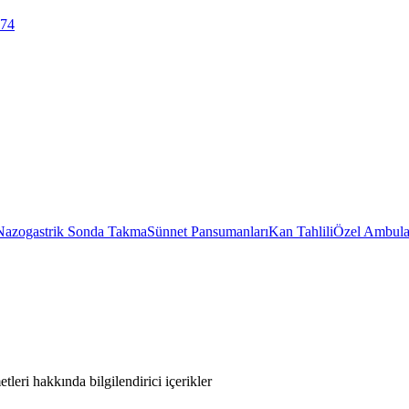
 74
Nazogastrik Sonda Takma
Sünnet Pansumanları
Kan Tahlili
Özel Ambula
leri hakkında bilgilendirici içerikler