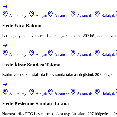
Ahmetbeyli
Alaçatı
Alsancak
Ayrancılar
Balatçık
Evde Yara Bakımı
Basınç, diyabetik ve cerrahi sonrası yara bakımı. 207 bölgede — İzm
Ahmetbeyli
Alaçatı
Alsancak
Ayrancılar
Balatçık
Evde İdrar Sondası Takma
Kadın ve erkek hastalarda foley sonda takma / değişimi. 207 bölgede
Ahmetbeyli
Alaçatı
Alsancak
Ayrancılar
Balatçık
Evde Beslenme Sondası Takma
Nazogastrik / PEG beslenme sondası uygulamaları. 207 bölgede — İz