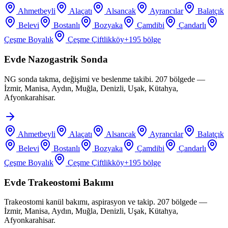
Ahmetbeyli
Alaçatı
Alsancak
Ayrancılar
Balatçık
Belevi
Bostanlı
Bozyaka
Çamdibi
Çandarlı
Çeşme Boyalık
Çeşme Çiftlikköy
+
195
bölge
Evde Nazogastrik Sonda
NG sonda takma, değişimi ve beslenme takibi. 207 bölgede —
İzmir, Manisa, Aydın, Muğla, Denizli, Uşak, Kütahya,
Afyonkarahisar.
Ahmetbeyli
Alaçatı
Alsancak
Ayrancılar
Balatçık
Belevi
Bostanlı
Bozyaka
Çamdibi
Çandarlı
Çeşme Boyalık
Çeşme Çiftlikköy
+
195
bölge
Evde Trakeostomi Bakımı
Trakeostomi kanül bakımı, aspirasyon ve takip. 207 bölgede —
İzmir, Manisa, Aydın, Muğla, Denizli, Uşak, Kütahya,
Afyonkarahisar.