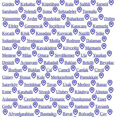
Gördes
Kırkağaç
Köprübaşı
Kula
Salihli
Sarıgöl
Saruhanlı
Selendi
Soma
Şehzadeler
Turgutlu
Yunusemre
Aydın
Bozdoğan
Buharkent
Çine
Didim
Efeler
Germencik
İncirliova
Karacasu
Karpuzlu
Koçarlı
Köşk
Kuşadası
Kuyucak
Nazilli
Söke
Sultanhisar
Yenipazar
Muğla
Bodrum
Dalaman
Datça
Fethiye
Kavaklıdere
Köyceğiz
Marmaris
Menteşe
Milas
Ortaca
Seydikemer
Ula
Yatağan
Denizli
Acıpayam
Babadağ
Baklan
Bekilli
Beyağaç
Bozkurt
Buldan
Çal
Çameli
Çardak
Çivril
Güney
Honaz
Kale
Merkezefendi
Pamukkale
Sarayköy
Serinhisar
Tavas
Uşak
Merkez
Banaz
Eşme
Karahallı
Sivaslı
Ulubey
Kütahya
Altıntaş
Aslanapa
Çavdarhisar
Domaniç
Dumlupınar
Emet
Gediz
Hisarcık
Pazarlar
Simav
Şaphane
Tavşanlı
Afyonkarahisar
Başmakçı
Bayat
Bolvadin
Çay