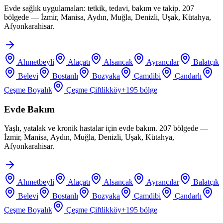
Evde sağlık uygulamaları: tetkik, tedavi, bakım ve takip. 207
bölgede — İzmir, Manisa, Aydın, Muğla, Denizli, Uşak, Kütahya,
Afyonkarahisar.
Ahmetbeyli
Alaçatı
Alsancak
Ayrancılar
Balatçık
Belevi
Bostanlı
Bozyaka
Çamdibi
Çandarlı
Çeşme Boyalık
Çeşme Çiftlikköy
+
195
bölge
Evde Bakım
Yaşlı, yatalak ve kronik hastalar için evde bakım. 207 bölgede —
İzmir, Manisa, Aydın, Muğla, Denizli, Uşak, Kütahya,
Afyonkarahisar.
Ahmetbeyli
Alaçatı
Alsancak
Ayrancılar
Balatçık
Belevi
Bostanlı
Bozyaka
Çamdibi
Çandarlı
Çeşme Boyalık
Çeşme Çiftlikköy
+
195
bölge