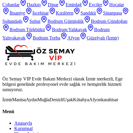
Çobanlar
Dazkırı
Dinar
Emirdağ
Evciler
Hocalar
İhsaniye
İscehisar
Kızılören
Sandıklı
Sinanpaşa
Sultandağı
Şuhut
Bodrum Gümüşlük
Bodrum Gündoğan
Bodrum Türkbükü
Bodrum Yalıkavak
Bodrum
Yalıvakavak
Bodrum Torba
Afyon
Güzelyalı (İzmir)
Öz Semay VIP Evde Bakım Merkezi olarak İzmir merkezli, Ege
bölgesi genelinde profesyonel evde sağlık ve hemşirelik hizmeti
sunuyoruz.
İzmir
Manisa
Aydın
Muğla
Denizli
Uşak
Kütahya
Afyonkarahisar
Menü
Anasayfa
Kurumsal