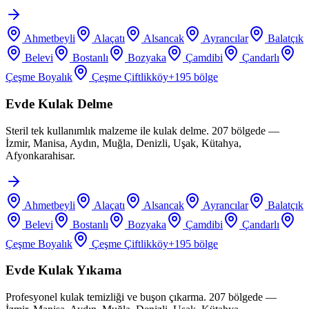
Ahmetbeyli
Alaçatı
Alsancak
Ayrancılar
Balatçık
Belevi
Bostanlı
Bozyaka
Çamdibi
Çandarlı
Çeşme Boyalık
Çeşme Çiftlikköy
+
195
bölge
Evde Kulak Delme
Steril tek kullanımlık malzeme ile kulak delme. 207 bölgede —
İzmir, Manisa, Aydın, Muğla, Denizli, Uşak, Kütahya,
Afyonkarahisar.
Ahmetbeyli
Alaçatı
Alsancak
Ayrancılar
Balatçık
Belevi
Bostanlı
Bozyaka
Çamdibi
Çandarlı
Çeşme Boyalık
Çeşme Çiftlikköy
+
195
bölge
Evde Kulak Yıkama
Profesyonel kulak temizliği ve buşon çıkarma. 207 bölgede —