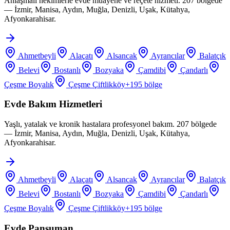
Anlaşmalı hekimlerle evde muayene ve reçete hizmeti. 207 bölgede
— İzmir, Manisa, Aydın, Muğla, Denizli, Uşak, Kütahya,
Afyonkarahisar.
Ahmetbeyli
Alaçatı
Alsancak
Ayrancılar
Balatçık
Belevi
Bostanlı
Bozyaka
Çamdibi
Çandarlı
Çeşme Boyalık
Çeşme Çiftlikköy
+
195
bölge
Evde Bakım Hizmetleri
Yaşlı, yatalak ve kronik hastalara profesyonel bakım. 207 bölgede
— İzmir, Manisa, Aydın, Muğla, Denizli, Uşak, Kütahya,
Afyonkarahisar.
Ahmetbeyli
Alaçatı
Alsancak
Ayrancılar
Balatçık
Belevi
Bostanlı
Bozyaka
Çamdibi
Çandarlı
Çeşme Boyalık
Çeşme Çiftlikköy
+
195
bölge
Evde Pansuman