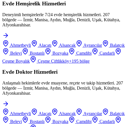
Evde Hemşirelik Hizmetleri
Deneyimli hemşirelerle 7/24 evde hemşirelik hizmetleri. 207
bölgede — İzmir, Manisa, Aydın, Muğla, Denizli, Uşak, Kütahya,
Afyonkarahisar.
Ahmetbeyli
Alaçatı
Alsancak
Ayrancılar
Balatçık
Belevi
Bostanlı
Bozyaka
Çamdibi
Çandarlı
Çeşme Boyalık
Çeşme Çiftlikköy
+
195
bölge
Evde Doktor Hizmetleri
Anlaşmalı hekimlerle evde muayene, reçete ve takip hizmetleri. 207
bölgede — İzmir, Manisa, Aydın, Muğla, Denizli, Uşak, Kütahya,
Afyonkarahisar.
Ahmetbeyli
Alaçatı
Alsancak
Ayrancılar
Balatçık
Belevi
Bostanlı
Bozyaka
Çamdibi
Çandarlı