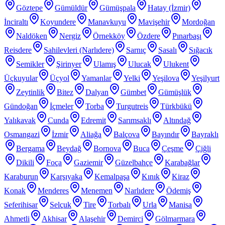
Göztepe
Gümüldür
Gümüşpala
Hatay (İzmir)
İnciraltı
Koyundere
Manavkuyu
Mavişehir
Mordoğan
Naldöken
Nergiz
Örnekköy
Özdere
Pınarbaşı
Reisdere
Sahilevleri (Narlıdere)
Sarnıç
Sasalı
Sığacık
Semikler
Şirinyer
Ulamış
Ulucak
Ulukent
Üçkuyular
Üçyol
Yamanlar
Yelki
Yeşilova
Yeşilyurt
Zeytinlik
Bitez
Dalyan
Gümbet
Gümüşlük
Gündoğan
İçmeler
Torba
Turgutreis
Türkbükü
Yalıkavak
Cunda
Edremit
Sarımsaklı
Altındağ
Osmangazi
İzmir
Aliağa
Balçova
Bayındır
Bayraklı
Bergama
Beydağ
Bornova
Buca
Çeşme
Çiğli
Dikili
Foça
Gaziemir
Güzelbahçe
Karabağlar
Karaburun
Karşıyaka
Kemalpaşa
Kınık
Kiraz
Konak
Menderes
Menemen
Narlıdere
Ödemiş
Seferihisar
Selçuk
Tire
Torbalı
Urla
Manisa
Ahmetli
Akhisar
Alaşehir
Demirci
Gölmarmara