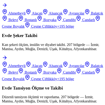
Ahmetbeyli
Alaçatı
Alsancak
Ayrancılar
Balatçık
Belevi
Bostanlı
Bozyaka
Çamdibi
Çandarlı
Çeşme Boyalık
Çeşme Çiftlikköy
+
195
bölge
Evde Şeker Takibi
Kan şekeri ölçüm, insülin ve diyabet takibi. 207 bölgede — İzmir,
Manisa, Aydın, Muğla, Denizli, Uşak, Kütahya, Afyonkarahisar.
Ahmetbeyli
Alaçatı
Alsancak
Ayrancılar
Balatçık
Belevi
Bostanlı
Bozyaka
Çamdibi
Çandarlı
Çeşme Boyalık
Çeşme Çiftlikköy
+
195
bölge
Evde Tansiyon Ölçme ve Takibi
Düzenli tansiyon ölçümü ve raporlama. 207 bölgede — İzmir,
Manisa, Aydın, Muğla, Denizli, Uşak, Kütahya, Afyonkarahisar.