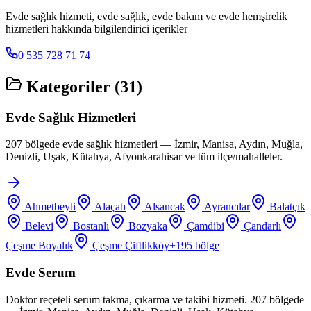
Evde sağlık hizmeti, evde sağlık, evde bakım ve evde hemşirelik
hizmetleri hakkında bilgilendirici içerikler
0 535 728 71 74
Kategoriler (
31
)
Evde Sağlık Hizmetleri
207 bölgede evde sağlık hizmetleri — İzmir, Manisa, Aydın, Muğla,
Denizli, Uşak, Kütahya, Afyonkarahisar ve tüm ilçe/mahalleler.
Ahmetbeyli
Alaçatı
Alsancak
Ayrancılar
Balatçık
Belevi
Bostanlı
Bozyaka
Çamdibi
Çandarlı
Çeşme Boyalık
Çeşme Çiftlikköy
+
195
bölge
Evde Serum
Doktor reçeteli serum takma, çıkarma ve takibi hizmeti. 207 bölgede