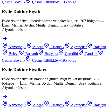
Çeşme Boyalık
Çeşme Çiftlikköy
+
195
bölge
Evde Doktor Fiyatı
Evde doktor fiyatı, ücretlendirme ve paket bilgileri. 207 bölgede —
İzmir, Manisa, Aydın, Muğla, Denizli, Uşak, Kütahya,
Afyonkarahisar.
Ahmetbeyli
Alaçatı
Alsancak
Ayrancılar
Balatçık
Belevi
Bostanlı
Bozyaka
Çamdibi
Çandarlı
Çeşme Boyalık
Çeşme Çiftlikköy
+
195
bölge
Evde Doktor Fiyatları
Evde doktor fiyatları hakkında güncel bilgi ve karşılaştırma. 207
bölgede — İzmir, Manisa, Aydın, Muğla, Denizli, Uşak, Kütahya,
Afyonkarahisar.
Ahmetbeyli
Alaçatı
Alsancak
Ayrancılar
Balatçık