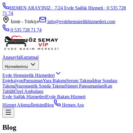
HEMEN ARAYINIZ · 7/24 Evde Sağlık Hizmeti ·
0 535 728
71 74
İzmir - Türkiye
info@evdehemsirelikhizmetleri.com
0 535 728 71 74
Anasayfa
Kurumsal
Hizmetlerimiz
Evde Hemşirelik Hizmetleri
Enjeksiyon
Pansuman
Yara Bakımı
Serum Takma
İdrar Sondası
Takma
Nazogastrik Sonda Takma
Sünnet Pansumanları
Kan
Tahlili
Özel Ambulans
Evde Sağlık Hizmetleri
Evde Bakım Hizmeti
Hizmet Ağımız
İletişim
Blog
Hemen Ara
Blog