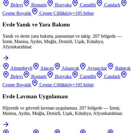
Belevi
Bostanlı
Bozyaka
Çamdibi
Çandarlı
Çeşme Boyalık
Çeşme Çiftlikköy
+
195
bölge
Evde Yanık ve Yara Bakımı
Yanık ve derin yara bakımı, pansuman ve takip. 207 bölgede —
İzmir, Manisa, Aydın, Muğla, Denizli, Uşak, Kütahya,
Afyonkarahisar.
Ahmetbeyli
Alaçatı
Alsancak
Ayrancılar
Balatçık
Belevi
Bostanlı
Bozyaka
Çamdibi
Çandarlı
Çeşme Boyalık
Çeşme Çiftlikköy
+
195
bölge
Evde Lavman Uygulaması
Hijyenik ve güvenli lavman uygulaması. 207 bölgede — İzmir,
Manisa, Aydın, Muğla, Denizli, Uşak, Kütahya, Afyonkarahisar.