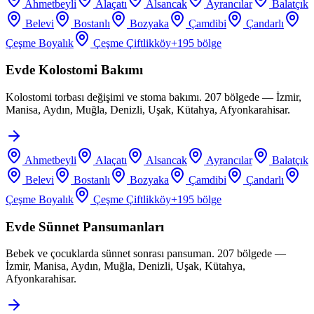
Ahmetbeyli
Alaçatı
Alsancak
Ayrancılar
Balatçık
Belevi
Bostanlı
Bozyaka
Çamdibi
Çandarlı
Çeşme Boyalık
Çeşme Çiftlikköy
+
195
bölge
Evde Kolostomi Bakımı
Kolostomi torbası değişimi ve stoma bakımı. 207 bölgede — İzmir,
Manisa, Aydın, Muğla, Denizli, Uşak, Kütahya, Afyonkarahisar.
Ahmetbeyli
Alaçatı
Alsancak
Ayrancılar
Balatçık
Belevi
Bostanlı
Bozyaka
Çamdibi
Çandarlı
Çeşme Boyalık
Çeşme Çiftlikköy
+
195
bölge
Evde Sünnet Pansumanları
Bebek ve çocuklarda sünnet sonrası pansuman. 207 bölgede —
İzmir, Manisa, Aydın, Muğla, Denizli, Uşak, Kütahya,
Afyonkarahisar.