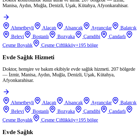
Manisa, Aydın, Muğla, Denizli, Uşak, Kütahya, Afyonkarahisar.
Ahmetbeyli
Alaçatı
Alsancak
Ayrancılar
Balatçık
Belevi
Bostanlı
Bozyaka
Çamdibi
Çandarlı
Çeşme Boyalık
Çeşme Çiftlikköy
+
195
bölge
Evde Sağlık Hizmeti
Doktor, hemşire ve bakım ekibiyle evde sağlık hizmeti. 207 bölgede
— İzmir, Manisa, Aydın, Muğla, Denizli, Uşak, Kütahya,
Afyonkarahisar.
Ahmetbeyli
Alaçatı
Alsancak
Ayrancılar
Balatçık
Belevi
Bostanlı
Bozyaka
Çamdibi
Çandarlı
Çeşme Boyalık
Çeşme Çiftlikköy
+
195
bölge
Evde Sağlık