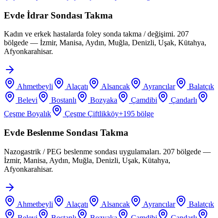
Evde İdrar Sondası Takma
Kadın ve erkek hastalarda foley sonda takma / değişimi. 207
bölgede — İzmir, Manisa, Aydın, Muğla, Denizli, Uşak, Kütahya,
Afyonkarahisar.
Ahmetbeyli
Alaçatı
Alsancak
Ayrancılar
Balatçık
Belevi
Bostanlı
Bozyaka
Çamdibi
Çandarlı
Çeşme Boyalık
Çeşme Çiftlikköy
+
195
bölge
Evde Beslenme Sondası Takma
Nazogastrik / PEG beslenme sondası uygulamaları. 207 bölgede —
İzmir, Manisa, Aydın, Muğla, Denizli, Uşak, Kütahya,
Afyonkarahisar.
Ahmetbeyli
Alaçatı
Alsancak
Ayrancılar
Balatçık
Belevi
Bostanlı
Bozyaka
Çamdibi
Çandarlı