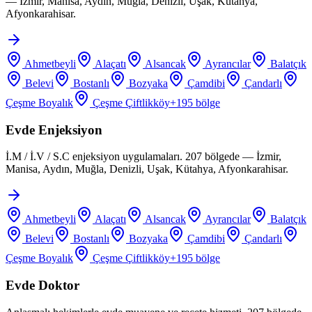
— İzmir, Manisa, Aydın, Muğla, Denizli, Uşak, Kütahya,
Afyonkarahisar.
Ahmetbeyli
Alaçatı
Alsancak
Ayrancılar
Balatçık
Belevi
Bostanlı
Bozyaka
Çamdibi
Çandarlı
Çeşme Boyalık
Çeşme Çiftlikköy
+
195
bölge
Evde Enjeksiyon
İ.M / İ.V / S.C enjeksiyon uygulamaları. 207 bölgede — İzmir,
Manisa, Aydın, Muğla, Denizli, Uşak, Kütahya, Afyonkarahisar.
Ahmetbeyli
Alaçatı
Alsancak
Ayrancılar
Balatçık
Belevi
Bostanlı
Bozyaka
Çamdibi
Çandarlı
Çeşme Boyalık
Çeşme Çiftlikköy
+
195
bölge
Evde Doktor