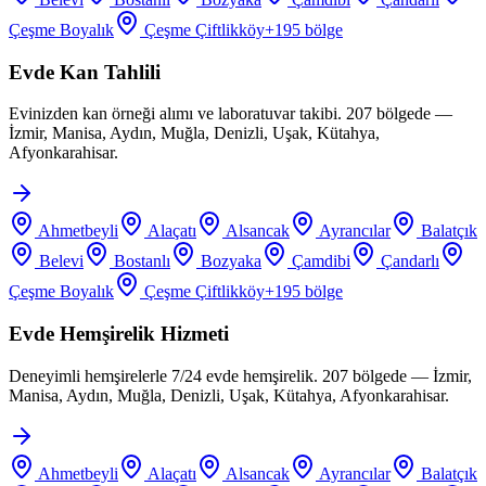
Çeşme Boyalık
Çeşme Çiftlikköy
+
195
bölge
Evde Kan Tahlili
Evinizden kan örneği alımı ve laboratuvar takibi. 207 bölgede —
İzmir, Manisa, Aydın, Muğla, Denizli, Uşak, Kütahya,
Afyonkarahisar.
Ahmetbeyli
Alaçatı
Alsancak
Ayrancılar
Balatçık
Belevi
Bostanlı
Bozyaka
Çamdibi
Çandarlı
Çeşme Boyalık
Çeşme Çiftlikköy
+
195
bölge
Evde Hemşirelik Hizmeti
Deneyimli hemşirelerle 7/24 evde hemşirelik. 207 bölgede — İzmir,
Manisa, Aydın, Muğla, Denizli, Uşak, Kütahya, Afyonkarahisar.
Ahmetbeyli
Alaçatı
Alsancak
Ayrancılar
Balatçık