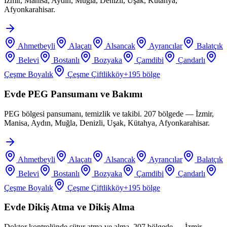
İzmir, Manisa, Aydın, Muğla, Denizli, Uşak, Kütahya,
Afyonkarahisar.
Ahmetbeyli
Alaçatı
Alsancak
Ayrancılar
Balatçık
Belevi
Bostanlı
Bozyaka
Çamdibi
Çandarlı
Çeşme Boyalık
Çeşme Çiftlikköy
+
195
bölge
Evde PEG Pansumanı ve Bakımı
PEG bölgesi pansumanı, temizlik ve takibi. 207 bölgede — İzmir,
Manisa, Aydın, Muğla, Denizli, Uşak, Kütahya, Afyonkarahisar.
Ahmetbeyli
Alaçatı
Alsancak
Ayrancılar
Balatçık
Belevi
Bostanlı
Bozyaka
Çamdibi
Çandarlı
Çeşme Boyalık
Çeşme Çiftlikköy
+
195
bölge
Evde Dikiş Atma ve Dikiş Alma
Doktor kontrolünde sütur atma ve alma. 207 bölgede — İzmir,