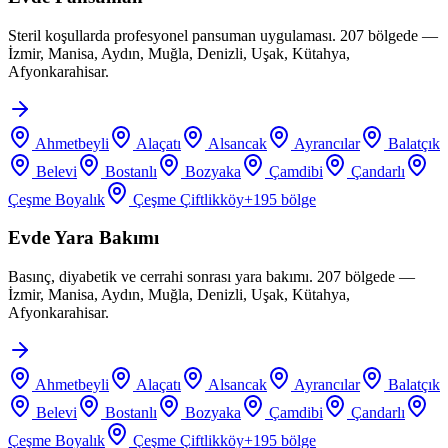
Steril koşullarda profesyonel pansuman uygulaması. 207 bölgede —
İzmir, Manisa, Aydın, Muğla, Denizli, Uşak, Kütahya,
Afyonkarahisar.
Ahmetbeyli
Alaçatı
Alsancak
Ayrancılar
Balatçık
Belevi
Bostanlı
Bozyaka
Çamdibi
Çandarlı
Çeşme Boyalık
Çeşme Çiftlikköy
+
195
bölge
Evde Yara Bakımı
Basınç, diyabetik ve cerrahi sonrası yara bakımı. 207 bölgede —
İzmir, Manisa, Aydın, Muğla, Denizli, Uşak, Kütahya,
Afyonkarahisar.
Ahmetbeyli
Alaçatı
Alsancak
Ayrancılar
Balatçık
Belevi
Bostanlı
Bozyaka
Çamdibi
Çandarlı
Çeşme Boyalık
Çeşme Çiftlikköy
+
195
bölge