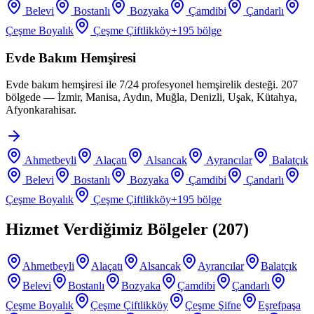
Belevi
Bostanlı
Bozyaka
Çamdibi
Çandarlı
Çeşme Boyalık
Çeşme Çiftlikköy
+
195
bölge
Evde Bakım Hemşiresi
Evde bakım hemşiresi ile 7/24 profesyonel hemşirelik desteği. 207
bölgede — İzmir, Manisa, Aydın, Muğla, Denizli, Uşak, Kütahya,
Afyonkarahisar.
Ahmetbeyli
Alaçatı
Alsancak
Ayrancılar
Balatçık
Belevi
Bostanlı
Bozyaka
Çamdibi
Çandarlı
Çeşme Boyalık
Çeşme Çiftlikköy
+
195
bölge
Hizmet Verdiğimiz Bölgeler (
207
)
Ahmetbeyli
Alaçatı
Alsancak
Ayrancılar
Balatçık
Belevi
Bostanlı
Bozyaka
Çamdibi
Çandarlı
Çeşme Boyalık
Çeşme Çiftlikköy
Çeşme Şifne
Eşrefpaşa