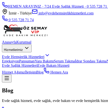
HEMEN ARAYINIZ · 7/24 Evde Sağlık Hizmeti ·
0 535 728 71
İzmir - Türkiye
info@evdehemsirelikhizmetleri.com
0 535 728 71 74
Anasayfa
Kurumsal
Hizmetlerimiz
Evde Hemşirelik Hizmetleri
Enjeksiyon
Pansuman
Yara Bakımı
Serum Takma
İdrar Sondası Takma
Evde Sağlık Hizmetleri
Evde Bakım Hizmeti
Hizmet Ağımız
İletişim
Blog
Hemen Ara
Blog
Evde sağlık hizmeti, evde sağlık, evde bakım ve evde hemşirelik hizmet