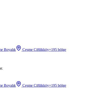
e Boyalık
Çeşme Çiftlikköy
+
195
bölge
r.
e Boyalık
Çeşme Çiftlikköy
+
195
bölge