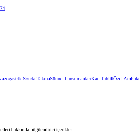
 74
Nazogastrik Sonda Takma
Sünnet Pansumanları
Kan Tahlili
Özel Ambula
leri hakkında bilgilendirici içerikler