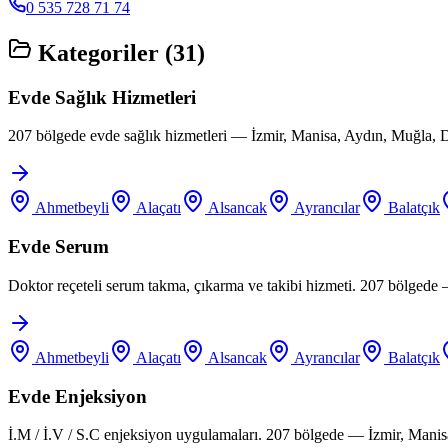
0 535 728 71 74
Kategoriler (
31
)
Evde Sağlık Hizmetleri
207 bölgede evde sağlık hizmetleri — İzmir, Manisa, Aydın, Muğla, D
Ahmetbeyli
Alaçatı
Alsancak
Ayrancılar
Balatçık
Evde Serum
Doktor reçeteli serum takma, çıkarma ve takibi hizmeti. 207 bölgede
Ahmetbeyli
Alaçatı
Alsancak
Ayrancılar
Balatçık
Evde Enjeksiyon
İ.M / İ.V / S.C enjeksiyon uygulamaları. 207 bölgede — İzmir, Manis