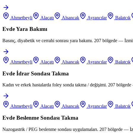
Ahmetbeyli
Alaçatı
Alsancak
Ayrancılar
Balatçık
Evde Yara Bakımı
Basınç, diyabetik ve cerrahi sonrası yara bakımı. 207 bölgede — İzm
Ahmetbeyli
Alaçatı
Alsancak
Ayrancılar
Balatçık
Evde İdrar Sondası Takma
Kadın ve erkek hastalarda foley sonda takma / değişimi. 207 bölgede
Ahmetbeyli
Alaçatı
Alsancak
Ayrancılar
Balatçık
Evde Beslenme Sondası Takma
Nazogastrik / PEG beslenme sondası uygulamaları. 207 bölgede — İz