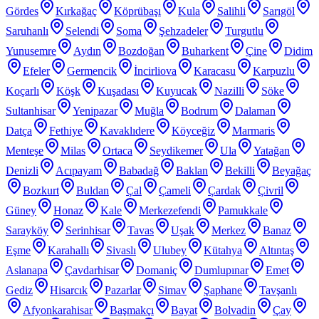
Gördes
Kırkağaç
Köprübaşı
Kula
Salihli
Sarıgöl
Saruhanlı
Selendi
Soma
Şehzadeler
Turgutlu
Yunusemre
Aydın
Bozdoğan
Buharkent
Çine
Didim
Efeler
Germencik
İncirliova
Karacasu
Karpuzlu
Koçarlı
Köşk
Kuşadası
Kuyucak
Nazilli
Söke
Sultanhisar
Yenipazar
Muğla
Bodrum
Dalaman
Datça
Fethiye
Kavaklıdere
Köyceğiz
Marmaris
Menteşe
Milas
Ortaca
Seydikemer
Ula
Yatağan
Denizli
Acıpayam
Babadağ
Baklan
Bekilli
Beyağaç
Bozkurt
Buldan
Çal
Çameli
Çardak
Çivril
Güney
Honaz
Kale
Merkezefendi
Pamukkale
Sarayköy
Serinhisar
Tavas
Uşak
Merkez
Banaz
Eşme
Karahallı
Sivaslı
Ulubey
Kütahya
Altıntaş
Aslanapa
Çavdarhisar
Domaniç
Dumlupınar
Emet
Gediz
Hisarcık
Pazarlar
Simav
Şaphane
Tavşanlı
Afyonkarahisar
Başmakçı
Bayat
Bolvadin
Çay