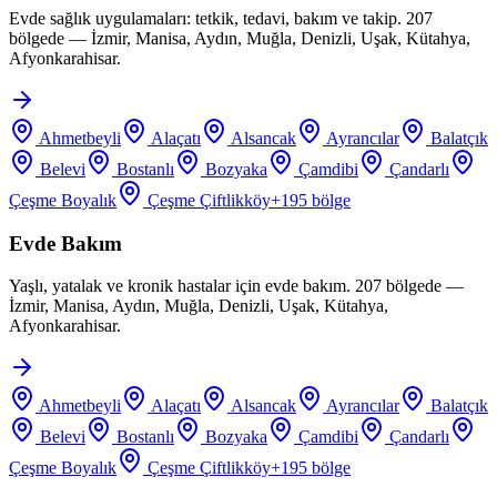
Evde sağlık uygulamaları: tetkik, tedavi, bakım ve takip. 207
bölgede — İzmir, Manisa, Aydın, Muğla, Denizli, Uşak, Kütahya,
Afyonkarahisar.
Ahmetbeyli
Alaçatı
Alsancak
Ayrancılar
Balatçık
Belevi
Bostanlı
Bozyaka
Çamdibi
Çandarlı
Çeşme Boyalık
Çeşme Çiftlikköy
+
195
bölge
Evde Bakım
Yaşlı, yatalak ve kronik hastalar için evde bakım. 207 bölgede —
İzmir, Manisa, Aydın, Muğla, Denizli, Uşak, Kütahya,
Afyonkarahisar.
Ahmetbeyli
Alaçatı
Alsancak
Ayrancılar
Balatçık
Belevi
Bostanlı
Bozyaka
Çamdibi
Çandarlı
Çeşme Boyalık
Çeşme Çiftlikköy
+
195
bölge