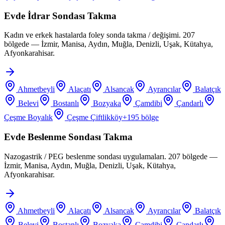
Evde İdrar Sondası Takma
Kadın ve erkek hastalarda foley sonda takma / değişimi. 207
bölgede — İzmir, Manisa, Aydın, Muğla, Denizli, Uşak, Kütahya,
Afyonkarahisar.
Ahmetbeyli
Alaçatı
Alsancak
Ayrancılar
Balatçık
Belevi
Bostanlı
Bozyaka
Çamdibi
Çandarlı
Çeşme Boyalık
Çeşme Çiftlikköy
+
195
bölge
Evde Beslenme Sondası Takma
Nazogastrik / PEG beslenme sondası uygulamaları. 207 bölgede —
İzmir, Manisa, Aydın, Muğla, Denizli, Uşak, Kütahya,
Afyonkarahisar.
Ahmetbeyli
Alaçatı
Alsancak
Ayrancılar
Balatçık
Belevi
Bostanlı
Bozyaka
Çamdibi
Çandarlı