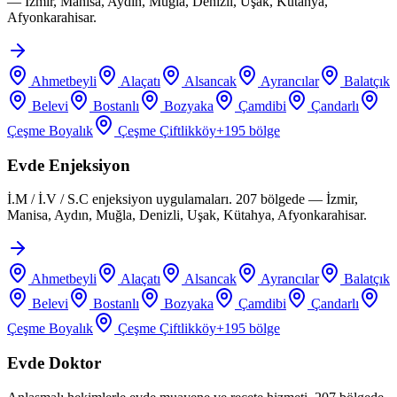
— İzmir, Manisa, Aydın, Muğla, Denizli, Uşak, Kütahya,
Afyonkarahisar.
Ahmetbeyli
Alaçatı
Alsancak
Ayrancılar
Balatçık
Belevi
Bostanlı
Bozyaka
Çamdibi
Çandarlı
Çeşme Boyalık
Çeşme Çiftlikköy
+
195
bölge
Evde Enjeksiyon
İ.M / İ.V / S.C enjeksiyon uygulamaları. 207 bölgede — İzmir,
Manisa, Aydın, Muğla, Denizli, Uşak, Kütahya, Afyonkarahisar.
Ahmetbeyli
Alaçatı
Alsancak
Ayrancılar
Balatçık
Belevi
Bostanlı
Bozyaka
Çamdibi
Çandarlı
Çeşme Boyalık
Çeşme Çiftlikköy
+
195
bölge
Evde Doktor