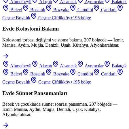
Ahmetbeyli
Alaçatı
Alsancak
Ayrancılar
Balatçık
Belevi
Bostanlı
Bozyaka
Çamdibi
Çandarlı
Çeşme Boyalık
Çeşme Çiftlikköy
+
195
bölge
Evde Kolostomi Bakımı
Kolostomi torbası değişimi ve stoma bakımı. 207 bölgede — İzmir,
Manisa, Aydın, Muğla, Denizli, Uşak, Kütahya, Afyonkarahisar.
Ahmetbeyli
Alaçatı
Alsancak
Ayrancılar
Balatçık
Belevi
Bostanlı
Bozyaka
Çamdibi
Çandarlı
Çeşme Boyalık
Çeşme Çiftlikköy
+
195
bölge
Evde Sünnet Pansumanları
Bebek ve çocuklarda sünnet sonrası pansuman. 207 bölgede —
İzmir, Manisa, Aydın, Muğla, Denizli, Uşak, Kütahya,
Afyonkarahisar.