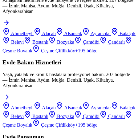
Anlaşmalı hekimlerle evde muayene ve reçete hizmeti. 207 bölgede
— İzmir, Manisa, Aydın, Muğla, Denizli, Uşak, Kütahya,
Afyonkarahisar.
Ahmetbeyli
Alaçatı
Alsancak
Ayrancılar
Balatçık
Belevi
Bostanlı
Bozyaka
Çamdibi
Çandarlı
Çeşme Boyalık
Çeşme Çiftlikköy
+
195
bölge
Evde Bakım Hizmetleri
Yaşlı, yatalak ve kronik hastalara profesyonel bakım. 207 bölgede
— İzmir, Manisa, Aydın, Muğla, Denizli, Uşak, Kütahya,
Afyonkarahisar.
Ahmetbeyli
Alaçatı
Alsancak
Ayrancılar
Balatçık
Belevi
Bostanlı
Bozyaka
Çamdibi
Çandarlı
Çeşme Boyalık
Çeşme Çiftlikköy
+
195
bölge
Evde Pansuman