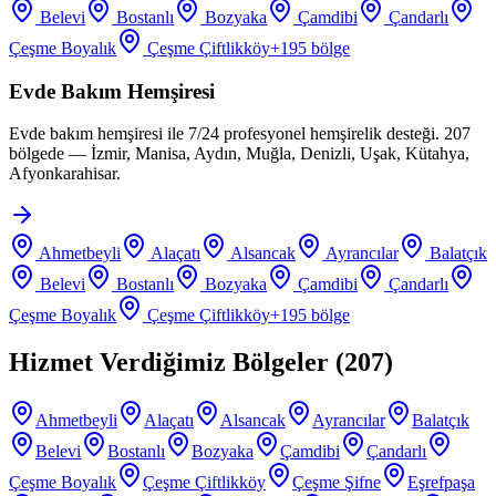
Belevi
Bostanlı
Bozyaka
Çamdibi
Çandarlı
Çeşme Boyalık
Çeşme Çiftlikköy
+
195
bölge
Evde Bakım Hemşiresi
Evde bakım hemşiresi ile 7/24 profesyonel hemşirelik desteği. 207
bölgede — İzmir, Manisa, Aydın, Muğla, Denizli, Uşak, Kütahya,
Afyonkarahisar.
Ahmetbeyli
Alaçatı
Alsancak
Ayrancılar
Balatçık
Belevi
Bostanlı
Bozyaka
Çamdibi
Çandarlı
Çeşme Boyalık
Çeşme Çiftlikköy
+
195
bölge
Hizmet Verdiğimiz Bölgeler (
207
)
Ahmetbeyli
Alaçatı
Alsancak
Ayrancılar
Balatçık
Belevi
Bostanlı
Bozyaka
Çamdibi
Çandarlı
Çeşme Boyalık
Çeşme Çiftlikköy
Çeşme Şifne
Eşrefpaşa