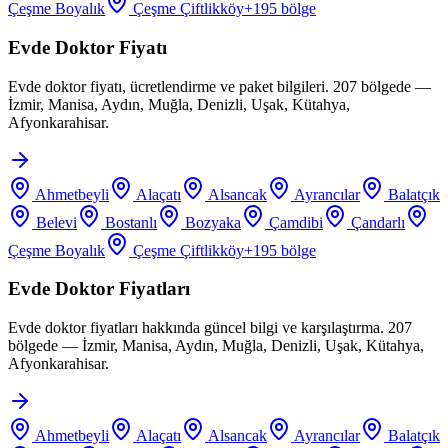
Çeşme Boyalık
Çeşme Çiftlikköy
+
195
bölge
Evde Doktor Fiyatı
Evde doktor fiyatı, ücretlendirme ve paket bilgileri. 207 bölgede —
İzmir, Manisa, Aydın, Muğla, Denizli, Uşak, Kütahya,
Afyonkarahisar.
Ahmetbeyli
Alaçatı
Alsancak
Ayrancılar
Balatçık
Belevi
Bostanlı
Bozyaka
Çamdibi
Çandarlı
Çeşme Boyalık
Çeşme Çiftlikköy
+
195
bölge
Evde Doktor Fiyatları
Evde doktor fiyatları hakkında güncel bilgi ve karşılaştırma. 207
bölgede — İzmir, Manisa, Aydın, Muğla, Denizli, Uşak, Kütahya,
Afyonkarahisar.
Ahmetbeyli
Alaçatı
Alsancak
Ayrancılar
Balatçık