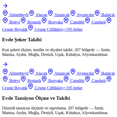
Ahmetbeyli
Alaçatı
Alsancak
Ayrancılar
Balatçık
Belevi
Bostanlı
Bozyaka
Çamdibi
Çandarlı
Çeşme Boyalık
Çeşme Çiftlikköy
+
195
bölge
Evde Şeker Takibi
Kan şekeri ölçüm, insülin ve diyabet takibi. 207 bölgede — İzmir,
Manisa, Aydın, Muğla, Denizli, Uşak, Kütahya, Afyonkarahisar.
Ahmetbeyli
Alaçatı
Alsancak
Ayrancılar
Balatçık
Belevi
Bostanlı
Bozyaka
Çamdibi
Çandarlı
Çeşme Boyalık
Çeşme Çiftlikköy
+
195
bölge
Evde Tansiyon Ölçme ve Takibi
Düzenli tansiyon ölçümü ve raporlama. 207 bölgede — İzmir,
Manisa, Aydın, Muğla, Denizli, Uşak, Kütahya, Afyonkarahisar.