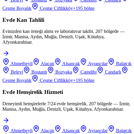
Çeşme Boyalık
Çeşme Çiftlikköy
+
195
bölge
Evde Kan Tahlili
Evinizden kan örneği alımı ve laboratuvar takibi. 207 bölgede —
İzmir, Manisa, Aydın, Muğla, Denizli, Uşak, Kütahya,
Afyonkarahisar.
Ahmetbeyli
Alaçatı
Alsancak
Ayrancılar
Balatçık
Belevi
Bostanlı
Bozyaka
Çamdibi
Çandarlı
Çeşme Boyalık
Çeşme Çiftlikköy
+
195
bölge
Evde Hemşirelik Hizmeti
Deneyimli hemşirelerle 7/24 evde hemşirelik. 207 bölgede — İzmir,
Manisa, Aydın, Muğla, Denizli, Uşak, Kütahya, Afyonkarahisar.
Ahmetbeyli
Alaçatı
Alsancak
Ayrancılar
Balatçık