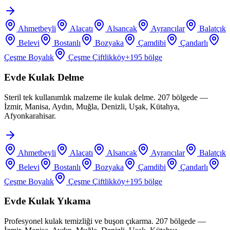
Ahmetbeyli
Alaçatı
Alsancak
Ayrancılar
Balatçık
Belevi
Bostanlı
Bozyaka
Çamdibi
Çandarlı
Çeşme Boyalık
Çeşme Çiftlikköy
+
195
bölge
Evde Kulak Delme
Steril tek kullanımlık malzeme ile kulak delme. 207 bölgede —
İzmir, Manisa, Aydın, Muğla, Denizli, Uşak, Kütahya,
Afyonkarahisar.
Ahmetbeyli
Alaçatı
Alsancak
Ayrancılar
Balatçık
Belevi
Bostanlı
Bozyaka
Çamdibi
Çandarlı
Çeşme Boyalık
Çeşme Çiftlikköy
+
195
bölge
Evde Kulak Yıkama
Profesyonel kulak temizliği ve buşon çıkarma. 207 bölgede —