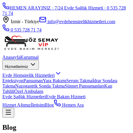
HEMEN ARAYINIZ · 7/24 Evde Sağlık Hizmeti ·
0 535 728
71 74
İzmir - Türkiye
info@evdehemsirelikhizmetleri.com
0 535 728 71 74
Anasayfa
Kurumsal
Hizmetlerimiz
Evde Hemşirelik Hizmetleri
Enjeksiyon
Pansuman
Yara Bakımı
Serum Takma
İdrar Sondası
Takma
Nazogastrik Sonda Takma
Sünnet Pansumanları
Kan
Tahlili
Özel Ambulans
Evde Sağlık Hizmetleri
Evde Bakım Hizmeti
Hizmet Ağımız
İletişim
Blog
Hemen Ara
Blog