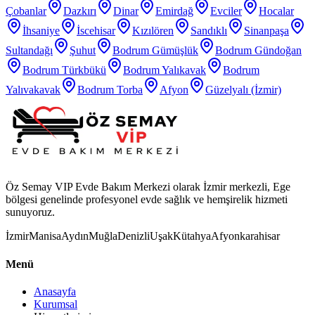
Çobanlar
Dazkırı
Dinar
Emirdağ
Evciler
Hocalar
İhsaniye
İscehisar
Kızılören
Sandıklı
Sinanpaşa
Sultandağı
Şuhut
Bodrum Gümüşlük
Bodrum Gündoğan
Bodrum Türkbükü
Bodrum Yalıkavak
Bodrum
Yalıvakavak
Bodrum Torba
Afyon
Güzelyalı (İzmir)
Öz Semay VIP Evde Bakım Merkezi olarak İzmir merkezli, Ege
bölgesi genelinde profesyonel evde sağlık ve hemşirelik hizmeti
sunuyoruz.
İzmir
Manisa
Aydın
Muğla
Denizli
Uşak
Kütahya
Afyonkarahisar
Menü
Anasayfa
Kurumsal