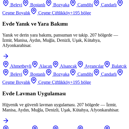
Belevi
Bostanlı
Bozyaka
Çamdibi
Çandarlı
Çeşme Boyalık
Çeşme Çiftlikköy
+
195
bölge
Evde Yanık ve Yara Bakımı
Yanık ve derin yara bakımı, pansuman ve takip. 207 bölgede —
İzmir, Manisa, Aydın, Muğla, Denizli, Uşak, Kütahya,
Afyonkarahisar.
Ahmetbeyli
Alaçatı
Alsancak
Ayrancılar
Balatçık
Belevi
Bostanlı
Bozyaka
Çamdibi
Çandarlı
Çeşme Boyalık
Çeşme Çiftlikköy
+
195
bölge
Evde Lavman Uygulaması
Hijyenik ve güvenli lavman uygulaması. 207 bölgede — İzmir,
Manisa, Aydın, Muğla, Denizli, Uşak, Kütahya, Afyonkarahisar.