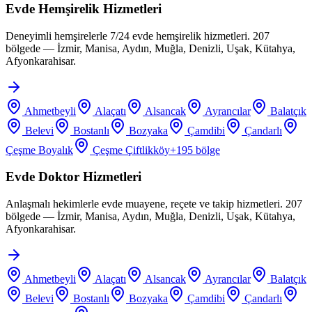
Evde Hemşirelik Hizmetleri
Deneyimli hemşirelerle 7/24 evde hemşirelik hizmetleri. 207
bölgede — İzmir, Manisa, Aydın, Muğla, Denizli, Uşak, Kütahya,
Afyonkarahisar.
Ahmetbeyli
Alaçatı
Alsancak
Ayrancılar
Balatçık
Belevi
Bostanlı
Bozyaka
Çamdibi
Çandarlı
Çeşme Boyalık
Çeşme Çiftlikköy
+
195
bölge
Evde Doktor Hizmetleri
Anlaşmalı hekimlerle evde muayene, reçete ve takip hizmetleri. 207
bölgede — İzmir, Manisa, Aydın, Muğla, Denizli, Uşak, Kütahya,
Afyonkarahisar.
Ahmetbeyli
Alaçatı
Alsancak
Ayrancılar
Balatçık
Belevi
Bostanlı
Bozyaka
Çamdibi
Çandarlı