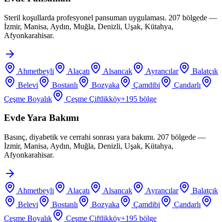
Steril koşullarda profesyonel pansuman uygulaması. 207 bölgede —
İzmir, Manisa, Aydın, Muğla, Denizli, Uşak, Kütahya,
Afyonkarahisar.
Ahmetbeyli
Alaçatı
Alsancak
Ayrancılar
Balatçık
Belevi
Bostanlı
Bozyaka
Çamdibi
Çandarlı
Çeşme Boyalık
Çeşme Çiftlikköy
+
195
bölge
Evde Yara Bakımı
Basınç, diyabetik ve cerrahi sonrası yara bakımı. 207 bölgede —
İzmir, Manisa, Aydın, Muğla, Denizli, Uşak, Kütahya,
Afyonkarahisar.
Ahmetbeyli
Alaçatı
Alsancak
Ayrancılar
Balatçık
Belevi
Bostanlı
Bozyaka
Çamdibi
Çandarlı
Çeşme Boyalık
Çeşme Çiftlikköy
+
195
bölge