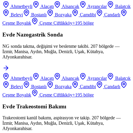
Ahmetbeyli
Alaçatı
Alsancak
Ayrancılar
Balatçık
Belevi
Bostanlı
Bozyaka
Çamdibi
Çandarlı
Çeşme Boyalık
Çeşme Çiftlikköy
+
195
bölge
Evde Nazogastrik Sonda
NG sonda takma, değişimi ve beslenme takibi. 207 bölgede —
İzmir, Manisa, Aydın, Muğla, Denizli, Uşak, Kütahya,
Afyonkarahisar.
Ahmetbeyli
Alaçatı
Alsancak
Ayrancılar
Balatçık
Belevi
Bostanlı
Bozyaka
Çamdibi
Çandarlı
Çeşme Boyalık
Çeşme Çiftlikköy
+
195
bölge
Evde Trakeostomi Bakımı
Trakeostomi kanül bakımı, aspirasyon ve takip. 207 bölgede —
İzmir, Manisa, Aydın, Muğla, Denizli, Uşak, Kütahya,
Afyonkarahisar.