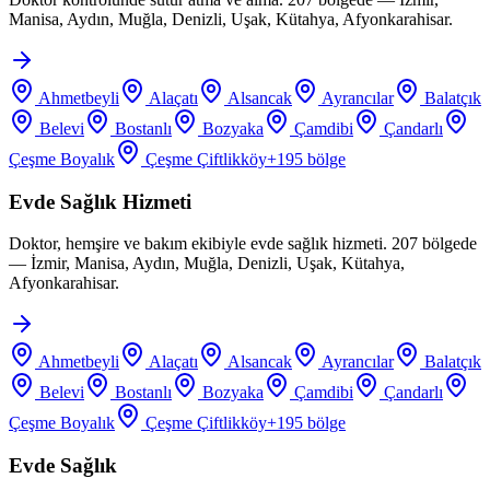
Manisa, Aydın, Muğla, Denizli, Uşak, Kütahya, Afyonkarahisar.
Ahmetbeyli
Alaçatı
Alsancak
Ayrancılar
Balatçık
Belevi
Bostanlı
Bozyaka
Çamdibi
Çandarlı
Çeşme Boyalık
Çeşme Çiftlikköy
+
195
bölge
Evde Sağlık Hizmeti
Doktor, hemşire ve bakım ekibiyle evde sağlık hizmeti. 207 bölgede
— İzmir, Manisa, Aydın, Muğla, Denizli, Uşak, Kütahya,
Afyonkarahisar.
Ahmetbeyli
Alaçatı
Alsancak
Ayrancılar
Balatçık
Belevi
Bostanlı
Bozyaka
Çamdibi
Çandarlı
Çeşme Boyalık
Çeşme Çiftlikköy
+
195
bölge
Evde Sağlık