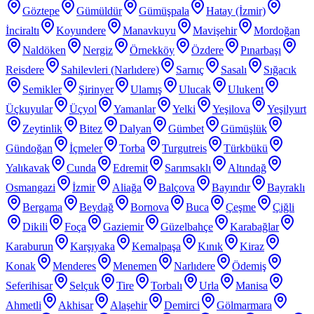
Göztepe
Gümüldür
Gümüşpala
Hatay (İzmir)
İnciraltı
Koyundere
Manavkuyu
Mavişehir
Mordoğan
Naldöken
Nergiz
Örnekköy
Özdere
Pınarbaşı
Reisdere
Sahilevleri (Narlıdere)
Sarnıç
Sasalı
Sığacık
Semikler
Şirinyer
Ulamış
Ulucak
Ulukent
Üçkuyular
Üçyol
Yamanlar
Yelki
Yeşilova
Yeşilyurt
Zeytinlik
Bitez
Dalyan
Gümbet
Gümüşlük
Gündoğan
İçmeler
Torba
Turgutreis
Türkbükü
Yalıkavak
Cunda
Edremit
Sarımsaklı
Altındağ
Osmangazi
İzmir
Aliağa
Balçova
Bayındır
Bayraklı
Bergama
Beydağ
Bornova
Buca
Çeşme
Çiğli
Dikili
Foça
Gaziemir
Güzelbahçe
Karabağlar
Karaburun
Karşıyaka
Kemalpaşa
Kınık
Kiraz
Konak
Menderes
Menemen
Narlıdere
Ödemiş
Seferihisar
Selçuk
Tire
Torbalı
Urla
Manisa
Ahmetli
Akhisar
Alaşehir
Demirci
Gölmarmara