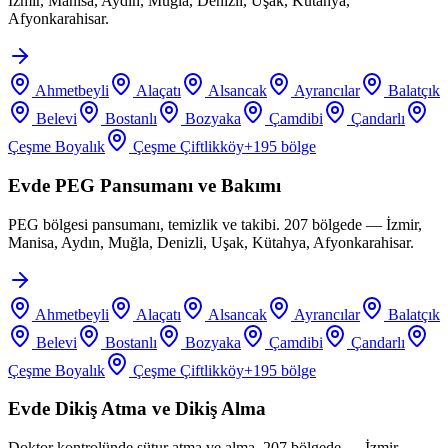
İzmir, Manisa, Aydın, Muğla, Denizli, Uşak, Kütahya,
Afyonkarahisar.
Ahmetbeyli
Alaçatı
Alsancak
Ayrancılar
Balatçık
Belevi
Bostanlı
Bozyaka
Çamdibi
Çandarlı
Çeşme Boyalık
Çeşme Çiftlikköy
+
195
bölge
Evde PEG Pansumanı ve Bakımı
PEG bölgesi pansumanı, temizlik ve takibi. 207 bölgede — İzmir,
Manisa, Aydın, Muğla, Denizli, Uşak, Kütahya, Afyonkarahisar.
Ahmetbeyli
Alaçatı
Alsancak
Ayrancılar
Balatçık
Belevi
Bostanlı
Bozyaka
Çamdibi
Çandarlı
Çeşme Boyalık
Çeşme Çiftlikköy
+
195
bölge
Evde Dikiş Atma ve Dikiş Alma
Doktor kontrolünde sütur atma ve alma. 207 bölgede — İzmir,