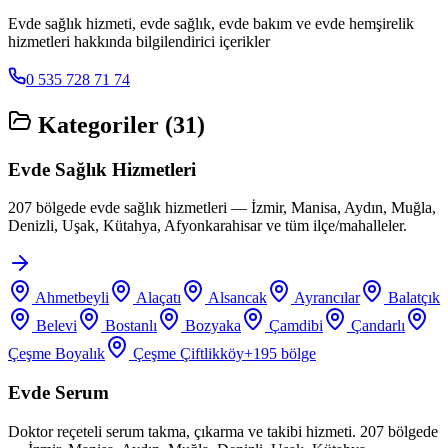
Evde sağlık hizmeti, evde sağlık, evde bakım ve evde hemşirelik
hizmetleri hakkında bilgilendirici içerikler
0 535 728 71 74
Kategoriler (
31
)
Evde Sağlık Hizmetleri
207 bölgede evde sağlık hizmetleri — İzmir, Manisa, Aydın, Muğla,
Denizli, Uşak, Kütahya, Afyonkarahisar ve tüm ilçe/mahalleler.
Ahmetbeyli
Alaçatı
Alsancak
Ayrancılar
Balatçık
Belevi
Bostanlı
Bozyaka
Çamdibi
Çandarlı
Çeşme Boyalık
Çeşme Çiftlikköy
+
195
bölge
Evde Serum
Doktor reçeteli serum takma, çıkarma ve takibi hizmeti. 207 bölgede