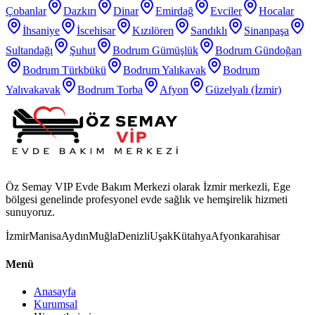
Çobanlar
Dazkırı
Dinar
Emirdağ
Evciler
Hocalar
İhsaniye
İscehisar
Kızılören
Sandıklı
Sinanpaşa
Sultandağı
Şuhut
Bodrum Gümüşlük
Bodrum Gündoğan
Bodrum Türkbükü
Bodrum Yalıkavak
Bodrum
Yalıvakavak
Bodrum Torba
Afyon
Güzelyalı (İzmir)
Öz Semay VIP Evde Bakım Merkezi olarak İzmir merkezli, Ege
bölgesi genelinde profesyonel evde sağlık ve hemşirelik hizmeti
sunuyoruz.
İzmir
Manisa
Aydın
Muğla
Denizli
Uşak
Kütahya
Afyonkarahisar
Menü
Anasayfa
Kurumsal