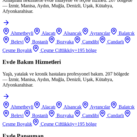
Anlaşmalı hekimlerle evde muayene ve reçete hizmeti. 207 bölgede
— İzmir, Manisa, Aydın, Muğla, Denizli, Uşak, Kütahya,
Afyonkarahisar.
Ahmetbeyli
Alaçatı
Alsancak
Ayrancılar
Balatçık
Belevi
Bostanlı
Bozyaka
Çamdibi
Çandarlı
Çeşme Boyalık
Çeşme Çiftlikköy
+
195
bölge
Evde Bakım Hizmetleri
Yaşlı, yatalak ve kronik hastalara profesyonel bakım. 207 bölgede
— İzmir, Manisa, Aydın, Muğla, Denizli, Uşak, Kütahya,
Afyonkarahisar.
Ahmetbeyli
Alaçatı
Alsancak
Ayrancılar
Balatçık
Belevi
Bostanlı
Bozyaka
Çamdibi
Çandarlı
Çeşme Boyalık
Çeşme Çiftlikköy
+
195
bölge
Evde Pansuman