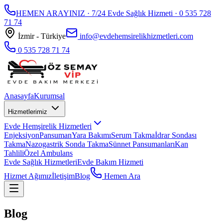
HEMEN ARAYINIZ · 7/24 Evde Sağlık Hizmeti ·
0 535 728
71 74
İzmir - Türkiye
info@evdehemsirelikhizmetleri.com
0 535 728 71 74
Anasayfa
Kurumsal
Hizmetlerimiz
Evde Hemşirelik Hizmetleri
Enjeksiyon
Pansuman
Yara Bakımı
Serum Takma
İdrar Sondası
Takma
Nazogastrik Sonda Takma
Sünnet Pansumanları
Kan
Tahlili
Özel Ambulans
Evde Sağlık Hizmetleri
Evde Bakım Hizmeti
Hizmet Ağımız
İletişim
Blog
Hemen Ara
Blog