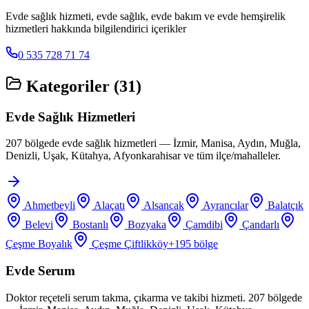
Evde sağlık hizmeti, evde sağlık, evde bakım ve evde hemşirelik
hizmetleri hakkında bilgilendirici içerikler
0 535 728 71 74
Kategoriler (
31
)
Evde Sağlık Hizmetleri
207 bölgede evde sağlık hizmetleri — İzmir, Manisa, Aydın, Muğla,
Denizli, Uşak, Kütahya, Afyonkarahisar ve tüm ilçe/mahalleler.
Ahmetbeyli
Alaçatı
Alsancak
Ayrancılar
Balatçık
Belevi
Bostanlı
Bozyaka
Çamdibi
Çandarlı
Çeşme Boyalık
Çeşme Çiftlikköy
+
195
bölge
Evde Serum
Doktor reçeteli serum takma, çıkarma ve takibi hizmeti. 207 bölgede