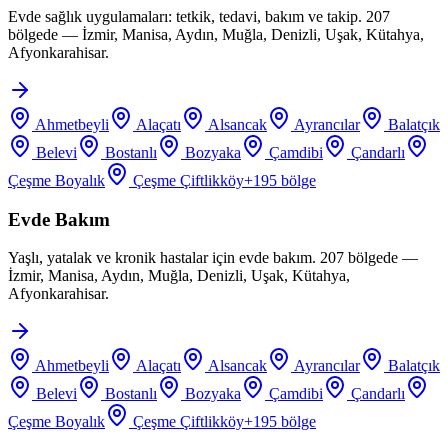
Evde sağlık uygulamaları: tetkik, tedavi, bakım ve takip. 207
bölgede — İzmir, Manisa, Aydın, Muğla, Denizli, Uşak, Kütahya,
Afyonkarahisar.
Ahmetbeyli
Alaçatı
Alsancak
Ayrancılar
Balatçık
Belevi
Bostanlı
Bozyaka
Çamdibi
Çandarlı
Çeşme Boyalık
Çeşme Çiftlikköy
+
195
bölge
Evde Bakım
Yaşlı, yatalak ve kronik hastalar için evde bakım. 207 bölgede —
İzmir, Manisa, Aydın, Muğla, Denizli, Uşak, Kütahya,
Afyonkarahisar.
Ahmetbeyli
Alaçatı
Alsancak
Ayrancılar
Balatçık
Belevi
Bostanlı
Bozyaka
Çamdibi
Çandarlı
Çeşme Boyalık
Çeşme Çiftlikköy
+
195
bölge