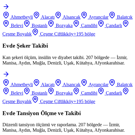
Ahmetbeyli
Alaçatı
Alsancak
Ayrancılar
Balatçık
Belevi
Bostanlı
Bozyaka
Çamdibi
Çandarlı
Çeşme Boyalık
Çeşme Çiftlikköy
+
195
bölge
Evde Şeker Takibi
Kan şekeri ölçüm, insülin ve diyabet takibi. 207 bölgede — İzmir,
Manisa, Aydın, Muğla, Denizli, Uşak, Kütahya, Afyonkarahisar.
Ahmetbeyli
Alaçatı
Alsancak
Ayrancılar
Balatçık
Belevi
Bostanlı
Bozyaka
Çamdibi
Çandarlı
Çeşme Boyalık
Çeşme Çiftlikköy
+
195
bölge
Evde Tansiyon Ölçme ve Takibi
Düzenli tansiyon ölçümü ve raporlama. 207 bölgede — İzmir,
Manisa, Aydın, Muğla, Denizli, Uşak, Kütahya, Afyonkarahisar.