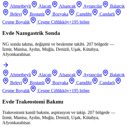
Ahmetbeyli
Alaçatı
Alsancak
Ayrancılar
Balatçık
Belevi
Bostanlı
Bozyaka
Çamdibi
Çandarlı
Çeşme Boyalık
Çeşme Çiftlikköy
+
195
bölge
Evde Nazogastrik Sonda
NG sonda takma, değişimi ve beslenme takibi. 207 bölgede —
İzmir, Manisa, Aydın, Muğla, Denizli, Uşak, Kütahya,
Afyonkarahisar.
Ahmetbeyli
Alaçatı
Alsancak
Ayrancılar
Balatçık
Belevi
Bostanlı
Bozyaka
Çamdibi
Çandarlı
Çeşme Boyalık
Çeşme Çiftlikköy
+
195
bölge
Evde Trakeostomi Bakımı
Trakeostomi kanül bakımı, aspirasyon ve takip. 207 bölgede —
İzmir, Manisa, Aydın, Muğla, Denizli, Uşak, Kütahya,
Afyonkarahisar.