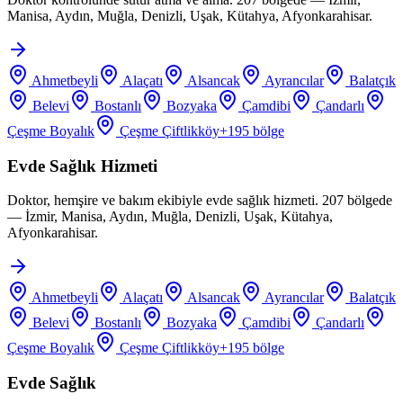
Manisa, Aydın, Muğla, Denizli, Uşak, Kütahya, Afyonkarahisar.
Ahmetbeyli
Alaçatı
Alsancak
Ayrancılar
Balatçık
Belevi
Bostanlı
Bozyaka
Çamdibi
Çandarlı
Çeşme Boyalık
Çeşme Çiftlikköy
+
195
bölge
Evde Sağlık Hizmeti
Doktor, hemşire ve bakım ekibiyle evde sağlık hizmeti. 207 bölgede
— İzmir, Manisa, Aydın, Muğla, Denizli, Uşak, Kütahya,
Afyonkarahisar.
Ahmetbeyli
Alaçatı
Alsancak
Ayrancılar
Balatçık
Belevi
Bostanlı
Bozyaka
Çamdibi
Çandarlı
Çeşme Boyalık
Çeşme Çiftlikköy
+
195
bölge
Evde Sağlık