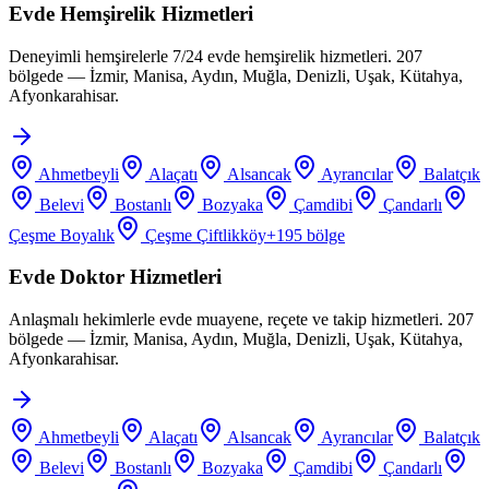
Evde Hemşirelik Hizmetleri
Deneyimli hemşirelerle 7/24 evde hemşirelik hizmetleri. 207
bölgede — İzmir, Manisa, Aydın, Muğla, Denizli, Uşak, Kütahya,
Afyonkarahisar.
Ahmetbeyli
Alaçatı
Alsancak
Ayrancılar
Balatçık
Belevi
Bostanlı
Bozyaka
Çamdibi
Çandarlı
Çeşme Boyalık
Çeşme Çiftlikköy
+
195
bölge
Evde Doktor Hizmetleri
Anlaşmalı hekimlerle evde muayene, reçete ve takip hizmetleri. 207
bölgede — İzmir, Manisa, Aydın, Muğla, Denizli, Uşak, Kütahya,
Afyonkarahisar.
Ahmetbeyli
Alaçatı
Alsancak
Ayrancılar
Balatçık
Belevi
Bostanlı
Bozyaka
Çamdibi
Çandarlı