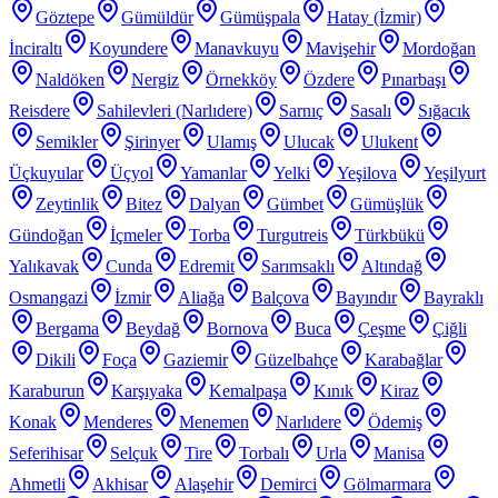
Göztepe
Gümüldür
Gümüşpala
Hatay (İzmir)
İnciraltı
Koyundere
Manavkuyu
Mavişehir
Mordoğan
Naldöken
Nergiz
Örnekköy
Özdere
Pınarbaşı
Reisdere
Sahilevleri (Narlıdere)
Sarnıç
Sasalı
Sığacık
Semikler
Şirinyer
Ulamış
Ulucak
Ulukent
Üçkuyular
Üçyol
Yamanlar
Yelki
Yeşilova
Yeşilyurt
Zeytinlik
Bitez
Dalyan
Gümbet
Gümüşlük
Gündoğan
İçmeler
Torba
Turgutreis
Türkbükü
Yalıkavak
Cunda
Edremit
Sarımsaklı
Altındağ
Osmangazi
İzmir
Aliağa
Balçova
Bayındır
Bayraklı
Bergama
Beydağ
Bornova
Buca
Çeşme
Çiğli
Dikili
Foça
Gaziemir
Güzelbahçe
Karabağlar
Karaburun
Karşıyaka
Kemalpaşa
Kınık
Kiraz
Konak
Menderes
Menemen
Narlıdere
Ödemiş
Seferihisar
Selçuk
Tire
Torbalı
Urla
Manisa
Ahmetli
Akhisar
Alaşehir
Demirci
Gölmarmara