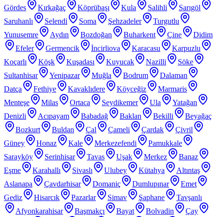
Gördes
Kırkağaç
Köprübaşı
Kula
Salihli
Sarıgöl
Saruhanlı
Selendi
Soma
Şehzadeler
Turgutlu
Yunusemre
Aydın
Bozdoğan
Buharkent
Çine
Didim
Efeler
Germencik
İncirliova
Karacasu
Karpuzlu
Koçarlı
Köşk
Kuşadası
Kuyucak
Nazilli
Söke
Sultanhisar
Yenipazar
Muğla
Bodrum
Dalaman
Datça
Fethiye
Kavaklıdere
Köyceğiz
Marmaris
Menteşe
Milas
Ortaca
Seydikemer
Ula
Yatağan
Denizli
Acıpayam
Babadağ
Baklan
Bekilli
Beyağaç
Bozkurt
Buldan
Çal
Çameli
Çardak
Çivril
Güney
Honaz
Kale
Merkezefendi
Pamukkale
Sarayköy
Serinhisar
Tavas
Uşak
Merkez
Banaz
Eşme
Karahallı
Sivaslı
Ulubey
Kütahya
Altıntaş
Aslanapa
Çavdarhisar
Domaniç
Dumlupınar
Emet
Gediz
Hisarcık
Pazarlar
Simav
Şaphane
Tavşanlı
Afyonkarahisar
Başmakçı
Bayat
Bolvadin
Çay