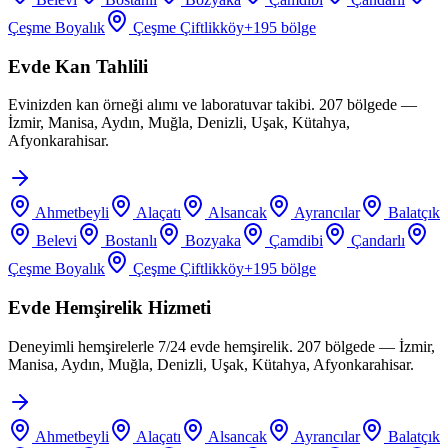
Çeşme Boyalık
Çeşme Çiftlikköy
+
195
bölge
Evde Kan Tahlili
Evinizden kan örneği alımı ve laboratuvar takibi. 207 bölgede —
İzmir, Manisa, Aydın, Muğla, Denizli, Uşak, Kütahya,
Afyonkarahisar.
Ahmetbeyli
Alaçatı
Alsancak
Ayrancılar
Balatçık
Belevi
Bostanlı
Bozyaka
Çamdibi
Çandarlı
Çeşme Boyalık
Çeşme Çiftlikköy
+
195
bölge
Evde Hemşirelik Hizmeti
Deneyimli hemşirelerle 7/24 evde hemşirelik. 207 bölgede — İzmir,
Manisa, Aydın, Muğla, Denizli, Uşak, Kütahya, Afyonkarahisar.
Ahmetbeyli
Alaçatı
Alsancak
Ayrancılar
Balatçık