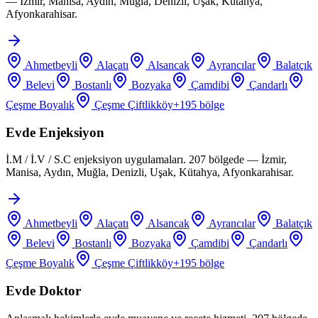
— İzmir, Manisa, Aydın, Muğla, Denizli, Uşak, Kütahya,
Afyonkarahisar.
Ahmetbeyli
Alaçatı
Alsancak
Ayrancılar
Balatçık
Belevi
Bostanlı
Bozyaka
Çamdibi
Çandarlı
Çeşme Boyalık
Çeşme Çiftlikköy
+
195
bölge
Evde Enjeksiyon
İ.M / İ.V / S.C enjeksiyon uygulamaları. 207 bölgede — İzmir,
Manisa, Aydın, Muğla, Denizli, Uşak, Kütahya, Afyonkarahisar.
Ahmetbeyli
Alaçatı
Alsancak
Ayrancılar
Balatçık
Belevi
Bostanlı
Bozyaka
Çamdibi
Çandarlı
Çeşme Boyalık
Çeşme Çiftlikköy
+
195
bölge
Evde Doktor