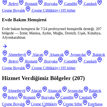
Belevi
Bostanlı
Bozyaka
Çamdibi
Çandarlı
Çeşme Boyalık
Çeşme Çiftlikköy
+
195
bölge
Evde Bakım Hemşiresi
Evde bakım hemşiresi ile 7/24 profesyonel hemşirelik desteği. 207
bölgede — İzmir, Manisa, Aydın, Muğla, Denizli, Uşak, Kütahya,
Afyonkarahisar.
Ahmetbeyli
Alaçatı
Alsancak
Ayrancılar
Balatçık
Belevi
Bostanlı
Bozyaka
Çamdibi
Çandarlı
Çeşme Boyalık
Çeşme Çiftlikköy
+
195
bölge
Hizmet Verdiğimiz Bölgeler (
207
)
Ahmetbeyli
Alaçatı
Alsancak
Ayrancılar
Balatçık
Belevi
Bostanlı
Bozyaka
Çamdibi
Çandarlı
Çeşme Boyalık
Çeşme Çiftlikköy
Çeşme Şifne
Eşrefpaşa