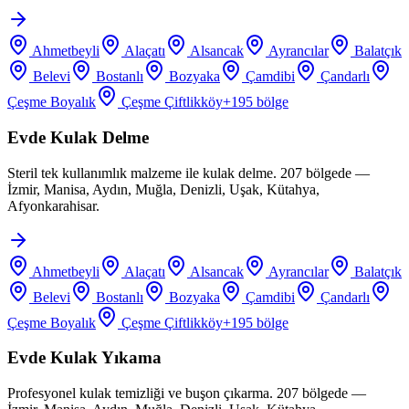
Ahmetbeyli
Alaçatı
Alsancak
Ayrancılar
Balatçık
Belevi
Bostanlı
Bozyaka
Çamdibi
Çandarlı
Çeşme Boyalık
Çeşme Çiftlikköy
+
195
bölge
Evde Kulak Delme
Steril tek kullanımlık malzeme ile kulak delme. 207 bölgede —
İzmir, Manisa, Aydın, Muğla, Denizli, Uşak, Kütahya,
Afyonkarahisar.
Ahmetbeyli
Alaçatı
Alsancak
Ayrancılar
Balatçık
Belevi
Bostanlı
Bozyaka
Çamdibi
Çandarlı
Çeşme Boyalık
Çeşme Çiftlikköy
+
195
bölge
Evde Kulak Yıkama
Profesyonel kulak temizliği ve buşon çıkarma. 207 bölgede —