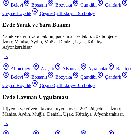
Belevi
Bostanlı
Bozyaka
Çamdibi
Çandarlı
Çeşme Boyalık
Çeşme Çiftlikköy
+
195
bölge
Evde Yanık ve Yara Bakımı
Yanık ve derin yara bakımı, pansuman ve takip. 207 bölgede —
İzmir, Manisa, Aydın, Muğla, Denizli, Uşak, Kütahya,
Afyonkarahisar.
Ahmetbeyli
Alaçatı
Alsancak
Ayrancılar
Balatçık
Belevi
Bostanlı
Bozyaka
Çamdibi
Çandarlı
Çeşme Boyalık
Çeşme Çiftlikköy
+
195
bölge
Evde Lavman Uygulaması
Hijyenik ve güvenli lavman uygulaması. 207 bölgede — İzmir,
Manisa, Aydın, Muğla, Denizli, Uşak, Kütahya, Afyonkarahisar.