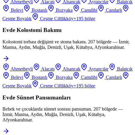
Ahmetbeyli
Alaçatı
Alsancak
Ayrancılar
Balatçık
Belevi
Bostanlı
Bozyaka
Çamdibi
Çandarlı
Çeşme Boyalık
Çeşme Çiftlikköy
+
195
bölge
Evde Kolostomi Bakımı
Kolostomi torbası değişimi ve stoma bakımı. 207 bölgede — İzmir,
Manisa, Aydın, Muğla, Denizli, Uşak, Kütahya, Afyonkarahisar.
Ahmetbeyli
Alaçatı
Alsancak
Ayrancılar
Balatçık
Belevi
Bostanlı
Bozyaka
Çamdibi
Çandarlı
Çeşme Boyalık
Çeşme Çiftlikköy
+
195
bölge
Evde Sünnet Pansumanları
Bebek ve çocuklarda sünnet sonrası pansuman. 207 bölgede —
İzmir, Manisa, Aydın, Muğla, Denizli, Uşak, Kütahya,
Afyonkarahisar.