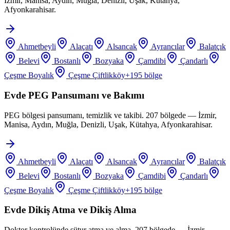
İzmir, Manisa, Aydın, Muğla, Denizli, Uşak, Kütahya,
Afyonkarahisar.
Ahmetbeyli
Alaçatı
Alsancak
Ayrancılar
Balatçık
Belevi
Bostanlı
Bozyaka
Çamdibi
Çandarlı
Çeşme Boyalık
Çeşme Çiftlikköy
+
195
bölge
Evde PEG Pansumanı ve Bakımı
PEG bölgesi pansumanı, temizlik ve takibi. 207 bölgede — İzmir,
Manisa, Aydın, Muğla, Denizli, Uşak, Kütahya, Afyonkarahisar.
Ahmetbeyli
Alaçatı
Alsancak
Ayrancılar
Balatçık
Belevi
Bostanlı
Bozyaka
Çamdibi
Çandarlı
Çeşme Boyalık
Çeşme Çiftlikköy
+
195
bölge
Evde Dikiş Atma ve Dikiş Alma
Doktor kontrolünde sütur atma ve alma. 207 bölgede — İzmir,