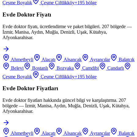
Çeşme Boyalık
Çeşme Çiftlikköy
+
195
bölge
Evde Doktor Fiyatı
Evde doktor fiyatı, ücretlendirme ve paket bilgileri. 207 bölgede —
İzmir, Manisa, Aydın, Muğla, Denizli, Uşak, Kütahya,
Afyonkarahisar.
Ahmetbeyli
Alaçatı
Alsancak
Ayrancılar
Balatçık
Belevi
Bostanlı
Bozyaka
Çamdibi
Çandarlı
Çeşme Boyalık
Çeşme Çiftlikköy
+
195
bölge
Evde Doktor Fiyatları
Evde doktor fiyatları hakkında güncel bilgi ve karşılaştırma. 207
bölgede — İzmir, Manisa, Aydın, Muğla, Denizli, Uşak, Kütahya,
Afyonkarahisar.
Ahmetbeyli
Alaçatı
Alsancak
Ayrancılar
Balatçık