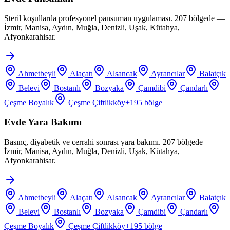
Steril koşullarda profesyonel pansuman uygulaması. 207 bölgede —
İzmir, Manisa, Aydın, Muğla, Denizli, Uşak, Kütahya,
Afyonkarahisar.
Ahmetbeyli
Alaçatı
Alsancak
Ayrancılar
Balatçık
Belevi
Bostanlı
Bozyaka
Çamdibi
Çandarlı
Çeşme Boyalık
Çeşme Çiftlikköy
+
195
bölge
Evde Yara Bakımı
Basınç, diyabetik ve cerrahi sonrası yara bakımı. 207 bölgede —
İzmir, Manisa, Aydın, Muğla, Denizli, Uşak, Kütahya,
Afyonkarahisar.
Ahmetbeyli
Alaçatı
Alsancak
Ayrancılar
Balatçık
Belevi
Bostanlı
Bozyaka
Çamdibi
Çandarlı
Çeşme Boyalık
Çeşme Çiftlikköy
+
195
bölge