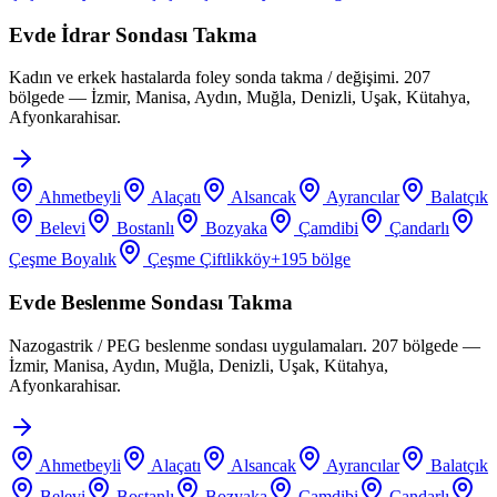
Evde İdrar Sondası Takma
Kadın ve erkek hastalarda foley sonda takma / değişimi. 207
bölgede — İzmir, Manisa, Aydın, Muğla, Denizli, Uşak, Kütahya,
Afyonkarahisar.
Ahmetbeyli
Alaçatı
Alsancak
Ayrancılar
Balatçık
Belevi
Bostanlı
Bozyaka
Çamdibi
Çandarlı
Çeşme Boyalık
Çeşme Çiftlikköy
+
195
bölge
Evde Beslenme Sondası Takma
Nazogastrik / PEG beslenme sondası uygulamaları. 207 bölgede —
İzmir, Manisa, Aydın, Muğla, Denizli, Uşak, Kütahya,
Afyonkarahisar.
Ahmetbeyli
Alaçatı
Alsancak
Ayrancılar
Balatçık
Belevi
Bostanlı
Bozyaka
Çamdibi
Çandarlı