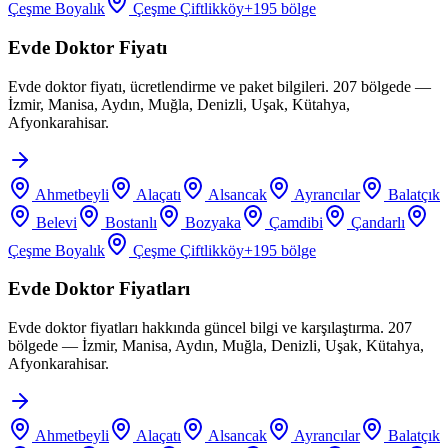
Çeşme Boyalık
Çeşme Çiftlikköy
+
195
bölge
Evde Doktor Fiyatı
Evde doktor fiyatı, ücretlendirme ve paket bilgileri. 207 bölgede —
İzmir, Manisa, Aydın, Muğla, Denizli, Uşak, Kütahya,
Afyonkarahisar.
Ahmetbeyli
Alaçatı
Alsancak
Ayrancılar
Balatçık
Belevi
Bostanlı
Bozyaka
Çamdibi
Çandarlı
Çeşme Boyalık
Çeşme Çiftlikköy
+
195
bölge
Evde Doktor Fiyatları
Evde doktor fiyatları hakkında güncel bilgi ve karşılaştırma. 207
bölgede — İzmir, Manisa, Aydın, Muğla, Denizli, Uşak, Kütahya,
Afyonkarahisar.
Ahmetbeyli
Alaçatı
Alsancak
Ayrancılar
Balatçık