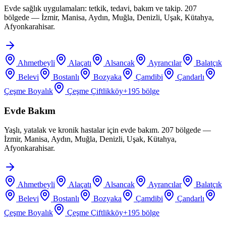
Evde sağlık uygulamaları: tetkik, tedavi, bakım ve takip. 207
bölgede — İzmir, Manisa, Aydın, Muğla, Denizli, Uşak, Kütahya,
Afyonkarahisar.
Ahmetbeyli
Alaçatı
Alsancak
Ayrancılar
Balatçık
Belevi
Bostanlı
Bozyaka
Çamdibi
Çandarlı
Çeşme Boyalık
Çeşme Çiftlikköy
+
195
bölge
Evde Bakım
Yaşlı, yatalak ve kronik hastalar için evde bakım. 207 bölgede —
İzmir, Manisa, Aydın, Muğla, Denizli, Uşak, Kütahya,
Afyonkarahisar.
Ahmetbeyli
Alaçatı
Alsancak
Ayrancılar
Balatçık
Belevi
Bostanlı
Bozyaka
Çamdibi
Çandarlı
Çeşme Boyalık
Çeşme Çiftlikköy
+
195
bölge