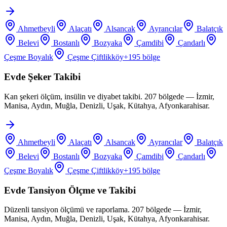
Ahmetbeyli
Alaçatı
Alsancak
Ayrancılar
Balatçık
Belevi
Bostanlı
Bozyaka
Çamdibi
Çandarlı
Çeşme Boyalık
Çeşme Çiftlikköy
+
195
bölge
Evde Şeker Takibi
Kan şekeri ölçüm, insülin ve diyabet takibi. 207 bölgede — İzmir,
Manisa, Aydın, Muğla, Denizli, Uşak, Kütahya, Afyonkarahisar.
Ahmetbeyli
Alaçatı
Alsancak
Ayrancılar
Balatçık
Belevi
Bostanlı
Bozyaka
Çamdibi
Çandarlı
Çeşme Boyalık
Çeşme Çiftlikköy
+
195
bölge
Evde Tansiyon Ölçme ve Takibi
Düzenli tansiyon ölçümü ve raporlama. 207 bölgede — İzmir,
Manisa, Aydın, Muğla, Denizli, Uşak, Kütahya, Afyonkarahisar.