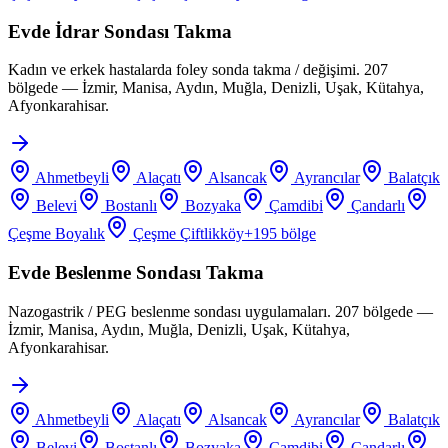
Evde İdrar Sondası Takma
Kadın ve erkek hastalarda foley sonda takma / değişimi. 207
bölgede — İzmir, Manisa, Aydın, Muğla, Denizli, Uşak, Kütahya,
Afyonkarahisar.
Ahmetbeyli
Alaçatı
Alsancak
Ayrancılar
Balatçık
Belevi
Bostanlı
Bozyaka
Çamdibi
Çandarlı
Çeşme Boyalık
Çeşme Çiftlikköy
+
195
bölge
Evde Beslenme Sondası Takma
Nazogastrik / PEG beslenme sondası uygulamaları. 207 bölgede —
İzmir, Manisa, Aydın, Muğla, Denizli, Uşak, Kütahya,
Afyonkarahisar.
Ahmetbeyli
Alaçatı
Alsancak
Ayrancılar
Balatçık
Belevi
Bostanlı
Bozyaka
Çamdibi
Çandarlı