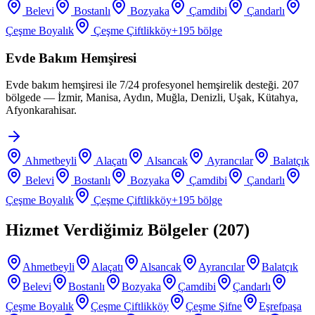
Belevi
Bostanlı
Bozyaka
Çamdibi
Çandarlı
Çeşme Boyalık
Çeşme Çiftlikköy
+
195
bölge
Evde Bakım Hemşiresi
Evde bakım hemşiresi ile 7/24 profesyonel hemşirelik desteği. 207
bölgede — İzmir, Manisa, Aydın, Muğla, Denizli, Uşak, Kütahya,
Afyonkarahisar.
Ahmetbeyli
Alaçatı
Alsancak
Ayrancılar
Balatçık
Belevi
Bostanlı
Bozyaka
Çamdibi
Çandarlı
Çeşme Boyalık
Çeşme Çiftlikköy
+
195
bölge
Hizmet Verdiğimiz Bölgeler (
207
)
Ahmetbeyli
Alaçatı
Alsancak
Ayrancılar
Balatçık
Belevi
Bostanlı
Bozyaka
Çamdibi
Çandarlı
Çeşme Boyalık
Çeşme Çiftlikköy
Çeşme Şifne
Eşrefpaşa