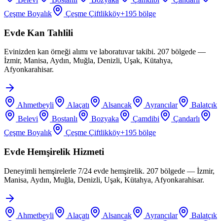
Çeşme Boyalık
Çeşme Çiftlikköy
+
195
bölge
Evde Kan Tahlili
Evinizden kan örneği alımı ve laboratuvar takibi. 207 bölgede —
İzmir, Manisa, Aydın, Muğla, Denizli, Uşak, Kütahya,
Afyonkarahisar.
Ahmetbeyli
Alaçatı
Alsancak
Ayrancılar
Balatçık
Belevi
Bostanlı
Bozyaka
Çamdibi
Çandarlı
Çeşme Boyalık
Çeşme Çiftlikköy
+
195
bölge
Evde Hemşirelik Hizmeti
Deneyimli hemşirelerle 7/24 evde hemşirelik. 207 bölgede — İzmir,
Manisa, Aydın, Muğla, Denizli, Uşak, Kütahya, Afyonkarahisar.
Ahmetbeyli
Alaçatı
Alsancak
Ayrancılar
Balatçık