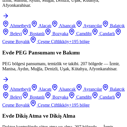
İzmir, Manisa, Aydın, Muğla, Denizli, Uşak, Kütahya,
Afyonkarahisar.
Ahmetbeyli
Alaçatı
Alsancak
Ayrancılar
Balatçık
Belevi
Bostanlı
Bozyaka
Çamdibi
Çandarlı
Çeşme Boyalık
Çeşme Çiftlikköy
+
195
bölge
Evde PEG Pansumanı ve Bakımı
PEG bölgesi pansumanı, temizlik ve takibi. 207 bölgede — İzmir,
Manisa, Aydın, Muğla, Denizli, Uşak, Kütahya, Afyonkarahisar.
Ahmetbeyli
Alaçatı
Alsancak
Ayrancılar
Balatçık
Belevi
Bostanlı
Bozyaka
Çamdibi
Çandarlı
Çeşme Boyalık
Çeşme Çiftlikköy
+
195
bölge
Evde Dikiş Atma ve Dikiş Alma
Doktor kontrolünde sütur atma ve alma. 207 bölgede — İzmir,