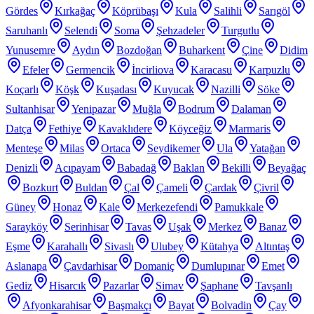
Gördes
Kırkağaç
Köprübaşı
Kula
Salihli
Sarıgöl
Saruhanlı
Selendi
Soma
Şehzadeler
Turgutlu
Yunusemre
Aydın
Bozdoğan
Buharkent
Çine
Didim
Efeler
Germencik
İncirliova
Karacasu
Karpuzlu
Koçarlı
Köşk
Kuşadası
Kuyucak
Nazilli
Söke
Sultanhisar
Yenipazar
Muğla
Bodrum
Dalaman
Datça
Fethiye
Kavaklıdere
Köyceğiz
Marmaris
Menteşe
Milas
Ortaca
Seydikemer
Ula
Yatağan
Denizli
Acıpayam
Babadağ
Baklan
Bekilli
Beyağaç
Bozkurt
Buldan
Çal
Çameli
Çardak
Çivril
Güney
Honaz
Kale
Merkezefendi
Pamukkale
Sarayköy
Serinhisar
Tavas
Uşak
Merkez
Banaz
Eşme
Karahallı
Sivaslı
Ulubey
Kütahya
Altıntaş
Aslanapa
Çavdarhisar
Domaniç
Dumlupınar
Emet
Gediz
Hisarcık
Pazarlar
Simav
Şaphane
Tavşanlı
Afyonkarahisar
Başmakçı
Bayat
Bolvadin
Çay