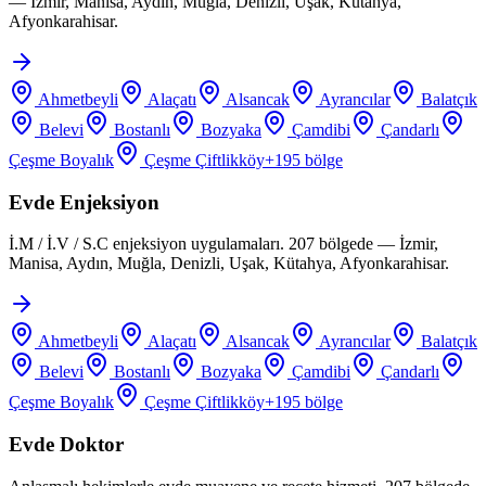
— İzmir, Manisa, Aydın, Muğla, Denizli, Uşak, Kütahya,
Afyonkarahisar.
Ahmetbeyli
Alaçatı
Alsancak
Ayrancılar
Balatçık
Belevi
Bostanlı
Bozyaka
Çamdibi
Çandarlı
Çeşme Boyalık
Çeşme Çiftlikköy
+
195
bölge
Evde Enjeksiyon
İ.M / İ.V / S.C enjeksiyon uygulamaları. 207 bölgede — İzmir,
Manisa, Aydın, Muğla, Denizli, Uşak, Kütahya, Afyonkarahisar.
Ahmetbeyli
Alaçatı
Alsancak
Ayrancılar
Balatçık
Belevi
Bostanlı
Bozyaka
Çamdibi
Çandarlı
Çeşme Boyalık
Çeşme Çiftlikköy
+
195
bölge
Evde Doktor