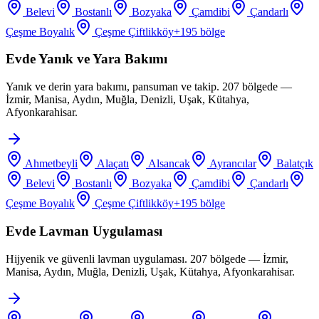
Belevi
Bostanlı
Bozyaka
Çamdibi
Çandarlı
Çeşme Boyalık
Çeşme Çiftlikköy
+
195
bölge
Evde Yanık ve Yara Bakımı
Yanık ve derin yara bakımı, pansuman ve takip. 207 bölgede —
İzmir, Manisa, Aydın, Muğla, Denizli, Uşak, Kütahya,
Afyonkarahisar.
Ahmetbeyli
Alaçatı
Alsancak
Ayrancılar
Balatçık
Belevi
Bostanlı
Bozyaka
Çamdibi
Çandarlı
Çeşme Boyalık
Çeşme Çiftlikköy
+
195
bölge
Evde Lavman Uygulaması
Hijyenik ve güvenli lavman uygulaması. 207 bölgede — İzmir,
Manisa, Aydın, Muğla, Denizli, Uşak, Kütahya, Afyonkarahisar.