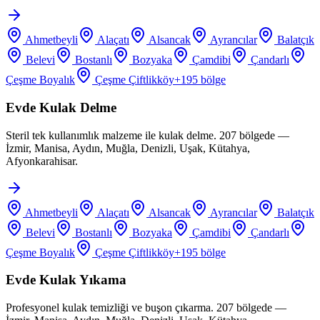
Ahmetbeyli
Alaçatı
Alsancak
Ayrancılar
Balatçık
Belevi
Bostanlı
Bozyaka
Çamdibi
Çandarlı
Çeşme Boyalık
Çeşme Çiftlikköy
+
195
bölge
Evde Kulak Delme
Steril tek kullanımlık malzeme ile kulak delme. 207 bölgede —
İzmir, Manisa, Aydın, Muğla, Denizli, Uşak, Kütahya,
Afyonkarahisar.
Ahmetbeyli
Alaçatı
Alsancak
Ayrancılar
Balatçık
Belevi
Bostanlı
Bozyaka
Çamdibi
Çandarlı
Çeşme Boyalık
Çeşme Çiftlikköy
+
195
bölge
Evde Kulak Yıkama
Profesyonel kulak temizliği ve buşon çıkarma. 207 bölgede —