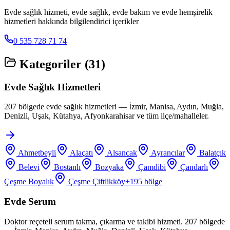
Evde sağlık hizmeti, evde sağlık, evde bakım ve evde hemşirelik
hizmetleri hakkında bilgilendirici içerikler
0 535 728 71 74
Kategoriler (
31
)
Evde Sağlık Hizmetleri
207 bölgede evde sağlık hizmetleri — İzmir, Manisa, Aydın, Muğla,
Denizli, Uşak, Kütahya, Afyonkarahisar ve tüm ilçe/mahalleler.
Ahmetbeyli
Alaçatı
Alsancak
Ayrancılar
Balatçık
Belevi
Bostanlı
Bozyaka
Çamdibi
Çandarlı
Çeşme Boyalık
Çeşme Çiftlikköy
+
195
bölge
Evde Serum
Doktor reçeteli serum takma, çıkarma ve takibi hizmeti. 207 bölgede