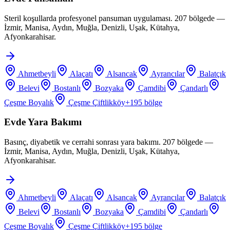
Steril koşullarda profesyonel pansuman uygulaması. 207 bölgede —
İzmir, Manisa, Aydın, Muğla, Denizli, Uşak, Kütahya,
Afyonkarahisar.
Ahmetbeyli
Alaçatı
Alsancak
Ayrancılar
Balatçık
Belevi
Bostanlı
Bozyaka
Çamdibi
Çandarlı
Çeşme Boyalık
Çeşme Çiftlikköy
+
195
bölge
Evde Yara Bakımı
Basınç, diyabetik ve cerrahi sonrası yara bakımı. 207 bölgede —
İzmir, Manisa, Aydın, Muğla, Denizli, Uşak, Kütahya,
Afyonkarahisar.
Ahmetbeyli
Alaçatı
Alsancak
Ayrancılar
Balatçık
Belevi
Bostanlı
Bozyaka
Çamdibi
Çandarlı
Çeşme Boyalık
Çeşme Çiftlikköy
+
195
bölge