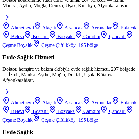
Manisa, Aydın, Muğla, Denizli, Uşak, Kütahya, Afyonkarahisar.
Ahmetbeyli
Alaçatı
Alsancak
Ayrancılar
Balatçık
Belevi
Bostanlı
Bozyaka
Çamdibi
Çandarlı
Çeşme Boyalık
Çeşme Çiftlikköy
+
195
bölge
Evde Sağlık Hizmeti
Doktor, hemşire ve bakım ekibiyle evde sağlık hizmeti. 207 bölgede
— İzmir, Manisa, Aydın, Muğla, Denizli, Uşak, Kütahya,
Afyonkarahisar.
Ahmetbeyli
Alaçatı
Alsancak
Ayrancılar
Balatçık
Belevi
Bostanlı
Bozyaka
Çamdibi
Çandarlı
Çeşme Boyalık
Çeşme Çiftlikköy
+
195
bölge
Evde Sağlık