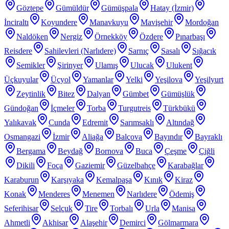
Göztepe
Gümüldür
Gümüşpala
Hatay (İzmir)
İnciraltı
Koyundere
Manavkuyu
Mavişehir
Mordoğan
Naldöken
Nergiz
Örnekköy
Özdere
Pınarbaşı
Reisdere
Sahilevleri (Narlıdere)
Sarnıç
Sasalı
Sığacık
Semikler
Şirinyer
Ulamış
Ulucak
Ulukent
Üçkuyular
Üçyol
Yamanlar
Yelki
Yeşilova
Yeşilyurt
Zeytinlik
Bitez
Dalyan
Gümbet
Gümüşlük
Gündoğan
İçmeler
Torba
Turgutreis
Türkbükü
Yalıkavak
Cunda
Edremit
Sarımsaklı
Altındağ
Osmangazi
İzmir
Aliağa
Balçova
Bayındır
Bayraklı
Bergama
Beydağ
Bornova
Buca
Çeşme
Çiğli
Dikili
Foça
Gaziemir
Güzelbahçe
Karabağlar
Karaburun
Karşıyaka
Kemalpaşa
Kınık
Kiraz
Konak
Menderes
Menemen
Narlıdere
Ödemiş
Seferihisar
Selçuk
Tire
Torbalı
Urla
Manisa
Ahmetli
Akhisar
Alaşehir
Demirci
Gölmarmara