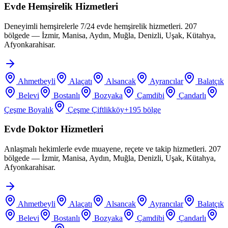
Evde Hemşirelik Hizmetleri
Deneyimli hemşirelerle 7/24 evde hemşirelik hizmetleri. 207
bölgede — İzmir, Manisa, Aydın, Muğla, Denizli, Uşak, Kütahya,
Afyonkarahisar.
Ahmetbeyli
Alaçatı
Alsancak
Ayrancılar
Balatçık
Belevi
Bostanlı
Bozyaka
Çamdibi
Çandarlı
Çeşme Boyalık
Çeşme Çiftlikköy
+
195
bölge
Evde Doktor Hizmetleri
Anlaşmalı hekimlerle evde muayene, reçete ve takip hizmetleri. 207
bölgede — İzmir, Manisa, Aydın, Muğla, Denizli, Uşak, Kütahya,
Afyonkarahisar.
Ahmetbeyli
Alaçatı
Alsancak
Ayrancılar
Balatçık
Belevi
Bostanlı
Bozyaka
Çamdibi
Çandarlı