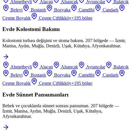
Ahmetbeyli
Alaçatı
Alsancak
Ayrancılar
Balatçık
Belevi
Bostanlı
Bozyaka
Çamdibi
Çandarlı
Çeşme Boyalık
Çeşme Çiftlikköy
+
195
bölge
Evde Kolostomi Bakımı
Kolostomi torbası değişimi ve stoma bakımı. 207 bölgede — İzmir,
Manisa, Aydın, Muğla, Denizli, Uşak, Kütahya, Afyonkarahisar.
Ahmetbeyli
Alaçatı
Alsancak
Ayrancılar
Balatçık
Belevi
Bostanlı
Bozyaka
Çamdibi
Çandarlı
Çeşme Boyalık
Çeşme Çiftlikköy
+
195
bölge
Evde Sünnet Pansumanları
Bebek ve çocuklarda sünnet sonrası pansuman. 207 bölgede —
İzmir, Manisa, Aydın, Muğla, Denizli, Uşak, Kütahya,
Afyonkarahisar.