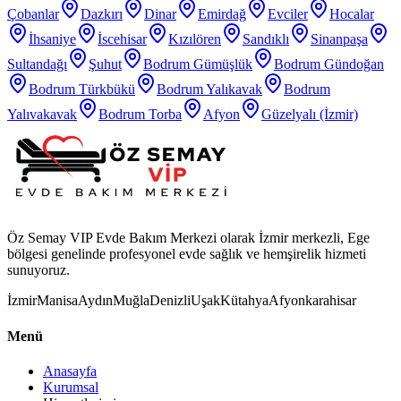
Çobanlar
Dazkırı
Dinar
Emirdağ
Evciler
Hocalar
İhsaniye
İscehisar
Kızılören
Sandıklı
Sinanpaşa
Sultandağı
Şuhut
Bodrum Gümüşlük
Bodrum Gündoğan
Bodrum Türkbükü
Bodrum Yalıkavak
Bodrum
Yalıvakavak
Bodrum Torba
Afyon
Güzelyalı (İzmir)
Öz Semay VIP Evde Bakım Merkezi olarak İzmir merkezli, Ege
bölgesi genelinde profesyonel evde sağlık ve hemşirelik hizmeti
sunuyoruz.
İzmir
Manisa
Aydın
Muğla
Denizli
Uşak
Kütahya
Afyonkarahisar
Menü
Anasayfa
Kurumsal