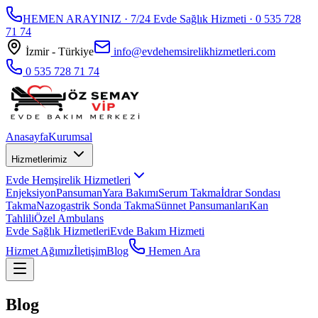
HEMEN ARAYINIZ · 7/24 Evde Sağlık Hizmeti ·
0 535 728
71 74
İzmir - Türkiye
info@evdehemsirelikhizmetleri.com
0 535 728 71 74
Anasayfa
Kurumsal
Hizmetlerimiz
Evde Hemşirelik Hizmetleri
Enjeksiyon
Pansuman
Yara Bakımı
Serum Takma
İdrar Sondası
Takma
Nazogastrik Sonda Takma
Sünnet Pansumanları
Kan
Tahlili
Özel Ambulans
Evde Sağlık Hizmetleri
Evde Bakım Hizmeti
Hizmet Ağımız
İletişim
Blog
Hemen Ara
Blog