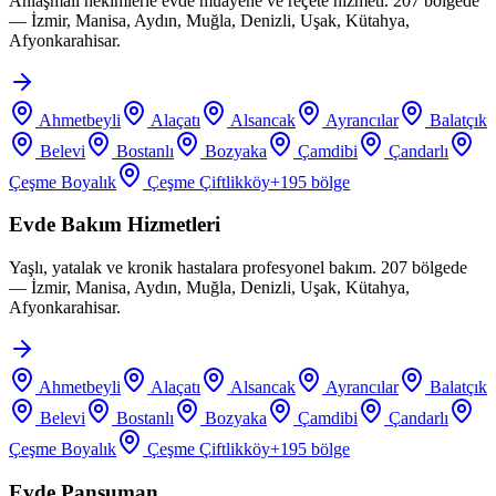
Anlaşmalı hekimlerle evde muayene ve reçete hizmeti. 207 bölgede
— İzmir, Manisa, Aydın, Muğla, Denizli, Uşak, Kütahya,
Afyonkarahisar.
Ahmetbeyli
Alaçatı
Alsancak
Ayrancılar
Balatçık
Belevi
Bostanlı
Bozyaka
Çamdibi
Çandarlı
Çeşme Boyalık
Çeşme Çiftlikköy
+
195
bölge
Evde Bakım Hizmetleri
Yaşlı, yatalak ve kronik hastalara profesyonel bakım. 207 bölgede
— İzmir, Manisa, Aydın, Muğla, Denizli, Uşak, Kütahya,
Afyonkarahisar.
Ahmetbeyli
Alaçatı
Alsancak
Ayrancılar
Balatçık
Belevi
Bostanlı
Bozyaka
Çamdibi
Çandarlı
Çeşme Boyalık
Çeşme Çiftlikköy
+
195
bölge
Evde Pansuman