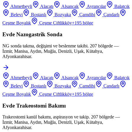
Ahmetbeyli
Alaçatı
Alsancak
Ayrancılar
Balatçık
Belevi
Bostanlı
Bozyaka
Çamdibi
Çandarlı
Çeşme Boyalık
Çeşme Çiftlikköy
+
195
bölge
Evde Nazogastrik Sonda
NG sonda takma, değişimi ve beslenme takibi. 207 bölgede —
İzmir, Manisa, Aydın, Muğla, Denizli, Uşak, Kütahya,
Afyonkarahisar.
Ahmetbeyli
Alaçatı
Alsancak
Ayrancılar
Balatçık
Belevi
Bostanlı
Bozyaka
Çamdibi
Çandarlı
Çeşme Boyalık
Çeşme Çiftlikköy
+
195
bölge
Evde Trakeostomi Bakımı
Trakeostomi kanül bakımı, aspirasyon ve takip. 207 bölgede —
İzmir, Manisa, Aydın, Muğla, Denizli, Uşak, Kütahya,
Afyonkarahisar.