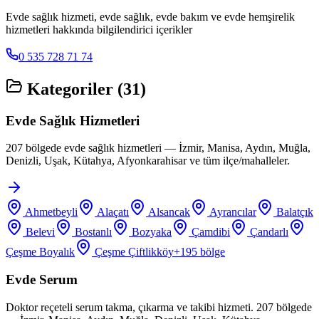
Evde sağlık hizmeti, evde sağlık, evde bakım ve evde hemşirelik
hizmetleri hakkında bilgilendirici içerikler
0 535 728 71 74
Kategoriler (
31
)
Evde Sağlık Hizmetleri
207 bölgede evde sağlık hizmetleri — İzmir, Manisa, Aydın, Muğla,
Denizli, Uşak, Kütahya, Afyonkarahisar ve tüm ilçe/mahalleler.
Ahmetbeyli
Alaçatı
Alsancak
Ayrancılar
Balatçık
Belevi
Bostanlı
Bozyaka
Çamdibi
Çandarlı
Çeşme Boyalık
Çeşme Çiftlikköy
+
195
bölge
Evde Serum
Doktor reçeteli serum takma, çıkarma ve takibi hizmeti. 207 bölgede