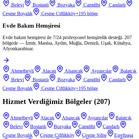
Belevi
Bostanlı
Bozyaka
Çamdibi
Çandarlı
Çeşme Boyalık
Çeşme Çiftlikköy
+
195
bölge
Evde Bakım Hemşiresi
Evde bakım hemşiresi ile 7/24 profesyonel hemşirelik desteği. 207
bölgede — İzmir, Manisa, Aydın, Muğla, Denizli, Uşak, Kütahya,
Afyonkarahisar.
Ahmetbeyli
Alaçatı
Alsancak
Ayrancılar
Balatçık
Belevi
Bostanlı
Bozyaka
Çamdibi
Çandarlı
Çeşme Boyalık
Çeşme Çiftlikköy
+
195
bölge
Hizmet Verdiğimiz Bölgeler (
207
)
Ahmetbeyli
Alaçatı
Alsancak
Ayrancılar
Balatçık
Belevi
Bostanlı
Bozyaka
Çamdibi
Çandarlı
Çeşme Boyalık
Çeşme Çiftlikköy
Çeşme Şifne
Eşrefpaşa