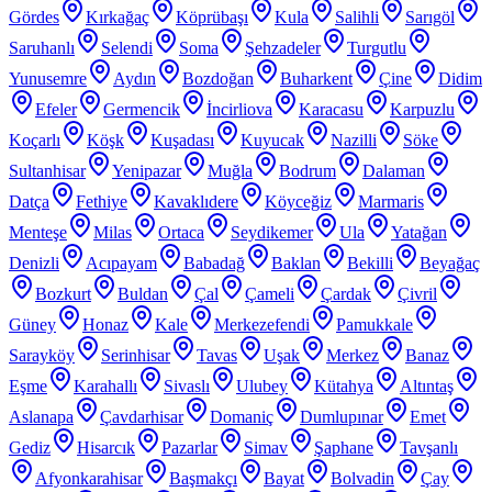
Gördes
Kırkağaç
Köprübaşı
Kula
Salihli
Sarıgöl
Saruhanlı
Selendi
Soma
Şehzadeler
Turgutlu
Yunusemre
Aydın
Bozdoğan
Buharkent
Çine
Didim
Efeler
Germencik
İncirliova
Karacasu
Karpuzlu
Koçarlı
Köşk
Kuşadası
Kuyucak
Nazilli
Söke
Sultanhisar
Yenipazar
Muğla
Bodrum
Dalaman
Datça
Fethiye
Kavaklıdere
Köyceğiz
Marmaris
Menteşe
Milas
Ortaca
Seydikemer
Ula
Yatağan
Denizli
Acıpayam
Babadağ
Baklan
Bekilli
Beyağaç
Bozkurt
Buldan
Çal
Çameli
Çardak
Çivril
Güney
Honaz
Kale
Merkezefendi
Pamukkale
Sarayköy
Serinhisar
Tavas
Uşak
Merkez
Banaz
Eşme
Karahallı
Sivaslı
Ulubey
Kütahya
Altıntaş
Aslanapa
Çavdarhisar
Domaniç
Dumlupınar
Emet
Gediz
Hisarcık
Pazarlar
Simav
Şaphane
Tavşanlı
Afyonkarahisar
Başmakçı
Bayat
Bolvadin
Çay