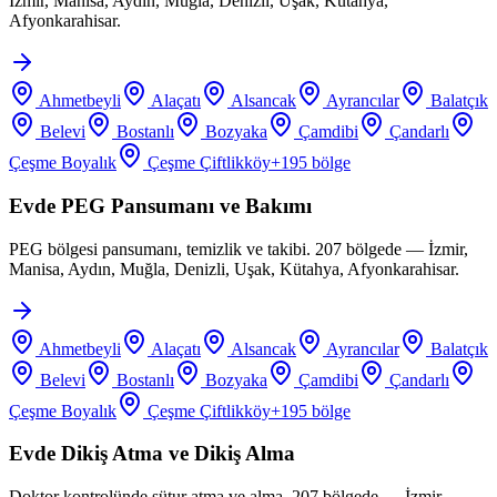
İzmir, Manisa, Aydın, Muğla, Denizli, Uşak, Kütahya,
Afyonkarahisar.
Ahmetbeyli
Alaçatı
Alsancak
Ayrancılar
Balatçık
Belevi
Bostanlı
Bozyaka
Çamdibi
Çandarlı
Çeşme Boyalık
Çeşme Çiftlikköy
+
195
bölge
Evde PEG Pansumanı ve Bakımı
PEG bölgesi pansumanı, temizlik ve takibi. 207 bölgede — İzmir,
Manisa, Aydın, Muğla, Denizli, Uşak, Kütahya, Afyonkarahisar.
Ahmetbeyli
Alaçatı
Alsancak
Ayrancılar
Balatçık
Belevi
Bostanlı
Bozyaka
Çamdibi
Çandarlı
Çeşme Boyalık
Çeşme Çiftlikköy
+
195
bölge
Evde Dikiş Atma ve Dikiş Alma
Doktor kontrolünde sütur atma ve alma. 207 bölgede — İzmir,