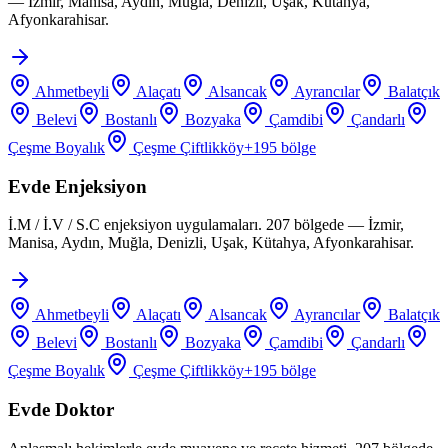
— İzmir, Manisa, Aydın, Muğla, Denizli, Uşak, Kütahya,
Afyonkarahisar.
Ahmetbeyli
Alaçatı
Alsancak
Ayrancılar
Balatçık
Belevi
Bostanlı
Bozyaka
Çamdibi
Çandarlı
Çeşme Boyalık
Çeşme Çiftlikköy
+
195
bölge
Evde Enjeksiyon
İ.M / İ.V / S.C enjeksiyon uygulamaları. 207 bölgede — İzmir,
Manisa, Aydın, Muğla, Denizli, Uşak, Kütahya, Afyonkarahisar.
Ahmetbeyli
Alaçatı
Alsancak
Ayrancılar
Balatçık
Belevi
Bostanlı
Bozyaka
Çamdibi
Çandarlı
Çeşme Boyalık
Çeşme Çiftlikköy
+
195
bölge
Evde Doktor