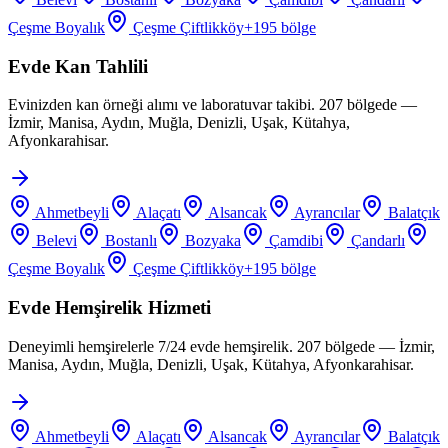
Çeşme Boyalık
Çeşme Çiftlikköy
+
195
bölge
Evde Kan Tahlili
Evinizden kan örneği alımı ve laboratuvar takibi. 207 bölgede —
İzmir, Manisa, Aydın, Muğla, Denizli, Uşak, Kütahya,
Afyonkarahisar.
Ahmetbeyli
Alaçatı
Alsancak
Ayrancılar
Balatçık
Belevi
Bostanlı
Bozyaka
Çamdibi
Çandarlı
Çeşme Boyalık
Çeşme Çiftlikköy
+
195
bölge
Evde Hemşirelik Hizmeti
Deneyimli hemşirelerle 7/24 evde hemşirelik. 207 bölgede — İzmir,
Manisa, Aydın, Muğla, Denizli, Uşak, Kütahya, Afyonkarahisar.
Ahmetbeyli
Alaçatı
Alsancak
Ayrancılar
Balatçık