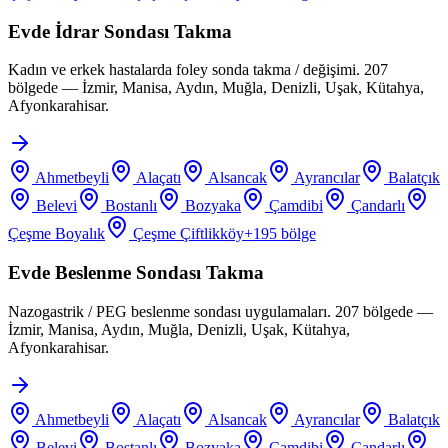
Evde İdrar Sondası Takma
Kadın ve erkek hastalarda foley sonda takma / değişimi. 207
bölgede — İzmir, Manisa, Aydın, Muğla, Denizli, Uşak, Kütahya,
Afyonkarahisar.
Ahmetbeyli
Alaçatı
Alsancak
Ayrancılar
Balatçık
Belevi
Bostanlı
Bozyaka
Çamdibi
Çandarlı
Çeşme Boyalık
Çeşme Çiftlikköy
+
195
bölge
Evde Beslenme Sondası Takma
Nazogastrik / PEG beslenme sondası uygulamaları. 207 bölgede —
İzmir, Manisa, Aydın, Muğla, Denizli, Uşak, Kütahya,
Afyonkarahisar.
Ahmetbeyli
Alaçatı
Alsancak
Ayrancılar
Balatçık
Belevi
Bostanlı
Bozyaka
Çamdibi
Çandarlı