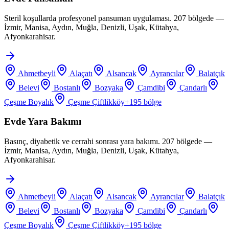
Steril koşullarda profesyonel pansuman uygulaması. 207 bölgede —
İzmir, Manisa, Aydın, Muğla, Denizli, Uşak, Kütahya,
Afyonkarahisar.
Ahmetbeyli
Alaçatı
Alsancak
Ayrancılar
Balatçık
Belevi
Bostanlı
Bozyaka
Çamdibi
Çandarlı
Çeşme Boyalık
Çeşme Çiftlikköy
+
195
bölge
Evde Yara Bakımı
Basınç, diyabetik ve cerrahi sonrası yara bakımı. 207 bölgede —
İzmir, Manisa, Aydın, Muğla, Denizli, Uşak, Kütahya,
Afyonkarahisar.
Ahmetbeyli
Alaçatı
Alsancak
Ayrancılar
Balatçık
Belevi
Bostanlı
Bozyaka
Çamdibi
Çandarlı
Çeşme Boyalık
Çeşme Çiftlikköy
+
195
bölge