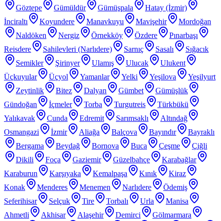
Göztepe
Gümüldür
Gümüşpala
Hatay (İzmir)
İnciraltı
Koyundere
Manavkuyu
Mavişehir
Mordoğan
Naldöken
Nergiz
Örnekköy
Özdere
Pınarbaşı
Reisdere
Sahilevleri (Narlıdere)
Sarnıç
Sasalı
Sığacık
Semikler
Şirinyer
Ulamış
Ulucak
Ulukent
Üçkuyular
Üçyol
Yamanlar
Yelki
Yeşilova
Yeşilyurt
Zeytinlik
Bitez
Dalyan
Gümbet
Gümüşlük
Gündoğan
İçmeler
Torba
Turgutreis
Türkbükü
Yalıkavak
Cunda
Edremit
Sarımsaklı
Altındağ
Osmangazi
İzmir
Aliağa
Balçova
Bayındır
Bayraklı
Bergama
Beydağ
Bornova
Buca
Çeşme
Çiğli
Dikili
Foça
Gaziemir
Güzelbahçe
Karabağlar
Karaburun
Karşıyaka
Kemalpaşa
Kınık
Kiraz
Konak
Menderes
Menemen
Narlıdere
Ödemiş
Seferihisar
Selçuk
Tire
Torbalı
Urla
Manisa
Ahmetli
Akhisar
Alaşehir
Demirci
Gölmarmara