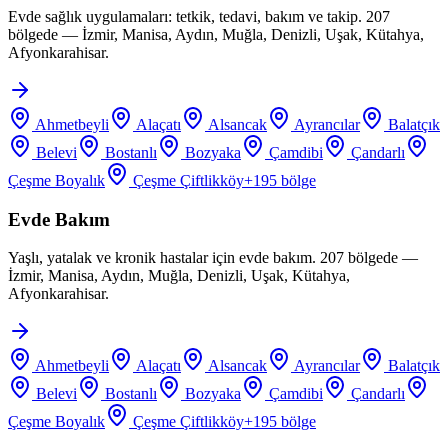
Evde sağlık uygulamaları: tetkik, tedavi, bakım ve takip. 207
bölgede — İzmir, Manisa, Aydın, Muğla, Denizli, Uşak, Kütahya,
Afyonkarahisar.
Ahmetbeyli
Alaçatı
Alsancak
Ayrancılar
Balatçık
Belevi
Bostanlı
Bozyaka
Çamdibi
Çandarlı
Çeşme Boyalık
Çeşme Çiftlikköy
+
195
bölge
Evde Bakım
Yaşlı, yatalak ve kronik hastalar için evde bakım. 207 bölgede —
İzmir, Manisa, Aydın, Muğla, Denizli, Uşak, Kütahya,
Afyonkarahisar.
Ahmetbeyli
Alaçatı
Alsancak
Ayrancılar
Balatçık
Belevi
Bostanlı
Bozyaka
Çamdibi
Çandarlı
Çeşme Boyalık
Çeşme Çiftlikköy
+
195
bölge