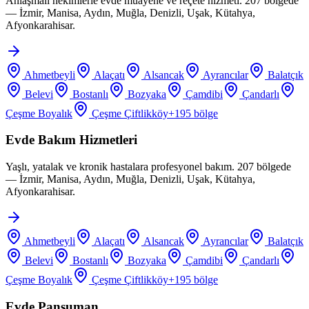
Anlaşmalı hekimlerle evde muayene ve reçete hizmeti. 207 bölgede
— İzmir, Manisa, Aydın, Muğla, Denizli, Uşak, Kütahya,
Afyonkarahisar.
Ahmetbeyli
Alaçatı
Alsancak
Ayrancılar
Balatçık
Belevi
Bostanlı
Bozyaka
Çamdibi
Çandarlı
Çeşme Boyalık
Çeşme Çiftlikköy
+
195
bölge
Evde Bakım Hizmetleri
Yaşlı, yatalak ve kronik hastalara profesyonel bakım. 207 bölgede
— İzmir, Manisa, Aydın, Muğla, Denizli, Uşak, Kütahya,
Afyonkarahisar.
Ahmetbeyli
Alaçatı
Alsancak
Ayrancılar
Balatçık
Belevi
Bostanlı
Bozyaka
Çamdibi
Çandarlı
Çeşme Boyalık
Çeşme Çiftlikköy
+
195
bölge
Evde Pansuman