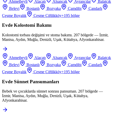
Ahmetbeyli
Alaçatı
Alsancak
Ayrancılar
Balatçık
Belevi
Bostanlı
Bozyaka
Çamdibi
Çandarlı
Çeşme Boyalık
Çeşme Çiftlikköy
+
195
bölge
Evde Kolostomi Bakımı
Kolostomi torbası değişimi ve stoma bakımı. 207 bölgede — İzmir,
Manisa, Aydın, Muğla, Denizli, Uşak, Kütahya, Afyonkarahisar.
Ahmetbeyli
Alaçatı
Alsancak
Ayrancılar
Balatçık
Belevi
Bostanlı
Bozyaka
Çamdibi
Çandarlı
Çeşme Boyalık
Çeşme Çiftlikköy
+
195
bölge
Evde Sünnet Pansumanları
Bebek ve çocuklarda sünnet sonrası pansuman. 207 bölgede —
İzmir, Manisa, Aydın, Muğla, Denizli, Uşak, Kütahya,
Afyonkarahisar.