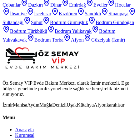
Çobanlar
Dazkırı
Dinar
Emirdağ
Evciler
Hocalar
İhsaniye
İscehisar
Kızılören
Sandıklı
Sinanpaşa
Sultandağı
Şuhut
Bodrum Gümüşlük
Bodrum Gündoğan
Bodrum Türkbükü
Bodrum Yalıkavak
Bodrum
Yalıvakavak
Bodrum Torba
Afyon
Güzelyalı (İzmir)
Öz Semay VIP Evde Bakım Merkezi olarak İzmir merkezli, Ege
bölgesi genelinde profesyonel evde sağlık ve hemşirelik hizmeti
sunuyoruz.
İzmir
Manisa
Aydın
Muğla
Denizli
Uşak
Kütahya
Afyonkarahisar
Menü
Anasayfa
Kurumsal