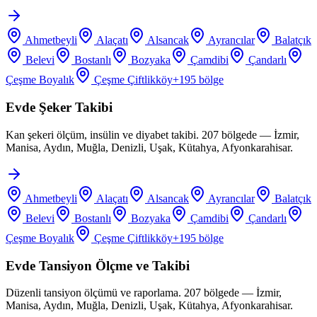
Ahmetbeyli
Alaçatı
Alsancak
Ayrancılar
Balatçık
Belevi
Bostanlı
Bozyaka
Çamdibi
Çandarlı
Çeşme Boyalık
Çeşme Çiftlikköy
+
195
bölge
Evde Şeker Takibi
Kan şekeri ölçüm, insülin ve diyabet takibi. 207 bölgede — İzmir,
Manisa, Aydın, Muğla, Denizli, Uşak, Kütahya, Afyonkarahisar.
Ahmetbeyli
Alaçatı
Alsancak
Ayrancılar
Balatçık
Belevi
Bostanlı
Bozyaka
Çamdibi
Çandarlı
Çeşme Boyalık
Çeşme Çiftlikköy
+
195
bölge
Evde Tansiyon Ölçme ve Takibi
Düzenli tansiyon ölçümü ve raporlama. 207 bölgede — İzmir,
Manisa, Aydın, Muğla, Denizli, Uşak, Kütahya, Afyonkarahisar.