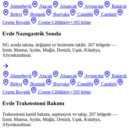
Ahmetbeyli
Alaçatı
Alsancak
Ayrancılar
Balatçık
Belevi
Bostanlı
Bozyaka
Çamdibi
Çandarlı
Çeşme Boyalık
Çeşme Çiftlikköy
+
195
bölge
Evde Nazogastrik Sonda
NG sonda takma, değişimi ve beslenme takibi. 207 bölgede —
İzmir, Manisa, Aydın, Muğla, Denizli, Uşak, Kütahya,
Afyonkarahisar.
Ahmetbeyli
Alaçatı
Alsancak
Ayrancılar
Balatçık
Belevi
Bostanlı
Bozyaka
Çamdibi
Çandarlı
Çeşme Boyalık
Çeşme Çiftlikköy
+
195
bölge
Evde Trakeostomi Bakımı
Trakeostomi kanül bakımı, aspirasyon ve takip. 207 bölgede —
İzmir, Manisa, Aydın, Muğla, Denizli, Uşak, Kütahya,
Afyonkarahisar.