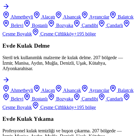
Ahmetbeyli
Alaçatı
Alsancak
Ayrancılar
Balatçık
Belevi
Bostanlı
Bozyaka
Çamdibi
Çandarlı
Çeşme Boyalık
Çeşme Çiftlikköy
+
195
bölge
Evde Kulak Delme
Steril tek kullanımlık malzeme ile kulak delme. 207 bölgede —
İzmir, Manisa, Aydın, Muğla, Denizli, Uşak, Kütahya,
Afyonkarahisar.
Ahmetbeyli
Alaçatı
Alsancak
Ayrancılar
Balatçık
Belevi
Bostanlı
Bozyaka
Çamdibi
Çandarlı
Çeşme Boyalık
Çeşme Çiftlikköy
+
195
bölge
Evde Kulak Yıkama
Profesyonel kulak temizliği ve buşon çıkarma. 207 bölgede —