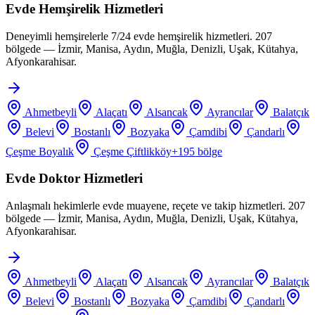
Evde Hemşirelik Hizmetleri
Deneyimli hemşirelerle 7/24 evde hemşirelik hizmetleri. 207
bölgede — İzmir, Manisa, Aydın, Muğla, Denizli, Uşak, Kütahya,
Afyonkarahisar.
Ahmetbeyli
Alaçatı
Alsancak
Ayrancılar
Balatçık
Belevi
Bostanlı
Bozyaka
Çamdibi
Çandarlı
Çeşme Boyalık
Çeşme Çiftlikköy
+
195
bölge
Evde Doktor Hizmetleri
Anlaşmalı hekimlerle evde muayene, reçete ve takip hizmetleri. 207
bölgede — İzmir, Manisa, Aydın, Muğla, Denizli, Uşak, Kütahya,
Afyonkarahisar.
Ahmetbeyli
Alaçatı
Alsancak
Ayrancılar
Balatçık
Belevi
Bostanlı
Bozyaka
Çamdibi
Çandarlı