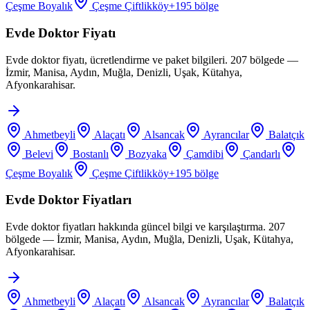
Çeşme Boyalık
Çeşme Çiftlikköy
+
195
bölge
Evde Doktor Fiyatı
Evde doktor fiyatı, ücretlendirme ve paket bilgileri. 207 bölgede —
İzmir, Manisa, Aydın, Muğla, Denizli, Uşak, Kütahya,
Afyonkarahisar.
Ahmetbeyli
Alaçatı
Alsancak
Ayrancılar
Balatçık
Belevi
Bostanlı
Bozyaka
Çamdibi
Çandarlı
Çeşme Boyalık
Çeşme Çiftlikköy
+
195
bölge
Evde Doktor Fiyatları
Evde doktor fiyatları hakkında güncel bilgi ve karşılaştırma. 207
bölgede — İzmir, Manisa, Aydın, Muğla, Denizli, Uşak, Kütahya,
Afyonkarahisar.
Ahmetbeyli
Alaçatı
Alsancak
Ayrancılar
Balatçık