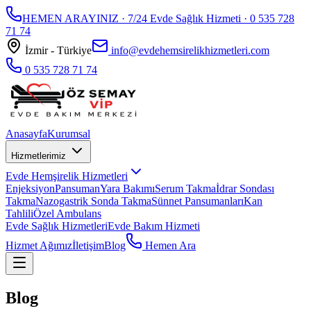
HEMEN ARAYINIZ · 7/24 Evde Sağlık Hizmeti ·
0 535 728
71 74
İzmir - Türkiye
info@evdehemsirelikhizmetleri.com
0 535 728 71 74
Anasayfa
Kurumsal
Hizmetlerimiz
Evde Hemşirelik Hizmetleri
Enjeksiyon
Pansuman
Yara Bakımı
Serum Takma
İdrar Sondası
Takma
Nazogastrik Sonda Takma
Sünnet Pansumanları
Kan
Tahlili
Özel Ambulans
Evde Sağlık Hizmetleri
Evde Bakım Hizmeti
Hizmet Ağımız
İletişim
Blog
Hemen Ara
Blog