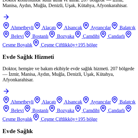
Manisa, Aydın, Muğla, Denizli, Uşak, Kütahya, Afyonkarahisar.
Ahmetbeyli
Alaçatı
Alsancak
Ayrancılar
Balatçık
Belevi
Bostanlı
Bozyaka
Çamdibi
Çandarlı
Çeşme Boyalık
Çeşme Çiftlikköy
+
195
bölge
Evde Sağlık Hizmeti
Doktor, hemşire ve bakım ekibiyle evde sağlık hizmeti. 207 bölgede
— İzmir, Manisa, Aydın, Muğla, Denizli, Uşak, Kütahya,
Afyonkarahisar.
Ahmetbeyli
Alaçatı
Alsancak
Ayrancılar
Balatçık
Belevi
Bostanlı
Bozyaka
Çamdibi
Çandarlı
Çeşme Boyalık
Çeşme Çiftlikköy
+
195
bölge
Evde Sağlık