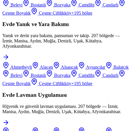
Belevi
Bostanlı
Bozyaka
Çamdibi
Çandarlı
Çeşme Boyalık
Çeşme Çiftlikköy
+
195
bölge
Evde Yanık ve Yara Bakımı
Yanık ve derin yara bakımı, pansuman ve takip. 207 bölgede —
İzmir, Manisa, Aydın, Muğla, Denizli, Uşak, Kütahya,
Afyonkarahisar.
Ahmetbeyli
Alaçatı
Alsancak
Ayrancılar
Balatçık
Belevi
Bostanlı
Bozyaka
Çamdibi
Çandarlı
Çeşme Boyalık
Çeşme Çiftlikköy
+
195
bölge
Evde Lavman Uygulaması
Hijyenik ve güvenli lavman uygulaması. 207 bölgede — İzmir,
Manisa, Aydın, Muğla, Denizli, Uşak, Kütahya, Afyonkarahisar.