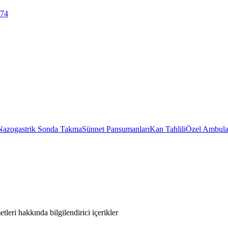
 74
Nazogastrik Sonda Takma
Sünnet Pansumanları
Kan Tahlili
Özel Ambula
leri hakkında bilgilendirici içerikler