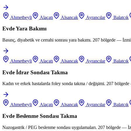
Ahmetbeyli
Alaçatı
Alsancak
Ayrancılar
Balatçık
Evde Yara Bakımı
Basınç, diyabetik ve cerrahi sonrası yara bakımı. 207 bölgede — İzm
Ahmetbeyli
Alaçatı
Alsancak
Ayrancılar
Balatçık
Evde İdrar Sondası Takma
Kadın ve erkek hastalarda foley sonda takma / değişimi. 207 bölgede
Ahmetbeyli
Alaçatı
Alsancak
Ayrancılar
Balatçık
Evde Beslenme Sondası Takma
Nazogastrik / PEG beslenme sondası uygulamaları. 207 bölgede — İz