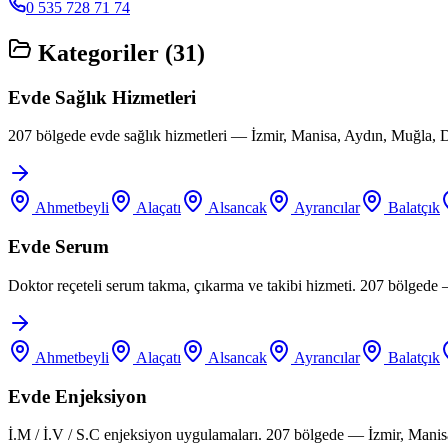
0 535 728 71 74
Kategoriler (
31
)
Evde Sağlık Hizmetleri
207 bölgede evde sağlık hizmetleri — İzmir, Manisa, Aydın, Muğla, D
Ahmetbeyli
Alaçatı
Alsancak
Ayrancılar
Balatçık
Evde Serum
Doktor reçeteli serum takma, çıkarma ve takibi hizmeti. 207 bölgede
Ahmetbeyli
Alaçatı
Alsancak
Ayrancılar
Balatçık
Evde Enjeksiyon
İ.M / İ.V / S.C enjeksiyon uygulamaları. 207 bölgede — İzmir, Manis