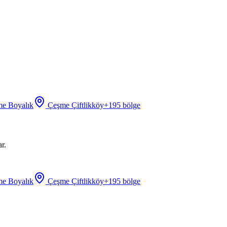
e Boyalık
Çeşme Çiftlikköy
+
195
bölge
r.
e Boyalık
Çeşme Çiftlikköy
+
195
bölge