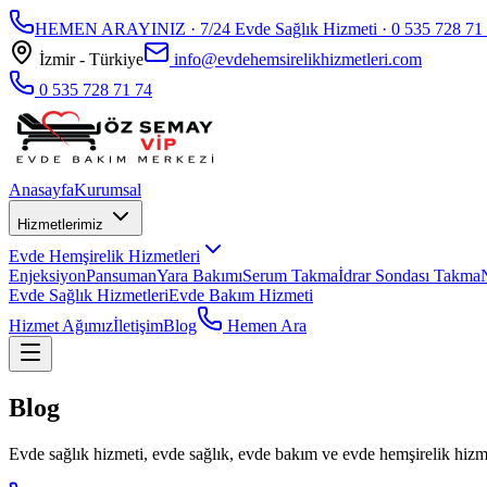
HEMEN ARAYINIZ · 7/24 Evde Sağlık Hizmeti ·
0 535 728 71
İzmir - Türkiye
info@evdehemsirelikhizmetleri.com
0 535 728 71 74
Anasayfa
Kurumsal
Hizmetlerimiz
Evde Hemşirelik Hizmetleri
Enjeksiyon
Pansuman
Yara Bakımı
Serum Takma
İdrar Sondası Takma
Evde Sağlık Hizmetleri
Evde Bakım Hizmeti
Hizmet Ağımız
İletişim
Blog
Hemen Ara
Blog
Evde sağlık hizmeti, evde sağlık, evde bakım ve evde hemşirelik hizmet