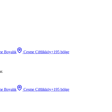
e Boyalık
Çeşme Çiftlikköy
+
195
bölge
r.
e Boyalık
Çeşme Çiftlikköy
+
195
bölge