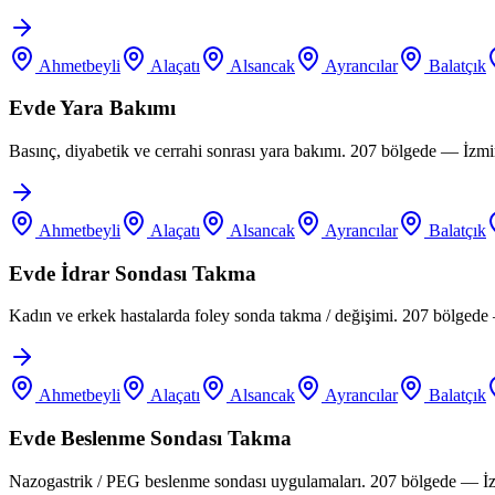
Ahmetbeyli
Alaçatı
Alsancak
Ayrancılar
Balatçık
Evde Yara Bakımı
Basınç, diyabetik ve cerrahi sonrası yara bakımı. 207 bölgede — İzm
Ahmetbeyli
Alaçatı
Alsancak
Ayrancılar
Balatçık
Evde İdrar Sondası Takma
Kadın ve erkek hastalarda foley sonda takma / değişimi. 207 bölgede
Ahmetbeyli
Alaçatı
Alsancak
Ayrancılar
Balatçık
Evde Beslenme Sondası Takma
Nazogastrik / PEG beslenme sondası uygulamaları. 207 bölgede — İz