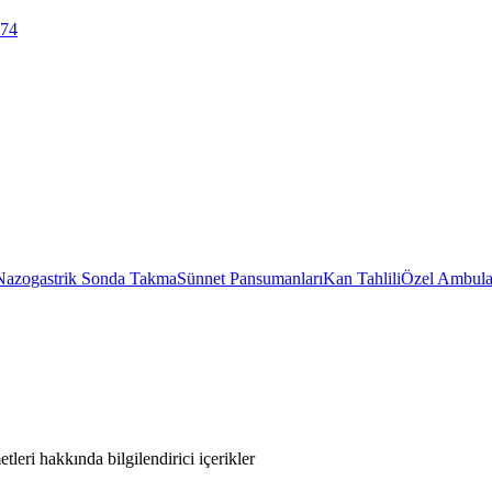
 74
Nazogastrik Sonda Takma
Sünnet Pansumanları
Kan Tahlili
Özel Ambula
leri hakkında bilgilendirici içerikler