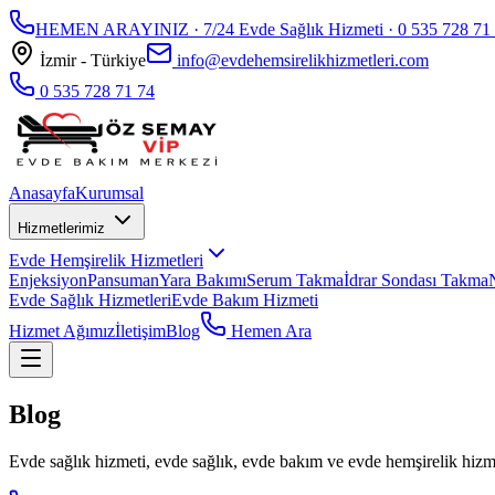
HEMEN ARAYINIZ · 7/24 Evde Sağlık Hizmeti ·
0 535 728 71
İzmir - Türkiye
info@evdehemsirelikhizmetleri.com
0 535 728 71 74
Anasayfa
Kurumsal
Hizmetlerimiz
Evde Hemşirelik Hizmetleri
Enjeksiyon
Pansuman
Yara Bakımı
Serum Takma
İdrar Sondası Takma
Evde Sağlık Hizmetleri
Evde Bakım Hizmeti
Hizmet Ağımız
İletişim
Blog
Hemen Ara
Blog
Evde sağlık hizmeti, evde sağlık, evde bakım ve evde hemşirelik hizmet