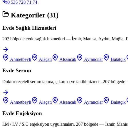
0 535 728 71 74
Kategoriler (
31
)
Evde Sağlık Hizmetleri
207 bölgede evde sağlık hizmetleri — İzmir, Manisa, Aydın, Muğla, D
Ahmetbeyli
Alaçatı
Alsancak
Ayrancılar
Balatçık
Evde Serum
Doktor reçeteli serum takma, çıkarma ve takibi hizmeti. 207 bölgede
Ahmetbeyli
Alaçatı
Alsancak
Ayrancılar
Balatçık
Evde Enjeksiyon
İ.M / İ.V / S.C enjeksiyon uygulamaları. 207 bölgede — İzmir, Manis