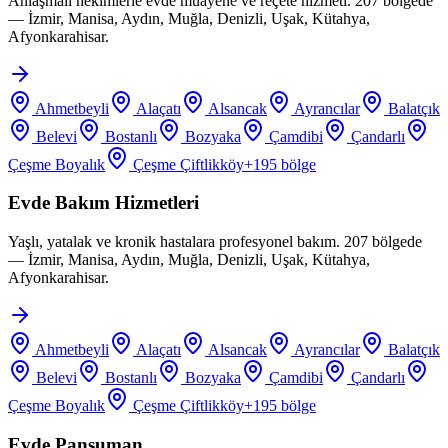
Anlaşmalı hekimlerle evde muayene ve reçete hizmeti. 207 bölgede
— İzmir, Manisa, Aydın, Muğla, Denizli, Uşak, Kütahya,
Afyonkarahisar.
Ahmetbeyli
Alaçatı
Alsancak
Ayrancılar
Balatçık
Belevi
Bostanlı
Bozyaka
Çamdibi
Çandarlı
Çeşme Boyalık
Çeşme Çiftlikköy
+
195
bölge
Evde Bakım Hizmetleri
Yaşlı, yatalak ve kronik hastalara profesyonel bakım. 207 bölgede
— İzmir, Manisa, Aydın, Muğla, Denizli, Uşak, Kütahya,
Afyonkarahisar.
Ahmetbeyli
Alaçatı
Alsancak
Ayrancılar
Balatçık
Belevi
Bostanlı
Bozyaka
Çamdibi
Çandarlı
Çeşme Boyalık
Çeşme Çiftlikköy
+
195
bölge
Evde Pansuman