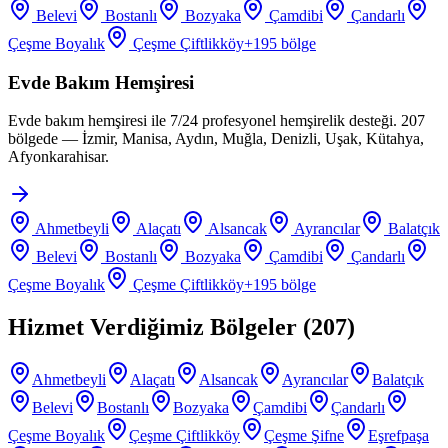
Belevi
Bostanlı
Bozyaka
Çamdibi
Çandarlı
Çeşme Boyalık
Çeşme Çiftlikköy
+
195
bölge
Evde Bakım Hemşiresi
Evde bakım hemşiresi ile 7/24 profesyonel hemşirelik desteği. 207
bölgede — İzmir, Manisa, Aydın, Muğla, Denizli, Uşak, Kütahya,
Afyonkarahisar.
Ahmetbeyli
Alaçatı
Alsancak
Ayrancılar
Balatçık
Belevi
Bostanlı
Bozyaka
Çamdibi
Çandarlı
Çeşme Boyalık
Çeşme Çiftlikköy
+
195
bölge
Hizmet Verdiğimiz Bölgeler (
207
)
Ahmetbeyli
Alaçatı
Alsancak
Ayrancılar
Balatçık
Belevi
Bostanlı
Bozyaka
Çamdibi
Çandarlı
Çeşme Boyalık
Çeşme Çiftlikköy
Çeşme Şifne
Eşrefpaşa