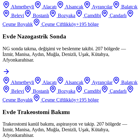
Ahmetbeyli
Alaçatı
Alsancak
Ayrancılar
Balatçık
Belevi
Bostanlı
Bozyaka
Çamdibi
Çandarlı
Çeşme Boyalık
Çeşme Çiftlikköy
+
195
bölge
Evde Nazogastrik Sonda
NG sonda takma, değişimi ve beslenme takibi. 207 bölgede —
İzmir, Manisa, Aydın, Muğla, Denizli, Uşak, Kütahya,
Afyonkarahisar.
Ahmetbeyli
Alaçatı
Alsancak
Ayrancılar
Balatçık
Belevi
Bostanlı
Bozyaka
Çamdibi
Çandarlı
Çeşme Boyalık
Çeşme Çiftlikköy
+
195
bölge
Evde Trakeostomi Bakımı
Trakeostomi kanül bakımı, aspirasyon ve takip. 207 bölgede —
İzmir, Manisa, Aydın, Muğla, Denizli, Uşak, Kütahya,
Afyonkarahisar.