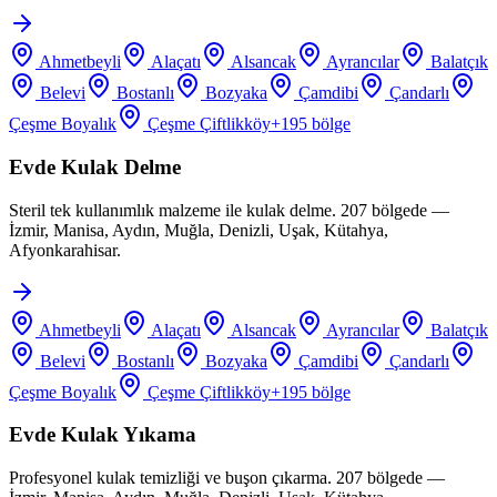
Ahmetbeyli
Alaçatı
Alsancak
Ayrancılar
Balatçık
Belevi
Bostanlı
Bozyaka
Çamdibi
Çandarlı
Çeşme Boyalık
Çeşme Çiftlikköy
+
195
bölge
Evde Kulak Delme
Steril tek kullanımlık malzeme ile kulak delme. 207 bölgede —
İzmir, Manisa, Aydın, Muğla, Denizli, Uşak, Kütahya,
Afyonkarahisar.
Ahmetbeyli
Alaçatı
Alsancak
Ayrancılar
Balatçık
Belevi
Bostanlı
Bozyaka
Çamdibi
Çandarlı
Çeşme Boyalık
Çeşme Çiftlikköy
+
195
bölge
Evde Kulak Yıkama
Profesyonel kulak temizliği ve buşon çıkarma. 207 bölgede —