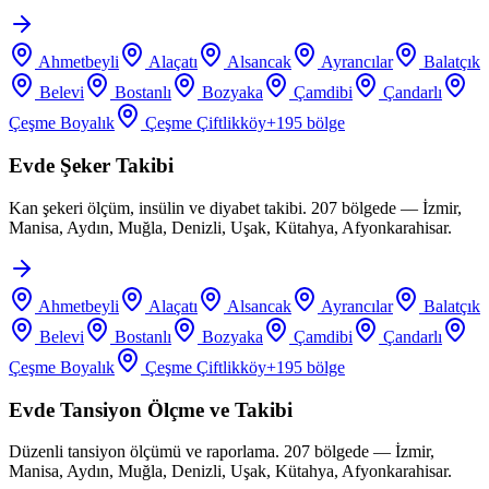
Ahmetbeyli
Alaçatı
Alsancak
Ayrancılar
Balatçık
Belevi
Bostanlı
Bozyaka
Çamdibi
Çandarlı
Çeşme Boyalık
Çeşme Çiftlikköy
+
195
bölge
Evde Şeker Takibi
Kan şekeri ölçüm, insülin ve diyabet takibi. 207 bölgede — İzmir,
Manisa, Aydın, Muğla, Denizli, Uşak, Kütahya, Afyonkarahisar.
Ahmetbeyli
Alaçatı
Alsancak
Ayrancılar
Balatçık
Belevi
Bostanlı
Bozyaka
Çamdibi
Çandarlı
Çeşme Boyalık
Çeşme Çiftlikköy
+
195
bölge
Evde Tansiyon Ölçme ve Takibi
Düzenli tansiyon ölçümü ve raporlama. 207 bölgede — İzmir,
Manisa, Aydın, Muğla, Denizli, Uşak, Kütahya, Afyonkarahisar.