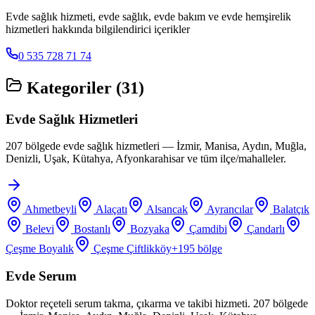
Evde sağlık hizmeti, evde sağlık, evde bakım ve evde hemşirelik
hizmetleri hakkında bilgilendirici içerikler
0 535 728 71 74
Kategoriler (
31
)
Evde Sağlık Hizmetleri
207 bölgede evde sağlık hizmetleri — İzmir, Manisa, Aydın, Muğla,
Denizli, Uşak, Kütahya, Afyonkarahisar ve tüm ilçe/mahalleler.
Ahmetbeyli
Alaçatı
Alsancak
Ayrancılar
Balatçık
Belevi
Bostanlı
Bozyaka
Çamdibi
Çandarlı
Çeşme Boyalık
Çeşme Çiftlikköy
+
195
bölge
Evde Serum
Doktor reçeteli serum takma, çıkarma ve takibi hizmeti. 207 bölgede