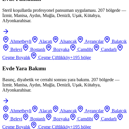
Steril koşullarda profesyonel pansuman uygulaması. 207 bölgede —
İzmir, Manisa, Aydın, Muğla, Denizli, Uşak, Kütahya,
Afyonkarahisar.
Ahmetbeyli
Alaçatı
Alsancak
Ayrancılar
Balatçık
Belevi
Bostanlı
Bozyaka
Çamdibi
Çandarlı
Çeşme Boyalık
Çeşme Çiftlikköy
+
195
bölge
Evde Yara Bakımı
Basınç, diyabetik ve cerrahi sonrası yara bakımı. 207 bölgede —
İzmir, Manisa, Aydın, Muğla, Denizli, Uşak, Kütahya,
Afyonkarahisar.
Ahmetbeyli
Alaçatı
Alsancak
Ayrancılar
Balatçık
Belevi
Bostanlı
Bozyaka
Çamdibi
Çandarlı
Çeşme Boyalık
Çeşme Çiftlikköy
+
195
bölge