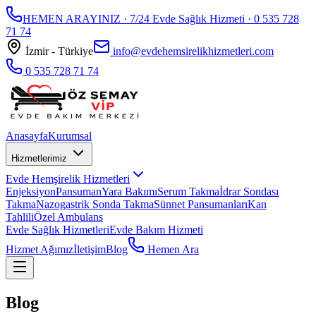
HEMEN ARAYINIZ · 7/24 Evde Sağlık Hizmeti ·
0 535 728
71 74
İzmir - Türkiye
info@evdehemsirelikhizmetleri.com
0 535 728 71 74
Anasayfa
Kurumsal
Hizmetlerimiz
Evde Hemşirelik Hizmetleri
Enjeksiyon
Pansuman
Yara Bakımı
Serum Takma
İdrar Sondası
Takma
Nazogastrik Sonda Takma
Sünnet Pansumanları
Kan
Tahlili
Özel Ambulans
Evde Sağlık Hizmetleri
Evde Bakım Hizmeti
Hizmet Ağımız
İletişim
Blog
Hemen Ara
Blog