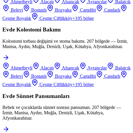
Ahmetbeyli
Alaçatı
Alsancak
Ayrancılar
Balatçık
Belevi
Bostanlı
Bozyaka
Çamdibi
Çandarlı
Çeşme Boyalık
Çeşme Çiftlikköy
+
195
bölge
Evde Kolostomi Bakımı
Kolostomi torbası değişimi ve stoma bakımı. 207 bölgede — İzmir,
Manisa, Aydın, Muğla, Denizli, Uşak, Kütahya, Afyonkarahisar.
Ahmetbeyli
Alaçatı
Alsancak
Ayrancılar
Balatçık
Belevi
Bostanlı
Bozyaka
Çamdibi
Çandarlı
Çeşme Boyalık
Çeşme Çiftlikköy
+
195
bölge
Evde Sünnet Pansumanları
Bebek ve çocuklarda sünnet sonrası pansuman. 207 bölgede —
İzmir, Manisa, Aydın, Muğla, Denizli, Uşak, Kütahya,
Afyonkarahisar.