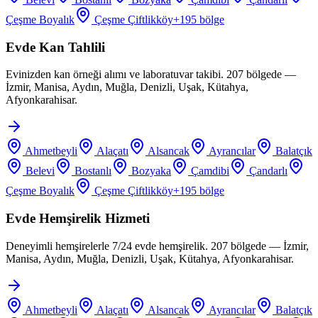
Çeşme Boyalık
Çeşme Çiftlikköy
+
195
bölge
Evde Kan Tahlili
Evinizden kan örneği alımı ve laboratuvar takibi. 207 bölgede —
İzmir, Manisa, Aydın, Muğla, Denizli, Uşak, Kütahya,
Afyonkarahisar.
Ahmetbeyli
Alaçatı
Alsancak
Ayrancılar
Balatçık
Belevi
Bostanlı
Bozyaka
Çamdibi
Çandarlı
Çeşme Boyalık
Çeşme Çiftlikköy
+
195
bölge
Evde Hemşirelik Hizmeti
Deneyimli hemşirelerle 7/24 evde hemşirelik. 207 bölgede — İzmir,
Manisa, Aydın, Muğla, Denizli, Uşak, Kütahya, Afyonkarahisar.
Ahmetbeyli
Alaçatı
Alsancak
Ayrancılar
Balatçık