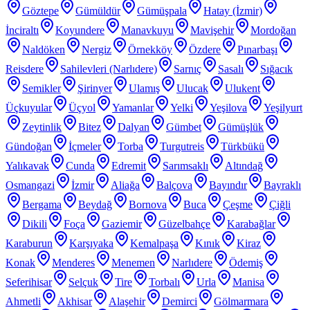
Göztepe
Gümüldür
Gümüşpala
Hatay (İzmir)
İnciraltı
Koyundere
Manavkuyu
Mavişehir
Mordoğan
Naldöken
Nergiz
Örnekköy
Özdere
Pınarbaşı
Reisdere
Sahilevleri (Narlıdere)
Sarnıç
Sasalı
Sığacık
Semikler
Şirinyer
Ulamış
Ulucak
Ulukent
Üçkuyular
Üçyol
Yamanlar
Yelki
Yeşilova
Yeşilyurt
Zeytinlik
Bitez
Dalyan
Gümbet
Gümüşlük
Gündoğan
İçmeler
Torba
Turgutreis
Türkbükü
Yalıkavak
Cunda
Edremit
Sarımsaklı
Altındağ
Osmangazi
İzmir
Aliağa
Balçova
Bayındır
Bayraklı
Bergama
Beydağ
Bornova
Buca
Çeşme
Çiğli
Dikili
Foça
Gaziemir
Güzelbahçe
Karabağlar
Karaburun
Karşıyaka
Kemalpaşa
Kınık
Kiraz
Konak
Menderes
Menemen
Narlıdere
Ödemiş
Seferihisar
Selçuk
Tire
Torbalı
Urla
Manisa
Ahmetli
Akhisar
Alaşehir
Demirci
Gölmarmara