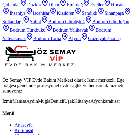
Çobanlar
Dazkırı
Dinar
Emirdağ
Evciler
Hocalar
İhsaniye
İscehisar
Kızılören
Sandıklı
Sinanpaşa
Sultandağı
Şuhut
Bodrum Gümüşlük
Bodrum Gündoğan
Bodrum Türkbükü
Bodrum Yalıkavak
Bodrum
Yalıvakavak
Bodrum Torba
Afyon
Güzelyalı (İzmir)
Öz Semay VIP Evde Bakım Merkezi olarak İzmir merkezli, Ege
bölgesi genelinde profesyonel evde sağlık ve hemşirelik hizmeti
sunuyoruz.
İzmir
Manisa
Aydın
Muğla
Denizli
Uşak
Kütahya
Afyonkarahisar
Menü
Anasayfa
Kurumsal