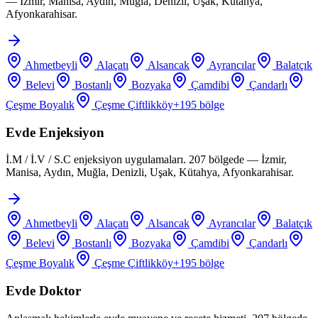
— İzmir, Manisa, Aydın, Muğla, Denizli, Uşak, Kütahya,
Afyonkarahisar.
Ahmetbeyli
Alaçatı
Alsancak
Ayrancılar
Balatçık
Belevi
Bostanlı
Bozyaka
Çamdibi
Çandarlı
Çeşme Boyalık
Çeşme Çiftlikköy
+
195
bölge
Evde Enjeksiyon
İ.M / İ.V / S.C enjeksiyon uygulamaları. 207 bölgede — İzmir,
Manisa, Aydın, Muğla, Denizli, Uşak, Kütahya, Afyonkarahisar.
Ahmetbeyli
Alaçatı
Alsancak
Ayrancılar
Balatçık
Belevi
Bostanlı
Bozyaka
Çamdibi
Çandarlı
Çeşme Boyalık
Çeşme Çiftlikköy
+
195
bölge
Evde Doktor