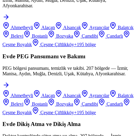
İzmir, Manisa, Aydın, Muğla, Denizli, Uşak, Kütahya,
Afyonkarahisar.
Ahmetbeyli
Alaçatı
Alsancak
Ayrancılar
Balatçık
Belevi
Bostanlı
Bozyaka
Çamdibi
Çandarlı
Çeşme Boyalık
Çeşme Çiftlikköy
+
195
bölge
Evde PEG Pansumanı ve Bakımı
PEG bölgesi pansumanı, temizlik ve takibi. 207 bölgede — İzmir,
Manisa, Aydın, Muğla, Denizli, Uşak, Kütahya, Afyonkarahisar.
Ahmetbeyli
Alaçatı
Alsancak
Ayrancılar
Balatçık
Belevi
Bostanlı
Bozyaka
Çamdibi
Çandarlı
Çeşme Boyalık
Çeşme Çiftlikköy
+
195
bölge
Evde Dikiş Atma ve Dikiş Alma
Doktor kontrolünde sütur atma ve alma. 207 bölgede — İzmir,