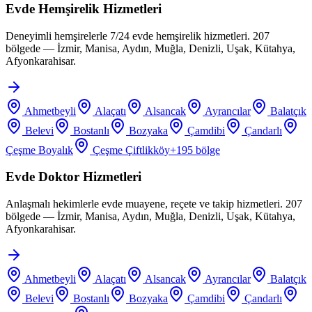
Evde Hemşirelik Hizmetleri
Deneyimli hemşirelerle 7/24 evde hemşirelik hizmetleri. 207
bölgede — İzmir, Manisa, Aydın, Muğla, Denizli, Uşak, Kütahya,
Afyonkarahisar.
Ahmetbeyli
Alaçatı
Alsancak
Ayrancılar
Balatçık
Belevi
Bostanlı
Bozyaka
Çamdibi
Çandarlı
Çeşme Boyalık
Çeşme Çiftlikköy
+
195
bölge
Evde Doktor Hizmetleri
Anlaşmalı hekimlerle evde muayene, reçete ve takip hizmetleri. 207
bölgede — İzmir, Manisa, Aydın, Muğla, Denizli, Uşak, Kütahya,
Afyonkarahisar.
Ahmetbeyli
Alaçatı
Alsancak
Ayrancılar
Balatçık
Belevi
Bostanlı
Bozyaka
Çamdibi
Çandarlı