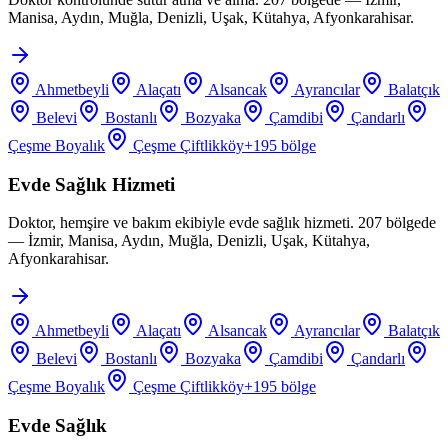
Manisa, Aydın, Muğla, Denizli, Uşak, Kütahya, Afyonkarahisar.
Ahmetbeyli
Alaçatı
Alsancak
Ayrancılar
Balatçık
Belevi
Bostanlı
Bozyaka
Çamdibi
Çandarlı
Çeşme Boyalık
Çeşme Çiftlikköy
+
195
bölge
Evde Sağlık Hizmeti
Doktor, hemşire ve bakım ekibiyle evde sağlık hizmeti. 207 bölgede
— İzmir, Manisa, Aydın, Muğla, Denizli, Uşak, Kütahya,
Afyonkarahisar.
Ahmetbeyli
Alaçatı
Alsancak
Ayrancılar
Balatçık
Belevi
Bostanlı
Bozyaka
Çamdibi
Çandarlı
Çeşme Boyalık
Çeşme Çiftlikköy
+
195
bölge
Evde Sağlık