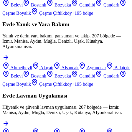
Belevi
Bostanlı
Bozyaka
Çamdibi
Çandarlı
Çeşme Boyalık
Çeşme Çiftlikköy
+
195
bölge
Evde Yanık ve Yara Bakımı
Yanık ve derin yara bakımı, pansuman ve takip. 207 bölgede —
İzmir, Manisa, Aydın, Muğla, Denizli, Uşak, Kütahya,
Afyonkarahisar.
Ahmetbeyli
Alaçatı
Alsancak
Ayrancılar
Balatçık
Belevi
Bostanlı
Bozyaka
Çamdibi
Çandarlı
Çeşme Boyalık
Çeşme Çiftlikköy
+
195
bölge
Evde Lavman Uygulaması
Hijyenik ve güvenli lavman uygulaması. 207 bölgede — İzmir,
Manisa, Aydın, Muğla, Denizli, Uşak, Kütahya, Afyonkarahisar.