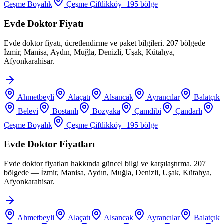
Çeşme Boyalık
Çeşme Çiftlikköy
+
195
bölge
Evde Doktor Fiyatı
Evde doktor fiyatı, ücretlendirme ve paket bilgileri. 207 bölgede —
İzmir, Manisa, Aydın, Muğla, Denizli, Uşak, Kütahya,
Afyonkarahisar.
Ahmetbeyli
Alaçatı
Alsancak
Ayrancılar
Balatçık
Belevi
Bostanlı
Bozyaka
Çamdibi
Çandarlı
Çeşme Boyalık
Çeşme Çiftlikköy
+
195
bölge
Evde Doktor Fiyatları
Evde doktor fiyatları hakkında güncel bilgi ve karşılaştırma. 207
bölgede — İzmir, Manisa, Aydın, Muğla, Denizli, Uşak, Kütahya,
Afyonkarahisar.
Ahmetbeyli
Alaçatı
Alsancak
Ayrancılar
Balatçık