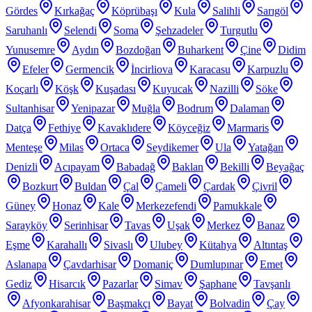
Gördes
Kırkağaç
Köprübaşı
Kula
Salihli
Sarıgöl
Saruhanlı
Selendi
Soma
Şehzadeler
Turgutlu
Yunusemre
Aydın
Bozdoğan
Buharkent
Çine
Didim
Efeler
Germencik
İncirliova
Karacasu
Karpuzlu
Koçarlı
Köşk
Kuşadası
Kuyucak
Nazilli
Söke
Sultanhisar
Yenipazar
Muğla
Bodrum
Dalaman
Datça
Fethiye
Kavaklıdere
Köyceğiz
Marmaris
Menteşe
Milas
Ortaca
Seydikemer
Ula
Yatağan
Denizli
Acıpayam
Babadağ
Baklan
Bekilli
Beyağaç
Bozkurt
Buldan
Çal
Çameli
Çardak
Çivril
Güney
Honaz
Kale
Merkezefendi
Pamukkale
Sarayköy
Serinhisar
Tavas
Uşak
Merkez
Banaz
Eşme
Karahallı
Sivaslı
Ulubey
Kütahya
Altıntaş
Aslanapa
Çavdarhisar
Domaniç
Dumlupınar
Emet
Gediz
Hisarcık
Pazarlar
Simav
Şaphane
Tavşanlı
Afyonkarahisar
Başmakçı
Bayat
Bolvadin
Çay