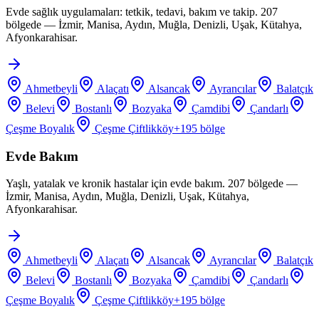
Evde sağlık uygulamaları: tetkik, tedavi, bakım ve takip. 207
bölgede — İzmir, Manisa, Aydın, Muğla, Denizli, Uşak, Kütahya,
Afyonkarahisar.
Ahmetbeyli
Alaçatı
Alsancak
Ayrancılar
Balatçık
Belevi
Bostanlı
Bozyaka
Çamdibi
Çandarlı
Çeşme Boyalık
Çeşme Çiftlikköy
+
195
bölge
Evde Bakım
Yaşlı, yatalak ve kronik hastalar için evde bakım. 207 bölgede —
İzmir, Manisa, Aydın, Muğla, Denizli, Uşak, Kütahya,
Afyonkarahisar.
Ahmetbeyli
Alaçatı
Alsancak
Ayrancılar
Balatçık
Belevi
Bostanlı
Bozyaka
Çamdibi
Çandarlı
Çeşme Boyalık
Çeşme Çiftlikköy
+
195
bölge