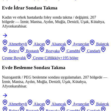
Evde İdrar Sondası Takma
Kadın ve erkek hastalarda foley sonda takma / değişimi. 207
bölgede — İzmir, Manisa, Aydın, Muğla, Denizli, Uşak, Kütahya,
Afyonkarahisar.
Ahmetbeyli
Alaçatı
Alsancak
Ayrancılar
Balatçık
Belevi
Bostanlı
Bozyaka
Çamdibi
Çandarlı
Çeşme Boyalık
Çeşme Çiftlikköy
+
195
bölge
Evde Beslenme Sondası Takma
Nazogastrik / PEG beslenme sondası uygulamaları. 207 bölgede —
İzmir, Manisa, Aydın, Muğla, Denizli, Uşak, Kütahya,
Afyonkarahisar.
Ahmetbeyli
Alaçatı
Alsancak
Ayrancılar
Balatçık
Belevi
Bostanlı
Bozyaka
Çamdibi
Çandarlı