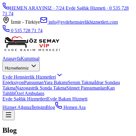
HEMEN ARAYINIZ · 7/24 Evde Sağlık Hizmeti ·
0 535 728
71 74
İzmir - Türkiye
info@evdehemsirelikhizmetleri.com
0 535 728 71 74
Anasayfa
Kurumsal
Hizmetlerimiz
Evde Hemşirelik Hizmetleri
Enjeksiyon
Pansuman
Yara Bakımı
Serum Takma
İdrar Sondası
Takma
Nazogastrik Sonda Takma
Sünnet Pansumanları
Kan
Tahlili
Özel Ambulans
Evde Sağlık Hizmetleri
Evde Bakım Hizmeti
Hizmet Ağımız
İletişim
Blog
Hemen Ara
Blog