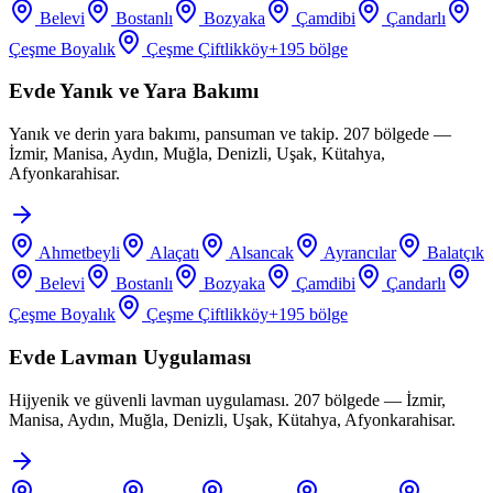
Belevi
Bostanlı
Bozyaka
Çamdibi
Çandarlı
Çeşme Boyalık
Çeşme Çiftlikköy
+
195
bölge
Evde Yanık ve Yara Bakımı
Yanık ve derin yara bakımı, pansuman ve takip. 207 bölgede —
İzmir, Manisa, Aydın, Muğla, Denizli, Uşak, Kütahya,
Afyonkarahisar.
Ahmetbeyli
Alaçatı
Alsancak
Ayrancılar
Balatçık
Belevi
Bostanlı
Bozyaka
Çamdibi
Çandarlı
Çeşme Boyalık
Çeşme Çiftlikköy
+
195
bölge
Evde Lavman Uygulaması
Hijyenik ve güvenli lavman uygulaması. 207 bölgede — İzmir,
Manisa, Aydın, Muğla, Denizli, Uşak, Kütahya, Afyonkarahisar.