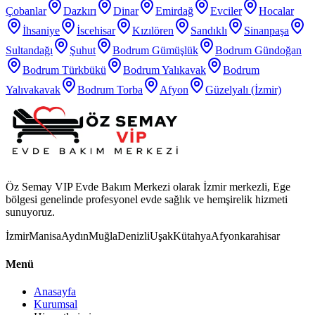
Çobanlar
Dazkırı
Dinar
Emirdağ
Evciler
Hocalar
İhsaniye
İscehisar
Kızılören
Sandıklı
Sinanpaşa
Sultandağı
Şuhut
Bodrum Gümüşlük
Bodrum Gündoğan
Bodrum Türkbükü
Bodrum Yalıkavak
Bodrum
Yalıvakavak
Bodrum Torba
Afyon
Güzelyalı (İzmir)
Öz Semay VIP Evde Bakım Merkezi olarak İzmir merkezli, Ege
bölgesi genelinde profesyonel evde sağlık ve hemşirelik hizmeti
sunuyoruz.
İzmir
Manisa
Aydın
Muğla
Denizli
Uşak
Kütahya
Afyonkarahisar
Menü
Anasayfa
Kurumsal