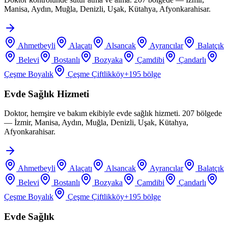
Manisa, Aydın, Muğla, Denizli, Uşak, Kütahya, Afyonkarahisar.
Ahmetbeyli
Alaçatı
Alsancak
Ayrancılar
Balatçık
Belevi
Bostanlı
Bozyaka
Çamdibi
Çandarlı
Çeşme Boyalık
Çeşme Çiftlikköy
+
195
bölge
Evde Sağlık Hizmeti
Doktor, hemşire ve bakım ekibiyle evde sağlık hizmeti. 207 bölgede
— İzmir, Manisa, Aydın, Muğla, Denizli, Uşak, Kütahya,
Afyonkarahisar.
Ahmetbeyli
Alaçatı
Alsancak
Ayrancılar
Balatçık
Belevi
Bostanlı
Bozyaka
Çamdibi
Çandarlı
Çeşme Boyalık
Çeşme Çiftlikköy
+
195
bölge
Evde Sağlık