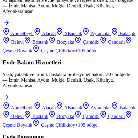
Anlaşmalı hekimlerle evde muayene ve reçete hizmeti. 207 bölgede
— İzmir, Manisa, Aydın, Muğla, Denizli, Uşak, Kütahya,
Afyonkarahisar.
Ahmetbeyli
Alaçatı
Alsancak
Ayrancılar
Balatçık
Belevi
Bostanlı
Bozyaka
Çamdibi
Çandarlı
Çeşme Boyalık
Çeşme Çiftlikköy
+
195
bölge
Evde Bakım Hizmetleri
Yaşlı, yatalak ve kronik hastalara profesyonel bakım. 207 bölgede
— İzmir, Manisa, Aydın, Muğla, Denizli, Uşak, Kütahya,
Afyonkarahisar.
Ahmetbeyli
Alaçatı
Alsancak
Ayrancılar
Balatçık
Belevi
Bostanlı
Bozyaka
Çamdibi
Çandarlı
Çeşme Boyalık
Çeşme Çiftlikköy
+
195
bölge
Evde Pansuman