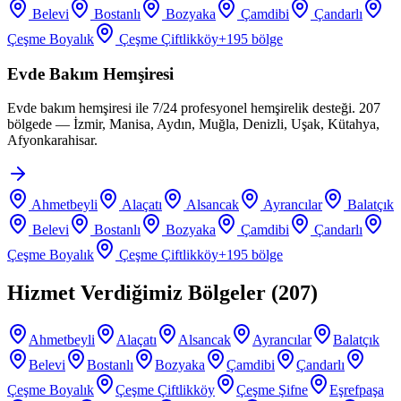
Belevi
Bostanlı
Bozyaka
Çamdibi
Çandarlı
Çeşme Boyalık
Çeşme Çiftlikköy
+
195
bölge
Evde Bakım Hemşiresi
Evde bakım hemşiresi ile 7/24 profesyonel hemşirelik desteği. 207
bölgede — İzmir, Manisa, Aydın, Muğla, Denizli, Uşak, Kütahya,
Afyonkarahisar.
Ahmetbeyli
Alaçatı
Alsancak
Ayrancılar
Balatçık
Belevi
Bostanlı
Bozyaka
Çamdibi
Çandarlı
Çeşme Boyalık
Çeşme Çiftlikköy
+
195
bölge
Hizmet Verdiğimiz Bölgeler (
207
)
Ahmetbeyli
Alaçatı
Alsancak
Ayrancılar
Balatçık
Belevi
Bostanlı
Bozyaka
Çamdibi
Çandarlı
Çeşme Boyalık
Çeşme Çiftlikköy
Çeşme Şifne
Eşrefpaşa