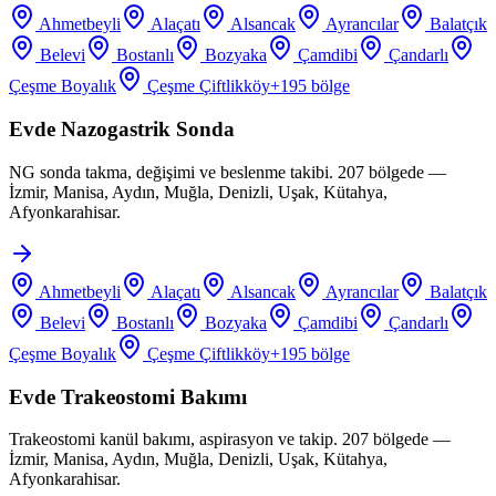
Ahmetbeyli
Alaçatı
Alsancak
Ayrancılar
Balatçık
Belevi
Bostanlı
Bozyaka
Çamdibi
Çandarlı
Çeşme Boyalık
Çeşme Çiftlikköy
+
195
bölge
Evde Nazogastrik Sonda
NG sonda takma, değişimi ve beslenme takibi. 207 bölgede —
İzmir, Manisa, Aydın, Muğla, Denizli, Uşak, Kütahya,
Afyonkarahisar.
Ahmetbeyli
Alaçatı
Alsancak
Ayrancılar
Balatçık
Belevi
Bostanlı
Bozyaka
Çamdibi
Çandarlı
Çeşme Boyalık
Çeşme Çiftlikköy
+
195
bölge
Evde Trakeostomi Bakımı
Trakeostomi kanül bakımı, aspirasyon ve takip. 207 bölgede —
İzmir, Manisa, Aydın, Muğla, Denizli, Uşak, Kütahya,
Afyonkarahisar.