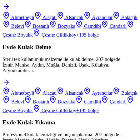
Ahmetbeyli
Alaçatı
Alsancak
Ayrancılar
Balatçık
Belevi
Bostanlı
Bozyaka
Çamdibi
Çandarlı
Çeşme Boyalık
Çeşme Çiftlikköy
+
195
bölge
Evde Kulak Delme
Steril tek kullanımlık malzeme ile kulak delme. 207 bölgede —
İzmir, Manisa, Aydın, Muğla, Denizli, Uşak, Kütahya,
Afyonkarahisar.
Ahmetbeyli
Alaçatı
Alsancak
Ayrancılar
Balatçık
Belevi
Bostanlı
Bozyaka
Çamdibi
Çandarlı
Çeşme Boyalık
Çeşme Çiftlikköy
+
195
bölge
Evde Kulak Yıkama
Profesyonel kulak temizliği ve buşon çıkarma. 207 bölgede —