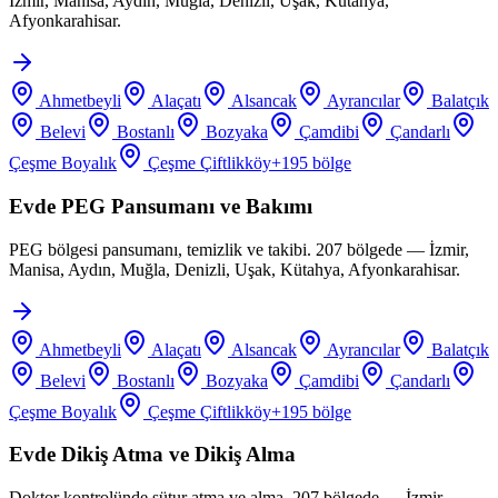
İzmir, Manisa, Aydın, Muğla, Denizli, Uşak, Kütahya,
Afyonkarahisar.
Ahmetbeyli
Alaçatı
Alsancak
Ayrancılar
Balatçık
Belevi
Bostanlı
Bozyaka
Çamdibi
Çandarlı
Çeşme Boyalık
Çeşme Çiftlikköy
+
195
bölge
Evde PEG Pansumanı ve Bakımı
PEG bölgesi pansumanı, temizlik ve takibi. 207 bölgede — İzmir,
Manisa, Aydın, Muğla, Denizli, Uşak, Kütahya, Afyonkarahisar.
Ahmetbeyli
Alaçatı
Alsancak
Ayrancılar
Balatçık
Belevi
Bostanlı
Bozyaka
Çamdibi
Çandarlı
Çeşme Boyalık
Çeşme Çiftlikköy
+
195
bölge
Evde Dikiş Atma ve Dikiş Alma
Doktor kontrolünde sütur atma ve alma. 207 bölgede — İzmir,