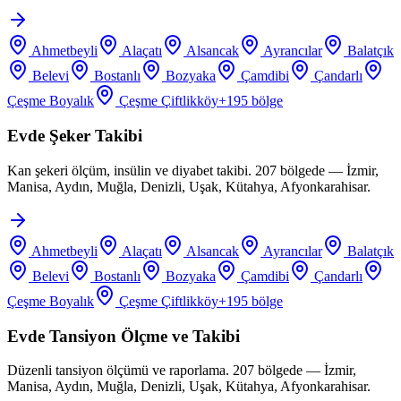
Ahmetbeyli
Alaçatı
Alsancak
Ayrancılar
Balatçık
Belevi
Bostanlı
Bozyaka
Çamdibi
Çandarlı
Çeşme Boyalık
Çeşme Çiftlikköy
+
195
bölge
Evde Şeker Takibi
Kan şekeri ölçüm, insülin ve diyabet takibi. 207 bölgede — İzmir,
Manisa, Aydın, Muğla, Denizli, Uşak, Kütahya, Afyonkarahisar.
Ahmetbeyli
Alaçatı
Alsancak
Ayrancılar
Balatçık
Belevi
Bostanlı
Bozyaka
Çamdibi
Çandarlı
Çeşme Boyalık
Çeşme Çiftlikköy
+
195
bölge
Evde Tansiyon Ölçme ve Takibi
Düzenli tansiyon ölçümü ve raporlama. 207 bölgede — İzmir,
Manisa, Aydın, Muğla, Denizli, Uşak, Kütahya, Afyonkarahisar.