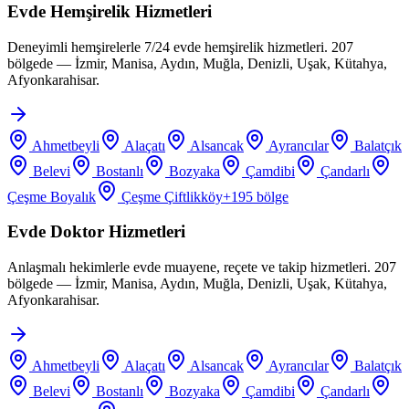
Evde Hemşirelik Hizmetleri
Deneyimli hemşirelerle 7/24 evde hemşirelik hizmetleri. 207
bölgede — İzmir, Manisa, Aydın, Muğla, Denizli, Uşak, Kütahya,
Afyonkarahisar.
Ahmetbeyli
Alaçatı
Alsancak
Ayrancılar
Balatçık
Belevi
Bostanlı
Bozyaka
Çamdibi
Çandarlı
Çeşme Boyalık
Çeşme Çiftlikköy
+
195
bölge
Evde Doktor Hizmetleri
Anlaşmalı hekimlerle evde muayene, reçete ve takip hizmetleri. 207
bölgede — İzmir, Manisa, Aydın, Muğla, Denizli, Uşak, Kütahya,
Afyonkarahisar.
Ahmetbeyli
Alaçatı
Alsancak
Ayrancılar
Balatçık
Belevi
Bostanlı
Bozyaka
Çamdibi
Çandarlı