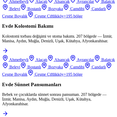
Ahmetbeyli
Alaçatı
Alsancak
Ayrancılar
Balatçık
Belevi
Bostanlı
Bozyaka
Çamdibi
Çandarlı
Çeşme Boyalık
Çeşme Çiftlikköy
+
195
bölge
Evde Kolostomi Bakımı
Kolostomi torbası değişimi ve stoma bakımı. 207 bölgede — İzmir,
Manisa, Aydın, Muğla, Denizli, Uşak, Kütahya, Afyonkarahisar.
Ahmetbeyli
Alaçatı
Alsancak
Ayrancılar
Balatçık
Belevi
Bostanlı
Bozyaka
Çamdibi
Çandarlı
Çeşme Boyalık
Çeşme Çiftlikköy
+
195
bölge
Evde Sünnet Pansumanları
Bebek ve çocuklarda sünnet sonrası pansuman. 207 bölgede —
İzmir, Manisa, Aydın, Muğla, Denizli, Uşak, Kütahya,
Afyonkarahisar.