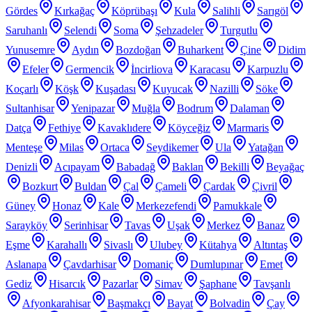
Gördes
Kırkağaç
Köprübaşı
Kula
Salihli
Sarıgöl
Saruhanlı
Selendi
Soma
Şehzadeler
Turgutlu
Yunusemre
Aydın
Bozdoğan
Buharkent
Çine
Didim
Efeler
Germencik
İncirliova
Karacasu
Karpuzlu
Koçarlı
Köşk
Kuşadası
Kuyucak
Nazilli
Söke
Sultanhisar
Yenipazar
Muğla
Bodrum
Dalaman
Datça
Fethiye
Kavaklıdere
Köyceğiz
Marmaris
Menteşe
Milas
Ortaca
Seydikemer
Ula
Yatağan
Denizli
Acıpayam
Babadağ
Baklan
Bekilli
Beyağaç
Bozkurt
Buldan
Çal
Çameli
Çardak
Çivril
Güney
Honaz
Kale
Merkezefendi
Pamukkale
Sarayköy
Serinhisar
Tavas
Uşak
Merkez
Banaz
Eşme
Karahallı
Sivaslı
Ulubey
Kütahya
Altıntaş
Aslanapa
Çavdarhisar
Domaniç
Dumlupınar
Emet
Gediz
Hisarcık
Pazarlar
Simav
Şaphane
Tavşanlı
Afyonkarahisar
Başmakçı
Bayat
Bolvadin
Çay