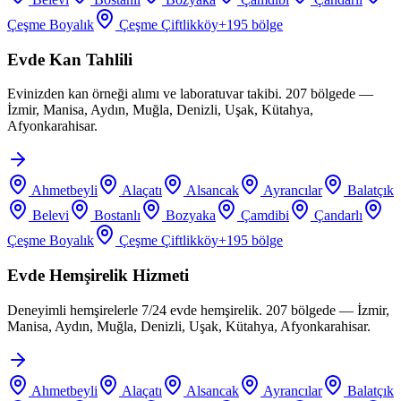
Çeşme Boyalık
Çeşme Çiftlikköy
+
195
bölge
Evde Kan Tahlili
Evinizden kan örneği alımı ve laboratuvar takibi. 207 bölgede —
İzmir, Manisa, Aydın, Muğla, Denizli, Uşak, Kütahya,
Afyonkarahisar.
Ahmetbeyli
Alaçatı
Alsancak
Ayrancılar
Balatçık
Belevi
Bostanlı
Bozyaka
Çamdibi
Çandarlı
Çeşme Boyalık
Çeşme Çiftlikköy
+
195
bölge
Evde Hemşirelik Hizmeti
Deneyimli hemşirelerle 7/24 evde hemşirelik. 207 bölgede — İzmir,
Manisa, Aydın, Muğla, Denizli, Uşak, Kütahya, Afyonkarahisar.
Ahmetbeyli
Alaçatı
Alsancak
Ayrancılar
Balatçık