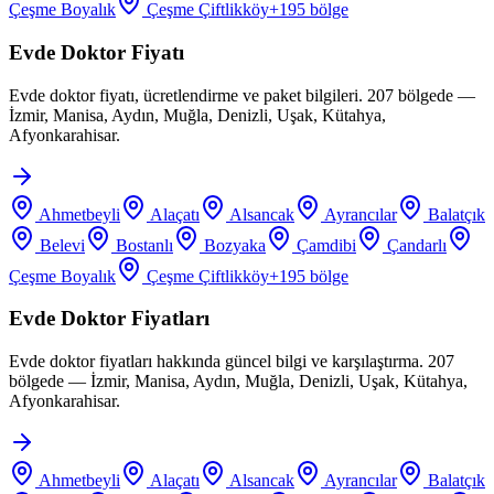
Çeşme Boyalık
Çeşme Çiftlikköy
+
195
bölge
Evde Doktor Fiyatı
Evde doktor fiyatı, ücretlendirme ve paket bilgileri. 207 bölgede —
İzmir, Manisa, Aydın, Muğla, Denizli, Uşak, Kütahya,
Afyonkarahisar.
Ahmetbeyli
Alaçatı
Alsancak
Ayrancılar
Balatçık
Belevi
Bostanlı
Bozyaka
Çamdibi
Çandarlı
Çeşme Boyalık
Çeşme Çiftlikköy
+
195
bölge
Evde Doktor Fiyatları
Evde doktor fiyatları hakkında güncel bilgi ve karşılaştırma. 207
bölgede — İzmir, Manisa, Aydın, Muğla, Denizli, Uşak, Kütahya,
Afyonkarahisar.
Ahmetbeyli
Alaçatı
Alsancak
Ayrancılar
Balatçık