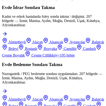
Evde İdrar Sondası Takma
Kadın ve erkek hastalarda foley sonda takma / değişimi. 207
bölgede — İzmir, Manisa, Aydın, Muğla, Denizli, Uşak, Kütahya,
Afyonkarahisar.
Ahmetbeyli
Alaçatı
Alsancak
Ayrancılar
Balatçık
Belevi
Bostanlı
Bozyaka
Çamdibi
Çandarlı
Çeşme Boyalık
Çeşme Çiftlikköy
+
195
bölge
Evde Beslenme Sondası Takma
Nazogastrik / PEG beslenme sondası uygulamaları. 207 bölgede —
İzmir, Manisa, Aydın, Muğla, Denizli, Uşak, Kütahya,
Afyonkarahisar.
Ahmetbeyli
Alaçatı
Alsancak
Ayrancılar
Balatçık
Belevi
Bostanlı
Bozyaka
Çamdibi
Çandarlı