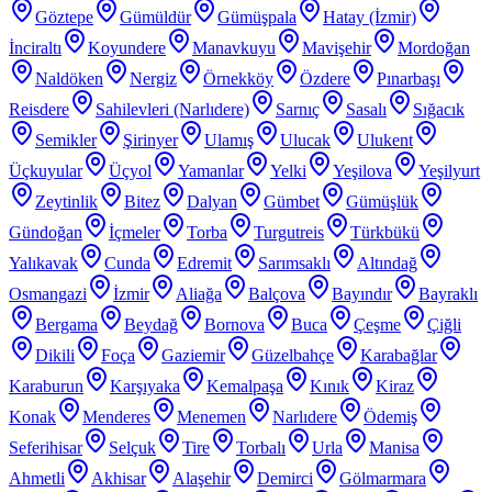
Göztepe
Gümüldür
Gümüşpala
Hatay (İzmir)
İnciraltı
Koyundere
Manavkuyu
Mavişehir
Mordoğan
Naldöken
Nergiz
Örnekköy
Özdere
Pınarbaşı
Reisdere
Sahilevleri (Narlıdere)
Sarnıç
Sasalı
Sığacık
Semikler
Şirinyer
Ulamış
Ulucak
Ulukent
Üçkuyular
Üçyol
Yamanlar
Yelki
Yeşilova
Yeşilyurt
Zeytinlik
Bitez
Dalyan
Gümbet
Gümüşlük
Gündoğan
İçmeler
Torba
Turgutreis
Türkbükü
Yalıkavak
Cunda
Edremit
Sarımsaklı
Altındağ
Osmangazi
İzmir
Aliağa
Balçova
Bayındır
Bayraklı
Bergama
Beydağ
Bornova
Buca
Çeşme
Çiğli
Dikili
Foça
Gaziemir
Güzelbahçe
Karabağlar
Karaburun
Karşıyaka
Kemalpaşa
Kınık
Kiraz
Konak
Menderes
Menemen
Narlıdere
Ödemiş
Seferihisar
Selçuk
Tire
Torbalı
Urla
Manisa
Ahmetli
Akhisar
Alaşehir
Demirci
Gölmarmara