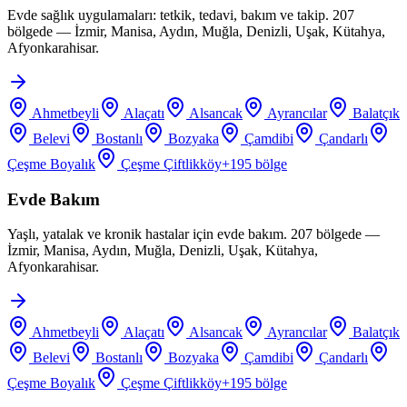
Evde sağlık uygulamaları: tetkik, tedavi, bakım ve takip. 207
bölgede — İzmir, Manisa, Aydın, Muğla, Denizli, Uşak, Kütahya,
Afyonkarahisar.
Ahmetbeyli
Alaçatı
Alsancak
Ayrancılar
Balatçık
Belevi
Bostanlı
Bozyaka
Çamdibi
Çandarlı
Çeşme Boyalık
Çeşme Çiftlikköy
+
195
bölge
Evde Bakım
Yaşlı, yatalak ve kronik hastalar için evde bakım. 207 bölgede —
İzmir, Manisa, Aydın, Muğla, Denizli, Uşak, Kütahya,
Afyonkarahisar.
Ahmetbeyli
Alaçatı
Alsancak
Ayrancılar
Balatçık
Belevi
Bostanlı
Bozyaka
Çamdibi
Çandarlı
Çeşme Boyalık
Çeşme Çiftlikköy
+
195
bölge