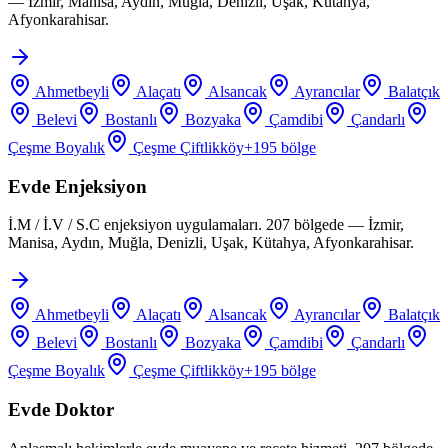
— İzmir, Manisa, Aydın, Muğla, Denizli, Uşak, Kütahya,
Afyonkarahisar.
Ahmetbeyli
Alaçatı
Alsancak
Ayrancılar
Balatçık
Belevi
Bostanlı
Bozyaka
Çamdibi
Çandarlı
Çeşme Boyalık
Çeşme Çiftlikköy
+
195
bölge
Evde Enjeksiyon
İ.M / İ.V / S.C enjeksiyon uygulamaları. 207 bölgede — İzmir,
Manisa, Aydın, Muğla, Denizli, Uşak, Kütahya, Afyonkarahisar.
Ahmetbeyli
Alaçatı
Alsancak
Ayrancılar
Balatçık
Belevi
Bostanlı
Bozyaka
Çamdibi
Çandarlı
Çeşme Boyalık
Çeşme Çiftlikköy
+
195
bölge
Evde Doktor