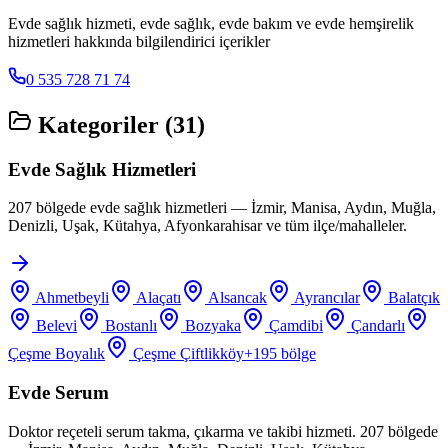
Evde sağlık hizmeti, evde sağlık, evde bakım ve evde hemşirelik
hizmetleri hakkında bilgilendirici içerikler
0 535 728 71 74
Kategoriler (
31
)
Evde Sağlık Hizmetleri
207 bölgede evde sağlık hizmetleri — İzmir, Manisa, Aydın, Muğla,
Denizli, Uşak, Kütahya, Afyonkarahisar ve tüm ilçe/mahalleler.
Ahmetbeyli
Alaçatı
Alsancak
Ayrancılar
Balatçık
Belevi
Bostanlı
Bozyaka
Çamdibi
Çandarlı
Çeşme Boyalık
Çeşme Çiftlikköy
+
195
bölge
Evde Serum
Doktor reçeteli serum takma, çıkarma ve takibi hizmeti. 207 bölgede