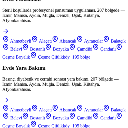
Steril koşullarda profesyonel pansuman uygulaması. 207 bölgede —
İzmir, Manisa, Aydın, Muğla, Denizli, Uşak, Kütahya,
Afyonkarahisar.
Ahmetbeyli
Alaçatı
Alsancak
Ayrancılar
Balatçık
Belevi
Bostanlı
Bozyaka
Çamdibi
Çandarlı
Çeşme Boyalık
Çeşme Çiftlikköy
+
195
bölge
Evde Yara Bakımı
Basınç, diyabetik ve cerrahi sonrası yara bakımı. 207 bölgede —
İzmir, Manisa, Aydın, Muğla, Denizli, Uşak, Kütahya,
Afyonkarahisar.
Ahmetbeyli
Alaçatı
Alsancak
Ayrancılar
Balatçık
Belevi
Bostanlı
Bozyaka
Çamdibi
Çandarlı
Çeşme Boyalık
Çeşme Çiftlikköy
+
195
bölge