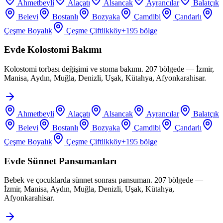
Ahmetbeyli
Alaçatı
Alsancak
Ayrancılar
Balatçık
Belevi
Bostanlı
Bozyaka
Çamdibi
Çandarlı
Çeşme Boyalık
Çeşme Çiftlikköy
+
195
bölge
Evde Kolostomi Bakımı
Kolostomi torbası değişimi ve stoma bakımı. 207 bölgede — İzmir,
Manisa, Aydın, Muğla, Denizli, Uşak, Kütahya, Afyonkarahisar.
Ahmetbeyli
Alaçatı
Alsancak
Ayrancılar
Balatçık
Belevi
Bostanlı
Bozyaka
Çamdibi
Çandarlı
Çeşme Boyalık
Çeşme Çiftlikköy
+
195
bölge
Evde Sünnet Pansumanları
Bebek ve çocuklarda sünnet sonrası pansuman. 207 bölgede —
İzmir, Manisa, Aydın, Muğla, Denizli, Uşak, Kütahya,
Afyonkarahisar.