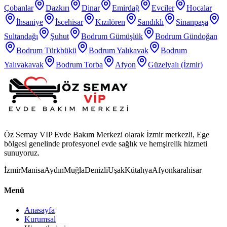
Çobanlar
Dazkırı
Dinar
Emirdağ
Evciler
Hocalar
İhsaniye
İscehisar
Kızılören
Sandıklı
Sinanpaşa
Sultandağı
Şuhut
Bodrum Gümüşlük
Bodrum Gündoğan
Bodrum Türkbükü
Bodrum Yalıkavak
Bodrum
Yalıvakavak
Bodrum Torba
Afyon
Güzelyalı (İzmir)
Öz Semay VIP Evde Bakım Merkezi olarak İzmir merkezli, Ege
bölgesi genelinde profesyonel evde sağlık ve hemşirelik hizmeti
sunuyoruz.
İzmir
Manisa
Aydın
Muğla
Denizli
Uşak
Kütahya
Afyonkarahisar
Menü
Anasayfa
Kurumsal