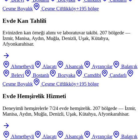
Çeşme Boyalık
Çeşme Çiftlikköy
+
195
bölge
Evde Kan Tahlili
Evinizden kan örneği alımı ve laboratuvar takibi. 207 bölgede —
İzmir, Manisa, Aydın, Muğla, Denizli, Uşak, Kütahya,
Afyonkarahisar.
Ahmetbeyli
Alaçatı
Alsancak
Ayrancılar
Balatçık
Belevi
Bostanlı
Bozyaka
Çamdibi
Çandarlı
Çeşme Boyalık
Çeşme Çiftlikköy
+
195
bölge
Evde Hemşirelik Hizmeti
Deneyimli hemşirelerle 7/24 evde hemşirelik. 207 bölgede — İzmir,
Manisa, Aydın, Muğla, Denizli, Uşak, Kütahya, Afyonkarahisar.
Ahmetbeyli
Alaçatı
Alsancak
Ayrancılar
Balatçık