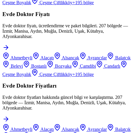
Çeşme Boyalık
Çeşme Çiftlikköy
+
195
bölge
Evde Doktor Fiyatı
Evde doktor fiyatı, ücretlendirme ve paket bilgileri. 207 bölgede —
İzmir, Manisa, Aydın, Muğla, Denizli, Uşak, Kütahya,
Afyonkarahisar.
Ahmetbeyli
Alaçatı
Alsancak
Ayrancılar
Balatçık
Belevi
Bostanlı
Bozyaka
Çamdibi
Çandarlı
Çeşme Boyalık
Çeşme Çiftlikköy
+
195
bölge
Evde Doktor Fiyatları
Evde doktor fiyatları hakkında güncel bilgi ve karşılaştırma. 207
bölgede — İzmir, Manisa, Aydın, Muğla, Denizli, Uşak, Kütahya,
Afyonkarahisar.
Ahmetbeyli
Alaçatı
Alsancak
Ayrancılar
Balatçık