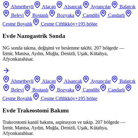
Ahmetbeyli
Alaçatı
Alsancak
Ayrancılar
Balatçık
Belevi
Bostanlı
Bozyaka
Çamdibi
Çandarlı
Çeşme Boyalık
Çeşme Çiftlikköy
+
195
bölge
Evde Nazogastrik Sonda
NG sonda takma, değişimi ve beslenme takibi. 207 bölgede —
İzmir, Manisa, Aydın, Muğla, Denizli, Uşak, Kütahya,
Afyonkarahisar.
Ahmetbeyli
Alaçatı
Alsancak
Ayrancılar
Balatçık
Belevi
Bostanlı
Bozyaka
Çamdibi
Çandarlı
Çeşme Boyalık
Çeşme Çiftlikköy
+
195
bölge
Evde Trakeostomi Bakımı
Trakeostomi kanül bakımı, aspirasyon ve takip. 207 bölgede —
İzmir, Manisa, Aydın, Muğla, Denizli, Uşak, Kütahya,
Afyonkarahisar.