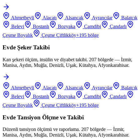
Ahmetbeyli
Alaçatı
Alsancak
Ayrancılar
Balatçık
Belevi
Bostanlı
Bozyaka
Çamdibi
Çandarlı
Çeşme Boyalık
Çeşme Çiftlikköy
+
195
bölge
Evde Şeker Takibi
Kan şekeri ölçüm, insülin ve diyabet takibi. 207 bölgede — İzmir,
Manisa, Aydın, Muğla, Denizli, Uşak, Kütahya, Afyonkarahisar.
Ahmetbeyli
Alaçatı
Alsancak
Ayrancılar
Balatçık
Belevi
Bostanlı
Bozyaka
Çamdibi
Çandarlı
Çeşme Boyalık
Çeşme Çiftlikköy
+
195
bölge
Evde Tansiyon Ölçme ve Takibi
Düzenli tansiyon ölçümü ve raporlama. 207 bölgede — İzmir,
Manisa, Aydın, Muğla, Denizli, Uşak, Kütahya, Afyonkarahisar.