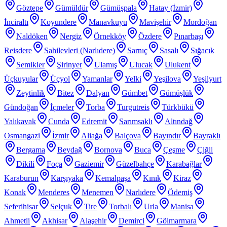
Göztepe
Gümüldür
Gümüşpala
Hatay (İzmir)
İnciraltı
Koyundere
Manavkuyu
Mavişehir
Mordoğan
Naldöken
Nergiz
Örnekköy
Özdere
Pınarbaşı
Reisdere
Sahilevleri (Narlıdere)
Sarnıç
Sasalı
Sığacık
Semikler
Şirinyer
Ulamış
Ulucak
Ulukent
Üçkuyular
Üçyol
Yamanlar
Yelki
Yeşilova
Yeşilyurt
Zeytinlik
Bitez
Dalyan
Gümbet
Gümüşlük
Gündoğan
İçmeler
Torba
Turgutreis
Türkbükü
Yalıkavak
Cunda
Edremit
Sarımsaklı
Altındağ
Osmangazi
İzmir
Aliağa
Balçova
Bayındır
Bayraklı
Bergama
Beydağ
Bornova
Buca
Çeşme
Çiğli
Dikili
Foça
Gaziemir
Güzelbahçe
Karabağlar
Karaburun
Karşıyaka
Kemalpaşa
Kınık
Kiraz
Konak
Menderes
Menemen
Narlıdere
Ödemiş
Seferihisar
Selçuk
Tire
Torbalı
Urla
Manisa
Ahmetli
Akhisar
Alaşehir
Demirci
Gölmarmara