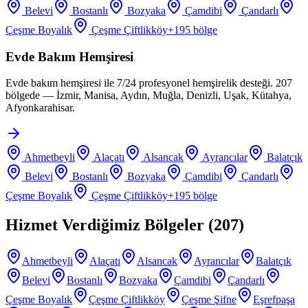
Belevi
Bostanlı
Bozyaka
Çamdibi
Çandarlı
Çeşme Boyalık
Çeşme Çiftlikköy
+
195
bölge
Evde Bakım Hemşiresi
Evde bakım hemşiresi ile 7/24 profesyonel hemşirelik desteği. 207
bölgede — İzmir, Manisa, Aydın, Muğla, Denizli, Uşak, Kütahya,
Afyonkarahisar.
Ahmetbeyli
Alaçatı
Alsancak
Ayrancılar
Balatçık
Belevi
Bostanlı
Bozyaka
Çamdibi
Çandarlı
Çeşme Boyalık
Çeşme Çiftlikköy
+
195
bölge
Hizmet Verdiğimiz Bölgeler (
207
)
Ahmetbeyli
Alaçatı
Alsancak
Ayrancılar
Balatçık
Belevi
Bostanlı
Bozyaka
Çamdibi
Çandarlı
Çeşme Boyalık
Çeşme Çiftlikköy
Çeşme Şifne
Eşrefpaşa