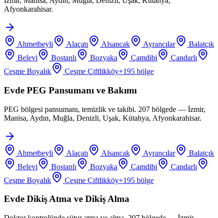
İzmir, Manisa, Aydın, Muğla, Denizli, Uşak, Kütahya,
Afyonkarahisar.
Ahmetbeyli
Alaçatı
Alsancak
Ayrancılar
Balatçık
Belevi
Bostanlı
Bozyaka
Çamdibi
Çandarlı
Çeşme Boyalık
Çeşme Çiftlikköy
+
195
bölge
Evde PEG Pansumanı ve Bakımı
PEG bölgesi pansumanı, temizlik ve takibi. 207 bölgede — İzmir,
Manisa, Aydın, Muğla, Denizli, Uşak, Kütahya, Afyonkarahisar.
Ahmetbeyli
Alaçatı
Alsancak
Ayrancılar
Balatçık
Belevi
Bostanlı
Bozyaka
Çamdibi
Çandarlı
Çeşme Boyalık
Çeşme Çiftlikköy
+
195
bölge
Evde Dikiş Atma ve Dikiş Alma
Doktor kontrolünde sütur atma ve alma. 207 bölgede — İzmir,