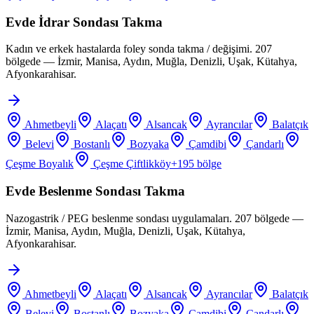
Evde İdrar Sondası Takma
Kadın ve erkek hastalarda foley sonda takma / değişimi. 207
bölgede — İzmir, Manisa, Aydın, Muğla, Denizli, Uşak, Kütahya,
Afyonkarahisar.
Ahmetbeyli
Alaçatı
Alsancak
Ayrancılar
Balatçık
Belevi
Bostanlı
Bozyaka
Çamdibi
Çandarlı
Çeşme Boyalık
Çeşme Çiftlikköy
+
195
bölge
Evde Beslenme Sondası Takma
Nazogastrik / PEG beslenme sondası uygulamaları. 207 bölgede —
İzmir, Manisa, Aydın, Muğla, Denizli, Uşak, Kütahya,
Afyonkarahisar.
Ahmetbeyli
Alaçatı
Alsancak
Ayrancılar
Balatçık
Belevi
Bostanlı
Bozyaka
Çamdibi
Çandarlı