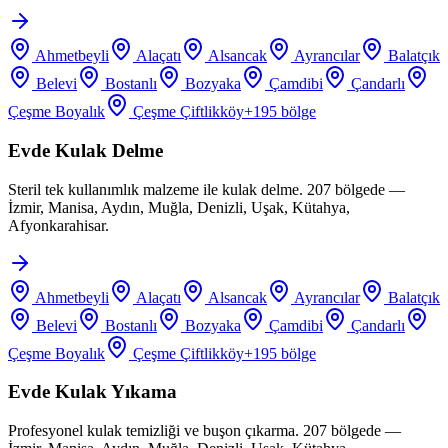
Ahmetbeyli
Alaçatı
Alsancak
Ayrancılar
Balatçık
Belevi
Bostanlı
Bozyaka
Çamdibi
Çandarlı
Çeşme Boyalık
Çeşme Çiftlikköy
+
195
bölge
Evde Kulak Delme
Steril tek kullanımlık malzeme ile kulak delme. 207 bölgede —
İzmir, Manisa, Aydın, Muğla, Denizli, Uşak, Kütahya,
Afyonkarahisar.
Ahmetbeyli
Alaçatı
Alsancak
Ayrancılar
Balatçık
Belevi
Bostanlı
Bozyaka
Çamdibi
Çandarlı
Çeşme Boyalık
Çeşme Çiftlikköy
+
195
bölge
Evde Kulak Yıkama
Profesyonel kulak temizliği ve buşon çıkarma. 207 bölgede —