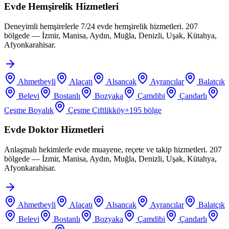
Evde Hemşirelik Hizmetleri
Deneyimli hemşirelerle 7/24 evde hemşirelik hizmetleri. 207
bölgede — İzmir, Manisa, Aydın, Muğla, Denizli, Uşak, Kütahya,
Afyonkarahisar.
Ahmetbeyli
Alaçatı
Alsancak
Ayrancılar
Balatçık
Belevi
Bostanlı
Bozyaka
Çamdibi
Çandarlı
Çeşme Boyalık
Çeşme Çiftlikköy
+
195
bölge
Evde Doktor Hizmetleri
Anlaşmalı hekimlerle evde muayene, reçete ve takip hizmetleri. 207
bölgede — İzmir, Manisa, Aydın, Muğla, Denizli, Uşak, Kütahya,
Afyonkarahisar.
Ahmetbeyli
Alaçatı
Alsancak
Ayrancılar
Balatçık
Belevi
Bostanlı
Bozyaka
Çamdibi
Çandarlı