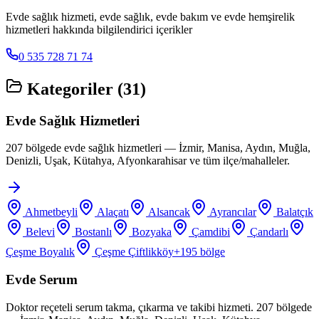
Evde sağlık hizmeti, evde sağlık, evde bakım ve evde hemşirelik
hizmetleri hakkında bilgilendirici içerikler
0 535 728 71 74
Kategoriler (
31
)
Evde Sağlık Hizmetleri
207 bölgede evde sağlık hizmetleri — İzmir, Manisa, Aydın, Muğla,
Denizli, Uşak, Kütahya, Afyonkarahisar ve tüm ilçe/mahalleler.
Ahmetbeyli
Alaçatı
Alsancak
Ayrancılar
Balatçık
Belevi
Bostanlı
Bozyaka
Çamdibi
Çandarlı
Çeşme Boyalık
Çeşme Çiftlikköy
+
195
bölge
Evde Serum
Doktor reçeteli serum takma, çıkarma ve takibi hizmeti. 207 bölgede