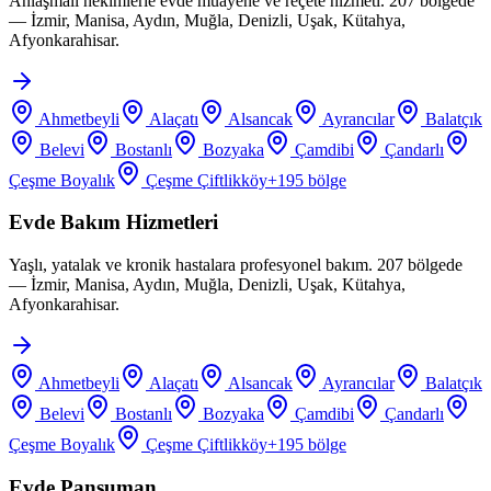
Anlaşmalı hekimlerle evde muayene ve reçete hizmeti. 207 bölgede
— İzmir, Manisa, Aydın, Muğla, Denizli, Uşak, Kütahya,
Afyonkarahisar.
Ahmetbeyli
Alaçatı
Alsancak
Ayrancılar
Balatçık
Belevi
Bostanlı
Bozyaka
Çamdibi
Çandarlı
Çeşme Boyalık
Çeşme Çiftlikköy
+
195
bölge
Evde Bakım Hizmetleri
Yaşlı, yatalak ve kronik hastalara profesyonel bakım. 207 bölgede
— İzmir, Manisa, Aydın, Muğla, Denizli, Uşak, Kütahya,
Afyonkarahisar.
Ahmetbeyli
Alaçatı
Alsancak
Ayrancılar
Balatçık
Belevi
Bostanlı
Bozyaka
Çamdibi
Çandarlı
Çeşme Boyalık
Çeşme Çiftlikköy
+
195
bölge
Evde Pansuman