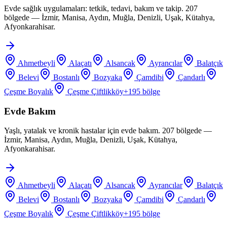
Evde sağlık uygulamaları: tetkik, tedavi, bakım ve takip. 207
bölgede — İzmir, Manisa, Aydın, Muğla, Denizli, Uşak, Kütahya,
Afyonkarahisar.
Ahmetbeyli
Alaçatı
Alsancak
Ayrancılar
Balatçık
Belevi
Bostanlı
Bozyaka
Çamdibi
Çandarlı
Çeşme Boyalık
Çeşme Çiftlikköy
+
195
bölge
Evde Bakım
Yaşlı, yatalak ve kronik hastalar için evde bakım. 207 bölgede —
İzmir, Manisa, Aydın, Muğla, Denizli, Uşak, Kütahya,
Afyonkarahisar.
Ahmetbeyli
Alaçatı
Alsancak
Ayrancılar
Balatçık
Belevi
Bostanlı
Bozyaka
Çamdibi
Çandarlı
Çeşme Boyalık
Çeşme Çiftlikköy
+
195
bölge