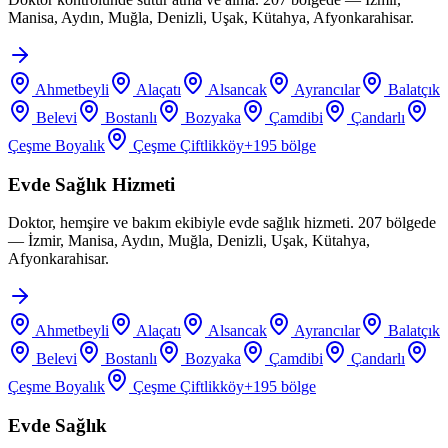
Manisa, Aydın, Muğla, Denizli, Uşak, Kütahya, Afyonkarahisar.
Ahmetbeyli
Alaçatı
Alsancak
Ayrancılar
Balatçık
Belevi
Bostanlı
Bozyaka
Çamdibi
Çandarlı
Çeşme Boyalık
Çeşme Çiftlikköy
+
195
bölge
Evde Sağlık Hizmeti
Doktor, hemşire ve bakım ekibiyle evde sağlık hizmeti. 207 bölgede
— İzmir, Manisa, Aydın, Muğla, Denizli, Uşak, Kütahya,
Afyonkarahisar.
Ahmetbeyli
Alaçatı
Alsancak
Ayrancılar
Balatçık
Belevi
Bostanlı
Bozyaka
Çamdibi
Çandarlı
Çeşme Boyalık
Çeşme Çiftlikköy
+
195
bölge
Evde Sağlık