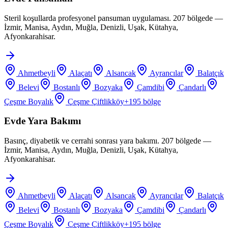
Steril koşullarda profesyonel pansuman uygulaması. 207 bölgede —
İzmir, Manisa, Aydın, Muğla, Denizli, Uşak, Kütahya,
Afyonkarahisar.
Ahmetbeyli
Alaçatı
Alsancak
Ayrancılar
Balatçık
Belevi
Bostanlı
Bozyaka
Çamdibi
Çandarlı
Çeşme Boyalık
Çeşme Çiftlikköy
+
195
bölge
Evde Yara Bakımı
Basınç, diyabetik ve cerrahi sonrası yara bakımı. 207 bölgede —
İzmir, Manisa, Aydın, Muğla, Denizli, Uşak, Kütahya,
Afyonkarahisar.
Ahmetbeyli
Alaçatı
Alsancak
Ayrancılar
Balatçık
Belevi
Bostanlı
Bozyaka
Çamdibi
Çandarlı
Çeşme Boyalık
Çeşme Çiftlikköy
+
195
bölge