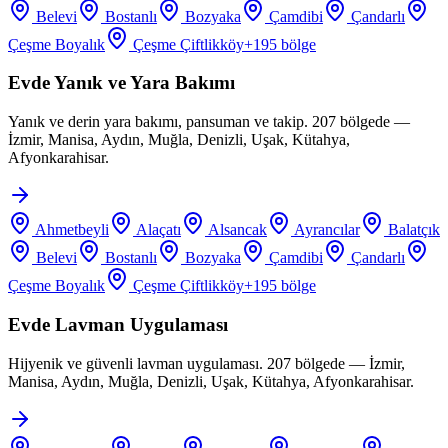
Belevi
Bostanlı
Bozyaka
Çamdibi
Çandarlı
Çeşme Boyalık
Çeşme Çiftlikköy
+
195
bölge
Evde Yanık ve Yara Bakımı
Yanık ve derin yara bakımı, pansuman ve takip. 207 bölgede —
İzmir, Manisa, Aydın, Muğla, Denizli, Uşak, Kütahya,
Afyonkarahisar.
Ahmetbeyli
Alaçatı
Alsancak
Ayrancılar
Balatçık
Belevi
Bostanlı
Bozyaka
Çamdibi
Çandarlı
Çeşme Boyalık
Çeşme Çiftlikköy
+
195
bölge
Evde Lavman Uygulaması
Hijyenik ve güvenli lavman uygulaması. 207 bölgede — İzmir,
Manisa, Aydın, Muğla, Denizli, Uşak, Kütahya, Afyonkarahisar.