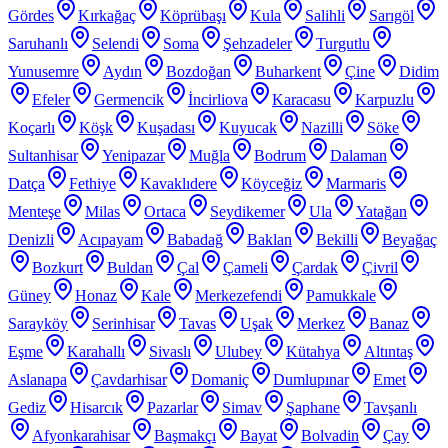
Gördes
Kırkağaç
Köprübaşı
Kula
Salihli
Sarıgöl
Saruhanlı
Selendi
Soma
Şehzadeler
Turgutlu
Yunusemre
Aydın
Bozdoğan
Buharkent
Çine
Didim
Efeler
Germencik
İncirliova
Karacasu
Karpuzlu
Koçarlı
Köşk
Kuşadası
Kuyucak
Nazilli
Söke
Sultanhisar
Yenipazar
Muğla
Bodrum
Dalaman
Datça
Fethiye
Kavaklıdere
Köyceğiz
Marmaris
Menteşe
Milas
Ortaca
Seydikemer
Ula
Yatağan
Denizli
Acıpayam
Babadağ
Baklan
Bekilli
Beyağaç
Bozkurt
Buldan
Çal
Çameli
Çardak
Çivril
Güney
Honaz
Kale
Merkezefendi
Pamukkale
Sarayköy
Serinhisar
Tavas
Uşak
Merkez
Banaz
Eşme
Karahallı
Sivaslı
Ulubey
Kütahya
Altıntaş
Aslanapa
Çavdarhisar
Domaniç
Dumlupınar
Emet
Gediz
Hisarcık
Pazarlar
Simav
Şaphane
Tavşanlı
Afyonkarahisar
Başmakçı
Bayat
Bolvadin
Çay