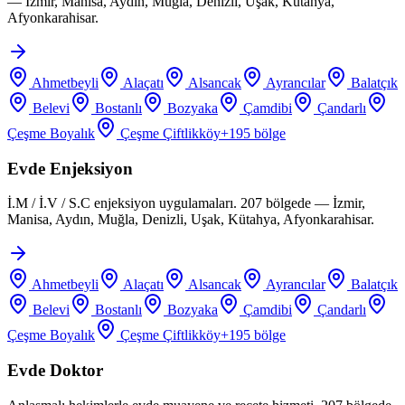
— İzmir, Manisa, Aydın, Muğla, Denizli, Uşak, Kütahya,
Afyonkarahisar.
Ahmetbeyli
Alaçatı
Alsancak
Ayrancılar
Balatçık
Belevi
Bostanlı
Bozyaka
Çamdibi
Çandarlı
Çeşme Boyalık
Çeşme Çiftlikköy
+
195
bölge
Evde Enjeksiyon
İ.M / İ.V / S.C enjeksiyon uygulamaları. 207 bölgede — İzmir,
Manisa, Aydın, Muğla, Denizli, Uşak, Kütahya, Afyonkarahisar.
Ahmetbeyli
Alaçatı
Alsancak
Ayrancılar
Balatçık
Belevi
Bostanlı
Bozyaka
Çamdibi
Çandarlı
Çeşme Boyalık
Çeşme Çiftlikköy
+
195
bölge
Evde Doktor