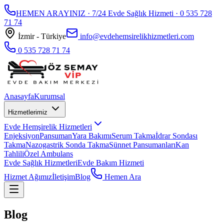
HEMEN ARAYINIZ · 7/24 Evde Sağlık Hizmeti ·
0 535 728
71 74
İzmir - Türkiye
info@evdehemsirelikhizmetleri.com
0 535 728 71 74
Anasayfa
Kurumsal
Hizmetlerimiz
Evde Hemşirelik Hizmetleri
Enjeksiyon
Pansuman
Yara Bakımı
Serum Takma
İdrar Sondası
Takma
Nazogastrik Sonda Takma
Sünnet Pansumanları
Kan
Tahlili
Özel Ambulans
Evde Sağlık Hizmetleri
Evde Bakım Hizmeti
Hizmet Ağımız
İletişim
Blog
Hemen Ara
Blog