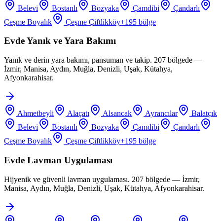
Belevi
Bostanlı
Bozyaka
Çamdibi
Çandarlı
Çeşme Boyalık
Çeşme Çiftlikköy
+
195
bölge
Evde Yanık ve Yara Bakımı
Yanık ve derin yara bakımı, pansuman ve takip. 207 bölgede —
İzmir, Manisa, Aydın, Muğla, Denizli, Uşak, Kütahya,
Afyonkarahisar.
Ahmetbeyli
Alaçatı
Alsancak
Ayrancılar
Balatçık
Belevi
Bostanlı
Bozyaka
Çamdibi
Çandarlı
Çeşme Boyalık
Çeşme Çiftlikköy
+
195
bölge
Evde Lavman Uygulaması
Hijyenik ve güvenli lavman uygulaması. 207 bölgede — İzmir,
Manisa, Aydın, Muğla, Denizli, Uşak, Kütahya, Afyonkarahisar.