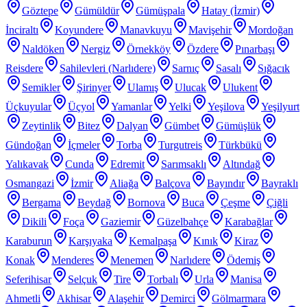
Göztepe
Gümüldür
Gümüşpala
Hatay (İzmir)
İnciraltı
Koyundere
Manavkuyu
Mavişehir
Mordoğan
Naldöken
Nergiz
Örnekköy
Özdere
Pınarbaşı
Reisdere
Sahilevleri (Narlıdere)
Sarnıç
Sasalı
Sığacık
Semikler
Şirinyer
Ulamış
Ulucak
Ulukent
Üçkuyular
Üçyol
Yamanlar
Yelki
Yeşilova
Yeşilyurt
Zeytinlik
Bitez
Dalyan
Gümbet
Gümüşlük
Gündoğan
İçmeler
Torba
Turgutreis
Türkbükü
Yalıkavak
Cunda
Edremit
Sarımsaklı
Altındağ
Osmangazi
İzmir
Aliağa
Balçova
Bayındır
Bayraklı
Bergama
Beydağ
Bornova
Buca
Çeşme
Çiğli
Dikili
Foça
Gaziemir
Güzelbahçe
Karabağlar
Karaburun
Karşıyaka
Kemalpaşa
Kınık
Kiraz
Konak
Menderes
Menemen
Narlıdere
Ödemiş
Seferihisar
Selçuk
Tire
Torbalı
Urla
Manisa
Ahmetli
Akhisar
Alaşehir
Demirci
Gölmarmara