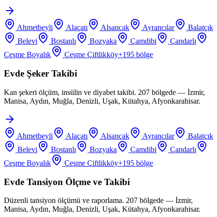
Ahmetbeyli
Alaçatı
Alsancak
Ayrancılar
Balatçık
Belevi
Bostanlı
Bozyaka
Çamdibi
Çandarlı
Çeşme Boyalık
Çeşme Çiftlikköy
+
195
bölge
Evde Şeker Takibi
Kan şekeri ölçüm, insülin ve diyabet takibi. 207 bölgede — İzmir,
Manisa, Aydın, Muğla, Denizli, Uşak, Kütahya, Afyonkarahisar.
Ahmetbeyli
Alaçatı
Alsancak
Ayrancılar
Balatçık
Belevi
Bostanlı
Bozyaka
Çamdibi
Çandarlı
Çeşme Boyalık
Çeşme Çiftlikköy
+
195
bölge
Evde Tansiyon Ölçme ve Takibi
Düzenli tansiyon ölçümü ve raporlama. 207 bölgede — İzmir,
Manisa, Aydın, Muğla, Denizli, Uşak, Kütahya, Afyonkarahisar.