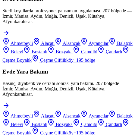
Steril koşullarda profesyonel pansuman uygulaması. 207 bölgede —
İzmir, Manisa, Aydın, Muğla, Denizli, Uşak, Kütahya,
Afyonkarahisar.
Ahmetbeyli
Alaçatı
Alsancak
Ayrancılar
Balatçık
Belevi
Bostanlı
Bozyaka
Çamdibi
Çandarlı
Çeşme Boyalık
Çeşme Çiftlikköy
+
195
bölge
Evde Yara Bakımı
Basınç, diyabetik ve cerrahi sonrası yara bakımı. 207 bölgede —
İzmir, Manisa, Aydın, Muğla, Denizli, Uşak, Kütahya,
Afyonkarahisar.
Ahmetbeyli
Alaçatı
Alsancak
Ayrancılar
Balatçık
Belevi
Bostanlı
Bozyaka
Çamdibi
Çandarlı
Çeşme Boyalık
Çeşme Çiftlikköy
+
195
bölge