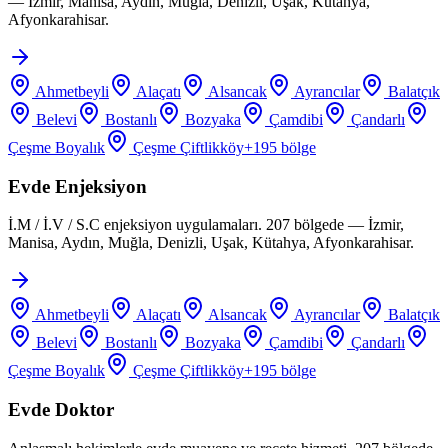
— İzmir, Manisa, Aydın, Muğla, Denizli, Uşak, Kütahya,
Afyonkarahisar.
Ahmetbeyli
Alaçatı
Alsancak
Ayrancılar
Balatçık
Belevi
Bostanlı
Bozyaka
Çamdibi
Çandarlı
Çeşme Boyalık
Çeşme Çiftlikköy
+
195
bölge
Evde Enjeksiyon
İ.M / İ.V / S.C enjeksiyon uygulamaları. 207 bölgede — İzmir,
Manisa, Aydın, Muğla, Denizli, Uşak, Kütahya, Afyonkarahisar.
Ahmetbeyli
Alaçatı
Alsancak
Ayrancılar
Balatçık
Belevi
Bostanlı
Bozyaka
Çamdibi
Çandarlı
Çeşme Boyalık
Çeşme Çiftlikköy
+
195
bölge
Evde Doktor