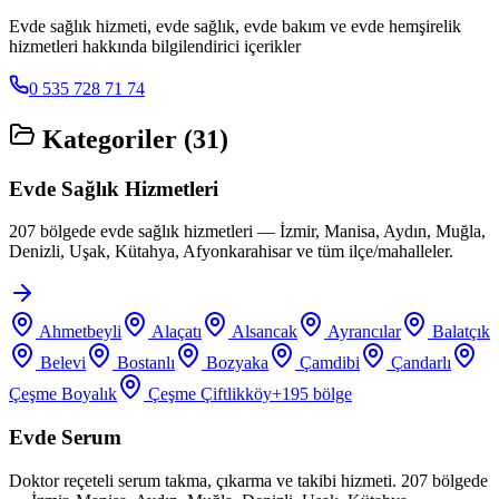
Evde sağlık hizmeti, evde sağlık, evde bakım ve evde hemşirelik
hizmetleri hakkında bilgilendirici içerikler
0 535 728 71 74
Kategoriler (
31
)
Evde Sağlık Hizmetleri
207 bölgede evde sağlık hizmetleri — İzmir, Manisa, Aydın, Muğla,
Denizli, Uşak, Kütahya, Afyonkarahisar ve tüm ilçe/mahalleler.
Ahmetbeyli
Alaçatı
Alsancak
Ayrancılar
Balatçık
Belevi
Bostanlı
Bozyaka
Çamdibi
Çandarlı
Çeşme Boyalık
Çeşme Çiftlikköy
+
195
bölge
Evde Serum
Doktor reçeteli serum takma, çıkarma ve takibi hizmeti. 207 bölgede