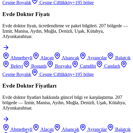
Çeşme Boyalık
Çeşme Çiftlikköy
+
195
bölge
Evde Doktor Fiyatı
Evde doktor fiyatı, ücretlendirme ve paket bilgileri. 207 bölgede —
İzmir, Manisa, Aydın, Muğla, Denizli, Uşak, Kütahya,
Afyonkarahisar.
Ahmetbeyli
Alaçatı
Alsancak
Ayrancılar
Balatçık
Belevi
Bostanlı
Bozyaka
Çamdibi
Çandarlı
Çeşme Boyalık
Çeşme Çiftlikköy
+
195
bölge
Evde Doktor Fiyatları
Evde doktor fiyatları hakkında güncel bilgi ve karşılaştırma. 207
bölgede — İzmir, Manisa, Aydın, Muğla, Denizli, Uşak, Kütahya,
Afyonkarahisar.
Ahmetbeyli
Alaçatı
Alsancak
Ayrancılar
Balatçık