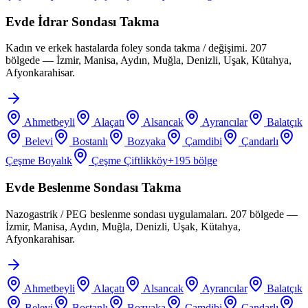
Evde İdrar Sondası Takma
Kadın ve erkek hastalarda foley sonda takma / değişimi. 207
bölgede — İzmir, Manisa, Aydın, Muğla, Denizli, Uşak, Kütahya,
Afyonkarahisar.
Ahmetbeyli
Alaçatı
Alsancak
Ayrancılar
Balatçık
Belevi
Bostanlı
Bozyaka
Çamdibi
Çandarlı
Çeşme Boyalık
Çeşme Çiftlikköy
+
195
bölge
Evde Beslenme Sondası Takma
Nazogastrik / PEG beslenme sondası uygulamaları. 207 bölgede —
İzmir, Manisa, Aydın, Muğla, Denizli, Uşak, Kütahya,
Afyonkarahisar.
Ahmetbeyli
Alaçatı
Alsancak
Ayrancılar
Balatçık
Belevi
Bostanlı
Bozyaka
Çamdibi
Çandarlı