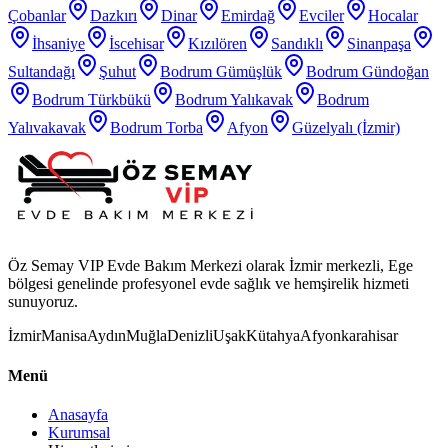
Çobanlar
Dazkırı
Dinar
Emirdağ
Evciler
Hocalar
İhsaniye
İscehisar
Kızılören
Sandıklı
Sinanpaşa
Sultandağı
Şuhut
Bodrum Gümüşlük
Bodrum Gündoğan
Bodrum Türkbükü
Bodrum Yalıkavak
Bodrum
Yalıvakavak
Bodrum Torba
Afyon
Güzelyalı (İzmir)
Öz Semay VIP Evde Bakım Merkezi olarak İzmir merkezli, Ege
bölgesi genelinde profesyonel evde sağlık ve hemşirelik hizmeti
sunuyoruz.
İzmir
Manisa
Aydın
Muğla
Denizli
Uşak
Kütahya
Afyonkarahisar
Menü
Anasayfa
Kurumsal