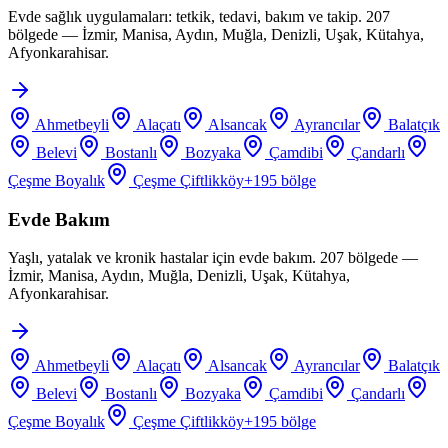
Evde sağlık uygulamaları: tetkik, tedavi, bakım ve takip. 207
bölgede — İzmir, Manisa, Aydın, Muğla, Denizli, Uşak, Kütahya,
Afyonkarahisar.
Ahmetbeyli
Alaçatı
Alsancak
Ayrancılar
Balatçık
Belevi
Bostanlı
Bozyaka
Çamdibi
Çandarlı
Çeşme Boyalık
Çeşme Çiftlikköy
+
195
bölge
Evde Bakım
Yaşlı, yatalak ve kronik hastalar için evde bakım. 207 bölgede —
İzmir, Manisa, Aydın, Muğla, Denizli, Uşak, Kütahya,
Afyonkarahisar.
Ahmetbeyli
Alaçatı
Alsancak
Ayrancılar
Balatçık
Belevi
Bostanlı
Bozyaka
Çamdibi
Çandarlı
Çeşme Boyalık
Çeşme Çiftlikköy
+
195
bölge