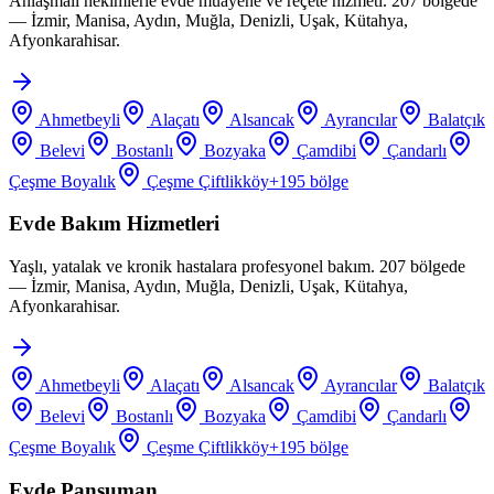
Anlaşmalı hekimlerle evde muayene ve reçete hizmeti. 207 bölgede
— İzmir, Manisa, Aydın, Muğla, Denizli, Uşak, Kütahya,
Afyonkarahisar.
Ahmetbeyli
Alaçatı
Alsancak
Ayrancılar
Balatçık
Belevi
Bostanlı
Bozyaka
Çamdibi
Çandarlı
Çeşme Boyalık
Çeşme Çiftlikköy
+
195
bölge
Evde Bakım Hizmetleri
Yaşlı, yatalak ve kronik hastalara profesyonel bakım. 207 bölgede
— İzmir, Manisa, Aydın, Muğla, Denizli, Uşak, Kütahya,
Afyonkarahisar.
Ahmetbeyli
Alaçatı
Alsancak
Ayrancılar
Balatçık
Belevi
Bostanlı
Bozyaka
Çamdibi
Çandarlı
Çeşme Boyalık
Çeşme Çiftlikköy
+
195
bölge
Evde Pansuman