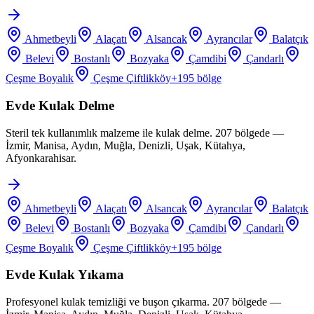
Ahmetbeyli
Alaçatı
Alsancak
Ayrancılar
Balatçık
Belevi
Bostanlı
Bozyaka
Çamdibi
Çandarlı
Çeşme Boyalık
Çeşme Çiftlikköy
+
195
bölge
Evde Kulak Delme
Steril tek kullanımlık malzeme ile kulak delme. 207 bölgede —
İzmir, Manisa, Aydın, Muğla, Denizli, Uşak, Kütahya,
Afyonkarahisar.
Ahmetbeyli
Alaçatı
Alsancak
Ayrancılar
Balatçık
Belevi
Bostanlı
Bozyaka
Çamdibi
Çandarlı
Çeşme Boyalık
Çeşme Çiftlikköy
+
195
bölge
Evde Kulak Yıkama
Profesyonel kulak temizliği ve buşon çıkarma. 207 bölgede —