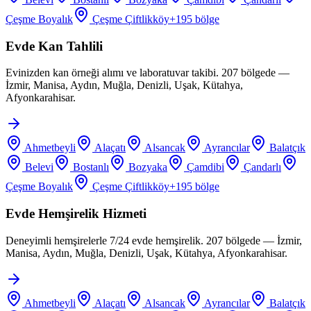
Çeşme Boyalık
Çeşme Çiftlikköy
+
195
bölge
Evde Kan Tahlili
Evinizden kan örneği alımı ve laboratuvar takibi. 207 bölgede —
İzmir, Manisa, Aydın, Muğla, Denizli, Uşak, Kütahya,
Afyonkarahisar.
Ahmetbeyli
Alaçatı
Alsancak
Ayrancılar
Balatçık
Belevi
Bostanlı
Bozyaka
Çamdibi
Çandarlı
Çeşme Boyalık
Çeşme Çiftlikköy
+
195
bölge
Evde Hemşirelik Hizmeti
Deneyimli hemşirelerle 7/24 evde hemşirelik. 207 bölgede — İzmir,
Manisa, Aydın, Muğla, Denizli, Uşak, Kütahya, Afyonkarahisar.
Ahmetbeyli
Alaçatı
Alsancak
Ayrancılar
Balatçık