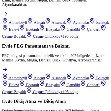
İzmir, Manisa, Aydın, Muğla, Denizli, Uşak, Kütahya,
Afyonkarahisar.
Ahmetbeyli
Alaçatı
Alsancak
Ayrancılar
Balatçık
Belevi
Bostanlı
Bozyaka
Çamdibi
Çandarlı
Çeşme Boyalık
Çeşme Çiftlikköy
+
195
bölge
Evde PEG Pansumanı ve Bakımı
PEG bölgesi pansumanı, temizlik ve takibi. 207 bölgede — İzmir,
Manisa, Aydın, Muğla, Denizli, Uşak, Kütahya, Afyonkarahisar.
Ahmetbeyli
Alaçatı
Alsancak
Ayrancılar
Balatçık
Belevi
Bostanlı
Bozyaka
Çamdibi
Çandarlı
Çeşme Boyalık
Çeşme Çiftlikköy
+
195
bölge
Evde Dikiş Atma ve Dikiş Alma
Doktor kontrolünde sütur atma ve alma. 207 bölgede — İzmir,