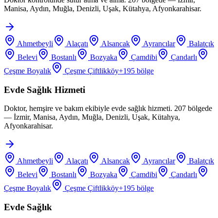
Manisa, Aydın, Muğla, Denizli, Uşak, Kütahya, Afyonkarahisar.
Ahmetbeyli
Alaçatı
Alsancak
Ayrancılar
Balatçık
Belevi
Bostanlı
Bozyaka
Çamdibi
Çandarlı
Çeşme Boyalık
Çeşme Çiftlikköy
+
195
bölge
Evde Sağlık Hizmeti
Doktor, hemşire ve bakım ekibiyle evde sağlık hizmeti. 207 bölgede
— İzmir, Manisa, Aydın, Muğla, Denizli, Uşak, Kütahya,
Afyonkarahisar.
Ahmetbeyli
Alaçatı
Alsancak
Ayrancılar
Balatçık
Belevi
Bostanlı
Bozyaka
Çamdibi
Çandarlı
Çeşme Boyalık
Çeşme Çiftlikköy
+
195
bölge
Evde Sağlık