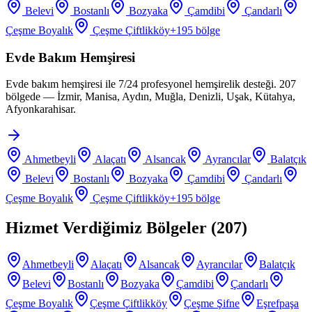
Belevi
Bostanlı
Bozyaka
Çamdibi
Çandarlı
Çeşme Boyalık
Çeşme Çiftlikköy
+
195
bölge
Evde Bakım Hemşiresi
Evde bakım hemşiresi ile 7/24 profesyonel hemşirelik desteği. 207
bölgede — İzmir, Manisa, Aydın, Muğla, Denizli, Uşak, Kütahya,
Afyonkarahisar.
Ahmetbeyli
Alaçatı
Alsancak
Ayrancılar
Balatçık
Belevi
Bostanlı
Bozyaka
Çamdibi
Çandarlı
Çeşme Boyalık
Çeşme Çiftlikköy
+
195
bölge
Hizmet Verdiğimiz Bölgeler (
207
)
Ahmetbeyli
Alaçatı
Alsancak
Ayrancılar
Balatçık
Belevi
Bostanlı
Bozyaka
Çamdibi
Çandarlı
Çeşme Boyalık
Çeşme Çiftlikköy
Çeşme Şifne
Eşrefpaşa