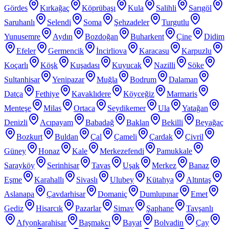
Gördes
Kırkağaç
Köprübaşı
Kula
Salihli
Sarıgöl
Saruhanlı
Selendi
Soma
Şehzadeler
Turgutlu
Yunusemre
Aydın
Bozdoğan
Buharkent
Çine
Didim
Efeler
Germencik
İncirliova
Karacasu
Karpuzlu
Koçarlı
Köşk
Kuşadası
Kuyucak
Nazilli
Söke
Sultanhisar
Yenipazar
Muğla
Bodrum
Dalaman
Datça
Fethiye
Kavaklıdere
Köyceğiz
Marmaris
Menteşe
Milas
Ortaca
Seydikemer
Ula
Yatağan
Denizli
Acıpayam
Babadağ
Baklan
Bekilli
Beyağaç
Bozkurt
Buldan
Çal
Çameli
Çardak
Çivril
Güney
Honaz
Kale
Merkezefendi
Pamukkale
Sarayköy
Serinhisar
Tavas
Uşak
Merkez
Banaz
Eşme
Karahallı
Sivaslı
Ulubey
Kütahya
Altıntaş
Aslanapa
Çavdarhisar
Domaniç
Dumlupınar
Emet
Gediz
Hisarcık
Pazarlar
Simav
Şaphane
Tavşanlı
Afyonkarahisar
Başmakçı
Bayat
Bolvadin
Çay