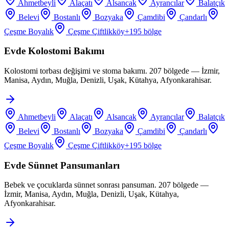
Ahmetbeyli
Alaçatı
Alsancak
Ayrancılar
Balatçık
Belevi
Bostanlı
Bozyaka
Çamdibi
Çandarlı
Çeşme Boyalık
Çeşme Çiftlikköy
+
195
bölge
Evde Kolostomi Bakımı
Kolostomi torbası değişimi ve stoma bakımı. 207 bölgede — İzmir,
Manisa, Aydın, Muğla, Denizli, Uşak, Kütahya, Afyonkarahisar.
Ahmetbeyli
Alaçatı
Alsancak
Ayrancılar
Balatçık
Belevi
Bostanlı
Bozyaka
Çamdibi
Çandarlı
Çeşme Boyalık
Çeşme Çiftlikköy
+
195
bölge
Evde Sünnet Pansumanları
Bebek ve çocuklarda sünnet sonrası pansuman. 207 bölgede —
İzmir, Manisa, Aydın, Muğla, Denizli, Uşak, Kütahya,
Afyonkarahisar.