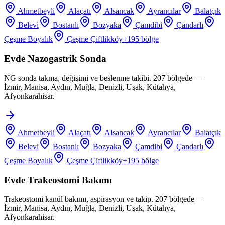
Ahmetbeyli
Alaçatı
Alsancak
Ayrancılar
Balatçık
Belevi
Bostanlı
Bozyaka
Çamdibi
Çandarlı
Çeşme Boyalık
Çeşme Çiftlikköy
+
195
bölge
Evde Nazogastrik Sonda
NG sonda takma, değişimi ve beslenme takibi. 207 bölgede —
İzmir, Manisa, Aydın, Muğla, Denizli, Uşak, Kütahya,
Afyonkarahisar.
Ahmetbeyli
Alaçatı
Alsancak
Ayrancılar
Balatçık
Belevi
Bostanlı
Bozyaka
Çamdibi
Çandarlı
Çeşme Boyalık
Çeşme Çiftlikköy
+
195
bölge
Evde Trakeostomi Bakımı
Trakeostomi kanül bakımı, aspirasyon ve takip. 207 bölgede —
İzmir, Manisa, Aydın, Muğla, Denizli, Uşak, Kütahya,
Afyonkarahisar.