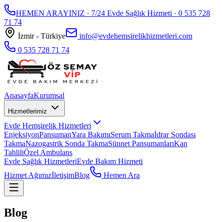
HEMEN ARAYINIZ · 7/24 Evde Sağlık Hizmeti ·
0 535 728
71 74
İzmir - Türkiye
info@evdehemsirelikhizmetleri.com
0 535 728 71 74
Anasayfa
Kurumsal
Hizmetlerimiz
Evde Hemşirelik Hizmetleri
Enjeksiyon
Pansuman
Yara Bakımı
Serum Takma
İdrar Sondası
Takma
Nazogastrik Sonda Takma
Sünnet Pansumanları
Kan
Tahlili
Özel Ambulans
Evde Sağlık Hizmetleri
Evde Bakım Hizmeti
Hizmet Ağımız
İletişim
Blog
Hemen Ara
Blog