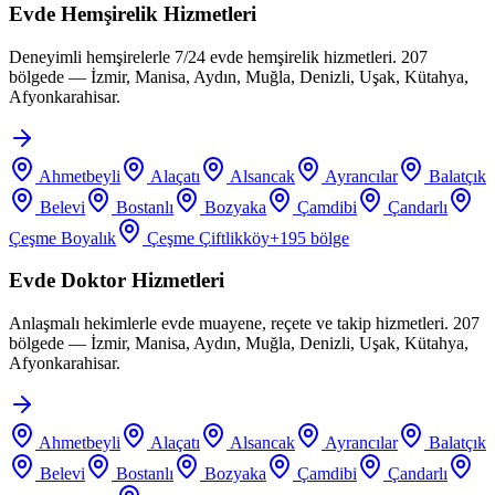
Evde Hemşirelik Hizmetleri
Deneyimli hemşirelerle 7/24 evde hemşirelik hizmetleri. 207
bölgede — İzmir, Manisa, Aydın, Muğla, Denizli, Uşak, Kütahya,
Afyonkarahisar.
Ahmetbeyli
Alaçatı
Alsancak
Ayrancılar
Balatçık
Belevi
Bostanlı
Bozyaka
Çamdibi
Çandarlı
Çeşme Boyalık
Çeşme Çiftlikköy
+
195
bölge
Evde Doktor Hizmetleri
Anlaşmalı hekimlerle evde muayene, reçete ve takip hizmetleri. 207
bölgede — İzmir, Manisa, Aydın, Muğla, Denizli, Uşak, Kütahya,
Afyonkarahisar.
Ahmetbeyli
Alaçatı
Alsancak
Ayrancılar
Balatçık
Belevi
Bostanlı
Bozyaka
Çamdibi
Çandarlı