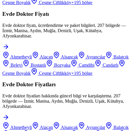
Çeşme Boyalık
Çeşme Çiftlikköy
+
195
bölge
Evde Doktor Fiyatı
Evde doktor fiyatı, ücretlendirme ve paket bilgileri. 207 bölgede —
İzmir, Manisa, Aydın, Muğla, Denizli, Uşak, Kütahya,
Afyonkarahisar.
Ahmetbeyli
Alaçatı
Alsancak
Ayrancılar
Balatçık
Belevi
Bostanlı
Bozyaka
Çamdibi
Çandarlı
Çeşme Boyalık
Çeşme Çiftlikköy
+
195
bölge
Evde Doktor Fiyatları
Evde doktor fiyatları hakkında güncel bilgi ve karşılaştırma. 207
bölgede — İzmir, Manisa, Aydın, Muğla, Denizli, Uşak, Kütahya,
Afyonkarahisar.
Ahmetbeyli
Alaçatı
Alsancak
Ayrancılar
Balatçık