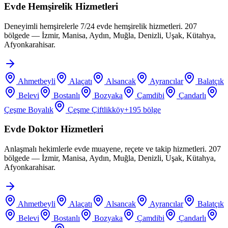
Evde Hemşirelik Hizmetleri
Deneyimli hemşirelerle 7/24 evde hemşirelik hizmetleri. 207
bölgede — İzmir, Manisa, Aydın, Muğla, Denizli, Uşak, Kütahya,
Afyonkarahisar.
Ahmetbeyli
Alaçatı
Alsancak
Ayrancılar
Balatçık
Belevi
Bostanlı
Bozyaka
Çamdibi
Çandarlı
Çeşme Boyalık
Çeşme Çiftlikköy
+
195
bölge
Evde Doktor Hizmetleri
Anlaşmalı hekimlerle evde muayene, reçete ve takip hizmetleri. 207
bölgede — İzmir, Manisa, Aydın, Muğla, Denizli, Uşak, Kütahya,
Afyonkarahisar.
Ahmetbeyli
Alaçatı
Alsancak
Ayrancılar
Balatçık
Belevi
Bostanlı
Bozyaka
Çamdibi
Çandarlı