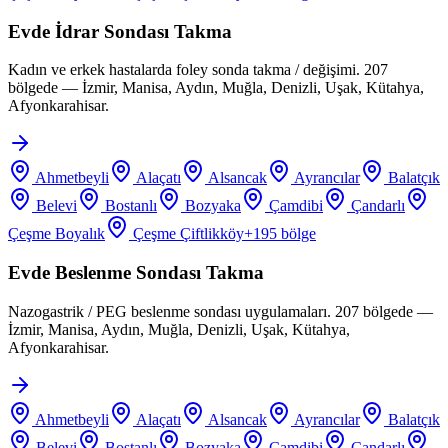
Evde İdrar Sondası Takma
Kadın ve erkek hastalarda foley sonda takma / değişimi. 207
bölgede — İzmir, Manisa, Aydın, Muğla, Denizli, Uşak, Kütahya,
Afyonkarahisar.
Ahmetbeyli
Alaçatı
Alsancak
Ayrancılar
Balatçık
Belevi
Bostanlı
Bozyaka
Çamdibi
Çandarlı
Çeşme Boyalık
Çeşme Çiftlikköy
+
195
bölge
Evde Beslenme Sondası Takma
Nazogastrik / PEG beslenme sondası uygulamaları. 207 bölgede —
İzmir, Manisa, Aydın, Muğla, Denizli, Uşak, Kütahya,
Afyonkarahisar.
Ahmetbeyli
Alaçatı
Alsancak
Ayrancılar
Balatçık
Belevi
Bostanlı
Bozyaka
Çamdibi
Çandarlı