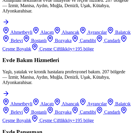
Anlaşmalı hekimlerle evde muayene ve reçete hizmeti. 207 bölgede
— İzmir, Manisa, Aydın, Muğla, Denizli, Uşak, Kütahya,
Afyonkarahisar.
Ahmetbeyli
Alaçatı
Alsancak
Ayrancılar
Balatçık
Belevi
Bostanlı
Bozyaka
Çamdibi
Çandarlı
Çeşme Boyalık
Çeşme Çiftlikköy
+
195
bölge
Evde Bakım Hizmetleri
Yaşlı, yatalak ve kronik hastalara profesyonel bakım. 207 bölgede
— İzmir, Manisa, Aydın, Muğla, Denizli, Uşak, Kütahya,
Afyonkarahisar.
Ahmetbeyli
Alaçatı
Alsancak
Ayrancılar
Balatçık
Belevi
Bostanlı
Bozyaka
Çamdibi
Çandarlı
Çeşme Boyalık
Çeşme Çiftlikköy
+
195
bölge
Evde Pansuman