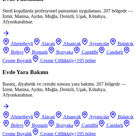
Steril koşullarda profesyonel pansuman uygulaması. 207 bölgede —
İzmir, Manisa, Aydın, Muğla, Denizli, Uşak, Kütahya,
Afyonkarahisar.
Ahmetbeyli
Alaçatı
Alsancak
Ayrancılar
Balatçık
Belevi
Bostanlı
Bozyaka
Çamdibi
Çandarlı
Çeşme Boyalık
Çeşme Çiftlikköy
+
195
bölge
Evde Yara Bakımı
Basınç, diyabetik ve cerrahi sonrası yara bakımı. 207 bölgede —
İzmir, Manisa, Aydın, Muğla, Denizli, Uşak, Kütahya,
Afyonkarahisar.
Ahmetbeyli
Alaçatı
Alsancak
Ayrancılar
Balatçık
Belevi
Bostanlı
Bozyaka
Çamdibi
Çandarlı
Çeşme Boyalık
Çeşme Çiftlikköy
+
195
bölge