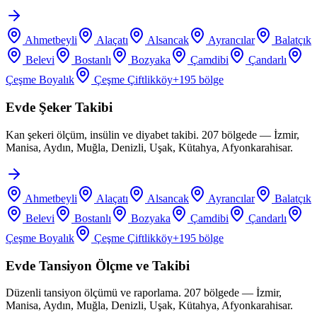
Ahmetbeyli
Alaçatı
Alsancak
Ayrancılar
Balatçık
Belevi
Bostanlı
Bozyaka
Çamdibi
Çandarlı
Çeşme Boyalık
Çeşme Çiftlikköy
+
195
bölge
Evde Şeker Takibi
Kan şekeri ölçüm, insülin ve diyabet takibi. 207 bölgede — İzmir,
Manisa, Aydın, Muğla, Denizli, Uşak, Kütahya, Afyonkarahisar.
Ahmetbeyli
Alaçatı
Alsancak
Ayrancılar
Balatçık
Belevi
Bostanlı
Bozyaka
Çamdibi
Çandarlı
Çeşme Boyalık
Çeşme Çiftlikköy
+
195
bölge
Evde Tansiyon Ölçme ve Takibi
Düzenli tansiyon ölçümü ve raporlama. 207 bölgede — İzmir,
Manisa, Aydın, Muğla, Denizli, Uşak, Kütahya, Afyonkarahisar.