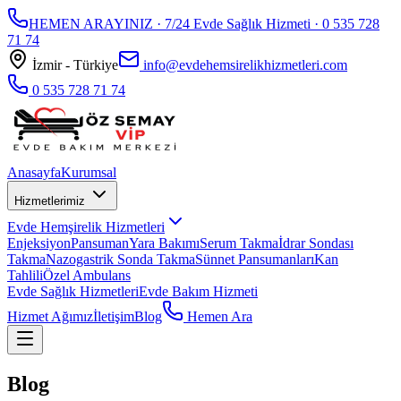
HEMEN ARAYINIZ · 7/24 Evde Sağlık Hizmeti ·
0 535 728
71 74
İzmir - Türkiye
info@evdehemsirelikhizmetleri.com
0 535 728 71 74
Anasayfa
Kurumsal
Hizmetlerimiz
Evde Hemşirelik Hizmetleri
Enjeksiyon
Pansuman
Yara Bakımı
Serum Takma
İdrar Sondası
Takma
Nazogastrik Sonda Takma
Sünnet Pansumanları
Kan
Tahlili
Özel Ambulans
Evde Sağlık Hizmetleri
Evde Bakım Hizmeti
Hizmet Ağımız
İletişim
Blog
Hemen Ara
Blog