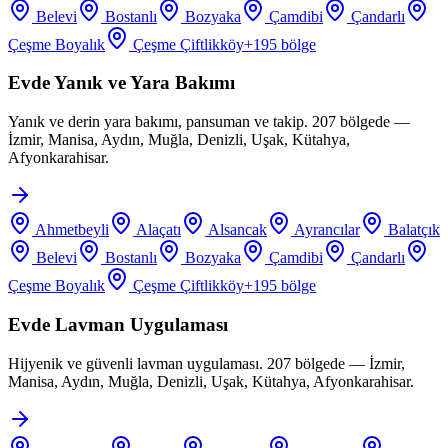
Belevi
Bostanlı
Bozyaka
Çamdibi
Çandarlı
Çeşme Boyalık
Çeşme Çiftlikköy
+
195
bölge
Evde Yanık ve Yara Bakımı
Yanık ve derin yara bakımı, pansuman ve takip. 207 bölgede —
İzmir, Manisa, Aydın, Muğla, Denizli, Uşak, Kütahya,
Afyonkarahisar.
Ahmetbeyli
Alaçatı
Alsancak
Ayrancılar
Balatçık
Belevi
Bostanlı
Bozyaka
Çamdibi
Çandarlı
Çeşme Boyalık
Çeşme Çiftlikköy
+
195
bölge
Evde Lavman Uygulaması
Hijyenik ve güvenli lavman uygulaması. 207 bölgede — İzmir,
Manisa, Aydın, Muğla, Denizli, Uşak, Kütahya, Afyonkarahisar.