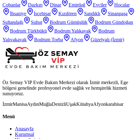
Çobanlar
Dazkırı
Dinar
Emirdağ
Evciler
Hocalar
İhsaniye
İscehisar
Kızılören
Sandıklı
Sinanpaşa
Sultandağı
Şuhut
Bodrum Gümüşlük
Bodrum Gündoğan
Bodrum Türkbükü
Bodrum Yalıkavak
Bodrum
Yalıvakavak
Bodrum Torba
Afyon
Güzelyalı (İzmir)
Öz Semay VIP Evde Bakım Merkezi olarak İzmir merkezli, Ege
bölgesi genelinde profesyonel evde sağlık ve hemşirelik hizmeti
sunuyoruz.
İzmir
Manisa
Aydın
Muğla
Denizli
Uşak
Kütahya
Afyonkarahisar
Menü
Anasayfa
Kurumsal