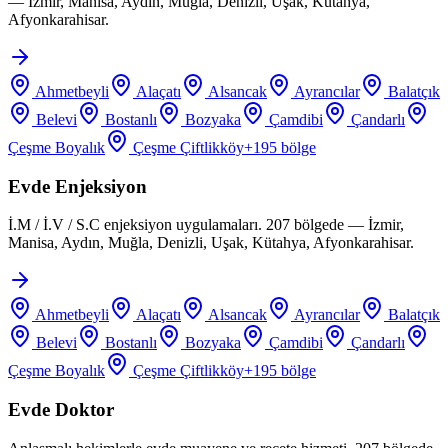
— İzmir, Manisa, Aydın, Muğla, Denizli, Uşak, Kütahya,
Afyonkarahisar.
Ahmetbeyli
Alaçatı
Alsancak
Ayrancılar
Balatçık
Belevi
Bostanlı
Bozyaka
Çamdibi
Çandarlı
Çeşme Boyalık
Çeşme Çiftlikköy
+
195
bölge
Evde Enjeksiyon
İ.M / İ.V / S.C enjeksiyon uygulamaları. 207 bölgede — İzmir,
Manisa, Aydın, Muğla, Denizli, Uşak, Kütahya, Afyonkarahisar.
Ahmetbeyli
Alaçatı
Alsancak
Ayrancılar
Balatçık
Belevi
Bostanlı
Bozyaka
Çamdibi
Çandarlı
Çeşme Boyalık
Çeşme Çiftlikköy
+
195
bölge
Evde Doktor