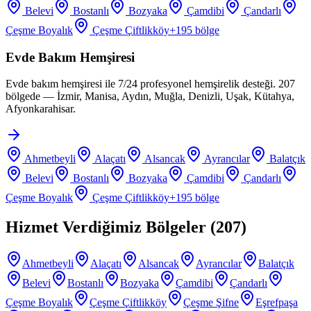
Belevi
Bostanlı
Bozyaka
Çamdibi
Çandarlı
Çeşme Boyalık
Çeşme Çiftlikköy
+
195
bölge
Evde Bakım Hemşiresi
Evde bakım hemşiresi ile 7/24 profesyonel hemşirelik desteği. 207
bölgede — İzmir, Manisa, Aydın, Muğla, Denizli, Uşak, Kütahya,
Afyonkarahisar.
Ahmetbeyli
Alaçatı
Alsancak
Ayrancılar
Balatçık
Belevi
Bostanlı
Bozyaka
Çamdibi
Çandarlı
Çeşme Boyalık
Çeşme Çiftlikköy
+
195
bölge
Hizmet Verdiğimiz Bölgeler (
207
)
Ahmetbeyli
Alaçatı
Alsancak
Ayrancılar
Balatçık
Belevi
Bostanlı
Bozyaka
Çamdibi
Çandarlı
Çeşme Boyalık
Çeşme Çiftlikköy
Çeşme Şifne
Eşrefpaşa