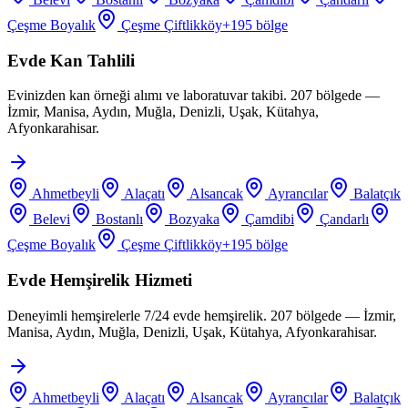
Çeşme Boyalık
Çeşme Çiftlikköy
+
195
bölge
Evde Kan Tahlili
Evinizden kan örneği alımı ve laboratuvar takibi. 207 bölgede —
İzmir, Manisa, Aydın, Muğla, Denizli, Uşak, Kütahya,
Afyonkarahisar.
Ahmetbeyli
Alaçatı
Alsancak
Ayrancılar
Balatçık
Belevi
Bostanlı
Bozyaka
Çamdibi
Çandarlı
Çeşme Boyalık
Çeşme Çiftlikköy
+
195
bölge
Evde Hemşirelik Hizmeti
Deneyimli hemşirelerle 7/24 evde hemşirelik. 207 bölgede — İzmir,
Manisa, Aydın, Muğla, Denizli, Uşak, Kütahya, Afyonkarahisar.
Ahmetbeyli
Alaçatı
Alsancak
Ayrancılar
Balatçık