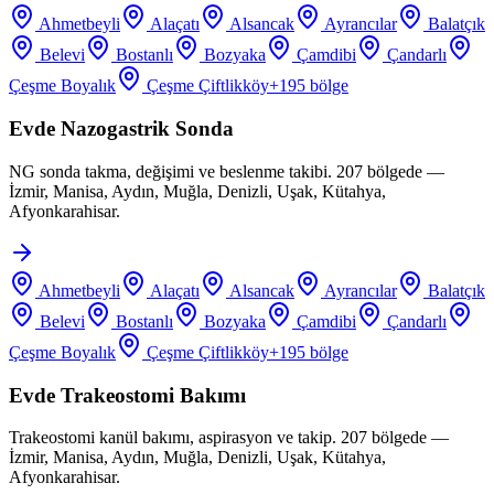
Ahmetbeyli
Alaçatı
Alsancak
Ayrancılar
Balatçık
Belevi
Bostanlı
Bozyaka
Çamdibi
Çandarlı
Çeşme Boyalık
Çeşme Çiftlikköy
+
195
bölge
Evde Nazogastrik Sonda
NG sonda takma, değişimi ve beslenme takibi. 207 bölgede —
İzmir, Manisa, Aydın, Muğla, Denizli, Uşak, Kütahya,
Afyonkarahisar.
Ahmetbeyli
Alaçatı
Alsancak
Ayrancılar
Balatçık
Belevi
Bostanlı
Bozyaka
Çamdibi
Çandarlı
Çeşme Boyalık
Çeşme Çiftlikköy
+
195
bölge
Evde Trakeostomi Bakımı
Trakeostomi kanül bakımı, aspirasyon ve takip. 207 bölgede —
İzmir, Manisa, Aydın, Muğla, Denizli, Uşak, Kütahya,
Afyonkarahisar.