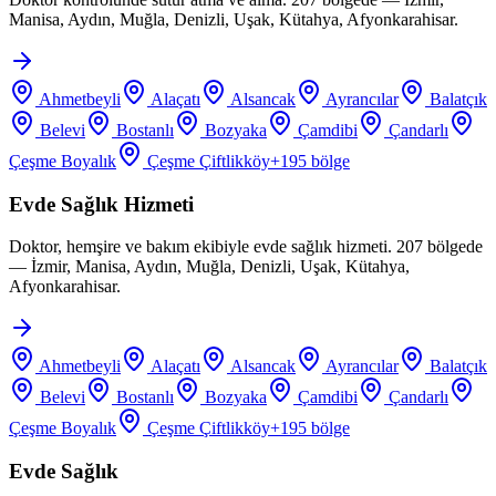
Manisa, Aydın, Muğla, Denizli, Uşak, Kütahya, Afyonkarahisar.
Ahmetbeyli
Alaçatı
Alsancak
Ayrancılar
Balatçık
Belevi
Bostanlı
Bozyaka
Çamdibi
Çandarlı
Çeşme Boyalık
Çeşme Çiftlikköy
+
195
bölge
Evde Sağlık Hizmeti
Doktor, hemşire ve bakım ekibiyle evde sağlık hizmeti. 207 bölgede
— İzmir, Manisa, Aydın, Muğla, Denizli, Uşak, Kütahya,
Afyonkarahisar.
Ahmetbeyli
Alaçatı
Alsancak
Ayrancılar
Balatçık
Belevi
Bostanlı
Bozyaka
Çamdibi
Çandarlı
Çeşme Boyalık
Çeşme Çiftlikköy
+
195
bölge
Evde Sağlık