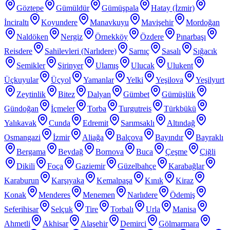
Göztepe
Gümüldür
Gümüşpala
Hatay (İzmir)
İnciraltı
Koyundere
Manavkuyu
Mavişehir
Mordoğan
Naldöken
Nergiz
Örnekköy
Özdere
Pınarbaşı
Reisdere
Sahilevleri (Narlıdere)
Sarnıç
Sasalı
Sığacık
Semikler
Şirinyer
Ulamış
Ulucak
Ulukent
Üçkuyular
Üçyol
Yamanlar
Yelki
Yeşilova
Yeşilyurt
Zeytinlik
Bitez
Dalyan
Gümbet
Gümüşlük
Gündoğan
İçmeler
Torba
Turgutreis
Türkbükü
Yalıkavak
Cunda
Edremit
Sarımsaklı
Altındağ
Osmangazi
İzmir
Aliağa
Balçova
Bayındır
Bayraklı
Bergama
Beydağ
Bornova
Buca
Çeşme
Çiğli
Dikili
Foça
Gaziemir
Güzelbahçe
Karabağlar
Karaburun
Karşıyaka
Kemalpaşa
Kınık
Kiraz
Konak
Menderes
Menemen
Narlıdere
Ödemiş
Seferihisar
Selçuk
Tire
Torbalı
Urla
Manisa
Ahmetli
Akhisar
Alaşehir
Demirci
Gölmarmara