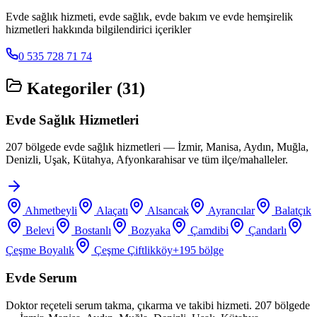
Evde sağlık hizmeti, evde sağlık, evde bakım ve evde hemşirelik
hizmetleri hakkında bilgilendirici içerikler
0 535 728 71 74
Kategoriler (
31
)
Evde Sağlık Hizmetleri
207 bölgede evde sağlık hizmetleri — İzmir, Manisa, Aydın, Muğla,
Denizli, Uşak, Kütahya, Afyonkarahisar ve tüm ilçe/mahalleler.
Ahmetbeyli
Alaçatı
Alsancak
Ayrancılar
Balatçık
Belevi
Bostanlı
Bozyaka
Çamdibi
Çandarlı
Çeşme Boyalık
Çeşme Çiftlikköy
+
195
bölge
Evde Serum
Doktor reçeteli serum takma, çıkarma ve takibi hizmeti. 207 bölgede