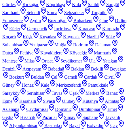
Gördes
Kırkağaç
Köprübaşı
Kula
Salihli
Sarıgöl
Saruhanlı
Selendi
Soma
Şehzadeler
Turgutlu
Yunusemre
Aydın
Bozdoğan
Buharkent
Çine
Didim
Efeler
Germencik
İncirliova
Karacasu
Karpuzlu
Koçarlı
Köşk
Kuşadası
Kuyucak
Nazilli
Söke
Sultanhisar
Yenipazar
Muğla
Bodrum
Dalaman
Datça
Fethiye
Kavaklıdere
Köyceğiz
Marmaris
Menteşe
Milas
Ortaca
Seydikemer
Ula
Yatağan
Denizli
Acıpayam
Babadağ
Baklan
Bekilli
Beyağaç
Bozkurt
Buldan
Çal
Çameli
Çardak
Çivril
Güney
Honaz
Kale
Merkezefendi
Pamukkale
Sarayköy
Serinhisar
Tavas
Uşak
Merkez
Banaz
Eşme
Karahallı
Sivaslı
Ulubey
Kütahya
Altıntaş
Aslanapa
Çavdarhisar
Domaniç
Dumlupınar
Emet
Gediz
Hisarcık
Pazarlar
Simav
Şaphane
Tavşanlı
Afyonkarahisar
Başmakçı
Bayat
Bolvadin
Çay