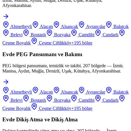
İzmir, Manisa, Aydın, Muğla, Denizli, Uşak, Kütahya,
Afyonkarahisar.
Ahmetbeyli
Alaçatı
Alsancak
Ayrancılar
Balatçık
Belevi
Bostanlı
Bozyaka
Çamdibi
Çandarlı
Çeşme Boyalık
Çeşme Çiftlikköy
+
195
bölge
Evde PEG Pansumanı ve Bakımı
PEG bölgesi pansumanı, temizlik ve takibi. 207 bölgede — İzmir,
Manisa, Aydın, Muğla, Denizli, Uşak, Kütahya, Afyonkarahisar.
Ahmetbeyli
Alaçatı
Alsancak
Ayrancılar
Balatçık
Belevi
Bostanlı
Bozyaka
Çamdibi
Çandarlı
Çeşme Boyalık
Çeşme Çiftlikköy
+
195
bölge
Evde Dikiş Atma ve Dikiş Alma
Doktor kontrolünde sütur atma ve alma. 207 bölgede — İzmir,