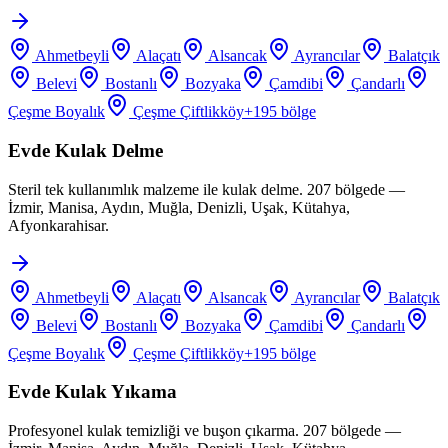
Ahmetbeyli
Alaçatı
Alsancak
Ayrancılar
Balatçık
Belevi
Bostanlı
Bozyaka
Çamdibi
Çandarlı
Çeşme Boyalık
Çeşme Çiftlikköy
+
195
bölge
Evde Kulak Delme
Steril tek kullanımlık malzeme ile kulak delme. 207 bölgede —
İzmir, Manisa, Aydın, Muğla, Denizli, Uşak, Kütahya,
Afyonkarahisar.
Ahmetbeyli
Alaçatı
Alsancak
Ayrancılar
Balatçık
Belevi
Bostanlı
Bozyaka
Çamdibi
Çandarlı
Çeşme Boyalık
Çeşme Çiftlikköy
+
195
bölge
Evde Kulak Yıkama
Profesyonel kulak temizliği ve buşon çıkarma. 207 bölgede —