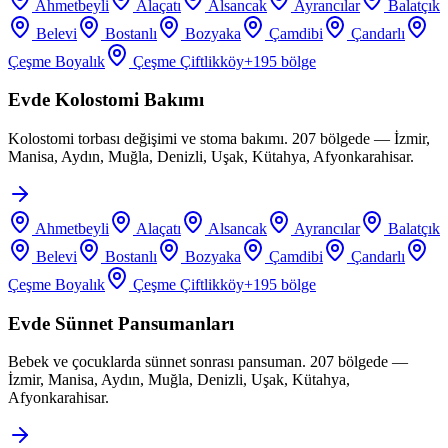
Ahmetbeyli
Alaçatı
Alsancak
Ayrancılar
Balatçık
Belevi
Bostanlı
Bozyaka
Çamdibi
Çandarlı
Çeşme Boyalık
Çeşme Çiftlikköy
+
195
bölge
Evde Kolostomi Bakımı
Kolostomi torbası değişimi ve stoma bakımı. 207 bölgede — İzmir,
Manisa, Aydın, Muğla, Denizli, Uşak, Kütahya, Afyonkarahisar.
Ahmetbeyli
Alaçatı
Alsancak
Ayrancılar
Balatçık
Belevi
Bostanlı
Bozyaka
Çamdibi
Çandarlı
Çeşme Boyalık
Çeşme Çiftlikköy
+
195
bölge
Evde Sünnet Pansumanları
Bebek ve çocuklarda sünnet sonrası pansuman. 207 bölgede —
İzmir, Manisa, Aydın, Muğla, Denizli, Uşak, Kütahya,
Afyonkarahisar.