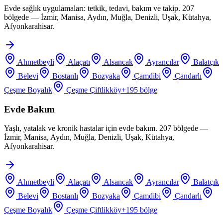
Evde sağlık uygulamaları: tetkik, tedavi, bakım ve takip. 207
bölgede — İzmir, Manisa, Aydın, Muğla, Denizli, Uşak, Kütahya,
Afyonkarahisar.
Ahmetbeyli
Alaçatı
Alsancak
Ayrancılar
Balatçık
Belevi
Bostanlı
Bozyaka
Çamdibi
Çandarlı
Çeşme Boyalık
Çeşme Çiftlikköy
+
195
bölge
Evde Bakım
Yaşlı, yatalak ve kronik hastalar için evde bakım. 207 bölgede —
İzmir, Manisa, Aydın, Muğla, Denizli, Uşak, Kütahya,
Afyonkarahisar.
Ahmetbeyli
Alaçatı
Alsancak
Ayrancılar
Balatçık
Belevi
Bostanlı
Bozyaka
Çamdibi
Çandarlı
Çeşme Boyalık
Çeşme Çiftlikköy
+
195
bölge