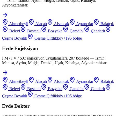
— İzmir, Manisa, Aydın, Muğla, Denizli, Uşak, Kütahya,
Afyonkarahisar.
Ahmetbeyli
Alaçatı
Alsancak
Ayrancılar
Balatçık
Belevi
Bostanlı
Bozyaka
Çamdibi
Çandarlı
Çeşme Boyalık
Çeşme Çiftlikköy
+
195
bölge
Evde Enjeksiyon
İ.M / İ.V / S.C enjeksiyon uygulamaları. 207 bölgede — İzmir,
Manisa, Aydın, Muğla, Denizli, Uşak, Kütahya, Afyonkarahisar.
Ahmetbeyli
Alaçatı
Alsancak
Ayrancılar
Balatçık
Belevi
Bostanlı
Bozyaka
Çamdibi
Çandarlı
Çeşme Boyalık
Çeşme Çiftlikköy
+
195
bölge
Evde Doktor