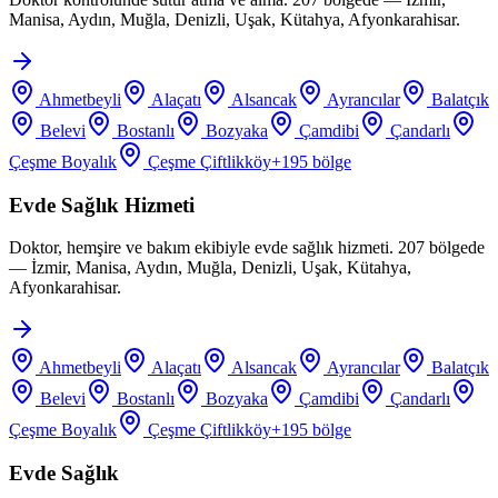
Manisa, Aydın, Muğla, Denizli, Uşak, Kütahya, Afyonkarahisar.
Ahmetbeyli
Alaçatı
Alsancak
Ayrancılar
Balatçık
Belevi
Bostanlı
Bozyaka
Çamdibi
Çandarlı
Çeşme Boyalık
Çeşme Çiftlikköy
+
195
bölge
Evde Sağlık Hizmeti
Doktor, hemşire ve bakım ekibiyle evde sağlık hizmeti. 207 bölgede
— İzmir, Manisa, Aydın, Muğla, Denizli, Uşak, Kütahya,
Afyonkarahisar.
Ahmetbeyli
Alaçatı
Alsancak
Ayrancılar
Balatçık
Belevi
Bostanlı
Bozyaka
Çamdibi
Çandarlı
Çeşme Boyalık
Çeşme Çiftlikköy
+
195
bölge
Evde Sağlık