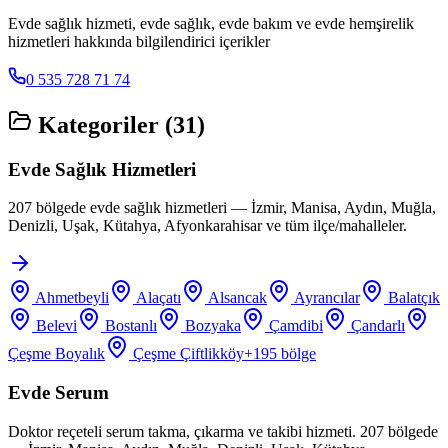
Evde sağlık hizmeti, evde sağlık, evde bakım ve evde hemşirelik
hizmetleri hakkında bilgilendirici içerikler
0 535 728 71 74
Kategoriler (
31
)
Evde Sağlık Hizmetleri
207 bölgede evde sağlık hizmetleri — İzmir, Manisa, Aydın, Muğla,
Denizli, Uşak, Kütahya, Afyonkarahisar ve tüm ilçe/mahalleler.
Ahmetbeyli
Alaçatı
Alsancak
Ayrancılar
Balatçık
Belevi
Bostanlı
Bozyaka
Çamdibi
Çandarlı
Çeşme Boyalık
Çeşme Çiftlikköy
+
195
bölge
Evde Serum
Doktor reçeteli serum takma, çıkarma ve takibi hizmeti. 207 bölgede