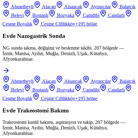
Ahmetbeyli
Alaçatı
Alsancak
Ayrancılar
Balatçık
Belevi
Bostanlı
Bozyaka
Çamdibi
Çandarlı
Çeşme Boyalık
Çeşme Çiftlikköy
+
195
bölge
Evde Nazogastrik Sonda
NG sonda takma, değişimi ve beslenme takibi. 207 bölgede —
İzmir, Manisa, Aydın, Muğla, Denizli, Uşak, Kütahya,
Afyonkarahisar.
Ahmetbeyli
Alaçatı
Alsancak
Ayrancılar
Balatçık
Belevi
Bostanlı
Bozyaka
Çamdibi
Çandarlı
Çeşme Boyalık
Çeşme Çiftlikköy
+
195
bölge
Evde Trakeostomi Bakımı
Trakeostomi kanül bakımı, aspirasyon ve takip. 207 bölgede —
İzmir, Manisa, Aydın, Muğla, Denizli, Uşak, Kütahya,
Afyonkarahisar.