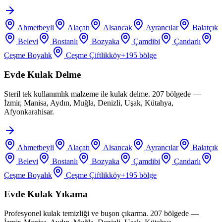
Ahmetbeyli
Alaçatı
Alsancak
Ayrancılar
Balatçık
Belevi
Bostanlı
Bozyaka
Çamdibi
Çandarlı
Çeşme Boyalık
Çeşme Çiftlikköy
+
195
bölge
Evde Kulak Delme
Steril tek kullanımlık malzeme ile kulak delme. 207 bölgede —
İzmir, Manisa, Aydın, Muğla, Denizli, Uşak, Kütahya,
Afyonkarahisar.
Ahmetbeyli
Alaçatı
Alsancak
Ayrancılar
Balatçık
Belevi
Bostanlı
Bozyaka
Çamdibi
Çandarlı
Çeşme Boyalık
Çeşme Çiftlikköy
+
195
bölge
Evde Kulak Yıkama
Profesyonel kulak temizliği ve buşon çıkarma. 207 bölgede —