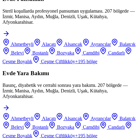
Steril koşullarda profesyonel pansuman uygulaması. 207 bölgede —
İzmir, Manisa, Aydın, Muğla, Denizli, Uşak, Kütahya,
Afyonkarahisar.
Ahmetbeyli
Alaçatı
Alsancak
Ayrancılar
Balatçık
Belevi
Bostanlı
Bozyaka
Çamdibi
Çandarlı
Çeşme Boyalık
Çeşme Çiftlikköy
+
195
bölge
Evde Yara Bakımı
Basınç, diyabetik ve cerrahi sonrası yara bakımı. 207 bölgede —
İzmir, Manisa, Aydın, Muğla, Denizli, Uşak, Kütahya,
Afyonkarahisar.
Ahmetbeyli
Alaçatı
Alsancak
Ayrancılar
Balatçık
Belevi
Bostanlı
Bozyaka
Çamdibi
Çandarlı
Çeşme Boyalık
Çeşme Çiftlikköy
+
195
bölge