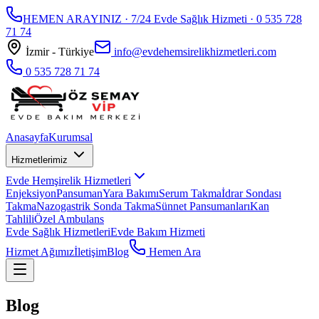
HEMEN ARAYINIZ · 7/24 Evde Sağlık Hizmeti ·
0 535 728
71 74
İzmir - Türkiye
info@evdehemsirelikhizmetleri.com
0 535 728 71 74
Anasayfa
Kurumsal
Hizmetlerimiz
Evde Hemşirelik Hizmetleri
Enjeksiyon
Pansuman
Yara Bakımı
Serum Takma
İdrar Sondası
Takma
Nazogastrik Sonda Takma
Sünnet Pansumanları
Kan
Tahlili
Özel Ambulans
Evde Sağlık Hizmetleri
Evde Bakım Hizmeti
Hizmet Ağımız
İletişim
Blog
Hemen Ara
Blog