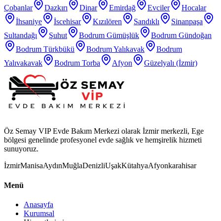
Çobanlar
Dazkırı
Dinar
Emirdağ
Evciler
Hocalar
İhsaniye
İscehisar
Kızılören
Sandıklı
Sinanpaşa
Sultandağı
Şuhut
Bodrum Gümüşlük
Bodrum Gündoğan
Bodrum Türkbükü
Bodrum Yalıkavak
Bodrum
Yalıvakavak
Bodrum Torba
Afyon
Güzelyalı (İzmir)
Öz Semay VIP Evde Bakım Merkezi olarak İzmir merkezli, Ege
bölgesi genelinde profesyonel evde sağlık ve hemşirelik hizmeti
sunuyoruz.
İzmir
Manisa
Aydın
Muğla
Denizli
Uşak
Kütahya
Afyonkarahisar
Menü
Anasayfa
Kurumsal