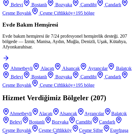
Belevi
Bostanlı
Bozyaka
Çamdibi
Çandarlı
Çeşme Boyalık
Çeşme Çiftlikköy
+
195
bölge
Evde Bakım Hemşiresi
Evde bakım hemşiresi ile 7/24 profesyonel hemşirelik desteği. 207
bölgede — İzmir, Manisa, Aydın, Muğla, Denizli, Uşak, Kütahya,
Afyonkarahisar.
Ahmetbeyli
Alaçatı
Alsancak
Ayrancılar
Balatçık
Belevi
Bostanlı
Bozyaka
Çamdibi
Çandarlı
Çeşme Boyalık
Çeşme Çiftlikköy
+
195
bölge
Hizmet Verdiğimiz Bölgeler (
207
)
Ahmetbeyli
Alaçatı
Alsancak
Ayrancılar
Balatçık
Belevi
Bostanlı
Bozyaka
Çamdibi
Çandarlı
Çeşme Boyalık
Çeşme Çiftlikköy
Çeşme Şifne
Eşrefpaşa