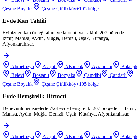
Çeşme Boyalık
Çeşme Çiftlikköy
+
195
bölge
Evde Kan Tahlili
Evinizden kan örneği alımı ve laboratuvar takibi. 207 bölgede —
İzmir, Manisa, Aydın, Muğla, Denizli, Uşak, Kütahya,
Afyonkarahisar.
Ahmetbeyli
Alaçatı
Alsancak
Ayrancılar
Balatçık
Belevi
Bostanlı
Bozyaka
Çamdibi
Çandarlı
Çeşme Boyalık
Çeşme Çiftlikköy
+
195
bölge
Evde Hemşirelik Hizmeti
Deneyimli hemşirelerle 7/24 evde hemşirelik. 207 bölgede — İzmir,
Manisa, Aydın, Muğla, Denizli, Uşak, Kütahya, Afyonkarahisar.
Ahmetbeyli
Alaçatı
Alsancak
Ayrancılar
Balatçık