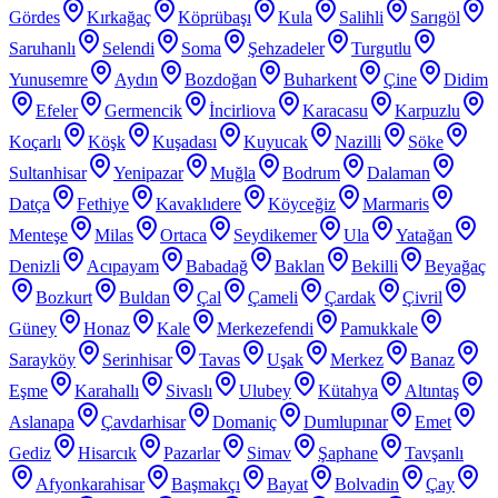
Gördes
Kırkağaç
Köprübaşı
Kula
Salihli
Sarıgöl
Saruhanlı
Selendi
Soma
Şehzadeler
Turgutlu
Yunusemre
Aydın
Bozdoğan
Buharkent
Çine
Didim
Efeler
Germencik
İncirliova
Karacasu
Karpuzlu
Koçarlı
Köşk
Kuşadası
Kuyucak
Nazilli
Söke
Sultanhisar
Yenipazar
Muğla
Bodrum
Dalaman
Datça
Fethiye
Kavaklıdere
Köyceğiz
Marmaris
Menteşe
Milas
Ortaca
Seydikemer
Ula
Yatağan
Denizli
Acıpayam
Babadağ
Baklan
Bekilli
Beyağaç
Bozkurt
Buldan
Çal
Çameli
Çardak
Çivril
Güney
Honaz
Kale
Merkezefendi
Pamukkale
Sarayköy
Serinhisar
Tavas
Uşak
Merkez
Banaz
Eşme
Karahallı
Sivaslı
Ulubey
Kütahya
Altıntaş
Aslanapa
Çavdarhisar
Domaniç
Dumlupınar
Emet
Gediz
Hisarcık
Pazarlar
Simav
Şaphane
Tavşanlı
Afyonkarahisar
Başmakçı
Bayat
Bolvadin
Çay