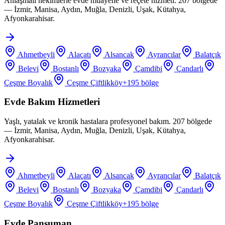
Anlaşmalı hekimlerle evde muayene ve reçete hizmeti. 207 bölgede
— İzmir, Manisa, Aydın, Muğla, Denizli, Uşak, Kütahya,
Afyonkarahisar.
Ahmetbeyli
Alaçatı
Alsancak
Ayrancılar
Balatçık
Belevi
Bostanlı
Bozyaka
Çamdibi
Çandarlı
Çeşme Boyalık
Çeşme Çiftlikköy
+
195
bölge
Evde Bakım Hizmetleri
Yaşlı, yatalak ve kronik hastalara profesyonel bakım. 207 bölgede
— İzmir, Manisa, Aydın, Muğla, Denizli, Uşak, Kütahya,
Afyonkarahisar.
Ahmetbeyli
Alaçatı
Alsancak
Ayrancılar
Balatçık
Belevi
Bostanlı
Bozyaka
Çamdibi
Çandarlı
Çeşme Boyalık
Çeşme Çiftlikköy
+
195
bölge
Evde Pansuman