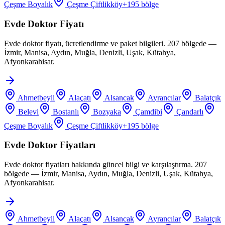
Çeşme Boyalık
Çeşme Çiftlikköy
+
195
bölge
Evde Doktor Fiyatı
Evde doktor fiyatı, ücretlendirme ve paket bilgileri. 207 bölgede —
İzmir, Manisa, Aydın, Muğla, Denizli, Uşak, Kütahya,
Afyonkarahisar.
Ahmetbeyli
Alaçatı
Alsancak
Ayrancılar
Balatçık
Belevi
Bostanlı
Bozyaka
Çamdibi
Çandarlı
Çeşme Boyalık
Çeşme Çiftlikköy
+
195
bölge
Evde Doktor Fiyatları
Evde doktor fiyatları hakkında güncel bilgi ve karşılaştırma. 207
bölgede — İzmir, Manisa, Aydın, Muğla, Denizli, Uşak, Kütahya,
Afyonkarahisar.
Ahmetbeyli
Alaçatı
Alsancak
Ayrancılar
Balatçık