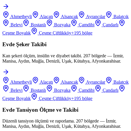
Ahmetbeyli
Alaçatı
Alsancak
Ayrancılar
Balatçık
Belevi
Bostanlı
Bozyaka
Çamdibi
Çandarlı
Çeşme Boyalık
Çeşme Çiftlikköy
+
195
bölge
Evde Şeker Takibi
Kan şekeri ölçüm, insülin ve diyabet takibi. 207 bölgede — İzmir,
Manisa, Aydın, Muğla, Denizli, Uşak, Kütahya, Afyonkarahisar.
Ahmetbeyli
Alaçatı
Alsancak
Ayrancılar
Balatçık
Belevi
Bostanlı
Bozyaka
Çamdibi
Çandarlı
Çeşme Boyalık
Çeşme Çiftlikköy
+
195
bölge
Evde Tansiyon Ölçme ve Takibi
Düzenli tansiyon ölçümü ve raporlama. 207 bölgede — İzmir,
Manisa, Aydın, Muğla, Denizli, Uşak, Kütahya, Afyonkarahisar.