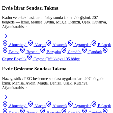
Evde İdrar Sondası Takma
Kadın ve erkek hastalarda foley sonda takma / değişimi. 207
bölgede — İzmir, Manisa, Aydın, Muğla, Denizli, Uşak, Kütahya,
Afyonkarahisar.
Ahmetbeyli
Alaçatı
Alsancak
Ayrancılar
Balatçık
Belevi
Bostanlı
Bozyaka
Çamdibi
Çandarlı
Çeşme Boyalık
Çeşme Çiftlikköy
+
195
bölge
Evde Beslenme Sondası Takma
Nazogastrik / PEG beslenme sondası uygulamaları. 207 bölgede —
İzmir, Manisa, Aydın, Muğla, Denizli, Uşak, Kütahya,
Afyonkarahisar.
Ahmetbeyli
Alaçatı
Alsancak
Ayrancılar
Balatçık
Belevi
Bostanlı
Bozyaka
Çamdibi
Çandarlı