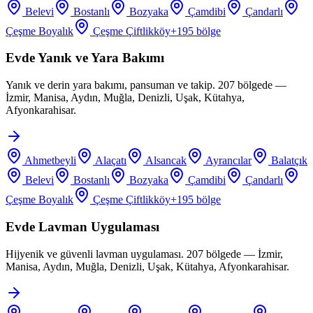
Belevi
Bostanlı
Bozyaka
Çamdibi
Çandarlı
Çeşme Boyalık
Çeşme Çiftlikköy
+
195
bölge
Evde Yanık ve Yara Bakımı
Yanık ve derin yara bakımı, pansuman ve takip. 207 bölgede —
İzmir, Manisa, Aydın, Muğla, Denizli, Uşak, Kütahya,
Afyonkarahisar.
Ahmetbeyli
Alaçatı
Alsancak
Ayrancılar
Balatçık
Belevi
Bostanlı
Bozyaka
Çamdibi
Çandarlı
Çeşme Boyalık
Çeşme Çiftlikköy
+
195
bölge
Evde Lavman Uygulaması
Hijyenik ve güvenli lavman uygulaması. 207 bölgede — İzmir,
Manisa, Aydın, Muğla, Denizli, Uşak, Kütahya, Afyonkarahisar.