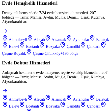
Evde Hemşirelik Hizmetleri
Deneyimli hemşirelerle 7/24 evde hemşirelik hizmetleri. 207
bölgede — İzmir, Manisa, Aydın, Muğla, Denizli, Uşak, Kütahya,
Afyonkarahisar.
Ahmetbeyli
Alaçatı
Alsancak
Ayrancılar
Balatçık
Belevi
Bostanlı
Bozyaka
Çamdibi
Çandarlı
Çeşme Boyalık
Çeşme Çiftlikköy
+
195
bölge
Evde Doktor Hizmetleri
Anlaşmalı hekimlerle evde muayene, reçete ve takip hizmetleri. 207
bölgede — İzmir, Manisa, Aydın, Muğla, Denizli, Uşak, Kütahya,
Afyonkarahisar.
Ahmetbeyli
Alaçatı
Alsancak
Ayrancılar
Balatçık
Belevi
Bostanlı
Bozyaka
Çamdibi
Çandarlı