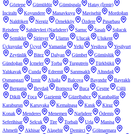
Göztepe
Gümüldür
Gümüşpala
Hatay (İzmir)
İnciraltı
Koyundere
Manavkuyu
Mavişehir
Mordoğan
Naldöken
Nergiz
Örnekköy
Özdere
Pınarbaşı
Reisdere
Sahilevleri (Narlıdere)
Sarnıç
Sasalı
Sığacık
Semikler
Şirinyer
Ulamış
Ulucak
Ulukent
Üçkuyular
Üçyol
Yamanlar
Yelki
Yeşilova
Yeşilyurt
Zeytinlik
Bitez
Dalyan
Gümbet
Gümüşlük
Gündoğan
İçmeler
Torba
Turgutreis
Türkbükü
Yalıkavak
Cunda
Edremit
Sarımsaklı
Altındağ
Osmangazi
İzmir
Aliağa
Balçova
Bayındır
Bayraklı
Bergama
Beydağ
Bornova
Buca
Çeşme
Çiğli
Dikili
Foça
Gaziemir
Güzelbahçe
Karabağlar
Karaburun
Karşıyaka
Kemalpaşa
Kınık
Kiraz
Konak
Menderes
Menemen
Narlıdere
Ödemiş
Seferihisar
Selçuk
Tire
Torbalı
Urla
Manisa
Ahmetli
Akhisar
Alaşehir
Demirci
Gölmarmara