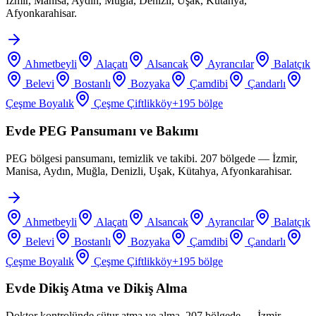
İzmir, Manisa, Aydın, Muğla, Denizli, Uşak, Kütahya,
Afyonkarahisar.
Ahmetbeyli
Alaçatı
Alsancak
Ayrancılar
Balatçık
Belevi
Bostanlı
Bozyaka
Çamdibi
Çandarlı
Çeşme Boyalık
Çeşme Çiftlikköy
+
195
bölge
Evde PEG Pansumanı ve Bakımı
PEG bölgesi pansumanı, temizlik ve takibi. 207 bölgede — İzmir,
Manisa, Aydın, Muğla, Denizli, Uşak, Kütahya, Afyonkarahisar.
Ahmetbeyli
Alaçatı
Alsancak
Ayrancılar
Balatçık
Belevi
Bostanlı
Bozyaka
Çamdibi
Çandarlı
Çeşme Boyalık
Çeşme Çiftlikköy
+
195
bölge
Evde Dikiş Atma ve Dikiş Alma
Doktor kontrolünde sütur atma ve alma. 207 bölgede — İzmir,