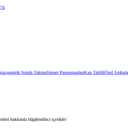
 74
Nazogastrik Sonda Takma
Sünnet Pansumanları
Kan Tahlili
Özel Ambula
leri hakkında bilgilendirici içerikler