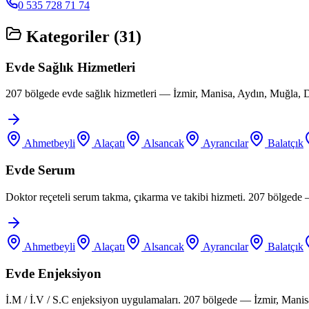
0 535 728 71 74
Kategoriler (
31
)
Evde Sağlık Hizmetleri
207 bölgede evde sağlık hizmetleri — İzmir, Manisa, Aydın, Muğla, D
Ahmetbeyli
Alaçatı
Alsancak
Ayrancılar
Balatçık
Evde Serum
Doktor reçeteli serum takma, çıkarma ve takibi hizmeti. 207 bölgede
Ahmetbeyli
Alaçatı
Alsancak
Ayrancılar
Balatçık
Evde Enjeksiyon
İ.M / İ.V / S.C enjeksiyon uygulamaları. 207 bölgede — İzmir, Manis