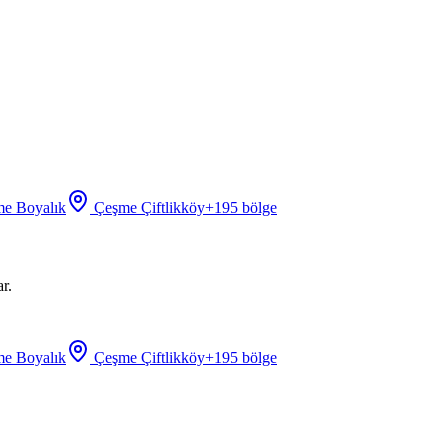
e Boyalık
Çeşme Çiftlikköy
+
195
bölge
r.
e Boyalık
Çeşme Çiftlikköy
+
195
bölge