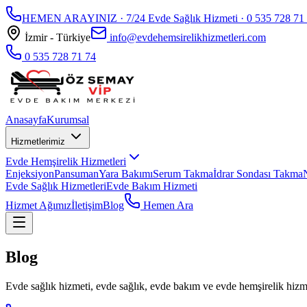
HEMEN ARAYINIZ · 7/24 Evde Sağlık Hizmeti ·
0 535 728 71
İzmir - Türkiye
info@evdehemsirelikhizmetleri.com
0 535 728 71 74
Anasayfa
Kurumsal
Hizmetlerimiz
Evde Hemşirelik Hizmetleri
Enjeksiyon
Pansuman
Yara Bakımı
Serum Takma
İdrar Sondası Takma
Evde Sağlık Hizmetleri
Evde Bakım Hizmeti
Hizmet Ağımız
İletişim
Blog
Hemen Ara
Blog
Evde sağlık hizmeti, evde sağlık, evde bakım ve evde hemşirelik hizmet