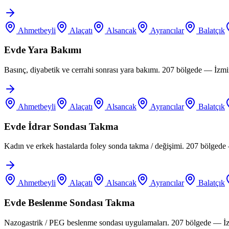
Ahmetbeyli
Alaçatı
Alsancak
Ayrancılar
Balatçık
Evde Yara Bakımı
Basınç, diyabetik ve cerrahi sonrası yara bakımı. 207 bölgede — İzm
Ahmetbeyli
Alaçatı
Alsancak
Ayrancılar
Balatçık
Evde İdrar Sondası Takma
Kadın ve erkek hastalarda foley sonda takma / değişimi. 207 bölgede
Ahmetbeyli
Alaçatı
Alsancak
Ayrancılar
Balatçık
Evde Beslenme Sondası Takma
Nazogastrik / PEG beslenme sondası uygulamaları. 207 bölgede — İz