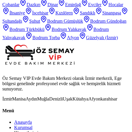
Çobanlar
Dazkırı
Dinar
Emirdağ
Evciler
Hocalar
İhsaniye
İscehisar
Kızılören
Sandıklı
Sinanpaşa
Sultandağı
Şuhut
Bodrum Gümüşlük
Bodrum Gündoğan
Bodrum Türkbükü
Bodrum Yalıkavak
Bodrum
Yalıvakavak
Bodrum Torba
Afyon
Güzelyalı (İzmir)
Öz Semay VIP Evde Bakım Merkezi olarak İzmir merkezli, Ege
bölgesi genelinde profesyonel evde sağlık ve hemşirelik hizmeti
sunuyoruz.
İzmir
Manisa
Aydın
Muğla
Denizli
Uşak
Kütahya
Afyonkarahisar
Menü
Anasayfa
Kurumsal