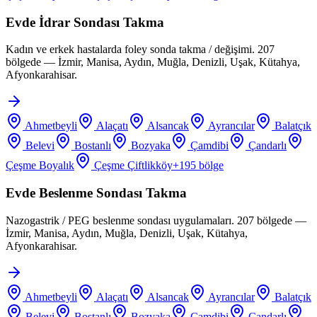
Evde İdrar Sondası Takma
Kadın ve erkek hastalarda foley sonda takma / değişimi. 207
bölgede — İzmir, Manisa, Aydın, Muğla, Denizli, Uşak, Kütahya,
Afyonkarahisar.
Ahmetbeyli
Alaçatı
Alsancak
Ayrancılar
Balatçık
Belevi
Bostanlı
Bozyaka
Çamdibi
Çandarlı
Çeşme Boyalık
Çeşme Çiftlikköy
+
195
bölge
Evde Beslenme Sondası Takma
Nazogastrik / PEG beslenme sondası uygulamaları. 207 bölgede —
İzmir, Manisa, Aydın, Muğla, Denizli, Uşak, Kütahya,
Afyonkarahisar.
Ahmetbeyli
Alaçatı
Alsancak
Ayrancılar
Balatçık
Belevi
Bostanlı
Bozyaka
Çamdibi
Çandarlı