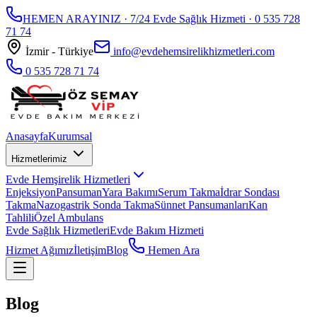
HEMEN ARAYINIZ · 7/24 Evde Sağlık Hizmeti ·
0 535 728
71 74
İzmir - Türkiye
info@evdehemsirelikhizmetleri.com
0 535 728 71 74
Anasayfa
Kurumsal
Hizmetlerimiz
Evde Hemşirelik Hizmetleri
Enjeksiyon
Pansuman
Yara Bakımı
Serum Takma
İdrar Sondası
Takma
Nazogastrik Sonda Takma
Sünnet Pansumanları
Kan
Tahlili
Özel Ambulans
Evde Sağlık Hizmetleri
Evde Bakım Hizmeti
Hizmet Ağımız
İletişim
Blog
Hemen Ara
Blog