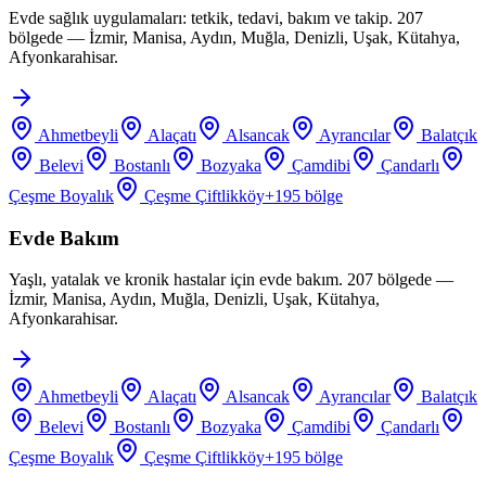
Evde sağlık uygulamaları: tetkik, tedavi, bakım ve takip. 207
bölgede — İzmir, Manisa, Aydın, Muğla, Denizli, Uşak, Kütahya,
Afyonkarahisar.
Ahmetbeyli
Alaçatı
Alsancak
Ayrancılar
Balatçık
Belevi
Bostanlı
Bozyaka
Çamdibi
Çandarlı
Çeşme Boyalık
Çeşme Çiftlikköy
+
195
bölge
Evde Bakım
Yaşlı, yatalak ve kronik hastalar için evde bakım. 207 bölgede —
İzmir, Manisa, Aydın, Muğla, Denizli, Uşak, Kütahya,
Afyonkarahisar.
Ahmetbeyli
Alaçatı
Alsancak
Ayrancılar
Balatçık
Belevi
Bostanlı
Bozyaka
Çamdibi
Çandarlı
Çeşme Boyalık
Çeşme Çiftlikköy
+
195
bölge