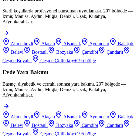
Steril koşullarda profesyonel pansuman uygulaması. 207 bölgede —
İzmir, Manisa, Aydın, Muğla, Denizli, Uşak, Kütahya,
Afyonkarahisar.
Ahmetbeyli
Alaçatı
Alsancak
Ayrancılar
Balatçık
Belevi
Bostanlı
Bozyaka
Çamdibi
Çandarlı
Çeşme Boyalık
Çeşme Çiftlikköy
+
195
bölge
Evde Yara Bakımı
Basınç, diyabetik ve cerrahi sonrası yara bakımı. 207 bölgede —
İzmir, Manisa, Aydın, Muğla, Denizli, Uşak, Kütahya,
Afyonkarahisar.
Ahmetbeyli
Alaçatı
Alsancak
Ayrancılar
Balatçık
Belevi
Bostanlı
Bozyaka
Çamdibi
Çandarlı
Çeşme Boyalık
Çeşme Çiftlikköy
+
195
bölge