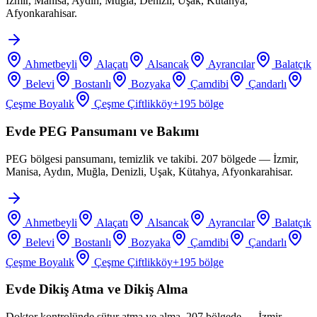
İzmir, Manisa, Aydın, Muğla, Denizli, Uşak, Kütahya,
Afyonkarahisar.
Ahmetbeyli
Alaçatı
Alsancak
Ayrancılar
Balatçık
Belevi
Bostanlı
Bozyaka
Çamdibi
Çandarlı
Çeşme Boyalık
Çeşme Çiftlikköy
+
195
bölge
Evde PEG Pansumanı ve Bakımı
PEG bölgesi pansumanı, temizlik ve takibi. 207 bölgede — İzmir,
Manisa, Aydın, Muğla, Denizli, Uşak, Kütahya, Afyonkarahisar.
Ahmetbeyli
Alaçatı
Alsancak
Ayrancılar
Balatçık
Belevi
Bostanlı
Bozyaka
Çamdibi
Çandarlı
Çeşme Boyalık
Çeşme Çiftlikköy
+
195
bölge
Evde Dikiş Atma ve Dikiş Alma
Doktor kontrolünde sütur atma ve alma. 207 bölgede — İzmir,