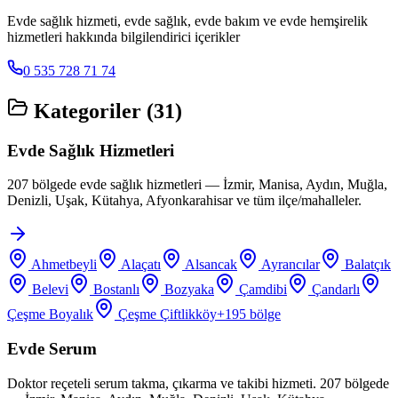
Evde sağlık hizmeti, evde sağlık, evde bakım ve evde hemşirelik
hizmetleri hakkında bilgilendirici içerikler
0 535 728 71 74
Kategoriler (
31
)
Evde Sağlık Hizmetleri
207 bölgede evde sağlık hizmetleri — İzmir, Manisa, Aydın, Muğla,
Denizli, Uşak, Kütahya, Afyonkarahisar ve tüm ilçe/mahalleler.
Ahmetbeyli
Alaçatı
Alsancak
Ayrancılar
Balatçık
Belevi
Bostanlı
Bozyaka
Çamdibi
Çandarlı
Çeşme Boyalık
Çeşme Çiftlikköy
+
195
bölge
Evde Serum
Doktor reçeteli serum takma, çıkarma ve takibi hizmeti. 207 bölgede