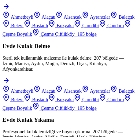
Ahmetbeyli
Alaçatı
Alsancak
Ayrancılar
Balatçık
Belevi
Bostanlı
Bozyaka
Çamdibi
Çandarlı
Çeşme Boyalık
Çeşme Çiftlikköy
+
195
bölge
Evde Kulak Delme
Steril tek kullanımlık malzeme ile kulak delme. 207 bölgede —
İzmir, Manisa, Aydın, Muğla, Denizli, Uşak, Kütahya,
Afyonkarahisar.
Ahmetbeyli
Alaçatı
Alsancak
Ayrancılar
Balatçık
Belevi
Bostanlı
Bozyaka
Çamdibi
Çandarlı
Çeşme Boyalık
Çeşme Çiftlikköy
+
195
bölge
Evde Kulak Yıkama
Profesyonel kulak temizliği ve buşon çıkarma. 207 bölgede —