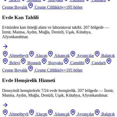
Çeşme Boyalık
Çeşme Çiftlikköy
+
195
bölge
Evde Kan Tahlili
Evinizden kan örneği alımı ve laboratuvar takibi. 207 bölgede —
İzmir, Manisa, Aydın, Muğla, Denizli, Uşak, Kütahya,
Afyonkarahisar.
Ahmetbeyli
Alaçatı
Alsancak
Ayrancılar
Balatçık
Belevi
Bostanlı
Bozyaka
Çamdibi
Çandarlı
Çeşme Boyalık
Çeşme Çiftlikköy
+
195
bölge
Evde Hemşirelik Hizmeti
Deneyimli hemşirelerle 7/24 evde hemşirelik. 207 bölgede — İzmir,
Manisa, Aydın, Muğla, Denizli, Uşak, Kütahya, Afyonkarahisar.
Ahmetbeyli
Alaçatı
Alsancak
Ayrancılar
Balatçık