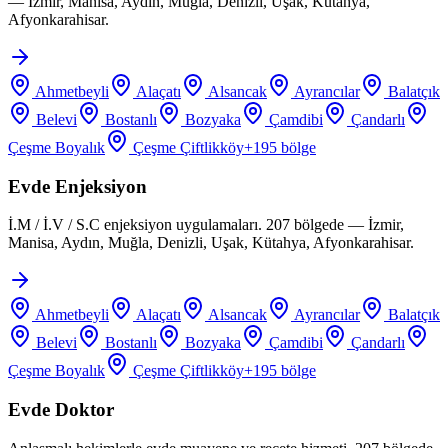
— İzmir, Manisa, Aydın, Muğla, Denizli, Uşak, Kütahya,
Afyonkarahisar.
Ahmetbeyli
Alaçatı
Alsancak
Ayrancılar
Balatçık
Belevi
Bostanlı
Bozyaka
Çamdibi
Çandarlı
Çeşme Boyalık
Çeşme Çiftlikköy
+
195
bölge
Evde Enjeksiyon
İ.M / İ.V / S.C enjeksiyon uygulamaları. 207 bölgede — İzmir,
Manisa, Aydın, Muğla, Denizli, Uşak, Kütahya, Afyonkarahisar.
Ahmetbeyli
Alaçatı
Alsancak
Ayrancılar
Balatçık
Belevi
Bostanlı
Bozyaka
Çamdibi
Çandarlı
Çeşme Boyalık
Çeşme Çiftlikköy
+
195
bölge
Evde Doktor