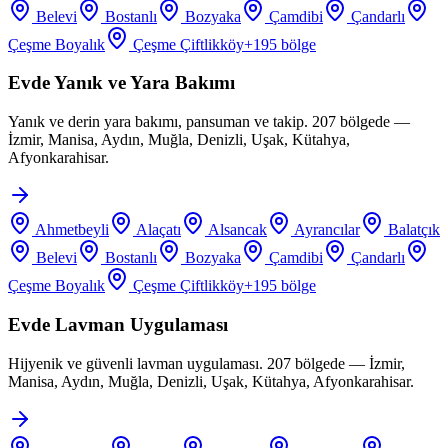
Belevi
Bostanlı
Bozyaka
Çamdibi
Çandarlı
Çeşme Boyalık
Çeşme Çiftlikköy
+
195
bölge
Evde Yanık ve Yara Bakımı
Yanık ve derin yara bakımı, pansuman ve takip. 207 bölgede —
İzmir, Manisa, Aydın, Muğla, Denizli, Uşak, Kütahya,
Afyonkarahisar.
Ahmetbeyli
Alaçatı
Alsancak
Ayrancılar
Balatçık
Belevi
Bostanlı
Bozyaka
Çamdibi
Çandarlı
Çeşme Boyalık
Çeşme Çiftlikköy
+
195
bölge
Evde Lavman Uygulaması
Hijyenik ve güvenli lavman uygulaması. 207 bölgede — İzmir,
Manisa, Aydın, Muğla, Denizli, Uşak, Kütahya, Afyonkarahisar.