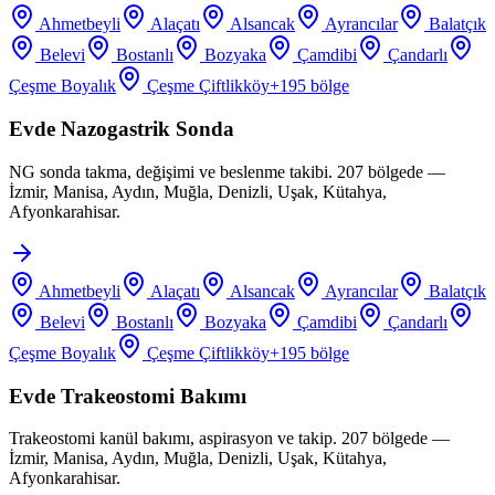
Ahmetbeyli
Alaçatı
Alsancak
Ayrancılar
Balatçık
Belevi
Bostanlı
Bozyaka
Çamdibi
Çandarlı
Çeşme Boyalık
Çeşme Çiftlikköy
+
195
bölge
Evde Nazogastrik Sonda
NG sonda takma, değişimi ve beslenme takibi. 207 bölgede —
İzmir, Manisa, Aydın, Muğla, Denizli, Uşak, Kütahya,
Afyonkarahisar.
Ahmetbeyli
Alaçatı
Alsancak
Ayrancılar
Balatçık
Belevi
Bostanlı
Bozyaka
Çamdibi
Çandarlı
Çeşme Boyalık
Çeşme Çiftlikköy
+
195
bölge
Evde Trakeostomi Bakımı
Trakeostomi kanül bakımı, aspirasyon ve takip. 207 bölgede —
İzmir, Manisa, Aydın, Muğla, Denizli, Uşak, Kütahya,
Afyonkarahisar.