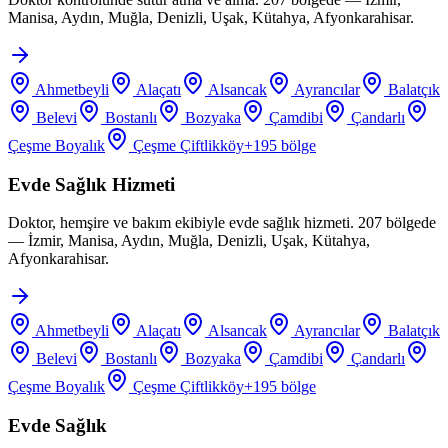
Manisa, Aydın, Muğla, Denizli, Uşak, Kütahya, Afyonkarahisar.
Ahmetbeyli
Alaçatı
Alsancak
Ayrancılar
Balatçık
Belevi
Bostanlı
Bozyaka
Çamdibi
Çandarlı
Çeşme Boyalık
Çeşme Çiftlikköy
+
195
bölge
Evde Sağlık Hizmeti
Doktor, hemşire ve bakım ekibiyle evde sağlık hizmeti. 207 bölgede
— İzmir, Manisa, Aydın, Muğla, Denizli, Uşak, Kütahya,
Afyonkarahisar.
Ahmetbeyli
Alaçatı
Alsancak
Ayrancılar
Balatçık
Belevi
Bostanlı
Bozyaka
Çamdibi
Çandarlı
Çeşme Boyalık
Çeşme Çiftlikköy
+
195
bölge
Evde Sağlık