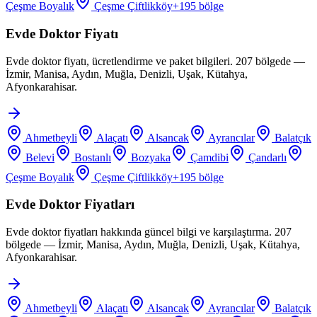
Çeşme Boyalık
Çeşme Çiftlikköy
+
195
bölge
Evde Doktor Fiyatı
Evde doktor fiyatı, ücretlendirme ve paket bilgileri. 207 bölgede —
İzmir, Manisa, Aydın, Muğla, Denizli, Uşak, Kütahya,
Afyonkarahisar.
Ahmetbeyli
Alaçatı
Alsancak
Ayrancılar
Balatçık
Belevi
Bostanlı
Bozyaka
Çamdibi
Çandarlı
Çeşme Boyalık
Çeşme Çiftlikköy
+
195
bölge
Evde Doktor Fiyatları
Evde doktor fiyatları hakkında güncel bilgi ve karşılaştırma. 207
bölgede — İzmir, Manisa, Aydın, Muğla, Denizli, Uşak, Kütahya,
Afyonkarahisar.
Ahmetbeyli
Alaçatı
Alsancak
Ayrancılar
Balatçık