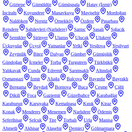
Göztepe
Gümüldür
Gümüşpala
Hatay (İzmir)
İnciraltı
Koyundere
Manavkuyu
Mavişehir
Mordoğan
Naldöken
Nergiz
Örnekköy
Özdere
Pınarbaşı
Reisdere
Sahilevleri (Narlıdere)
Sarnıç
Sasalı
Sığacık
Semikler
Şirinyer
Ulamış
Ulucak
Ulukent
Üçkuyular
Üçyol
Yamanlar
Yelki
Yeşilova
Yeşilyurt
Zeytinlik
Bitez
Dalyan
Gümbet
Gümüşlük
Gündoğan
İçmeler
Torba
Turgutreis
Türkbükü
Yalıkavak
Cunda
Edremit
Sarımsaklı
Altındağ
Osmangazi
İzmir
Aliağa
Balçova
Bayındır
Bayraklı
Bergama
Beydağ
Bornova
Buca
Çeşme
Çiğli
Dikili
Foça
Gaziemir
Güzelbahçe
Karabağlar
Karaburun
Karşıyaka
Kemalpaşa
Kınık
Kiraz
Konak
Menderes
Menemen
Narlıdere
Ödemiş
Seferihisar
Selçuk
Tire
Torbalı
Urla
Manisa
Ahmetli
Akhisar
Alaşehir
Demirci
Gölmarmara