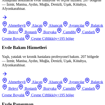
Anlaşmalı hekimlerle evde muayene ve reçete hizmeti. 207 bölgede
— İzmir, Manisa, Aydın, Muğla, Denizli, Uşak, Kütahya,
Afyonkarahisar.
Ahmetbeyli
Alaçatı
Alsancak
Ayrancılar
Balatçık
Belevi
Bostanlı
Bozyaka
Çamdibi
Çandarlı
Çeşme Boyalık
Çeşme Çiftlikköy
+
195
bölge
Evde Bakım Hizmetleri
Yaşlı, yatalak ve kronik hastalara profesyonel bakım. 207 bölgede
— İzmir, Manisa, Aydın, Muğla, Denizli, Uşak, Kütahya,
Afyonkarahisar.
Ahmetbeyli
Alaçatı
Alsancak
Ayrancılar
Balatçık
Belevi
Bostanlı
Bozyaka
Çamdibi
Çandarlı
Çeşme Boyalık
Çeşme Çiftlikköy
+
195
bölge
Evde Pansuman