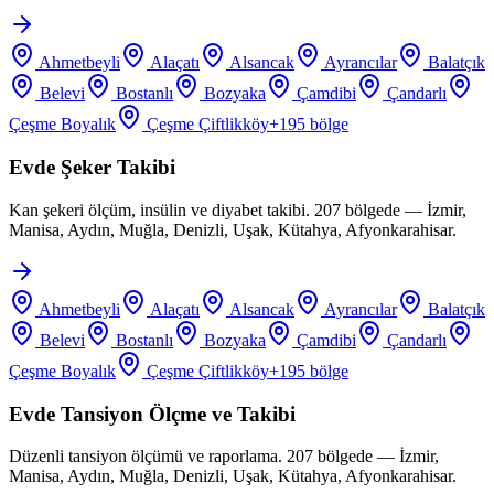
Ahmetbeyli
Alaçatı
Alsancak
Ayrancılar
Balatçık
Belevi
Bostanlı
Bozyaka
Çamdibi
Çandarlı
Çeşme Boyalık
Çeşme Çiftlikköy
+
195
bölge
Evde Şeker Takibi
Kan şekeri ölçüm, insülin ve diyabet takibi. 207 bölgede — İzmir,
Manisa, Aydın, Muğla, Denizli, Uşak, Kütahya, Afyonkarahisar.
Ahmetbeyli
Alaçatı
Alsancak
Ayrancılar
Balatçık
Belevi
Bostanlı
Bozyaka
Çamdibi
Çandarlı
Çeşme Boyalık
Çeşme Çiftlikköy
+
195
bölge
Evde Tansiyon Ölçme ve Takibi
Düzenli tansiyon ölçümü ve raporlama. 207 bölgede — İzmir,
Manisa, Aydın, Muğla, Denizli, Uşak, Kütahya, Afyonkarahisar.