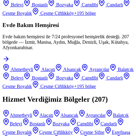
Belevi
Bostanlı
Bozyaka
Çamdibi
Çandarlı
Çeşme Boyalık
Çeşme Çiftlikköy
+
195
bölge
Evde Bakım Hemşiresi
Evde bakım hemşiresi ile 7/24 profesyonel hemşirelik desteği. 207
bölgede — İzmir, Manisa, Aydın, Muğla, Denizli, Uşak, Kütahya,
Afyonkarahisar.
Ahmetbeyli
Alaçatı
Alsancak
Ayrancılar
Balatçık
Belevi
Bostanlı
Bozyaka
Çamdibi
Çandarlı
Çeşme Boyalık
Çeşme Çiftlikköy
+
195
bölge
Hizmet Verdiğimiz Bölgeler (
207
)
Ahmetbeyli
Alaçatı
Alsancak
Ayrancılar
Balatçık
Belevi
Bostanlı
Bozyaka
Çamdibi
Çandarlı
Çeşme Boyalık
Çeşme Çiftlikköy
Çeşme Şifne
Eşrefpaşa