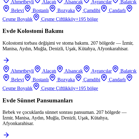
Ahmetbeyli
Alaçatı
Alsancak
Ayrancılar
Balatçık
Belevi
Bostanlı
Bozyaka
Çamdibi
Çandarlı
Çeşme Boyalık
Çeşme Çiftlikköy
+
195
bölge
Evde Kolostomi Bakımı
Kolostomi torbası değişimi ve stoma bakımı. 207 bölgede — İzmir,
Manisa, Aydın, Muğla, Denizli, Uşak, Kütahya, Afyonkarahisar.
Ahmetbeyli
Alaçatı
Alsancak
Ayrancılar
Balatçık
Belevi
Bostanlı
Bozyaka
Çamdibi
Çandarlı
Çeşme Boyalık
Çeşme Çiftlikköy
+
195
bölge
Evde Sünnet Pansumanları
Bebek ve çocuklarda sünnet sonrası pansuman. 207 bölgede —
İzmir, Manisa, Aydın, Muğla, Denizli, Uşak, Kütahya,
Afyonkarahisar.