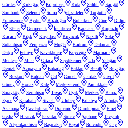
Gördes
Kırkağaç
Köprübaşı
Kula
Salihli
Sarıgöl
Saruhanlı
Selendi
Soma
Şehzadeler
Turgutlu
Yunusemre
Aydın
Bozdoğan
Buharkent
Çine
Didim
Efeler
Germencik
İncirliova
Karacasu
Karpuzlu
Koçarlı
Köşk
Kuşadası
Kuyucak
Nazilli
Söke
Sultanhisar
Yenipazar
Muğla
Bodrum
Dalaman
Datça
Fethiye
Kavaklıdere
Köyceğiz
Marmaris
Menteşe
Milas
Ortaca
Seydikemer
Ula
Yatağan
Denizli
Acıpayam
Babadağ
Baklan
Bekilli
Beyağaç
Bozkurt
Buldan
Çal
Çameli
Çardak
Çivril
Güney
Honaz
Kale
Merkezefendi
Pamukkale
Sarayköy
Serinhisar
Tavas
Uşak
Merkez
Banaz
Eşme
Karahallı
Sivaslı
Ulubey
Kütahya
Altıntaş
Aslanapa
Çavdarhisar
Domaniç
Dumlupınar
Emet
Gediz
Hisarcık
Pazarlar
Simav
Şaphane
Tavşanlı
Afyonkarahisar
Başmakçı
Bayat
Bolvadin
Çay