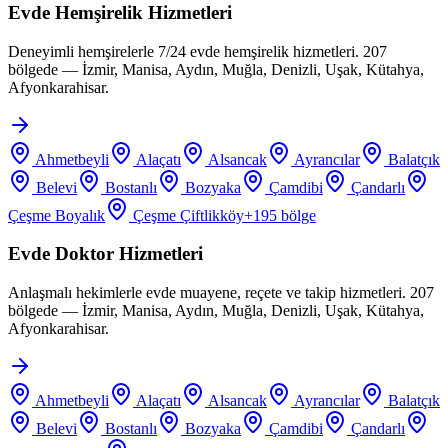
Evde Hemşirelik Hizmetleri
Deneyimli hemşirelerle 7/24 evde hemşirelik hizmetleri. 207
bölgede — İzmir, Manisa, Aydın, Muğla, Denizli, Uşak, Kütahya,
Afyonkarahisar.
Ahmetbeyli
Alaçatı
Alsancak
Ayrancılar
Balatçık
Belevi
Bostanlı
Bozyaka
Çamdibi
Çandarlı
Çeşme Boyalık
Çeşme Çiftlikköy
+
195
bölge
Evde Doktor Hizmetleri
Anlaşmalı hekimlerle evde muayene, reçete ve takip hizmetleri. 207
bölgede — İzmir, Manisa, Aydın, Muğla, Denizli, Uşak, Kütahya,
Afyonkarahisar.
Ahmetbeyli
Alaçatı
Alsancak
Ayrancılar
Balatçık
Belevi
Bostanlı
Bozyaka
Çamdibi
Çandarlı