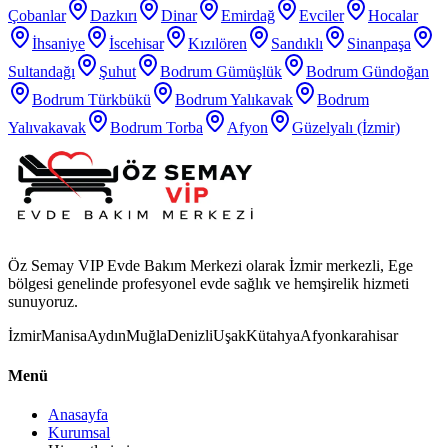
Çobanlar
Dazkırı
Dinar
Emirdağ
Evciler
Hocalar
İhsaniye
İscehisar
Kızılören
Sandıklı
Sinanpaşa
Sultandağı
Şuhut
Bodrum Gümüşlük
Bodrum Gündoğan
Bodrum Türkbükü
Bodrum Yalıkavak
Bodrum
Yalıvakavak
Bodrum Torba
Afyon
Güzelyalı (İzmir)
Öz Semay VIP Evde Bakım Merkezi olarak İzmir merkezli, Ege
bölgesi genelinde profesyonel evde sağlık ve hemşirelik hizmeti
sunuyoruz.
İzmir
Manisa
Aydın
Muğla
Denizli
Uşak
Kütahya
Afyonkarahisar
Menü
Anasayfa
Kurumsal