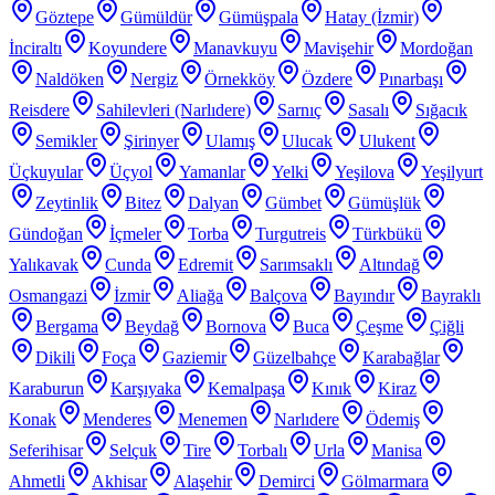
Göztepe
Gümüldür
Gümüşpala
Hatay (İzmir)
İnciraltı
Koyundere
Manavkuyu
Mavişehir
Mordoğan
Naldöken
Nergiz
Örnekköy
Özdere
Pınarbaşı
Reisdere
Sahilevleri (Narlıdere)
Sarnıç
Sasalı
Sığacık
Semikler
Şirinyer
Ulamış
Ulucak
Ulukent
Üçkuyular
Üçyol
Yamanlar
Yelki
Yeşilova
Yeşilyurt
Zeytinlik
Bitez
Dalyan
Gümbet
Gümüşlük
Gündoğan
İçmeler
Torba
Turgutreis
Türkbükü
Yalıkavak
Cunda
Edremit
Sarımsaklı
Altındağ
Osmangazi
İzmir
Aliağa
Balçova
Bayındır
Bayraklı
Bergama
Beydağ
Bornova
Buca
Çeşme
Çiğli
Dikili
Foça
Gaziemir
Güzelbahçe
Karabağlar
Karaburun
Karşıyaka
Kemalpaşa
Kınık
Kiraz
Konak
Menderes
Menemen
Narlıdere
Ödemiş
Seferihisar
Selçuk
Tire
Torbalı
Urla
Manisa
Ahmetli
Akhisar
Alaşehir
Demirci
Gölmarmara