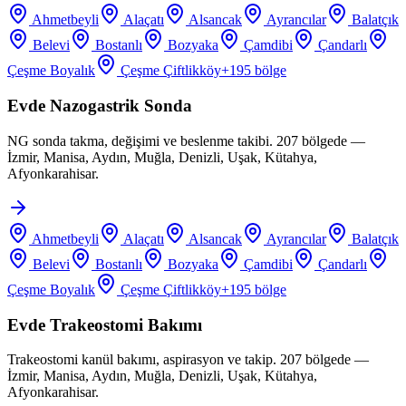
Ahmetbeyli
Alaçatı
Alsancak
Ayrancılar
Balatçık
Belevi
Bostanlı
Bozyaka
Çamdibi
Çandarlı
Çeşme Boyalık
Çeşme Çiftlikköy
+
195
bölge
Evde Nazogastrik Sonda
NG sonda takma, değişimi ve beslenme takibi. 207 bölgede —
İzmir, Manisa, Aydın, Muğla, Denizli, Uşak, Kütahya,
Afyonkarahisar.
Ahmetbeyli
Alaçatı
Alsancak
Ayrancılar
Balatçık
Belevi
Bostanlı
Bozyaka
Çamdibi
Çandarlı
Çeşme Boyalık
Çeşme Çiftlikköy
+
195
bölge
Evde Trakeostomi Bakımı
Trakeostomi kanül bakımı, aspirasyon ve takip. 207 bölgede —
İzmir, Manisa, Aydın, Muğla, Denizli, Uşak, Kütahya,
Afyonkarahisar.