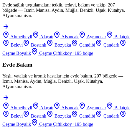
Evde sağlık uygulamaları: tetkik, tedavi, bakım ve takip. 207
bölgede — İzmir, Manisa, Aydın, Muğla, Denizli, Uşak, Kütahya,
Afyonkarahisar.
Ahmetbeyli
Alaçatı
Alsancak
Ayrancılar
Balatçık
Belevi
Bostanlı
Bozyaka
Çamdibi
Çandarlı
Çeşme Boyalık
Çeşme Çiftlikköy
+
195
bölge
Evde Bakım
Yaşlı, yatalak ve kronik hastalar için evde bakım. 207 bölgede —
İzmir, Manisa, Aydın, Muğla, Denizli, Uşak, Kütahya,
Afyonkarahisar.
Ahmetbeyli
Alaçatı
Alsancak
Ayrancılar
Balatçık
Belevi
Bostanlı
Bozyaka
Çamdibi
Çandarlı
Çeşme Boyalık
Çeşme Çiftlikköy
+
195
bölge