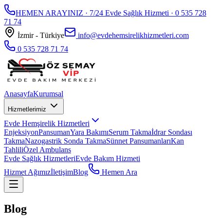
HEMEN ARAYINIZ · 7/24 Evde Sağlık Hizmeti ·
0 535 728
71 74
İzmir - Türkiye
info@evdehemsirelikhizmetleri.com
0 535 728 71 74
Anasayfa
Kurumsal
Hizmetlerimiz
Evde Hemşirelik Hizmetleri
Enjeksiyon
Pansuman
Yara Bakımı
Serum Takma
İdrar Sondası
Takma
Nazogastrik Sonda Takma
Sünnet Pansumanları
Kan
Tahlili
Özel Ambulans
Evde Sağlık Hizmetleri
Evde Bakım Hizmeti
Hizmet Ağımız
İletişim
Blog
Hemen Ara
Blog