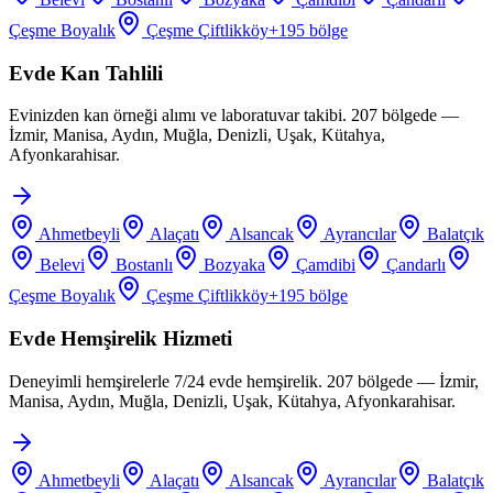
Çeşme Boyalık
Çeşme Çiftlikköy
+
195
bölge
Evde Kan Tahlili
Evinizden kan örneği alımı ve laboratuvar takibi. 207 bölgede —
İzmir, Manisa, Aydın, Muğla, Denizli, Uşak, Kütahya,
Afyonkarahisar.
Ahmetbeyli
Alaçatı
Alsancak
Ayrancılar
Balatçık
Belevi
Bostanlı
Bozyaka
Çamdibi
Çandarlı
Çeşme Boyalık
Çeşme Çiftlikköy
+
195
bölge
Evde Hemşirelik Hizmeti
Deneyimli hemşirelerle 7/24 evde hemşirelik. 207 bölgede — İzmir,
Manisa, Aydın, Muğla, Denizli, Uşak, Kütahya, Afyonkarahisar.
Ahmetbeyli
Alaçatı
Alsancak
Ayrancılar
Balatçık