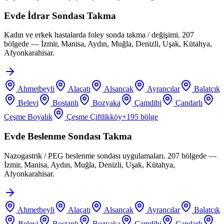
Evde İdrar Sondası Takma
Kadın ve erkek hastalarda foley sonda takma / değişimi. 207
bölgede — İzmir, Manisa, Aydın, Muğla, Denizli, Uşak, Kütahya,
Afyonkarahisar.
Ahmetbeyli
Alaçatı
Alsancak
Ayrancılar
Balatçık
Belevi
Bostanlı
Bozyaka
Çamdibi
Çandarlı
Çeşme Boyalık
Çeşme Çiftlikköy
+
195
bölge
Evde Beslenme Sondası Takma
Nazogastrik / PEG beslenme sondası uygulamaları. 207 bölgede —
İzmir, Manisa, Aydın, Muğla, Denizli, Uşak, Kütahya,
Afyonkarahisar.
Ahmetbeyli
Alaçatı
Alsancak
Ayrancılar
Balatçık
Belevi
Bostanlı
Bozyaka
Çamdibi
Çandarlı