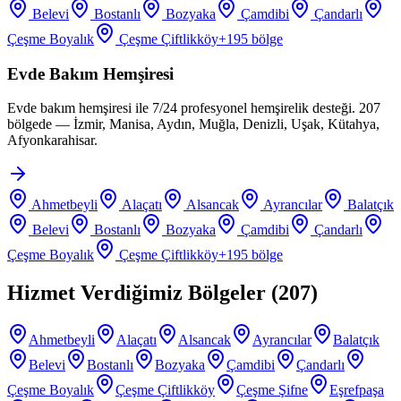
Belevi
Bostanlı
Bozyaka
Çamdibi
Çandarlı
Çeşme Boyalık
Çeşme Çiftlikköy
+
195
bölge
Evde Bakım Hemşiresi
Evde bakım hemşiresi ile 7/24 profesyonel hemşirelik desteği. 207
bölgede — İzmir, Manisa, Aydın, Muğla, Denizli, Uşak, Kütahya,
Afyonkarahisar.
Ahmetbeyli
Alaçatı
Alsancak
Ayrancılar
Balatçık
Belevi
Bostanlı
Bozyaka
Çamdibi
Çandarlı
Çeşme Boyalık
Çeşme Çiftlikköy
+
195
bölge
Hizmet Verdiğimiz Bölgeler (
207
)
Ahmetbeyli
Alaçatı
Alsancak
Ayrancılar
Balatçık
Belevi
Bostanlı
Bozyaka
Çamdibi
Çandarlı
Çeşme Boyalık
Çeşme Çiftlikköy
Çeşme Şifne
Eşrefpaşa