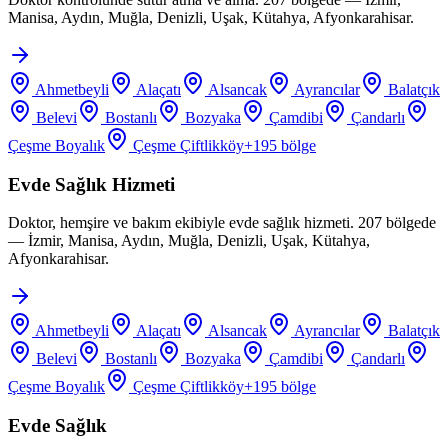
Manisa, Aydın, Muğla, Denizli, Uşak, Kütahya, Afyonkarahisar.
Ahmetbeyli
Alaçatı
Alsancak
Ayrancılar
Balatçık
Belevi
Bostanlı
Bozyaka
Çamdibi
Çandarlı
Çeşme Boyalık
Çeşme Çiftlikköy
+
195
bölge
Evde Sağlık Hizmeti
Doktor, hemşire ve bakım ekibiyle evde sağlık hizmeti. 207 bölgede
— İzmir, Manisa, Aydın, Muğla, Denizli, Uşak, Kütahya,
Afyonkarahisar.
Ahmetbeyli
Alaçatı
Alsancak
Ayrancılar
Balatçık
Belevi
Bostanlı
Bozyaka
Çamdibi
Çandarlı
Çeşme Boyalık
Çeşme Çiftlikköy
+
195
bölge
Evde Sağlık