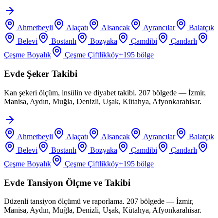
Ahmetbeyli
Alaçatı
Alsancak
Ayrancılar
Balatçık
Belevi
Bostanlı
Bozyaka
Çamdibi
Çandarlı
Çeşme Boyalık
Çeşme Çiftlikköy
+
195
bölge
Evde Şeker Takibi
Kan şekeri ölçüm, insülin ve diyabet takibi. 207 bölgede — İzmir,
Manisa, Aydın, Muğla, Denizli, Uşak, Kütahya, Afyonkarahisar.
Ahmetbeyli
Alaçatı
Alsancak
Ayrancılar
Balatçık
Belevi
Bostanlı
Bozyaka
Çamdibi
Çandarlı
Çeşme Boyalık
Çeşme Çiftlikköy
+
195
bölge
Evde Tansiyon Ölçme ve Takibi
Düzenli tansiyon ölçümü ve raporlama. 207 bölgede — İzmir,
Manisa, Aydın, Muğla, Denizli, Uşak, Kütahya, Afyonkarahisar.