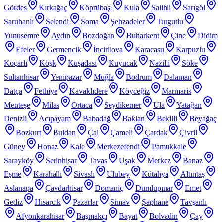
Gördes
Kırkağaç
Köprübaşı
Kula
Salihli
Sarıgöl
Saruhanlı
Selendi
Soma
Şehzadeler
Turgutlu
Yunusemre
Aydın
Bozdoğan
Buharkent
Çine
Didim
Efeler
Germencik
İncirliova
Karacasu
Karpuzlu
Koçarlı
Köşk
Kuşadası
Kuyucak
Nazilli
Söke
Sultanhisar
Yenipazar
Muğla
Bodrum
Dalaman
Datça
Fethiye
Kavaklıdere
Köyceğiz
Marmaris
Menteşe
Milas
Ortaca
Seydikemer
Ula
Yatağan
Denizli
Acıpayam
Babadağ
Baklan
Bekilli
Beyağaç
Bozkurt
Buldan
Çal
Çameli
Çardak
Çivril
Güney
Honaz
Kale
Merkezefendi
Pamukkale
Sarayköy
Serinhisar
Tavas
Uşak
Merkez
Banaz
Eşme
Karahallı
Sivaslı
Ulubey
Kütahya
Altıntaş
Aslanapa
Çavdarhisar
Domaniç
Dumlupınar
Emet
Gediz
Hisarcık
Pazarlar
Simav
Şaphane
Tavşanlı
Afyonkarahisar
Başmakçı
Bayat
Bolvadin
Çay