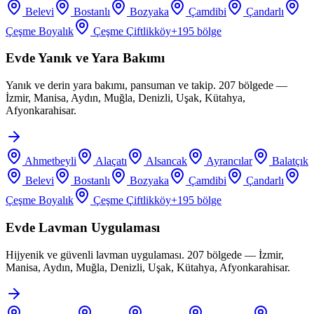
Belevi
Bostanlı
Bozyaka
Çamdibi
Çandarlı
Çeşme Boyalık
Çeşme Çiftlikköy
+
195
bölge
Evde Yanık ve Yara Bakımı
Yanık ve derin yara bakımı, pansuman ve takip. 207 bölgede —
İzmir, Manisa, Aydın, Muğla, Denizli, Uşak, Kütahya,
Afyonkarahisar.
Ahmetbeyli
Alaçatı
Alsancak
Ayrancılar
Balatçık
Belevi
Bostanlı
Bozyaka
Çamdibi
Çandarlı
Çeşme Boyalık
Çeşme Çiftlikköy
+
195
bölge
Evde Lavman Uygulaması
Hijyenik ve güvenli lavman uygulaması. 207 bölgede — İzmir,
Manisa, Aydın, Muğla, Denizli, Uşak, Kütahya, Afyonkarahisar.