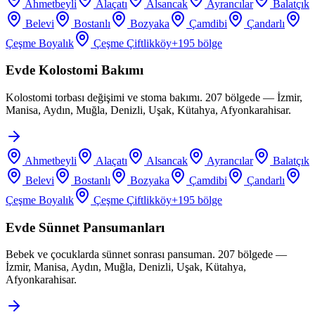
Ahmetbeyli
Alaçatı
Alsancak
Ayrancılar
Balatçık
Belevi
Bostanlı
Bozyaka
Çamdibi
Çandarlı
Çeşme Boyalık
Çeşme Çiftlikköy
+
195
bölge
Evde Kolostomi Bakımı
Kolostomi torbası değişimi ve stoma bakımı. 207 bölgede — İzmir,
Manisa, Aydın, Muğla, Denizli, Uşak, Kütahya, Afyonkarahisar.
Ahmetbeyli
Alaçatı
Alsancak
Ayrancılar
Balatçık
Belevi
Bostanlı
Bozyaka
Çamdibi
Çandarlı
Çeşme Boyalık
Çeşme Çiftlikköy
+
195
bölge
Evde Sünnet Pansumanları
Bebek ve çocuklarda sünnet sonrası pansuman. 207 bölgede —
İzmir, Manisa, Aydın, Muğla, Denizli, Uşak, Kütahya,
Afyonkarahisar.