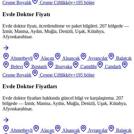
Çeşme Boyalık
Çeşme Çiftlikköy
+
195
bölge
Evde Doktor Fiyatı
Evde doktor fiyatı, ücretlendirme ve paket bilgileri. 207 bölgede —
İzmir, Manisa, Aydın, Muğla, Denizli, Uşak, Kütahya,
Afyonkarahisar.
Ahmetbeyli
Alaçatı
Alsancak
Ayrancılar
Balatçık
Belevi
Bostanlı
Bozyaka
Çamdibi
Çandarlı
Çeşme Boyalık
Çeşme Çiftlikköy
+
195
bölge
Evde Doktor Fiyatları
Evde doktor fiyatları hakkında güncel bilgi ve karşılaştırma. 207
bölgede — İzmir, Manisa, Aydın, Muğla, Denizli, Uşak, Kütahya,
Afyonkarahisar.
Ahmetbeyli
Alaçatı
Alsancak
Ayrancılar
Balatçık