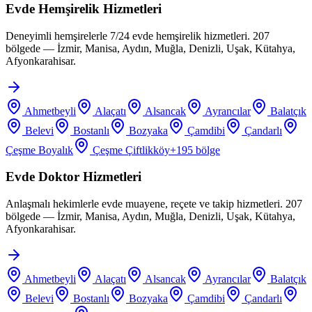
Evde Hemşirelik Hizmetleri
Deneyimli hemşirelerle 7/24 evde hemşirelik hizmetleri. 207
bölgede — İzmir, Manisa, Aydın, Muğla, Denizli, Uşak, Kütahya,
Afyonkarahisar.
Ahmetbeyli
Alaçatı
Alsancak
Ayrancılar
Balatçık
Belevi
Bostanlı
Bozyaka
Çamdibi
Çandarlı
Çeşme Boyalık
Çeşme Çiftlikköy
+
195
bölge
Evde Doktor Hizmetleri
Anlaşmalı hekimlerle evde muayene, reçete ve takip hizmetleri. 207
bölgede — İzmir, Manisa, Aydın, Muğla, Denizli, Uşak, Kütahya,
Afyonkarahisar.
Ahmetbeyli
Alaçatı
Alsancak
Ayrancılar
Balatçık
Belevi
Bostanlı
Bozyaka
Çamdibi
Çandarlı