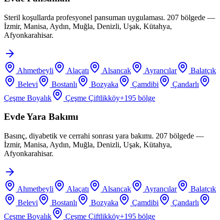
Steril koşullarda profesyonel pansuman uygulaması. 207 bölgede —
İzmir, Manisa, Aydın, Muğla, Denizli, Uşak, Kütahya,
Afyonkarahisar.
Ahmetbeyli
Alaçatı
Alsancak
Ayrancılar
Balatçık
Belevi
Bostanlı
Bozyaka
Çamdibi
Çandarlı
Çeşme Boyalık
Çeşme Çiftlikköy
+
195
bölge
Evde Yara Bakımı
Basınç, diyabetik ve cerrahi sonrası yara bakımı. 207 bölgede —
İzmir, Manisa, Aydın, Muğla, Denizli, Uşak, Kütahya,
Afyonkarahisar.
Ahmetbeyli
Alaçatı
Alsancak
Ayrancılar
Balatçık
Belevi
Bostanlı
Bozyaka
Çamdibi
Çandarlı
Çeşme Boyalık
Çeşme Çiftlikköy
+
195
bölge