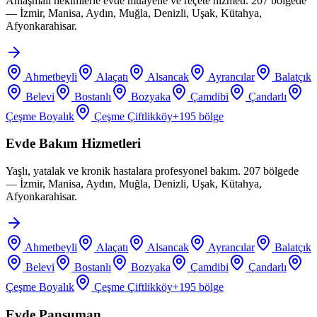
Anlaşmalı hekimlerle evde muayene ve reçete hizmeti. 207 bölgede
— İzmir, Manisa, Aydın, Muğla, Denizli, Uşak, Kütahya,
Afyonkarahisar.
Ahmetbeyli
Alaçatı
Alsancak
Ayrancılar
Balatçık
Belevi
Bostanlı
Bozyaka
Çamdibi
Çandarlı
Çeşme Boyalık
Çeşme Çiftlikköy
+
195
bölge
Evde Bakım Hizmetleri
Yaşlı, yatalak ve kronik hastalara profesyonel bakım. 207 bölgede
— İzmir, Manisa, Aydın, Muğla, Denizli, Uşak, Kütahya,
Afyonkarahisar.
Ahmetbeyli
Alaçatı
Alsancak
Ayrancılar
Balatçık
Belevi
Bostanlı
Bozyaka
Çamdibi
Çandarlı
Çeşme Boyalık
Çeşme Çiftlikköy
+
195
bölge
Evde Pansuman