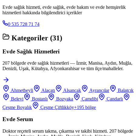
Evde sağlık hizmeti, evde sağlık, evde bakım ve evde hemşirelik
hizmetleri hakkında bilgilendirici içerikler
0 535 728 71 74
Kategoriler (
31
)
Evde Sağlık Hizmetleri
207 bölgede evde sağlık hizmetleri — İzmir, Manisa, Aydın, Muğla,
Denizli, Uşak, Kütahya, Afyonkarahisar ve tüm ilçe/mahalleler.
Ahmetbeyli
Alaçatı
Alsancak
Ayrancılar
Balatçık
Belevi
Bostanlı
Bozyaka
Çamdibi
Çandarlı
Çeşme Boyalık
Çeşme Çiftlikköy
+
195
bölge
Evde Serum
Doktor reçeteli serum takma, çıkarma ve takibi hizmeti. 207 bölgede