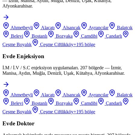
— İzmir, Manisa, Aydın, Muğla, Denizli, Uşak, Kütahya,
Afyonkarahisar.
Ahmetbeyli
Alaçatı
Alsancak
Ayrancılar
Balatçık
Belevi
Bostanlı
Bozyaka
Çamdibi
Çandarlı
Çeşme Boyalık
Çeşme Çiftlikköy
+
195
bölge
Evde Enjeksiyon
İ.M / İ.V / S.C enjeksiyon uygulamaları. 207 bölgede — İzmir,
Manisa, Aydın, Muğla, Denizli, Uşak, Kütahya, Afyonkarahisar.
Ahmetbeyli
Alaçatı
Alsancak
Ayrancılar
Balatçık
Belevi
Bostanlı
Bozyaka
Çamdibi
Çandarlı
Çeşme Boyalık
Çeşme Çiftlikköy
+
195
bölge
Evde Doktor