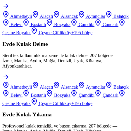
Ahmetbeyli
Alaçatı
Alsancak
Ayrancılar
Balatçık
Belevi
Bostanlı
Bozyaka
Çamdibi
Çandarlı
Çeşme Boyalık
Çeşme Çiftlikköy
+
195
bölge
Evde Kulak Delme
Steril tek kullanımlık malzeme ile kulak delme. 207 bölgede —
İzmir, Manisa, Aydın, Muğla, Denizli, Uşak, Kütahya,
Afyonkarahisar.
Ahmetbeyli
Alaçatı
Alsancak
Ayrancılar
Balatçık
Belevi
Bostanlı
Bozyaka
Çamdibi
Çandarlı
Çeşme Boyalık
Çeşme Çiftlikköy
+
195
bölge
Evde Kulak Yıkama
Profesyonel kulak temizliği ve buşon çıkarma. 207 bölgede —