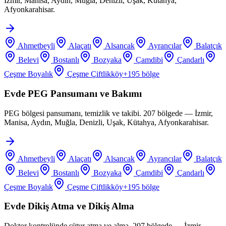
İzmir, Manisa, Aydın, Muğla, Denizli, Uşak, Kütahya,
Afyonkarahisar.
Ahmetbeyli
Alaçatı
Alsancak
Ayrancılar
Balatçık
Belevi
Bostanlı
Bozyaka
Çamdibi
Çandarlı
Çeşme Boyalık
Çeşme Çiftlikköy
+
195
bölge
Evde PEG Pansumanı ve Bakımı
PEG bölgesi pansumanı, temizlik ve takibi. 207 bölgede — İzmir,
Manisa, Aydın, Muğla, Denizli, Uşak, Kütahya, Afyonkarahisar.
Ahmetbeyli
Alaçatı
Alsancak
Ayrancılar
Balatçık
Belevi
Bostanlı
Bozyaka
Çamdibi
Çandarlı
Çeşme Boyalık
Çeşme Çiftlikköy
+
195
bölge
Evde Dikiş Atma ve Dikiş Alma
Doktor kontrolünde sütur atma ve alma. 207 bölgede — İzmir,