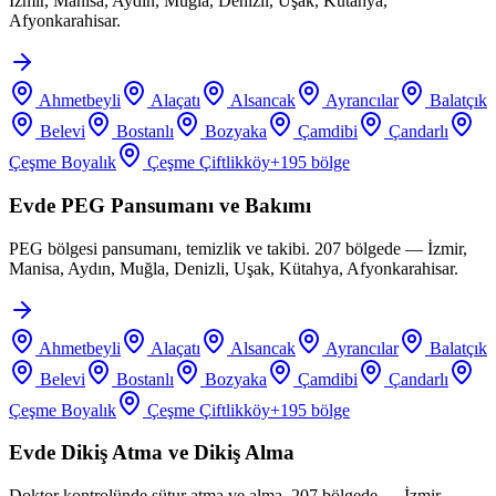
İzmir, Manisa, Aydın, Muğla, Denizli, Uşak, Kütahya,
Afyonkarahisar.
Ahmetbeyli
Alaçatı
Alsancak
Ayrancılar
Balatçık
Belevi
Bostanlı
Bozyaka
Çamdibi
Çandarlı
Çeşme Boyalık
Çeşme Çiftlikköy
+
195
bölge
Evde PEG Pansumanı ve Bakımı
PEG bölgesi pansumanı, temizlik ve takibi. 207 bölgede — İzmir,
Manisa, Aydın, Muğla, Denizli, Uşak, Kütahya, Afyonkarahisar.
Ahmetbeyli
Alaçatı
Alsancak
Ayrancılar
Balatçık
Belevi
Bostanlı
Bozyaka
Çamdibi
Çandarlı
Çeşme Boyalık
Çeşme Çiftlikköy
+
195
bölge
Evde Dikiş Atma ve Dikiş Alma
Doktor kontrolünde sütur atma ve alma. 207 bölgede — İzmir,