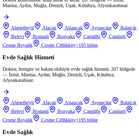
Manisa, Aydın, Muğla, Denizli, Uşak, Kütahya, Afyonkarahisar.
Ahmetbeyli
Alaçatı
Alsancak
Ayrancılar
Balatçık
Belevi
Bostanlı
Bozyaka
Çamdibi
Çandarlı
Çeşme Boyalık
Çeşme Çiftlikköy
+
195
bölge
Evde Sağlık Hizmeti
Doktor, hemşire ve bakım ekibiyle evde sağlık hizmeti. 207 bölgede
— İzmir, Manisa, Aydın, Muğla, Denizli, Uşak, Kütahya,
Afyonkarahisar.
Ahmetbeyli
Alaçatı
Alsancak
Ayrancılar
Balatçık
Belevi
Bostanlı
Bozyaka
Çamdibi
Çandarlı
Çeşme Boyalık
Çeşme Çiftlikköy
+
195
bölge
Evde Sağlık