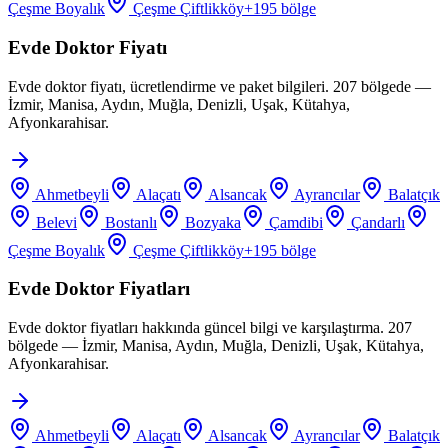
Çeşme Boyalık
Çeşme Çiftlikköy
+
195
bölge
Evde Doktor Fiyatı
Evde doktor fiyatı, ücretlendirme ve paket bilgileri. 207 bölgede —
İzmir, Manisa, Aydın, Muğla, Denizli, Uşak, Kütahya,
Afyonkarahisar.
Ahmetbeyli
Alaçatı
Alsancak
Ayrancılar
Balatçık
Belevi
Bostanlı
Bozyaka
Çamdibi
Çandarlı
Çeşme Boyalık
Çeşme Çiftlikköy
+
195
bölge
Evde Doktor Fiyatları
Evde doktor fiyatları hakkında güncel bilgi ve karşılaştırma. 207
bölgede — İzmir, Manisa, Aydın, Muğla, Denizli, Uşak, Kütahya,
Afyonkarahisar.
Ahmetbeyli
Alaçatı
Alsancak
Ayrancılar
Balatçık