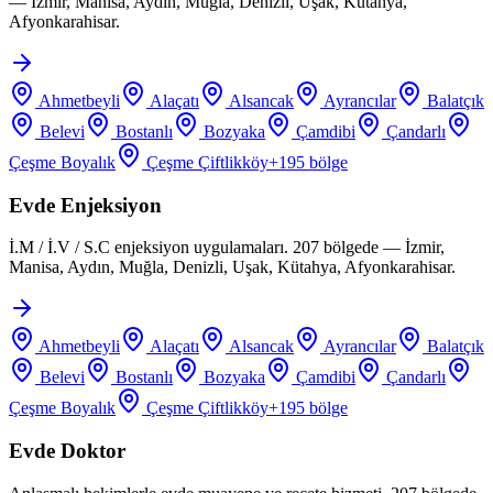
— İzmir, Manisa, Aydın, Muğla, Denizli, Uşak, Kütahya,
Afyonkarahisar.
Ahmetbeyli
Alaçatı
Alsancak
Ayrancılar
Balatçık
Belevi
Bostanlı
Bozyaka
Çamdibi
Çandarlı
Çeşme Boyalık
Çeşme Çiftlikköy
+
195
bölge
Evde Enjeksiyon
İ.M / İ.V / S.C enjeksiyon uygulamaları. 207 bölgede — İzmir,
Manisa, Aydın, Muğla, Denizli, Uşak, Kütahya, Afyonkarahisar.
Ahmetbeyli
Alaçatı
Alsancak
Ayrancılar
Balatçık
Belevi
Bostanlı
Bozyaka
Çamdibi
Çandarlı
Çeşme Boyalık
Çeşme Çiftlikköy
+
195
bölge
Evde Doktor