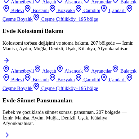
Ahmetbeyli
Alaçatı
Alsancak
Ayrancılar
Balatçık
Belevi
Bostanlı
Bozyaka
Çamdibi
Çandarlı
Çeşme Boyalık
Çeşme Çiftlikköy
+
195
bölge
Evde Kolostomi Bakımı
Kolostomi torbası değişimi ve stoma bakımı. 207 bölgede — İzmir,
Manisa, Aydın, Muğla, Denizli, Uşak, Kütahya, Afyonkarahisar.
Ahmetbeyli
Alaçatı
Alsancak
Ayrancılar
Balatçık
Belevi
Bostanlı
Bozyaka
Çamdibi
Çandarlı
Çeşme Boyalık
Çeşme Çiftlikköy
+
195
bölge
Evde Sünnet Pansumanları
Bebek ve çocuklarda sünnet sonrası pansuman. 207 bölgede —
İzmir, Manisa, Aydın, Muğla, Denizli, Uşak, Kütahya,
Afyonkarahisar.