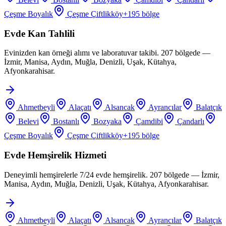
Çeşme Boyalık
Çeşme Çiftlikköy
+
195
bölge
Evde Kan Tahlili
Evinizden kan örneği alımı ve laboratuvar takibi. 207 bölgede —
İzmir, Manisa, Aydın, Muğla, Denizli, Uşak, Kütahya,
Afyonkarahisar.
Ahmetbeyli
Alaçatı
Alsancak
Ayrancılar
Balatçık
Belevi
Bostanlı
Bozyaka
Çamdibi
Çandarlı
Çeşme Boyalık
Çeşme Çiftlikköy
+
195
bölge
Evde Hemşirelik Hizmeti
Deneyimli hemşirelerle 7/24 evde hemşirelik. 207 bölgede — İzmir,
Manisa, Aydın, Muğla, Denizli, Uşak, Kütahya, Afyonkarahisar.
Ahmetbeyli
Alaçatı
Alsancak
Ayrancılar
Balatçık