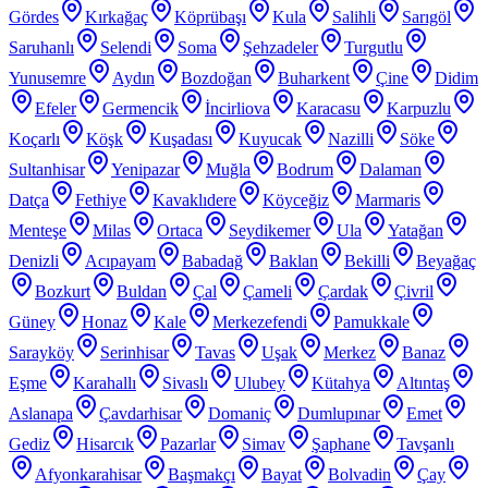
Gördes
Kırkağaç
Köprübaşı
Kula
Salihli
Sarıgöl
Saruhanlı
Selendi
Soma
Şehzadeler
Turgutlu
Yunusemre
Aydın
Bozdoğan
Buharkent
Çine
Didim
Efeler
Germencik
İncirliova
Karacasu
Karpuzlu
Koçarlı
Köşk
Kuşadası
Kuyucak
Nazilli
Söke
Sultanhisar
Yenipazar
Muğla
Bodrum
Dalaman
Datça
Fethiye
Kavaklıdere
Köyceğiz
Marmaris
Menteşe
Milas
Ortaca
Seydikemer
Ula
Yatağan
Denizli
Acıpayam
Babadağ
Baklan
Bekilli
Beyağaç
Bozkurt
Buldan
Çal
Çameli
Çardak
Çivril
Güney
Honaz
Kale
Merkezefendi
Pamukkale
Sarayköy
Serinhisar
Tavas
Uşak
Merkez
Banaz
Eşme
Karahallı
Sivaslı
Ulubey
Kütahya
Altıntaş
Aslanapa
Çavdarhisar
Domaniç
Dumlupınar
Emet
Gediz
Hisarcık
Pazarlar
Simav
Şaphane
Tavşanlı
Afyonkarahisar
Başmakçı
Bayat
Bolvadin
Çay