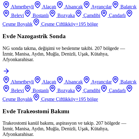
Ahmetbeyli
Alaçatı
Alsancak
Ayrancılar
Balatçık
Belevi
Bostanlı
Bozyaka
Çamdibi
Çandarlı
Çeşme Boyalık
Çeşme Çiftlikköy
+
195
bölge
Evde Nazogastrik Sonda
NG sonda takma, değişimi ve beslenme takibi. 207 bölgede —
İzmir, Manisa, Aydın, Muğla, Denizli, Uşak, Kütahya,
Afyonkarahisar.
Ahmetbeyli
Alaçatı
Alsancak
Ayrancılar
Balatçık
Belevi
Bostanlı
Bozyaka
Çamdibi
Çandarlı
Çeşme Boyalık
Çeşme Çiftlikköy
+
195
bölge
Evde Trakeostomi Bakımı
Trakeostomi kanül bakımı, aspirasyon ve takip. 207 bölgede —
İzmir, Manisa, Aydın, Muğla, Denizli, Uşak, Kütahya,
Afyonkarahisar.