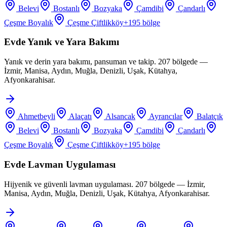
Belevi
Bostanlı
Bozyaka
Çamdibi
Çandarlı
Çeşme Boyalık
Çeşme Çiftlikköy
+
195
bölge
Evde Yanık ve Yara Bakımı
Yanık ve derin yara bakımı, pansuman ve takip. 207 bölgede —
İzmir, Manisa, Aydın, Muğla, Denizli, Uşak, Kütahya,
Afyonkarahisar.
Ahmetbeyli
Alaçatı
Alsancak
Ayrancılar
Balatçık
Belevi
Bostanlı
Bozyaka
Çamdibi
Çandarlı
Çeşme Boyalık
Çeşme Çiftlikköy
+
195
bölge
Evde Lavman Uygulaması
Hijyenik ve güvenli lavman uygulaması. 207 bölgede — İzmir,
Manisa, Aydın, Muğla, Denizli, Uşak, Kütahya, Afyonkarahisar.