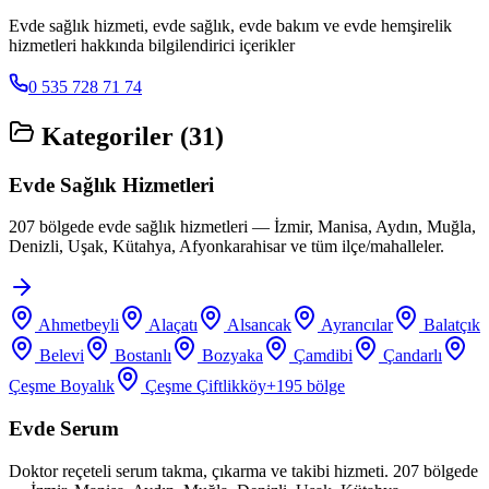
Evde sağlık hizmeti, evde sağlık, evde bakım ve evde hemşirelik
hizmetleri hakkında bilgilendirici içerikler
0 535 728 71 74
Kategoriler (
31
)
Evde Sağlık Hizmetleri
207 bölgede evde sağlık hizmetleri — İzmir, Manisa, Aydın, Muğla,
Denizli, Uşak, Kütahya, Afyonkarahisar ve tüm ilçe/mahalleler.
Ahmetbeyli
Alaçatı
Alsancak
Ayrancılar
Balatçık
Belevi
Bostanlı
Bozyaka
Çamdibi
Çandarlı
Çeşme Boyalık
Çeşme Çiftlikköy
+
195
bölge
Evde Serum
Doktor reçeteli serum takma, çıkarma ve takibi hizmeti. 207 bölgede