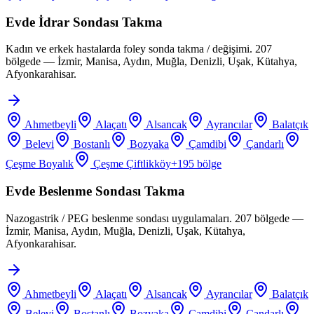
Evde İdrar Sondası Takma
Kadın ve erkek hastalarda foley sonda takma / değişimi. 207
bölgede — İzmir, Manisa, Aydın, Muğla, Denizli, Uşak, Kütahya,
Afyonkarahisar.
Ahmetbeyli
Alaçatı
Alsancak
Ayrancılar
Balatçık
Belevi
Bostanlı
Bozyaka
Çamdibi
Çandarlı
Çeşme Boyalık
Çeşme Çiftlikköy
+
195
bölge
Evde Beslenme Sondası Takma
Nazogastrik / PEG beslenme sondası uygulamaları. 207 bölgede —
İzmir, Manisa, Aydın, Muğla, Denizli, Uşak, Kütahya,
Afyonkarahisar.
Ahmetbeyli
Alaçatı
Alsancak
Ayrancılar
Balatçık
Belevi
Bostanlı
Bozyaka
Çamdibi
Çandarlı