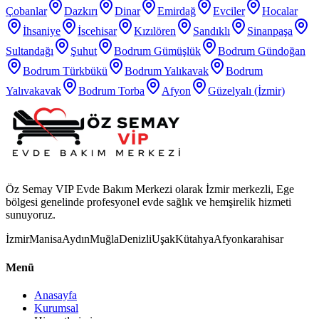
Çobanlar
Dazkırı
Dinar
Emirdağ
Evciler
Hocalar
İhsaniye
İscehisar
Kızılören
Sandıklı
Sinanpaşa
Sultandağı
Şuhut
Bodrum Gümüşlük
Bodrum Gündoğan
Bodrum Türkbükü
Bodrum Yalıkavak
Bodrum
Yalıvakavak
Bodrum Torba
Afyon
Güzelyalı (İzmir)
Öz Semay VIP Evde Bakım Merkezi olarak İzmir merkezli, Ege
bölgesi genelinde profesyonel evde sağlık ve hemşirelik hizmeti
sunuyoruz.
İzmir
Manisa
Aydın
Muğla
Denizli
Uşak
Kütahya
Afyonkarahisar
Menü
Anasayfa
Kurumsal