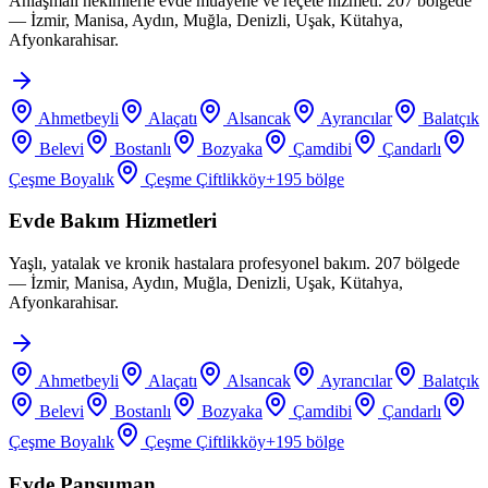
Anlaşmalı hekimlerle evde muayene ve reçete hizmeti. 207 bölgede
— İzmir, Manisa, Aydın, Muğla, Denizli, Uşak, Kütahya,
Afyonkarahisar.
Ahmetbeyli
Alaçatı
Alsancak
Ayrancılar
Balatçık
Belevi
Bostanlı
Bozyaka
Çamdibi
Çandarlı
Çeşme Boyalık
Çeşme Çiftlikköy
+
195
bölge
Evde Bakım Hizmetleri
Yaşlı, yatalak ve kronik hastalara profesyonel bakım. 207 bölgede
— İzmir, Manisa, Aydın, Muğla, Denizli, Uşak, Kütahya,
Afyonkarahisar.
Ahmetbeyli
Alaçatı
Alsancak
Ayrancılar
Balatçık
Belevi
Bostanlı
Bozyaka
Çamdibi
Çandarlı
Çeşme Boyalık
Çeşme Çiftlikköy
+
195
bölge
Evde Pansuman