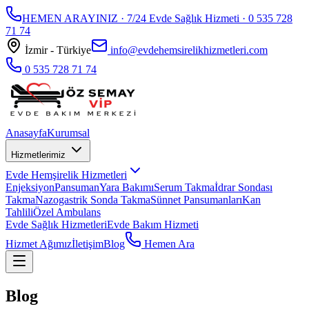
HEMEN ARAYINIZ · 7/24 Evde Sağlık Hizmeti ·
0 535 728
71 74
İzmir - Türkiye
info@evdehemsirelikhizmetleri.com
0 535 728 71 74
Anasayfa
Kurumsal
Hizmetlerimiz
Evde Hemşirelik Hizmetleri
Enjeksiyon
Pansuman
Yara Bakımı
Serum Takma
İdrar Sondası
Takma
Nazogastrik Sonda Takma
Sünnet Pansumanları
Kan
Tahlili
Özel Ambulans
Evde Sağlık Hizmetleri
Evde Bakım Hizmeti
Hizmet Ağımız
İletişim
Blog
Hemen Ara
Blog