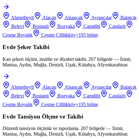
Ahmetbeyli
Alaçatı
Alsancak
Ayrancılar
Balatçık
Belevi
Bostanlı
Bozyaka
Çamdibi
Çandarlı
Çeşme Boyalık
Çeşme Çiftlikköy
+
195
bölge
Evde Şeker Takibi
Kan şekeri ölçüm, insülin ve diyabet takibi. 207 bölgede — İzmir,
Manisa, Aydın, Muğla, Denizli, Uşak, Kütahya, Afyonkarahisar.
Ahmetbeyli
Alaçatı
Alsancak
Ayrancılar
Balatçık
Belevi
Bostanlı
Bozyaka
Çamdibi
Çandarlı
Çeşme Boyalık
Çeşme Çiftlikköy
+
195
bölge
Evde Tansiyon Ölçme ve Takibi
Düzenli tansiyon ölçümü ve raporlama. 207 bölgede — İzmir,
Manisa, Aydın, Muğla, Denizli, Uşak, Kütahya, Afyonkarahisar.