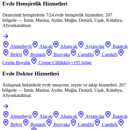
Evde Hemşirelik Hizmetleri
Deneyimli hemşirelerle 7/24 evde hemşirelik hizmetleri. 207
bölgede — İzmir, Manisa, Aydın, Muğla, Denizli, Uşak, Kütahya,
Afyonkarahisar.
Ahmetbeyli
Alaçatı
Alsancak
Ayrancılar
Balatçık
Belevi
Bostanlı
Bozyaka
Çamdibi
Çandarlı
Çeşme Boyalık
Çeşme Çiftlikköy
+
195
bölge
Evde Doktor Hizmetleri
Anlaşmalı hekimlerle evde muayene, reçete ve takip hizmetleri. 207
bölgede — İzmir, Manisa, Aydın, Muğla, Denizli, Uşak, Kütahya,
Afyonkarahisar.
Ahmetbeyli
Alaçatı
Alsancak
Ayrancılar
Balatçık
Belevi
Bostanlı
Bozyaka
Çamdibi
Çandarlı