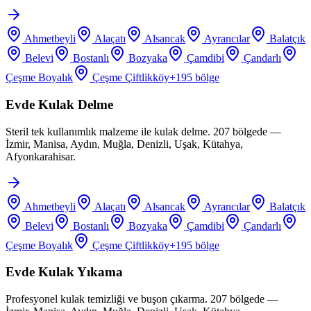
Ahmetbeyli
Alaçatı
Alsancak
Ayrancılar
Balatçık
Belevi
Bostanlı
Bozyaka
Çamdibi
Çandarlı
Çeşme Boyalık
Çeşme Çiftlikköy
+
195
bölge
Evde Kulak Delme
Steril tek kullanımlık malzeme ile kulak delme. 207 bölgede —
İzmir, Manisa, Aydın, Muğla, Denizli, Uşak, Kütahya,
Afyonkarahisar.
Ahmetbeyli
Alaçatı
Alsancak
Ayrancılar
Balatçık
Belevi
Bostanlı
Bozyaka
Çamdibi
Çandarlı
Çeşme Boyalık
Çeşme Çiftlikköy
+
195
bölge
Evde Kulak Yıkama
Profesyonel kulak temizliği ve buşon çıkarma. 207 bölgede —