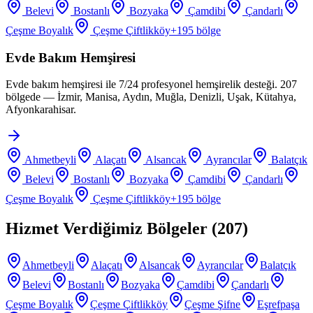
Belevi
Bostanlı
Bozyaka
Çamdibi
Çandarlı
Çeşme Boyalık
Çeşme Çiftlikköy
+
195
bölge
Evde Bakım Hemşiresi
Evde bakım hemşiresi ile 7/24 profesyonel hemşirelik desteği. 207
bölgede — İzmir, Manisa, Aydın, Muğla, Denizli, Uşak, Kütahya,
Afyonkarahisar.
Ahmetbeyli
Alaçatı
Alsancak
Ayrancılar
Balatçık
Belevi
Bostanlı
Bozyaka
Çamdibi
Çandarlı
Çeşme Boyalık
Çeşme Çiftlikköy
+
195
bölge
Hizmet Verdiğimiz Bölgeler (
207
)
Ahmetbeyli
Alaçatı
Alsancak
Ayrancılar
Balatçık
Belevi
Bostanlı
Bozyaka
Çamdibi
Çandarlı
Çeşme Boyalık
Çeşme Çiftlikköy
Çeşme Şifne
Eşrefpaşa