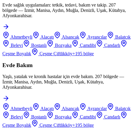
Evde sağlık uygulamaları: tetkik, tedavi, bakım ve takip. 207
bölgede — İzmir, Manisa, Aydın, Muğla, Denizli, Uşak, Kütahya,
Afyonkarahisar.
Ahmetbeyli
Alaçatı
Alsancak
Ayrancılar
Balatçık
Belevi
Bostanlı
Bozyaka
Çamdibi
Çandarlı
Çeşme Boyalık
Çeşme Çiftlikköy
+
195
bölge
Evde Bakım
Yaşlı, yatalak ve kronik hastalar için evde bakım. 207 bölgede —
İzmir, Manisa, Aydın, Muğla, Denizli, Uşak, Kütahya,
Afyonkarahisar.
Ahmetbeyli
Alaçatı
Alsancak
Ayrancılar
Balatçık
Belevi
Bostanlı
Bozyaka
Çamdibi
Çandarlı
Çeşme Boyalık
Çeşme Çiftlikköy
+
195
bölge