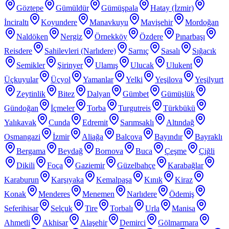
Göztepe
Gümüldür
Gümüşpala
Hatay (İzmir)
İnciraltı
Koyundere
Manavkuyu
Mavişehir
Mordoğan
Naldöken
Nergiz
Örnekköy
Özdere
Pınarbaşı
Reisdere
Sahilevleri (Narlıdere)
Sarnıç
Sasalı
Sığacık
Semikler
Şirinyer
Ulamış
Ulucak
Ulukent
Üçkuyular
Üçyol
Yamanlar
Yelki
Yeşilova
Yeşilyurt
Zeytinlik
Bitez
Dalyan
Gümbet
Gümüşlük
Gündoğan
İçmeler
Torba
Turgutreis
Türkbükü
Yalıkavak
Cunda
Edremit
Sarımsaklı
Altındağ
Osmangazi
İzmir
Aliağa
Balçova
Bayındır
Bayraklı
Bergama
Beydağ
Bornova
Buca
Çeşme
Çiğli
Dikili
Foça
Gaziemir
Güzelbahçe
Karabağlar
Karaburun
Karşıyaka
Kemalpaşa
Kınık
Kiraz
Konak
Menderes
Menemen
Narlıdere
Ödemiş
Seferihisar
Selçuk
Tire
Torbalı
Urla
Manisa
Ahmetli
Akhisar
Alaşehir
Demirci
Gölmarmara