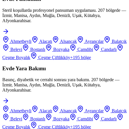
Steril koşullarda profesyonel pansuman uygulaması. 207 bölgede —
İzmir, Manisa, Aydın, Muğla, Denizli, Uşak, Kütahya,
Afyonkarahisar.
Ahmetbeyli
Alaçatı
Alsancak
Ayrancılar
Balatçık
Belevi
Bostanlı
Bozyaka
Çamdibi
Çandarlı
Çeşme Boyalık
Çeşme Çiftlikköy
+
195
bölge
Evde Yara Bakımı
Basınç, diyabetik ve cerrahi sonrası yara bakımı. 207 bölgede —
İzmir, Manisa, Aydın, Muğla, Denizli, Uşak, Kütahya,
Afyonkarahisar.
Ahmetbeyli
Alaçatı
Alsancak
Ayrancılar
Balatçık
Belevi
Bostanlı
Bozyaka
Çamdibi
Çandarlı
Çeşme Boyalık
Çeşme Çiftlikköy
+
195
bölge