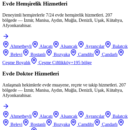
Evde Hemşirelik Hizmetleri
Deneyimli hemşirelerle 7/24 evde hemşirelik hizmetleri. 207
bölgede — İzmir, Manisa, Aydın, Muğla, Denizli, Uşak, Kütahya,
Afyonkarahisar.
Ahmetbeyli
Alaçatı
Alsancak
Ayrancılar
Balatçık
Belevi
Bostanlı
Bozyaka
Çamdibi
Çandarlı
Çeşme Boyalık
Çeşme Çiftlikköy
+
195
bölge
Evde Doktor Hizmetleri
Anlaşmalı hekimlerle evde muayene, reçete ve takip hizmetleri. 207
bölgede — İzmir, Manisa, Aydın, Muğla, Denizli, Uşak, Kütahya,
Afyonkarahisar.
Ahmetbeyli
Alaçatı
Alsancak
Ayrancılar
Balatçık
Belevi
Bostanlı
Bozyaka
Çamdibi
Çandarlı