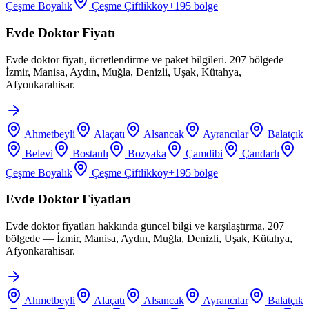
Çeşme Boyalık
Çeşme Çiftlikköy
+
195
bölge
Evde Doktor Fiyatı
Evde doktor fiyatı, ücretlendirme ve paket bilgileri. 207 bölgede —
İzmir, Manisa, Aydın, Muğla, Denizli, Uşak, Kütahya,
Afyonkarahisar.
Ahmetbeyli
Alaçatı
Alsancak
Ayrancılar
Balatçık
Belevi
Bostanlı
Bozyaka
Çamdibi
Çandarlı
Çeşme Boyalık
Çeşme Çiftlikköy
+
195
bölge
Evde Doktor Fiyatları
Evde doktor fiyatları hakkında güncel bilgi ve karşılaştırma. 207
bölgede — İzmir, Manisa, Aydın, Muğla, Denizli, Uşak, Kütahya,
Afyonkarahisar.
Ahmetbeyli
Alaçatı
Alsancak
Ayrancılar
Balatçık