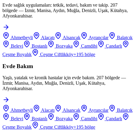
Evde sağlık uygulamaları: tetkik, tedavi, bakım ve takip. 207
bölgede — İzmir, Manisa, Aydın, Muğla, Denizli, Uşak, Kütahya,
Afyonkarahisar.
Ahmetbeyli
Alaçatı
Alsancak
Ayrancılar
Balatçık
Belevi
Bostanlı
Bozyaka
Çamdibi
Çandarlı
Çeşme Boyalık
Çeşme Çiftlikköy
+
195
bölge
Evde Bakım
Yaşlı, yatalak ve kronik hastalar için evde bakım. 207 bölgede —
İzmir, Manisa, Aydın, Muğla, Denizli, Uşak, Kütahya,
Afyonkarahisar.
Ahmetbeyli
Alaçatı
Alsancak
Ayrancılar
Balatçık
Belevi
Bostanlı
Bozyaka
Çamdibi
Çandarlı
Çeşme Boyalık
Çeşme Çiftlikköy
+
195
bölge