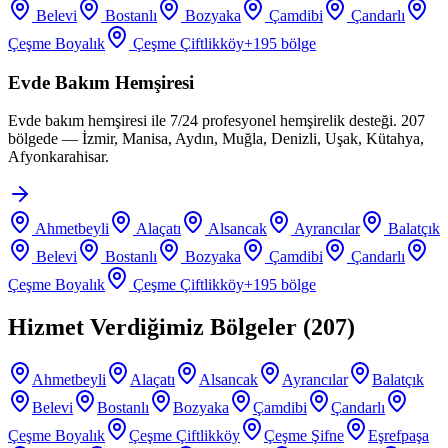
Belevi
Bostanlı
Bozyaka
Çamdibi
Çandarlı
Çeşme Boyalık
Çeşme Çiftlikköy
+
195
bölge
Evde Bakım Hemşiresi
Evde bakım hemşiresi ile 7/24 profesyonel hemşirelik desteği. 207
bölgede — İzmir, Manisa, Aydın, Muğla, Denizli, Uşak, Kütahya,
Afyonkarahisar.
Ahmetbeyli
Alaçatı
Alsancak
Ayrancılar
Balatçık
Belevi
Bostanlı
Bozyaka
Çamdibi
Çandarlı
Çeşme Boyalık
Çeşme Çiftlikköy
+
195
bölge
Hizmet Verdiğimiz Bölgeler (
207
)
Ahmetbeyli
Alaçatı
Alsancak
Ayrancılar
Balatçık
Belevi
Bostanlı
Bozyaka
Çamdibi
Çandarlı
Çeşme Boyalık
Çeşme Çiftlikköy
Çeşme Şifne
Eşrefpaşa