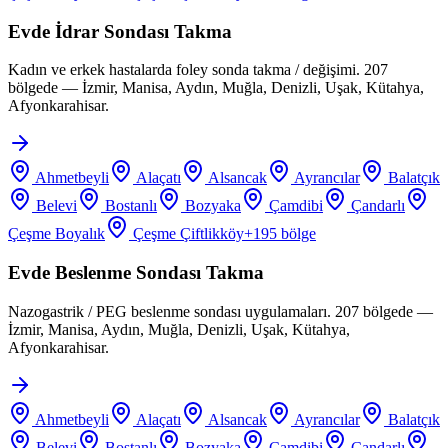
Evde İdrar Sondası Takma
Kadın ve erkek hastalarda foley sonda takma / değişimi. 207
bölgede — İzmir, Manisa, Aydın, Muğla, Denizli, Uşak, Kütahya,
Afyonkarahisar.
Ahmetbeyli
Alaçatı
Alsancak
Ayrancılar
Balatçık
Belevi
Bostanlı
Bozyaka
Çamdibi
Çandarlı
Çeşme Boyalık
Çeşme Çiftlikköy
+
195
bölge
Evde Beslenme Sondası Takma
Nazogastrik / PEG beslenme sondası uygulamaları. 207 bölgede —
İzmir, Manisa, Aydın, Muğla, Denizli, Uşak, Kütahya,
Afyonkarahisar.
Ahmetbeyli
Alaçatı
Alsancak
Ayrancılar
Balatçık
Belevi
Bostanlı
Bozyaka
Çamdibi
Çandarlı