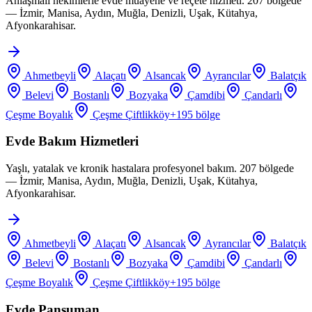
Anlaşmalı hekimlerle evde muayene ve reçete hizmeti. 207 bölgede
— İzmir, Manisa, Aydın, Muğla, Denizli, Uşak, Kütahya,
Afyonkarahisar.
Ahmetbeyli
Alaçatı
Alsancak
Ayrancılar
Balatçık
Belevi
Bostanlı
Bozyaka
Çamdibi
Çandarlı
Çeşme Boyalık
Çeşme Çiftlikköy
+
195
bölge
Evde Bakım Hizmetleri
Yaşlı, yatalak ve kronik hastalara profesyonel bakım. 207 bölgede
— İzmir, Manisa, Aydın, Muğla, Denizli, Uşak, Kütahya,
Afyonkarahisar.
Ahmetbeyli
Alaçatı
Alsancak
Ayrancılar
Balatçık
Belevi
Bostanlı
Bozyaka
Çamdibi
Çandarlı
Çeşme Boyalık
Çeşme Çiftlikköy
+
195
bölge
Evde Pansuman