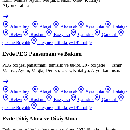
İzmir, Manisa, Aydın, Muğla, Denizli, Uşak, Kütahya,
Afyonkarahisar.
Ahmetbeyli
Alaçatı
Alsancak
Ayrancılar
Balatçık
Belevi
Bostanlı
Bozyaka
Çamdibi
Çandarlı
Çeşme Boyalık
Çeşme Çiftlikköy
+
195
bölge
Evde PEG Pansumanı ve Bakımı
PEG bölgesi pansumanı, temizlik ve takibi. 207 bölgede — İzmir,
Manisa, Aydın, Muğla, Denizli, Uşak, Kütahya, Afyonkarahisar.
Ahmetbeyli
Alaçatı
Alsancak
Ayrancılar
Balatçık
Belevi
Bostanlı
Bozyaka
Çamdibi
Çandarlı
Çeşme Boyalık
Çeşme Çiftlikköy
+
195
bölge
Evde Dikiş Atma ve Dikiş Alma
Doktor kontrolünde sütur atma ve alma. 207 bölgede — İzmir,