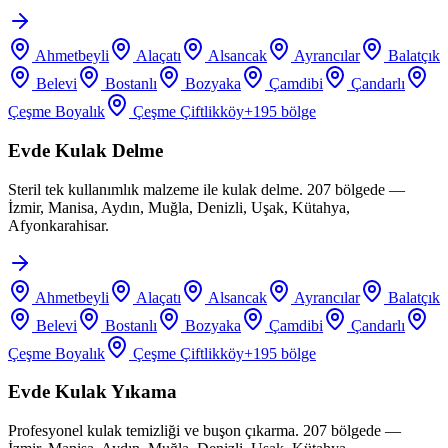
Ahmetbeyli
Alaçatı
Alsancak
Ayrancılar
Balatçık
Belevi
Bostanlı
Bozyaka
Çamdibi
Çandarlı
Çeşme Boyalık
Çeşme Çiftlikköy
+
195
bölge
Evde Kulak Delme
Steril tek kullanımlık malzeme ile kulak delme. 207 bölgede —
İzmir, Manisa, Aydın, Muğla, Denizli, Uşak, Kütahya,
Afyonkarahisar.
Ahmetbeyli
Alaçatı
Alsancak
Ayrancılar
Balatçık
Belevi
Bostanlı
Bozyaka
Çamdibi
Çandarlı
Çeşme Boyalık
Çeşme Çiftlikköy
+
195
bölge
Evde Kulak Yıkama
Profesyonel kulak temizliği ve buşon çıkarma. 207 bölgede —