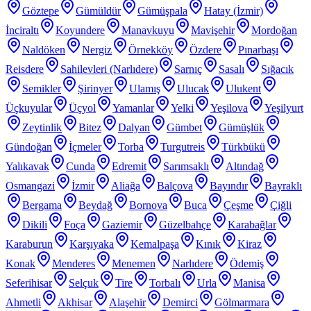
Göztepe
Gümüldür
Gümüşpala
Hatay (İzmir)
İnciraltı
Koyundere
Manavkuyu
Mavişehir
Mordoğan
Naldöken
Nergiz
Örnekköy
Özdere
Pınarbaşı
Reisdere
Sahilevleri (Narlıdere)
Sarnıç
Sasalı
Sığacık
Semikler
Şirinyer
Ulamış
Ulucak
Ulukent
Üçkuyular
Üçyol
Yamanlar
Yelki
Yeşilova
Yeşilyurt
Zeytinlik
Bitez
Dalyan
Gümbet
Gümüşlük
Gündoğan
İçmeler
Torba
Turgutreis
Türkbükü
Yalıkavak
Cunda
Edremit
Sarımsaklı
Altındağ
Osmangazi
İzmir
Aliağa
Balçova
Bayındır
Bayraklı
Bergama
Beydağ
Bornova
Buca
Çeşme
Çiğli
Dikili
Foça
Gaziemir
Güzelbahçe
Karabağlar
Karaburun
Karşıyaka
Kemalpaşa
Kınık
Kiraz
Konak
Menderes
Menemen
Narlıdere
Ödemiş
Seferihisar
Selçuk
Tire
Torbalı
Urla
Manisa
Ahmetli
Akhisar
Alaşehir
Demirci
Gölmarmara