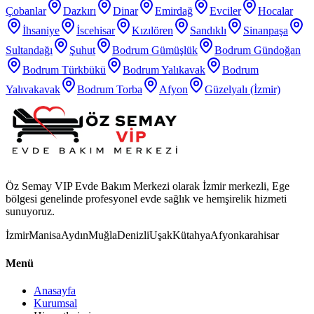
Çobanlar
Dazkırı
Dinar
Emirdağ
Evciler
Hocalar
İhsaniye
İscehisar
Kızılören
Sandıklı
Sinanpaşa
Sultandağı
Şuhut
Bodrum Gümüşlük
Bodrum Gündoğan
Bodrum Türkbükü
Bodrum Yalıkavak
Bodrum
Yalıvakavak
Bodrum Torba
Afyon
Güzelyalı (İzmir)
Öz Semay VIP Evde Bakım Merkezi olarak İzmir merkezli, Ege
bölgesi genelinde profesyonel evde sağlık ve hemşirelik hizmeti
sunuyoruz.
İzmir
Manisa
Aydın
Muğla
Denizli
Uşak
Kütahya
Afyonkarahisar
Menü
Anasayfa
Kurumsal