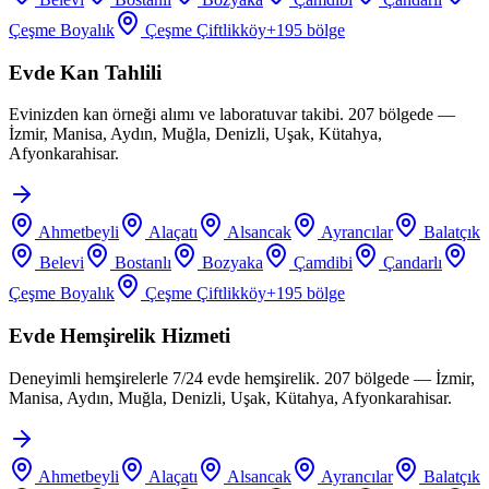
Çeşme Boyalık
Çeşme Çiftlikköy
+
195
bölge
Evde Kan Tahlili
Evinizden kan örneği alımı ve laboratuvar takibi. 207 bölgede —
İzmir, Manisa, Aydın, Muğla, Denizli, Uşak, Kütahya,
Afyonkarahisar.
Ahmetbeyli
Alaçatı
Alsancak
Ayrancılar
Balatçık
Belevi
Bostanlı
Bozyaka
Çamdibi
Çandarlı
Çeşme Boyalık
Çeşme Çiftlikköy
+
195
bölge
Evde Hemşirelik Hizmeti
Deneyimli hemşirelerle 7/24 evde hemşirelik. 207 bölgede — İzmir,
Manisa, Aydın, Muğla, Denizli, Uşak, Kütahya, Afyonkarahisar.
Ahmetbeyli
Alaçatı
Alsancak
Ayrancılar
Balatçık