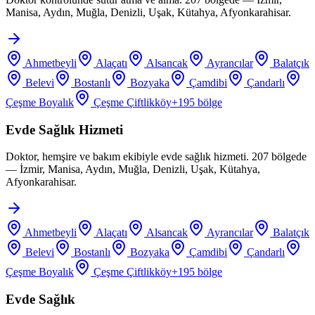
Manisa, Aydın, Muğla, Denizli, Uşak, Kütahya, Afyonkarahisar.
Ahmetbeyli
Alaçatı
Alsancak
Ayrancılar
Balatçık
Belevi
Bostanlı
Bozyaka
Çamdibi
Çandarlı
Çeşme Boyalık
Çeşme Çiftlikköy
+
195
bölge
Evde Sağlık Hizmeti
Doktor, hemşire ve bakım ekibiyle evde sağlık hizmeti. 207 bölgede
— İzmir, Manisa, Aydın, Muğla, Denizli, Uşak, Kütahya,
Afyonkarahisar.
Ahmetbeyli
Alaçatı
Alsancak
Ayrancılar
Balatçık
Belevi
Bostanlı
Bozyaka
Çamdibi
Çandarlı
Çeşme Boyalık
Çeşme Çiftlikköy
+
195
bölge
Evde Sağlık