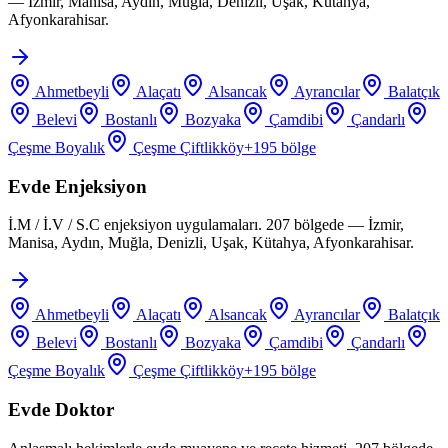
— İzmir, Manisa, Aydın, Muğla, Denizli, Uşak, Kütahya,
Afyonkarahisar.
Ahmetbeyli
Alaçatı
Alsancak
Ayrancılar
Balatçık
Belevi
Bostanlı
Bozyaka
Çamdibi
Çandarlı
Çeşme Boyalık
Çeşme Çiftlikköy
+
195
bölge
Evde Enjeksiyon
İ.M / İ.V / S.C enjeksiyon uygulamaları. 207 bölgede — İzmir,
Manisa, Aydın, Muğla, Denizli, Uşak, Kütahya, Afyonkarahisar.
Ahmetbeyli
Alaçatı
Alsancak
Ayrancılar
Balatçık
Belevi
Bostanlı
Bozyaka
Çamdibi
Çandarlı
Çeşme Boyalık
Çeşme Çiftlikköy
+
195
bölge
Evde Doktor