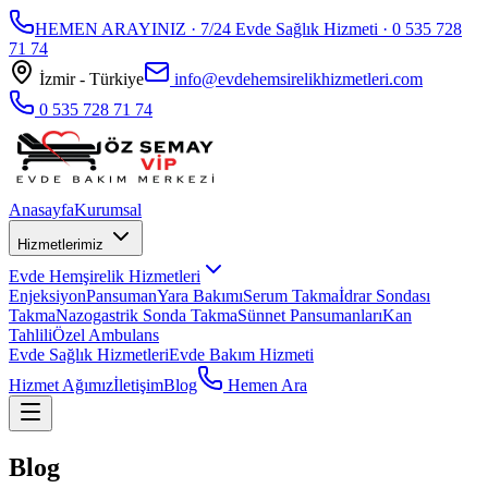
HEMEN ARAYINIZ · 7/24 Evde Sağlık Hizmeti ·
0 535 728
71 74
İzmir - Türkiye
info@evdehemsirelikhizmetleri.com
0 535 728 71 74
Anasayfa
Kurumsal
Hizmetlerimiz
Evde Hemşirelik Hizmetleri
Enjeksiyon
Pansuman
Yara Bakımı
Serum Takma
İdrar Sondası
Takma
Nazogastrik Sonda Takma
Sünnet Pansumanları
Kan
Tahlili
Özel Ambulans
Evde Sağlık Hizmetleri
Evde Bakım Hizmeti
Hizmet Ağımız
İletişim
Blog
Hemen Ara
Blog