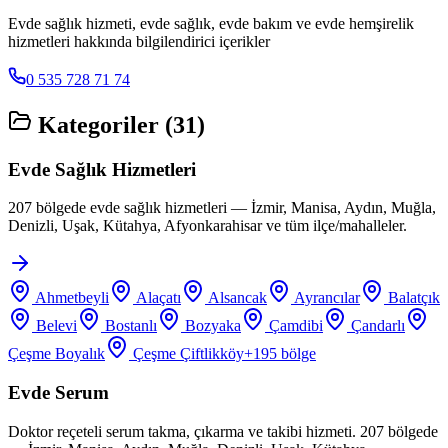
Evde sağlık hizmeti, evde sağlık, evde bakım ve evde hemşirelik
hizmetleri hakkında bilgilendirici içerikler
0 535 728 71 74
Kategoriler (
31
)
Evde Sağlık Hizmetleri
207 bölgede evde sağlık hizmetleri — İzmir, Manisa, Aydın, Muğla,
Denizli, Uşak, Kütahya, Afyonkarahisar ve tüm ilçe/mahalleler.
Ahmetbeyli
Alaçatı
Alsancak
Ayrancılar
Balatçık
Belevi
Bostanlı
Bozyaka
Çamdibi
Çandarlı
Çeşme Boyalık
Çeşme Çiftlikköy
+
195
bölge
Evde Serum
Doktor reçeteli serum takma, çıkarma ve takibi hizmeti. 207 bölgede