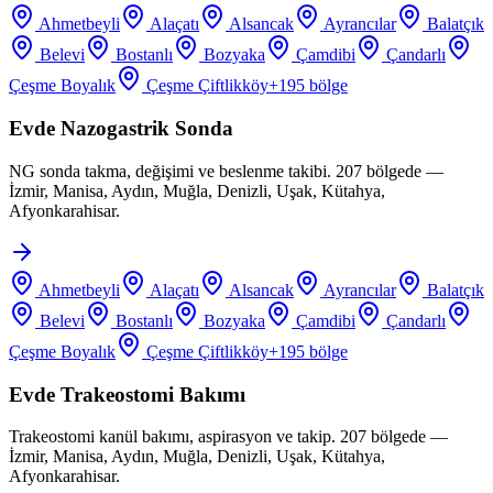
Ahmetbeyli
Alaçatı
Alsancak
Ayrancılar
Balatçık
Belevi
Bostanlı
Bozyaka
Çamdibi
Çandarlı
Çeşme Boyalık
Çeşme Çiftlikköy
+
195
bölge
Evde Nazogastrik Sonda
NG sonda takma, değişimi ve beslenme takibi. 207 bölgede —
İzmir, Manisa, Aydın, Muğla, Denizli, Uşak, Kütahya,
Afyonkarahisar.
Ahmetbeyli
Alaçatı
Alsancak
Ayrancılar
Balatçık
Belevi
Bostanlı
Bozyaka
Çamdibi
Çandarlı
Çeşme Boyalık
Çeşme Çiftlikköy
+
195
bölge
Evde Trakeostomi Bakımı
Trakeostomi kanül bakımı, aspirasyon ve takip. 207 bölgede —
İzmir, Manisa, Aydın, Muğla, Denizli, Uşak, Kütahya,
Afyonkarahisar.