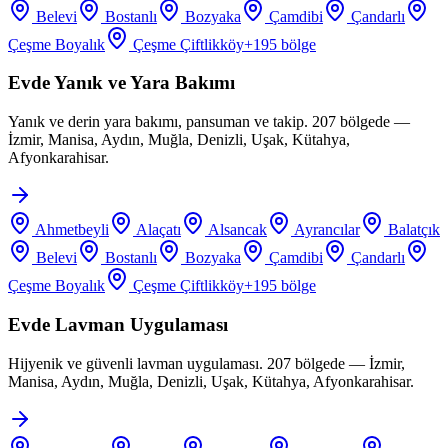
Belevi
Bostanlı
Bozyaka
Çamdibi
Çandarlı
Çeşme Boyalık
Çeşme Çiftlikköy
+
195
bölge
Evde Yanık ve Yara Bakımı
Yanık ve derin yara bakımı, pansuman ve takip. 207 bölgede —
İzmir, Manisa, Aydın, Muğla, Denizli, Uşak, Kütahya,
Afyonkarahisar.
Ahmetbeyli
Alaçatı
Alsancak
Ayrancılar
Balatçık
Belevi
Bostanlı
Bozyaka
Çamdibi
Çandarlı
Çeşme Boyalık
Çeşme Çiftlikköy
+
195
bölge
Evde Lavman Uygulaması
Hijyenik ve güvenli lavman uygulaması. 207 bölgede — İzmir,
Manisa, Aydın, Muğla, Denizli, Uşak, Kütahya, Afyonkarahisar.