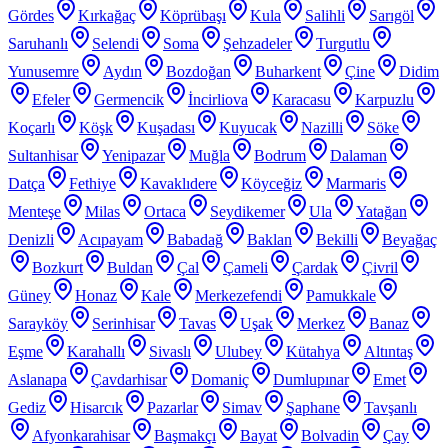
Gördes
Kırkağaç
Köprübaşı
Kula
Salihli
Sarıgöl
Saruhanlı
Selendi
Soma
Şehzadeler
Turgutlu
Yunusemre
Aydın
Bozdoğan
Buharkent
Çine
Didim
Efeler
Germencik
İncirliova
Karacasu
Karpuzlu
Koçarlı
Köşk
Kuşadası
Kuyucak
Nazilli
Söke
Sultanhisar
Yenipazar
Muğla
Bodrum
Dalaman
Datça
Fethiye
Kavaklıdere
Köyceğiz
Marmaris
Menteşe
Milas
Ortaca
Seydikemer
Ula
Yatağan
Denizli
Acıpayam
Babadağ
Baklan
Bekilli
Beyağaç
Bozkurt
Buldan
Çal
Çameli
Çardak
Çivril
Güney
Honaz
Kale
Merkezefendi
Pamukkale
Sarayköy
Serinhisar
Tavas
Uşak
Merkez
Banaz
Eşme
Karahallı
Sivaslı
Ulubey
Kütahya
Altıntaş
Aslanapa
Çavdarhisar
Domaniç
Dumlupınar
Emet
Gediz
Hisarcık
Pazarlar
Simav
Şaphane
Tavşanlı
Afyonkarahisar
Başmakçı
Bayat
Bolvadin
Çay