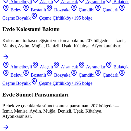
Ahmetbeyli
Alaçatı
Alsancak
Ayrancılar
Balatçık
Belevi
Bostanlı
Bozyaka
Çamdibi
Çandarlı
Çeşme Boyalık
Çeşme Çiftlikköy
+
195
bölge
Evde Kolostomi Bakımı
Kolostomi torbası değişimi ve stoma bakımı. 207 bölgede — İzmir,
Manisa, Aydın, Muğla, Denizli, Uşak, Kütahya, Afyonkarahisar.
Ahmetbeyli
Alaçatı
Alsancak
Ayrancılar
Balatçık
Belevi
Bostanlı
Bozyaka
Çamdibi
Çandarlı
Çeşme Boyalık
Çeşme Çiftlikköy
+
195
bölge
Evde Sünnet Pansumanları
Bebek ve çocuklarda sünnet sonrası pansuman. 207 bölgede —
İzmir, Manisa, Aydın, Muğla, Denizli, Uşak, Kütahya,
Afyonkarahisar.