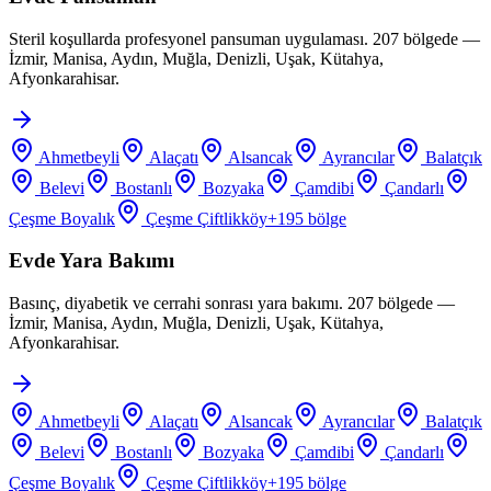
Steril koşullarda profesyonel pansuman uygulaması. 207 bölgede —
İzmir, Manisa, Aydın, Muğla, Denizli, Uşak, Kütahya,
Afyonkarahisar.
Ahmetbeyli
Alaçatı
Alsancak
Ayrancılar
Balatçık
Belevi
Bostanlı
Bozyaka
Çamdibi
Çandarlı
Çeşme Boyalık
Çeşme Çiftlikköy
+
195
bölge
Evde Yara Bakımı
Basınç, diyabetik ve cerrahi sonrası yara bakımı. 207 bölgede —
İzmir, Manisa, Aydın, Muğla, Denizli, Uşak, Kütahya,
Afyonkarahisar.
Ahmetbeyli
Alaçatı
Alsancak
Ayrancılar
Balatçık
Belevi
Bostanlı
Bozyaka
Çamdibi
Çandarlı
Çeşme Boyalık
Çeşme Çiftlikköy
+
195
bölge