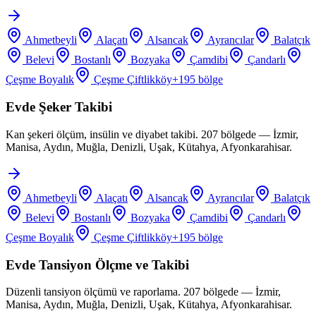
Ahmetbeyli
Alaçatı
Alsancak
Ayrancılar
Balatçık
Belevi
Bostanlı
Bozyaka
Çamdibi
Çandarlı
Çeşme Boyalık
Çeşme Çiftlikköy
+
195
bölge
Evde Şeker Takibi
Kan şekeri ölçüm, insülin ve diyabet takibi. 207 bölgede — İzmir,
Manisa, Aydın, Muğla, Denizli, Uşak, Kütahya, Afyonkarahisar.
Ahmetbeyli
Alaçatı
Alsancak
Ayrancılar
Balatçık
Belevi
Bostanlı
Bozyaka
Çamdibi
Çandarlı
Çeşme Boyalık
Çeşme Çiftlikköy
+
195
bölge
Evde Tansiyon Ölçme ve Takibi
Düzenli tansiyon ölçümü ve raporlama. 207 bölgede — İzmir,
Manisa, Aydın, Muğla, Denizli, Uşak, Kütahya, Afyonkarahisar.