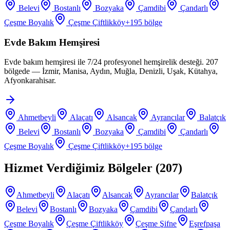
Belevi
Bostanlı
Bozyaka
Çamdibi
Çandarlı
Çeşme Boyalık
Çeşme Çiftlikköy
+
195
bölge
Evde Bakım Hemşiresi
Evde bakım hemşiresi ile 7/24 profesyonel hemşirelik desteği. 207
bölgede — İzmir, Manisa, Aydın, Muğla, Denizli, Uşak, Kütahya,
Afyonkarahisar.
Ahmetbeyli
Alaçatı
Alsancak
Ayrancılar
Balatçık
Belevi
Bostanlı
Bozyaka
Çamdibi
Çandarlı
Çeşme Boyalık
Çeşme Çiftlikköy
+
195
bölge
Hizmet Verdiğimiz Bölgeler (
207
)
Ahmetbeyli
Alaçatı
Alsancak
Ayrancılar
Balatçık
Belevi
Bostanlı
Bozyaka
Çamdibi
Çandarlı
Çeşme Boyalık
Çeşme Çiftlikköy
Çeşme Şifne
Eşrefpaşa