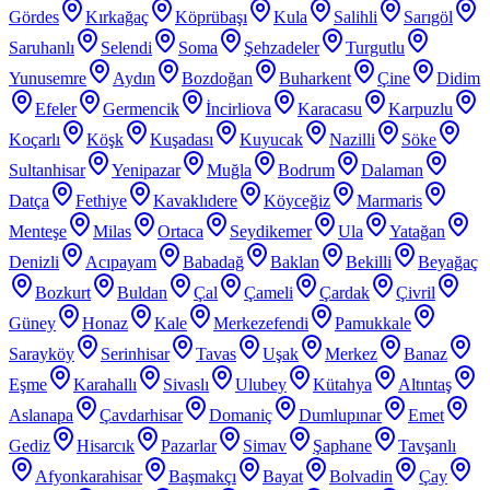
Gördes
Kırkağaç
Köprübaşı
Kula
Salihli
Sarıgöl
Saruhanlı
Selendi
Soma
Şehzadeler
Turgutlu
Yunusemre
Aydın
Bozdoğan
Buharkent
Çine
Didim
Efeler
Germencik
İncirliova
Karacasu
Karpuzlu
Koçarlı
Köşk
Kuşadası
Kuyucak
Nazilli
Söke
Sultanhisar
Yenipazar
Muğla
Bodrum
Dalaman
Datça
Fethiye
Kavaklıdere
Köyceğiz
Marmaris
Menteşe
Milas
Ortaca
Seydikemer
Ula
Yatağan
Denizli
Acıpayam
Babadağ
Baklan
Bekilli
Beyağaç
Bozkurt
Buldan
Çal
Çameli
Çardak
Çivril
Güney
Honaz
Kale
Merkezefendi
Pamukkale
Sarayköy
Serinhisar
Tavas
Uşak
Merkez
Banaz
Eşme
Karahallı
Sivaslı
Ulubey
Kütahya
Altıntaş
Aslanapa
Çavdarhisar
Domaniç
Dumlupınar
Emet
Gediz
Hisarcık
Pazarlar
Simav
Şaphane
Tavşanlı
Afyonkarahisar
Başmakçı
Bayat
Bolvadin
Çay