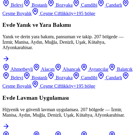
Belevi
Bostanlı
Bozyaka
Çamdibi
Çandarlı
Çeşme Boyalık
Çeşme Çiftlikköy
+
195
bölge
Evde Yanık ve Yara Bakımı
Yanık ve derin yara bakımı, pansuman ve takip. 207 bölgede —
İzmir, Manisa, Aydın, Muğla, Denizli, Uşak, Kütahya,
Afyonkarahisar.
Ahmetbeyli
Alaçatı
Alsancak
Ayrancılar
Balatçık
Belevi
Bostanlı
Bozyaka
Çamdibi
Çandarlı
Çeşme Boyalık
Çeşme Çiftlikköy
+
195
bölge
Evde Lavman Uygulaması
Hijyenik ve güvenli lavman uygulaması. 207 bölgede — İzmir,
Manisa, Aydın, Muğla, Denizli, Uşak, Kütahya, Afyonkarahisar.