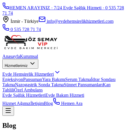
HEMEN ARAYINIZ · 7/24 Evde Sağlık Hizmeti ·
0 535 728
71 74
İzmir - Türkiye
info@evdehemsirelikhizmetleri.com
0 535 728 71 74
Anasayfa
Kurumsal
Hizmetlerimiz
Evde Hemşirelik Hizmetleri
Enjeksiyon
Pansuman
Yara Bakımı
Serum Takma
İdrar Sondası
Takma
Nazogastrik Sonda Takma
Sünnet Pansumanları
Kan
Tahlili
Özel Ambulans
Evde Sağlık Hizmetleri
Evde Bakım Hizmeti
Hizmet Ağımız
İletişim
Blog
Hemen Ara
Blog