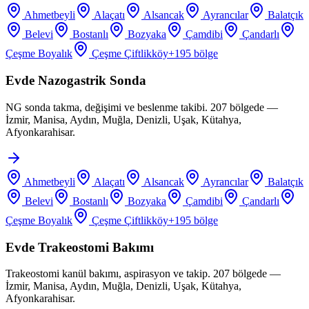
Ahmetbeyli
Alaçatı
Alsancak
Ayrancılar
Balatçık
Belevi
Bostanlı
Bozyaka
Çamdibi
Çandarlı
Çeşme Boyalık
Çeşme Çiftlikköy
+
195
bölge
Evde Nazogastrik Sonda
NG sonda takma, değişimi ve beslenme takibi. 207 bölgede —
İzmir, Manisa, Aydın, Muğla, Denizli, Uşak, Kütahya,
Afyonkarahisar.
Ahmetbeyli
Alaçatı
Alsancak
Ayrancılar
Balatçık
Belevi
Bostanlı
Bozyaka
Çamdibi
Çandarlı
Çeşme Boyalık
Çeşme Çiftlikköy
+
195
bölge
Evde Trakeostomi Bakımı
Trakeostomi kanül bakımı, aspirasyon ve takip. 207 bölgede —
İzmir, Manisa, Aydın, Muğla, Denizli, Uşak, Kütahya,
Afyonkarahisar.