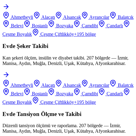
Ahmetbeyli
Alaçatı
Alsancak
Ayrancılar
Balatçık
Belevi
Bostanlı
Bozyaka
Çamdibi
Çandarlı
Çeşme Boyalık
Çeşme Çiftlikköy
+
195
bölge
Evde Şeker Takibi
Kan şekeri ölçüm, insülin ve diyabet takibi. 207 bölgede — İzmir,
Manisa, Aydın, Muğla, Denizli, Uşak, Kütahya, Afyonkarahisar.
Ahmetbeyli
Alaçatı
Alsancak
Ayrancılar
Balatçık
Belevi
Bostanlı
Bozyaka
Çamdibi
Çandarlı
Çeşme Boyalık
Çeşme Çiftlikköy
+
195
bölge
Evde Tansiyon Ölçme ve Takibi
Düzenli tansiyon ölçümü ve raporlama. 207 bölgede — İzmir,
Manisa, Aydın, Muğla, Denizli, Uşak, Kütahya, Afyonkarahisar.