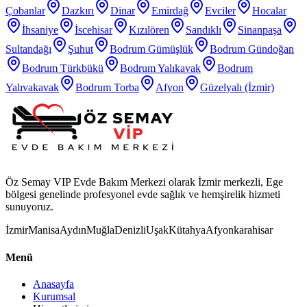
Çobanlar
Dazkırı
Dinar
Emirdağ
Evciler
Hocalar
İhsaniye
İscehisar
Kızılören
Sandıklı
Sinanpaşa
Sultandağı
Şuhut
Bodrum Gümüşlük
Bodrum Gündoğan
Bodrum Türkbükü
Bodrum Yalıkavak
Bodrum
Yalıvakavak
Bodrum Torba
Afyon
Güzelyalı (İzmir)
Öz Semay VIP Evde Bakım Merkezi olarak İzmir merkezli, Ege
bölgesi genelinde profesyonel evde sağlık ve hemşirelik hizmeti
sunuyoruz.
İzmir
Manisa
Aydın
Muğla
Denizli
Uşak
Kütahya
Afyonkarahisar
Menü
Anasayfa
Kurumsal