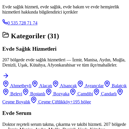
Evde sağlık hizmeti, evde sağlık, evde bakım ve evde hemşirelik
hizmetleri hakkında bilgilendirici içerikler
0 535 728 71 74
Kategoriler (
31
)
Evde Sağlık Hizmetleri
207 bölgede evde sağlık hizmetleri — İzmir, Manisa, Aydın, Muğla,
Denizli, Uşak, Kütahya, Afyonkarahisar ve tüm ilçe/mahalleler.
Ahmetbeyli
Alaçatı
Alsancak
Ayrancılar
Balatçık
Belevi
Bostanlı
Bozyaka
Çamdibi
Çandarlı
Çeşme Boyalık
Çeşme Çiftlikköy
+
195
bölge
Evde Serum
Doktor reçeteli serum takma, çıkarma ve takibi hizmeti. 207 bölgede