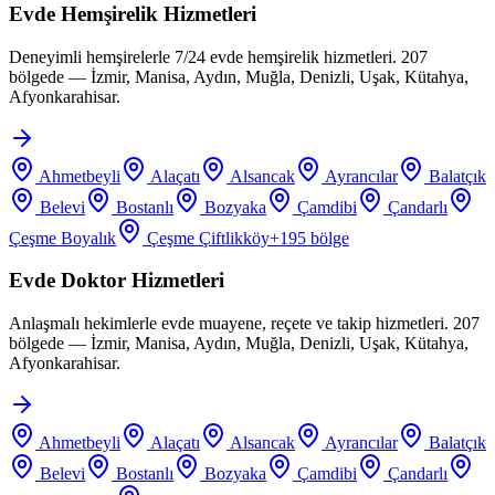
Evde Hemşirelik Hizmetleri
Deneyimli hemşirelerle 7/24 evde hemşirelik hizmetleri. 207
bölgede — İzmir, Manisa, Aydın, Muğla, Denizli, Uşak, Kütahya,
Afyonkarahisar.
Ahmetbeyli
Alaçatı
Alsancak
Ayrancılar
Balatçık
Belevi
Bostanlı
Bozyaka
Çamdibi
Çandarlı
Çeşme Boyalık
Çeşme Çiftlikköy
+
195
bölge
Evde Doktor Hizmetleri
Anlaşmalı hekimlerle evde muayene, reçete ve takip hizmetleri. 207
bölgede — İzmir, Manisa, Aydın, Muğla, Denizli, Uşak, Kütahya,
Afyonkarahisar.
Ahmetbeyli
Alaçatı
Alsancak
Ayrancılar
Balatçık
Belevi
Bostanlı
Bozyaka
Çamdibi
Çandarlı