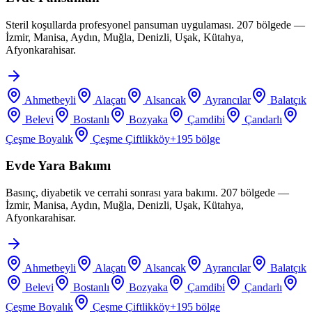
Steril koşullarda profesyonel pansuman uygulaması. 207 bölgede —
İzmir, Manisa, Aydın, Muğla, Denizli, Uşak, Kütahya,
Afyonkarahisar.
Ahmetbeyli
Alaçatı
Alsancak
Ayrancılar
Balatçık
Belevi
Bostanlı
Bozyaka
Çamdibi
Çandarlı
Çeşme Boyalık
Çeşme Çiftlikköy
+
195
bölge
Evde Yara Bakımı
Basınç, diyabetik ve cerrahi sonrası yara bakımı. 207 bölgede —
İzmir, Manisa, Aydın, Muğla, Denizli, Uşak, Kütahya,
Afyonkarahisar.
Ahmetbeyli
Alaçatı
Alsancak
Ayrancılar
Balatçık
Belevi
Bostanlı
Bozyaka
Çamdibi
Çandarlı
Çeşme Boyalık
Çeşme Çiftlikköy
+
195
bölge