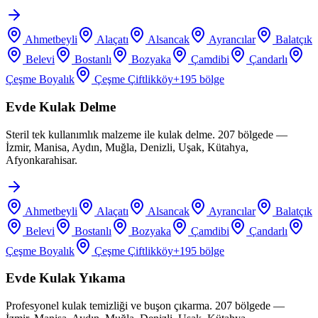
Ahmetbeyli
Alaçatı
Alsancak
Ayrancılar
Balatçık
Belevi
Bostanlı
Bozyaka
Çamdibi
Çandarlı
Çeşme Boyalık
Çeşme Çiftlikköy
+
195
bölge
Evde Kulak Delme
Steril tek kullanımlık malzeme ile kulak delme. 207 bölgede —
İzmir, Manisa, Aydın, Muğla, Denizli, Uşak, Kütahya,
Afyonkarahisar.
Ahmetbeyli
Alaçatı
Alsancak
Ayrancılar
Balatçık
Belevi
Bostanlı
Bozyaka
Çamdibi
Çandarlı
Çeşme Boyalık
Çeşme Çiftlikköy
+
195
bölge
Evde Kulak Yıkama
Profesyonel kulak temizliği ve buşon çıkarma. 207 bölgede —