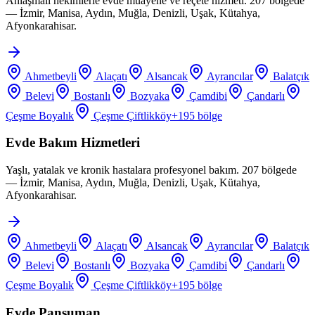
Anlaşmalı hekimlerle evde muayene ve reçete hizmeti. 207 bölgede
— İzmir, Manisa, Aydın, Muğla, Denizli, Uşak, Kütahya,
Afyonkarahisar.
Ahmetbeyli
Alaçatı
Alsancak
Ayrancılar
Balatçık
Belevi
Bostanlı
Bozyaka
Çamdibi
Çandarlı
Çeşme Boyalık
Çeşme Çiftlikköy
+
195
bölge
Evde Bakım Hizmetleri
Yaşlı, yatalak ve kronik hastalara profesyonel bakım. 207 bölgede
— İzmir, Manisa, Aydın, Muğla, Denizli, Uşak, Kütahya,
Afyonkarahisar.
Ahmetbeyli
Alaçatı
Alsancak
Ayrancılar
Balatçık
Belevi
Bostanlı
Bozyaka
Çamdibi
Çandarlı
Çeşme Boyalık
Çeşme Çiftlikköy
+
195
bölge
Evde Pansuman