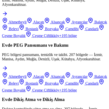
İzmir, Manisa, Aydın, Muğla, Denizli, Uşak, Kütahya,
Afyonkarahisar.
Ahmetbeyli
Alaçatı
Alsancak
Ayrancılar
Balatçık
Belevi
Bostanlı
Bozyaka
Çamdibi
Çandarlı
Çeşme Boyalık
Çeşme Çiftlikköy
+
195
bölge
Evde PEG Pansumanı ve Bakımı
PEG bölgesi pansumanı, temizlik ve takibi. 207 bölgede — İzmir,
Manisa, Aydın, Muğla, Denizli, Uşak, Kütahya, Afyonkarahisar.
Ahmetbeyli
Alaçatı
Alsancak
Ayrancılar
Balatçık
Belevi
Bostanlı
Bozyaka
Çamdibi
Çandarlı
Çeşme Boyalık
Çeşme Çiftlikköy
+
195
bölge
Evde Dikiş Atma ve Dikiş Alma
Doktor kontrolünde sütur atma ve alma. 207 bölgede — İzmir,