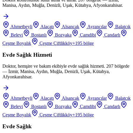
Manisa, Aydın, Muğla, Denizli, Uşak, Kütahya, Afyonkarahisar.
Ahmetbeyli
Alaçatı
Alsancak
Ayrancılar
Balatçık
Belevi
Bostanlı
Bozyaka
Çamdibi
Çandarlı
Çeşme Boyalık
Çeşme Çiftlikköy
+
195
bölge
Evde Sağlık Hizmeti
Doktor, hemşire ve bakım ekibiyle evde sağlık hizmeti. 207 bölgede
— İzmir, Manisa, Aydın, Muğla, Denizli, Uşak, Kütahya,
Afyonkarahisar.
Ahmetbeyli
Alaçatı
Alsancak
Ayrancılar
Balatçık
Belevi
Bostanlı
Bozyaka
Çamdibi
Çandarlı
Çeşme Boyalık
Çeşme Çiftlikköy
+
195
bölge
Evde Sağlık