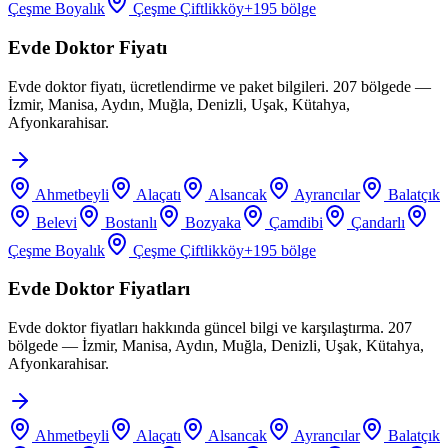
Çeşme Boyalık
Çeşme Çiftlikköy
+
195
bölge
Evde Doktor Fiyatı
Evde doktor fiyatı, ücretlendirme ve paket bilgileri. 207 bölgede —
İzmir, Manisa, Aydın, Muğla, Denizli, Uşak, Kütahya,
Afyonkarahisar.
Ahmetbeyli
Alaçatı
Alsancak
Ayrancılar
Balatçık
Belevi
Bostanlı
Bozyaka
Çamdibi
Çandarlı
Çeşme Boyalık
Çeşme Çiftlikköy
+
195
bölge
Evde Doktor Fiyatları
Evde doktor fiyatları hakkında güncel bilgi ve karşılaştırma. 207
bölgede — İzmir, Manisa, Aydın, Muğla, Denizli, Uşak, Kütahya,
Afyonkarahisar.
Ahmetbeyli
Alaçatı
Alsancak
Ayrancılar
Balatçık