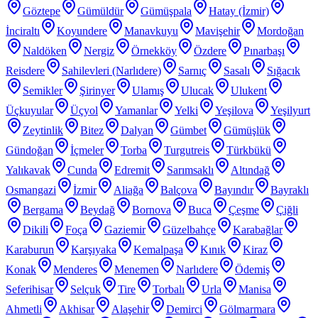
Göztepe
Gümüldür
Gümüşpala
Hatay (İzmir)
İnciraltı
Koyundere
Manavkuyu
Mavişehir
Mordoğan
Naldöken
Nergiz
Örnekköy
Özdere
Pınarbaşı
Reisdere
Sahilevleri (Narlıdere)
Sarnıç
Sasalı
Sığacık
Semikler
Şirinyer
Ulamış
Ulucak
Ulukent
Üçkuyular
Üçyol
Yamanlar
Yelki
Yeşilova
Yeşilyurt
Zeytinlik
Bitez
Dalyan
Gümbet
Gümüşlük
Gündoğan
İçmeler
Torba
Turgutreis
Türkbükü
Yalıkavak
Cunda
Edremit
Sarımsaklı
Altındağ
Osmangazi
İzmir
Aliağa
Balçova
Bayındır
Bayraklı
Bergama
Beydağ
Bornova
Buca
Çeşme
Çiğli
Dikili
Foça
Gaziemir
Güzelbahçe
Karabağlar
Karaburun
Karşıyaka
Kemalpaşa
Kınık
Kiraz
Konak
Menderes
Menemen
Narlıdere
Ödemiş
Seferihisar
Selçuk
Tire
Torbalı
Urla
Manisa
Ahmetli
Akhisar
Alaşehir
Demirci
Gölmarmara