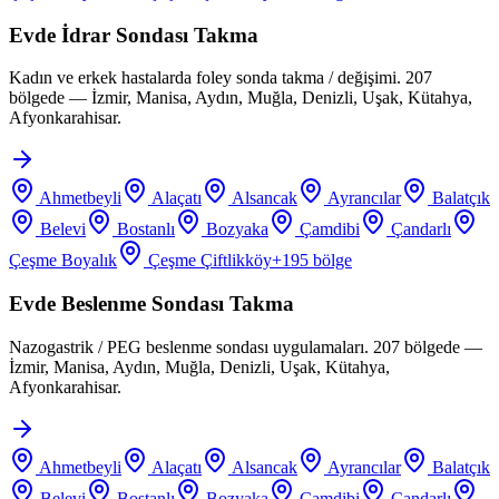
Evde İdrar Sondası Takma
Kadın ve erkek hastalarda foley sonda takma / değişimi. 207
bölgede — İzmir, Manisa, Aydın, Muğla, Denizli, Uşak, Kütahya,
Afyonkarahisar.
Ahmetbeyli
Alaçatı
Alsancak
Ayrancılar
Balatçık
Belevi
Bostanlı
Bozyaka
Çamdibi
Çandarlı
Çeşme Boyalık
Çeşme Çiftlikköy
+
195
bölge
Evde Beslenme Sondası Takma
Nazogastrik / PEG beslenme sondası uygulamaları. 207 bölgede —
İzmir, Manisa, Aydın, Muğla, Denizli, Uşak, Kütahya,
Afyonkarahisar.
Ahmetbeyli
Alaçatı
Alsancak
Ayrancılar
Balatçık
Belevi
Bostanlı
Bozyaka
Çamdibi
Çandarlı