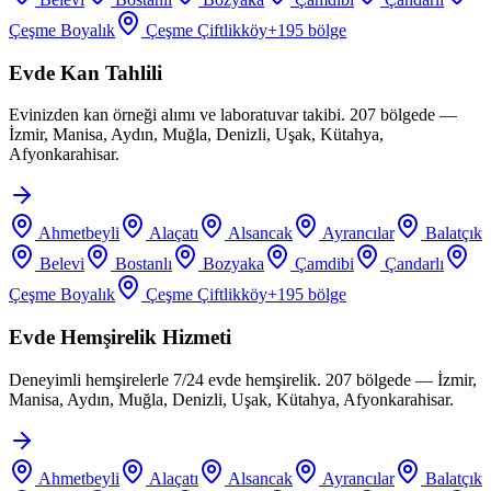
Çeşme Boyalık
Çeşme Çiftlikköy
+
195
bölge
Evde Kan Tahlili
Evinizden kan örneği alımı ve laboratuvar takibi. 207 bölgede —
İzmir, Manisa, Aydın, Muğla, Denizli, Uşak, Kütahya,
Afyonkarahisar.
Ahmetbeyli
Alaçatı
Alsancak
Ayrancılar
Balatçık
Belevi
Bostanlı
Bozyaka
Çamdibi
Çandarlı
Çeşme Boyalık
Çeşme Çiftlikköy
+
195
bölge
Evde Hemşirelik Hizmeti
Deneyimli hemşirelerle 7/24 evde hemşirelik. 207 bölgede — İzmir,
Manisa, Aydın, Muğla, Denizli, Uşak, Kütahya, Afyonkarahisar.
Ahmetbeyli
Alaçatı
Alsancak
Ayrancılar
Balatçık