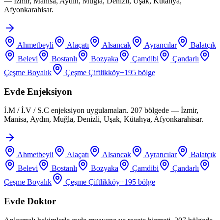
— İzmir, Manisa, Aydın, Muğla, Denizli, Uşak, Kütahya,
Afyonkarahisar.
Ahmetbeyli
Alaçatı
Alsancak
Ayrancılar
Balatçık
Belevi
Bostanlı
Bozyaka
Çamdibi
Çandarlı
Çeşme Boyalık
Çeşme Çiftlikköy
+
195
bölge
Evde Enjeksiyon
İ.M / İ.V / S.C enjeksiyon uygulamaları. 207 bölgede — İzmir,
Manisa, Aydın, Muğla, Denizli, Uşak, Kütahya, Afyonkarahisar.
Ahmetbeyli
Alaçatı
Alsancak
Ayrancılar
Balatçık
Belevi
Bostanlı
Bozyaka
Çamdibi
Çandarlı
Çeşme Boyalık
Çeşme Çiftlikköy
+
195
bölge
Evde Doktor