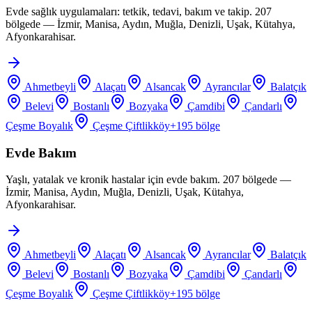
Evde sağlık uygulamaları: tetkik, tedavi, bakım ve takip. 207
bölgede — İzmir, Manisa, Aydın, Muğla, Denizli, Uşak, Kütahya,
Afyonkarahisar.
Ahmetbeyli
Alaçatı
Alsancak
Ayrancılar
Balatçık
Belevi
Bostanlı
Bozyaka
Çamdibi
Çandarlı
Çeşme Boyalık
Çeşme Çiftlikköy
+
195
bölge
Evde Bakım
Yaşlı, yatalak ve kronik hastalar için evde bakım. 207 bölgede —
İzmir, Manisa, Aydın, Muğla, Denizli, Uşak, Kütahya,
Afyonkarahisar.
Ahmetbeyli
Alaçatı
Alsancak
Ayrancılar
Balatçık
Belevi
Bostanlı
Bozyaka
Çamdibi
Çandarlı
Çeşme Boyalık
Çeşme Çiftlikköy
+
195
bölge