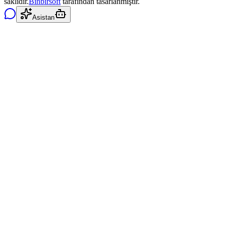
saklıdır.
Binbirsoft
tarafından tasarlanmıştır.
Asistan