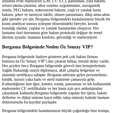
arasında evde enjeksiyon (İ.M, İ.V, S.C), pansuman, yara bakımı,
serum takma-çıkarma, idrar sondası uygulamaları, nazogastrik
sonda, PEG bakımı, trakeostomi bakımı, yaşlı ve yatalak hasta
bakımı, şeker ve tansiyon takibi, sünnet pansumanı, dikiş atma-alma
gibi işlemler yer alır.
Bergama
bölgesindeki hastalarımızın büyük bir
kısmı ameliyat sonrası iyileşme dönemindeki bireyler, kronik
hastalığı olanlar, yaşlılar ve yatalak hastalardan oluşuyor. Her
hastanın özel durumuna göre bakım protokolü değişse de temel
ilkemiz aynıdır: hastanın konforu, güvenliği ve mahremiyeti.
Bergama
Bölgesinde Neden Öz Semay VIP?
Bergama
bölgesinde faaliyet gösteren pek çok bakım firması
bulunsa da Öz Semay VIP’i öne çıkaran birkaç önemli detay vardır.
Her şeyden önce
Bergama
bölgesinde görevli tüm hemşirelerimiz
Sağlık Bakanlığı onaylı diplomaya, aktif çalışma belgesine ve
alanında sertifikaya sahiptir.
Bergama
adresine gelen personelimiz;
kimlik, kurum yaka kartı ve steril malzeme çantasıyla gelir.
Kullandığımız tüm iğne, kateter, sonda, pansuman ve tek kullanımlık
malzemeler CE sertifikalıdır ve her hasta için ayrı ambalajından
çıkarılarak kullanılır.
Bergama
bölgesinde yapılan her işlem, bakım
defterine ve dijital sisteme kayıt edilir; talep etmeniz halinde hastane
doktorunuzla bu kayıtlar paylaşılır.
Bergama
bölgesindeki hastalarımızın büyük çoğunluğu bize komşu,