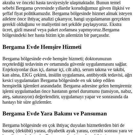
akraba ve önceki hasta tavsiyesiyle ulaşmaktadır. Bunun temel
sebebi
Bergama
çevresinde yıllardır koruduğumuz güven ilişkisi ve
şeffaf fiyat politikamızdır.
Bergama
bölgesinde hizmet almak isteyen
ailelere önce ihtiyaç analizi çıkarıyor, hangi uygulamanın gerçekten
gerekli olduğunu ve maliyetini net şekilde paylaşıyoruz. Ekstra
ücret, gizli masraf veya paket zorlaması yapmıyoruz.
Bergama
bölgesindeki her hasta bizim için ailemizin bir parçasıdır.
Bergama
Evde Hemşire Hizmeti
Bergama
bölgesinde evde hemşire hizmeti; doktorunuzun
reçetelediği tedavinin ev ortamında güvenle uygulanmasını sağlar.
Enjeksiyonlar (kas içi, damar içi, cilt altı), serum takma ve takibi,
kan alma, EKG çekimi, insülin uygulaması, antibiyotik tedavisi, ağrı
kesici uygulamaları
Bergama
bölgesinde en sık talep edilen
hemşirelik işlemleri arasındadır.
Bergama
adresine gelen hemşiremiz
işlemi uygulamadan önce hastanın genel durumunu (tansiyon, nabız,
ateş, saturasyon) değerlendirir, uygulamayı yapar ve sonrasında da
hastayı bir süre gözlemler.
Bergama
Evde Yara Bakımı ve Pansuman
Bergama
bölgesinde en çok ihtiyaç duyulan hizmetlerden biri de
basınç (dekübit) yarası, diyabetik ayak yarası, cerrahi sonrası yara ve