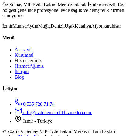
Öz Semay VIP Evde Bakım Merkezi olarak İzmir merkezli, Ege
bölgesi genelinde profesyonel evde sağlık ve hemşirelik hizmeti
sunuyoruz.
İzmir
Manisa
Aydın
Muğla
Denizli
Uşak
Kütahya
Afyonkarahisar
Menü
Anasayfa
Kurumsal
Hizmetlerimiz
Hizmet Ağımız
İletişim
Blog
İletişim
0 535 728 71 74
info@evdehemsirelikhizmetleri.com
İzmir - Türkiye
©
2026
Öz Semay VIP Evde Bakım Merkezi. Tüm hakları