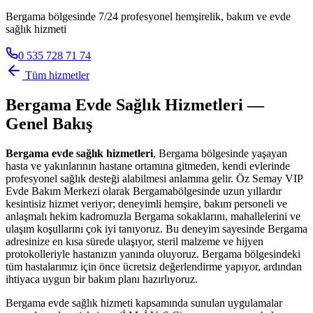
Bergama bölgesinde 7/24 profesyonel hemşirelik, bakım ve evde
sağlık hizmeti
0 535 728 71 74
Tüm hizmetler
Bergama
Evde Sağlık Hizmetleri —
Genel Bakış
Bergama
evde sağlık hizmetleri
,
Bergama
bölgesinde yaşayan
hasta ve yakınlarının hastane ortamına gitmeden, kendi evlerinde
profesyonel sağlık desteği alabilmesi anlamına gelir. Öz Semay VIP
Evde Bakım Merkezi olarak
Bergama
bölgesinde uzun yıllardır
kesintisiz hizmet veriyor; deneyimli hemşire, bakım personeli ve
anlaşmalı hekim kadromuzla
Bergama
sokaklarını, mahallelerini ve
ulaşım koşullarını çok iyi tanıyoruz. Bu deneyim sayesinde
Bergama
adresinize en kısa sürede ulaşıyor, steril malzeme ve hijyen
protokolleriyle hastanızın yanında oluyoruz.
Bergama
bölgesindeki
tüm hastalarımız için önce ücretsiz değerlendirme yapıyor, ardından
ihtiyaca uygun bir bakım planı hazırlıyoruz.
Bergama
evde sağlık hizmeti kapsamında sunulan uygulamalar