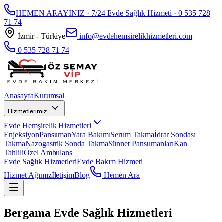
HEMEN ARAYINIZ · 7/24 Evde Sağlık Hizmeti ·
0 535 728
71 74
İzmir - Türkiye
info@evdehemsirelikhizmetleri.com
0 535 728 71 74
Anasayfa
Kurumsal
Hizmetlerimiz
Evde Hemşirelik Hizmetleri
Enjeksiyon
Pansuman
Yara Bakımı
Serum Takma
İdrar Sondası
Takma
Nazogastrik Sonda Takma
Sünnet Pansumanları
Kan
Tahlili
Özel Ambulans
Evde Sağlık Hizmetleri
Evde Bakım Hizmeti
Hizmet Ağımız
İletişim
Blog
Hemen Ara
Bergama Evde Sağlık Hizmetleri