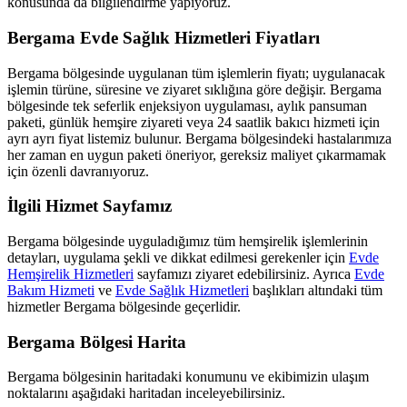
konusunda da bilgilendirme yapıyoruz.
Bergama
Evde Sağlık Hizmetleri Fiyatları
Bergama
bölgesinde uygulanan tüm işlemlerin fiyatı; uygulanacak
işlemin türüne, süresine ve ziyaret sıklığına göre değişir.
Bergama
bölgesinde tek seferlik enjeksiyon uygulaması, aylık pansuman
paketi, günlük hemşire ziyareti veya 24 saatlik bakıcı hizmeti için
ayrı ayrı fiyat listemiz bulunur.
Bergama
bölgesindeki hastalarımıza
her zaman en uygun paketi öneriyor, gereksiz maliyet çıkarmamak
için özenli davranıyoruz.
İlgili Hizmet Sayfamız
Bergama
bölgesinde uyguladığımız tüm hemşirelik işlemlerinin
detayları, uygulama şekli ve dikkat edilmesi gerekenler için
Evde
Hemşirelik Hizmetleri
sayfamızı ziyaret edebilirsiniz. Ayrıca
Evde
Bakım Hizmeti
ve
Evde Sağlık Hizmetleri
başlıkları altındaki tüm
hizmetler
Bergama
bölgesinde geçerlidir.
Bergama
Bölgesi Harita
Bergama
bölgesinin haritadaki konumunu ve ekibimizin ulaşım
noktalarını aşağıdaki haritadan inceleyebilirsiniz.