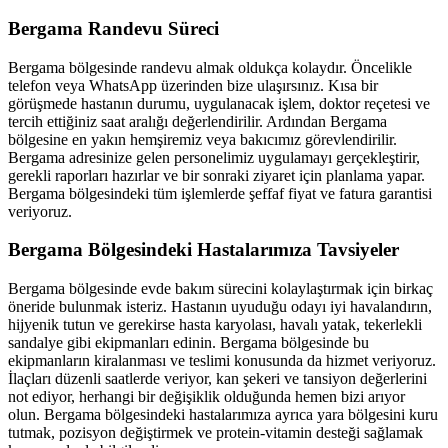
Bergama
Randevu Süreci
Bergama
bölgesinde randevu almak oldukça kolaydır. Öncelikle
telefon veya WhatsApp üzerinden bize ulaşırsınız. Kısa bir
görüşmede hastanın durumu, uygulanacak işlem, doktor reçetesi ve
tercih ettiğiniz saat aralığı değerlendirilir. Ardından
Bergama
bölgesine en yakın hemşiremiz veya bakıcımız görevlendirilir.
Bergama
adresinize gelen personelimiz uygulamayı gerçekleştirir,
gerekli raporları hazırlar ve bir sonraki ziyaret için planlama yapar.
Bergama
bölgesindeki tüm işlemlerde şeffaf fiyat ve fatura garantisi
veriyoruz.
Bergama
Bölgesindeki Hastalarımıza Tavsiyeler
Bergama
bölgesinde evde bakım sürecini kolaylaştırmak için birkaç
öneride bulunmak isteriz. Hastanın uyuduğu odayı iyi havalandırın,
hijyenik tutun ve gerekirse hasta karyolası, havalı yatak, tekerlekli
sandalye gibi ekipmanları edinin.
Bergama
bölgesinde bu
ekipmanların kiralanması ve teslimi konusunda da hizmet veriyoruz.
İlaçları düzenli saatlerde veriyor, kan şekeri ve tansiyon değerlerini
not ediyor, herhangi bir değişiklik olduğunda hemen bizi arıyor
olun.
Bergama
bölgesindeki hastalarımıza ayrıca yara bölgesini kuru
tutmak, pozisyon değiştirmek ve protein-vitamin desteği sağlamak