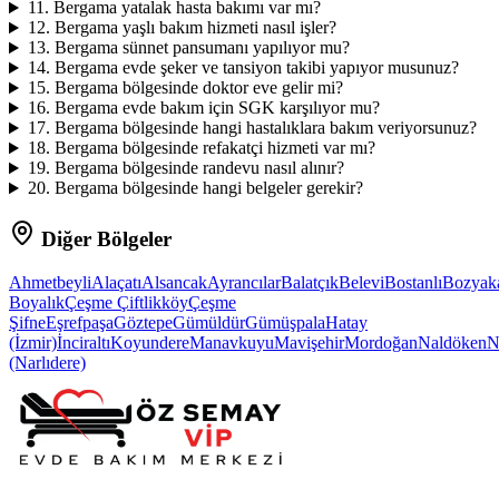
11
.
Bergama yatalak hasta bakımı var mı?
12
.
Bergama yaşlı bakım hizmeti nasıl işler?
13
.
Bergama sünnet pansumanı yapılıyor mu?
14
.
Bergama evde şeker ve tansiyon takibi yapıyor musunuz?
15
.
Bergama bölgesinde doktor eve gelir mi?
16
.
Bergama evde bakım için SGK karşılıyor mu?
17
.
Bergama bölgesinde hangi hastalıklara bakım veriyorsunuz?
18
.
Bergama bölgesinde refakatçi hizmeti var mı?
19
.
Bergama bölgesinde randevu nasıl alınır?
20
.
Bergama bölgesinde hangi belgeler gerekir?
Diğer Bölgeler
Ahmetbeyli
Alaçatı
Alsancak
Ayrancılar
Balatçık
Belevi
Bostanlı
Bozyak
Boyalık
Çeşme Çiftlikköy
Çeşme
Şifne
Eşrefpaşa
Göztepe
Gümüldür
Gümüşpala
Hatay
(İzmir)
İnciraltı
Koyundere
Manavkuyu
Mavişehir
Mordoğan
Naldöken
N
(Narlıdere)