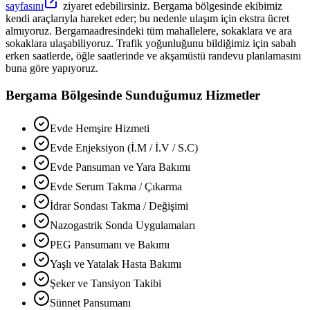
sayfasını
ziyaret edebilirsiniz.
Bergama
bölgesinde ekibimiz
kendi araçlarıyla hareket eder; bu nedenle ulaşım için ekstra ücret
almıyoruz.
Bergama
adresindeki tüm mahallelere, sokaklara ve ara
sokaklara ulaşabiliyoruz. Trafik yoğunluğunu bildiğimiz için sabah
erken saatlerde, öğle saatlerinde ve akşamüstü randevu planlamasını
buna göre yapıyoruz.
Bergama
Bölgesinde Sunduğumuz Hizmetler
Evde Hemşire Hizmeti
Evde Enjeksiyon (İ.M / İ.V / S.C)
Evde Pansuman ve Yara Bakımı
Evde Serum Takma / Çıkarma
İdrar Sondası Takma / Değişimi
Nazogastrik Sonda Uygulamaları
PEG Pansumanı ve Bakımı
Yaşlı ve Yatalak Hasta Bakımı
Şeker ve Tansiyon Takibi
Sünnet Pansumanı