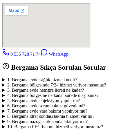
0 535 728 71 74
WhatsApp
Bergama
Sıkça Sorulan Sorular
1
.
Bergama evde sağlık hizmeti nedir?
2
.
Bergama bölgesinde 7/24 hizmet veriyor musunuz?
3
.
Bergama evde hemşire ücreti ne kadar?
4
.
Bergama bölgesine ne kadar sürede ulaşırsınız?
5
.
Bergama evde enjeksiyon yapılır mı?
6
.
Bergama evde serum takma güvenli mi?
7
.
Bergama evde yara bakımı yapılıyor mu?
8
.
Bergama idrar sondası takma hizmeti var mı?
9
.
Bergama nazogastrik sonda takılıyor mu?
10
.
Bergama PEG bakımı hizmeti veriyor musunuz?