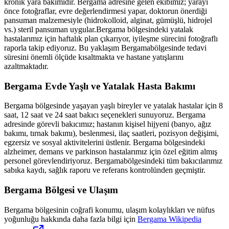
kronik yara bakımıdır.
Bergama
adresine gelen ekibimiz; yarayı
önce fotoğraflar, evre değerlendirmesi yapar, doktorun önerdiği
pansuman malzemesiyle (hidrokolloid, alginat, gümüşlü, hidrojel
vs.) steril pansuman uygular.
Bergama
bölgesindeki yatalak
hastalarımız için haftalık plan çıkarıyor, iyileşme sürecini fotoğraflı
raporla takip ediyoruz. Bu yaklaşım
Bergama
bölgesinde tedavi
süresini önemli ölçüde kısaltmakta ve hastane yatışlarını
azaltmaktadır.
Bergama
Evde Yaşlı ve Yatalak Hasta Bakımı
Bergama
bölgesinde yaşayan yaşlı bireyler ve yatalak hastalar için 8
saat, 12 saat ve 24 saat bakıcı seçenekleri sunuyoruz.
Bergama
adresinde görevli bakıcımız; hastanın kişisel hijyeni (banyo, ağız
bakımı, tırnak bakımı), beslenmesi, ilaç saatleri, pozisyon değişimi,
egzersiz ve sosyal aktivitelerini üstlenir.
Bergama
bölgesindeki
alzheimer, demans ve parkinson hastalarımız için özel eğitim almış
personel görevlendiriyoruz.
Bergama
bölgesindeki tüm bakıcılarımız
sabıka kaydı, sağlık raporu ve referans kontrolünden geçmiştir.
Bergama
Bölgesi ve Ulaşım
Bergama
bölgesinin coğrafi konumu, ulaşım kolaylıkları ve nüfus
yoğunluğu hakkında daha fazla bilgi için
Bergama
Wikipedia