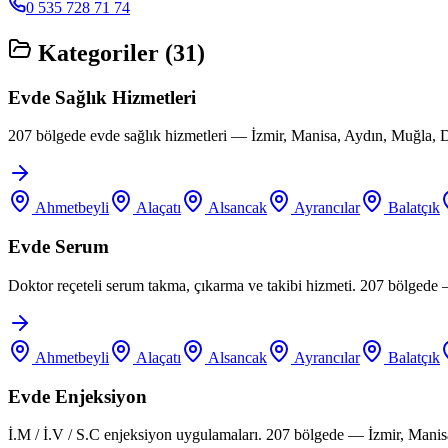
0 535 728 71 74
Kategoriler (
31
)
Evde Sağlık Hizmetleri
207 bölgede evde sağlık hizmetleri — İzmir, Manisa, Aydın, Muğla, D
Ahmetbeyli
Alaçatı
Alsancak
Ayrancılar
Balatçık
Evde Serum
Doktor reçeteli serum takma, çıkarma ve takibi hizmeti. 207 bölgede
Ahmetbeyli
Alaçatı
Alsancak
Ayrancılar
Balatçık
Evde Enjeksiyon
İ.M / İ.V / S.C enjeksiyon uygulamaları. 207 bölgede — İzmir, Manis