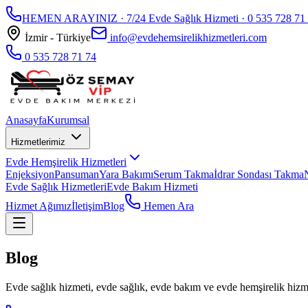
HEMEN ARAYINIZ · 7/24 Evde Sağlık Hizmeti ·
0 535 728 71
İzmir - Türkiye
info@evdehemsirelikhizmetleri.com
0 535 728 71 74
Anasayfa
Kurumsal
Hizmetlerimiz
Evde Hemşirelik Hizmetleri
Enjeksiyon
Pansuman
Yara Bakımı
Serum Takma
İdrar Sondası Takma
Evde Sağlık Hizmetleri
Evde Bakım Hizmeti
Hizmet Ağımız
İletişim
Blog
Hemen Ara
Blog
Evde sağlık hizmeti, evde sağlık, evde bakım ve evde hemşirelik hizmet