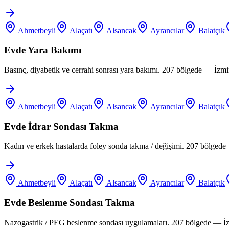
Ahmetbeyli
Alaçatı
Alsancak
Ayrancılar
Balatçık
Evde Yara Bakımı
Basınç, diyabetik ve cerrahi sonrası yara bakımı. 207 bölgede — İzm
Ahmetbeyli
Alaçatı
Alsancak
Ayrancılar
Balatçık
Evde İdrar Sondası Takma
Kadın ve erkek hastalarda foley sonda takma / değişimi. 207 bölgede
Ahmetbeyli
Alaçatı
Alsancak
Ayrancılar
Balatçık
Evde Beslenme Sondası Takma
Nazogastrik / PEG beslenme sondası uygulamaları. 207 bölgede — İz