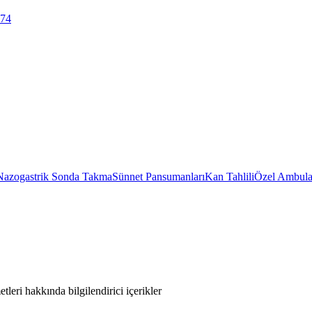
 74
Nazogastrik Sonda Takma
Sünnet Pansumanları
Kan Tahlili
Özel Ambula
leri hakkında bilgilendirici içerikler