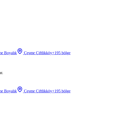
e Boyalık
Çeşme Çiftlikköy
+
195
bölge
r.
e Boyalık
Çeşme Çiftlikköy
+
195
bölge